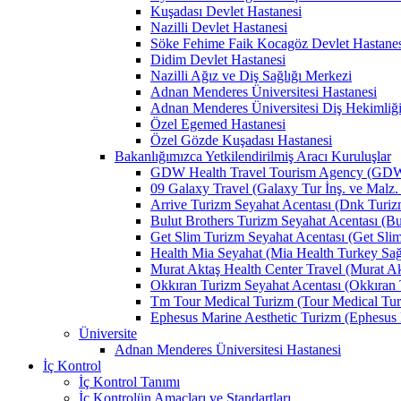
Kuşadası Devlet Hastanesi
Nazilli Devlet Hastanesi
Söke Fehime Faik Kocagöz Devlet Hastanes
Didim Devlet Hastanesi
Nazilli Ağız ve Diş Sağlığı Merkezi
Adnan Menderes Üniversitesi Hastanesi
Adnan Menderes Üniversitesi Diş Hekimliği
Özel Egemed Hastanesi
Özel Gözde Kuşadası Hastanesi
Bakanlığımızca Yetkilendirilmiş Aracı Kuruluşlar
GDW Health Travel Tourism Agency (GDW Car
09 Galaxy Travel (Galaxy Tur İnş. ve Malz. 
Arrive Turizm Seyahat Acentası (Dnk Turizm 
Bulut Brothers Turizm Seyahat Acentası (Bul
Get Slim Turizm Seyahat Acentası (Get Slim 
Health Mia Seyahat (Mia Health Turkey Sağlı
Murat Aktaş Health Center Travel (Murat Akt
Okkıran Turizm Seyahat Acentası (Okkıran T
Tm Tour Medical Turizm (Tour Medical Turi
Ephesus Marine Aesthetic Turizm (Ephesus Ma
Üniversite
Adnan Menderes Üniversitesi Hastanesi
İç Kontrol
İç Kontrol Tanımı
İç Kontrolün Amaçları ve Standartları