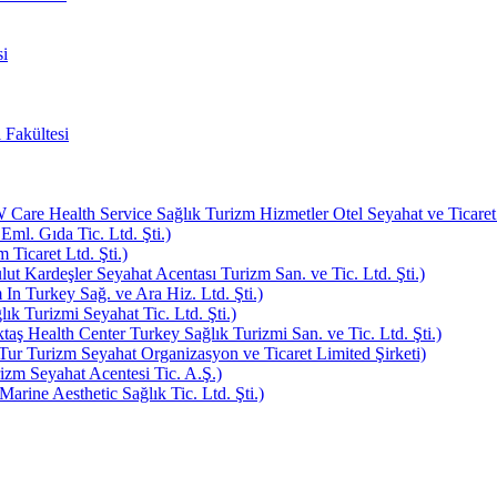
i
 Fakültesi
e Health Service Sağlık Turizm Hizmetler Otel Seyahat ve Ticaret L
Eml. Gıda Tic. Ltd. Şti.)
Ticaret Ltd. Şti.)
ut Kardeşler Seyahat Acentası Turizm San. ve Tic. Ltd. Şti.)
In Turkey Sağ. ve Ara Hiz. Ltd. Şti.)
k Turizmi Seyahat Tic. Ltd. Şti.)
aş Health Center Turkey Sağlık Turizmi San. ve Tic. Ltd. Şti.)
ur Turizm Seyahat Organizasyon ve Ticaret Limited Şirketi)
zm Seyahat Acentesi Tic. A.Ş.)
rine Aesthetic Sağlık Tic. Ltd. Şti.)