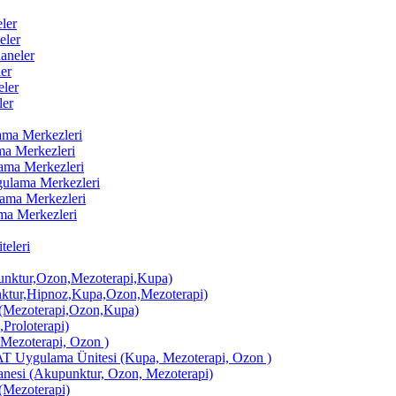
ler
eler
aneler
er
ler
ler
lama Merkezleri
ama Merkezleri
lama Merkezleri
ygulama Merkezleri
ulama Merkezleri
ama Merkezleri
eleri
ktur,Ozon,Mezoterapi,Kupa)
tur,Hipnoz,Kupa,Ozon,Mezoterapi)
Mezoterapi,Ozon,Kupa)
,Proloterapi)
 Mezoterapi, Ozon )
AT Uygulama Ünitesi (Kupa, Mezoterapi, Ozon )
si (Akupunktur, Ozon, Mezoterapi)
Mezoterapi)