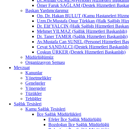
Dr.Selman ÖZMEN(Personel Hizmetleri Başkanlığ
Ömer Faruk SAĞLAM (Destek Hizmetleri Başkanl
Başkan Yardımcılarımız
Op. Dr. Hakan BULUT (Kamu Hastaneleri Hizmetl
Uzm.Dr.Mustafa Onur Türkkan (Halk Sağlığı Hizme
Dr. Elif YALÇIN (Halk Sağlığı Hizmetleri Başkanl
Mehmet YILMAZ (Sağlık Hizmetleri Başkanlığı)
Dr. Taner TAMER (Sağlık Hizmetleri Başkanlığı)
Av.Mustafa Can SUNEL (Personel Hizmetleri Başk
Cevat SANDALCI (Destek Hizmetleri Başkanlığı
Coşkun ÜRKER (Destek Hizmetleri Başkanlığı)
Müdürlüğümüz
Organizasyon Şeması
Mevzuat
Kanunlar
Yönetmelikler
Genelgeler
Yönergeler
Tüzükler
Tebliğler
Sağlık Tesisleri
Kamu Sağlık Tesisleri
İlçe Sağlık Müdürlükleri
Efeler İlçe Sağlık Müdürlüğü
Bozdoğan İlçe Sağlık Müdürlüğü