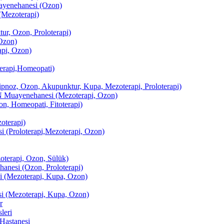
enehanesi (Ozon)
(Mezoterapi)
r, Ozon, Proloterapi)
Ozon)
pi, Ozon)
erapi,Homeopati)
ipnoz, Ozon, Akupunktur, Kupa, Mezoterapi, Proloterapi)
uayenehanesi (Mezoterapi, Ozon)
, Homeopati, Fitoterapi)
terapi)
(Proloterapi,Mezoterapi, Ozon)
oterapi, Ozon, Sülük)
esi (Ozon, Proloterapi)
(Mezoterapi, Kupa, Ozon)
i (Mezoterapi, Kupa, Ozon)
r
leri
Hastanesi