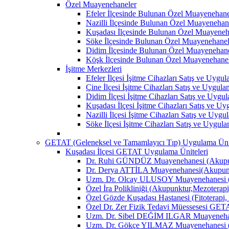
Özel Muayenehaneler
Efeler İlçesinde Bulunan Özel Muayenehane
Nazilli İlçesinde Bulunan Özel Muayenehan
Kuşadası İlçesinde Bulunan Özel Muayeneh
Söke İlçesinde Bulunan Özel Muayenehanel
Didim İlçesinde Bulunan Özel Muayenehane
Köşk İlçesinde Bulunan Özel Muayenehane
İşitme Merkezleri
Efeler İlçesi İşitme Cihazları Satış ve Uygu
Çine İlçesi İşitme Cihazları Satış ve Uygul
Didim İlçesi İşitme Cihazları Satış ve Uygu
Kuşadası İlçesi İşitme Cihazları Satış ve U
Nazilli İlçesi İşitme Cihazları Satış ve Uyg
Söke İlçesi İşitme Cihazları Satış ve Uygul
GETAT (Geleneksel ve Tamamlayıcı Tıp) Uygulama Ünit
Kuşadası İlçesi GETAT Uygulama Üniteleri
Dr. Ruhi GÜNDÜZ Muayenehanesi (Akupun
Dr. Derya ATTİLA Muayenehanesi(Akupunk
Uzm. Dr. Olcay ULUSOY Muayenehanesi (
Özel İra Polikliniği (Akupunktur,Mezoterapi
Özel Gözde Kuşadası Hastanesi (Fitoterapi,
Özel Dr. Zer Fizik Tedavi Müessesesi GET
Uzm. Dr. Sibel DEĞİM ILGAR Muayenehane
Uzm. Dr. Gökçe YILMAZ Muayenehanesi (