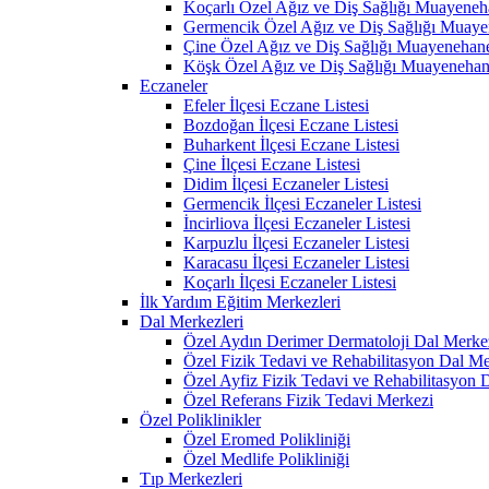
Koçarlı Özel Ağız ve Diş Sağlığı Muayeneh
Germencik Özel Ağız ve Diş Sağlığı Muaye
Çine Özel Ağız ve Diş Sağlığı Muayenehane
Köşk Özel Ağız ve Diş Sağlığı Muayenehan
Eczaneler
Efeler İlçesi Eczane Listesi
Bozdoğan İlçesi Eczane Listesi
Buharkent İlçesi Eczane Listesi
Çine İlçesi Eczane Listesi
Didim İlçesi Eczaneler Listesi
Germencik İlçesi Eczaneler Listesi
İncirliova İlçesi Eczaneler Listesi
Karpuzlu İlçesi Eczaneler Listesi
Karacasu İlçesi Eczaneler Listesi
Koçarlı İlçesi Eczaneler Listesi
İlk Yardım Eğitim Merkezleri
Dal Merkezleri
Özel Aydın Derimer Dermatoloji Dal Merke
Özel Fizik Tedavi ve Rehabilitasyon Dal Me
Özel Ayfiz Fizik Tedavi ve Rehabilitasyon 
Özel Referans Fizik Tedavi Merkezi
Özel Poliklinikler
Özel Eromed Polikliniği
Özel Medlife Polikliniği
Tıp Merkezleri