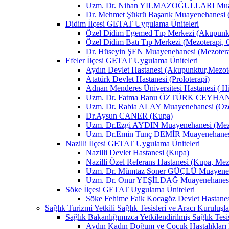
Uzm. Dr. Nihan YILMAZOĞULLARI Muay
Dr. Mehmet Şükrü Başarık Muayenehanesi 
Didim İlçesi GETAT Uygulama Üniteleri
Özel Didim Egemed Tıp Merkezi (Akupunktu
Özel Didim Batı Tıp Merkezi (Mezoterapi, 
Dr. Hüseyin ŞEN Muayenehanesi (Mezotera
Efeler İlçesi GETAT Uygulama Üniteleri
Aydın Devlet Hastanesi (Akupunktur,Mezot
Atatürk Devlet Hastanesi (Proloterapi)
Adnan Menderes Üniversitesi Hastanesi ( H
Uzm. Dr. Fatma Banu ÖZTÜRK CEYHAN M
Uzm. Dr. Rabia ALAY Muayenehanesi (Ozon
Dr.Aysun CANER (Kupa)
Uzm. Dr.Ezgi AYDIN Muayenehanesi (Mezo
Uzm. Dr.Emin Tunç DEMİR Muayenehanesi 
Nazilli İlçesi GETAT Uygulama Üniteleri
Nazilli Devlet Hastanesi (Kupa)
Nazilli Özel Referans Hastanesi (Kupa, Mez
Uzm. Dr. Mümtaz Soner GÜÇLÜ Muayenehan
Uzm. Dr. Onur YEŞİLDAĞ Muayenehanesi 
Söke İlçesi GETAT Uygulama Üniteleri
Söke Fehime Faik Kocagöz Devlet Hastanes
Sağlık Turizmi Yetkili Sağlık Tesisleri ve Aracı Kuruluşla
Sağlık Bakanlığımızca Yetkilendirilmiş Sağlık Tesis
Aydın Kadın Doğum ve Çocuk Hastalıkları 