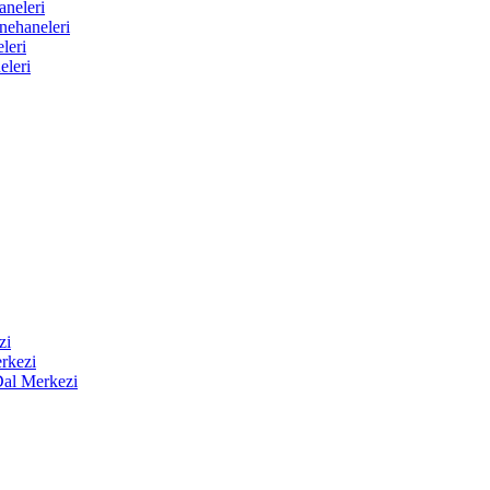
aneleri
nehaneleri
leri
eleri
zi
rkezi
Dal Merkezi