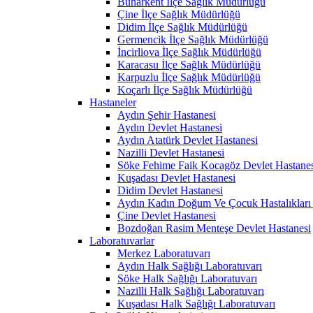
Buharkent İlçe Sağlık Müdürlüğü
Çine İlçe Sağlık Müdürlüğü
Didim İlçe Sağlık Müdürlüğü
Germencik İlçe Sağlık Müdürlüğü
İncirliova İlçe Sağlık Müdürlüğü
Karacasu İlçe Sağlık Müdürlüğü
Karpuzlu İlçe Sağlık Müdürlüğü
Koçarlı İlçe Sağlık Müdürlüğü
Hastaneler
Aydın Şehir Hastanesi
Aydın Devlet Hastanesi
Aydın Atatürk Devlet Hastanesi
Nazilli Devlet Hastanesi
Söke Fehime Faik Kocagöz Devlet Hastanes
Kuşadası Devlet Hastanesi
Didim Devlet Hastanesi
Aydın Kadın Doğum Ve Çocuk Hastalıkları 
Çine Devlet Hastanesi
Bozdoğan Rasim Menteşe Devlet Hastanesi
Laboratuvarlar
Merkez Laboratuvarı
Aydın Halk Sağlığı Laboratuvarı
Söke Halk Sağlığı Laboratuvarı
Nazilli Halk Sağlığı Laboratuvarı
Kuşadası Halk Sağlığı Laboratuvarı