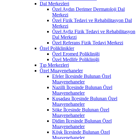
Dal Merkezleri
Özel Aydın Derimer Dermatoloji Dal
Merkezi
Özel Fizik Tedavi ve Rehabilitasyon Dal
Merkezi
Özel Ayfiz Fizik Tedavi ve Rehabilitasyon
Dal Merkezi
Özel Referans Fizik Tedavi Merkezi
Özel Poliklinikler
Özel Eromed Polikliniği
Özel Medlife Polikliniği
Tıp Merkezleri
Özel Muayenehaneler
Efeler İlçesinde Bulunan Özel
Muayenehaneler
Nazilli İlçesinde Bulunan Özel
Muayenehaneler
Kuşadası İlçesinde Bulunan Özel
Muayenehaneler
Söke İlçesinde Bulunan Özel
Muayenehaneler
Didim İlçesinde Bulunan Özel
Muayenehaneler
Köşk İlçesinde Bulunan Özel
Muayenehaneler