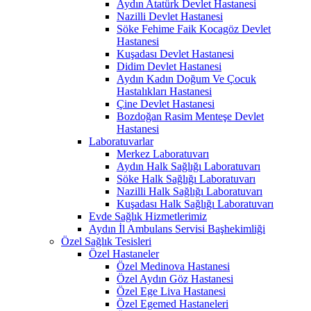
Aydın Atatürk Devlet Hastanesi
Nazilli Devlet Hastanesi
Söke Fehime Faik Kocagöz Devlet
Hastanesi
Kuşadası Devlet Hastanesi
Didim Devlet Hastanesi
Aydın Kadın Doğum Ve Çocuk
Hastalıkları Hastanesi
Çine Devlet Hastanesi
Bozdoğan Rasim Menteşe Devlet
Hastanesi
Laboratuvarlar
Merkez Laboratuvarı
Aydın Halk Sağlığı Laboratuvarı
Söke Halk Sağlığı Laboratuvarı
Nazilli Halk Sağlığı Laboratuvarı
Kuşadası Halk Sağlığı Laboratuvarı
Evde Sağlık Hizmetlerimiz
Aydın İl Ambulans Servisi Başhekimliği
Özel Sağlık Tesisleri
Özel Hastaneler
Özel Medinova Hastanesi
Özel Aydın Göz Hastanesi
Özel Ege Liva Hastanesi
Özel Egemed Hastaneleri