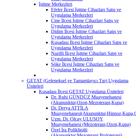
İşitme Merkezleri
Efeler İlçesi İşitme Cihazları Satış ve
Uygulama Merkezleri
Çine İlçesi İşitme Cihazları Satış ve
Uygulama Merkezleri
Didim İlçesi İşitme Cihazları Satış ve
Uygulama Merkezleri
Kuşadası İlçesi İşitme Cihazları Satış ve
Uygulama Merkezleri
Nazilli İlçesi İşitme Cihazları Satış ve
Uygulama Merkezleri
Söke İlçesi İşitme Cihazları Satış ve
Uygulama Merkezleri
GETAT (Geleneksel ve Tamamlayıcı Tıp) Uygulama
Üniteleri
Kuşadası İlçesi GETAT Uygulama Üniteleri
Dr. Ruhi GÜNDÜZ Muayenehanesi
(Akupunktur,Ozon,Mezoterapi,Kupa)
Dr. Derya ATTİLA
Muayenehanesi(Akupunktur,Hipnoz,Kupa,O
Uzm. Dr. Olcay ULUSOY
Muayenehanesi (Mezoterapi,Ozon,Kupa)
Özel İra Polikliniği
(Akupunktur,Mezoterapi,Proloterapi)