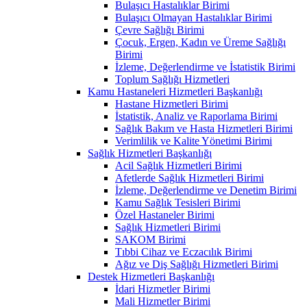
Bulaşıcı Hastalıklar Birimi
Bulaşıcı Olmayan Hastalıklar Birimi
Çevre Sağlığı Birimi
Çocuk, Ergen, Kadın ve Üreme Sağlığı
Birimi
İzleme, Değerlendirme ve İstatistik Birimi
Toplum Sağlığı Hizmetleri
Kamu Hastaneleri Hizmetleri Başkanlığı
Hastane Hizmetleri Birimi
İstatistik, Analiz ve Raporlama Birimi
Sağlık Bakım ve Hasta Hizmetleri Birimi
Verimlilik ve Kalite Yönetimi Birimi
Sağlık Hizmetleri Başkanlığı
Acil Sağlık Hizmetleri Birimi
Afetlerde Sağlık Hizmetleri Birimi
İzleme, Değerlendirme ve Denetim Birimi
Kamu Sağlık Tesisleri Birimi
Özel Hastaneler Birimi
Sağlık Hizmetleri Birimi
SAKOM Birimi
Tıbbi Cihaz ve Eczacılık Birimi
Ağız ve Diş Sağlığı Hizmetleri Birimi
Destek Hizmetleri Başkanlığı
İdari Hizmetler Birimi
Mali Hizmetler Birimi