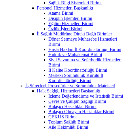
Sağlık Bilgi Sistemleri Birimi
Personel Hizmetleri Başkanlığı
Atama Birimi
Disiplin İşlemleri Birimi
Eğitim Hizmetleri Birimi
Özlük İşleri Birimi
İl Sağlık Müdürüne Direkt Bağlı Birimler
Döner Sermaye Muhasebe Hizmetleri
Birimi
Hasta Hakları İl Koordinatörlüğü Birimi
Hukuk ve Muhakemat Birimi
Sivil Savunma ve Seferberlik Hizmetleri
Birimi
İl Kalite Koordinatörlüğü Birimi
Mesleki Sorumluluk Kurulu İl
Koordinatörlüğü Birimi
İş Süreçleri, Prosedürler ve Sorumluluk Matrisleri
Halk Sağlığı Hizmetleri Başkanlığı
İzleme Değerlendirme ve İstatistik Birimi
Çevre ve Çalışan Sağlığı Birimi
Bulaşıcı Hastalıklar Birimi
Bulaşıcı Olmayan Hastalıklar Birimi
ÇEKÜS Birimi
Toplum Sağlığı Birimi
Aile Hekimliği Birimi