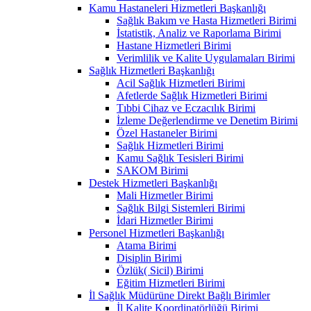
Kamu Hastaneleri Hizmetleri Başkanlığı
Sağlık Bakım ve Hasta Hizmetleri Birimi
İstatistik, Analiz ve Raporlama Birimi
Hastane Hizmetleri Birimi
Verimlilik ve Kalite Uygulamaları Birimi
Sağlık Hizmetleri Başkanlığı
Acil Sağlık Hizmetleri Birimi
Afetlerde Sağlık Hizmetleri Birimi
Tıbbi Cihaz ve Eczacılık Birimi
İzleme Değerlendirme ve Denetim Birimi
Özel Hastaneler Birimi
Sağlık Hizmetleri Birimi
Kamu Sağlık Tesisleri Birimi
SAKOM Birimi
Destek Hizmetleri Başkanlığı
Mali Hizmetler Birimi
Sağlık Bilgi Sistemleri Birimi
İdari Hizmetler Birimi
Personel Hizmetleri Başkanlığı
Atama Birimi
Disiplin Birimi
Özlük( Sicil) Birimi
Eğitim Hizmetleri Birimi
İl Sağlık Müdürüne Direkt Bağlı Birimler
İl Kalite Koordinatörlüğü Birimi