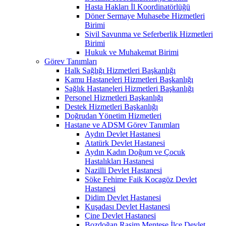
Hasta Hakları İl Koordinatörlüğü
Döner Sermaye Muhasebe Hizmetleri
Birimi
Sivil Savunma ve Seferberlik Hizmetleri
Birimi
Hukuk ve Muhakemat Birimi
Görev Tanımları
Halk Sağlığı Hizmetleri Başkanlığı
Kamu Hastaneleri Hizmetleri Başkanlığı
Sağlık Hastaneleri Hizmetleri Başkanlığı
Personel Hizmetleri Başkanlığı
Destek Hizmetleri Başkanlığı
Doğrudan Yönetim Hizmetleri
Hastane ve ADSM Görev Tanımları
Aydın Devlet Hastanesi
Atatürk Devlet Hastanesi
Aydın Kadın Doğum ve Çocuk
Hastalıkları Hastanesi
Nazilli Devlet Hastanesi
Söke Fehime Faik Kocagöz Devlet
Hastanesi
Didim Devlet Hastanesi
Kuşadası Devlet Hastanesi
Çine Devlet Hastanesi
Bozdoğan Rasim Menteşe İlçe Devlet