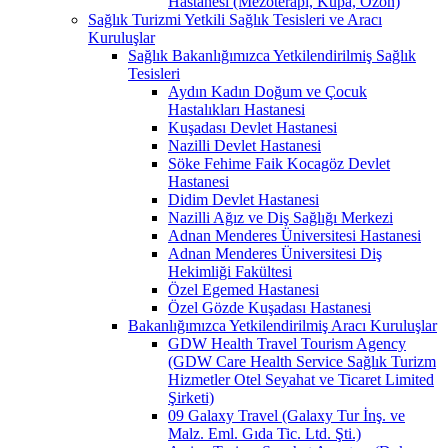
Hastanesi (Mezoterapi, Kupa, Ozon)
Sağlık Turizmi Yetkili Sağlık Tesisleri ve Aracı
Kuruluşlar
Sağlık Bakanlığımızca Yetkilendirilmiş Sağlık
Tesisleri
Aydın Kadın Doğum ve Çocuk
Hastalıkları Hastanesi
Kuşadası Devlet Hastanesi
Nazilli Devlet Hastanesi
Söke Fehime Faik Kocagöz Devlet
Hastanesi
Didim Devlet Hastanesi
Nazilli Ağız ve Diş Sağlığı Merkezi
Adnan Menderes Üniversitesi Hastanesi
Adnan Menderes Üniversitesi Diş
Hekimliği Fakültesi
Özel Egemed Hastanesi
Özel Gözde Kuşadası Hastanesi
Bakanlığımızca Yetkilendirilmiş Aracı Kuruluşlar
GDW Health Travel Tourism Agency
(GDW Care Health Service Sağlık Turizm
Hizmetler Otel Seyahat ve Ticaret Limited
Şirketi)
09 Galaxy Travel (Galaxy Tur İnş. ve
Malz. Eml. Gıda Tic. Ltd. Şti.)