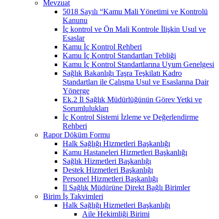
Mevzuat
5018 Sayılı “Kamu Mali Yönetimi ve Kontrolü
Kanunu
İç kontrol ve Ön Mali Kontrole İlişkin Usul ve
Esaslar
Kamu İç Kontrol Rehberi
Kamu İç Kontrol Standartları Tebliği
Kamu İç Kontrol Standartlarına Uyum Genelgesi
Sağlık Bakanlığı Taşra Teşkilatı Kadro
Standartları ile Çalışma Usul ve Esaslarına Dair
Yönerge
Ek.2 İl Sağlık Müdürlüğünün Görev Yetki ve
Sorumlulukları
İç Kontrol Sistemi İzleme ve Değerlendirme
Rehberi
Rapor Döküm Formu
Halk Sağlığı Hizmetleri Başkanlığı
Kamu Hastaneleri Hizmetleri Başkanlığı
Sağlık Hizmetleri Başkanlığı
Destek Hizmetleri Başkanlığı
Personel Hizmetleri Başkanlığı
İl Sağlık Müdürüne Direkt Bağlı Birimler
Birim İş Takvimleri
Halk Sağlığı Hizmetleri Başkanlığı
Aile Hekimliği Birimi