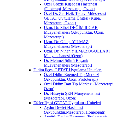
Özel Gözde Kuşadası Hastanesi
(Fitoterapi, Mezoterapi, Ozon )
Özel Dr. Zer Fizik Tedavi Müessesesi
GETAT Uygulama Ünitesi (Kupa,
Mezoterapi, Ozon )
Uzm. Dr. Sibel DEĞİM ILGAR
Muayenehanesi (Akupunktur, Ozon,
Mezoterapi)
Uzm. Dr. Gökçe YILMAZ
Muayenehanesi (Mezoterapi)
Uzm. Dr. Nihan YILMAZOĞULLARI
Muayenehanesi (Ozon)
Dr. Mehmet Şükrü Başarık
Muayenehanesi (Mezoterapi)
Didim İlçesi GETAT Uygulama Üniteleri
Özel Didim Egemed Tıp Merkezi
(Akupunktur, Ozon, Proloterapi)
Özel Didim Batı Tıp Merkezi (Mezoterapi,
Ozon)
Dr. Hüseyin ŞEN Muayenehanesi
(Mezoterapi, Ozon)
Efeler İlçesi GETAT Uygulama Üniteleri
Aydın Devlet Hastanesi
(Akupunktur,Mezoterapi,Homeopati)
Atatürk Devlet Hastanesi (Proloterapi)