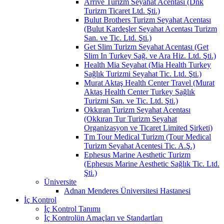
Arrive Turizm Seyahat Acentası (Dnk
Turizm Ticaret Ltd. Şti.)
Bulut Brothers Turizm Seyahat Acentası
(Bulut Kardeşler Seyahat Acentası Turizm
San. ve Tic. Ltd. Şti.)
Get Slim Turizm Seyahat Acentası (Get
Slim In Turkey Sağ. ve Ara Hiz. Ltd. Şti.)
Health Mia Seyahat (Mia Health Turkey
Sağlık Turizmi Seyahat Tic. Ltd. Şti.)
Murat Aktaş Health Center Travel (Murat
Aktaş Health Center Turkey Sağlık
Turizmi San. ve Tic. Ltd. Şti.)
Okkıran Turizm Seyahat Acentası
(Okkıran Tur Turizm Seyahat
Organizasyon ve Ticaret Limited Şirketi)
Tm Tour Medical Turizm (Tour Medical
Turizm Seyahat Acentesi Tic. A.Ş.)
Ephesus Marine Aesthetic Turizm
(Ephesus Marine Aesthetic Sağlık Tic. Ltd.
Şti.)
Üniversite
Adnan Menderes Üniversitesi Hastanesi
İç Kontrol
İç Kontrol Tanımı
İç Kontrolün Amaçları ve Standartları