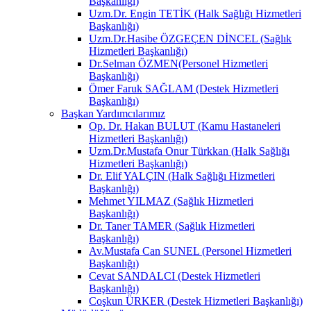
Başkanlığı)
Uzm.Dr. Engin TETİK (Halk Sağlığı Hizmetleri
Başkanlığı)
Uzm.Dr.Hasibe ÖZGEÇEN DİNCEL (Sağlık
Hizmetleri Başkanlığı)
Dr.Selman ÖZMEN(Personel Hizmetleri
Başkanlığı)
Ömer Faruk SAĞLAM (Destek Hizmetleri
Başkanlığı)
Başkan Yardımcılarımız
Op. Dr. Hakan BULUT (Kamu Hastaneleri
Hizmetleri Başkanlığı)
Uzm.Dr.Mustafa Onur Türkkan (Halk Sağlığı
Hizmetleri Başkanlığı)
Dr. Elif YALÇIN (Halk Sağlığı Hizmetleri
Başkanlığı)
Mehmet YILMAZ (Sağlık Hizmetleri
Başkanlığı)
Dr. Taner TAMER (Sağlık Hizmetleri
Başkanlığı)
Av.Mustafa Can SUNEL (Personel Hizmetleri
Başkanlığı)
Cevat SANDALCI (Destek Hizmetleri
Başkanlığı)
Coşkun ÜRKER (Destek Hizmetleri Başkanlığı)