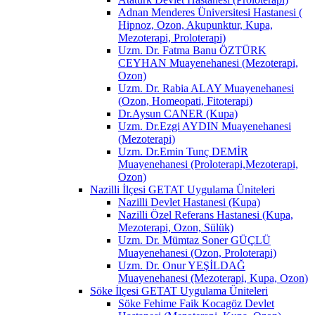
Adnan Menderes Üniversitesi Hastanesi (
Hipnoz, Ozon, Akupunktur, Kupa,
Mezoterapi, Proloterapi)
Uzm. Dr. Fatma Banu ÖZTÜRK
CEYHAN Muayenehanesi (Mezoterapi,
Ozon)
Uzm. Dr. Rabia ALAY Muayenehanesi
(Ozon, Homeopati, Fitoterapi)
Dr.Aysun CANER (Kupa)
Uzm. Dr.Ezgi AYDIN Muayenehanesi
(Mezoterapi)
Uzm. Dr.Emin Tunç DEMİR
Muayenehanesi (Proloterapi,Mezoterapi,
Ozon)
Nazilli İlçesi GETAT Uygulama Üniteleri
Nazilli Devlet Hastanesi (Kupa)
Nazilli Özel Referans Hastanesi (Kupa,
Mezoterapi, Ozon, Sülük)
Uzm. Dr. Mümtaz Soner GÜÇLÜ
Muayenehanesi (Ozon, Proloterapi)
Uzm. Dr. Onur YEŞİLDAĞ
Muayenehanesi (Mezoterapi, Kupa, Ozon)
Söke İlçesi GETAT Uygulama Üniteleri
Söke Fehime Faik Kocagöz Devlet