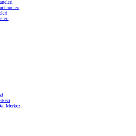
aneleri
nehaneleri
leri
eleri
zi
rkezi
Dal Merkezi