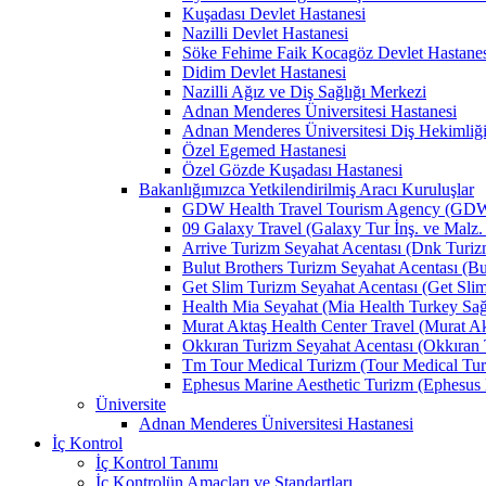
Kuşadası Devlet Hastanesi
Nazilli Devlet Hastanesi
Söke Fehime Faik Kocagöz Devlet Hastanes
Didim Devlet Hastanesi
Nazilli Ağız ve Diş Sağlığı Merkezi
Adnan Menderes Üniversitesi Hastanesi
Adnan Menderes Üniversitesi Diş Hekimliği
Özel Egemed Hastanesi
Özel Gözde Kuşadası Hastanesi
Bakanlığımızca Yetkilendirilmiş Aracı Kuruluşlar
GDW Health Travel Tourism Agency (GDW Car
09 Galaxy Travel (Galaxy Tur İnş. ve Malz. 
Arrive Turizm Seyahat Acentası (Dnk Turizm 
Bulut Brothers Turizm Seyahat Acentası (Bul
Get Slim Turizm Seyahat Acentası (Get Slim 
Health Mia Seyahat (Mia Health Turkey Sağlı
Murat Aktaş Health Center Travel (Murat Akt
Okkıran Turizm Seyahat Acentası (Okkıran T
Tm Tour Medical Turizm (Tour Medical Turi
Ephesus Marine Aesthetic Turizm (Ephesus Ma
Üniversite
Adnan Menderes Üniversitesi Hastanesi
İç Kontrol
İç Kontrol Tanımı
İç Kontrolün Amaçları ve Standartları