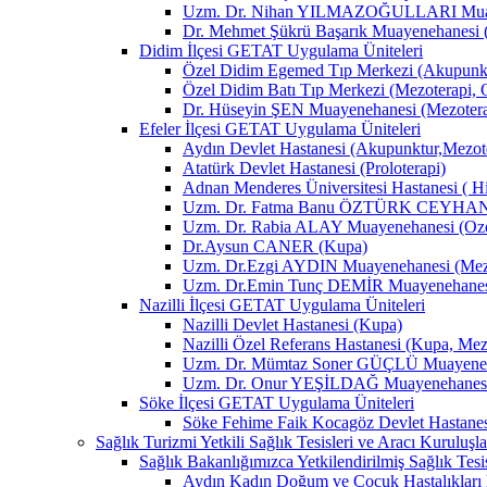
Uzm. Dr. Nihan YILMAZOĞULLARI Muay
Dr. Mehmet Şükrü Başarık Muayenehanesi 
Didim İlçesi GETAT Uygulama Üniteleri
Özel Didim Egemed Tıp Merkezi (Akupunktu
Özel Didim Batı Tıp Merkezi (Mezoterapi, 
Dr. Hüseyin ŞEN Muayenehanesi (Mezotera
Efeler İlçesi GETAT Uygulama Üniteleri
Aydın Devlet Hastanesi (Akupunktur,Mezot
Atatürk Devlet Hastanesi (Proloterapi)
Adnan Menderes Üniversitesi Hastanesi ( H
Uzm. Dr. Fatma Banu ÖZTÜRK CEYHAN M
Uzm. Dr. Rabia ALAY Muayenehanesi (Ozon
Dr.Aysun CANER (Kupa)
Uzm. Dr.Ezgi AYDIN Muayenehanesi (Mezo
Uzm. Dr.Emin Tunç DEMİR Muayenehanesi 
Nazilli İlçesi GETAT Uygulama Üniteleri
Nazilli Devlet Hastanesi (Kupa)
Nazilli Özel Referans Hastanesi (Kupa, Mez
Uzm. Dr. Mümtaz Soner GÜÇLÜ Muayenehan
Uzm. Dr. Onur YEŞİLDAĞ Muayenehanesi 
Söke İlçesi GETAT Uygulama Üniteleri
Söke Fehime Faik Kocagöz Devlet Hastanes
Sağlık Turizmi Yetkili Sağlık Tesisleri ve Aracı Kuruluşla
Sağlık Bakanlığımızca Yetkilendirilmiş Sağlık Tesis
Aydın Kadın Doğum ve Çocuk Hastalıkları 