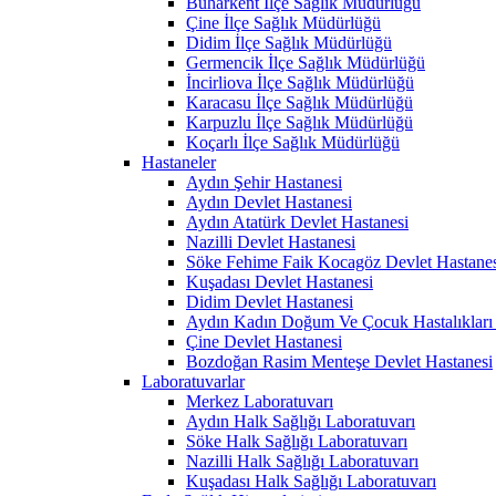
Buharkent İlçe Sağlık Müdürlüğü
Çine İlçe Sağlık Müdürlüğü
Didim İlçe Sağlık Müdürlüğü
Germencik İlçe Sağlık Müdürlüğü
İncirliova İlçe Sağlık Müdürlüğü
Karacasu İlçe Sağlık Müdürlüğü
Karpuzlu İlçe Sağlık Müdürlüğü
Koçarlı İlçe Sağlık Müdürlüğü
Hastaneler
Aydın Şehir Hastanesi
Aydın Devlet Hastanesi
Aydın Atatürk Devlet Hastanesi
Nazilli Devlet Hastanesi
Söke Fehime Faik Kocagöz Devlet Hastanes
Kuşadası Devlet Hastanesi
Didim Devlet Hastanesi
Aydın Kadın Doğum Ve Çocuk Hastalıkları 
Çine Devlet Hastanesi
Bozdoğan Rasim Menteşe Devlet Hastanesi
Laboratuvarlar
Merkez Laboratuvarı
Aydın Halk Sağlığı Laboratuvarı
Söke Halk Sağlığı Laboratuvarı
Nazilli Halk Sağlığı Laboratuvarı
Kuşadası Halk Sağlığı Laboratuvarı