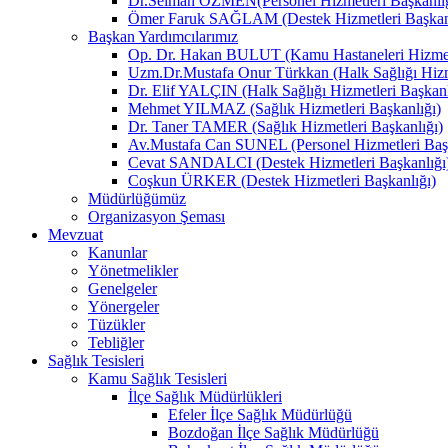
Dr.Selman ÖZMEN(Personel Hizmetleri Başkanlığ
Ömer Faruk SAĞLAM (Destek Hizmetleri Başkanl
Başkan Yardımcılarımız
Op. Dr. Hakan BULUT (Kamu Hastaneleri Hizmetl
Uzm.Dr.Mustafa Onur Türkkan (Halk Sağlığı Hizme
Dr. Elif YALÇIN (Halk Sağlığı Hizmetleri Başkanl
Mehmet YILMAZ (Sağlık Hizmetleri Başkanlığı)
Dr. Taner TAMER (Sağlık Hizmetleri Başkanlığı)
Av.Mustafa Can SUNEL (Personel Hizmetleri Başk
Cevat SANDALCI (Destek Hizmetleri Başkanlığı
Coşkun ÜRKER (Destek Hizmetleri Başkanlığı)
Müdürlüğümüz
Organizasyon Şeması
Mevzuat
Kanunlar
Yönetmelikler
Genelgeler
Yönergeler
Tüzükler
Tebliğler
Sağlık Tesisleri
Kamu Sağlık Tesisleri
İlçe Sağlık Müdürlükleri
Efeler İlçe Sağlık Müdürlüğü
Bozdoğan İlçe Sağlık Müdürlüğü