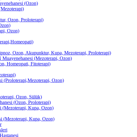
enehanesi (Ozon)
(Mezoterapi)
r, Ozon, Proloterapi)
Ozon)
pi, Ozon)
erapi,Homeopati)
ipnoz, Ozon, Akupunktur, Kupa, Mezoterapi, Proloterapi)
uayenehanesi (Mezoterapi, Ozon)
, Homeopati, Fitoterapi)
terapi)
(Proloterapi,Mezoterapi, Ozon)
oterapi, Ozon, Sülük)
esi (Ozon, Proloterapi)
(Mezoterapi, Kupa, Ozon)
i (Mezoterapi, Kupa, Ozon)
r
leri
Hastanesi