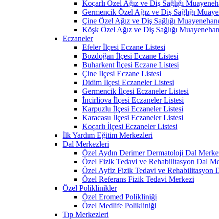
Koçarlı Özel Ağız ve Diş Sağlığı Muayeneh
Germencik Özel Ağız ve Diş Sağlığı Muaye
Çine Özel Ağız ve Diş Sağlığı Muayenehane
Köşk Özel Ağız ve Diş Sağlığı Muayenehan
Eczaneler
Efeler İlçesi Eczane Listesi
Bozdoğan İlçesi Eczane Listesi
Buharkent İlçesi Eczane Listesi
Çine İlçesi Eczane Listesi
Didim İlçesi Eczaneler Listesi
Germencik İlçesi Eczaneler Listesi
İncirliova İlçesi Eczaneler Listesi
Karpuzlu İlçesi Eczaneler Listesi
Karacasu İlçesi Eczaneler Listesi
Koçarlı İlçesi Eczaneler Listesi
İlk Yardım Eğitim Merkezleri
Dal Merkezleri
Özel Aydın Derimer Dermatoloji Dal Merke
Özel Fizik Tedavi ve Rehabilitasyon Dal Me
Özel Ayfiz Fizik Tedavi ve Rehabilitasyon 
Özel Referans Fizik Tedavi Merkezi
Özel Poliklinikler
Özel Eromed Polikliniği
Özel Medlife Polikliniği
Tıp Merkezleri