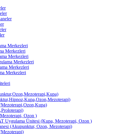
ler
eler
aneler
er
ler
ler
lama Merkezleri
ama Merkezleri
lama Merkezleri
ygulama Merkezleri
ulama Merkezleri
ama Merkezleri
eleri
ktur,Ozon,Mezoterapi,Kupa)
tur,Hipnoz,Kupa,Ozon,Mezoterapi)
Mezoterapi,Ozon,Kupa)
,Proloterapi)
 Mezoterapi, Ozon )
AT Uygulama Ünitesi (Kupa, Mezoterapi, Ozon )
si (Akupunktur, Ozon, Mezoterapi)
Mezoterapi)