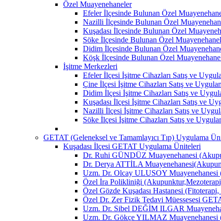
Özel Muayenehaneler
Efeler İlçesinde Bulunan Özel Muayenehane
Nazilli İlçesinde Bulunan Özel Muayenehan
Kuşadası İlçesinde Bulunan Özel Muayeneh
Söke İlçesinde Bulunan Özel Muayenehanel
Didim İlçesinde Bulunan Özel Muayenehane
Köşk İlçesinde Bulunan Özel Muayenehane
İşitme Merkezleri
Efeler İlçesi İşitme Cihazları Satış ve Uygu
Çine İlçesi İşitme Cihazları Satış ve Uygul
Didim İlçesi İşitme Cihazları Satış ve Uygu
Kuşadası İlçesi İşitme Cihazları Satış ve U
Nazilli İlçesi İşitme Cihazları Satış ve Uyg
Söke İlçesi İşitme Cihazları Satış ve Uygul
GETAT (Geleneksel ve Tamamlayıcı Tıp) Uygulama Ünit
Kuşadası İlçesi GETAT Uygulama Üniteleri
Dr. Ruhi GÜNDÜZ Muayenehanesi (Akupun
Dr. Derya ATTİLA Muayenehanesi(Akupunk
Uzm. Dr. Olcay ULUSOY Muayenehanesi (
Özel İra Polikliniği (Akupunktur,Mezoterapi
Özel Gözde Kuşadası Hastanesi (Fitoterapi,
Özel Dr. Zer Fizik Tedavi Müessesesi GET
Uzm. Dr. Sibel DEĞİM ILGAR Muayenehane
Uzm. Dr. Gökçe YILMAZ Muayenehanesi (