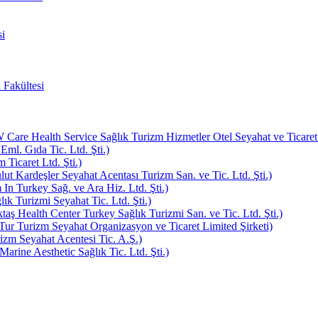
i
 Fakültesi
e Health Service Sağlık Turizm Hizmetler Otel Seyahat ve Ticaret L
Eml. Gıda Tic. Ltd. Şti.)
Ticaret Ltd. Şti.)
ut Kardeşler Seyahat Acentası Turizm San. ve Tic. Ltd. Şti.)
In Turkey Sağ. ve Ara Hiz. Ltd. Şti.)
k Turizmi Seyahat Tic. Ltd. Şti.)
aş Health Center Turkey Sağlık Turizmi San. ve Tic. Ltd. Şti.)
ur Turizm Seyahat Organizasyon ve Ticaret Limited Şirketi)
zm Seyahat Acentesi Tic. A.Ş.)
rine Aesthetic Sağlık Tic. Ltd. Şti.)