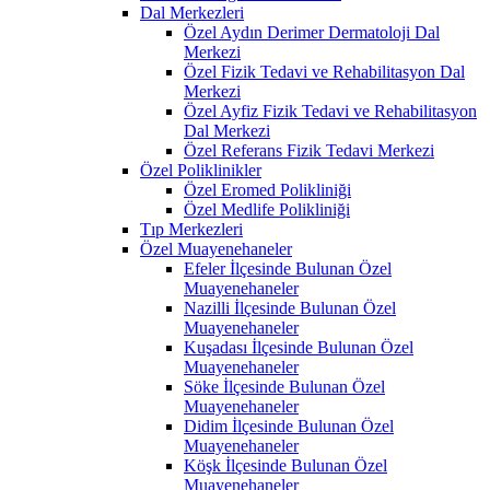
Dal Merkezleri
Özel Aydın Derimer Dermatoloji Dal
Merkezi
Özel Fizik Tedavi ve Rehabilitasyon Dal
Merkezi
Özel Ayfiz Fizik Tedavi ve Rehabilitasyon
Dal Merkezi
Özel Referans Fizik Tedavi Merkezi
Özel Poliklinikler
Özel Eromed Polikliniği
Özel Medlife Polikliniği
Tıp Merkezleri
Özel Muayenehaneler
Efeler İlçesinde Bulunan Özel
Muayenehaneler
Nazilli İlçesinde Bulunan Özel
Muayenehaneler
Kuşadası İlçesinde Bulunan Özel
Muayenehaneler
Söke İlçesinde Bulunan Özel
Muayenehaneler
Didim İlçesinde Bulunan Özel
Muayenehaneler
Köşk İlçesinde Bulunan Özel
Muayenehaneler