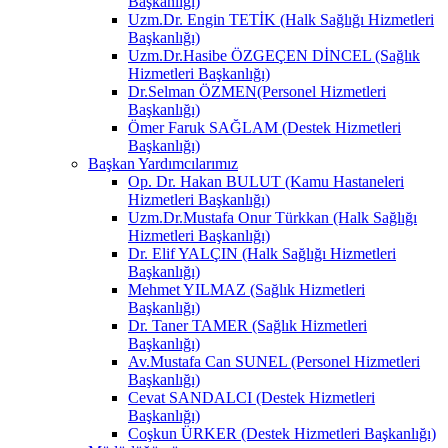
Başkanlığı)
Uzm.Dr. Engin TETİK (Halk Sağlığı Hizmetleri
Başkanlığı)
Uzm.Dr.Hasibe ÖZGEÇEN DİNCEL (Sağlık
Hizmetleri Başkanlığı)
Dr.Selman ÖZMEN(Personel Hizmetleri
Başkanlığı)
Ömer Faruk SAĞLAM (Destek Hizmetleri
Başkanlığı)
Başkan Yardımcılarımız
Op. Dr. Hakan BULUT (Kamu Hastaneleri
Hizmetleri Başkanlığı)
Uzm.Dr.Mustafa Onur Türkkan (Halk Sağlığı
Hizmetleri Başkanlığı)
Dr. Elif YALÇIN (Halk Sağlığı Hizmetleri
Başkanlığı)
Mehmet YILMAZ (Sağlık Hizmetleri
Başkanlığı)
Dr. Taner TAMER (Sağlık Hizmetleri
Başkanlığı)
Av.Mustafa Can SUNEL (Personel Hizmetleri
Başkanlığı)
Cevat SANDALCI (Destek Hizmetleri
Başkanlığı)
Coşkun ÜRKER (Destek Hizmetleri Başkanlığı)