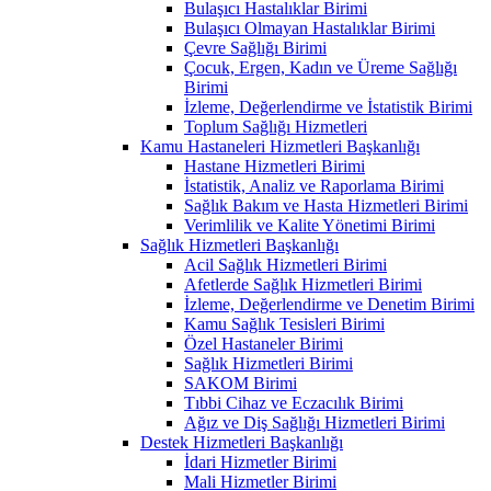
Bulaşıcı Hastalıklar Birimi
Bulaşıcı Olmayan Hastalıklar Birimi
Çevre Sağlığı Birimi
Çocuk, Ergen, Kadın ve Üreme Sağlığı
Birimi
İzleme, Değerlendirme ve İstatistik Birimi
Toplum Sağlığı Hizmetleri
Kamu Hastaneleri Hizmetleri Başkanlığı
Hastane Hizmetleri Birimi
İstatistik, Analiz ve Raporlama Birimi
Sağlık Bakım ve Hasta Hizmetleri Birimi
Verimlilik ve Kalite Yönetimi Birimi
Sağlık Hizmetleri Başkanlığı
Acil Sağlık Hizmetleri Birimi
Afetlerde Sağlık Hizmetleri Birimi
İzleme, Değerlendirme ve Denetim Birimi
Kamu Sağlık Tesisleri Birimi
Özel Hastaneler Birimi
Sağlık Hizmetleri Birimi
SAKOM Birimi
Tıbbi Cihaz ve Eczacılık Birimi
Ağız ve Diş Sağlığı Hizmetleri Birimi
Destek Hizmetleri Başkanlığı
İdari Hizmetler Birimi
Mali Hizmetler Birimi