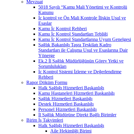
Mevzuat
5018 Sayılı “Kamu Mali Yönetimi ve Kontrolü
Kanunu
İç kontrol ve Ön Mali Kontrole İlişkin Usul ve
Esaslar
Kamu İç Kontrol Rehberi
Kamu İç Kontrol Standartları Tebliği
Kamu İç Kontrol Standartlarına Uyum Genelgesi
Sağlık Bakanlığı Taşra Teşkilatı Kadro
Standartları ile Çalışma Usul ve Esaslarına Dair
Yönerge
Ek.2 İl Sağlık Müdürlüğünün Görev Yetki ve
Sorumlulukları
İç Kontrol Sistemi İzleme ve Değerlendirme
Rehberi
Rapor Döküm Formu
Halk Sağlığı Hizmetleri Başkanlığı
Kamu Hastaneleri Hizmetleri Başkanlığı
Sağlık Hizmetleri Başkanlığı
Destek Hizmetleri Başkanlığı
Personel Hizmetleri Başkanlığı
İl Sağlık Müdürüne Direkt Bağlı Birimler
Birim İş Takvimleri
Halk Sağlığı Hizmetleri Başkanlığı
Aile Hekimliği Birimi