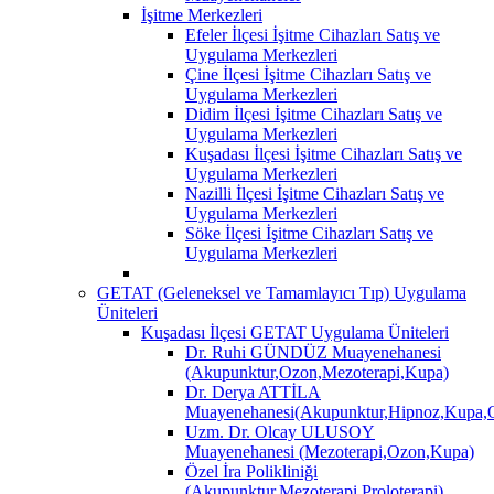
İşitme Merkezleri
Efeler İlçesi İşitme Cihazları Satış ve
Uygulama Merkezleri
Çine İlçesi İşitme Cihazları Satış ve
Uygulama Merkezleri
Didim İlçesi İşitme Cihazları Satış ve
Uygulama Merkezleri
Kuşadası İlçesi İşitme Cihazları Satış ve
Uygulama Merkezleri
Nazilli İlçesi İşitme Cihazları Satış ve
Uygulama Merkezleri
Söke İlçesi İşitme Cihazları Satış ve
Uygulama Merkezleri
GETAT (Geleneksel ve Tamamlayıcı Tıp) Uygulama
Üniteleri
Kuşadası İlçesi GETAT Uygulama Üniteleri
Dr. Ruhi GÜNDÜZ Muayenehanesi
(Akupunktur,Ozon,Mezoterapi,Kupa)
Dr. Derya ATTİLA
Muayenehanesi(Akupunktur,Hipnoz,Kupa,O
Uzm. Dr. Olcay ULUSOY
Muayenehanesi (Mezoterapi,Ozon,Kupa)
Özel İra Polikliniği
(Akupunktur,Mezoterapi,Proloterapi)