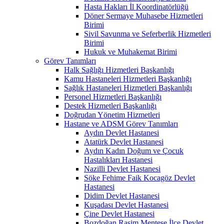
Hasta Hakları İl Koordinatörlüğü
Döner Sermaye Muhasebe Hizmetleri
Birimi
Sivil Savunma ve Seferberlik Hizmetleri
Birimi
Hukuk ve Muhakemat Birimi
Görev Tanımları
Halk Sağlığı Hizmetleri Başkanlığı
Kamu Hastaneleri Hizmetleri Başkanlığı
Sağlık Hastaneleri Hizmetleri Başkanlığı
Personel Hizmetleri Başkanlığı
Destek Hizmetleri Başkanlığı
Doğrudan Yönetim Hizmetleri
Hastane ve ADSM Görev Tanımları
Aydın Devlet Hastanesi
Atatürk Devlet Hastanesi
Aydın Kadın Doğum ve Çocuk
Hastalıkları Hastanesi
Nazilli Devlet Hastanesi
Söke Fehime Faik Kocagöz Devlet
Hastanesi
Didim Devlet Hastanesi
Kuşadası Devlet Hastanesi
Çine Devlet Hastanesi
Bozdoğan Rasim Menteşe İlçe Devlet