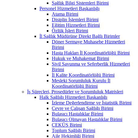
Sağlık Bilgi Sistemleri Birimi
Personel Hizmetleri Başkanlığı
Atama Birimi
Disiplin İşlemleri Birimi
Eğitim Hizmetleri Birimi
Özlük İşleri Birimi
İl Sağlık Müdürüne Direkt Bağlı Birimler
Döner Sermaye Muhasebe Hizmetleri
Birimi
Hasta Hakları İl Koordinatörlüğü Birimi
Hukuk ve Muhakemat Birimi
Sivil Savunma ve Seferberlik Hizmetleri
Birimi
İl Kalite Koordinatörlüğü Birimi
Mesleki Sorumluluk Kurulu İl
Koordinatörlüğü Birimi
İş Süreçleri, Prosedürler ve Sorumluluk Matrisleri
Halk Sağlığı Hizmetleri Başkanlığı
İzleme Değerlendirme ve İstatistik Birimi
Çevre ve Çalışan Sağlığı Birimi
Bulaşıcı Hastalıklar Birimi
Bulaşıcı Olmayan Hastalıklar Birimi
ÇEKÜS Birimi
Toplum Sağlığı Birimi
Aile Hekimliği Birimi