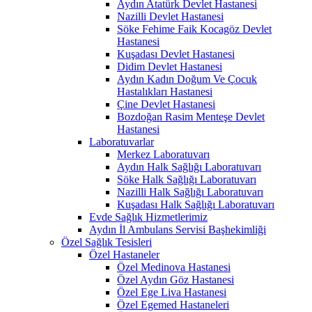
Aydın Atatürk Devlet Hastanesi
Nazilli Devlet Hastanesi
Söke Fehime Faik Kocagöz Devlet
Hastanesi
Kuşadası Devlet Hastanesi
Didim Devlet Hastanesi
Aydın Kadın Doğum Ve Çocuk
Hastalıkları Hastanesi
Çine Devlet Hastanesi
Bozdoğan Rasim Menteşe Devlet
Hastanesi
Laboratuvarlar
Merkez Laboratuvarı
Aydın Halk Sağlığı Laboratuvarı
Söke Halk Sağlığı Laboratuvarı
Nazilli Halk Sağlığı Laboratuvarı
Kuşadası Halk Sağlığı Laboratuvarı
Evde Sağlık Hizmetlerimiz
Aydın İl Ambulans Servisi Başhekimliği
Özel Sağlık Tesisleri
Özel Hastaneler
Özel Medinova Hastanesi
Özel Aydın Göz Hastanesi
Özel Ege Liva Hastanesi
Özel Egemed Hastaneleri