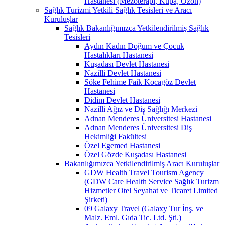
Hastanesi (Mezoterapi, Kupa, Ozon)
Sağlık Turizmi Yetkili Sağlık Tesisleri ve Aracı
Kuruluşlar
Sağlık Bakanlığımızca Yetkilendirilmiş Sağlık
Tesisleri
Aydın Kadın Doğum ve Çocuk
Hastalıkları Hastanesi
Kuşadası Devlet Hastanesi
Nazilli Devlet Hastanesi
Söke Fehime Faik Kocagöz Devlet
Hastanesi
Didim Devlet Hastanesi
Nazilli Ağız ve Diş Sağlığı Merkezi
Adnan Menderes Üniversitesi Hastanesi
Adnan Menderes Üniversitesi Diş
Hekimliği Fakültesi
Özel Egemed Hastanesi
Özel Gözde Kuşadası Hastanesi
Bakanlığımızca Yetkilendirilmiş Aracı Kuruluşlar
GDW Health Travel Tourism Agency
(GDW Care Health Service Sağlık Turizm
Hizmetler Otel Seyahat ve Ticaret Limited
Şirketi)
09 Galaxy Travel (Galaxy Tur İnş. ve
Malz. Eml. Gıda Tic. Ltd. Şti.)