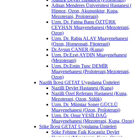
Adnan Menderes Üniversitesi Hastanesi (
Hipnoz, Ozon, Akupunktur, Kupa,
Mezoterapi, Proloterapi)
Uzm. Dr. Fatma Banu ÖZTÜRK
CEYHAN Muayenehanesi (Mezoterapi,
Ozon)
Uzm. Dr. Rabia ALAY Muayenehanesi
(Ozon, Homeopati, Fitoterapi)
Dr.Aysun CANER (Kupa)
Uzm. Dr.Ezgi AYDIN Muayenehanesi
(Mezoterapi)
Uzm. Dr.Emin Tunç DEMİR
Muayenehanesi (Proloterapi,Mezoterapi,
Ozon)
Nazilli İlçesi GETAT Uygulama Üniteleri
Nazilli Devlet Hastanesi (Kupa)
Nazilli Özel Referans Hastanesi (Kupa,
Mezoterapi, Ozon, Sülük)
Uzm. Dr. Mümtaz Soner GÜÇLÜ
Muayenehanesi (Ozon, Proloterapi)
Uzm. Dr. Onur YEŞİLDAĞ
Muayenehanesi (Mezoterapi, Kupa, Ozon)
Söke İlçesi GETAT Uygulama Üniteleri
Söke Fehime Faik Kocagöz Devlet