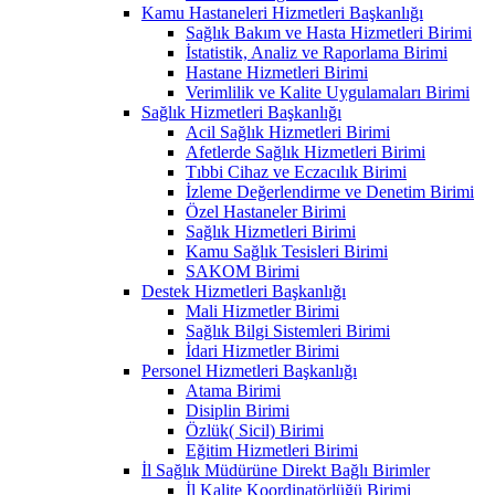
Kamu Hastaneleri Hizmetleri Başkanlığı
Sağlık Bakım ve Hasta Hizmetleri Birimi
İstatistik, Analiz ve Raporlama Birimi
Hastane Hizmetleri Birimi
Verimlilik ve Kalite Uygulamaları Birimi
Sağlık Hizmetleri Başkanlığı
Acil Sağlık Hizmetleri Birimi
Afetlerde Sağlık Hizmetleri Birimi
Tıbbi Cihaz ve Eczacılık Birimi
İzleme Değerlendirme ve Denetim Birimi
Özel Hastaneler Birimi
Sağlık Hizmetleri Birimi
Kamu Sağlık Tesisleri Birimi
SAKOM Birimi
Destek Hizmetleri Başkanlığı
Mali Hizmetler Birimi
Sağlık Bilgi Sistemleri Birimi
İdari Hizmetler Birimi
Personel Hizmetleri Başkanlığı
Atama Birimi
Disiplin Birimi
Özlük( Sicil) Birimi
Eğitim Hizmetleri Birimi
İl Sağlık Müdürüne Direkt Bağlı Birimler
İl Kalite Koordinatörlüğü Birimi