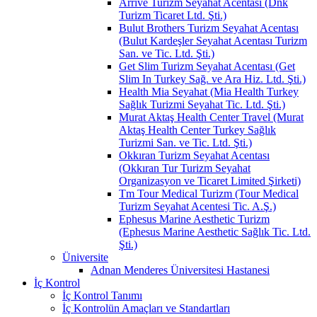
Arrive Turizm Seyahat Acentası (Dnk
Turizm Ticaret Ltd. Şti.)
Bulut Brothers Turizm Seyahat Acentası
(Bulut Kardeşler Seyahat Acentası Turizm
San. ve Tic. Ltd. Şti.)
Get Slim Turizm Seyahat Acentası (Get
Slim In Turkey Sağ. ve Ara Hiz. Ltd. Şti.)
Health Mia Seyahat (Mia Health Turkey
Sağlık Turizmi Seyahat Tic. Ltd. Şti.)
Murat Aktaş Health Center Travel (Murat
Aktaş Health Center Turkey Sağlık
Turizmi San. ve Tic. Ltd. Şti.)
Okkıran Turizm Seyahat Acentası
(Okkıran Tur Turizm Seyahat
Organizasyon ve Ticaret Limited Şirketi)
Tm Tour Medical Turizm (Tour Medical
Turizm Seyahat Acentesi Tic. A.Ş.)
Ephesus Marine Aesthetic Turizm
(Ephesus Marine Aesthetic Sağlık Tic. Ltd.
Şti.)
Üniversite
Adnan Menderes Üniversitesi Hastanesi
İç Kontrol
İç Kontrol Tanımı
İç Kontrolün Amaçları ve Standartları