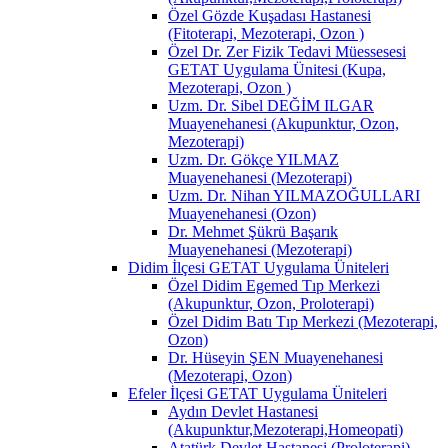
Özel Gözde Kuşadası Hastanesi
(Fitoterapi, Mezoterapi, Ozon )
Özel Dr. Zer Fizik Tedavi Müessesesi
GETAT Uygulama Ünitesi (Kupa,
Mezoterapi, Ozon )
Uzm. Dr. Sibel DEĞİM ILGAR
Muayenehanesi (Akupunktur, Ozon,
Mezoterapi)
Uzm. Dr. Gökçe YILMAZ
Muayenehanesi (Mezoterapi)
Uzm. Dr. Nihan YILMAZOĞULLARI
Muayenehanesi (Ozon)
Dr. Mehmet Şükrü Başarık
Muayenehanesi (Mezoterapi)
Didim İlçesi GETAT Uygulama Üniteleri
Özel Didim Egemed Tıp Merkezi
(Akupunktur, Ozon, Proloterapi)
Özel Didim Batı Tıp Merkezi (Mezoterapi,
Ozon)
Dr. Hüseyin ŞEN Muayenehanesi
(Mezoterapi, Ozon)
Efeler İlçesi GETAT Uygulama Üniteleri
Aydın Devlet Hastanesi
(Akupunktur,Mezoterapi,Homeopati)
Atatürk Devlet Hastanesi (Proloterapi)