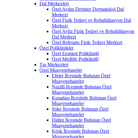
Dal Merkezleri
Özel Aydın Derimer Dermatoloji Dal
Merkezi
Özel Fizik Tedavi ve Rehabilitasyon Dal
Merkezi
Özel Ayfiz Fizik Tedavi ve Rehabilitasyon
Dal Merkezi
Özel Referans Fizik Tedavi Merkezi
Özel Poliklinikler
Özel Eromed Polikliniği
Özel Medlife Polikliniği
Tıp Merkezleri
Özel Muayenehaneler
Efeler İlçesinde Bulunan Özel
Muayenehaneler
Nazilli İlçesinde Bulunan Özel
Muayenehaneler
Kuşadası İlçesinde Bulunan Özel
Muayenehaneler
Söke İlçesinde Bulunan Özel
Muayenehaneler
Didim İlçesinde Bulunan Özel
Muayenehaneler
Köşk İlçesinde Bulunan Özel
Muayenehaneler