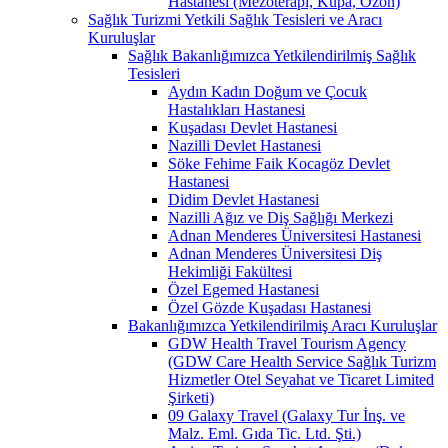
Hastanesi (Mezoterapi, Kupa, Ozon)
Sağlık Turizmi Yetkili Sağlık Tesisleri ve Aracı
Kuruluşlar
Sağlık Bakanlığımızca Yetkilendirilmiş Sağlık
Tesisleri
Aydın Kadın Doğum ve Çocuk
Hastalıkları Hastanesi
Kuşadası Devlet Hastanesi
Nazilli Devlet Hastanesi
Söke Fehime Faik Kocagöz Devlet
Hastanesi
Didim Devlet Hastanesi
Nazilli Ağız ve Diş Sağlığı Merkezi
Adnan Menderes Üniversitesi Hastanesi
Adnan Menderes Üniversitesi Diş
Hekimliği Fakültesi
Özel Egemed Hastanesi
Özel Gözde Kuşadası Hastanesi
Bakanlığımızca Yetkilendirilmiş Aracı Kuruluşlar
GDW Health Travel Tourism Agency
(GDW Care Health Service Sağlık Turizm
Hizmetler Otel Seyahat ve Ticaret Limited
Şirketi)
09 Galaxy Travel (Galaxy Tur İnş. ve
Malz. Eml. Gıda Tic. Ltd. Şti.)