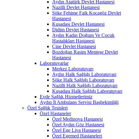
Aydın Atatürk Devlet Hastanesi
Nazilli Devlet Hastanesi
Söke Fehime Faik Kocagöz Devlet
Hastanesi
Kuşadası Devlet Hastanesi
Didim Devlet Hastanesi
Aydın Kadın Doğum Ve Çocuk
Hastalıkları Hastanesi
Çine Devlet Hastanesi
Bozdoğan Rasim Menteşe Devlet
Hastanesi
Laboratuvarlar
Merkez Laboratuvarı
Aydın Halk Sağlığı Laboratuvarı
Söke Halk Sağlığı Laboratuvarı
Nazilli Halk Sağlığı Laboratuvarı
Kuşadası Halk Sağlığı Laboratuvarı
Evde Sağlık Hizmetlerimiz
Aydın İl Ambulans Servisi Başhekimliği
Özel Sağlık Tesisleri
Özel Hastaneler
Özel Medinova Hastanesi
Özel Aydın Göz Hastanesi
Özel Ege Liva Hastanesi
Özel Egemed Hastaneleri