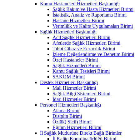
Kamu Hastaneleri Hizmetleri Başkanlığı
Sağlık Bakım ve Hasta Hizmetleri Birimi
İstatistik, Analiz ve Raporlama Birimi
Hastane Hizmetleri Birimi
Verimlilik ve Kalite Uygulamaları Birimi
Sağlık Hizmetleri Başkanlığı
Acil Sağlık Hizmetleri Birimi
Afetlerde Sağlık Hizmetleri Birimi
Tıbbi Cihaz ve Eczacılık Birimi
İzleme Değerlendirme ve Denetim Birimi
Özel Hastaneler Birimi
Sağlık Hizmetleri Birimi
Kamu Sağlık Tesisleri Birimi
SAKOM Birimi
Destek Hizmetleri Başkanlığı
Mali Hizmetler Birimi
Sağlık Bilgi Sistemleri Birimi
İdari Hizmetler Birimi
Personel Hizmetleri Başkanlığı
Atama Birimi
Disiplin Birimi
Özlük( Sicil) Birimi
Eğitim Hizmetleri Birimi
İl Sağlık Müdürüne Direkt Bağlı Birimler
İl Kalite Koordinatörlüğü Birimi