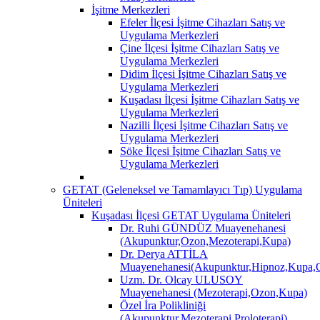
İşitme Merkezleri
Efeler İlçesi İşitme Cihazları Satış ve
Uygulama Merkezleri
Çine İlçesi İşitme Cihazları Satış ve
Uygulama Merkezleri
Didim İlçesi İşitme Cihazları Satış ve
Uygulama Merkezleri
Kuşadası İlçesi İşitme Cihazları Satış ve
Uygulama Merkezleri
Nazilli İlçesi İşitme Cihazları Satış ve
Uygulama Merkezleri
Söke İlçesi İşitme Cihazları Satış ve
Uygulama Merkezleri
GETAT (Geleneksel ve Tamamlayıcı Tıp) Uygulama
Üniteleri
Kuşadası İlçesi GETAT Uygulama Üniteleri
Dr. Ruhi GÜNDÜZ Muayenehanesi
(Akupunktur,Ozon,Mezoterapi,Kupa)
Dr. Derya ATTİLA
Muayenehanesi(Akupunktur,Hipnoz,Kupa,O
Uzm. Dr. Olcay ULUSOY
Muayenehanesi (Mezoterapi,Ozon,Kupa)
Özel İra Polikliniği
(Akupunktur,Mezoterapi,Proloterapi)