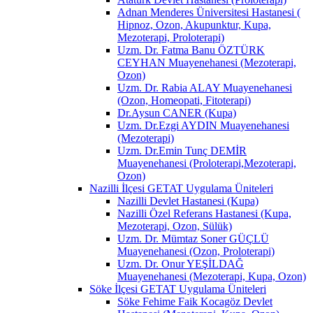
Adnan Menderes Üniversitesi Hastanesi (
Hipnoz, Ozon, Akupunktur, Kupa,
Mezoterapi, Proloterapi)
Uzm. Dr. Fatma Banu ÖZTÜRK
CEYHAN Muayenehanesi (Mezoterapi,
Ozon)
Uzm. Dr. Rabia ALAY Muayenehanesi
(Ozon, Homeopati, Fitoterapi)
Dr.Aysun CANER (Kupa)
Uzm. Dr.Ezgi AYDIN Muayenehanesi
(Mezoterapi)
Uzm. Dr.Emin Tunç DEMİR
Muayenehanesi (Proloterapi,Mezoterapi,
Ozon)
Nazilli İlçesi GETAT Uygulama Üniteleri
Nazilli Devlet Hastanesi (Kupa)
Nazilli Özel Referans Hastanesi (Kupa,
Mezoterapi, Ozon, Sülük)
Uzm. Dr. Mümtaz Soner GÜÇLÜ
Muayenehanesi (Ozon, Proloterapi)
Uzm. Dr. Onur YEŞİLDAĞ
Muayenehanesi (Mezoterapi, Kupa, Ozon)
Söke İlçesi GETAT Uygulama Üniteleri
Söke Fehime Faik Kocagöz Devlet