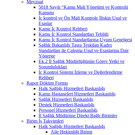
Mevzuat
5018 Sayılı “Kamu Mali Yönetimi ve Kontrolü
Kanunu
İç kontrol ve Ön Mali Kontrole İlişkin Usul ve
Esaslar
Kamu İç Kontrol Rehberi
Kamu İç Kontrol Standartları Tebliği
Kamu İç Kontrol Standartlarına Uyum Genelgesi
Sağlık Bakanlığı Taşra Teşkilatı Kadro
Standartları ile Çalışma Usul ve Esaslarına Dair
Yönerge
Ek.2 İl Sağlık Müdürlüğünün Görev Yetki ve
Sorumlulukları
İç Kontrol Sistemi İzleme ve Değerlendirme
Rehberi
Rapor Döküm Formu
Halk Sağlığı Hizmetleri Başkanlığı
Kamu Hastaneleri Hizmetleri Başkanlığı
Sağlık Hizmetleri Başkanlığı
Destek Hizmetleri Başkanlığı
Personel Hizmetleri Başkanlığı
İl Sağlık Müdürüne Direkt Bağlı Birimler
Birim İş Takvimleri
Halk Sağlığı Hizmetleri Başkanlığı
Aile Hekimliği Birimi