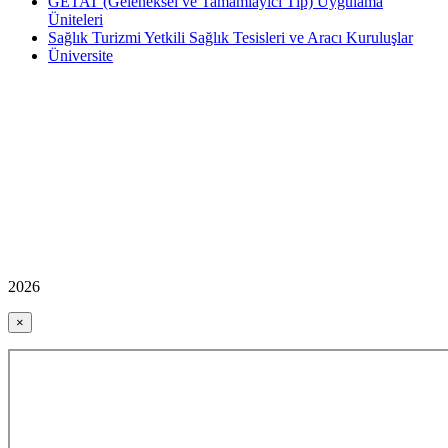
GETAT (Geleneksel ve Tamamlayıcı Tıp) Uygulama
Üniteleri
Sağlık Turizmi Yetkili Sağlık Tesisleri ve Aracı Kuruluşlar
Üniversite
2026
×