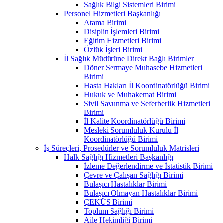
Sağlık Bilgi Sistemleri Birimi
Personel Hizmetleri Başkanlığı
Atama Birimi
Disiplin İşlemleri Birimi
Eğitim Hizmetleri Birimi
Özlük İşleri Birimi
İl Sağlık Müdürüne Direkt Bağlı Birimler
Döner Sermaye Muhasebe Hizmetleri
Birimi
Hasta Hakları İl Koordinatörlüğü Birimi
Hukuk ve Muhakemat Birimi
Sivil Savunma ve Seferberlik Hizmetleri
Birimi
İl Kalite Koordinatörlüğü Birimi
Mesleki Sorumluluk Kurulu İl
Koordinatörlüğü Birimi
İş Süreçleri, Prosedürler ve Sorumluluk Matrisleri
Halk Sağlığı Hizmetleri Başkanlığı
İzleme Değerlendirme ve İstatistik Birimi
Çevre ve Çalışan Sağlığı Birimi
Bulaşıcı Hastalıklar Birimi
Bulaşıcı Olmayan Hastalıklar Birimi
ÇEKÜS Birimi
Toplum Sağlığı Birimi
Aile Hekimliği Birimi