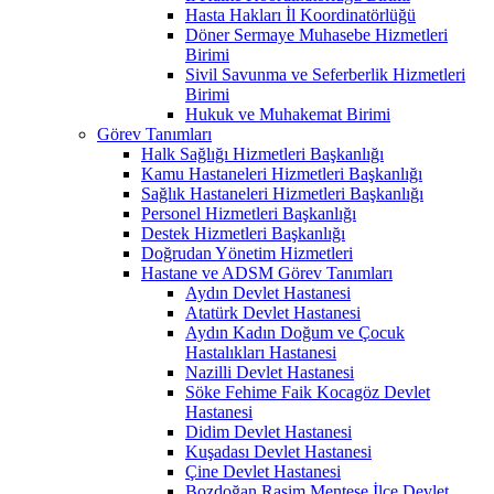
Hasta Hakları İl Koordinatörlüğü
Döner Sermaye Muhasebe Hizmetleri
Birimi
Sivil Savunma ve Seferberlik Hizmetleri
Birimi
Hukuk ve Muhakemat Birimi
Görev Tanımları
Halk Sağlığı Hizmetleri Başkanlığı
Kamu Hastaneleri Hizmetleri Başkanlığı
Sağlık Hastaneleri Hizmetleri Başkanlığı
Personel Hizmetleri Başkanlığı
Destek Hizmetleri Başkanlığı
Doğrudan Yönetim Hizmetleri
Hastane ve ADSM Görev Tanımları
Aydın Devlet Hastanesi
Atatürk Devlet Hastanesi
Aydın Kadın Doğum ve Çocuk
Hastalıkları Hastanesi
Nazilli Devlet Hastanesi
Söke Fehime Faik Kocagöz Devlet
Hastanesi
Didim Devlet Hastanesi
Kuşadası Devlet Hastanesi
Çine Devlet Hastanesi
Bozdoğan Rasim Menteşe İlçe Devlet