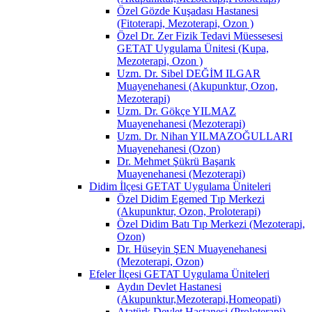
Özel Gözde Kuşadası Hastanesi
(Fitoterapi, Mezoterapi, Ozon )
Özel Dr. Zer Fizik Tedavi Müessesesi
GETAT Uygulama Ünitesi (Kupa,
Mezoterapi, Ozon )
Uzm. Dr. Sibel DEĞİM ILGAR
Muayenehanesi (Akupunktur, Ozon,
Mezoterapi)
Uzm. Dr. Gökçe YILMAZ
Muayenehanesi (Mezoterapi)
Uzm. Dr. Nihan YILMAZOĞULLARI
Muayenehanesi (Ozon)
Dr. Mehmet Şükrü Başarık
Muayenehanesi (Mezoterapi)
Didim İlçesi GETAT Uygulama Üniteleri
Özel Didim Egemed Tıp Merkezi
(Akupunktur, Ozon, Proloterapi)
Özel Didim Batı Tıp Merkezi (Mezoterapi,
Ozon)
Dr. Hüseyin ŞEN Muayenehanesi
(Mezoterapi, Ozon)
Efeler İlçesi GETAT Uygulama Üniteleri
Aydın Devlet Hastanesi
(Akupunktur,Mezoterapi,Homeopati)
Atatürk Devlet Hastanesi (Proloterapi)