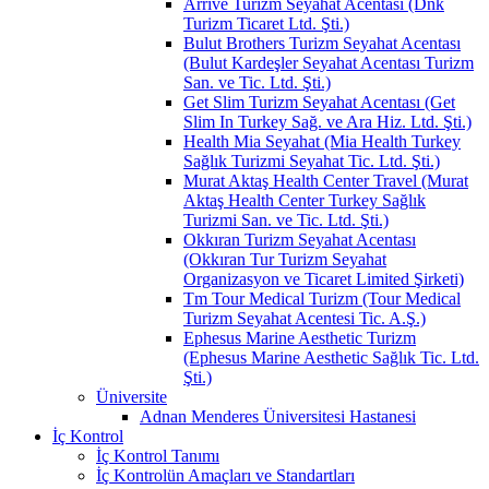
Arrive Turizm Seyahat Acentası (Dnk
Turizm Ticaret Ltd. Şti.)
Bulut Brothers Turizm Seyahat Acentası
(Bulut Kardeşler Seyahat Acentası Turizm
San. ve Tic. Ltd. Şti.)
Get Slim Turizm Seyahat Acentası (Get
Slim In Turkey Sağ. ve Ara Hiz. Ltd. Şti.)
Health Mia Seyahat (Mia Health Turkey
Sağlık Turizmi Seyahat Tic. Ltd. Şti.)
Murat Aktaş Health Center Travel (Murat
Aktaş Health Center Turkey Sağlık
Turizmi San. ve Tic. Ltd. Şti.)
Okkıran Turizm Seyahat Acentası
(Okkıran Tur Turizm Seyahat
Organizasyon ve Ticaret Limited Şirketi)
Tm Tour Medical Turizm (Tour Medical
Turizm Seyahat Acentesi Tic. A.Ş.)
Ephesus Marine Aesthetic Turizm
(Ephesus Marine Aesthetic Sağlık Tic. Ltd.
Şti.)
Üniversite
Adnan Menderes Üniversitesi Hastanesi
İç Kontrol
İç Kontrol Tanımı
İç Kontrolün Amaçları ve Standartları