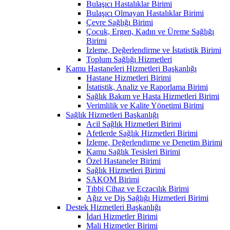
Bulaşıcı Hastalıklar Birimi
Bulaşıcı Olmayan Hastalıklar Birimi
Çevre Sağlığı Birimi
Çocuk, Ergen, Kadın ve Üreme Sağlığı
Birimi
İzleme, Değerlendirme ve İstatistik Birimi
Toplum Sağlığı Hizmetleri
Kamu Hastaneleri Hizmetleri Başkanlığı
Hastane Hizmetleri Birimi
İstatistik, Analiz ve Raporlama Birimi
Sağlık Bakım ve Hasta Hizmetleri Birimi
Verimlilik ve Kalite Yönetimi Birimi
Sağlık Hizmetleri Başkanlığı
Acil Sağlık Hizmetleri Birimi
Afetlerde Sağlık Hizmetleri Birimi
İzleme, Değerlendirme ve Denetim Birimi
Kamu Sağlık Tesisleri Birimi
Özel Hastaneler Birimi
Sağlık Hizmetleri Birimi
SAKOM Birimi
Tıbbi Cihaz ve Eczacılık Birimi
Ağız ve Diş Sağlığı Hizmetleri Birimi
Destek Hizmetleri Başkanlığı
İdari Hizmetler Birimi
Mali Hizmetler Birimi