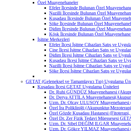
Özel Muayenehaneler
Efeler İlçesinde Bulunan Özel Muayenehane
Nazilli İlçesinde Bulunan Özel Muayenehan
Kuşadası İlçesinde Bulunan Özel Muayeneh
Söke İlçesinde Bulunan Özel Muayenehanel
Didim İlçesinde Bulunan Özel Muayenehane
Köşk İlçesinde Bulunan Özel Muayenehane
İşitme Merkezleri
Efeler İlçesi İşitme Cihazları Satış ve Uygu
Çine İlçesi İşitme Cihazları Satış ve Uygul
Didim İlçesi İşitme Cihazları Satış ve Uygu
Kuşadası İlçesi İşitme Cihazları Satış ve U
Nazilli İlçesi İşitme Cihazları Satış ve Uyg
Söke İlçesi İşitme Cihazları Satış ve Uygul
GETAT (Geleneksel ve Tamamlayıcı Tıp) Uygulama Ünit
Kuşadası İlçesi GETAT Uygulama Üniteleri
Dr. Ruhi GÜNDÜZ Muayenehanesi (Akupun
Dr. Derya ATTİLA Muayenehanesi(Akupunk
Uzm. Dr. Olcay ULUSOY Muayenehanesi (
Özel İra Polikliniği (Akupunktur,Mezoterapi
Özel Gözde Kuşadası Hastanesi (Fitoterapi,
Özel Dr. Zer Fizik Tedavi Müessesesi GET
Uzm. Dr. Sibel DEĞİM ILGAR Muayenehane
Uzm. Dr. Gökçe YILMAZ Muayenehanesi (