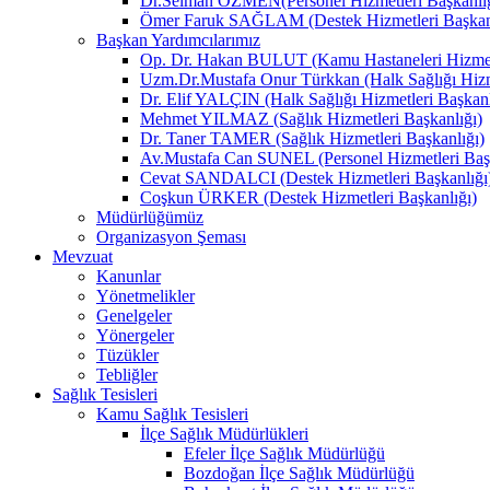
Dr.Selman ÖZMEN(Personel Hizmetleri Başkanlığ
Ömer Faruk SAĞLAM (Destek Hizmetleri Başkanl
Başkan Yardımcılarımız
Op. Dr. Hakan BULUT (Kamu Hastaneleri Hizmetl
Uzm.Dr.Mustafa Onur Türkkan (Halk Sağlığı Hizme
Dr. Elif YALÇIN (Halk Sağlığı Hizmetleri Başkanl
Mehmet YILMAZ (Sağlık Hizmetleri Başkanlığı)
Dr. Taner TAMER (Sağlık Hizmetleri Başkanlığı)
Av.Mustafa Can SUNEL (Personel Hizmetleri Başk
Cevat SANDALCI (Destek Hizmetleri Başkanlığı
Coşkun ÜRKER (Destek Hizmetleri Başkanlığı)
Müdürlüğümüz
Organizasyon Şeması
Mevzuat
Kanunlar
Yönetmelikler
Genelgeler
Yönergeler
Tüzükler
Tebliğler
Sağlık Tesisleri
Kamu Sağlık Tesisleri
İlçe Sağlık Müdürlükleri
Efeler İlçe Sağlık Müdürlüğü
Bozdoğan İlçe Sağlık Müdürlüğü