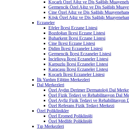
Koçarlı Özel Ağız ve Diş Sağlığı Muayeneh
Germencik Özel Ağız ve Diş Sağlığı Muaye
Çine Özel Ağız ve Diş Sağlığı Muayenehane
Köşk Özel Ağız ve Diş Sağlığı Muayenehan
Eczaneler
Efeler İlçesi Eczane Listesi
Bozdoğan İlçesi Eczane Listesi
Buharkent İlçesi Eczane Listesi
Çine İlçesi Eczane Listesi
Didim İlçesi Eczaneler Listesi
Germencik İlçesi Eczaneler Listesi
İncirliova İlçesi Eczaneler Listesi
Karpuzlu İlçesi Eczaneler Listesi
Karacasu İlçesi Eczaneler Listesi
Koçarlı İlçesi Eczaneler Listesi
İlk Yardım Eğitim Merkezleri
Dal Merkezleri
Özel Aydın Derimer Dermatoloji Dal Merke
Özel Fizik Tedavi ve Rehabilitasyon Dal Me
Özel Ayfiz Fizik Tedavi ve Rehabilitasyon 
Özel Referans Fizik Tedavi Merkezi
Özel Poliklinikler
Özel Eromed Polikliniği
Özel Medlife Polikliniği
Tıp Merkezleri