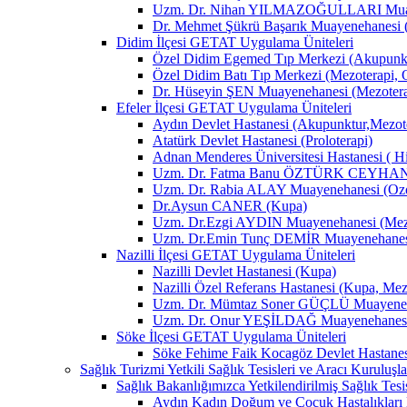
Uzm. Dr. Nihan YILMAZOĞULLARI Muay
Dr. Mehmet Şükrü Başarık Muayenehanesi 
Didim İlçesi GETAT Uygulama Üniteleri
Özel Didim Egemed Tıp Merkezi (Akupunktu
Özel Didim Batı Tıp Merkezi (Mezoterapi, 
Dr. Hüseyin ŞEN Muayenehanesi (Mezotera
Efeler İlçesi GETAT Uygulama Üniteleri
Aydın Devlet Hastanesi (Akupunktur,Mezot
Atatürk Devlet Hastanesi (Proloterapi)
Adnan Menderes Üniversitesi Hastanesi ( H
Uzm. Dr. Fatma Banu ÖZTÜRK CEYHAN M
Uzm. Dr. Rabia ALAY Muayenehanesi (Ozon
Dr.Aysun CANER (Kupa)
Uzm. Dr.Ezgi AYDIN Muayenehanesi (Mezo
Uzm. Dr.Emin Tunç DEMİR Muayenehanesi 
Nazilli İlçesi GETAT Uygulama Üniteleri
Nazilli Devlet Hastanesi (Kupa)
Nazilli Özel Referans Hastanesi (Kupa, Mez
Uzm. Dr. Mümtaz Soner GÜÇLÜ Muayenehan
Uzm. Dr. Onur YEŞİLDAĞ Muayenehanesi 
Söke İlçesi GETAT Uygulama Üniteleri
Söke Fehime Faik Kocagöz Devlet Hastanes
Sağlık Turizmi Yetkili Sağlık Tesisleri ve Aracı Kuruluşla
Sağlık Bakanlığımızca Yetkilendirilmiş Sağlık Tesis
Aydın Kadın Doğum ve Çocuk Hastalıkları 