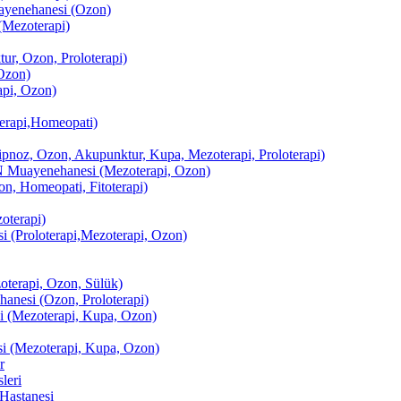
enehanesi (Ozon)
(Mezoterapi)
r, Ozon, Proloterapi)
Ozon)
pi, Ozon)
erapi,Homeopati)
ipnoz, Ozon, Akupunktur, Kupa, Mezoterapi, Proloterapi)
uayenehanesi (Mezoterapi, Ozon)
, Homeopati, Fitoterapi)
terapi)
(Proloterapi,Mezoterapi, Ozon)
oterapi, Ozon, Sülük)
esi (Ozon, Proloterapi)
(Mezoterapi, Kupa, Ozon)
i (Mezoterapi, Kupa, Ozon)
r
leri
Hastanesi