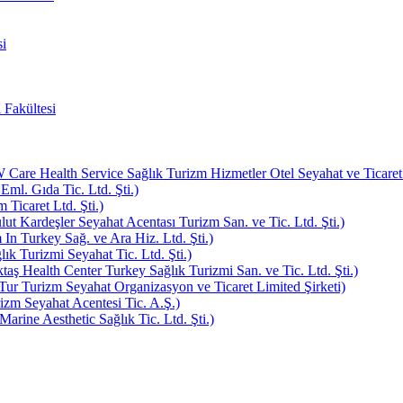
i
 Fakültesi
e Health Service Sağlık Turizm Hizmetler Otel Seyahat ve Ticaret L
Eml. Gıda Tic. Ltd. Şti.)
Ticaret Ltd. Şti.)
ut Kardeşler Seyahat Acentası Turizm San. ve Tic. Ltd. Şti.)
In Turkey Sağ. ve Ara Hiz. Ltd. Şti.)
k Turizmi Seyahat Tic. Ltd. Şti.)
aş Health Center Turkey Sağlık Turizmi San. ve Tic. Ltd. Şti.)
ur Turizm Seyahat Organizasyon ve Ticaret Limited Şirketi)
zm Seyahat Acentesi Tic. A.Ş.)
rine Aesthetic Sağlık Tic. Ltd. Şti.)