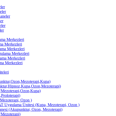
ler
eler
aneler
er
ler
ler
lama Merkezleri
ama Merkezleri
lama Merkezleri
ygulama Merkezleri
ulama Merkezleri
ama Merkezleri
eleri
ktur,Ozon,Mezoterapi,Kupa)
tur,Hipnoz,Kupa,Ozon,Mezoterapi)
Mezoterapi,Ozon,Kupa)
,Proloterapi)
 Mezoterapi, Ozon )
AT Uygulama Ünitesi (Kupa, Mezoterapi, Ozon )
si (Akupunktur, Ozon, Mezoterapi)
Mezoterapi)