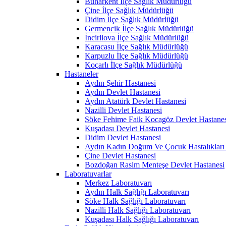
Buharkent İlçe Sağlık Müdürlüğü
Çine İlçe Sağlık Müdürlüğü
Didim İlçe Sağlık Müdürlüğü
Germencik İlçe Sağlık Müdürlüğü
İncirliova İlçe Sağlık Müdürlüğü
Karacasu İlçe Sağlık Müdürlüğü
Karpuzlu İlçe Sağlık Müdürlüğü
Koçarlı İlçe Sağlık Müdürlüğü
Hastaneler
Aydın Şehir Hastanesi
Aydın Devlet Hastanesi
Aydın Atatürk Devlet Hastanesi
Nazilli Devlet Hastanesi
Söke Fehime Faik Kocagöz Devlet Hastanes
Kuşadası Devlet Hastanesi
Didim Devlet Hastanesi
Aydın Kadın Doğum Ve Çocuk Hastalıkları 
Çine Devlet Hastanesi
Bozdoğan Rasim Menteşe Devlet Hastanesi
Laboratuvarlar
Merkez Laboratuvarı
Aydın Halk Sağlığı Laboratuvarı
Söke Halk Sağlığı Laboratuvarı
Nazilli Halk Sağlığı Laboratuvarı
Kuşadası Halk Sağlığı Laboratuvarı