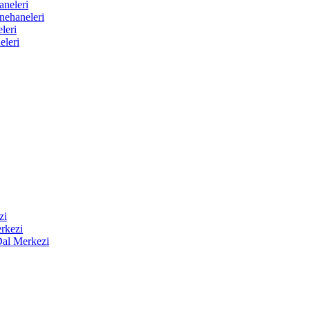
aneleri
nehaneleri
leri
eleri
zi
rkezi
Dal Merkezi