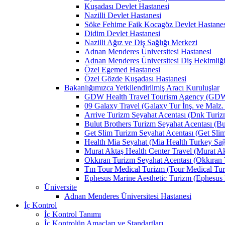
Kuşadası Devlet Hastanesi
Nazilli Devlet Hastanesi
Söke Fehime Faik Kocagöz Devlet Hastanes
Didim Devlet Hastanesi
Nazilli Ağız ve Diş Sağlığı Merkezi
Adnan Menderes Üniversitesi Hastanesi
Adnan Menderes Üniversitesi Diş Hekimliği
Özel Egemed Hastanesi
Özel Gözde Kuşadası Hastanesi
Bakanlığımızca Yetkilendirilmiş Aracı Kuruluşlar
GDW Health Travel Tourism Agency (GDW Car
09 Galaxy Travel (Galaxy Tur İnş. ve Malz. 
Arrive Turizm Seyahat Acentası (Dnk Turizm 
Bulut Brothers Turizm Seyahat Acentası (Bul
Get Slim Turizm Seyahat Acentası (Get Slim 
Health Mia Seyahat (Mia Health Turkey Sağlı
Murat Aktaş Health Center Travel (Murat Akt
Okkıran Turizm Seyahat Acentası (Okkıran T
Tm Tour Medical Turizm (Tour Medical Turi
Ephesus Marine Aesthetic Turizm (Ephesus Ma
Üniversite
Adnan Menderes Üniversitesi Hastanesi
İç Kontrol
İç Kontrol Tanımı
İç Kontrolün Amaçları ve Standartları