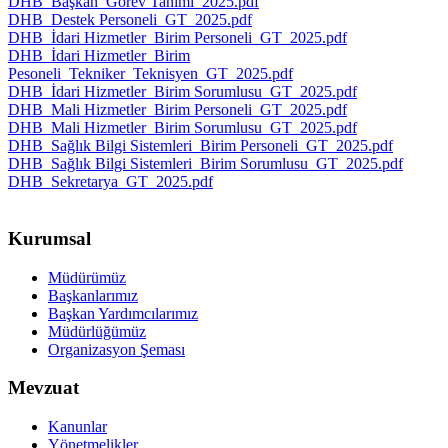
DHB_Başkan_Görev Tanımı_2025.pdf
DHB_Destek Personeli_GT_2025.pdf
DHB_İdari Hizmetler_Birim Personeli_GT_2025.pdf
DHB_İdari Hizmetler_Birim
Pesoneli_Tekniker_Teknisyen_GT_2025.pdf
DHB_İdari Hizmetler_Birim Sorumlusu_GT_2025.pdf
DHB_Mali Hizmetler_Birim Personeli_GT_2025.pdf
DHB_Mali Hizmetler_Birim Sorumlusu_GT_2025.pdf
DHB_Sağlık Bilgi Sistemleri_Birim Personeli_GT_2025.pdf
DHB_Sağlık Bilgi Sistemleri_Birim Sorumlusu_GT_2025.pdf
DHB_Sekretarya_GT_2025.pdf
Kurumsal
Müdürümüz
Başkanlarımız
Başkan Yardımcılarımız
Müdürlüğümüz
Organizasyon Şeması
Mevzuat
Kanunlar
Yönetmelikler