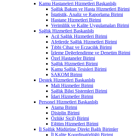
Kamu Hastaneleri Hizmetleri Başkanlığı
Sağlık Bakım ve Hasta Hizmetleri Birimi
İstatistik, Analiz ve Raporlama Birimi
Hastane Hizmetleri Birimi
Verimlilik ve Kalite Uygulamaları Birimi
Sağlık Hizmetleri Başkanlığı
Acil Sağlık Hizmetleri Birimi
Afetlerde Sağlık Hizmetleri Birimi
Tıbbi Cihaz ve Eczacılık Birimi
İzleme Değerlendirme ve Denetim Birimi
Özel Hastaneler Birimi
Sağlık Hizmetleri Birimi
Kamu Sağlık Tesisleri Birimi
SAKOM Birimi
Destek Hizmetleri Başkanlığı
Mali Hizmetler Birimi
Sağlık Bilgi Sistemleri Birimi
İdari Hizmetler Birimi
Personel Hizmetleri Başkanlığı
Atama Birimi
Disiplin Birimi
Özlük( Sicil) Birimi
Eğitim Hizmetleri Birimi
İl Sağlık Müdürüne Direkt Bağlı Birimler
İl Kalite Koordinatörlüğü Birimi