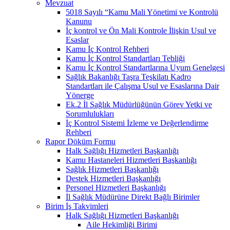
Mevzuat
5018 Sayılı “Kamu Mali Yönetimi ve Kontrolü
Kanunu
İç kontrol ve Ön Mali Kontrole İlişkin Usul ve
Esaslar
Kamu İç Kontrol Rehberi
Kamu İç Kontrol Standartları Tebliği
Kamu İç Kontrol Standartlarına Uyum Genelgesi
Sağlık Bakanlığı Taşra Teşkilatı Kadro
Standartları ile Çalışma Usul ve Esaslarına Dair
Yönerge
Ek.2 İl Sağlık Müdürlüğünün Görev Yetki ve
Sorumlulukları
İç Kontrol Sistemi İzleme ve Değerlendirme
Rehberi
Rapor Döküm Formu
Halk Sağlığı Hizmetleri Başkanlığı
Kamu Hastaneleri Hizmetleri Başkanlığı
Sağlık Hizmetleri Başkanlığı
Destek Hizmetleri Başkanlığı
Personel Hizmetleri Başkanlığı
İl Sağlık Müdürüne Direkt Bağlı Birimler
Birim İş Takvimleri
Halk Sağlığı Hizmetleri Başkanlığı
Aile Hekimliği Birimi