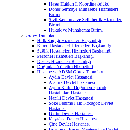
Hasta Hakları İl Koordinatörlüğü
Döner Sermaye Muhasebe Hizmetleri
Birimi
Sivil Savunma ve Seferberlik Hizmetleri
Birimi
Hukuk ve Muhakemat Birimi
Görev Tanımları
Halk Sağlığı Hizmetleri Başkanlığı
Kamu Hastaneleri Hizmetleri Başkanlığı
Sağlık Hastaneleri Hizmetleri Başkanlığı
Personel Hizmetleri Başkanlığı
Destek Hizmetleri Başkanlığı
Doğrudan Yönetim Hizmetleri
Hastane ve ADSM Görev Tanımları
Aydın Devlet Hastanesi
Atatürk Devlet Hastanesi
Aydın Kadın Doğum ve Çocuk
Hastalıkları Hastanesi
Nazilli Devlet Hastanesi
Söke Fehime Faik Kocagöz Devlet
Hastanesi
Didim Devlet Hastanesi
Kuşadası Devlet Hastanesi
Çine Devlet Hastanesi
Bozdoğan Rasim Menteşe İlçe Devlet