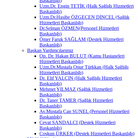
Başkanlığı)
Uzm.Dr. Engin TETİK (Halk Sağlığı Hizmetleri
Başkanlığı)
Uzm.Dr.Hasibe ÖZGEÇEN DİNCEL (Sağlık
Hizmetleri Başkanlığı)
Dr.Selman ÖZMEN(Personel Hizmetleri
Başkanlığı)
Ömer Faruk SAĞLAM (Destek Hizmetleri
Başkanlığı)
Başkan Yardımcılarımız
Op. Dr. Hakan BULUT (Kamu Hastaneleri
Hizmetleri Başkanlığı)
Uzm.Dr.Mustafa Onur Türkkan (Halk Sağlığı
Hizmetleri Başkanlığı)
Dr. Elif YALÇIN (Halk Sağlığı Hizmetleri
Başkanlığı)
Mehmet YILMAZ (Sağlık Hizmetleri
Başkanlığı)
Dr. Taner TAMER (Sağlık Hizmetleri
Başkanlığı)
Av.Mustafa Can SUNEL (Personel Hizmetleri
Başkanlığı)
Cevat SANDALCI (Destek Hizmetleri
Başkanlığı)
Coşkun ÜRKER (Destek Hizmetleri Başkanlığı)