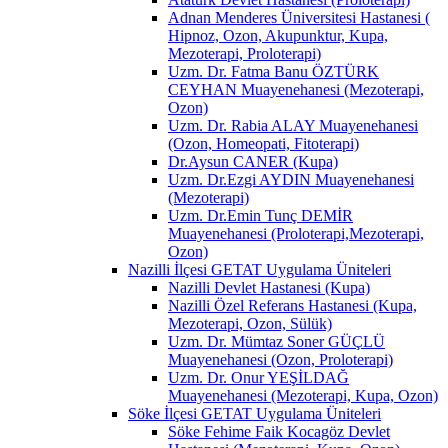
Adnan Menderes Üniversitesi Hastanesi (
Hipnoz, Ozon, Akupunktur, Kupa,
Mezoterapi, Proloterapi)
Uzm. Dr. Fatma Banu ÖZTÜRK
CEYHAN Muayenehanesi (Mezoterapi,
Ozon)
Uzm. Dr. Rabia ALAY Muayenehanesi
(Ozon, Homeopati, Fitoterapi)
Dr.Aysun CANER (Kupa)
Uzm. Dr.Ezgi AYDIN Muayenehanesi
(Mezoterapi)
Uzm. Dr.Emin Tunç DEMİR
Muayenehanesi (Proloterapi,Mezoterapi,
Ozon)
Nazilli İlçesi GETAT Uygulama Üniteleri
Nazilli Devlet Hastanesi (Kupa)
Nazilli Özel Referans Hastanesi (Kupa,
Mezoterapi, Ozon, Sülük)
Uzm. Dr. Mümtaz Soner GÜÇLÜ
Muayenehanesi (Ozon, Proloterapi)
Uzm. Dr. Onur YEŞİLDAĞ
Muayenehanesi (Mezoterapi, Kupa, Ozon)
Söke İlçesi GETAT Uygulama Üniteleri
Söke Fehime Faik Kocagöz Devlet