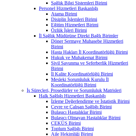
Sağlık Bilgi Sistemleri Birimi
Personel Hizmetleri Başkanlığı
Atama Birimi
Disiplin İşlemleri Birimi
Eğitim Hizmetleri Birimi
Özlük İşleri Birimi
İl Sağlık Müdürüne Direkt Bağlı Birimler
Döner Sermaye Muhasebe Hizmetleri
Birimi
Hasta Hakları İl Koordinatörlüğü Birimi
Hukuk ve Muhakemat Birimi
Sivil Savunma ve Seferberlik Hizmetleri
Birimi
İl Kalite Koordinatörlüğü Birimi
Mesleki Sorumluluk Kurulu İl
Koordinatörlüğü Birimi
İş Süreçleri, Prosedürler ve Sorumluluk Matrisleri
Halk Sağlığı Hizmetleri Başkanlığı
İzleme Değerlendirme ve İstatistik Birimi
Çevre ve Çalışan Sağlığı Birimi
Bulaşıcı Hastalıklar Birimi
Bulaşıcı Olmayan Hastalıklar Birimi
ÇEKÜS Birimi
Toplum Sağlığı Birimi
Aile Hekimliği Birimi