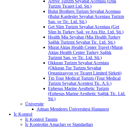
Arrive Turizm Seyahat Acentası (Dnk
Turizm Ticaret Ltd. Şti.)
Bulut Brothers Turizm Seyahat Acentası
(Bulut Kardeşler Seyahat Acentası Turizm
San. ve Tic. Ltd. Şti.)
Get Slim Turizm Seyahat Acentası (Get
Slim In Turkey Sağ. ve Ara Hiz. Ltd. Şti.)
Health Mia Seyahat (Mia Health Turkey
Sağlık Turizmi Seyahat Tic. Ltd. Şti.)
Murat Aktaş Health Center Travel (Murat
Aktaş Health Center Turkey Sağlık
Turizmi San. ve Tic. Ltd. Şti.)
Okkıran Turizm Seyahat Acentası
(Okkıran Tur Turizm Seyahat
Organizasyon ve Ticaret Limited Şirketi)
Tm Tour Medical Turizm (Tour Medical
Turizm Seyahat Acentesi Tic. A.Ş.)
Ephesus Marine Aesthetic Turizm
(Ephesus Marine Aesthetic Sağlık Tic. Ltd.
Şti.)
Üniversite
Adnan Menderes Üniversitesi Hastanesi
İç Kontrol
İç Kontrol Tanımı
İç Kontrolün Amaçları ve Standartları