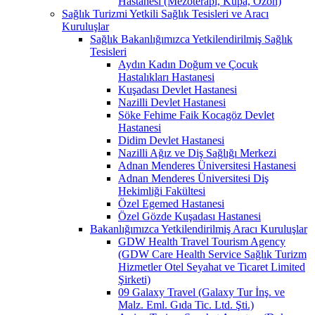
Hastanesi (Mezoterapi, Kupa, Ozon)
Sağlık Turizmi Yetkili Sağlık Tesisleri ve Aracı
Kuruluşlar
Sağlık Bakanlığımızca Yetkilendirilmiş Sağlık
Tesisleri
Aydın Kadın Doğum ve Çocuk
Hastalıkları Hastanesi
Kuşadası Devlet Hastanesi
Nazilli Devlet Hastanesi
Söke Fehime Faik Kocagöz Devlet
Hastanesi
Didim Devlet Hastanesi
Nazilli Ağız ve Diş Sağlığı Merkezi
Adnan Menderes Üniversitesi Hastanesi
Adnan Menderes Üniversitesi Diş
Hekimliği Fakültesi
Özel Egemed Hastanesi
Özel Gözde Kuşadası Hastanesi
Bakanlığımızca Yetkilendirilmiş Aracı Kuruluşlar
GDW Health Travel Tourism Agency
(GDW Care Health Service Sağlık Turizm
Hizmetler Otel Seyahat ve Ticaret Limited
Şirketi)
09 Galaxy Travel (Galaxy Tur İnş. ve
Malz. Eml. Gıda Tic. Ltd. Şti.)