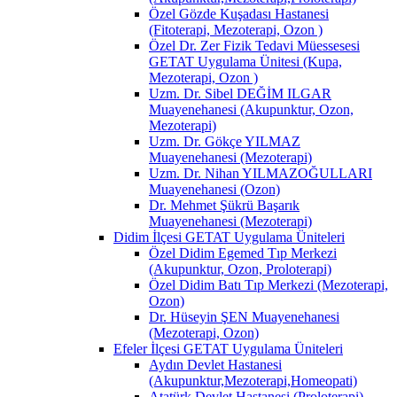
Özel Gözde Kuşadası Hastanesi
(Fitoterapi, Mezoterapi, Ozon )
Özel Dr. Zer Fizik Tedavi Müessesesi
GETAT Uygulama Ünitesi (Kupa,
Mezoterapi, Ozon )
Uzm. Dr. Sibel DEĞİM ILGAR
Muayenehanesi (Akupunktur, Ozon,
Mezoterapi)
Uzm. Dr. Gökçe YILMAZ
Muayenehanesi (Mezoterapi)
Uzm. Dr. Nihan YILMAZOĞULLARI
Muayenehanesi (Ozon)
Dr. Mehmet Şükrü Başarık
Muayenehanesi (Mezoterapi)
Didim İlçesi GETAT Uygulama Üniteleri
Özel Didim Egemed Tıp Merkezi
(Akupunktur, Ozon, Proloterapi)
Özel Didim Batı Tıp Merkezi (Mezoterapi,
Ozon)
Dr. Hüseyin ŞEN Muayenehanesi
(Mezoterapi, Ozon)
Efeler İlçesi GETAT Uygulama Üniteleri
Aydın Devlet Hastanesi
(Akupunktur,Mezoterapi,Homeopati)
Atatürk Devlet Hastanesi (Proloterapi)