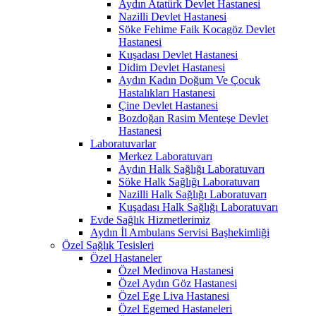
Aydın Atatürk Devlet Hastanesi
Nazilli Devlet Hastanesi
Söke Fehime Faik Kocagöz Devlet
Hastanesi
Kuşadası Devlet Hastanesi
Didim Devlet Hastanesi
Aydın Kadın Doğum Ve Çocuk
Hastalıkları Hastanesi
Çine Devlet Hastanesi
Bozdoğan Rasim Menteşe Devlet
Hastanesi
Laboratuvarlar
Merkez Laboratuvarı
Aydın Halk Sağlığı Laboratuvarı
Söke Halk Sağlığı Laboratuvarı
Nazilli Halk Sağlığı Laboratuvarı
Kuşadası Halk Sağlığı Laboratuvarı
Evde Sağlık Hizmetlerimiz
Aydın İl Ambulans Servisi Başhekimliği
Özel Sağlık Tesisleri
Özel Hastaneler
Özel Medinova Hastanesi
Özel Aydın Göz Hastanesi
Özel Ege Liva Hastanesi
Özel Egemed Hastaneleri