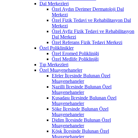
Dal Merkezleri
Özel Aydın Derimer Dermatoloji Dal
Merkezi
Özel Fizik Tedavi ve Rehabilitasyon Dal
Merkezi
Özel Ayfiz Fizik Tedavi ve Rehabilitasyon
Dal Merkezi
Özel Referans Fizik Tedavi Merkezi
Özel Poliklinikler
Özel Eromed Polikliniği
Özel Medlife Polikliniği
Tıp Merkezleri
Özel Muayenehaneler
Efeler İlçesinde Bulunan Özel
Muayenehaneler
Nazilli İlçesinde Bulunan Özel
Muayenehaneler
Kuşadası İlçesinde Bulunan Özel
Muayenehaneler
Söke İlçesinde Bulunan Özel
Muayenehaneler
Didim İlçesinde Bulunan Özel
Muayenehaneler
Köşk İlçesinde Bulunan Özel
Muayenehaneler