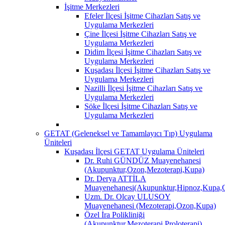
İşitme Merkezleri
Efeler İlçesi İşitme Cihazları Satış ve
Uygulama Merkezleri
Çine İlçesi İşitme Cihazları Satış ve
Uygulama Merkezleri
Didim İlçesi İşitme Cihazları Satış ve
Uygulama Merkezleri
Kuşadası İlçesi İşitme Cihazları Satış ve
Uygulama Merkezleri
Nazilli İlçesi İşitme Cihazları Satış ve
Uygulama Merkezleri
Söke İlçesi İşitme Cihazları Satış ve
Uygulama Merkezleri
GETAT (Geleneksel ve Tamamlayıcı Tıp) Uygulama
Üniteleri
Kuşadası İlçesi GETAT Uygulama Üniteleri
Dr. Ruhi GÜNDÜZ Muayenehanesi
(Akupunktur,Ozon,Mezoterapi,Kupa)
Dr. Derya ATTİLA
Muayenehanesi(Akupunktur,Hipnoz,Kupa,O
Uzm. Dr. Olcay ULUSOY
Muayenehanesi (Mezoterapi,Ozon,Kupa)
Özel İra Polikliniği
(Akupunktur,Mezoterapi,Proloterapi)