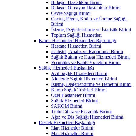
Bulaşıcı Hastalıklar Birimi
Bulaşıcı Olmayan Hastalıklar Birimi
Çevre Sağlığı Birimi
Çocuk, Ergen, Kadın ve Üreme Sağlığı
Birimi
İzleme, Değerlendirme ve İstatistik Birimi
Toplum Sağlığı Hizmetleri
Kamu Hastaneleri Hizmetleri Başkanlığı
Hastane Hizmetleri Birimi
İstatistik, Analiz ve Raporlama Birimi
Sağlık Bakım ve Hasta Hizmetleri Birimi
Verimlilik ve Kalite Yönetimi Birimi
Sağlık Hizmetleri Başkanlığı
Acil Sağlık Hizmetleri Birimi
Afetlerde Sağlık Hizmetleri Birimi
İzleme, Değerlendirme ve Denetim Birimi
Kamu Sağlık Tesisleri Birimi
Özel Hastaneler Birimi
Sağlık Hizmetleri Birimi
SAKOM Birimi
Tıbbi Cihaz ve Eczacılık Birimi
Ağız ve Diş Sağlığı Hizmetleri Birimi
Destek Hizmetleri Başkanlığı
İdari Hizmetler Birimi
Mali Hizmetler Birimi