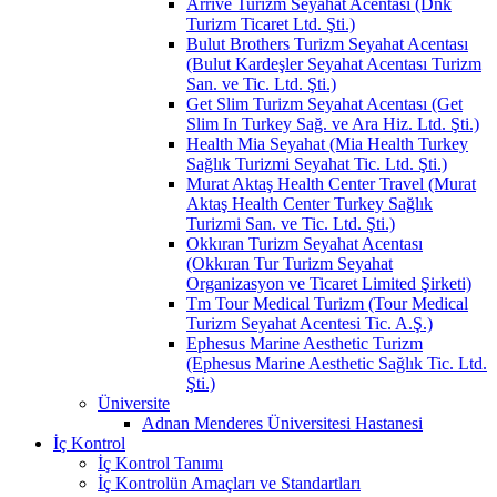
Arrive Turizm Seyahat Acentası (Dnk
Turizm Ticaret Ltd. Şti.)
Bulut Brothers Turizm Seyahat Acentası
(Bulut Kardeşler Seyahat Acentası Turizm
San. ve Tic. Ltd. Şti.)
Get Slim Turizm Seyahat Acentası (Get
Slim In Turkey Sağ. ve Ara Hiz. Ltd. Şti.)
Health Mia Seyahat (Mia Health Turkey
Sağlık Turizmi Seyahat Tic. Ltd. Şti.)
Murat Aktaş Health Center Travel (Murat
Aktaş Health Center Turkey Sağlık
Turizmi San. ve Tic. Ltd. Şti.)
Okkıran Turizm Seyahat Acentası
(Okkıran Tur Turizm Seyahat
Organizasyon ve Ticaret Limited Şirketi)
Tm Tour Medical Turizm (Tour Medical
Turizm Seyahat Acentesi Tic. A.Ş.)
Ephesus Marine Aesthetic Turizm
(Ephesus Marine Aesthetic Sağlık Tic. Ltd.
Şti.)
Üniversite
Adnan Menderes Üniversitesi Hastanesi
İç Kontrol
İç Kontrol Tanımı
İç Kontrolün Amaçları ve Standartları