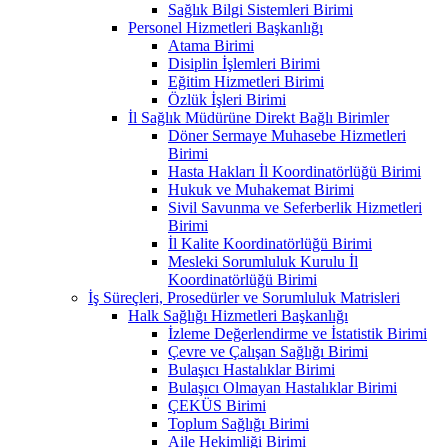
Sağlık Bilgi Sistemleri Birimi
Personel Hizmetleri Başkanlığı
Atama Birimi
Disiplin İşlemleri Birimi
Eğitim Hizmetleri Birimi
Özlük İşleri Birimi
İl Sağlık Müdürüne Direkt Bağlı Birimler
Döner Sermaye Muhasebe Hizmetleri
Birimi
Hasta Hakları İl Koordinatörlüğü Birimi
Hukuk ve Muhakemat Birimi
Sivil Savunma ve Seferberlik Hizmetleri
Birimi
İl Kalite Koordinatörlüğü Birimi
Mesleki Sorumluluk Kurulu İl
Koordinatörlüğü Birimi
İş Süreçleri, Prosedürler ve Sorumluluk Matrisleri
Halk Sağlığı Hizmetleri Başkanlığı
İzleme Değerlendirme ve İstatistik Birimi
Çevre ve Çalışan Sağlığı Birimi
Bulaşıcı Hastalıklar Birimi
Bulaşıcı Olmayan Hastalıklar Birimi
ÇEKÜS Birimi
Toplum Sağlığı Birimi
Aile Hekimliği Birimi