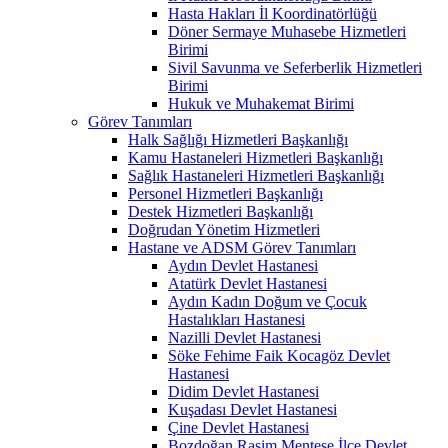
Hasta Hakları İl Koordinatörlüğü
Döner Sermaye Muhasebe Hizmetleri
Birimi
Sivil Savunma ve Seferberlik Hizmetleri
Birimi
Hukuk ve Muhakemat Birimi
Görev Tanımları
Halk Sağlığı Hizmetleri Başkanlığı
Kamu Hastaneleri Hizmetleri Başkanlığı
Sağlık Hastaneleri Hizmetleri Başkanlığı
Personel Hizmetleri Başkanlığı
Destek Hizmetleri Başkanlığı
Doğrudan Yönetim Hizmetleri
Hastane ve ADSM Görev Tanımları
Aydın Devlet Hastanesi
Atatürk Devlet Hastanesi
Aydın Kadın Doğum ve Çocuk
Hastalıkları Hastanesi
Nazilli Devlet Hastanesi
Söke Fehime Faik Kocagöz Devlet
Hastanesi
Didim Devlet Hastanesi
Kuşadası Devlet Hastanesi
Çine Devlet Hastanesi
Bozdoğan Rasim Menteşe İlçe Devlet