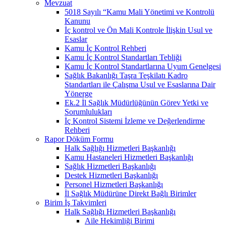
Mevzuat
5018 Sayılı “Kamu Mali Yönetimi ve Kontrolü
Kanunu
İç kontrol ve Ön Mali Kontrole İlişkin Usul ve
Esaslar
Kamu İç Kontrol Rehberi
Kamu İç Kontrol Standartları Tebliği
Kamu İç Kontrol Standartlarına Uyum Genelgesi
Sağlık Bakanlığı Taşra Teşkilatı Kadro
Standartları ile Çalışma Usul ve Esaslarına Dair
Yönerge
Ek.2 İl Sağlık Müdürlüğünün Görev Yetki ve
Sorumlulukları
İç Kontrol Sistemi İzleme ve Değerlendirme
Rehberi
Rapor Döküm Formu
Halk Sağlığı Hizmetleri Başkanlığı
Kamu Hastaneleri Hizmetleri Başkanlığı
Sağlık Hizmetleri Başkanlığı
Destek Hizmetleri Başkanlığı
Personel Hizmetleri Başkanlığı
İl Sağlık Müdürüne Direkt Bağlı Birimler
Birim İş Takvimleri
Halk Sağlığı Hizmetleri Başkanlığı
Aile Hekimliği Birimi