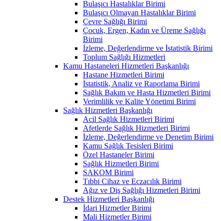
Bulaşıcı Hastalıklar Birimi
Bulaşıcı Olmayan Hastalıklar Birimi
Çevre Sağlığı Birimi
Çocuk, Ergen, Kadın ve Üreme Sağlığı
Birimi
İzleme, Değerlendirme ve İstatistik Birimi
Toplum Sağlığı Hizmetleri
Kamu Hastaneleri Hizmetleri Başkanlığı
Hastane Hizmetleri Birimi
İstatistik, Analiz ve Raporlama Birimi
Sağlık Bakım ve Hasta Hizmetleri Birimi
Verimlilik ve Kalite Yönetimi Birimi
Sağlık Hizmetleri Başkanlığı
Acil Sağlık Hizmetleri Birimi
Afetlerde Sağlık Hizmetleri Birimi
İzleme, Değerlendirme ve Denetim Birimi
Kamu Sağlık Tesisleri Birimi
Özel Hastaneler Birimi
Sağlık Hizmetleri Birimi
SAKOM Birimi
Tıbbi Cihaz ve Eczacılık Birimi
Ağız ve Diş Sağlığı Hizmetleri Birimi
Destek Hizmetleri Başkanlığı
İdari Hizmetler Birimi
Mali Hizmetler Birimi