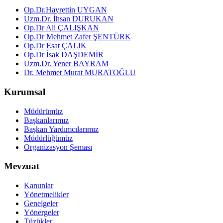
Op.Dr.Hayrettin UYGAN
Uzm.Dr. İhsan DURUKAN
Op.Dr Ali ÇALIŞKAN
Op.Dr Mehmet Zafer ŞENTÜRK
Op.Dr Esat ÇALIK
Op.Dr İsak DAŞDEMİR
Uzm.Dr. Yener BAYRAM
Dr. Mehmet Murat MURATOĞLU
Kurumsal
Müdürümüz
Başkanlarımız
Başkan Yardımcılarımız
Müdürlüğümüz
Organizasyon Şeması
Mevzuat
Kanunlar
Yönetmelikler
Genelgeler
Yönergeler
Tüzükler