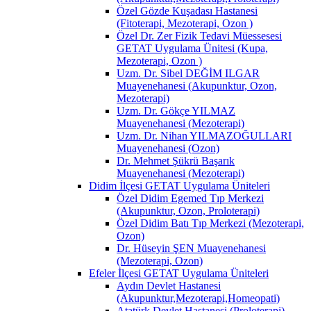
Özel Gözde Kuşadası Hastanesi
(Fitoterapi, Mezoterapi, Ozon )
Özel Dr. Zer Fizik Tedavi Müessesesi
GETAT Uygulama Ünitesi (Kupa,
Mezoterapi, Ozon )
Uzm. Dr. Sibel DEĞİM ILGAR
Muayenehanesi (Akupunktur, Ozon,
Mezoterapi)
Uzm. Dr. Gökçe YILMAZ
Muayenehanesi (Mezoterapi)
Uzm. Dr. Nihan YILMAZOĞULLARI
Muayenehanesi (Ozon)
Dr. Mehmet Şükrü Başarık
Muayenehanesi (Mezoterapi)
Didim İlçesi GETAT Uygulama Üniteleri
Özel Didim Egemed Tıp Merkezi
(Akupunktur, Ozon, Proloterapi)
Özel Didim Batı Tıp Merkezi (Mezoterapi,
Ozon)
Dr. Hüseyin ŞEN Muayenehanesi
(Mezoterapi, Ozon)
Efeler İlçesi GETAT Uygulama Üniteleri
Aydın Devlet Hastanesi
(Akupunktur,Mezoterapi,Homeopati)
Atatürk Devlet Hastanesi (Proloterapi)