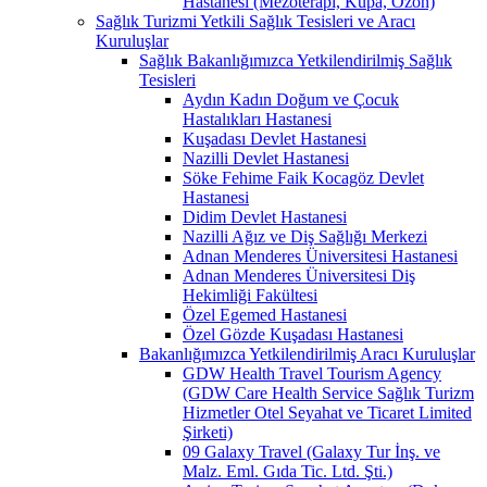
Hastanesi (Mezoterapi, Kupa, Ozon)
Sağlık Turizmi Yetkili Sağlık Tesisleri ve Aracı
Kuruluşlar
Sağlık Bakanlığımızca Yetkilendirilmiş Sağlık
Tesisleri
Aydın Kadın Doğum ve Çocuk
Hastalıkları Hastanesi
Kuşadası Devlet Hastanesi
Nazilli Devlet Hastanesi
Söke Fehime Faik Kocagöz Devlet
Hastanesi
Didim Devlet Hastanesi
Nazilli Ağız ve Diş Sağlığı Merkezi
Adnan Menderes Üniversitesi Hastanesi
Adnan Menderes Üniversitesi Diş
Hekimliği Fakültesi
Özel Egemed Hastanesi
Özel Gözde Kuşadası Hastanesi
Bakanlığımızca Yetkilendirilmiş Aracı Kuruluşlar
GDW Health Travel Tourism Agency
(GDW Care Health Service Sağlık Turizm
Hizmetler Otel Seyahat ve Ticaret Limited
Şirketi)
09 Galaxy Travel (Galaxy Tur İnş. ve
Malz. Eml. Gıda Tic. Ltd. Şti.)