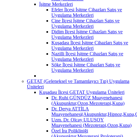
İşitme Merkezleri
Efeler İlçesi İşitme Cihazları Satış ve
Uygulama Merkezleri
Çine İlçesi İşitme Cihazları Satış ve
Uygulama Merkezleri
Didim İlçesi İşitme Cihazları Satış ve
Uygulama Merkezleri
Kuşadası İlçesi İşitme Cihazları Satış ve
Uygulama Merkezleri
Nazilli İlçesi İşitme Cihazları Satış ve
Uygulama Merkezleri
Söke İlçesi İşitme Cihazları Satış ve
Uygulama Merkezleri
GETAT (Geleneksel ve Tamamlayıcı Tıp) Uygulama
Üniteleri
Kuşadası İlçesi GETAT Uygulama Üniteleri
Dr. Ruhi GÜNDÜZ Muayenehanesi
(Akupunktur,Ozon,Mezoterapi,Kupa)
Dr. Derya ATTİLA
Muayenehanesi(Akupunktur,Hipnoz,Kupa,O
Uzm. Dr. Olcay ULUSOY
Muayenehanesi (Mezoterapi,Ozon,Kupa)
Özel İra Polikliniği
(Akupunktur,Mezoterapi,Proloterapi)