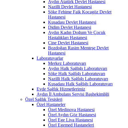
Aydın Atatürk Devlet Hastanesi
Nazilli Devlet Hastanesi
Söke Fehime Faik Kocagöz Devlet
Hastanesi
Kuşadası Devlet Hastanesi
Didim Devlet Hastanesi
Aydın Kadın Doğum Ve Çocuk
Hastalıkları Hastanesi
Çine Devlet Hastanesi
Bozdoğan Rasim Menteşe Devlet
Hastanesi
Laboratuvarlar
Merkez Laboratuvarı
Aydın Halk Sağlığı Laboratuvarı
Söke Halk Sağlığı Laboratuvarı
Nazilli Halk Sağlığı Laboratuvarı
Kuşadası Halk Sağlığı Laboratuvarı
Evde Sağlık Hizmetlerimiz
Aydın İl Ambulans Servisi Başhekimliği
Özel Sağlık Tesisleri
Özel Hastaneler
Özel Medinova Hastanesi
Özel Aydın Göz Hastanesi
Özel Ege Liva Hastanesi
Özel Egemed Hastaneleri