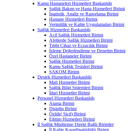
Kamu Hastaneleri Hizmetleri Başkanlığı
Sağlık Bakım ve Hasta Hizmetleri Birimi
İstatistik, Analiz ve Raporlama Birimi
Hastane Hizmetleri Birimi
Verimlilik ve Kalite Uygulamaları Birimi
Sağlık Hizmetleri Başkanlığı
Acil Sağlık Hizmetleri Birimi
Afetlerde Sağlık Hizmetleri Birimi
Tıbbi Cihaz ve Eczacılık Birimi
İzleme Değerlendirme ve Denetim Birimi
Özel Hastaneler Birimi
Sağlık Hizmetleri Birimi
Kamu Sağlık Tesisleri Birimi
SAKOM Birimi
Destek Hizmetleri Başkanlığı
Mali Hizmetler Birimi
Sağlık Bilgi Sistemleri Birimi
İdari Hizmetler Birimi
Personel Hizmetleri Başkanlığı
Atama Birimi
Disiplin Birimi
Özlük( Sicil) Birimi
Eğitim Hizmetleri Birimi
İl Sağlık Müdürüne Direkt Bağlı Birimler
İl Kalite Koordinatörlüğü Birimi