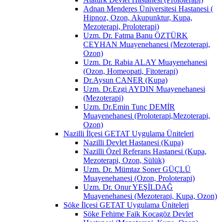
Adnan Menderes Üniversitesi Hastanesi (
Hipnoz, Ozon, Akupunktur, Kupa,
Mezoterapi, Proloterapi)
Uzm. Dr. Fatma Banu ÖZTÜRK
CEYHAN Muayenehanesi (Mezoterapi,
Ozon)
Uzm. Dr. Rabia ALAY Muayenehanesi
(Ozon, Homeopati, Fitoterapi)
Dr.Aysun CANER (Kupa)
Uzm. Dr.Ezgi AYDIN Muayenehanesi
(Mezoterapi)
Uzm. Dr.Emin Tunç DEMİR
Muayenehanesi (Proloterapi,Mezoterapi,
Ozon)
Nazilli İlçesi GETAT Uygulama Üniteleri
Nazilli Devlet Hastanesi (Kupa)
Nazilli Özel Referans Hastanesi (Kupa,
Mezoterapi, Ozon, Sülük)
Uzm. Dr. Mümtaz Soner GÜÇLÜ
Muayenehanesi (Ozon, Proloterapi)
Uzm. Dr. Onur YEŞİLDAĞ
Muayenehanesi (Mezoterapi, Kupa, Ozon)
Söke İlçesi GETAT Uygulama Üniteleri
Söke Fehime Faik Kocagöz Devlet