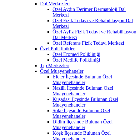
Dal Merkezleri
Özel Aydın Derimer Dermatoloji Dal
Merkezi
Özel Fizik Tedavi ve Rehabilitasyon Dal
Merkezi
Özel Ayfiz Fizik Tedavi ve Rehabilitasyon
Dal Merkezi
Özel Referans Fizik Tedavi Merkezi
Özel Poliklinikler
Özel Eromed Polikliniği
Özel Medlife Polikliniği
Tıp Merkezleri
Özel Muayenehaneler
Efeler İlçesinde Bulunan Özel
Muayenehaneler
Nazilli İlçesinde Bulunan Özel
Muayenehaneler
Kuşadası İlçesinde Bulunan Özel
Muayenehaneler
Söke İlçesinde Bulunan Özel
Muayenehaneler
Didim İlçesinde Bulunan Özel
Muayenehaneler
Köşk İlçesinde Bulunan Özel
Muayenehaneler