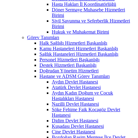
Hasta Hakları İl Koordinatörlüğü
Döner Sermaye Muhasebe Hizmetleri
Birimi
Sivil Savunma ve Seferberlik Hizmetleri
Birimi
Hukuk ve Muhakemat Birimi
Görev Tanımları
Halk Sağlığı Hizmetleri Başkanlığı
Kamu Hastaneleri Hizmetleri Başkanlığı
Sağlık Hastaneleri Hizmetleri Başkanlığı
Personel Hizmetleri Başkanlığı
Destek Hizmetleri Başkanlığı
Doğrudan Yönetim Hizmetleri
Hastane ve ADSM Görev Tanımları
Aydın Devlet Hastanesi
Atatürk Devlet Hastanesi
Aydın Kadın Doğum ve Çocuk
Hastalıkları Hastanesi
Nazilli Devlet Hastanesi
Söke Fehime Faik Kocagöz Devlet
Hastanesi
Didim Devlet Hastanesi
Kuşadası Devlet Hastanesi
Çine Devlet Hastanesi
Bozdoğan Rasim Menteşe İlçe Devlet