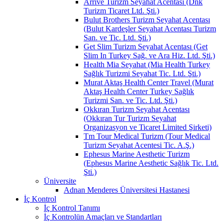
Arrive Turizm Seyahat Acentası (Dnk
Turizm Ticaret Ltd. Şti.)
Bulut Brothers Turizm Seyahat Acentası
(Bulut Kardeşler Seyahat Acentası Turizm
San. ve Tic. Ltd. Şti.)
Get Slim Turizm Seyahat Acentası (Get
Slim In Turkey Sağ. ve Ara Hiz. Ltd. Şti.)
Health Mia Seyahat (Mia Health Turkey
Sağlık Turizmi Seyahat Tic. Ltd. Şti.)
Murat Aktaş Health Center Travel (Murat
Aktaş Health Center Turkey Sağlık
Turizmi San. ve Tic. Ltd. Şti.)
Okkıran Turizm Seyahat Acentası
(Okkıran Tur Turizm Seyahat
Organizasyon ve Ticaret Limited Şirketi)
Tm Tour Medical Turizm (Tour Medical
Turizm Seyahat Acentesi Tic. A.Ş.)
Ephesus Marine Aesthetic Turizm
(Ephesus Marine Aesthetic Sağlık Tic. Ltd.
Şti.)
Üniversite
Adnan Menderes Üniversitesi Hastanesi
İç Kontrol
İç Kontrol Tanımı
İç Kontrolün Amaçları ve Standartları