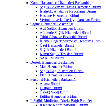
Kamu Hastaneleri Hizmetleri Başkanlığı
Sağlık Bakım ve Hasta Hizmetleri Birimi
İstatistik, Analiz ve Raporlama Birimi
Hastane Hizmetleri Birimi
Verimlilik ve Kalite Uygulamaları Birimi
Sağlık Hizmetleri Başkanlığı
Acil Sağlık Hizmetleri Birimi
Afetlerde Sağlık Hizmetleri Birimi
Tıbbi Cihaz ve Eczacılık Birimi
İzleme Değerlendirme ve Denetim Birimi
Özel Hastaneler Birimi
Sağlık Hizmetleri Birimi
Kamu Sağlık Tesisleri Birimi
SAKOM Birimi
Destek Hizmetleri Başkanlığı
Mali Hizmetler Birimi
Sağlık Bilgi Sistemleri Birimi
İdari Hizmetler Birimi
Personel Hizmetleri Başkanlığı
Atama Birimi
Disiplin Birimi
Özlük( Sicil) Birimi
Eğitim Hizmetleri Birimi
İl Sağlık Müdürüne Direkt Bağlı Birimler
İl Kalite Koordinatörlüğü Birimi