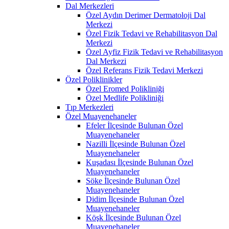
Dal Merkezleri
Özel Aydın Derimer Dermatoloji Dal
Merkezi
Özel Fizik Tedavi ve Rehabilitasyon Dal
Merkezi
Özel Ayfiz Fizik Tedavi ve Rehabilitasyon
Dal Merkezi
Özel Referans Fizik Tedavi Merkezi
Özel Poliklinikler
Özel Eromed Polikliniği
Özel Medlife Polikliniği
Tıp Merkezleri
Özel Muayenehaneler
Efeler İlçesinde Bulunan Özel
Muayenehaneler
Nazilli İlçesinde Bulunan Özel
Muayenehaneler
Kuşadası İlçesinde Bulunan Özel
Muayenehaneler
Söke İlçesinde Bulunan Özel
Muayenehaneler
Didim İlçesinde Bulunan Özel
Muayenehaneler
Köşk İlçesinde Bulunan Özel
Muayenehaneler