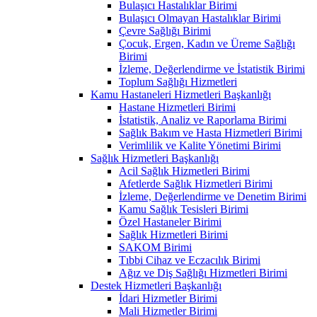
Bulaşıcı Hastalıklar Birimi
Bulaşıcı Olmayan Hastalıklar Birimi
Çevre Sağlığı Birimi
Çocuk, Ergen, Kadın ve Üreme Sağlığı
Birimi
İzleme, Değerlendirme ve İstatistik Birimi
Toplum Sağlığı Hizmetleri
Kamu Hastaneleri Hizmetleri Başkanlığı
Hastane Hizmetleri Birimi
İstatistik, Analiz ve Raporlama Birimi
Sağlık Bakım ve Hasta Hizmetleri Birimi
Verimlilik ve Kalite Yönetimi Birimi
Sağlık Hizmetleri Başkanlığı
Acil Sağlık Hizmetleri Birimi
Afetlerde Sağlık Hizmetleri Birimi
İzleme, Değerlendirme ve Denetim Birimi
Kamu Sağlık Tesisleri Birimi
Özel Hastaneler Birimi
Sağlık Hizmetleri Birimi
SAKOM Birimi
Tıbbi Cihaz ve Eczacılık Birimi
Ağız ve Diş Sağlığı Hizmetleri Birimi
Destek Hizmetleri Başkanlığı
İdari Hizmetler Birimi
Mali Hizmetler Birimi