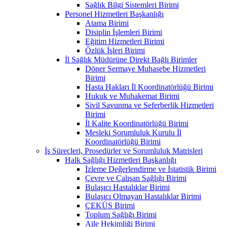
Sağlık Bilgi Sistemleri Birimi
Personel Hizmetleri Başkanlığı
Atama Birimi
Disiplin İşlemleri Birimi
Eğitim Hizmetleri Birimi
Özlük İşleri Birimi
İl Sağlık Müdürüne Direkt Bağlı Birimler
Döner Sermaye Muhasebe Hizmetleri
Birimi
Hasta Hakları İl Koordinatörlüğü Birimi
Hukuk ve Muhakemat Birimi
Sivil Savunma ve Seferberlik Hizmetleri
Birimi
İl Kalite Koordinatörlüğü Birimi
Mesleki Sorumluluk Kurulu İl
Koordinatörlüğü Birimi
İş Süreçleri, Prosedürler ve Sorumluluk Matrisleri
Halk Sağlığı Hizmetleri Başkanlığı
İzleme Değerlendirme ve İstatistik Birimi
Çevre ve Çalışan Sağlığı Birimi
Bulaşıcı Hastalıklar Birimi
Bulaşıcı Olmayan Hastalıklar Birimi
ÇEKÜS Birimi
Toplum Sağlığı Birimi
Aile Hekimliği Birimi