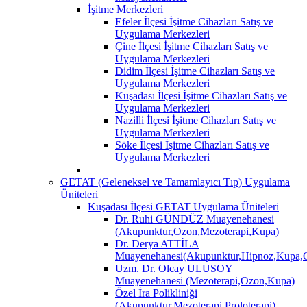
İşitme Merkezleri
Efeler İlçesi İşitme Cihazları Satış ve
Uygulama Merkezleri
Çine İlçesi İşitme Cihazları Satış ve
Uygulama Merkezleri
Didim İlçesi İşitme Cihazları Satış ve
Uygulama Merkezleri
Kuşadası İlçesi İşitme Cihazları Satış ve
Uygulama Merkezleri
Nazilli İlçesi İşitme Cihazları Satış ve
Uygulama Merkezleri
Söke İlçesi İşitme Cihazları Satış ve
Uygulama Merkezleri
GETAT (Geleneksel ve Tamamlayıcı Tıp) Uygulama
Üniteleri
Kuşadası İlçesi GETAT Uygulama Üniteleri
Dr. Ruhi GÜNDÜZ Muayenehanesi
(Akupunktur,Ozon,Mezoterapi,Kupa)
Dr. Derya ATTİLA
Muayenehanesi(Akupunktur,Hipnoz,Kupa,O
Uzm. Dr. Olcay ULUSOY
Muayenehanesi (Mezoterapi,Ozon,Kupa)
Özel İra Polikliniği
(Akupunktur,Mezoterapi,Proloterapi)