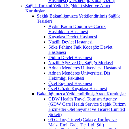
Hastanesi (Mezoterapi, Kupa, Ozon)
Sağlık Turizmi Yetkili Sağlık Tesisleri ve Aracı
Kuruluşlar
Sağlık Bakanlığımızca Yetkilendirilmiş Sağlık
Tesisleri
Aydın Kadın Doğum ve Çocuk
Hastalıkları Hastanesi
Kuşadası Devlet Hastanesi
Nazilli Devlet Hastanesi
Söke Fehime Faik Kocagöz Devlet
Hastanesi
Didim Devlet Hastanesi
Nazilli Ağız ve Diş Sağlığı Merkezi
Adnan Menderes Üniversitesi Hastanesi
Adnan Menderes Üniversitesi Diş
Hekimliği Fakültesi
Özel Egemed Hastanesi
Özel Gözde Kuşadası Hastanesi
Bakanlığımızca Yetkilendirilmiş Aracı Kuruluşlar
GDW Health Travel Tourism Agency
(GDW Care Health Service Sağlık Turizm
Hizmetler Otel Seyahat ve Ticaret Limited
Şirketi)
09 Galaxy Travel (Galaxy Tur İnş. ve
Malz. Eml. Gıda Tic. Ltd. Şti.)