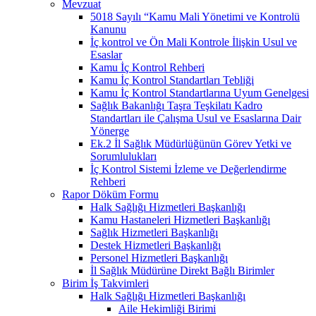
Mevzuat
5018 Sayılı “Kamu Mali Yönetimi ve Kontrolü
Kanunu
İç kontrol ve Ön Mali Kontrole İlişkin Usul ve
Esaslar
Kamu İç Kontrol Rehberi
Kamu İç Kontrol Standartları Tebliği
Kamu İç Kontrol Standartlarına Uyum Genelgesi
Sağlık Bakanlığı Taşra Teşkilatı Kadro
Standartları ile Çalışma Usul ve Esaslarına Dair
Yönerge
Ek.2 İl Sağlık Müdürlüğünün Görev Yetki ve
Sorumlulukları
İç Kontrol Sistemi İzleme ve Değerlendirme
Rehberi
Rapor Döküm Formu
Halk Sağlığı Hizmetleri Başkanlığı
Kamu Hastaneleri Hizmetleri Başkanlığı
Sağlık Hizmetleri Başkanlığı
Destek Hizmetleri Başkanlığı
Personel Hizmetleri Başkanlığı
İl Sağlık Müdürüne Direkt Bağlı Birimler
Birim İş Takvimleri
Halk Sağlığı Hizmetleri Başkanlığı
Aile Hekimliği Birimi