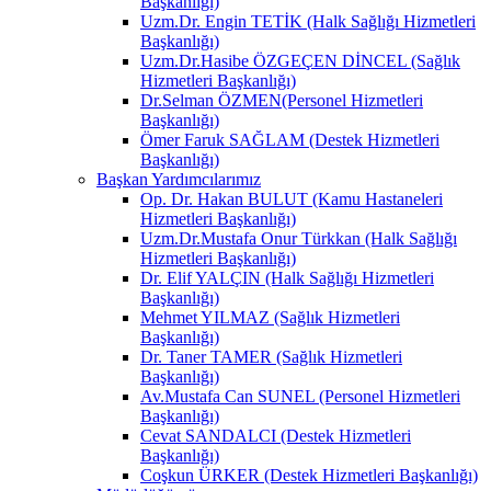
Başkanlığı)
Uzm.Dr. Engin TETİK (Halk Sağlığı Hizmetleri
Başkanlığı)
Uzm.Dr.Hasibe ÖZGEÇEN DİNCEL (Sağlık
Hizmetleri Başkanlığı)
Dr.Selman ÖZMEN(Personel Hizmetleri
Başkanlığı)
Ömer Faruk SAĞLAM (Destek Hizmetleri
Başkanlığı)
Başkan Yardımcılarımız
Op. Dr. Hakan BULUT (Kamu Hastaneleri
Hizmetleri Başkanlığı)
Uzm.Dr.Mustafa Onur Türkkan (Halk Sağlığı
Hizmetleri Başkanlığı)
Dr. Elif YALÇIN (Halk Sağlığı Hizmetleri
Başkanlığı)
Mehmet YILMAZ (Sağlık Hizmetleri
Başkanlığı)
Dr. Taner TAMER (Sağlık Hizmetleri
Başkanlığı)
Av.Mustafa Can SUNEL (Personel Hizmetleri
Başkanlığı)
Cevat SANDALCI (Destek Hizmetleri
Başkanlığı)
Coşkun ÜRKER (Destek Hizmetleri Başkanlığı)