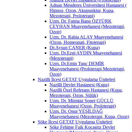
Adnan Menderes Üniversitesi Hastanesi (
Hipnoz, Ozon, Akupunktur, Kupa,
Mezoterapi, Proloterapi)
Uzm. Dr. Fatma Banu ÖZTÜRK
CEYHAN Muayenehanesi (Mezoterapi,
Ozon)
Uzm. Dr. Rabia ALAY Muayenehanesi
(Ozon, Homeopati, Fitoterapi)
Dr.Aysun CANER (Kupa)
Uzm. Dr.Ezgi AYDIN Muayenehanesi
(Mezoterapi)
Uzm. Dr.Emin Tunç DEMİR
Muayenehanesi (Proloterapi,Mezoterapi,
Ozon)
Nazilli İlçesi GETAT Uygulama Üniteleri
Nazilli Devlet Hastanesi (Kupa)
Nazilli Özel Referans Hastanesi (Kupa,
Mezoterapi, Ozon, Sülük)
Uzm. Dr. Mümtaz Soner GÜÇLÜ
Muayenehanesi (Ozon, Proloterapi)
Uzm. Dr. Onur YEŞİLDAĞ
Muayenehanesi (Mezoterapi, Kupa, Ozon)
Söke İlçesi GETAT Uygulama Üniteleri
Söke Fehime Faik Kocagöz Devlet