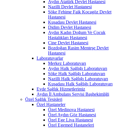
Aydın Atatürk Devlet Hastanesi
Nazilli Devlet Hastanesi
Söke Fehime Faik Kocagöz Devlet
Hastanesi
Kuşadası Devlet Hastanesi
Didim Devlet Hastanesi
Aydın Kadın Doğum Ve Çocuk
Hastalıkları Hastanesi
Çine Devlet Hastanesi
Bozdoğan Rasim Menteşe Devlet
Hastanesi
Laboratuvarlar
Merkez Laboratuvarı
Aydın Halk Sağlığı Laboratuvarı
Söke Halk Sağlığı Laboratuvarı
Nazilli Halk Sağlığı Laboratuvarı
Kuşadası Halk Sağlığı Laboratuvarı
Evde Sağlık Hizmetlerimiz
Aydın İl Ambulans Servisi Başhekimliği
Özel Sağlık Tesisleri
Özel Hastaneler
Özel Medinova Hastanesi
Özel Aydın Göz Hastanesi
Özel Ege Liva Hastanesi
Özel Egemed Hastaneleri