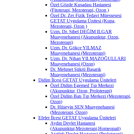
Özel Gözde Kuşadası Hastanesi
(Fitoterapi, Mezoterapi, Ozon )
Özel Dr. Zer Fizik Tedavi Müessesesi
GETAT Uygulama Ünitesi (Kupa,
Mezoterapi, Ozon )
Uzm. Dr. Sibel DEĞİM ILGAR
Muayenehanesi (Akupunktur, Ozon,
Mezoterapi)
Uzm. Dr. Gökçe YILMAZ
Muayenehanesi (Mezoterapi)
Uzm. Dr. Nihan YILMAZOĞULLARI
Muayenehanesi (Ozon)
Dr. Mehmet Şükrü Başarık
Muayenehanesi (Mezoterapi)
Didim İlçesi GETAT Uygulama Üniteleri
Özel Didim Egemed Tıp Merkezi
(Akupunktur, Ozon, Proloterapi)
Özel Didim Batı Tıp Merkezi (Mezoterapi,
Ozon)
Dr. Hüseyin ŞEN Muayenehanesi
(Mezoterapi, Ozon)
Efeler İlçesi GETAT Uygulama Üniteleri
Aydın Devlet Hastanesi
(Akupunktur,Mezoterapi,Homeopati)
Atatürk Devlet Hastanesi (Proloterapi)