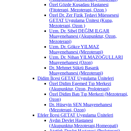
Özel Gözde Kuşadası Hastanesi
(Fitoterapi, Mezoterapi, Ozon )
Özel Dr. Zer Fizik Tedavi Müessesesi
GETAT Uygulama Ünitesi (Kupa,
Mezoterapi, Ozon )
Uzm. Dr. Sibel DEĞİM ILGAR
Muayenehanesi (Akupunktur, Ozon,
Mezoterapi)
Uzm. Dr. Gökçe YILMAZ
Muayenehanesi (Mezoterapi)
Uzm. Dr. Nihan YILMAZOĞULLARI
Muayenehanesi (Ozon)
Dr. Mehmet Şükrü Başarık
Muayenehanesi (Mezoterapi)
Didim İlçesi GETAT Uygulama Üniteleri
Özel Didim Egemed Tıp Merkezi
(Akupunktur, Ozon, Proloterapi)
Özel Didim Batı Tıp Merkezi (Mezoterapi,
Ozon)
Dr. Hüseyin ŞEN Muayenehanesi
(Mezoterapi, Ozon)
Efeler İlçesi GETAT Uygulama Üniteleri
Aydın Devlet Hastanesi
(Akupunktur,Mezoterapi,Homeopati)
Atatürk Devlet Hastanesi (Proloterapi)