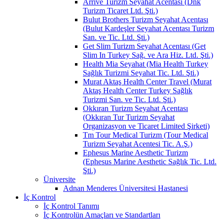
Arrive Turizm Seyahat Acentası (Dnk
Turizm Ticaret Ltd. Şti.)
Bulut Brothers Turizm Seyahat Acentası
(Bulut Kardeşler Seyahat Acentası Turizm
San. ve Tic. Ltd. Şti.)
Get Slim Turizm Seyahat Acentası (Get
Slim In Turkey Sağ. ve Ara Hiz. Ltd. Şti.)
Health Mia Seyahat (Mia Health Turkey
Sağlık Turizmi Seyahat Tic. Ltd. Şti.)
Murat Aktaş Health Center Travel (Murat
Aktaş Health Center Turkey Sağlık
Turizmi San. ve Tic. Ltd. Şti.)
Okkıran Turizm Seyahat Acentası
(Okkıran Tur Turizm Seyahat
Organizasyon ve Ticaret Limited Şirketi)
Tm Tour Medical Turizm (Tour Medical
Turizm Seyahat Acentesi Tic. A.Ş.)
Ephesus Marine Aesthetic Turizm
(Ephesus Marine Aesthetic Sağlık Tic. Ltd.
Şti.)
Üniversite
Adnan Menderes Üniversitesi Hastanesi
İç Kontrol
İç Kontrol Tanımı
İç Kontrolün Amaçları ve Standartları