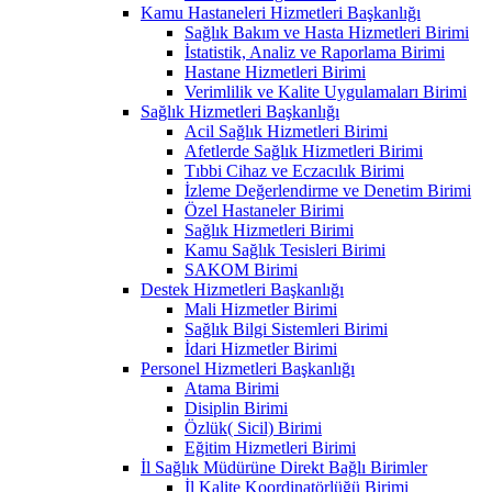
Kamu Hastaneleri Hizmetleri Başkanlığı
Sağlık Bakım ve Hasta Hizmetleri Birimi
İstatistik, Analiz ve Raporlama Birimi
Hastane Hizmetleri Birimi
Verimlilik ve Kalite Uygulamaları Birimi
Sağlık Hizmetleri Başkanlığı
Acil Sağlık Hizmetleri Birimi
Afetlerde Sağlık Hizmetleri Birimi
Tıbbi Cihaz ve Eczacılık Birimi
İzleme Değerlendirme ve Denetim Birimi
Özel Hastaneler Birimi
Sağlık Hizmetleri Birimi
Kamu Sağlık Tesisleri Birimi
SAKOM Birimi
Destek Hizmetleri Başkanlığı
Mali Hizmetler Birimi
Sağlık Bilgi Sistemleri Birimi
İdari Hizmetler Birimi
Personel Hizmetleri Başkanlığı
Atama Birimi
Disiplin Birimi
Özlük( Sicil) Birimi
Eğitim Hizmetleri Birimi
İl Sağlık Müdürüne Direkt Bağlı Birimler
İl Kalite Koordinatörlüğü Birimi