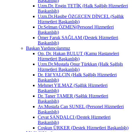
Başkanlığı)
Uzm.Dr. Engin TETİK (Halk Sağlığı Hizmetleri
Başkanlığı)
Uzm.Dr.Hasibe ÖZGEÇEN DİNCEL (Sağlık
Hizmetleri Başkanlığı)
Dr.Selman ÖZMEN(Personel Hizmetleri
Başkanlığı)
Ömer Faruk SAĞLAM (Destek Hizmetleri
Başkanlığı)
Başkan Yardımcılarımız
Op. Dr. Hakan BULUT (Kamu Hastaneleri
Hizmetleri Başkanlığı)
Uzm.Dr.Mustafa Onur Türkkan (Halk Sağlığı
Hizmetleri Başkanlığı)
Dr. Elif YALÇIN (Halk Sağlığı Hizmetleri
Başkanlığı)
Mehmet YILMAZ (Sağlık Hizmetleri
Başkanlığı)
Dr. Taner TAMER (Sağlık Hizmetleri
Başkanlığı)
Av.Mustafa Can SUNEL (Personel Hizmetleri
Başkanlığı)
Cevat SANDALCI (Destek Hizmetleri
Başkanlığı)
Coşkun ÜRKER (Destek Hizmetleri Başkanlığı)