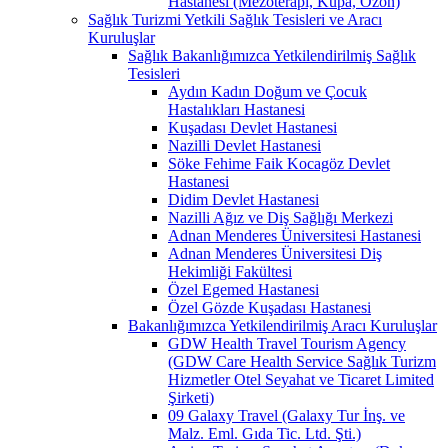
Hastanesi (Mezoterapi, Kupa, Ozon)
Sağlık Turizmi Yetkili Sağlık Tesisleri ve Aracı
Kuruluşlar
Sağlık Bakanlığımızca Yetkilendirilmiş Sağlık
Tesisleri
Aydın Kadın Doğum ve Çocuk
Hastalıkları Hastanesi
Kuşadası Devlet Hastanesi
Nazilli Devlet Hastanesi
Söke Fehime Faik Kocagöz Devlet
Hastanesi
Didim Devlet Hastanesi
Nazilli Ağız ve Diş Sağlığı Merkezi
Adnan Menderes Üniversitesi Hastanesi
Adnan Menderes Üniversitesi Diş
Hekimliği Fakültesi
Özel Egemed Hastanesi
Özel Gözde Kuşadası Hastanesi
Bakanlığımızca Yetkilendirilmiş Aracı Kuruluşlar
GDW Health Travel Tourism Agency
(GDW Care Health Service Sağlık Turizm
Hizmetler Otel Seyahat ve Ticaret Limited
Şirketi)
09 Galaxy Travel (Galaxy Tur İnş. ve
Malz. Eml. Gıda Tic. Ltd. Şti.)