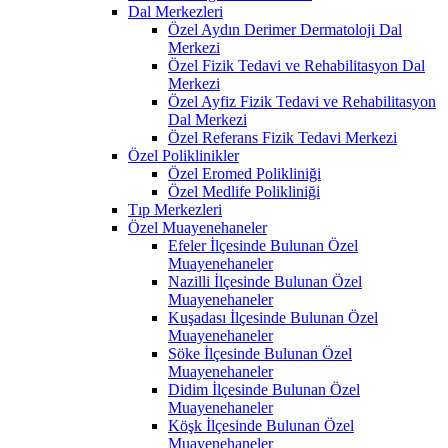
Dal Merkezleri
Özel Aydın Derimer Dermatoloji Dal
Merkezi
Özel Fizik Tedavi ve Rehabilitasyon Dal
Merkezi
Özel Ayfiz Fizik Tedavi ve Rehabilitasyon
Dal Merkezi
Özel Referans Fizik Tedavi Merkezi
Özel Poliklinikler
Özel Eromed Polikliniği
Özel Medlife Polikliniği
Tıp Merkezleri
Özel Muayenehaneler
Efeler İlçesinde Bulunan Özel
Muayenehaneler
Nazilli İlçesinde Bulunan Özel
Muayenehaneler
Kuşadası İlçesinde Bulunan Özel
Muayenehaneler
Söke İlçesinde Bulunan Özel
Muayenehaneler
Didim İlçesinde Bulunan Özel
Muayenehaneler
Köşk İlçesinde Bulunan Özel
Muayenehaneler