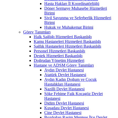
Hasta Hakları İl Koordinatörlüğü
Döner Sermaye Muhasebe Hizmetleri
Birimi
Sivil Savunma ve Seferberlik Hizmetleri
Birimi
Hukuk ve Muhakemat Birimi
Görev Tanımları
Halk Sağlığı Hizmetleri Başkanlığı
Kamu Hastaneleri Hizmetleri Başkanlığı
Sağlık Hastaneleri Hizmetleri Başkanlığı
Personel Hizmetleri Başkanlığı
Destek Hizmetleri Başkanlığı
Doğrudan Yönetim Hizmetleri
Hastane ve ADSM Görev Tanımları
Aydın Devlet Hastanesi
Atatürk Devlet Hastanesi
Aydın Kadın Doğum ve Çocuk
Hastalıkları Hastanesi
Nazilli Devlet Hastanesi
Söke Fehime Faik Kocagöz Devlet
Hastanesi
Didim Devlet Hastanesi
Kuşadası Devlet Hastanesi
Çine Devlet Hastanesi
Bozdoğan Rasim Menteşe İlçe Devlet