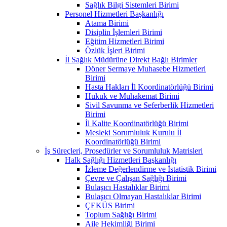
Sağlık Bilgi Sistemleri Birimi
Personel Hizmetleri Başkanlığı
Atama Birimi
Disiplin İşlemleri Birimi
Eğitim Hizmetleri Birimi
Özlük İşleri Birimi
İl Sağlık Müdürüne Direkt Bağlı Birimler
Döner Sermaye Muhasebe Hizmetleri
Birimi
Hasta Hakları İl Koordinatörlüğü Birimi
Hukuk ve Muhakemat Birimi
Sivil Savunma ve Seferberlik Hizmetleri
Birimi
İl Kalite Koordinatörlüğü Birimi
Mesleki Sorumluluk Kurulu İl
Koordinatörlüğü Birimi
İş Süreçleri, Prosedürler ve Sorumluluk Matrisleri
Halk Sağlığı Hizmetleri Başkanlığı
İzleme Değerlendirme ve İstatistik Birimi
Çevre ve Çalışan Sağlığı Birimi
Bulaşıcı Hastalıklar Birimi
Bulaşıcı Olmayan Hastalıklar Birimi
ÇEKÜS Birimi
Toplum Sağlığı Birimi
Aile Hekimliği Birimi