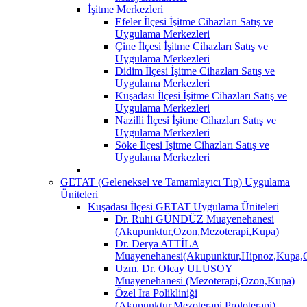
İşitme Merkezleri
Efeler İlçesi İşitme Cihazları Satış ve
Uygulama Merkezleri
Çine İlçesi İşitme Cihazları Satış ve
Uygulama Merkezleri
Didim İlçesi İşitme Cihazları Satış ve
Uygulama Merkezleri
Kuşadası İlçesi İşitme Cihazları Satış ve
Uygulama Merkezleri
Nazilli İlçesi İşitme Cihazları Satış ve
Uygulama Merkezleri
Söke İlçesi İşitme Cihazları Satış ve
Uygulama Merkezleri
GETAT (Geleneksel ve Tamamlayıcı Tıp) Uygulama
Üniteleri
Kuşadası İlçesi GETAT Uygulama Üniteleri
Dr. Ruhi GÜNDÜZ Muayenehanesi
(Akupunktur,Ozon,Mezoterapi,Kupa)
Dr. Derya ATTİLA
Muayenehanesi(Akupunktur,Hipnoz,Kupa,O
Uzm. Dr. Olcay ULUSOY
Muayenehanesi (Mezoterapi,Ozon,Kupa)
Özel İra Polikliniği
(Akupunktur,Mezoterapi,Proloterapi)