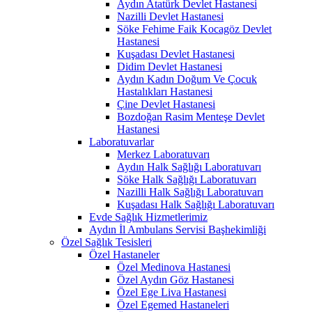
Aydın Atatürk Devlet Hastanesi
Nazilli Devlet Hastanesi
Söke Fehime Faik Kocagöz Devlet
Hastanesi
Kuşadası Devlet Hastanesi
Didim Devlet Hastanesi
Aydın Kadın Doğum Ve Çocuk
Hastalıkları Hastanesi
Çine Devlet Hastanesi
Bozdoğan Rasim Menteşe Devlet
Hastanesi
Laboratuvarlar
Merkez Laboratuvarı
Aydın Halk Sağlığı Laboratuvarı
Söke Halk Sağlığı Laboratuvarı
Nazilli Halk Sağlığı Laboratuvarı
Kuşadası Halk Sağlığı Laboratuvarı
Evde Sağlık Hizmetlerimiz
Aydın İl Ambulans Servisi Başhekimliği
Özel Sağlık Tesisleri
Özel Hastaneler
Özel Medinova Hastanesi
Özel Aydın Göz Hastanesi
Özel Ege Liva Hastanesi
Özel Egemed Hastaneleri