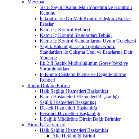
Mevzuat
5018 Sayılı “Kamu Mali Yönetimi ve Kontrolü
Kanunu
İç kontrol ve Ön Mali Kontrole İlişkin Usul ve
Esaslar
Kamu İç Kontrol Rehberi
Kamu İç Kontrol Standartları Tebliği
Kamu İç Kontrol Standartlarına Uyum Genelgesi
Sağlık Bakanlığı Taşra Teşkilatı Kadro
Standartları ile Çalışma Usul ve Esaslarına Dair
Yönerge
Ek.2 İl Sağlık Müdürlüğünün Görev Yetki ve
Sorumlulukları
İç Kontrol Sistemi İzleme ve Değerlendirme
Rehberi
Rapor Döküm Formu
Halk Sağlığı Hizmetleri Başkanlığı
Kamu Hastaneleri Hizmetleri Başkanlığı
Sağlık Hizmetleri Başkanlığı
Destek Hizmetleri Başkanlığı
Personel Hizmetleri Başkanlığı
İl Sağlık Müdürüne Direkt Bağlı Birimler
Birim İş Takvimleri
Halk Sağlığı Hizmetleri Başkanlığı
Aile Hekimliği Birimi