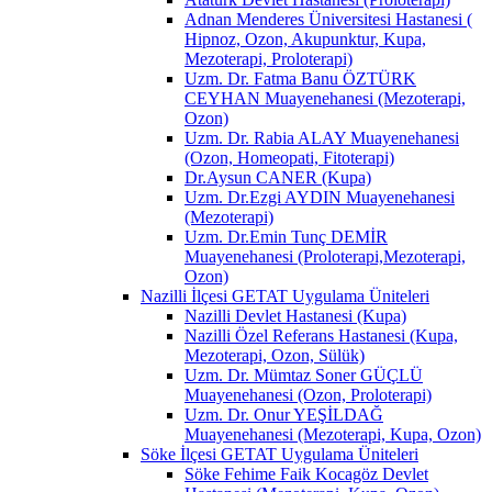
Adnan Menderes Üniversitesi Hastanesi (
Hipnoz, Ozon, Akupunktur, Kupa,
Mezoterapi, Proloterapi)
Uzm. Dr. Fatma Banu ÖZTÜRK
CEYHAN Muayenehanesi (Mezoterapi,
Ozon)
Uzm. Dr. Rabia ALAY Muayenehanesi
(Ozon, Homeopati, Fitoterapi)
Dr.Aysun CANER (Kupa)
Uzm. Dr.Ezgi AYDIN Muayenehanesi
(Mezoterapi)
Uzm. Dr.Emin Tunç DEMİR
Muayenehanesi (Proloterapi,Mezoterapi,
Ozon)
Nazilli İlçesi GETAT Uygulama Üniteleri
Nazilli Devlet Hastanesi (Kupa)
Nazilli Özel Referans Hastanesi (Kupa,
Mezoterapi, Ozon, Sülük)
Uzm. Dr. Mümtaz Soner GÜÇLÜ
Muayenehanesi (Ozon, Proloterapi)
Uzm. Dr. Onur YEŞİLDAĞ
Muayenehanesi (Mezoterapi, Kupa, Ozon)
Söke İlçesi GETAT Uygulama Üniteleri
Söke Fehime Faik Kocagöz Devlet