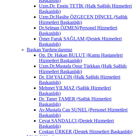
Başkanlığı)
Uzm.Dr. Engin TETİK (Halk Sağlığı Hizmetleri
Başkanlığı)
Uzm.Dr.Hasibe ÖZGEÇEN DİNCEL (Sağlık
Hizmetleri Başkanlığı)
Dr.Selman ÖZMEN(Personel Hizmetleri
Başkanlığı)
Ömer Faruk SAĞLAM (Destek Hizmetleri
Başkanlığı)
Başkan Yardımcılarımız
Op. Dr. Hakan BULUT (Kamu Hastaneleri
Hizmetleri Başkanlığı)
Uzm.Dr.Mustafa Onur Türkkan (Halk Sağlığı
Hizmetleri Başkanlığı)
Dr. Elif YALÇIN (Halk Sağlığı Hizmetleri
Başkanlığı)
Mehmet YILMAZ (Sağlık Hizmetleri
Başkanlığı)
Dr. Taner TAMER (Sağlık Hizmetleri
Başkanlığı)
Av.Mustafa Can SUNEL (Personel Hizmetleri
Başkanlığı)
Cevat SANDALCI (Destek Hizmetleri
Başkanlığı)
Coşkun ÜRKER (Destek Hizmetleri Başkanlığı)