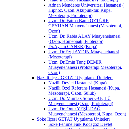
Adnan Menderes Üniversitesi Hastanesi (
Hipnoz, Ozon, Akupunktur, Kupa,
Mezoterapi, Proloterapi)
Uzm. Dr. Fatma Banu ÖZTÜRK
CEYHAN Muayenehanesi (Mezoterapi,
Ozon)
Uzm. Dr. Rabia ALAY Muayenehanesi
(Ozon, Homeopati, Fitoterapi)
Dr.Aysun CANER (Kupa)
Uzm. Dr.Ezgi AYDIN Muayenehanesi
(Mezoterapi)
Uzm. Dr.Emin Tunç DEMİR
Muayenehanesi (Proloterapi,Mezoterapi,
Ozon)
Nazilli İlçesi GETAT Uygulama Üniteleri
Nazilli Devlet Hastanesi (Kupa)
Nazilli Özel Referans Hastanesi (Kupa,
Mezoterapi, Ozon, Sülük)
Uzm. Dr. Mümtaz Soner GÜÇLÜ
Muayenehanesi (Ozon, Proloterapi)
Uzm. Dr. Onur YEŞİLDAĞ
Muayenehanesi (Mezoterapi, Kupa, Ozon)
Söke İlçesi GETAT Uygulama Üniteleri
Söke Fehime Faik Kocagöz Devlet