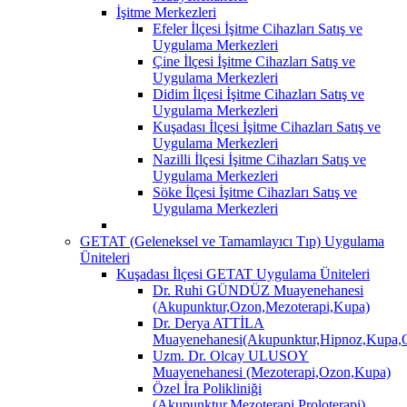
İşitme Merkezleri
Efeler İlçesi İşitme Cihazları Satış ve
Uygulama Merkezleri
Çine İlçesi İşitme Cihazları Satış ve
Uygulama Merkezleri
Didim İlçesi İşitme Cihazları Satış ve
Uygulama Merkezleri
Kuşadası İlçesi İşitme Cihazları Satış ve
Uygulama Merkezleri
Nazilli İlçesi İşitme Cihazları Satış ve
Uygulama Merkezleri
Söke İlçesi İşitme Cihazları Satış ve
Uygulama Merkezleri
GETAT (Geleneksel ve Tamamlayıcı Tıp) Uygulama
Üniteleri
Kuşadası İlçesi GETAT Uygulama Üniteleri
Dr. Ruhi GÜNDÜZ Muayenehanesi
(Akupunktur,Ozon,Mezoterapi,Kupa)
Dr. Derya ATTİLA
Muayenehanesi(Akupunktur,Hipnoz,Kupa,O
Uzm. Dr. Olcay ULUSOY
Muayenehanesi (Mezoterapi,Ozon,Kupa)
Özel İra Polikliniği
(Akupunktur,Mezoterapi,Proloterapi)