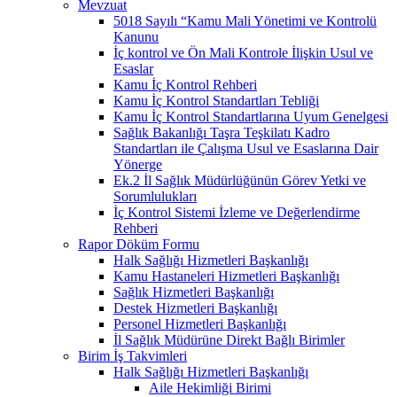
Mevzuat
5018 Sayılı “Kamu Mali Yönetimi ve Kontrolü
Kanunu
İç kontrol ve Ön Mali Kontrole İlişkin Usul ve
Esaslar
Kamu İç Kontrol Rehberi
Kamu İç Kontrol Standartları Tebliği
Kamu İç Kontrol Standartlarına Uyum Genelgesi
Sağlık Bakanlığı Taşra Teşkilatı Kadro
Standartları ile Çalışma Usul ve Esaslarına Dair
Yönerge
Ek.2 İl Sağlık Müdürlüğünün Görev Yetki ve
Sorumlulukları
İç Kontrol Sistemi İzleme ve Değerlendirme
Rehberi
Rapor Döküm Formu
Halk Sağlığı Hizmetleri Başkanlığı
Kamu Hastaneleri Hizmetleri Başkanlığı
Sağlık Hizmetleri Başkanlığı
Destek Hizmetleri Başkanlığı
Personel Hizmetleri Başkanlığı
İl Sağlık Müdürüne Direkt Bağlı Birimler
Birim İş Takvimleri
Halk Sağlığı Hizmetleri Başkanlığı
Aile Hekimliği Birimi