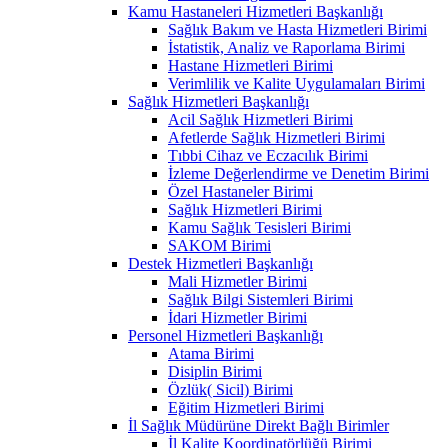
Kamu Hastaneleri Hizmetleri Başkanlığı
Sağlık Bakım ve Hasta Hizmetleri Birimi
İstatistik, Analiz ve Raporlama Birimi
Hastane Hizmetleri Birimi
Verimlilik ve Kalite Uygulamaları Birimi
Sağlık Hizmetleri Başkanlığı
Acil Sağlık Hizmetleri Birimi
Afetlerde Sağlık Hizmetleri Birimi
Tıbbi Cihaz ve Eczacılık Birimi
İzleme Değerlendirme ve Denetim Birimi
Özel Hastaneler Birimi
Sağlık Hizmetleri Birimi
Kamu Sağlık Tesisleri Birimi
SAKOM Birimi
Destek Hizmetleri Başkanlığı
Mali Hizmetler Birimi
Sağlık Bilgi Sistemleri Birimi
İdari Hizmetler Birimi
Personel Hizmetleri Başkanlığı
Atama Birimi
Disiplin Birimi
Özlük( Sicil) Birimi
Eğitim Hizmetleri Birimi
İl Sağlık Müdürüne Direkt Bağlı Birimler
İl Kalite Koordinatörlüğü Birimi