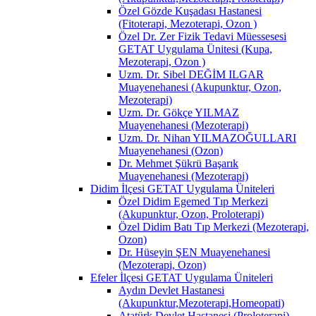
Özel Gözde Kuşadası Hastanesi
(Fitoterapi, Mezoterapi, Ozon )
Özel Dr. Zer Fizik Tedavi Müessesesi
GETAT Uygulama Ünitesi (Kupa,
Mezoterapi, Ozon )
Uzm. Dr. Sibel DEĞİM ILGAR
Muayenehanesi (Akupunktur, Ozon,
Mezoterapi)
Uzm. Dr. Gökçe YILMAZ
Muayenehanesi (Mezoterapi)
Uzm. Dr. Nihan YILMAZOĞULLARI
Muayenehanesi (Ozon)
Dr. Mehmet Şükrü Başarık
Muayenehanesi (Mezoterapi)
Didim İlçesi GETAT Uygulama Üniteleri
Özel Didim Egemed Tıp Merkezi
(Akupunktur, Ozon, Proloterapi)
Özel Didim Batı Tıp Merkezi (Mezoterapi,
Ozon)
Dr. Hüseyin ŞEN Muayenehanesi
(Mezoterapi, Ozon)
Efeler İlçesi GETAT Uygulama Üniteleri
Aydın Devlet Hastanesi
(Akupunktur,Mezoterapi,Homeopati)
Atatürk Devlet Hastanesi (Proloterapi)