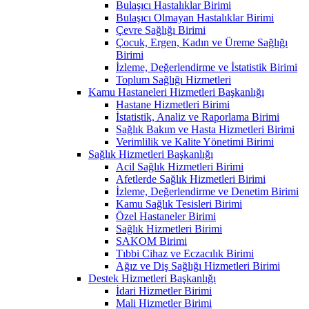
Bulaşıcı Hastalıklar Birimi
Bulaşıcı Olmayan Hastalıklar Birimi
Çevre Sağlığı Birimi
Çocuk, Ergen, Kadın ve Üreme Sağlığı
Birimi
İzleme, Değerlendirme ve İstatistik Birimi
Toplum Sağlığı Hizmetleri
Kamu Hastaneleri Hizmetleri Başkanlığı
Hastane Hizmetleri Birimi
İstatistik, Analiz ve Raporlama Birimi
Sağlık Bakım ve Hasta Hizmetleri Birimi
Verimlilik ve Kalite Yönetimi Birimi
Sağlık Hizmetleri Başkanlığı
Acil Sağlık Hizmetleri Birimi
Afetlerde Sağlık Hizmetleri Birimi
İzleme, Değerlendirme ve Denetim Birimi
Kamu Sağlık Tesisleri Birimi
Özel Hastaneler Birimi
Sağlık Hizmetleri Birimi
SAKOM Birimi
Tıbbi Cihaz ve Eczacılık Birimi
Ağız ve Diş Sağlığı Hizmetleri Birimi
Destek Hizmetleri Başkanlığı
İdari Hizmetler Birimi
Mali Hizmetler Birimi