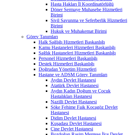
Hasta Hakları İl Koordinatörlüğü
Döner Sermaye Muhasebe Hizmetleri
Birimi
Sivil Savunma ve Seferberlik Hizmetleri
Birimi
Hukuk ve Muhakemat Birimi
Görev Tanımları
Halk Sağlığı Hizmetleri Başkanlığı
Kamu Hastaneleri Hizmetleri Başkanlığı
Sağlık Hastaneleri Hizmetleri Başkanlığı
Personel Hizmetleri Başkanlığı
Destek Hizmetleri Başkanlığı
Doğrudan Yönetim Hizmetleri
Hastane ve ADSM Görev Tanımları
Aydın Devlet Hastanesi
Atatürk Devlet Hastanesi
Aydın Kadın Doğum ve Çocuk
Hastalıkları Hastanesi
Nazilli Devlet Hastanesi
Söke Fehime Faik Kocagöz Devlet
Hastanesi
Didim Devlet Hastanesi
Kuşadası Devlet Hastanesi
Çine Devlet Hastanesi
Bozdoğan Rasim Menteşe İlçe Devlet