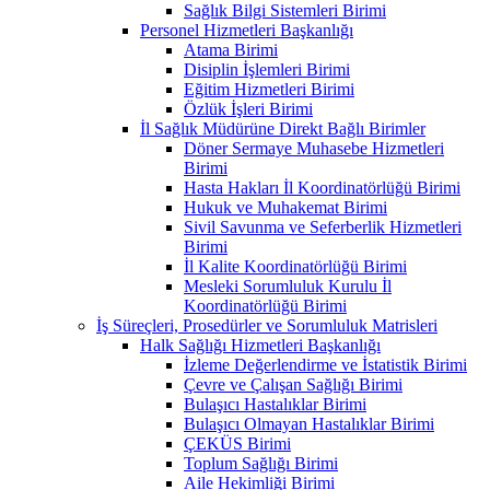
Sağlık Bilgi Sistemleri Birimi
Personel Hizmetleri Başkanlığı
Atama Birimi
Disiplin İşlemleri Birimi
Eğitim Hizmetleri Birimi
Özlük İşleri Birimi
İl Sağlık Müdürüne Direkt Bağlı Birimler
Döner Sermaye Muhasebe Hizmetleri
Birimi
Hasta Hakları İl Koordinatörlüğü Birimi
Hukuk ve Muhakemat Birimi
Sivil Savunma ve Seferberlik Hizmetleri
Birimi
İl Kalite Koordinatörlüğü Birimi
Mesleki Sorumluluk Kurulu İl
Koordinatörlüğü Birimi
İş Süreçleri, Prosedürler ve Sorumluluk Matrisleri
Halk Sağlığı Hizmetleri Başkanlığı
İzleme Değerlendirme ve İstatistik Birimi
Çevre ve Çalışan Sağlığı Birimi
Bulaşıcı Hastalıklar Birimi
Bulaşıcı Olmayan Hastalıklar Birimi
ÇEKÜS Birimi
Toplum Sağlığı Birimi
Aile Hekimliği Birimi