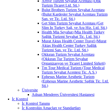
Arrive Turizm Seyahat Acentası (Dnk
Turizm Ticaret Ltd. Şti.)
Bulut Brothers Turizm Seyahat Acentası
(Bulut Kardeşler Seyahat Acentası Turizm
San. ve Tic. Ltd. Şti.)
Get Slim Turizm Seyahat Acentası (Get
Slim In Turkey Sağ. ve Ara Hiz. Ltd. Şti.)
Health Mia Seyahat (Mia Health Turkey
Sağlık Turizmi Seyahat Tic. Ltd. Şti.)
Murat Aktaş Health Center Travel (Murat
Aktaş Health Center Turkey Sağlık
Turizmi San. ve Tic. Ltd. Şti.)
Okkıran Turizm Seyahat Acentası
(Okkıran Tur Turizm Seyahat
Organizasyon ve Ticaret Limited Şirketi)
Tm Tour Medical Turizm (Tour Medical
Turizm Seyahat Acentesi Tic. A.Ş.)
Ephesus Marine Aesthetic Turizm
(Ephesus Marine Aesthetic Sağlık Tic. Ltd.
Şti.)
Üniversite
Adnan Menderes Üniversitesi Hastanesi
İç Kontrol
İç Kontrol Tanımı
İç Kontrolün Amaçları ve Standartları