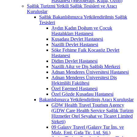
Hastanesi (Mezoterapi, Kupa, Ozon)
Sağlık Turizmi Yetkili Sağlık Tesisleri ve Aracı
Kuruluşlar
Sağlık Bakanlığımızca Yetkilendirilmiş Sağlık
Tesisleri
Aydın Kadın Doğum ve Çocuk
Hastalıkları Hastanesi
Kuşadası Devlet Hastanesi
Nazilli Devlet Hastanesi
Söke Fehime Faik Kocagöz Devlet
Hastanesi
Didim Devlet Hastanesi
Nazilli Ağız ve Diş Sağlığı Merkezi
Adnan Menderes Üniversitesi Hastanesi
Adnan Menderes Üniversitesi Diş
Hekimliği Fakültesi
Özel Egemed Hastanesi
Özel Gözde Kuşadası Hastanesi
Bakanlığımızca Yetkilendirilmiş Aracı Kuruluşlar
GDW Health Travel Tourism Agency
(GDW Care Health Service Sağlık Turizm
Hizmetler Otel Seyahat ve Ticaret Limited
Şirketi)
09 Galaxy Travel (Galaxy Tur İnş. ve
Malz. Eml. Gıda Tic. Ltd. Şti.)