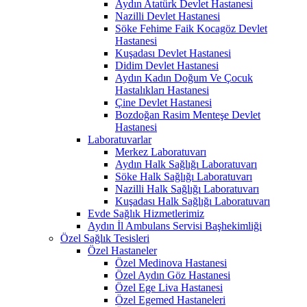
Aydın Atatürk Devlet Hastanesi
Nazilli Devlet Hastanesi
Söke Fehime Faik Kocagöz Devlet
Hastanesi
Kuşadası Devlet Hastanesi
Didim Devlet Hastanesi
Aydın Kadın Doğum Ve Çocuk
Hastalıkları Hastanesi
Çine Devlet Hastanesi
Bozdoğan Rasim Menteşe Devlet
Hastanesi
Laboratuvarlar
Merkez Laboratuvarı
Aydın Halk Sağlığı Laboratuvarı
Söke Halk Sağlığı Laboratuvarı
Nazilli Halk Sağlığı Laboratuvarı
Kuşadası Halk Sağlığı Laboratuvarı
Evde Sağlık Hizmetlerimiz
Aydın İl Ambulans Servisi Başhekimliği
Özel Sağlık Tesisleri
Özel Hastaneler
Özel Medinova Hastanesi
Özel Aydın Göz Hastanesi
Özel Ege Liva Hastanesi
Özel Egemed Hastaneleri