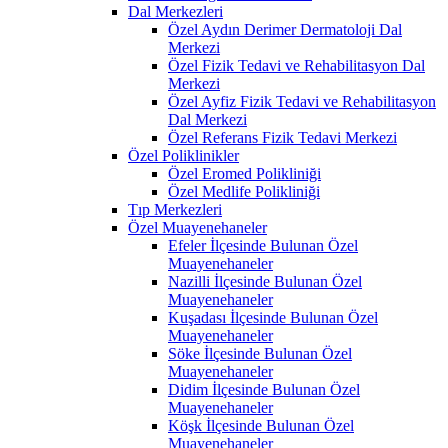
Dal Merkezleri
Özel Aydın Derimer Dermatoloji Dal
Merkezi
Özel Fizik Tedavi ve Rehabilitasyon Dal
Merkezi
Özel Ayfiz Fizik Tedavi ve Rehabilitasyon
Dal Merkezi
Özel Referans Fizik Tedavi Merkezi
Özel Poliklinikler
Özel Eromed Polikliniği
Özel Medlife Polikliniği
Tıp Merkezleri
Özel Muayenehaneler
Efeler İlçesinde Bulunan Özel
Muayenehaneler
Nazilli İlçesinde Bulunan Özel
Muayenehaneler
Kuşadası İlçesinde Bulunan Özel
Muayenehaneler
Söke İlçesinde Bulunan Özel
Muayenehaneler
Didim İlçesinde Bulunan Özel
Muayenehaneler
Köşk İlçesinde Bulunan Özel
Muayenehaneler