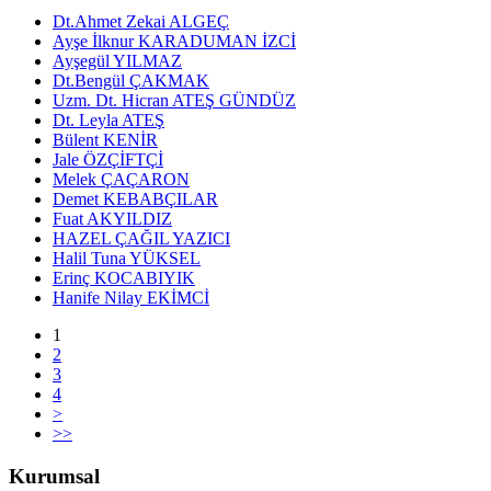
Dt.Ahmet Zekai ALGEÇ
Ayşe İlknur KARADUMAN İZCİ
Ayşegül YILMAZ
Dt.Bengül ÇAKMAK
Uzm. Dt. Hicran ATEŞ GÜNDÜZ
Dt. Leyla ATEŞ
Bülent KENİR
Jale ÖZÇİFTÇİ
Melek ÇAÇARON
Demet KEBABÇILAR
Fuat AKYILDIZ
HAZEL ÇAĞIL YAZICI
Halil Tuna YÜKSEL
Erinç KOCABIYIK
Hanife Nilay EKİMCİ
1
2
3
4
>
>>
Kurumsal