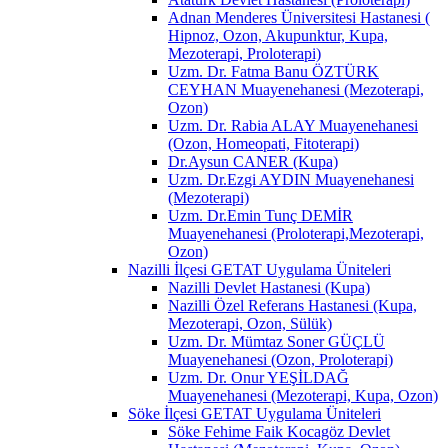
Adnan Menderes Üniversitesi Hastanesi (
Hipnoz, Ozon, Akupunktur, Kupa,
Mezoterapi, Proloterapi)
Uzm. Dr. Fatma Banu ÖZTÜRK
CEYHAN Muayenehanesi (Mezoterapi,
Ozon)
Uzm. Dr. Rabia ALAY Muayenehanesi
(Ozon, Homeopati, Fitoterapi)
Dr.Aysun CANER (Kupa)
Uzm. Dr.Ezgi AYDIN Muayenehanesi
(Mezoterapi)
Uzm. Dr.Emin Tunç DEMİR
Muayenehanesi (Proloterapi,Mezoterapi,
Ozon)
Nazilli İlçesi GETAT Uygulama Üniteleri
Nazilli Devlet Hastanesi (Kupa)
Nazilli Özel Referans Hastanesi (Kupa,
Mezoterapi, Ozon, Sülük)
Uzm. Dr. Mümtaz Soner GÜÇLÜ
Muayenehanesi (Ozon, Proloterapi)
Uzm. Dr. Onur YEŞİLDAĞ
Muayenehanesi (Mezoterapi, Kupa, Ozon)
Söke İlçesi GETAT Uygulama Üniteleri
Söke Fehime Faik Kocagöz Devlet