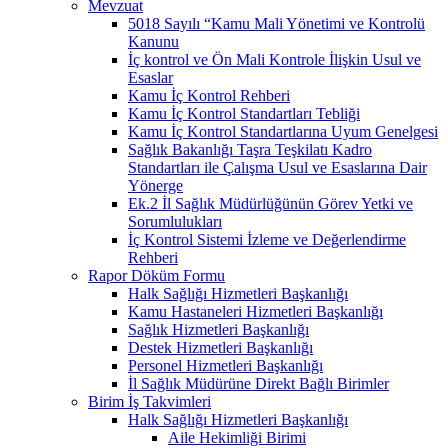
Mevzuat
5018 Sayılı “Kamu Mali Yönetimi ve Kontrolü
Kanunu
İç kontrol ve Ön Mali Kontrole İlişkin Usul ve
Esaslar
Kamu İç Kontrol Rehberi
Kamu İç Kontrol Standartları Tebliği
Kamu İç Kontrol Standartlarına Uyum Genelgesi
Sağlık Bakanlığı Taşra Teşkilatı Kadro
Standartları ile Çalışma Usul ve Esaslarına Dair
Yönerge
Ek.2 İl Sağlık Müdürlüğünün Görev Yetki ve
Sorumlulukları
İç Kontrol Sistemi İzleme ve Değerlendirme
Rehberi
Rapor Döküm Formu
Halk Sağlığı Hizmetleri Başkanlığı
Kamu Hastaneleri Hizmetleri Başkanlığı
Sağlık Hizmetleri Başkanlığı
Destek Hizmetleri Başkanlığı
Personel Hizmetleri Başkanlığı
İl Sağlık Müdürüne Direkt Bağlı Birimler
Birim İş Takvimleri
Halk Sağlığı Hizmetleri Başkanlığı
Aile Hekimliği Birimi