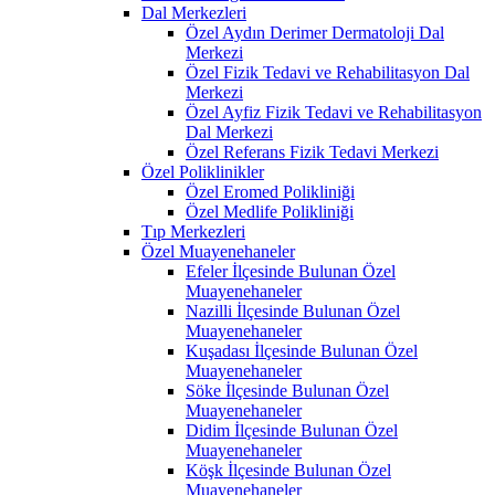
Dal Merkezleri
Özel Aydın Derimer Dermatoloji Dal
Merkezi
Özel Fizik Tedavi ve Rehabilitasyon Dal
Merkezi
Özel Ayfiz Fizik Tedavi ve Rehabilitasyon
Dal Merkezi
Özel Referans Fizik Tedavi Merkezi
Özel Poliklinikler
Özel Eromed Polikliniği
Özel Medlife Polikliniği
Tıp Merkezleri
Özel Muayenehaneler
Efeler İlçesinde Bulunan Özel
Muayenehaneler
Nazilli İlçesinde Bulunan Özel
Muayenehaneler
Kuşadası İlçesinde Bulunan Özel
Muayenehaneler
Söke İlçesinde Bulunan Özel
Muayenehaneler
Didim İlçesinde Bulunan Özel
Muayenehaneler
Köşk İlçesinde Bulunan Özel
Muayenehaneler