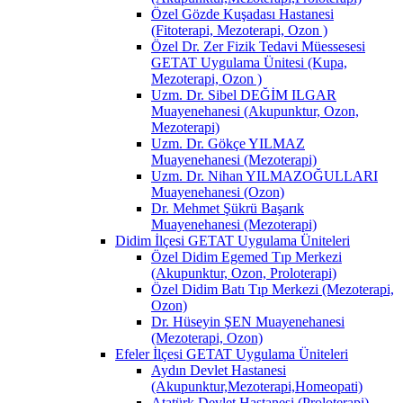
Özel Gözde Kuşadası Hastanesi
(Fitoterapi, Mezoterapi, Ozon )
Özel Dr. Zer Fizik Tedavi Müessesesi
GETAT Uygulama Ünitesi (Kupa,
Mezoterapi, Ozon )
Uzm. Dr. Sibel DEĞİM ILGAR
Muayenehanesi (Akupunktur, Ozon,
Mezoterapi)
Uzm. Dr. Gökçe YILMAZ
Muayenehanesi (Mezoterapi)
Uzm. Dr. Nihan YILMAZOĞULLARI
Muayenehanesi (Ozon)
Dr. Mehmet Şükrü Başarık
Muayenehanesi (Mezoterapi)
Didim İlçesi GETAT Uygulama Üniteleri
Özel Didim Egemed Tıp Merkezi
(Akupunktur, Ozon, Proloterapi)
Özel Didim Batı Tıp Merkezi (Mezoterapi,
Ozon)
Dr. Hüseyin ŞEN Muayenehanesi
(Mezoterapi, Ozon)
Efeler İlçesi GETAT Uygulama Üniteleri
Aydın Devlet Hastanesi
(Akupunktur,Mezoterapi,Homeopati)
Atatürk Devlet Hastanesi (Proloterapi)