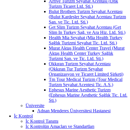
Arrive Turizm Seyahat Acentası (Dnk
Turizm Ticaret Ltd. Şti.)
Bulut Brothers Turizm Seyahat Acentası
(Bulut Kardeşler Seyahat Acentası Turizm
San. ve Tic. Ltd. Şti.)
Get Slim Turizm Seyahat Acentası (Get
Slim In Turkey Sağ. ve Ara Hiz. Ltd. Şti.)
Health Mia Seyahat (Mia Health Turkey
Sağlık Turizmi Seyahat Tic. Ltd. Şti.)
Murat Aktaş Health Center Travel (Murat
Aktaş Health Center Turkey Sağlık
Turizmi San. ve Tic. Ltd. Şti.)
Okkıran Turizm Seyahat Acentası
(Okkıran Tur Turizm Seyahat
Organizasyon ve Ticaret Limited Şirketi)
Tm Tour Medical Turizm (Tour Medical
Turizm Seyahat Acentesi Tic. A.Ş.)
Ephesus Marine Aesthetic Turizm
(Ephesus Marine Aesthetic Sağlık Tic. Ltd.
Şti.)
Üniversite
Adnan Menderes Üniversitesi Hastanesi
İç Kontrol
İç Kontrol Tanımı
İç Kontrolün Amaçları ve Standartları