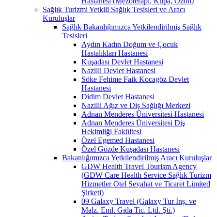
Hastanesi (Mezoterapi, Kupa, Ozon)
Sağlık Turizmi Yetkili Sağlık Tesisleri ve Aracı
Kuruluşlar
Sağlık Bakanlığımızca Yetkilendirilmiş Sağlık
Tesisleri
Aydın Kadın Doğum ve Çocuk
Hastalıkları Hastanesi
Kuşadası Devlet Hastanesi
Nazilli Devlet Hastanesi
Söke Fehime Faik Kocagöz Devlet
Hastanesi
Didim Devlet Hastanesi
Nazilli Ağız ve Diş Sağlığı Merkezi
Adnan Menderes Üniversitesi Hastanesi
Adnan Menderes Üniversitesi Diş
Hekimliği Fakültesi
Özel Egemed Hastanesi
Özel Gözde Kuşadası Hastanesi
Bakanlığımızca Yetkilendirilmiş Aracı Kuruluşlar
GDW Health Travel Tourism Agency
(GDW Care Health Service Sağlık Turizm
Hizmetler Otel Seyahat ve Ticaret Limited
Şirketi)
09 Galaxy Travel (Galaxy Tur İnş. ve
Malz. Eml. Gıda Tic. Ltd. Şti.)