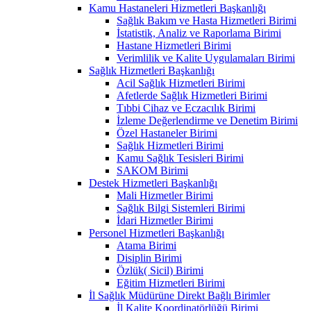
Kamu Hastaneleri Hizmetleri Başkanlığı
Sağlık Bakım ve Hasta Hizmetleri Birimi
İstatistik, Analiz ve Raporlama Birimi
Hastane Hizmetleri Birimi
Verimlilik ve Kalite Uygulamaları Birimi
Sağlık Hizmetleri Başkanlığı
Acil Sağlık Hizmetleri Birimi
Afetlerde Sağlık Hizmetleri Birimi
Tıbbi Cihaz ve Eczacılık Birimi
İzleme Değerlendirme ve Denetim Birimi
Özel Hastaneler Birimi
Sağlık Hizmetleri Birimi
Kamu Sağlık Tesisleri Birimi
SAKOM Birimi
Destek Hizmetleri Başkanlığı
Mali Hizmetler Birimi
Sağlık Bilgi Sistemleri Birimi
İdari Hizmetler Birimi
Personel Hizmetleri Başkanlığı
Atama Birimi
Disiplin Birimi
Özlük( Sicil) Birimi
Eğitim Hizmetleri Birimi
İl Sağlık Müdürüne Direkt Bağlı Birimler
İl Kalite Koordinatörlüğü Birimi