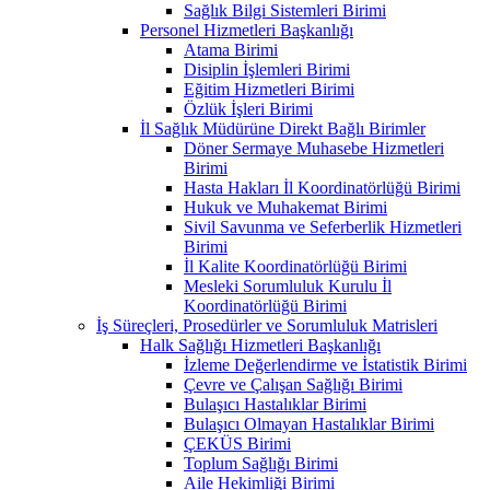
Sağlık Bilgi Sistemleri Birimi
Personel Hizmetleri Başkanlığı
Atama Birimi
Disiplin İşlemleri Birimi
Eğitim Hizmetleri Birimi
Özlük İşleri Birimi
İl Sağlık Müdürüne Direkt Bağlı Birimler
Döner Sermaye Muhasebe Hizmetleri
Birimi
Hasta Hakları İl Koordinatörlüğü Birimi
Hukuk ve Muhakemat Birimi
Sivil Savunma ve Seferberlik Hizmetleri
Birimi
İl Kalite Koordinatörlüğü Birimi
Mesleki Sorumluluk Kurulu İl
Koordinatörlüğü Birimi
İş Süreçleri, Prosedürler ve Sorumluluk Matrisleri
Halk Sağlığı Hizmetleri Başkanlığı
İzleme Değerlendirme ve İstatistik Birimi
Çevre ve Çalışan Sağlığı Birimi
Bulaşıcı Hastalıklar Birimi
Bulaşıcı Olmayan Hastalıklar Birimi
ÇEKÜS Birimi
Toplum Sağlığı Birimi
Aile Hekimliği Birimi