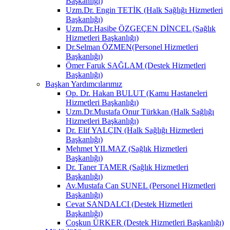
Başkanlığı)
Uzm.Dr. Engin TETİK (Halk Sağlığı Hizmetleri
Başkanlığı)
Uzm.Dr.Hasibe ÖZGEÇEN DİNCEL (Sağlık
Hizmetleri Başkanlığı)
Dr.Selman ÖZMEN(Personel Hizmetleri
Başkanlığı)
Ömer Faruk SAĞLAM (Destek Hizmetleri
Başkanlığı)
Başkan Yardımcılarımız
Op. Dr. Hakan BULUT (Kamu Hastaneleri
Hizmetleri Başkanlığı)
Uzm.Dr.Mustafa Onur Türkkan (Halk Sağlığı
Hizmetleri Başkanlığı)
Dr. Elif YALÇIN (Halk Sağlığı Hizmetleri
Başkanlığı)
Mehmet YILMAZ (Sağlık Hizmetleri
Başkanlığı)
Dr. Taner TAMER (Sağlık Hizmetleri
Başkanlığı)
Av.Mustafa Can SUNEL (Personel Hizmetleri
Başkanlığı)
Cevat SANDALCI (Destek Hizmetleri
Başkanlığı)
Coşkun ÜRKER (Destek Hizmetleri Başkanlığı)