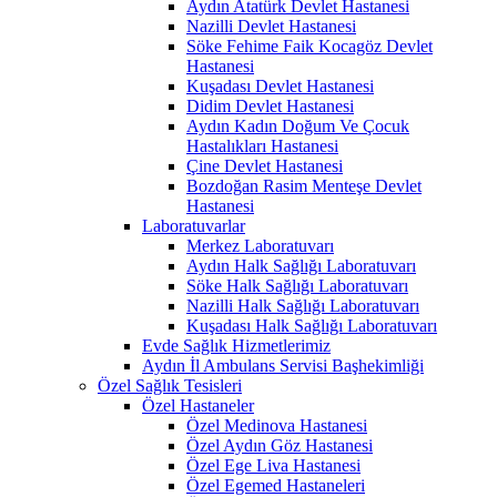
Aydın Atatürk Devlet Hastanesi
Nazilli Devlet Hastanesi
Söke Fehime Faik Kocagöz Devlet
Hastanesi
Kuşadası Devlet Hastanesi
Didim Devlet Hastanesi
Aydın Kadın Doğum Ve Çocuk
Hastalıkları Hastanesi
Çine Devlet Hastanesi
Bozdoğan Rasim Menteşe Devlet
Hastanesi
Laboratuvarlar
Merkez Laboratuvarı
Aydın Halk Sağlığı Laboratuvarı
Söke Halk Sağlığı Laboratuvarı
Nazilli Halk Sağlığı Laboratuvarı
Kuşadası Halk Sağlığı Laboratuvarı
Evde Sağlık Hizmetlerimiz
Aydın İl Ambulans Servisi Başhekimliği
Özel Sağlık Tesisleri
Özel Hastaneler
Özel Medinova Hastanesi
Özel Aydın Göz Hastanesi
Özel Ege Liva Hastanesi
Özel Egemed Hastaneleri