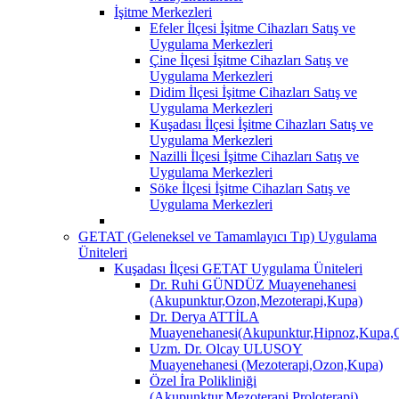
İşitme Merkezleri
Efeler İlçesi İşitme Cihazları Satış ve
Uygulama Merkezleri
Çine İlçesi İşitme Cihazları Satış ve
Uygulama Merkezleri
Didim İlçesi İşitme Cihazları Satış ve
Uygulama Merkezleri
Kuşadası İlçesi İşitme Cihazları Satış ve
Uygulama Merkezleri
Nazilli İlçesi İşitme Cihazları Satış ve
Uygulama Merkezleri
Söke İlçesi İşitme Cihazları Satış ve
Uygulama Merkezleri
GETAT (Geleneksel ve Tamamlayıcı Tıp) Uygulama
Üniteleri
Kuşadası İlçesi GETAT Uygulama Üniteleri
Dr. Ruhi GÜNDÜZ Muayenehanesi
(Akupunktur,Ozon,Mezoterapi,Kupa)
Dr. Derya ATTİLA
Muayenehanesi(Akupunktur,Hipnoz,Kupa,O
Uzm. Dr. Olcay ULUSOY
Muayenehanesi (Mezoterapi,Ozon,Kupa)
Özel İra Polikliniği
(Akupunktur,Mezoterapi,Proloterapi)