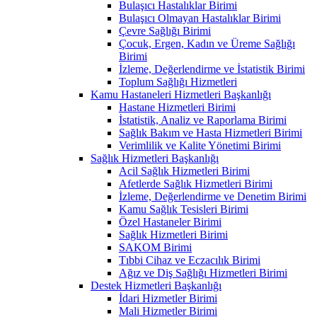
Bulaşıcı Hastalıklar Birimi
Bulaşıcı Olmayan Hastalıklar Birimi
Çevre Sağlığı Birimi
Çocuk, Ergen, Kadın ve Üreme Sağlığı
Birimi
İzleme, Değerlendirme ve İstatistik Birimi
Toplum Sağlığı Hizmetleri
Kamu Hastaneleri Hizmetleri Başkanlığı
Hastane Hizmetleri Birimi
İstatistik, Analiz ve Raporlama Birimi
Sağlık Bakım ve Hasta Hizmetleri Birimi
Verimlilik ve Kalite Yönetimi Birimi
Sağlık Hizmetleri Başkanlığı
Acil Sağlık Hizmetleri Birimi
Afetlerde Sağlık Hizmetleri Birimi
İzleme, Değerlendirme ve Denetim Birimi
Kamu Sağlık Tesisleri Birimi
Özel Hastaneler Birimi
Sağlık Hizmetleri Birimi
SAKOM Birimi
Tıbbi Cihaz ve Eczacılık Birimi
Ağız ve Diş Sağlığı Hizmetleri Birimi
Destek Hizmetleri Başkanlığı
İdari Hizmetler Birimi
Mali Hizmetler Birimi