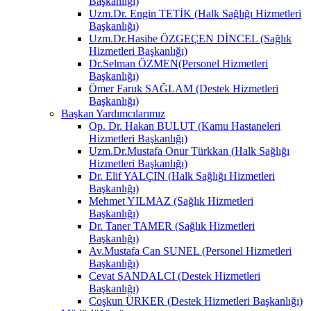
Başkanlığı)
Uzm.Dr. Engin TETİK (Halk Sağlığı Hizmetleri
Başkanlığı)
Uzm.Dr.Hasibe ÖZGEÇEN DİNCEL (Sağlık
Hizmetleri Başkanlığı)
Dr.Selman ÖZMEN(Personel Hizmetleri
Başkanlığı)
Ömer Faruk SAĞLAM (Destek Hizmetleri
Başkanlığı)
Başkan Yardımcılarımız
Op. Dr. Hakan BULUT (Kamu Hastaneleri
Hizmetleri Başkanlığı)
Uzm.Dr.Mustafa Onur Türkkan (Halk Sağlığı
Hizmetleri Başkanlığı)
Dr. Elif YALÇIN (Halk Sağlığı Hizmetleri
Başkanlığı)
Mehmet YILMAZ (Sağlık Hizmetleri
Başkanlığı)
Dr. Taner TAMER (Sağlık Hizmetleri
Başkanlığı)
Av.Mustafa Can SUNEL (Personel Hizmetleri
Başkanlığı)
Cevat SANDALCI (Destek Hizmetleri
Başkanlığı)
Coşkun ÜRKER (Destek Hizmetleri Başkanlığı)