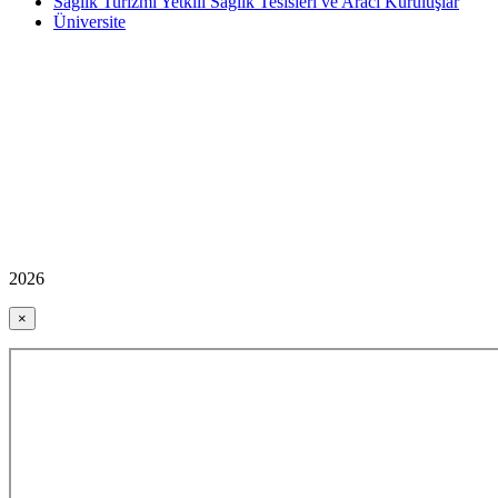
Sağlık Turizmi Yetkili Sağlık Tesisleri ve Aracı Kuruluşlar
Üniversite
2026
×