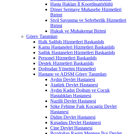
Hasta Hakları İl Koordinatörlüğü
Döner Sermaye Muhasebe Hizmetleri
Birimi
Sivil Savunma ve Seferberlik Hizmetleri
Birimi
Hukuk ve Muhakemat Birimi
Görev Tanımları
Halk Sağlığı Hizmetleri Başkanlığı
Kamu Hastaneleri Hizmetleri Başkanlığı
Sağlık Hastaneleri Hizmetleri Başkanlığı
Personel Hizmetleri Başkanlığı
Destek Hizmetleri Başkanlığı
Doğrudan Yönetim Hizmetleri
Hastane ve ADSM Görev Tanımları
Aydın Devlet Hastanesi
Atatürk Devlet Hastanesi
Aydın Kadın Doğum ve Çocuk
Hastalıkları Hastanesi
Nazilli Devlet Hastanesi
Söke Fehime Faik Kocagöz Devlet
Hastanesi
Didim Devlet Hastanesi
Kuşadası Devlet Hastanesi
Çine Devlet Hastanesi
Bozdoğan Rasim Menteşe İlçe Devlet