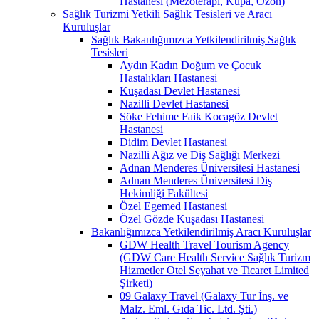
Hastanesi (Mezoterapi, Kupa, Ozon)
Sağlık Turizmi Yetkili Sağlık Tesisleri ve Aracı
Kuruluşlar
Sağlık Bakanlığımızca Yetkilendirilmiş Sağlık
Tesisleri
Aydın Kadın Doğum ve Çocuk
Hastalıkları Hastanesi
Kuşadası Devlet Hastanesi
Nazilli Devlet Hastanesi
Söke Fehime Faik Kocagöz Devlet
Hastanesi
Didim Devlet Hastanesi
Nazilli Ağız ve Diş Sağlığı Merkezi
Adnan Menderes Üniversitesi Hastanesi
Adnan Menderes Üniversitesi Diş
Hekimliği Fakültesi
Özel Egemed Hastanesi
Özel Gözde Kuşadası Hastanesi
Bakanlığımızca Yetkilendirilmiş Aracı Kuruluşlar
GDW Health Travel Tourism Agency
(GDW Care Health Service Sağlık Turizm
Hizmetler Otel Seyahat ve Ticaret Limited
Şirketi)
09 Galaxy Travel (Galaxy Tur İnş. ve
Malz. Eml. Gıda Tic. Ltd. Şti.)