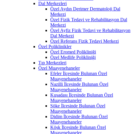
Dal Merkezleri
Özel Aydın Derimer Dermatoloji Dal
Merkezi
Özel Fizik Tedavi ve Rehabilitasyon Dal
Merkezi
Özel Ayfiz Fizik Tedavi ve Rehabilitasyon
Dal Merkezi
Özel Referans Fizik Tedavi Merkezi
Özel Poliklinikler
Özel Eromed Polikliniği
Özel Medlife Polikliniği
Tıp Merkezleri
Özel Muayenehaneler
Efeler İlçesinde Bulunan Özel
Muayenehaneler
Nazilli İlçesinde Bulunan Özel
Muayenehaneler
Kuşadası İlçesinde Bulunan Özel
Muayenehaneler
Söke İlçesinde Bulunan Özel
Muayenehaneler
Didim İlçesinde Bulunan Özel
Muayenehaneler
Köşk İlçesinde Bulunan Özel
Muayenehaneler