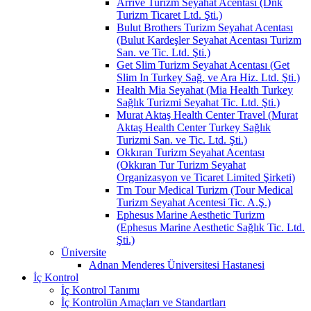
Arrive Turizm Seyahat Acentası (Dnk
Turizm Ticaret Ltd. Şti.)
Bulut Brothers Turizm Seyahat Acentası
(Bulut Kardeşler Seyahat Acentası Turizm
San. ve Tic. Ltd. Şti.)
Get Slim Turizm Seyahat Acentası (Get
Slim In Turkey Sağ. ve Ara Hiz. Ltd. Şti.)
Health Mia Seyahat (Mia Health Turkey
Sağlık Turizmi Seyahat Tic. Ltd. Şti.)
Murat Aktaş Health Center Travel (Murat
Aktaş Health Center Turkey Sağlık
Turizmi San. ve Tic. Ltd. Şti.)
Okkıran Turizm Seyahat Acentası
(Okkıran Tur Turizm Seyahat
Organizasyon ve Ticaret Limited Şirketi)
Tm Tour Medical Turizm (Tour Medical
Turizm Seyahat Acentesi Tic. A.Ş.)
Ephesus Marine Aesthetic Turizm
(Ephesus Marine Aesthetic Sağlık Tic. Ltd.
Şti.)
Üniversite
Adnan Menderes Üniversitesi Hastanesi
İç Kontrol
İç Kontrol Tanımı
İç Kontrolün Amaçları ve Standartları