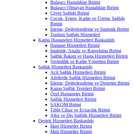
Bulaşıcı Hastalıklar Birimi
Bulaşıcı Olmayan Hastalıklar Birimi
Çevre Sağlığı Birimi
Çocuk, Ergen, Kadın ve Üreme Sağlığı
Birimi
İzleme, Değerlendirme ve İstatistik Birimi
Toplum Sağlığı Hizmetleri
Kamu Hastaneleri Hizmetleri Başkanlığı
Hastane Hizmetleri Birimi
İstatistik, Analiz ve Raporlama Birimi
Sağlık Bakım ve Hasta Hizmetleri Birimi
Verimlilik ve Kalite Yönetimi Birimi
Sağlık Hizmetleri Başkanlığı
Acil Sağlık Hizmetleri Birimi
Afetlerde Sağlık Hizmetleri Birimi
İzleme, Değerlendirme ve Denetim Birimi
Kamu Sağlık Tesisleri Birimi
Özel Hastaneler Birimi
Sağlık Hizmetleri Birimi
SAKOM Birimi
Tıbbi Cihaz ve Eczacılık Birimi
Ağız ve Diş Sağlığı Hizmetleri Birimi
Destek Hizmetleri Başkanlığı
İdari Hizmetler Birimi
Mali Hizmetler Birimi