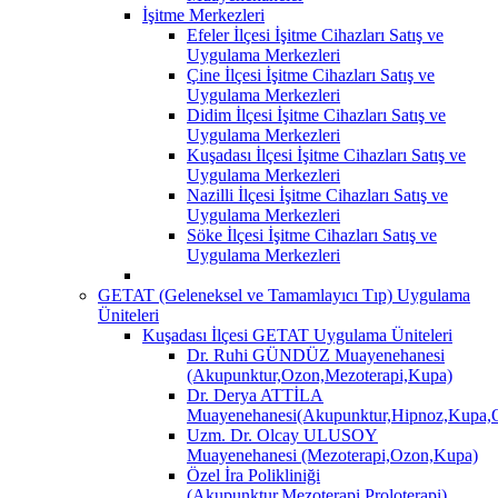
İşitme Merkezleri
Efeler İlçesi İşitme Cihazları Satış ve
Uygulama Merkezleri
Çine İlçesi İşitme Cihazları Satış ve
Uygulama Merkezleri
Didim İlçesi İşitme Cihazları Satış ve
Uygulama Merkezleri
Kuşadası İlçesi İşitme Cihazları Satış ve
Uygulama Merkezleri
Nazilli İlçesi İşitme Cihazları Satış ve
Uygulama Merkezleri
Söke İlçesi İşitme Cihazları Satış ve
Uygulama Merkezleri
GETAT (Geleneksel ve Tamamlayıcı Tıp) Uygulama
Üniteleri
Kuşadası İlçesi GETAT Uygulama Üniteleri
Dr. Ruhi GÜNDÜZ Muayenehanesi
(Akupunktur,Ozon,Mezoterapi,Kupa)
Dr. Derya ATTİLA
Muayenehanesi(Akupunktur,Hipnoz,Kupa,O
Uzm. Dr. Olcay ULUSOY
Muayenehanesi (Mezoterapi,Ozon,Kupa)
Özel İra Polikliniği
(Akupunktur,Mezoterapi,Proloterapi)