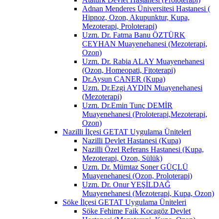
Adnan Menderes Üniversitesi Hastanesi (
Hipnoz, Ozon, Akupunktur, Kupa,
Mezoterapi, Proloterapi)
Uzm. Dr. Fatma Banu ÖZTÜRK
CEYHAN Muayenehanesi (Mezoterapi,
Ozon)
Uzm. Dr. Rabia ALAY Muayenehanesi
(Ozon, Homeopati, Fitoterapi)
Dr.Aysun CANER (Kupa)
Uzm. Dr.Ezgi AYDIN Muayenehanesi
(Mezoterapi)
Uzm. Dr.Emin Tunç DEMİR
Muayenehanesi (Proloterapi,Mezoterapi,
Ozon)
Nazilli İlçesi GETAT Uygulama Üniteleri
Nazilli Devlet Hastanesi (Kupa)
Nazilli Özel Referans Hastanesi (Kupa,
Mezoterapi, Ozon, Sülük)
Uzm. Dr. Mümtaz Soner GÜÇLÜ
Muayenehanesi (Ozon, Proloterapi)
Uzm. Dr. Onur YEŞİLDAĞ
Muayenehanesi (Mezoterapi, Kupa, Ozon)
Söke İlçesi GETAT Uygulama Üniteleri
Söke Fehime Faik Kocagöz Devlet