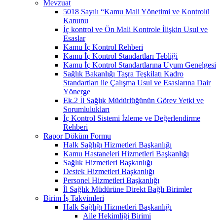
Mevzuat
5018 Sayılı “Kamu Mali Yönetimi ve Kontrolü
Kanunu
İç kontrol ve Ön Mali Kontrole İlişkin Usul ve
Esaslar
Kamu İç Kontrol Rehberi
Kamu İç Kontrol Standartları Tebliği
Kamu İç Kontrol Standartlarına Uyum Genelgesi
Sağlık Bakanlığı Taşra Teşkilatı Kadro
Standartları ile Çalışma Usul ve Esaslarına Dair
Yönerge
Ek.2 İl Sağlık Müdürlüğünün Görev Yetki ve
Sorumlulukları
İç Kontrol Sistemi İzleme ve Değerlendirme
Rehberi
Rapor Döküm Formu
Halk Sağlığı Hizmetleri Başkanlığı
Kamu Hastaneleri Hizmetleri Başkanlığı
Sağlık Hizmetleri Başkanlığı
Destek Hizmetleri Başkanlığı
Personel Hizmetleri Başkanlığı
İl Sağlık Müdürüne Direkt Bağlı Birimler
Birim İş Takvimleri
Halk Sağlığı Hizmetleri Başkanlığı
Aile Hekimliği Birimi