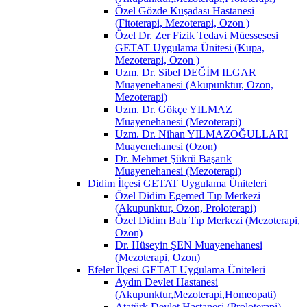
Özel Gözde Kuşadası Hastanesi
(Fitoterapi, Mezoterapi, Ozon )
Özel Dr. Zer Fizik Tedavi Müessesesi
GETAT Uygulama Ünitesi (Kupa,
Mezoterapi, Ozon )
Uzm. Dr. Sibel DEĞİM ILGAR
Muayenehanesi (Akupunktur, Ozon,
Mezoterapi)
Uzm. Dr. Gökçe YILMAZ
Muayenehanesi (Mezoterapi)
Uzm. Dr. Nihan YILMAZOĞULLARI
Muayenehanesi (Ozon)
Dr. Mehmet Şükrü Başarık
Muayenehanesi (Mezoterapi)
Didim İlçesi GETAT Uygulama Üniteleri
Özel Didim Egemed Tıp Merkezi
(Akupunktur, Ozon, Proloterapi)
Özel Didim Batı Tıp Merkezi (Mezoterapi,
Ozon)
Dr. Hüseyin ŞEN Muayenehanesi
(Mezoterapi, Ozon)
Efeler İlçesi GETAT Uygulama Üniteleri
Aydın Devlet Hastanesi
(Akupunktur,Mezoterapi,Homeopati)
Atatürk Devlet Hastanesi (Proloterapi)