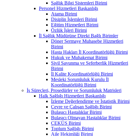
Sağlık Bilgi Sistemleri Birimi
Personel Hizmetleri Başkanlığı
Atama Birimi
Disiplin İşlemleri Birimi
Eğitim Hizmetleri Birimi
Özlük İşleri Birimi
İl Sağlık Müdürüne Direkt Bağlı Birimler
Döner Sermaye Muhasebe Hizmetleri
Birimi
Hasta Hakları İl Koordinatörlüğü Birimi
Hukuk ve Muhakemat Birimi
Sivil Savunma ve Seferberlik Hizmetleri
Birimi
İl Kalite Koordinatörlüğü Birimi
Mesleki Sorumluluk Kurulu İl
Koordinatörlüğü Birimi
İş Süreçleri, Prosedürler ve Sorumluluk Matrisleri
Halk Sağlığı Hizmetleri Başkanlığı
İzleme Değerlendirme ve İstatistik Birimi
Çevre ve Çalışan Sağlığı Birimi
Bulaşıcı Hastalıklar Birimi
Bulaşıcı Olmayan Hastalıklar Birimi
ÇEKÜS Birimi
Toplum Sağlığı Birimi
Aile Hekimliği Birimi