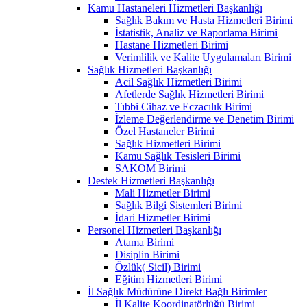
Kamu Hastaneleri Hizmetleri Başkanlığı
Sağlık Bakım ve Hasta Hizmetleri Birimi
İstatistik, Analiz ve Raporlama Birimi
Hastane Hizmetleri Birimi
Verimlilik ve Kalite Uygulamaları Birimi
Sağlık Hizmetleri Başkanlığı
Acil Sağlık Hizmetleri Birimi
Afetlerde Sağlık Hizmetleri Birimi
Tıbbi Cihaz ve Eczacılık Birimi
İzleme Değerlendirme ve Denetim Birimi
Özel Hastaneler Birimi
Sağlık Hizmetleri Birimi
Kamu Sağlık Tesisleri Birimi
SAKOM Birimi
Destek Hizmetleri Başkanlığı
Mali Hizmetler Birimi
Sağlık Bilgi Sistemleri Birimi
İdari Hizmetler Birimi
Personel Hizmetleri Başkanlığı
Atama Birimi
Disiplin Birimi
Özlük( Sicil) Birimi
Eğitim Hizmetleri Birimi
İl Sağlık Müdürüne Direkt Bağlı Birimler
İl Kalite Koordinatörlüğü Birimi