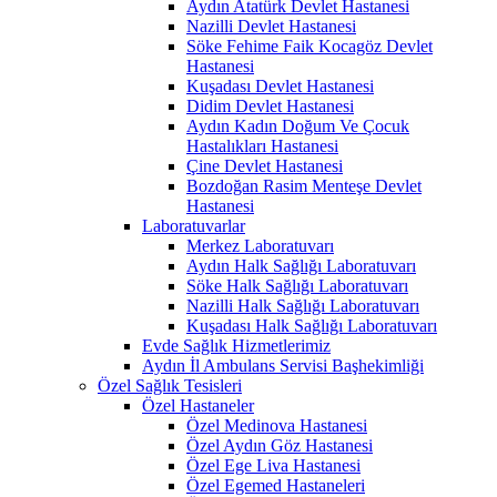
Aydın Atatürk Devlet Hastanesi
Nazilli Devlet Hastanesi
Söke Fehime Faik Kocagöz Devlet
Hastanesi
Kuşadası Devlet Hastanesi
Didim Devlet Hastanesi
Aydın Kadın Doğum Ve Çocuk
Hastalıkları Hastanesi
Çine Devlet Hastanesi
Bozdoğan Rasim Menteşe Devlet
Hastanesi
Laboratuvarlar
Merkez Laboratuvarı
Aydın Halk Sağlığı Laboratuvarı
Söke Halk Sağlığı Laboratuvarı
Nazilli Halk Sağlığı Laboratuvarı
Kuşadası Halk Sağlığı Laboratuvarı
Evde Sağlık Hizmetlerimiz
Aydın İl Ambulans Servisi Başhekimliği
Özel Sağlık Tesisleri
Özel Hastaneler
Özel Medinova Hastanesi
Özel Aydın Göz Hastanesi
Özel Ege Liva Hastanesi
Özel Egemed Hastaneleri