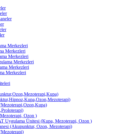
ler
eler
aneler
er
ler
ler
lama Merkezleri
ama Merkezleri
lama Merkezleri
ygulama Merkezleri
ulama Merkezleri
ama Merkezleri
eleri
ktur,Ozon,Mezoterapi,Kupa)
tur,Hipnoz,Kupa,Ozon,Mezoterapi)
Mezoterapi,Ozon,Kupa)
,Proloterapi)
 Mezoterapi, Ozon )
AT Uygulama Ünitesi (Kupa, Mezoterapi, Ozon )
si (Akupunktur, Ozon, Mezoterapi)
Mezoterapi)