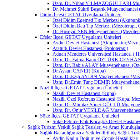
Uzm. Dr. Nihan YILMAZOĞULLARI Muay
Dr. Mehmet Şükrü Başarık Muayenehanesi 
Didim İlçesi GETAT Uygulama Üniteleri
Özel Didim Egemed Tıp Merkezi (Akupunktu
Özel Didim Batı Tıp Merkezi (Mezoterapi, 
Dr. Hüseyin ŞEN Muayenehanesi (Mezotera
Efeler İlçesi GETAT Uygulama Üniteleri
Aydın Devlet Hastanesi (Akupunktur,Mezot
Atatürk Devlet Hastanesi (Proloterapi)
Adnan Menderes Üniversitesi Hastanesi ( H
Uzm. Dr. Fatma Banu ÖZTÜRK CEYHAN M
Uzm. Dr. Rabia ALAY Muayenehanesi (Ozon
Dr.Aysun CANER (Kupa)
Uzm. Dr.Ezgi AYDIN Muayenehanesi (Mezo
Uzm. Dr.Emin Tunç DEMİR Muayenehanesi 
Nazilli İlçesi GETAT Uygulama Üniteleri
Nazilli Devlet Hastanesi (Kupa)
Nazilli Özel Referans Hastanesi (Kupa, Mez
Uzm. Dr. Mümtaz Soner GÜÇLÜ Muayenehan
Uzm. Dr. Onur YEŞİLDAĞ Muayenehanesi 
Söke İlçesi GETAT Uygulama Üniteleri
Söke Fehime Faik Kocagöz Devlet Hastanes
Sağlık Turizmi Yetkili Sağlık Tesisleri ve Aracı Kuruluşla
Sağlık Bakanlığımızca Yetkilendirilmiş Sağlık Tesis
Aydın Kadın Doğum ve Çocuk Hastalıkları 