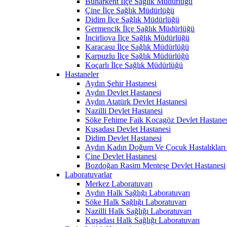
Buharkent İlçe Sağlık Müdürlüğü
Çine İlçe Sağlık Müdürlüğü
Didim İlçe Sağlık Müdürlüğü
Germencik İlçe Sağlık Müdürlüğü
İncirliova İlçe Sağlık Müdürlüğü
Karacasu İlçe Sağlık Müdürlüğü
Karpuzlu İlçe Sağlık Müdürlüğü
Koçarlı İlçe Sağlık Müdürlüğü
Hastaneler
Aydın Şehir Hastanesi
Aydın Devlet Hastanesi
Aydın Atatürk Devlet Hastanesi
Nazilli Devlet Hastanesi
Söke Fehime Faik Kocagöz Devlet Hastanes
Kuşadası Devlet Hastanesi
Didim Devlet Hastanesi
Aydın Kadın Doğum Ve Çocuk Hastalıkları 
Çine Devlet Hastanesi
Bozdoğan Rasim Menteşe Devlet Hastanesi
Laboratuvarlar
Merkez Laboratuvarı
Aydın Halk Sağlığı Laboratuvarı
Söke Halk Sağlığı Laboratuvarı
Nazilli Halk Sağlığı Laboratuvarı
Kuşadası Halk Sağlığı Laboratuvarı