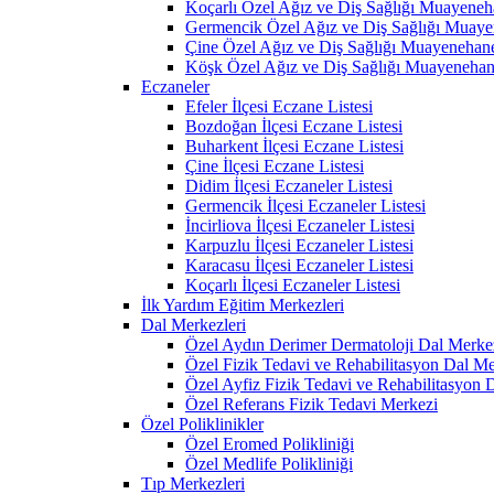
Koçarlı Özel Ağız ve Diş Sağlığı Muayeneh
Germencik Özel Ağız ve Diş Sağlığı Muaye
Çine Özel Ağız ve Diş Sağlığı Muayenehane
Köşk Özel Ağız ve Diş Sağlığı Muayenehan
Eczaneler
Efeler İlçesi Eczane Listesi
Bozdoğan İlçesi Eczane Listesi
Buharkent İlçesi Eczane Listesi
Çine İlçesi Eczane Listesi
Didim İlçesi Eczaneler Listesi
Germencik İlçesi Eczaneler Listesi
İncirliova İlçesi Eczaneler Listesi
Karpuzlu İlçesi Eczaneler Listesi
Karacasu İlçesi Eczaneler Listesi
Koçarlı İlçesi Eczaneler Listesi
İlk Yardım Eğitim Merkezleri
Dal Merkezleri
Özel Aydın Derimer Dermatoloji Dal Merke
Özel Fizik Tedavi ve Rehabilitasyon Dal Me
Özel Ayfiz Fizik Tedavi ve Rehabilitasyon 
Özel Referans Fizik Tedavi Merkezi
Özel Poliklinikler
Özel Eromed Polikliniği
Özel Medlife Polikliniği
Tıp Merkezleri