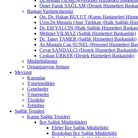
Dr.Selman ÖZMEN(Personel Hizmetleri Başkanlığ
Ömer Faruk SAĞLAM (Destek Hizmetleri Başkanl
Başkan Yardımcılarımız
Op. Dr. Hakan BULUT (Kamu Hastaneleri Hizmetl
Uzm.Dr.Mustafa Onur Türkkan (Halk Sağlığı Hizme
Dr. Elif YALÇIN (Halk Sağlığı Hizmetleri Başkanl
Mehmet YILMAZ (Sağlık Hizmetleri Başkanlığı)
Dr. Taner TAMER (Sağlık Hizmetleri Başkanlığı)
Av.Mustafa Can SUNEL (Personel Hizmetleri Başk
Cevat SANDALCI (Destek Hizmetleri Başkanlığı
Coşkun ÜRKER (Destek Hizmetleri Başkanlığı)
Müdürlüğümüz
Organizasyon Şeması
Mevzuat
Kanunlar
Yönetmelikler
Genelgeler
Yönergeler
Tüzükler
Tebliğler
Sağlık Tesisleri
Kamu Sağlık Tesisleri
İlçe Sağlık Müdürlükleri
Efeler İlçe Sağlık Müdürlüğü
Bozdoğan İlçe Sağlık Müdürlüğü