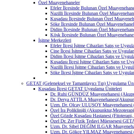
Özel Muayenehaneler
Efeler İlçesinde Bulunan Özel Muayenehane
Nazilli İlçesinde Bulunan Özel Muayenehan
Kuşadası İlçesinde Bulunan Özel Muayeneh
Söke İlçesinde Bulunan Özel Muayenehanel
Didim İlçesinde Bulunan Özel Muayenehane
Köşk İlçesinde Bulunan Özel Muayenehane
İşitme Merkezleri
Efeler İlçesi İşitme Cihazları Satış ve Uygu
Çine İlçesi İşitme Cihazları Satış ve Uygul
Didim İlçesi İşitme Cihazları Satış ve Uygu
Kuşadası İlçesi İşitme Cihazları Satış ve U
Nazilli İlçesi İşitme Cihazları Satış ve Uyg
Söke İlçesi İşitme Cihazları Satış ve Uygul
GETAT (Geleneksel ve Tamamlayıcı Tıp) Uygulama Ünit
Kuşadası İlçesi GETAT Uygulama Üniteleri
Dr. Ruhi GÜNDÜZ Muayenehanesi (Akupun
Dr. Derya ATTİLA Muayenehanesi(Akupunk
Uzm. Dr. Olcay ULUSOY Muayenehanesi (
Özel İra Polikliniği (Akupunktur,Mezoterapi
Özel Gözde Kuşadası Hastanesi (Fitoterapi,
Özel Dr. Zer Fizik Tedavi Müessesesi GET
Uzm. Dr. Sibel DEĞİM ILGAR Muayenehane
Uzm. Dr. Gökçe YILMAZ Muayenehanesi (