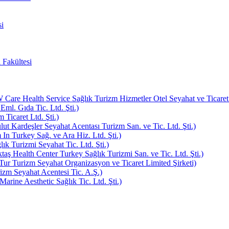
i
 Fakültesi
e Health Service Sağlık Turizm Hizmetler Otel Seyahat ve Ticaret L
Eml. Gıda Tic. Ltd. Şti.)
Ticaret Ltd. Şti.)
ut Kardeşler Seyahat Acentası Turizm San. ve Tic. Ltd. Şti.)
In Turkey Sağ. ve Ara Hiz. Ltd. Şti.)
k Turizmi Seyahat Tic. Ltd. Şti.)
aş Health Center Turkey Sağlık Turizmi San. ve Tic. Ltd. Şti.)
ur Turizm Seyahat Organizasyon ve Ticaret Limited Şirketi)
zm Seyahat Acentesi Tic. A.Ş.)
rine Aesthetic Sağlık Tic. Ltd. Şti.)