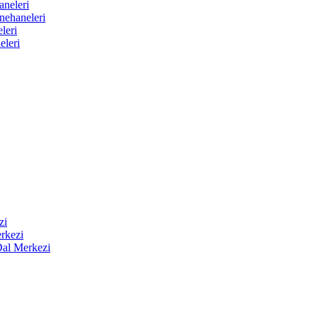
aneleri
nehaneleri
leri
eleri
zi
rkezi
Dal Merkezi