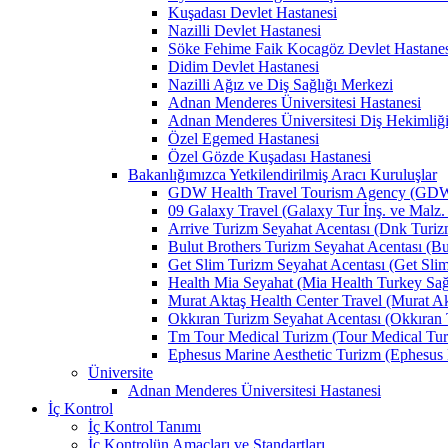
Kuşadası Devlet Hastanesi
Nazilli Devlet Hastanesi
Söke Fehime Faik Kocagöz Devlet Hastanes
Didim Devlet Hastanesi
Nazilli Ağız ve Diş Sağlığı Merkezi
Adnan Menderes Üniversitesi Hastanesi
Adnan Menderes Üniversitesi Diş Hekimliği
Özel Egemed Hastanesi
Özel Gözde Kuşadası Hastanesi
Bakanlığımızca Yetkilendirilmiş Aracı Kuruluşlar
GDW Health Travel Tourism Agency (GDW Car
09 Galaxy Travel (Galaxy Tur İnş. ve Malz. 
Arrive Turizm Seyahat Acentası (Dnk Turizm 
Bulut Brothers Turizm Seyahat Acentası (Bul
Get Slim Turizm Seyahat Acentası (Get Slim 
Health Mia Seyahat (Mia Health Turkey Sağlı
Murat Aktaş Health Center Travel (Murat Akt
Okkıran Turizm Seyahat Acentası (Okkıran T
Tm Tour Medical Turizm (Tour Medical Turi
Ephesus Marine Aesthetic Turizm (Ephesus Ma
Üniversite
Adnan Menderes Üniversitesi Hastanesi
İç Kontrol
İç Kontrol Tanımı
İç Kontrolün Amaçları ve Standartları