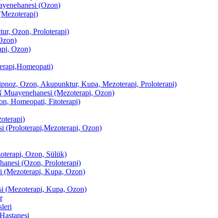
enehanesi (Ozon)
(Mezoterapi)
r, Ozon, Proloterapi)
Ozon)
pi, Ozon)
erapi,Homeopati)
ipnoz, Ozon, Akupunktur, Kupa, Mezoterapi, Proloterapi)
uayenehanesi (Mezoterapi, Ozon)
, Homeopati, Fitoterapi)
terapi)
(Proloterapi,Mezoterapi, Ozon)
oterapi, Ozon, Sülük)
esi (Ozon, Proloterapi)
(Mezoterapi, Kupa, Ozon)
i (Mezoterapi, Kupa, Ozon)
r
leri
Hastanesi