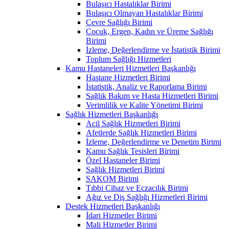
Bulaşıcı Hastalıklar Birimi
Bulaşıcı Olmayan Hastalıklar Birimi
Çevre Sağlığı Birimi
Çocuk, Ergen, Kadın ve Üreme Sağlığı
Birimi
İzleme, Değerlendirme ve İstatistik Birimi
Toplum Sağlığı Hizmetleri
Kamu Hastaneleri Hizmetleri Başkanlığı
Hastane Hizmetleri Birimi
İstatistik, Analiz ve Raporlama Birimi
Sağlık Bakım ve Hasta Hizmetleri Birimi
Verimlilik ve Kalite Yönetimi Birimi
Sağlık Hizmetleri Başkanlığı
Acil Sağlık Hizmetleri Birimi
Afetlerde Sağlık Hizmetleri Birimi
İzleme, Değerlendirme ve Denetim Birimi
Kamu Sağlık Tesisleri Birimi
Özel Hastaneler Birimi
Sağlık Hizmetleri Birimi
SAKOM Birimi
Tıbbi Cihaz ve Eczacılık Birimi
Ağız ve Diş Sağlığı Hizmetleri Birimi
Destek Hizmetleri Başkanlığı
İdari Hizmetler Birimi
Mali Hizmetler Birimi