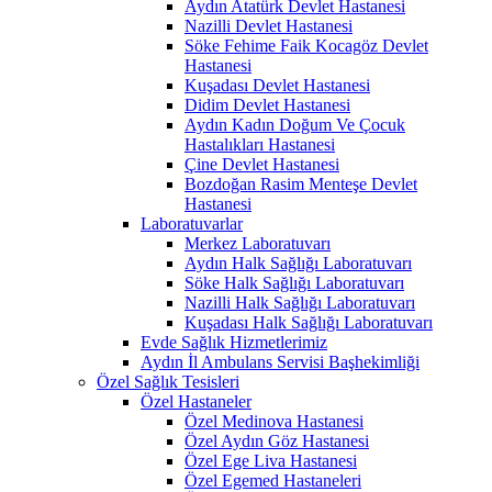
Aydın Atatürk Devlet Hastanesi
Nazilli Devlet Hastanesi
Söke Fehime Faik Kocagöz Devlet
Hastanesi
Kuşadası Devlet Hastanesi
Didim Devlet Hastanesi
Aydın Kadın Doğum Ve Çocuk
Hastalıkları Hastanesi
Çine Devlet Hastanesi
Bozdoğan Rasim Menteşe Devlet
Hastanesi
Laboratuvarlar
Merkez Laboratuvarı
Aydın Halk Sağlığı Laboratuvarı
Söke Halk Sağlığı Laboratuvarı
Nazilli Halk Sağlığı Laboratuvarı
Kuşadası Halk Sağlığı Laboratuvarı
Evde Sağlık Hizmetlerimiz
Aydın İl Ambulans Servisi Başhekimliği
Özel Sağlık Tesisleri
Özel Hastaneler
Özel Medinova Hastanesi
Özel Aydın Göz Hastanesi
Özel Ege Liva Hastanesi
Özel Egemed Hastaneleri