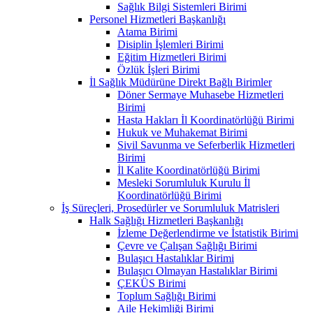
Sağlık Bilgi Sistemleri Birimi
Personel Hizmetleri Başkanlığı
Atama Birimi
Disiplin İşlemleri Birimi
Eğitim Hizmetleri Birimi
Özlük İşleri Birimi
İl Sağlık Müdürüne Direkt Bağlı Birimler
Döner Sermaye Muhasebe Hizmetleri
Birimi
Hasta Hakları İl Koordinatörlüğü Birimi
Hukuk ve Muhakemat Birimi
Sivil Savunma ve Seferberlik Hizmetleri
Birimi
İl Kalite Koordinatörlüğü Birimi
Mesleki Sorumluluk Kurulu İl
Koordinatörlüğü Birimi
İş Süreçleri, Prosedürler ve Sorumluluk Matrisleri
Halk Sağlığı Hizmetleri Başkanlığı
İzleme Değerlendirme ve İstatistik Birimi
Çevre ve Çalışan Sağlığı Birimi
Bulaşıcı Hastalıklar Birimi
Bulaşıcı Olmayan Hastalıklar Birimi
ÇEKÜS Birimi
Toplum Sağlığı Birimi
Aile Hekimliği Birimi