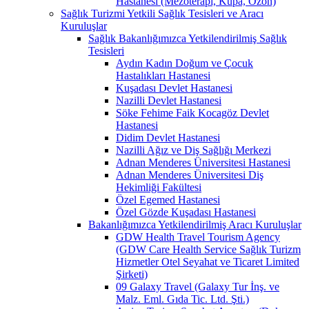
Hastanesi (Mezoterapi, Kupa, Ozon)
Sağlık Turizmi Yetkili Sağlık Tesisleri ve Aracı
Kuruluşlar
Sağlık Bakanlığımızca Yetkilendirilmiş Sağlık
Tesisleri
Aydın Kadın Doğum ve Çocuk
Hastalıkları Hastanesi
Kuşadası Devlet Hastanesi
Nazilli Devlet Hastanesi
Söke Fehime Faik Kocagöz Devlet
Hastanesi
Didim Devlet Hastanesi
Nazilli Ağız ve Diş Sağlığı Merkezi
Adnan Menderes Üniversitesi Hastanesi
Adnan Menderes Üniversitesi Diş
Hekimliği Fakültesi
Özel Egemed Hastanesi
Özel Gözde Kuşadası Hastanesi
Bakanlığımızca Yetkilendirilmiş Aracı Kuruluşlar
GDW Health Travel Tourism Agency
(GDW Care Health Service Sağlık Turizm
Hizmetler Otel Seyahat ve Ticaret Limited
Şirketi)
09 Galaxy Travel (Galaxy Tur İnş. ve
Malz. Eml. Gıda Tic. Ltd. Şti.)