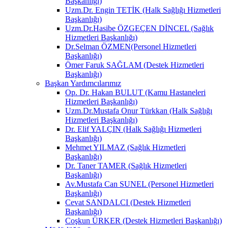
Başkanlığı)
Uzm.Dr. Engin TETİK (Halk Sağlığı Hizmetleri
Başkanlığı)
Uzm.Dr.Hasibe ÖZGEÇEN DİNCEL (Sağlık
Hizmetleri Başkanlığı)
Dr.Selman ÖZMEN(Personel Hizmetleri
Başkanlığı)
Ömer Faruk SAĞLAM (Destek Hizmetleri
Başkanlığı)
Başkan Yardımcılarımız
Op. Dr. Hakan BULUT (Kamu Hastaneleri
Hizmetleri Başkanlığı)
Uzm.Dr.Mustafa Onur Türkkan (Halk Sağlığı
Hizmetleri Başkanlığı)
Dr. Elif YALÇIN (Halk Sağlığı Hizmetleri
Başkanlığı)
Mehmet YILMAZ (Sağlık Hizmetleri
Başkanlığı)
Dr. Taner TAMER (Sağlık Hizmetleri
Başkanlığı)
Av.Mustafa Can SUNEL (Personel Hizmetleri
Başkanlığı)
Cevat SANDALCI (Destek Hizmetleri
Başkanlığı)
Coşkun ÜRKER (Destek Hizmetleri Başkanlığı)