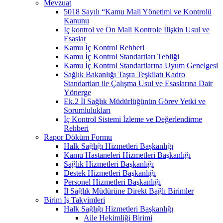
Mevzuat
5018 Sayılı “Kamu Mali Yönetimi ve Kontrolü
Kanunu
İç kontrol ve Ön Mali Kontrole İlişkin Usul ve
Esaslar
Kamu İç Kontrol Rehberi
Kamu İç Kontrol Standartları Tebliği
Kamu İç Kontrol Standartlarına Uyum Genelgesi
Sağlık Bakanlığı Taşra Teşkilatı Kadro
Standartları ile Çalışma Usul ve Esaslarına Dair
Yönerge
Ek.2 İl Sağlık Müdürlüğünün Görev Yetki ve
Sorumlulukları
İç Kontrol Sistemi İzleme ve Değerlendirme
Rehberi
Rapor Döküm Formu
Halk Sağlığı Hizmetleri Başkanlığı
Kamu Hastaneleri Hizmetleri Başkanlığı
Sağlık Hizmetleri Başkanlığı
Destek Hizmetleri Başkanlığı
Personel Hizmetleri Başkanlığı
İl Sağlık Müdürüne Direkt Bağlı Birimler
Birim İş Takvimleri
Halk Sağlığı Hizmetleri Başkanlığı
Aile Hekimliği Birimi