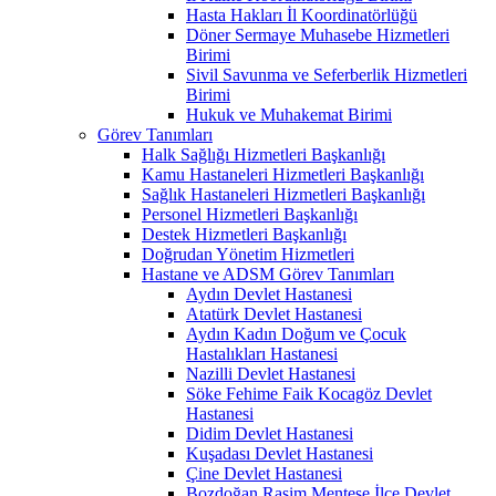
Hasta Hakları İl Koordinatörlüğü
Döner Sermaye Muhasebe Hizmetleri
Birimi
Sivil Savunma ve Seferberlik Hizmetleri
Birimi
Hukuk ve Muhakemat Birimi
Görev Tanımları
Halk Sağlığı Hizmetleri Başkanlığı
Kamu Hastaneleri Hizmetleri Başkanlığı
Sağlık Hastaneleri Hizmetleri Başkanlığı
Personel Hizmetleri Başkanlığı
Destek Hizmetleri Başkanlığı
Doğrudan Yönetim Hizmetleri
Hastane ve ADSM Görev Tanımları
Aydın Devlet Hastanesi
Atatürk Devlet Hastanesi
Aydın Kadın Doğum ve Çocuk
Hastalıkları Hastanesi
Nazilli Devlet Hastanesi
Söke Fehime Faik Kocagöz Devlet
Hastanesi
Didim Devlet Hastanesi
Kuşadası Devlet Hastanesi
Çine Devlet Hastanesi
Bozdoğan Rasim Menteşe İlçe Devlet