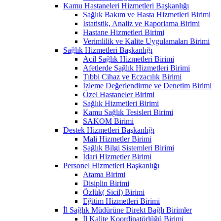
Kamu Hastaneleri Hizmetleri Başkanlığı
Sağlık Bakım ve Hasta Hizmetleri Birimi
İstatistik, Analiz ve Raporlama Birimi
Hastane Hizmetleri Birimi
Verimlilik ve Kalite Uygulamaları Birimi
Sağlık Hizmetleri Başkanlığı
Acil Sağlık Hizmetleri Birimi
Afetlerde Sağlık Hizmetleri Birimi
Tıbbi Cihaz ve Eczacılık Birimi
İzleme Değerlendirme ve Denetim Birimi
Özel Hastaneler Birimi
Sağlık Hizmetleri Birimi
Kamu Sağlık Tesisleri Birimi
SAKOM Birimi
Destek Hizmetleri Başkanlığı
Mali Hizmetler Birimi
Sağlık Bilgi Sistemleri Birimi
İdari Hizmetler Birimi
Personel Hizmetleri Başkanlığı
Atama Birimi
Disiplin Birimi
Özlük( Sicil) Birimi
Eğitim Hizmetleri Birimi
İl Sağlık Müdürüne Direkt Bağlı Birimler
İl Kalite Koordinatörlüğü Birimi