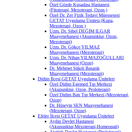
Özel Gözde Kuşadası Hastanesi
(Fitoterapi, Mezoterapi, Ozon )
Özel Dr. Zer Fizik Tedavi Müessesesi
GETAT Uygulama Ünitesi (Kupa,
Mezoterapi, Ozon )
Uzm. Dr. Sibel DEĞİM ILGAR
Muayenehanesi (Akupunktur, Ozon,
Mezoterapi)
Uzm. Dr. Gökçe YILMAZ
Muayenehanesi (Mezoterapi)
Uzm. Dr. Nihan YILMAZOĞULLARI
Muayenehanesi (Ozon)
Dr. Mehmet Şükrü Başarık
Muayenehanesi (Mezoterapi)
Didim İlçesi GETAT Uygulama Üniteleri
Özel Didim Egemed Tıp Merkezi
(Akupunktur, Ozon, Proloterapi)
Özel Didim Batı Tıp Merkezi (Mezoterapi,
Ozon)
Dr. Hüseyin ŞEN Muayenehanesi
(Mezoterapi, Ozon)
Efeler İlçesi GETAT Uygulama Üniteleri
Aydın Devlet Hastanesi
(Akupunktur,Mezoterapi,Homeopati)
Atatürk Devlet Hastanesi (Proloterapi)