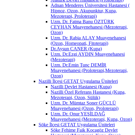
Adnan Menderes Üniversitesi Hastanesi (
Hipnoz, Ozon, Akupunktur, Kupa,
Mezoterapi, Proloterapi)
Uzm. Dr. Fatma Banu ÖZTÜRK
CEYHAN Muayenehanesi (Mezoterapi,
Ozon)
Uzm. Dr. Rabia ALAY Muayenehanesi
(Ozon, Homeopati, Fitoterapi)
Dr.Aysun CANER (Kupa)
Uzm. Dr.Ezgi AYDIN Muayenehanesi
(Mezoterapi)
Uzm. Dr.Emin Tunç DEMİR
Muayenehanesi (Proloterapi,Mezoterapi,
Ozon)
Nazilli İlçesi GETAT Uygulama Üniteleri
Nazilli Devlet Hastanesi (Kupa)
Nazilli Özel Referans Hastanesi (Kupa,
Mezoterapi, Ozon, Sülük)
Uzm. Dr. Mümtaz Soner GÜÇLÜ
Muayenehanesi (Ozon, Proloterapi)
Uzm. Dr. Onur YEŞİLDAĞ
Muayenehanesi (Mezoterapi, Kupa, Ozon)
Söke İlçesi GETAT Uygulama Üniteleri
Söke Fehime Faik Kocagöz Devlet