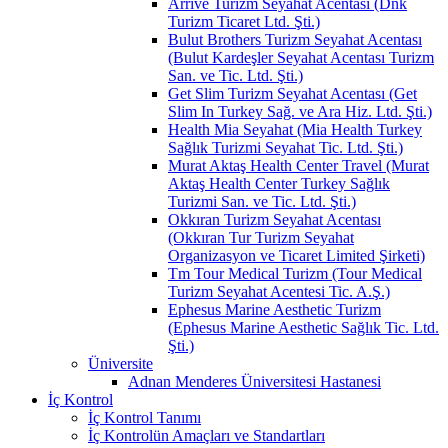
Arrive Turizm Seyahat Acentası (Dnk
Turizm Ticaret Ltd. Şti.)
Bulut Brothers Turizm Seyahat Acentası
(Bulut Kardeşler Seyahat Acentası Turizm
San. ve Tic. Ltd. Şti.)
Get Slim Turizm Seyahat Acentası (Get
Slim In Turkey Sağ. ve Ara Hiz. Ltd. Şti.)
Health Mia Seyahat (Mia Health Turkey
Sağlık Turizmi Seyahat Tic. Ltd. Şti.)
Murat Aktaş Health Center Travel (Murat
Aktaş Health Center Turkey Sağlık
Turizmi San. ve Tic. Ltd. Şti.)
Okkıran Turizm Seyahat Acentası
(Okkıran Tur Turizm Seyahat
Organizasyon ve Ticaret Limited Şirketi)
Tm Tour Medical Turizm (Tour Medical
Turizm Seyahat Acentesi Tic. A.Ş.)
Ephesus Marine Aesthetic Turizm
(Ephesus Marine Aesthetic Sağlık Tic. Ltd.
Şti.)
Üniversite
Adnan Menderes Üniversitesi Hastanesi
İç Kontrol
İç Kontrol Tanımı
İç Kontrolün Amaçları ve Standartları