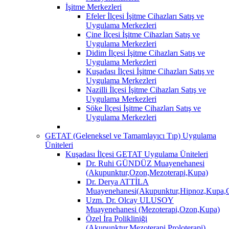
İşitme Merkezleri
Efeler İlçesi İşitme Cihazları Satış ve
Uygulama Merkezleri
Çine İlçesi İşitme Cihazları Satış ve
Uygulama Merkezleri
Didim İlçesi İşitme Cihazları Satış ve
Uygulama Merkezleri
Kuşadası İlçesi İşitme Cihazları Satış ve
Uygulama Merkezleri
Nazilli İlçesi İşitme Cihazları Satış ve
Uygulama Merkezleri
Söke İlçesi İşitme Cihazları Satış ve
Uygulama Merkezleri
GETAT (Geleneksel ve Tamamlayıcı Tıp) Uygulama
Üniteleri
Kuşadası İlçesi GETAT Uygulama Üniteleri
Dr. Ruhi GÜNDÜZ Muayenehanesi
(Akupunktur,Ozon,Mezoterapi,Kupa)
Dr. Derya ATTİLA
Muayenehanesi(Akupunktur,Hipnoz,Kupa,O
Uzm. Dr. Olcay ULUSOY
Muayenehanesi (Mezoterapi,Ozon,Kupa)
Özel İra Polikliniği
(Akupunktur,Mezoterapi,Proloterapi)