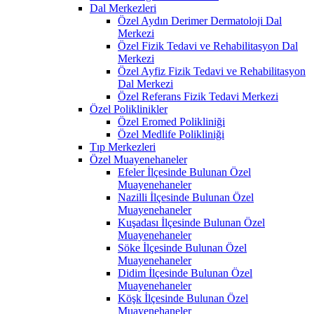
Dal Merkezleri
Özel Aydın Derimer Dermatoloji Dal
Merkezi
Özel Fizik Tedavi ve Rehabilitasyon Dal
Merkezi
Özel Ayfiz Fizik Tedavi ve Rehabilitasyon
Dal Merkezi
Özel Referans Fizik Tedavi Merkezi
Özel Poliklinikler
Özel Eromed Polikliniği
Özel Medlife Polikliniği
Tıp Merkezleri
Özel Muayenehaneler
Efeler İlçesinde Bulunan Özel
Muayenehaneler
Nazilli İlçesinde Bulunan Özel
Muayenehaneler
Kuşadası İlçesinde Bulunan Özel
Muayenehaneler
Söke İlçesinde Bulunan Özel
Muayenehaneler
Didim İlçesinde Bulunan Özel
Muayenehaneler
Köşk İlçesinde Bulunan Özel
Muayenehaneler