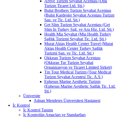
Arrive Turizm Seyahat Acentası (Dnk
Turizm Ticaret Ltd. Şti.)
Bulut Brothers Turizm Seyahat Acentası
(Bulut Kardeşler Seyahat Acentası Turizm
San. ve Tic. Ltd. Şti.)
Get Slim Turizm Seyahat Acentası (Get
Slim In Turkey Sağ. ve Ara Hiz. Ltd. Şti.)
Health Mia Seyahat (Mia Health Turkey
Sağlık Turizmi Seyahat Tic. Ltd. Şti.)
Murat Aktaş Health Center Travel (Murat
Aktaş Health Center Turkey Sağlık
Turizmi San. ve Tic. Ltd. Şti.)
Okkıran Turizm Seyahat Acentası
(Okkıran Tur Turizm Seyahat
Organizasyon ve Ticaret Limited Şirketi)
Tm Tour Medical Turizm (Tour Medical
Turizm Seyahat Acentesi Tic. A.Ş.)
Ephesus Marine Aesthetic Turizm
(Ephesus Marine Aesthetic Sağlık Tic. Ltd.
Şti.)
Üniversite
Adnan Menderes Üniversitesi Hastanesi
İç Kontrol
İç Kontrol Tanımı
İç Kontrolün Amaçları ve Standartları