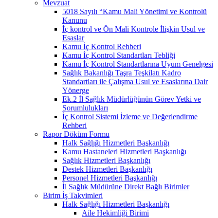
Mevzuat
5018 Sayılı “Kamu Mali Yönetimi ve Kontrolü
Kanunu
İç kontrol ve Ön Mali Kontrole İlişkin Usul ve
Esaslar
Kamu İç Kontrol Rehberi
Kamu İç Kontrol Standartları Tebliği
Kamu İç Kontrol Standartlarına Uyum Genelgesi
Sağlık Bakanlığı Taşra Teşkilatı Kadro
Standartları ile Çalışma Usul ve Esaslarına Dair
Yönerge
Ek.2 İl Sağlık Müdürlüğünün Görev Yetki ve
Sorumlulukları
İç Kontrol Sistemi İzleme ve Değerlendirme
Rehberi
Rapor Döküm Formu
Halk Sağlığı Hizmetleri Başkanlığı
Kamu Hastaneleri Hizmetleri Başkanlığı
Sağlık Hizmetleri Başkanlığı
Destek Hizmetleri Başkanlığı
Personel Hizmetleri Başkanlığı
İl Sağlık Müdürüne Direkt Bağlı Birimler
Birim İş Takvimleri
Halk Sağlığı Hizmetleri Başkanlığı
Aile Hekimliği Birimi