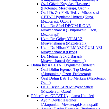
Özel Gözde Kuşadası Hastanesi
(Fitoterapi, Mezoterapi, Ozon )
Özel Dr. Zer Fizik Tedavi Müessesesi
GETAT Uygulama Ünitesi (Kupa,
Mezoterapi, Ozon )
Uzm. Dr. Sibel DEĞİM ILGAR
Muayenehanesi (Akupunktur, Ozon,
Mezoterapi)
Uzm. Dr. Gökçe YILMAZ
Muayenehanesi (Mezoterapi)
Uzm. Dr. Nihan YILMAZOĞULLARI
Muayenehanesi (Ozon)
Dr. Mehmet Şükrü Başarık
Muayenehanesi (Mezoterapi)
Didim İlçesi GETAT Uygulama Üniteleri
Özel Didim Egemed Tıp Merkezi
(Akupunktur, Ozon, Proloterapi)
Özel Didim Batı Tıp Merkezi (Mezoterapi,
Ozon)
Dr. Hüseyin ŞEN Muayenehanesi
(Mezoterapi, Ozon)
Efeler İlçesi GETAT Uygulama Üniteleri
Aydın Devlet Hastanesi
(Akupunktur,Mezoterapi,Homeopati)
Atatürk Devlet Hastanesi (Proloterapi)