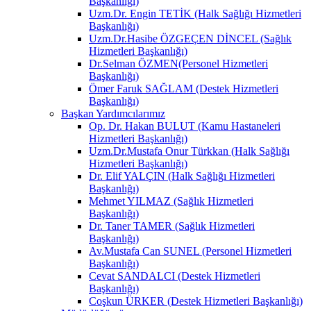
Başkanlığı)
Uzm.Dr. Engin TETİK (Halk Sağlığı Hizmetleri
Başkanlığı)
Uzm.Dr.Hasibe ÖZGEÇEN DİNCEL (Sağlık
Hizmetleri Başkanlığı)
Dr.Selman ÖZMEN(Personel Hizmetleri
Başkanlığı)
Ömer Faruk SAĞLAM (Destek Hizmetleri
Başkanlığı)
Başkan Yardımcılarımız
Op. Dr. Hakan BULUT (Kamu Hastaneleri
Hizmetleri Başkanlığı)
Uzm.Dr.Mustafa Onur Türkkan (Halk Sağlığı
Hizmetleri Başkanlığı)
Dr. Elif YALÇIN (Halk Sağlığı Hizmetleri
Başkanlığı)
Mehmet YILMAZ (Sağlık Hizmetleri
Başkanlığı)
Dr. Taner TAMER (Sağlık Hizmetleri
Başkanlığı)
Av.Mustafa Can SUNEL (Personel Hizmetleri
Başkanlığı)
Cevat SANDALCI (Destek Hizmetleri
Başkanlığı)
Coşkun ÜRKER (Destek Hizmetleri Başkanlığı)