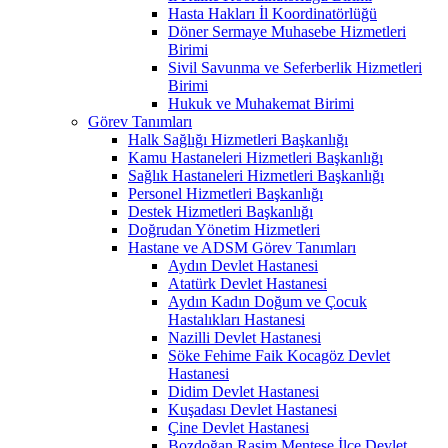
Hasta Hakları İl Koordinatörlüğü
Döner Sermaye Muhasebe Hizmetleri
Birimi
Sivil Savunma ve Seferberlik Hizmetleri
Birimi
Hukuk ve Muhakemat Birimi
Görev Tanımları
Halk Sağlığı Hizmetleri Başkanlığı
Kamu Hastaneleri Hizmetleri Başkanlığı
Sağlık Hastaneleri Hizmetleri Başkanlığı
Personel Hizmetleri Başkanlığı
Destek Hizmetleri Başkanlığı
Doğrudan Yönetim Hizmetleri
Hastane ve ADSM Görev Tanımları
Aydın Devlet Hastanesi
Atatürk Devlet Hastanesi
Aydın Kadın Doğum ve Çocuk
Hastalıkları Hastanesi
Nazilli Devlet Hastanesi
Söke Fehime Faik Kocagöz Devlet
Hastanesi
Didim Devlet Hastanesi
Kuşadası Devlet Hastanesi
Çine Devlet Hastanesi
Bozdoğan Rasim Menteşe İlçe Devlet