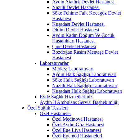
Aydın Atatürk Devlet Hastanesi
Nazilli Devlet Hastanesi
Söke Fehime Faik Kocagöz Devlet
Hastanesi
Kuşadası Devlet Hastanesi
Didim Devlet Hastanesi
Aydın Kadın Doğum Ve Çocuk
Hastalıkları Hastanesi
Çine Devlet Hastanesi
Bozdoğan Rasim Menteşe Devlet
Hastanesi
Laboratuvarlar
Merkez Laboratuvarı
Aydın Halk Sağlığı Laboratuvarı
Söke Halk Sağlığı Laboratuvarı
Nazilli Halk Sağlığı Laboratuvarı
Kuşadası Halk Sağlığı Laboratuvarı
Evde Sağlık Hizmetlerimiz
Aydın İl Ambulans Servisi Başhekimliği
Özel Sağlık Tesisleri
Özel Hastaneler
Özel Medinova Hastanesi
Özel Aydın Göz Hastanesi
Özel Ege Liva Hastanesi
Özel Egemed Hastaneleri