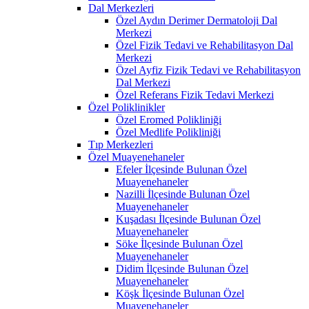
Dal Merkezleri
Özel Aydın Derimer Dermatoloji Dal
Merkezi
Özel Fizik Tedavi ve Rehabilitasyon Dal
Merkezi
Özel Ayfiz Fizik Tedavi ve Rehabilitasyon
Dal Merkezi
Özel Referans Fizik Tedavi Merkezi
Özel Poliklinikler
Özel Eromed Polikliniği
Özel Medlife Polikliniği
Tıp Merkezleri
Özel Muayenehaneler
Efeler İlçesinde Bulunan Özel
Muayenehaneler
Nazilli İlçesinde Bulunan Özel
Muayenehaneler
Kuşadası İlçesinde Bulunan Özel
Muayenehaneler
Söke İlçesinde Bulunan Özel
Muayenehaneler
Didim İlçesinde Bulunan Özel
Muayenehaneler
Köşk İlçesinde Bulunan Özel
Muayenehaneler