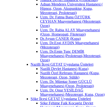
Adnan Menderes Üniversitesi Hastanesi (
Hipnoz, Ozon, Akupunktur, Kupa,
Mezoterapi, Proloterapi)
Uzm. Dr. Fatma Banu ÖZTÜRK
CEYHAN Muayenehanesi (Mezoterapi,
Ozon)
Uzm. Dr. Rabia ALAY Muayenehanesi
(Ozon, Homeopati, Fitoterapi)
Dr.Aysun CANER (Kupa)
Uzm. Dr.Ezgi AYDIN Muayenehanesi
(Mezoterapi)
Uzm. Dr.Emin Tunç DEMİR
Muayenehanesi (Proloterapi,Mezoterapi,
Ozon)
Nazilli İlçesi GETAT Uygulama Üniteleri
Nazilli Devlet Hastanesi (Kupa)
Nazilli Özel Referans Hastanesi (Kupa,
Mezoterapi, Ozon, Sülük)
Uzm. Dr. Mümtaz Soner GÜÇLÜ
Muayenehanesi (Ozon, Proloterapi)
Uzm. Dr. Onur YEŞİLDAĞ
Muayenehanesi (Mezoterapi, Kupa, Ozon)
Söke İlçesi GETAT Uygulama Üniteleri
Söke Fehime Faik Kocagöz Devlet