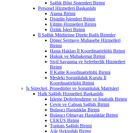
Sağlık Bilgi Sistemleri Birimi
Personel Hizmetleri Başkanlığı
Atama Birimi
Disiplin İşlemleri Birimi
Eğitim Hizmetleri Birimi
Özlük İşleri Birimi
İl Sağlık Müdürüne Direkt Bağlı Birimler
Döner Sermaye Muhasebe Hizmetleri
Birimi
Hasta Hakları İl Koordinatörlüğü Birimi
Hukuk ve Muhakemat Birimi
Sivil Savunma ve Seferberlik Hizmetleri
Birimi
İl Kalite Koordinatörlüğü Birimi
Mesleki Sorumluluk Kurulu İl
Koordinatörlüğü Birimi
İş Süreçleri, Prosedürler ve Sorumluluk Matrisleri
Halk Sağlığı Hizmetleri Başkanlığı
İzleme Değerlendirme ve İstatistik Birimi
Çevre ve Çalışan Sağlığı Birimi
Bulaşıcı Hastalıklar Birimi
Bulaşıcı Olmayan Hastalıklar Birimi
ÇEKÜS Birimi
Toplum Sağlığı Birimi
Aile Hekimliği Birimi