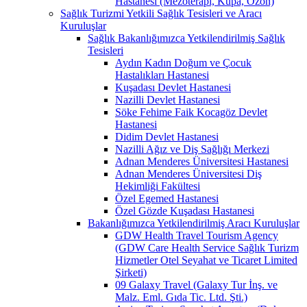
Hastanesi (Mezoterapi, Kupa, Ozon)
Sağlık Turizmi Yetkili Sağlık Tesisleri ve Aracı
Kuruluşlar
Sağlık Bakanlığımızca Yetkilendirilmiş Sağlık
Tesisleri
Aydın Kadın Doğum ve Çocuk
Hastalıkları Hastanesi
Kuşadası Devlet Hastanesi
Nazilli Devlet Hastanesi
Söke Fehime Faik Kocagöz Devlet
Hastanesi
Didim Devlet Hastanesi
Nazilli Ağız ve Diş Sağlığı Merkezi
Adnan Menderes Üniversitesi Hastanesi
Adnan Menderes Üniversitesi Diş
Hekimliği Fakültesi
Özel Egemed Hastanesi
Özel Gözde Kuşadası Hastanesi
Bakanlığımızca Yetkilendirilmiş Aracı Kuruluşlar
GDW Health Travel Tourism Agency
(GDW Care Health Service Sağlık Turizm
Hizmetler Otel Seyahat ve Ticaret Limited
Şirketi)
09 Galaxy Travel (Galaxy Tur İnş. ve
Malz. Eml. Gıda Tic. Ltd. Şti.)