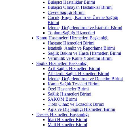
Bulaşıcı Hastalıklar Birimi
Bulaşıcı Olmayan Hastalıklar Birimi
Çevre Sağlığı Birimi
Çocuk, Ergen, Kadın ve Üreme Sağlığı
Birimi
İzleme, Değerlendirme ve İstatistik Birimi
Toplum Sağlığı Hizmetleri
Kamu Hastaneleri Hizmetleri Başkanlığı
Hastane Hizmetleri Birimi
İstatistik, Analiz ve Raporlama Birimi
Sağlık Bakım ve Hasta Hizmetleri Birimi
Verimlilik ve Kalite Yönetimi Birimi
Sağlık Hizmetleri Başkanlığı
Acil Sağlık Hizmetleri Birimi
Afetlerde Sağlık Hizmetleri Birimi
İzleme, Değerlendirme ve Denetim Birimi
Kamu Sağlık Tesisleri Birimi
Özel Hastaneler Birimi
Sağlık Hizmetleri Birimi
SAKOM Birimi
Tıbbi Cihaz ve Eczacılık Birimi
Ağız ve Diş Sağlığı Hizmetleri Birimi
Destek Hizmetleri Başkanlığı
İdari Hizmetler Birimi
Mali Hizmetler Birimi