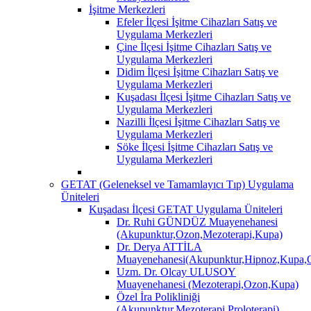
İşitme Merkezleri
Efeler İlçesi İşitme Cihazları Satış ve
Uygulama Merkezleri
Çine İlçesi İşitme Cihazları Satış ve
Uygulama Merkezleri
Didim İlçesi İşitme Cihazları Satış ve
Uygulama Merkezleri
Kuşadası İlçesi İşitme Cihazları Satış ve
Uygulama Merkezleri
Nazilli İlçesi İşitme Cihazları Satış ve
Uygulama Merkezleri
Söke İlçesi İşitme Cihazları Satış ve
Uygulama Merkezleri
GETAT (Geleneksel ve Tamamlayıcı Tıp) Uygulama
Üniteleri
Kuşadası İlçesi GETAT Uygulama Üniteleri
Dr. Ruhi GÜNDÜZ Muayenehanesi
(Akupunktur,Ozon,Mezoterapi,Kupa)
Dr. Derya ATTİLA
Muayenehanesi(Akupunktur,Hipnoz,Kupa,O
Uzm. Dr. Olcay ULUSOY
Muayenehanesi (Mezoterapi,Ozon,Kupa)
Özel İra Polikliniği
(Akupunktur,Mezoterapi,Proloterapi)