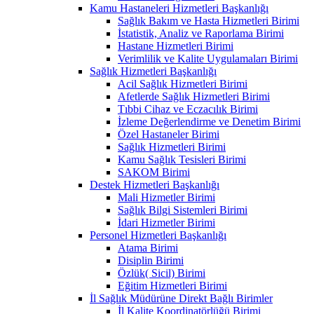
Kamu Hastaneleri Hizmetleri Başkanlığı
Sağlık Bakım ve Hasta Hizmetleri Birimi
İstatistik, Analiz ve Raporlama Birimi
Hastane Hizmetleri Birimi
Verimlilik ve Kalite Uygulamaları Birimi
Sağlık Hizmetleri Başkanlığı
Acil Sağlık Hizmetleri Birimi
Afetlerde Sağlık Hizmetleri Birimi
Tıbbi Cihaz ve Eczacılık Birimi
İzleme Değerlendirme ve Denetim Birimi
Özel Hastaneler Birimi
Sağlık Hizmetleri Birimi
Kamu Sağlık Tesisleri Birimi
SAKOM Birimi
Destek Hizmetleri Başkanlığı
Mali Hizmetler Birimi
Sağlık Bilgi Sistemleri Birimi
İdari Hizmetler Birimi
Personel Hizmetleri Başkanlığı
Atama Birimi
Disiplin Birimi
Özlük( Sicil) Birimi
Eğitim Hizmetleri Birimi
İl Sağlık Müdürüne Direkt Bağlı Birimler
İl Kalite Koordinatörlüğü Birimi