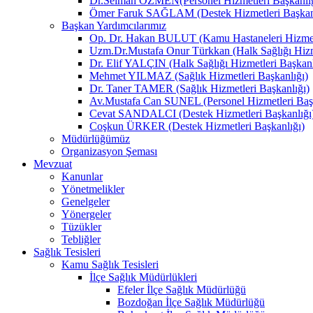
Dr.Selman ÖZMEN(Personel Hizmetleri Başkanlığ
Ömer Faruk SAĞLAM (Destek Hizmetleri Başkanl
Başkan Yardımcılarımız
Op. Dr. Hakan BULUT (Kamu Hastaneleri Hizmetl
Uzm.Dr.Mustafa Onur Türkkan (Halk Sağlığı Hizme
Dr. Elif YALÇIN (Halk Sağlığı Hizmetleri Başkanl
Mehmet YILMAZ (Sağlık Hizmetleri Başkanlığı)
Dr. Taner TAMER (Sağlık Hizmetleri Başkanlığı)
Av.Mustafa Can SUNEL (Personel Hizmetleri Başk
Cevat SANDALCI (Destek Hizmetleri Başkanlığı
Coşkun ÜRKER (Destek Hizmetleri Başkanlığı)
Müdürlüğümüz
Organizasyon Şeması
Mevzuat
Kanunlar
Yönetmelikler
Genelgeler
Yönergeler
Tüzükler
Tebliğler
Sağlık Tesisleri
Kamu Sağlık Tesisleri
İlçe Sağlık Müdürlükleri
Efeler İlçe Sağlık Müdürlüğü
Bozdoğan İlçe Sağlık Müdürlüğü