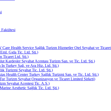
i
 Fakültesi
e Health Service Sağlık Turizm Hizmetler Otel Seyahat ve Ticaret L
Eml. Gıda Tic. Ltd. Şti.)
Ticaret Ltd. Şti.)
ut Kardeşler Seyahat Acentası Turizm San. ve Tic. Ltd. Şti.)
In Turkey Sağ. ve Ara Hiz. Ltd. Şti.)
k Turizmi Seyahat Tic. Ltd. Şti.)
aş Health Center Turkey Sağlık Turizmi San. ve Tic. Ltd. Şti.)
ur Turizm Seyahat Organizasyon ve Ticaret Limited Şirketi)
zm Seyahat Acentesi Tic. A.Ş.)
rine Aesthetic Sağlık Tic. Ltd. Şti.)