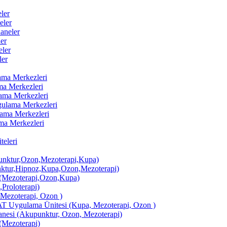
ler
eler
aneler
er
ler
ler
lama Merkezleri
ama Merkezleri
lama Merkezleri
ygulama Merkezleri
ulama Merkezleri
ama Merkezleri
eleri
ktur,Ozon,Mezoterapi,Kupa)
tur,Hipnoz,Kupa,Ozon,Mezoterapi)
Mezoterapi,Ozon,Kupa)
,Proloterapi)
 Mezoterapi, Ozon )
AT Uygulama Ünitesi (Kupa, Mezoterapi, Ozon )
si (Akupunktur, Ozon, Mezoterapi)
Mezoterapi)