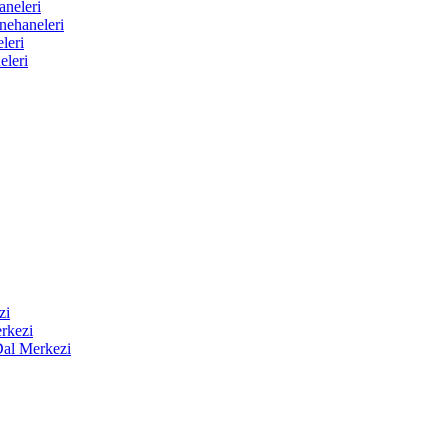
aneleri
nehaneleri
leri
eleri
zi
rkezi
Dal Merkezi