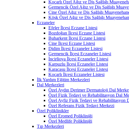
Koçarlı Özel Ağız ve Diş Sağlığı Muayeneh
Germencik Özel Ağız ve Diş Sağlığı Muaye
Çine Özel Ağız ve Diş Sağlığı Muayenehane
Köşk Özel Ağız ve Diş Sağlığı Muayenehan
Eczaneler
Efeler İlçesi Eczane Listesi
Bozdoğan İlçesi Eczane Listesi
Buharkent İlçesi Eczane Listesi
Çine İlçesi Eczane Listesi
Didim İlçesi Eczaneler Listesi
Germencik İlçesi Eczaneler Listesi
İncirliova İlçesi Eczaneler Listesi
Karpuzlu İlçesi Eczaneler Listesi
Karacasu İlçesi Eczaneler Listesi
Koçarlı İlçesi Eczaneler Listesi
İlk Yardım Eğitim Merkezleri
Dal Merkezleri
Özel Aydın Derimer Dermatoloji Dal Merke
Özel Fizik Tedavi ve Rehabilitasyon Dal Me
Özel Ayfiz Fizik Tedavi ve Rehabilitasyon 
Özel Referans Fizik Tedavi Merkezi
Özel Poliklinikler
Özel Eromed Polikliniği
Özel Medlife Polikliniği
Tıp Merkezleri