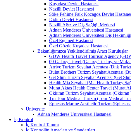
Kuşadası Devlet Hastanesi
Nazilli Devlet Hastanesi
Söke Fehime Faik Kocagöz Devlet Hastanes
Didim Devlet Hastanesi
Nazilli Ağız ve Diş Sağlığı Merkezi
Adnan Menderes Üniversitesi Hastanesi
Adnan Menderes Üniversitesi Diş Hekimliği
Özel Egemed Hastanesi
Özel Gözde Kuşadası Hastanesi
Bakanlığımızca Yetkilendirilmiş Aracı Kuruluşlar
GDW Health Travel Tourism Agency (GDW Car
09 Galaxy Travel (Galaxy Tur İnş. ve Malz. 
Arrive Turizm Seyahat Acentası (Dnk Turizm 
Bulut Brothers Turizm Seyahat Acentası (Bul
Get Slim Turizm Seyahat Acentası (Get Slim 
Health Mia Seyahat (Mia Health Turkey Sağlı
Murat Aktaş Health Center Travel (Murat Akt
Okkıran Turizm Seyahat Acentası (Okkıran T
Tm Tour Medical Turizm (Tour Medical Turi
Ephesus Marine Aesthetic Turizm (Ephesus Ma
Üniversite
Adnan Menderes Üniversitesi Hastanesi
İç Kontrol
İç Kontrol Tanımı
İç Kontrolün Amaçları ve Standartları