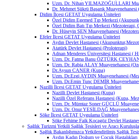
Uzm. Dr. Nihan YILMAZOĞULLARI Muay
Dr. Mehmet Şükrü Başarık Muayenehanesi 
Didim İlçesi GETAT Uygulama Üniteleri
Özel Didim Egemed Tıp Merkezi (Akupunktu
Özel Didim Batı Tıp Merkezi (Mezoterapi, 
Dr. Hüseyin ŞEN Muayenehanesi (Mezotera
Efeler İlçesi GETAT Uygulama Üniteleri
Aydın Devlet Hastanesi (Akupunktur,Mezot
Atatürk Devlet Hastanesi (Proloterapi)
Adnan Menderes Üniversitesi Hastanesi ( H
Uzm. Dr. Fatma Banu ÖZTÜRK CEYHAN M
Uzm. Dr. Rabia ALAY Muayenehanesi (Ozon
Dr.Aysun CANER (Kupa)
Uzm. Dr.Ezgi AYDIN Muayenehanesi (Mezo
Uzm. Dr.Emin Tunç DEMİR Muayenehanesi 
Nazilli İlçesi GETAT Uygulama Üniteleri
Nazilli Devlet Hastanesi (Kupa)
Nazilli Özel Referans Hastanesi (Kupa, Mez
Uzm. Dr. Mümtaz Soner GÜÇLÜ Muayenehan
Uzm. Dr. Onur YEŞİLDAĞ Muayenehanesi 
Söke İlçesi GETAT Uygulama Üniteleri
Söke Fehime Faik Kocagöz Devlet Hastanes
Sağlık Turizmi Yetkili Sağlık Tesisleri ve Aracı Kuruluşla
Sağlık Bakanlığımızca Yetkilendirilmiş Sağlık Tesis
Aydın Kadın Doğum ve Çocuk Hastalıkları 