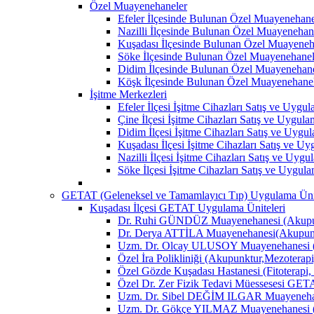
Özel Muayenehaneler
Efeler İlçesinde Bulunan Özel Muayenehane
Nazilli İlçesinde Bulunan Özel Muayenehan
Kuşadası İlçesinde Bulunan Özel Muayeneh
Söke İlçesinde Bulunan Özel Muayenehanel
Didim İlçesinde Bulunan Özel Muayenehane
Köşk İlçesinde Bulunan Özel Muayenehane
İşitme Merkezleri
Efeler İlçesi İşitme Cihazları Satış ve Uygu
Çine İlçesi İşitme Cihazları Satış ve Uygul
Didim İlçesi İşitme Cihazları Satış ve Uygu
Kuşadası İlçesi İşitme Cihazları Satış ve U
Nazilli İlçesi İşitme Cihazları Satış ve Uyg
Söke İlçesi İşitme Cihazları Satış ve Uygul
GETAT (Geleneksel ve Tamamlayıcı Tıp) Uygulama Ünit
Kuşadası İlçesi GETAT Uygulama Üniteleri
Dr. Ruhi GÜNDÜZ Muayenehanesi (Akupun
Dr. Derya ATTİLA Muayenehanesi(Akupunk
Uzm. Dr. Olcay ULUSOY Muayenehanesi (
Özel İra Polikliniği (Akupunktur,Mezoterapi
Özel Gözde Kuşadası Hastanesi (Fitoterapi,
Özel Dr. Zer Fizik Tedavi Müessesesi GET
Uzm. Dr. Sibel DEĞİM ILGAR Muayenehane
Uzm. Dr. Gökçe YILMAZ Muayenehanesi (