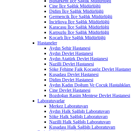
Buharkent İlçe Sağlık Müdürlüğü
Çine İlçe Sağlık Müdürlüğü
Didim İlçe Sağlık Müdürlüğü
Germencik İlçe Sağlık Müdürlüğü
İncirliova İlçe Sağlık Müdürlüğü
Karacasu İlçe Sağlık Müdürlüğü
Karpuzlu İlçe Sağlık Müdürlüğü
Koçarlı İlçe Sağlık Müdürlüğü
Hastaneler
Aydın Şehir Hastanesi
Aydın Devlet Hastanesi
Aydın Atatürk Devlet Hastanesi
Nazilli Devlet Hastanesi
Söke Fehime Faik Kocagöz Devlet Hastanes
Kuşadası Devlet Hastanesi
Didim Devlet Hastanesi
Aydın Kadın Doğum Ve Çocuk Hastalıkları 
Çine Devlet Hastanesi
Bozdoğan Rasim Menteşe Devlet Hastanesi
Laboratuvarlar
Merkez Laboratuvarı
Aydın Halk Sağlığı Laboratuvarı
Söke Halk Sağlığı Laboratuvarı
Nazilli Halk Sağlığı Laboratuvarı
Kuşadası Halk Sağlığı Laboratuvarı