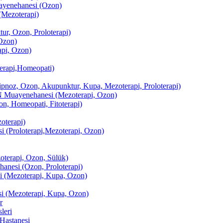
enehanesi (Ozon)
(Mezoterapi)
r, Ozon, Proloterapi)
Ozon)
pi, Ozon)
erapi,Homeopati)
ipnoz, Ozon, Akupunktur, Kupa, Mezoterapi, Proloterapi)
uayenehanesi (Mezoterapi, Ozon)
, Homeopati, Fitoterapi)
terapi)
(Proloterapi,Mezoterapi, Ozon)
oterapi, Ozon, Sülük)
esi (Ozon, Proloterapi)
(Mezoterapi, Kupa, Ozon)
i (Mezoterapi, Kupa, Ozon)
r
leri
Hastanesi