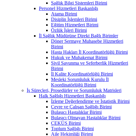
Sağlık Bilgi Sistemleri Birimi
Personel Hizmetleri Başkanlığı
Atama Birimi
Disiplin İşlemleri Birimi
Eğitim Hizmetleri Birimi
Özlük İşleri Birimi
İl Sağlık Müdürüne Direkt Bağlı Birimler
Döner Sermaye Muhasebe Hizmetleri
Birimi
Hasta Hakları İl Koordinatörlüğü Birimi
Hukuk ve Muhakemat Birimi
Sivil Savunma ve Seferberlik Hizmetleri
Birimi
İl Kalite Koordinatörlüğü Birimi
Mesleki Sorumluluk Kurulu İl
Koordinatörlüğü Birimi
İş Süreçleri, Prosedürler ve Sorumluluk Matrisleri
Halk Sağlığı Hizmetleri Başkanlığı
İzleme Değerlendirme ve İstatistik Birimi
Çevre ve Çalışan Sağlığı Birimi
Bulaşıcı Hastalıklar Birimi
Bulaşıcı Olmayan Hastalıklar Birimi
ÇEKÜS Birimi
Toplum Sağlığı Birimi
Aile Hekimliği Birimi