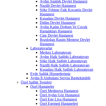
Aydın Atatürk Devlet Hastanesi
Nazilli Devlet Hastanesi
Söke Fehime Faik Kocagöz Devlet
Hastanesi
Kuşadası Devlet Hastanesi
Didim Devlet Hastanesi
Aydın Kadın Doğum Ve Çocuk
Hastalıkları Hastanesi
Çine Devlet Hastanesi
Bozdoğan Rasim Menteşe Devlet
Hastanesi
Laboratuvarlar
Merkez Laboratuvarı
Aydın Halk Sağlığı Laboratuvarı
Söke Halk Sağlığı Laboratuvarı
Nazilli Halk Sağlığı Laboratuvarı
Kuşadası Halk Sağlığı Laboratuvarı
Evde Sağlık Hizmetlerimiz
Aydın İl Ambulans Servisi Başhekimliği
Özel Sağlık Tesisleri
Özel Hastaneler
Özel Medinova Hastanesi
Özel Aydın Göz Hastanesi
Özel Ege Liva Hastanesi
Özel Egemed Hastaneleri