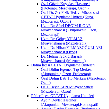
Özel Gözde Kuşadası Hastanesi
(Fitoterapi, Mezoterapi, Ozon )
Özel Dr. Zer Fizik Tedavi Müessesesi
GETAT Uygulama Ünitesi (Kupa,
Mezoterapi, Ozon )
Uzm. Dr. Sibel DEĞİM ILGAR
Muayenehanesi (Akupunktur, Ozon,
Mezoterapi)
Uzm. Dr. Gökçe YILMAZ
Muayenehanesi (Mezoterapi)
Uzm. Dr. Nihan YILMAZOĞULLARI
Muayenehanesi (Ozon)
Dr. Mehmet Şükrü Başarık
Muayenehanesi (Mezoterapi)
Didim İlçesi GETAT Uygulama Üniteleri
Özel Didim Egemed Tıp Merkezi
(Akupunktur, Ozon, Proloterapi)
Özel Didim Batı Tıp Merkezi (Mezoterapi,
Ozon)
Dr. Hüseyin ŞEN Muayenehanesi
(Mezoterapi, Ozon)
Efeler İlçesi GETAT Uygulama Üniteleri
Aydın Devlet Hastanesi
(Akupunktur,Mezoterapi,Homeopati)
Atatürk Devlet Hastanesi (Proloterapi)