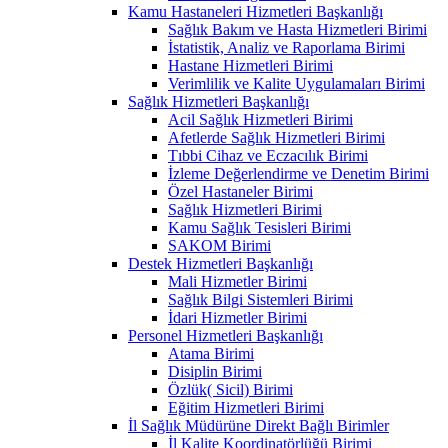
Kamu Hastaneleri Hizmetleri Başkanlığı
Sağlık Bakım ve Hasta Hizmetleri Birimi
İstatistik, Analiz ve Raporlama Birimi
Hastane Hizmetleri Birimi
Verimlilik ve Kalite Uygulamaları Birimi
Sağlık Hizmetleri Başkanlığı
Acil Sağlık Hizmetleri Birimi
Afetlerde Sağlık Hizmetleri Birimi
Tıbbi Cihaz ve Eczacılık Birimi
İzleme Değerlendirme ve Denetim Birimi
Özel Hastaneler Birimi
Sağlık Hizmetleri Birimi
Kamu Sağlık Tesisleri Birimi
SAKOM Birimi
Destek Hizmetleri Başkanlığı
Mali Hizmetler Birimi
Sağlık Bilgi Sistemleri Birimi
İdari Hizmetler Birimi
Personel Hizmetleri Başkanlığı
Atama Birimi
Disiplin Birimi
Özlük( Sicil) Birimi
Eğitim Hizmetleri Birimi
İl Sağlık Müdürüne Direkt Bağlı Birimler
İl Kalite Koordinatörlüğü Birimi