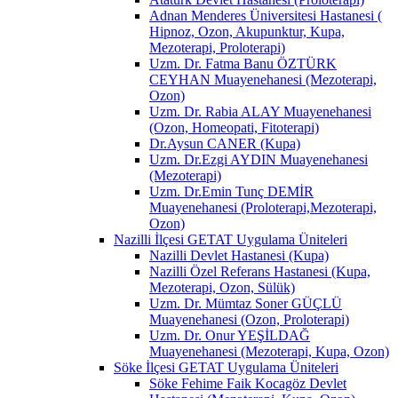
Adnan Menderes Üniversitesi Hastanesi (
Hipnoz, Ozon, Akupunktur, Kupa,
Mezoterapi, Proloterapi)
Uzm. Dr. Fatma Banu ÖZTÜRK
CEYHAN Muayenehanesi (Mezoterapi,
Ozon)
Uzm. Dr. Rabia ALAY Muayenehanesi
(Ozon, Homeopati, Fitoterapi)
Dr.Aysun CANER (Kupa)
Uzm. Dr.Ezgi AYDIN Muayenehanesi
(Mezoterapi)
Uzm. Dr.Emin Tunç DEMİR
Muayenehanesi (Proloterapi,Mezoterapi,
Ozon)
Nazilli İlçesi GETAT Uygulama Üniteleri
Nazilli Devlet Hastanesi (Kupa)
Nazilli Özel Referans Hastanesi (Kupa,
Mezoterapi, Ozon, Sülük)
Uzm. Dr. Mümtaz Soner GÜÇLÜ
Muayenehanesi (Ozon, Proloterapi)
Uzm. Dr. Onur YEŞİLDAĞ
Muayenehanesi (Mezoterapi, Kupa, Ozon)
Söke İlçesi GETAT Uygulama Üniteleri
Söke Fehime Faik Kocagöz Devlet