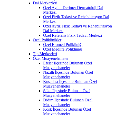
Dal Merkezleri
Özel Aydın Derimer Dermatoloji Dal
Merkezi
Özel Fizik Tedavi ve Rehabilitasyon Dal
Merkezi
Özel Ayfiz Fizik Tedavi ve Rehabilitasyon
Dal Merkezi
Özel Referans Fizik Tedavi Merkezi
Özel Poliklinikler
Özel Eromed Polikliniği
Özel Medlife Polikliniği
Tıp Merkezleri
Özel Muayenehaneler
Efeler İlçesinde Bulunan Özel
Muayenehaneler
Nazilli İlçesinde Bulunan Özel
Muayenehaneler
Kuşadası İlçesinde Bulunan Özel
Muayenehaneler
Söke İlçesinde Bulunan Özel
Muayenehaneler
Didim İlçesinde Bulunan Özel
Muayenehaneler
Köşk İlçesinde Bulunan Özel
Muayenehaneler