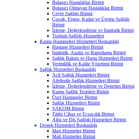
Bulaşıcı Hastalıklar Birimi
Bulaşıcı Olmayan Hastalıklar Birimi
Çevre Sağlığı Birimi
Çocuk, Ergen, Kadın ve Üreme Sağlığı
Birimi
İzleme, Değerlendirme ve İstatistik Birimi
Toplum Sağlığı Hizmetleri
Kamu Hastaneleri Hizmetleri Başkanlığı
Hastane Hizmetleri Birimi
İstatistik, Analiz ve Raporlama Birimi
Sağlık Bakım ve Hasta Hizmetleri Birimi
Verimlilik ve Kalite Yönetimi Birimi
Sağlık Hizmetleri Başkanlığı
Acil Sağlık Hizmetleri Birimi
Afetlerde Sağlık Hizmetleri Birimi
İzleme, Değerlendirme ve Denetim Birimi
Kamu Sağlık Tesisleri Birimi
Özel Hastaneler Birimi
Sağlık Hizmetleri Birimi
SAKOM Birimi
Tıbbi Cihaz ve Eczacılık Birimi
Ağız ve Diş Sağlığı Hizmetleri Birimi
Destek Hizmetleri Başkanlığı
İdari Hizmetler Birimi
Mali Hizmetler Birimi