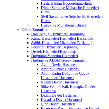
Hasta Hakları İl Koordinatörlüğü
Döner Sermaye Muhasebe Hizmetleri
Birimi
Sivil Savunma ve Seferberlik Hizmetleri
Birimi
Hukuk ve Muhakemat Birimi
Görev Tanımları
Halk Sağlığı Hizmetleri Başkanlığı
Kamu Hastaneleri Hizmetleri Başkanlığı
Sağlık Hastaneleri Hizmetleri Başkanlığı
Personel Hizmetleri Başkanlığı
Destek Hizmetleri Başkanlığı
Doğrudan Yönetim Hizmetleri
Hastane ve ADSM Görev Tanımları
Aydın Devlet Hastanesi
Atatürk Devlet Hastanesi
Aydın Kadın Doğum ve Çocuk
Hastalıkları Hastanesi
Nazilli Devlet Hastanesi
Söke Fehime Faik Kocagöz Devlet
Hastanesi
Didim Devlet Hastanesi
Kuşadası Devlet Hastanesi
Çine Devlet Hastanesi
Bozdoğan Rasim Menteşe İlçe Devlet