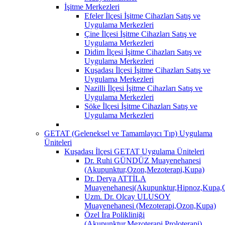
İşitme Merkezleri
Efeler İlçesi İşitme Cihazları Satış ve
Uygulama Merkezleri
Çine İlçesi İşitme Cihazları Satış ve
Uygulama Merkezleri
Didim İlçesi İşitme Cihazları Satış ve
Uygulama Merkezleri
Kuşadası İlçesi İşitme Cihazları Satış ve
Uygulama Merkezleri
Nazilli İlçesi İşitme Cihazları Satış ve
Uygulama Merkezleri
Söke İlçesi İşitme Cihazları Satış ve
Uygulama Merkezleri
GETAT (Geleneksel ve Tamamlayıcı Tıp) Uygulama
Üniteleri
Kuşadası İlçesi GETAT Uygulama Üniteleri
Dr. Ruhi GÜNDÜZ Muayenehanesi
(Akupunktur,Ozon,Mezoterapi,Kupa)
Dr. Derya ATTİLA
Muayenehanesi(Akupunktur,Hipnoz,Kupa,O
Uzm. Dr. Olcay ULUSOY
Muayenehanesi (Mezoterapi,Ozon,Kupa)
Özel İra Polikliniği
(Akupunktur,Mezoterapi,Proloterapi)