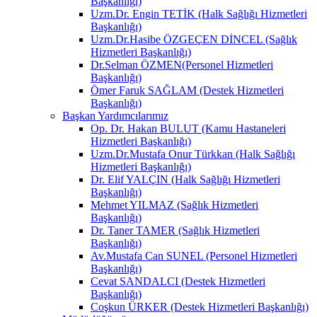
Başkanlığı)
Uzm.Dr. Engin TETİK (Halk Sağlığı Hizmetleri
Başkanlığı)
Uzm.Dr.Hasibe ÖZGEÇEN DİNCEL (Sağlık
Hizmetleri Başkanlığı)
Dr.Selman ÖZMEN(Personel Hizmetleri
Başkanlığı)
Ömer Faruk SAĞLAM (Destek Hizmetleri
Başkanlığı)
Başkan Yardımcılarımız
Op. Dr. Hakan BULUT (Kamu Hastaneleri
Hizmetleri Başkanlığı)
Uzm.Dr.Mustafa Onur Türkkan (Halk Sağlığı
Hizmetleri Başkanlığı)
Dr. Elif YALÇIN (Halk Sağlığı Hizmetleri
Başkanlığı)
Mehmet YILMAZ (Sağlık Hizmetleri
Başkanlığı)
Dr. Taner TAMER (Sağlık Hizmetleri
Başkanlığı)
Av.Mustafa Can SUNEL (Personel Hizmetleri
Başkanlığı)
Cevat SANDALCI (Destek Hizmetleri
Başkanlığı)
Coşkun ÜRKER (Destek Hizmetleri Başkanlığı)