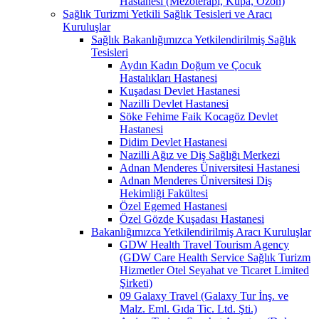
Hastanesi (Mezoterapi, Kupa, Ozon)
Sağlık Turizmi Yetkili Sağlık Tesisleri ve Aracı
Kuruluşlar
Sağlık Bakanlığımızca Yetkilendirilmiş Sağlık
Tesisleri
Aydın Kadın Doğum ve Çocuk
Hastalıkları Hastanesi
Kuşadası Devlet Hastanesi
Nazilli Devlet Hastanesi
Söke Fehime Faik Kocagöz Devlet
Hastanesi
Didim Devlet Hastanesi
Nazilli Ağız ve Diş Sağlığı Merkezi
Adnan Menderes Üniversitesi Hastanesi
Adnan Menderes Üniversitesi Diş
Hekimliği Fakültesi
Özel Egemed Hastanesi
Özel Gözde Kuşadası Hastanesi
Bakanlığımızca Yetkilendirilmiş Aracı Kuruluşlar
GDW Health Travel Tourism Agency
(GDW Care Health Service Sağlık Turizm
Hizmetler Otel Seyahat ve Ticaret Limited
Şirketi)
09 Galaxy Travel (Galaxy Tur İnş. ve
Malz. Eml. Gıda Tic. Ltd. Şti.)