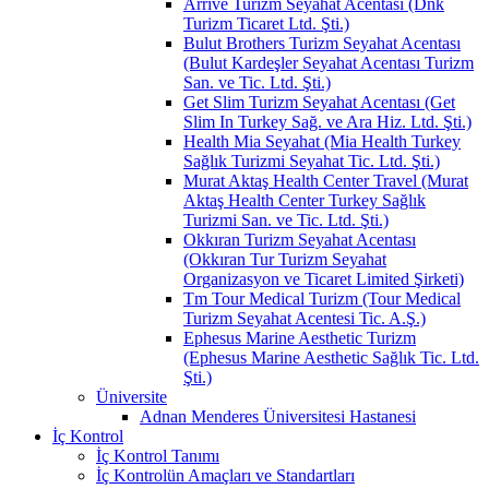
Arrive Turizm Seyahat Acentası (Dnk
Turizm Ticaret Ltd. Şti.)
Bulut Brothers Turizm Seyahat Acentası
(Bulut Kardeşler Seyahat Acentası Turizm
San. ve Tic. Ltd. Şti.)
Get Slim Turizm Seyahat Acentası (Get
Slim In Turkey Sağ. ve Ara Hiz. Ltd. Şti.)
Health Mia Seyahat (Mia Health Turkey
Sağlık Turizmi Seyahat Tic. Ltd. Şti.)
Murat Aktaş Health Center Travel (Murat
Aktaş Health Center Turkey Sağlık
Turizmi San. ve Tic. Ltd. Şti.)
Okkıran Turizm Seyahat Acentası
(Okkıran Tur Turizm Seyahat
Organizasyon ve Ticaret Limited Şirketi)
Tm Tour Medical Turizm (Tour Medical
Turizm Seyahat Acentesi Tic. A.Ş.)
Ephesus Marine Aesthetic Turizm
(Ephesus Marine Aesthetic Sağlık Tic. Ltd.
Şti.)
Üniversite
Adnan Menderes Üniversitesi Hastanesi
İç Kontrol
İç Kontrol Tanımı
İç Kontrolün Amaçları ve Standartları