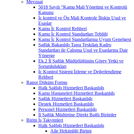
Mevzuat
5018 Sayılı “Kamu Mali Yönetimi ve Kontrolü
Kanunu
İç kontrol ve Ön Mali Kontrole İlişkin Usul ve
Esaslar
Kamu İç Kontrol Rehberi
Kamu İç Kontrol Standartları Tebliği
Kamu İç Kontrol Standartlarına Uyum Genelgesi
Sağlık Bakanlığı Taşra Teşkilatı Kadro
Standartları ile Çalışma Usul ve Esaslarına Dair
Yönerge
Ek.2 İl Sağlık Müdürlüğünün Görev Yetki ve
Sorumlulukları
İç Kontrol Sistemi İzleme ve Değerlendirme
Rehberi
Rapor Döküm Formu
Halk Sağlığı Hizmetleri Başkanlığı
Kamu Hastaneleri Hizmetleri Başkanlığı
Sağlık Hizmetleri Başkanlığı
Destek Hizmetleri Başkanlığı
Personel Hizmetleri Başkanlığı
İl Sağlık Müdürüne Direkt Bağlı Birimler
Birim İş Takvimleri
Halk Sağlığı Hizmetleri Başkanlığı
Aile Hekimliği Birimi