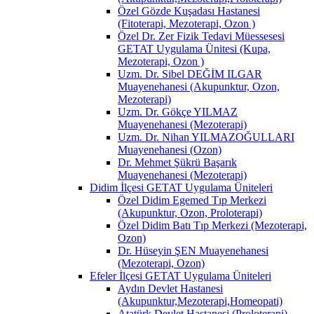
Özel Gözde Kuşadası Hastanesi
(Fitoterapi, Mezoterapi, Ozon )
Özel Dr. Zer Fizik Tedavi Müessesesi
GETAT Uygulama Ünitesi (Kupa,
Mezoterapi, Ozon )
Uzm. Dr. Sibel DEĞİM ILGAR
Muayenehanesi (Akupunktur, Ozon,
Mezoterapi)
Uzm. Dr. Gökçe YILMAZ
Muayenehanesi (Mezoterapi)
Uzm. Dr. Nihan YILMAZOĞULLARI
Muayenehanesi (Ozon)
Dr. Mehmet Şükrü Başarık
Muayenehanesi (Mezoterapi)
Didim İlçesi GETAT Uygulama Üniteleri
Özel Didim Egemed Tıp Merkezi
(Akupunktur, Ozon, Proloterapi)
Özel Didim Batı Tıp Merkezi (Mezoterapi,
Ozon)
Dr. Hüseyin ŞEN Muayenehanesi
(Mezoterapi, Ozon)
Efeler İlçesi GETAT Uygulama Üniteleri
Aydın Devlet Hastanesi
(Akupunktur,Mezoterapi,Homeopati)
Atatürk Devlet Hastanesi (Proloterapi)