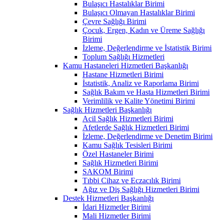
Bulaşıcı Hastalıklar Birimi
Bulaşıcı Olmayan Hastalıklar Birimi
Çevre Sağlığı Birimi
Çocuk, Ergen, Kadın ve Üreme Sağlığı
Birimi
İzleme, Değerlendirme ve İstatistik Birimi
Toplum Sağlığı Hizmetleri
Kamu Hastaneleri Hizmetleri Başkanlığı
Hastane Hizmetleri Birimi
İstatistik, Analiz ve Raporlama Birimi
Sağlık Bakım ve Hasta Hizmetleri Birimi
Verimlilik ve Kalite Yönetimi Birimi
Sağlık Hizmetleri Başkanlığı
Acil Sağlık Hizmetleri Birimi
Afetlerde Sağlık Hizmetleri Birimi
İzleme, Değerlendirme ve Denetim Birimi
Kamu Sağlık Tesisleri Birimi
Özel Hastaneler Birimi
Sağlık Hizmetleri Birimi
SAKOM Birimi
Tıbbi Cihaz ve Eczacılık Birimi
Ağız ve Diş Sağlığı Hizmetleri Birimi
Destek Hizmetleri Başkanlığı
İdari Hizmetler Birimi
Mali Hizmetler Birimi