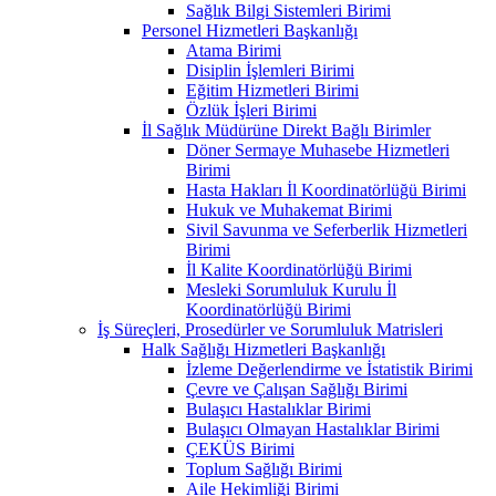
Sağlık Bilgi Sistemleri Birimi
Personel Hizmetleri Başkanlığı
Atama Birimi
Disiplin İşlemleri Birimi
Eğitim Hizmetleri Birimi
Özlük İşleri Birimi
İl Sağlık Müdürüne Direkt Bağlı Birimler
Döner Sermaye Muhasebe Hizmetleri
Birimi
Hasta Hakları İl Koordinatörlüğü Birimi
Hukuk ve Muhakemat Birimi
Sivil Savunma ve Seferberlik Hizmetleri
Birimi
İl Kalite Koordinatörlüğü Birimi
Mesleki Sorumluluk Kurulu İl
Koordinatörlüğü Birimi
İş Süreçleri, Prosedürler ve Sorumluluk Matrisleri
Halk Sağlığı Hizmetleri Başkanlığı
İzleme Değerlendirme ve İstatistik Birimi
Çevre ve Çalışan Sağlığı Birimi
Bulaşıcı Hastalıklar Birimi
Bulaşıcı Olmayan Hastalıklar Birimi
ÇEKÜS Birimi
Toplum Sağlığı Birimi
Aile Hekimliği Birimi