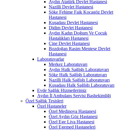
Aydın Atatürk Devlet Hastanesi
Nazilli Devlet Hastanesi
Söke Fehime Faik Kocagöz Devlet
Hastanesi
Kuşadası Devlet Hastanesi
Didim Devlet Hastanesi
Aydın Kadın Doğum Ve Çocuk
Hastalıkları Hastanesi
Çine Devlet Hastanesi
Bozdoğan Rasim Menteşe Devlet
Hastanesi
Laboratuvarlar
Merkez Laboratuvarı
Aydın Halk Sağlığı Laboratuvarı
Söke Halk Sağlığı Laboratuvarı
Nazilli Halk Sağlığı Laboratuvarı
Kuşadası Halk Sağlığı Laboratuvarı
Evde Sağlık Hizmetlerimiz
Aydın İl Ambulans Servisi Başhekimliği
Özel Sağlık Tesisleri
Özel Hastaneler
Özel Medinova Hastanesi
Özel Aydın Göz Hastanesi
Özel Ege Liva Hastanesi
Özel Egemed Hastaneleri