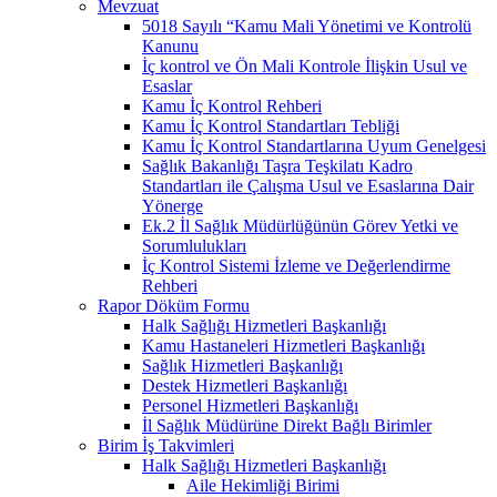
Mevzuat
5018 Sayılı “Kamu Mali Yönetimi ve Kontrolü
Kanunu
İç kontrol ve Ön Mali Kontrole İlişkin Usul ve
Esaslar
Kamu İç Kontrol Rehberi
Kamu İç Kontrol Standartları Tebliği
Kamu İç Kontrol Standartlarına Uyum Genelgesi
Sağlık Bakanlığı Taşra Teşkilatı Kadro
Standartları ile Çalışma Usul ve Esaslarına Dair
Yönerge
Ek.2 İl Sağlık Müdürlüğünün Görev Yetki ve
Sorumlulukları
İç Kontrol Sistemi İzleme ve Değerlendirme
Rehberi
Rapor Döküm Formu
Halk Sağlığı Hizmetleri Başkanlığı
Kamu Hastaneleri Hizmetleri Başkanlığı
Sağlık Hizmetleri Başkanlığı
Destek Hizmetleri Başkanlığı
Personel Hizmetleri Başkanlığı
İl Sağlık Müdürüne Direkt Bağlı Birimler
Birim İş Takvimleri
Halk Sağlığı Hizmetleri Başkanlığı
Aile Hekimliği Birimi