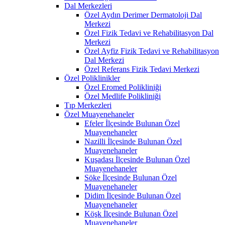
Dal Merkezleri
Özel Aydın Derimer Dermatoloji Dal
Merkezi
Özel Fizik Tedavi ve Rehabilitasyon Dal
Merkezi
Özel Ayfiz Fizik Tedavi ve Rehabilitasyon
Dal Merkezi
Özel Referans Fizik Tedavi Merkezi
Özel Poliklinikler
Özel Eromed Polikliniği
Özel Medlife Polikliniği
Tıp Merkezleri
Özel Muayenehaneler
Efeler İlçesinde Bulunan Özel
Muayenehaneler
Nazilli İlçesinde Bulunan Özel
Muayenehaneler
Kuşadası İlçesinde Bulunan Özel
Muayenehaneler
Söke İlçesinde Bulunan Özel
Muayenehaneler
Didim İlçesinde Bulunan Özel
Muayenehaneler
Köşk İlçesinde Bulunan Özel
Muayenehaneler