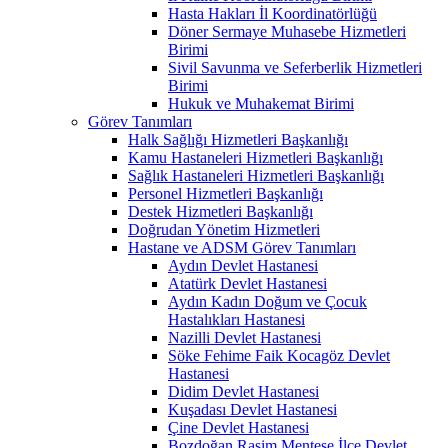
Hasta Hakları İl Koordinatörlüğü
Döner Sermaye Muhasebe Hizmetleri
Birimi
Sivil Savunma ve Seferberlik Hizmetleri
Birimi
Hukuk ve Muhakemat Birimi
Görev Tanımları
Halk Sağlığı Hizmetleri Başkanlığı
Kamu Hastaneleri Hizmetleri Başkanlığı
Sağlık Hastaneleri Hizmetleri Başkanlığı
Personel Hizmetleri Başkanlığı
Destek Hizmetleri Başkanlığı
Doğrudan Yönetim Hizmetleri
Hastane ve ADSM Görev Tanımları
Aydın Devlet Hastanesi
Atatürk Devlet Hastanesi
Aydın Kadın Doğum ve Çocuk
Hastalıkları Hastanesi
Nazilli Devlet Hastanesi
Söke Fehime Faik Kocagöz Devlet
Hastanesi
Didim Devlet Hastanesi
Kuşadası Devlet Hastanesi
Çine Devlet Hastanesi
Bozdoğan Rasim Menteşe İlçe Devlet