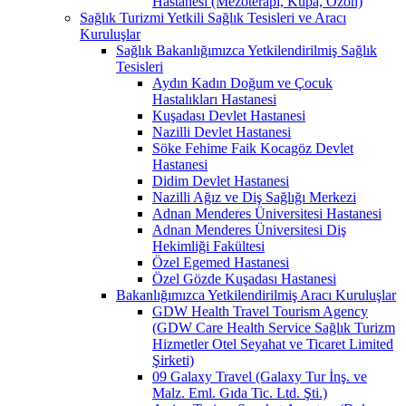
Hastanesi (Mezoterapi, Kupa, Ozon)
Sağlık Turizmi Yetkili Sağlık Tesisleri ve Aracı
Kuruluşlar
Sağlık Bakanlığımızca Yetkilendirilmiş Sağlık
Tesisleri
Aydın Kadın Doğum ve Çocuk
Hastalıkları Hastanesi
Kuşadası Devlet Hastanesi
Nazilli Devlet Hastanesi
Söke Fehime Faik Kocagöz Devlet
Hastanesi
Didim Devlet Hastanesi
Nazilli Ağız ve Diş Sağlığı Merkezi
Adnan Menderes Üniversitesi Hastanesi
Adnan Menderes Üniversitesi Diş
Hekimliği Fakültesi
Özel Egemed Hastanesi
Özel Gözde Kuşadası Hastanesi
Bakanlığımızca Yetkilendirilmiş Aracı Kuruluşlar
GDW Health Travel Tourism Agency
(GDW Care Health Service Sağlık Turizm
Hizmetler Otel Seyahat ve Ticaret Limited
Şirketi)
09 Galaxy Travel (Galaxy Tur İnş. ve
Malz. Eml. Gıda Tic. Ltd. Şti.)