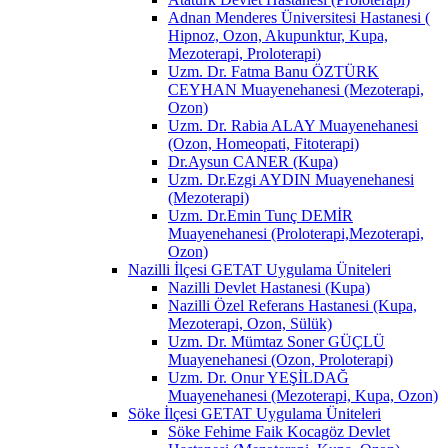
Adnan Menderes Üniversitesi Hastanesi (
Hipnoz, Ozon, Akupunktur, Kupa,
Mezoterapi, Proloterapi)
Uzm. Dr. Fatma Banu ÖZTÜRK
CEYHAN Muayenehanesi (Mezoterapi,
Ozon)
Uzm. Dr. Rabia ALAY Muayenehanesi
(Ozon, Homeopati, Fitoterapi)
Dr.Aysun CANER (Kupa)
Uzm. Dr.Ezgi AYDIN Muayenehanesi
(Mezoterapi)
Uzm. Dr.Emin Tunç DEMİR
Muayenehanesi (Proloterapi,Mezoterapi,
Ozon)
Nazilli İlçesi GETAT Uygulama Üniteleri
Nazilli Devlet Hastanesi (Kupa)
Nazilli Özel Referans Hastanesi (Kupa,
Mezoterapi, Ozon, Sülük)
Uzm. Dr. Mümtaz Soner GÜÇLÜ
Muayenehanesi (Ozon, Proloterapi)
Uzm. Dr. Onur YEŞİLDAĞ
Muayenehanesi (Mezoterapi, Kupa, Ozon)
Söke İlçesi GETAT Uygulama Üniteleri
Söke Fehime Faik Kocagöz Devlet