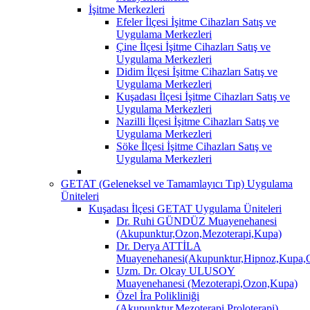
İşitme Merkezleri
Efeler İlçesi İşitme Cihazları Satış ve
Uygulama Merkezleri
Çine İlçesi İşitme Cihazları Satış ve
Uygulama Merkezleri
Didim İlçesi İşitme Cihazları Satış ve
Uygulama Merkezleri
Kuşadası İlçesi İşitme Cihazları Satış ve
Uygulama Merkezleri
Nazilli İlçesi İşitme Cihazları Satış ve
Uygulama Merkezleri
Söke İlçesi İşitme Cihazları Satış ve
Uygulama Merkezleri
GETAT (Geleneksel ve Tamamlayıcı Tıp) Uygulama
Üniteleri
Kuşadası İlçesi GETAT Uygulama Üniteleri
Dr. Ruhi GÜNDÜZ Muayenehanesi
(Akupunktur,Ozon,Mezoterapi,Kupa)
Dr. Derya ATTİLA
Muayenehanesi(Akupunktur,Hipnoz,Kupa,O
Uzm. Dr. Olcay ULUSOY
Muayenehanesi (Mezoterapi,Ozon,Kupa)
Özel İra Polikliniği
(Akupunktur,Mezoterapi,Proloterapi)