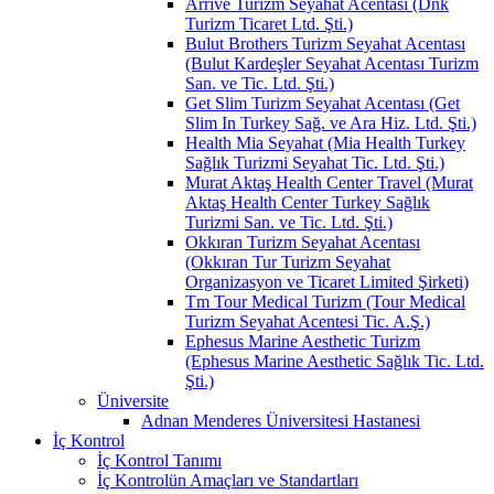
Arrive Turizm Seyahat Acentası (Dnk
Turizm Ticaret Ltd. Şti.)
Bulut Brothers Turizm Seyahat Acentası
(Bulut Kardeşler Seyahat Acentası Turizm
San. ve Tic. Ltd. Şti.)
Get Slim Turizm Seyahat Acentası (Get
Slim In Turkey Sağ. ve Ara Hiz. Ltd. Şti.)
Health Mia Seyahat (Mia Health Turkey
Sağlık Turizmi Seyahat Tic. Ltd. Şti.)
Murat Aktaş Health Center Travel (Murat
Aktaş Health Center Turkey Sağlık
Turizmi San. ve Tic. Ltd. Şti.)
Okkıran Turizm Seyahat Acentası
(Okkıran Tur Turizm Seyahat
Organizasyon ve Ticaret Limited Şirketi)
Tm Tour Medical Turizm (Tour Medical
Turizm Seyahat Acentesi Tic. A.Ş.)
Ephesus Marine Aesthetic Turizm
(Ephesus Marine Aesthetic Sağlık Tic. Ltd.
Şti.)
Üniversite
Adnan Menderes Üniversitesi Hastanesi
İç Kontrol
İç Kontrol Tanımı
İç Kontrolün Amaçları ve Standartları