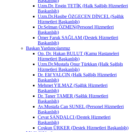
Başkanlığı)
Uzm.Dr. Engin TETİK (Halk Sağlığı Hizmetleri
Başkanlığı)
Uzm.Dr.Hasibe ÖZGEÇEN DİNCEL (Sağlık
Hizmetleri Başkanlığı)
Dr.Selman ÖZMEN(Personel Hizmetleri
Başkanlığı)
Ömer Faruk SAĞLAM (Destek Hizmetleri
Başkanlığı)
Başkan Yardımcılarımız
Op. Dr. Hakan BULUT (Kamu Hastaneleri
Hizmetleri Başkanlığı)
Uzm.Dr.Mustafa Onur Türkkan (Halk Sağlığı
Hizmetleri Başkanlığı)
Dr. Elif YALÇIN (Halk Sağlığı Hizmetleri
Başkanlığı)
Mehmet YILMAZ (Sağlık Hizmetleri
Başkanlığı)
Dr. Taner TAMER (Sağlık Hizmetleri
Başkanlığı)
Av.Mustafa Can SUNEL (Personel Hizmetleri
Başkanlığı)
Cevat SANDALCI (Destek Hizmetleri
Başkanlığı)
Coşkun ÜRKER (Destek Hizmetleri Başkanlığı)