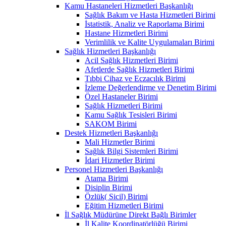
Kamu Hastaneleri Hizmetleri Başkanlığı
Sağlık Bakım ve Hasta Hizmetleri Birimi
İstatistik, Analiz ve Raporlama Birimi
Hastane Hizmetleri Birimi
Verimlilik ve Kalite Uygulamaları Birimi
Sağlık Hizmetleri Başkanlığı
Acil Sağlık Hizmetleri Birimi
Afetlerde Sağlık Hizmetleri Birimi
Tıbbi Cihaz ve Eczacılık Birimi
İzleme Değerlendirme ve Denetim Birimi
Özel Hastaneler Birimi
Sağlık Hizmetleri Birimi
Kamu Sağlık Tesisleri Birimi
SAKOM Birimi
Destek Hizmetleri Başkanlığı
Mali Hizmetler Birimi
Sağlık Bilgi Sistemleri Birimi
İdari Hizmetler Birimi
Personel Hizmetleri Başkanlığı
Atama Birimi
Disiplin Birimi
Özlük( Sicil) Birimi
Eğitim Hizmetleri Birimi
İl Sağlık Müdürüne Direkt Bağlı Birimler
İl Kalite Koordinatörlüğü Birimi