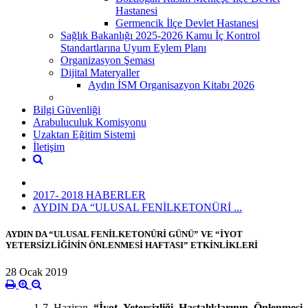
Hastanesi
Germencik İlçe Devlet Hastanesi
Sağlık Bakanlığı 2025-2026 Kamu İç Kontrol
Standartlarına Uyum Eylem Planı
Organizasyon Şeması
Dijital Materyaller
Aydın İSM Organisazyon Kitabı 2026
Bilgi Güvenliği
Arabuluculuk Komisyonu
Uzaktan Eğitim Sistemi
İletişim
2017- 2018 HABERLER
AYDIN DA “ULUSAL FENİLKETONÜRİ ...
AYDIN DA “ULUSAL FENİLKETONÜRİ GÜNÜ” VE “İYOT
YETERSİZLİĞİNİN ÖNLENMESİ HAFTASI” ETKİNLİKLERİ
28 Ocak 2019
1-7 Haziran
“İyot Yetersizliği Hastalıklarının Önlenmesi