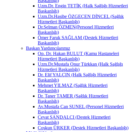
Başkanlığı)
Uzm.Dr. Engin TETİK (Halk Sağlığı Hizmetleri
Başkanlığı)
Uzm.Dr.Hasibe ÖZGEÇEN DİNCEL (Sağlık
Hizmetleri Başkanlığı)
Dr.Selman ÖZMEN(Personel Hizmetleri
Başkanlığı)
Ömer Faruk SAĞLAM (Destek Hizmetleri
Başkanlığı)
Başkan Yardımcılarımız
Op. Dr. Hakan BULUT (Kamu Hastaneleri
Hizmetleri Başkanlığı)
Uzm.Dr.Mustafa Onur Türkkan (Halk Sağlığı
Hizmetleri Başkanlığı)
Dr. Elif YALÇIN (Halk Sağlığı Hizmetleri
Başkanlığı)
Mehmet YILMAZ (Sağlık Hizmetleri
Başkanlığı)
Dr. Taner TAMER (Sağlık Hizmetleri
Başkanlığı)
Av.Mustafa Can SUNEL (Personel Hizmetleri
Başkanlığı)
Cevat SANDALCI (Destek Hizmetleri
Başkanlığı)
Coşkun ÜRKER (Destek Hizmetleri Başkanlığı)