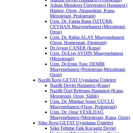
Adnan Menderes Üniversitesi Hastanesi (
Hipnoz, Ozon, Akupunktur, Kupa,
Mezoterapi, Proloterapi)
Uzm. Dr. Fatma Banu ÖZTÜRK
CEYHAN Muayenehanesi (Mezoterapi,
Ozon)
Uzm. Dr. Rabia ALAY Muayenehanesi
(Ozon, Homeopati, Fitoterapi)
Dr.Aysun CANER (Kupa)
Uzm. Dr.Ezgi AYDIN Muayenehanesi
(Mezoterapi)
Uzm. Dr.Emin Tunç DEMİR
Muayenehanesi (Proloterapi,Mezoterapi,
Ozon)
Nazilli İlçesi GETAT Uygulama Üniteleri
Nazilli Devlet Hastanesi (Kupa)
Nazilli Özel Referans Hastanesi (Kupa,
Mezoterapi, Ozon, Sülük)
Uzm. Dr. Mümtaz Soner GÜÇLÜ
Muayenehanesi (Ozon, Proloterapi)
Uzm. Dr. Onur YEŞİLDAĞ
Muayenehanesi (Mezoterapi, Kupa, Ozon)
Söke İlçesi GETAT Uygulama Üniteleri
Söke Fehime Faik Kocagöz Devlet