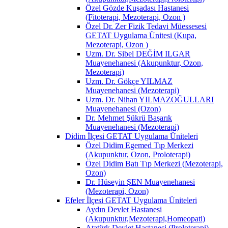
Özel Gözde Kuşadası Hastanesi
(Fitoterapi, Mezoterapi, Ozon )
Özel Dr. Zer Fizik Tedavi Müessesesi
GETAT Uygulama Ünitesi (Kupa,
Mezoterapi, Ozon )
Uzm. Dr. Sibel DEĞİM ILGAR
Muayenehanesi (Akupunktur, Ozon,
Mezoterapi)
Uzm. Dr. Gökçe YILMAZ
Muayenehanesi (Mezoterapi)
Uzm. Dr. Nihan YILMAZOĞULLARI
Muayenehanesi (Ozon)
Dr. Mehmet Şükrü Başarık
Muayenehanesi (Mezoterapi)
Didim İlçesi GETAT Uygulama Üniteleri
Özel Didim Egemed Tıp Merkezi
(Akupunktur, Ozon, Proloterapi)
Özel Didim Batı Tıp Merkezi (Mezoterapi,
Ozon)
Dr. Hüseyin ŞEN Muayenehanesi
(Mezoterapi, Ozon)
Efeler İlçesi GETAT Uygulama Üniteleri
Aydın Devlet Hastanesi
(Akupunktur,Mezoterapi,Homeopati)
Atatürk Devlet Hastanesi (Proloterapi)