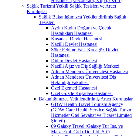
Hastanesi (Mezoterapi, Kupa, Ozon)
Sağlık Turizmi Yetkili Sağlık Tesisleri ve Aracı
Kuruluşlar
Sağlık Bakanlığımızca Yetkilendirilmiş Sağlık
Tesisleri
Aydın Kadın Doğum ve Çocuk
Hastalıkları Hastanesi
Kuşadası Devlet Hastanesi
Nazilli Devlet Hastanesi
Söke Fehime Faik Kocagöz Devlet
Hastanesi
Didim Devlet Hastanesi
Nazilli Ağız ve Diş Sağlığı Merkezi
Adnan Menderes Üniversitesi Hastanesi
Adnan Menderes Üniversitesi Diş
Hekimliği Fakültesi
Özel Egemed Hastanesi
Özel Gözde Kuşadası Hastanesi
Bakanlığımızca Yetkilendirilmiş Aracı Kuruluşlar
GDW Health Travel Tourism Agency
(GDW Care Health Service Sağlık Turizm
Hizmetler Otel Seyahat ve Ticaret Limited
Şirketi)
09 Galaxy Travel (Galaxy Tur İnş. ve
Malz. Eml. Gıda Tic. Ltd. Şti.)