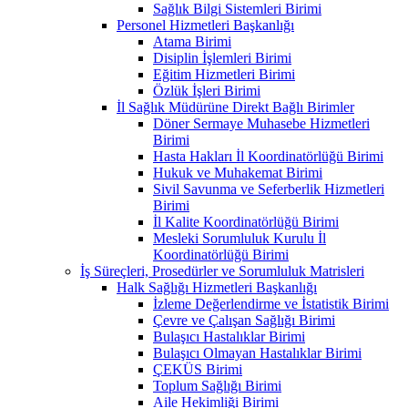
Sağlık Bilgi Sistemleri Birimi
Personel Hizmetleri Başkanlığı
Atama Birimi
Disiplin İşlemleri Birimi
Eğitim Hizmetleri Birimi
Özlük İşleri Birimi
İl Sağlık Müdürüne Direkt Bağlı Birimler
Döner Sermaye Muhasebe Hizmetleri
Birimi
Hasta Hakları İl Koordinatörlüğü Birimi
Hukuk ve Muhakemat Birimi
Sivil Savunma ve Seferberlik Hizmetleri
Birimi
İl Kalite Koordinatörlüğü Birimi
Mesleki Sorumluluk Kurulu İl
Koordinatörlüğü Birimi
İş Süreçleri, Prosedürler ve Sorumluluk Matrisleri
Halk Sağlığı Hizmetleri Başkanlığı
İzleme Değerlendirme ve İstatistik Birimi
Çevre ve Çalışan Sağlığı Birimi
Bulaşıcı Hastalıklar Birimi
Bulaşıcı Olmayan Hastalıklar Birimi
ÇEKÜS Birimi
Toplum Sağlığı Birimi
Aile Hekimliği Birimi