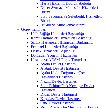
Hasta Hakları İl Koordinatörlüğü
Döner Sermaye Muhasebe Hizmetleri
Birimi
Sivil Savunma ve Seferberlik Hizmetleri
Birimi
Hukuk ve Muhakemat Birimi
Görev Tanımları
Halk Sağlığı Hizmetleri Başkanlığı
Kamu Hastaneleri Hizmetleri Başkanlığı
Sağlık Hastaneleri Hizmetleri Başkanlığı
Personel Hizmetleri Başkanlığı
Destek Hizmetleri Başkanlığı
Doğrudan Yönetim Hizmetleri
Hastane ve ADSM Görev Tanımları
Aydın Devlet Hastanesi
Atatürk Devlet Hastanesi
Aydın Kadın Doğum ve Çocuk
Hastalıkları Hastanesi
Nazilli Devlet Hastanesi
Söke Fehime Faik Kocagöz Devlet
Hastanesi
Didim Devlet Hastanesi
Kuşadası Devlet Hastanesi
Çine Devlet Hastanesi
Bozdoğan Rasim Menteşe İlçe Devlet