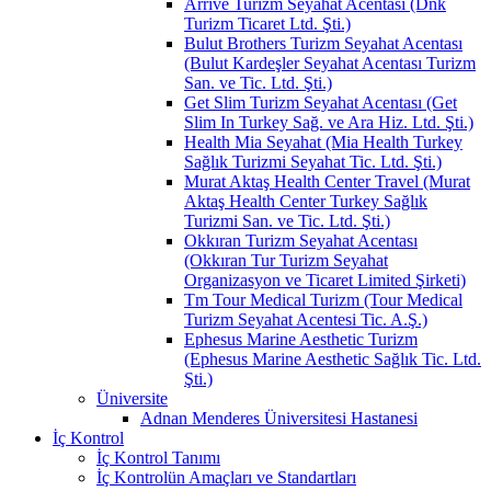
Arrive Turizm Seyahat Acentası (Dnk
Turizm Ticaret Ltd. Şti.)
Bulut Brothers Turizm Seyahat Acentası
(Bulut Kardeşler Seyahat Acentası Turizm
San. ve Tic. Ltd. Şti.)
Get Slim Turizm Seyahat Acentası (Get
Slim In Turkey Sağ. ve Ara Hiz. Ltd. Şti.)
Health Mia Seyahat (Mia Health Turkey
Sağlık Turizmi Seyahat Tic. Ltd. Şti.)
Murat Aktaş Health Center Travel (Murat
Aktaş Health Center Turkey Sağlık
Turizmi San. ve Tic. Ltd. Şti.)
Okkıran Turizm Seyahat Acentası
(Okkıran Tur Turizm Seyahat
Organizasyon ve Ticaret Limited Şirketi)
Tm Tour Medical Turizm (Tour Medical
Turizm Seyahat Acentesi Tic. A.Ş.)
Ephesus Marine Aesthetic Turizm
(Ephesus Marine Aesthetic Sağlık Tic. Ltd.
Şti.)
Üniversite
Adnan Menderes Üniversitesi Hastanesi
İç Kontrol
İç Kontrol Tanımı
İç Kontrolün Amaçları ve Standartları