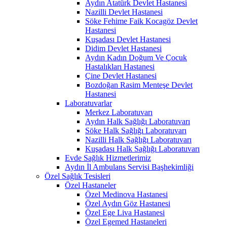
Aydın Atatürk Devlet Hastanesi
Nazilli Devlet Hastanesi
Söke Fehime Faik Kocagöz Devlet
Hastanesi
Kuşadası Devlet Hastanesi
Didim Devlet Hastanesi
Aydın Kadın Doğum Ve Çocuk
Hastalıkları Hastanesi
Çine Devlet Hastanesi
Bozdoğan Rasim Menteşe Devlet
Hastanesi
Laboratuvarlar
Merkez Laboratuvarı
Aydın Halk Sağlığı Laboratuvarı
Söke Halk Sağlığı Laboratuvarı
Nazilli Halk Sağlığı Laboratuvarı
Kuşadası Halk Sağlığı Laboratuvarı
Evde Sağlık Hizmetlerimiz
Aydın İl Ambulans Servisi Başhekimliği
Özel Sağlık Tesisleri
Özel Hastaneler
Özel Medinova Hastanesi
Özel Aydın Göz Hastanesi
Özel Ege Liva Hastanesi
Özel Egemed Hastaneleri