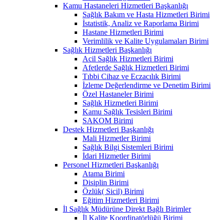
Kamu Hastaneleri Hizmetleri Başkanlığı
Sağlık Bakım ve Hasta Hizmetleri Birimi
İstatistik, Analiz ve Raporlama Birimi
Hastane Hizmetleri Birimi
Verimlilik ve Kalite Uygulamaları Birimi
Sağlık Hizmetleri Başkanlığı
Acil Sağlık Hizmetleri Birimi
Afetlerde Sağlık Hizmetleri Birimi
Tıbbi Cihaz ve Eczacılık Birimi
İzleme Değerlendirme ve Denetim Birimi
Özel Hastaneler Birimi
Sağlık Hizmetleri Birimi
Kamu Sağlık Tesisleri Birimi
SAKOM Birimi
Destek Hizmetleri Başkanlığı
Mali Hizmetler Birimi
Sağlık Bilgi Sistemleri Birimi
İdari Hizmetler Birimi
Personel Hizmetleri Başkanlığı
Atama Birimi
Disiplin Birimi
Özlük( Sicil) Birimi
Eğitim Hizmetleri Birimi
İl Sağlık Müdürüne Direkt Bağlı Birimler
İl Kalite Koordinatörlüğü Birimi