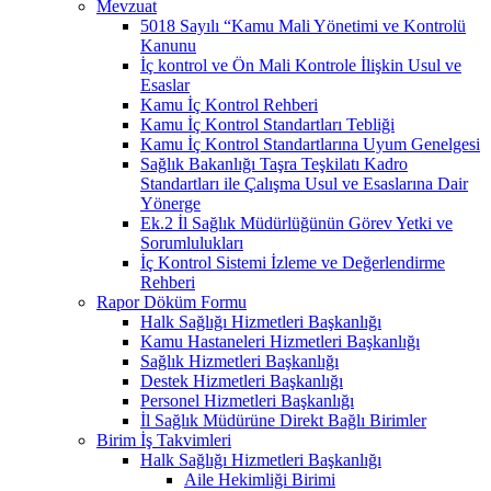
Mevzuat
5018 Sayılı “Kamu Mali Yönetimi ve Kontrolü
Kanunu
İç kontrol ve Ön Mali Kontrole İlişkin Usul ve
Esaslar
Kamu İç Kontrol Rehberi
Kamu İç Kontrol Standartları Tebliği
Kamu İç Kontrol Standartlarına Uyum Genelgesi
Sağlık Bakanlığı Taşra Teşkilatı Kadro
Standartları ile Çalışma Usul ve Esaslarına Dair
Yönerge
Ek.2 İl Sağlık Müdürlüğünün Görev Yetki ve
Sorumlulukları
İç Kontrol Sistemi İzleme ve Değerlendirme
Rehberi
Rapor Döküm Formu
Halk Sağlığı Hizmetleri Başkanlığı
Kamu Hastaneleri Hizmetleri Başkanlığı
Sağlık Hizmetleri Başkanlığı
Destek Hizmetleri Başkanlığı
Personel Hizmetleri Başkanlığı
İl Sağlık Müdürüne Direkt Bağlı Birimler
Birim İş Takvimleri
Halk Sağlığı Hizmetleri Başkanlığı
Aile Hekimliği Birimi