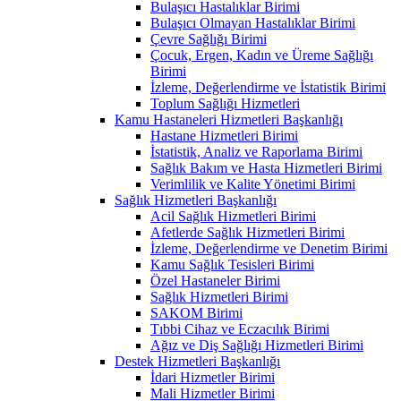
Bulaşıcı Hastalıklar Birimi
Bulaşıcı Olmayan Hastalıklar Birimi
Çevre Sağlığı Birimi
Çocuk, Ergen, Kadın ve Üreme Sağlığı
Birimi
İzleme, Değerlendirme ve İstatistik Birimi
Toplum Sağlığı Hizmetleri
Kamu Hastaneleri Hizmetleri Başkanlığı
Hastane Hizmetleri Birimi
İstatistik, Analiz ve Raporlama Birimi
Sağlık Bakım ve Hasta Hizmetleri Birimi
Verimlilik ve Kalite Yönetimi Birimi
Sağlık Hizmetleri Başkanlığı
Acil Sağlık Hizmetleri Birimi
Afetlerde Sağlık Hizmetleri Birimi
İzleme, Değerlendirme ve Denetim Birimi
Kamu Sağlık Tesisleri Birimi
Özel Hastaneler Birimi
Sağlık Hizmetleri Birimi
SAKOM Birimi
Tıbbi Cihaz ve Eczacılık Birimi
Ağız ve Diş Sağlığı Hizmetleri Birimi
Destek Hizmetleri Başkanlığı
İdari Hizmetler Birimi
Mali Hizmetler Birimi