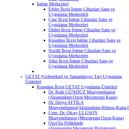
İşitme Merkezleri
Efeler İlçesi İşitme Cihazları Satış ve
Uygulama Merkezleri
Çine İlçesi İşitme Cihazları Satış ve
Uygulama Merkezleri
Didim İlçesi İşitme Cihazları Satış ve
Uygulama Merkezleri
Kuşadası İlçesi İşitme Cihazları Satış ve
Uygulama Merkezleri
Nazilli İlçesi İşitme Cihazları Satış ve
Uygulama Merkezleri
Söke İlçesi İşitme Cihazları Satış ve
Uygulama Merkezleri
GETAT (Geleneksel ve Tamamlayıcı Tıp) Uygulama
Üniteleri
Kuşadası İlçesi GETAT Uygulama Üniteleri
Dr. Ruhi GÜNDÜZ Muayenehanesi
(Akupunktur,Ozon,Mezoterapi,Kupa)
Dr. Derya ATTİLA
Muayenehanesi(Akupunktur,Hipnoz,Kupa,O
Uzm. Dr. Olcay ULUSOY
Muayenehanesi (Mezoterapi,Ozon,Kupa)
Özel İra Polikliniği
(Akupunktur,Mezoterapi,Proloterapi)