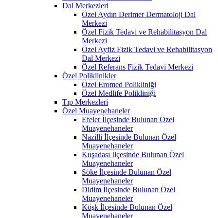
Dal Merkezleri
Özel Aydın Derimer Dermatoloji Dal
Merkezi
Özel Fizik Tedavi ve Rehabilitasyon Dal
Merkezi
Özel Ayfiz Fizik Tedavi ve Rehabilitasyon
Dal Merkezi
Özel Referans Fizik Tedavi Merkezi
Özel Poliklinikler
Özel Eromed Polikliniği
Özel Medlife Polikliniği
Tıp Merkezleri
Özel Muayenehaneler
Efeler İlçesinde Bulunan Özel
Muayenehaneler
Nazilli İlçesinde Bulunan Özel
Muayenehaneler
Kuşadası İlçesinde Bulunan Özel
Muayenehaneler
Söke İlçesinde Bulunan Özel
Muayenehaneler
Didim İlçesinde Bulunan Özel
Muayenehaneler
Köşk İlçesinde Bulunan Özel
Muayenehaneler