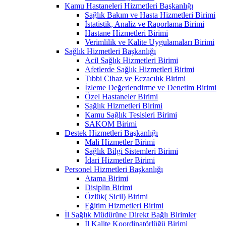
Kamu Hastaneleri Hizmetleri Başkanlığı
Sağlık Bakım ve Hasta Hizmetleri Birimi
İstatistik, Analiz ve Raporlama Birimi
Hastane Hizmetleri Birimi
Verimlilik ve Kalite Uygulamaları Birimi
Sağlık Hizmetleri Başkanlığı
Acil Sağlık Hizmetleri Birimi
Afetlerde Sağlık Hizmetleri Birimi
Tıbbi Cihaz ve Eczacılık Birimi
İzleme Değerlendirme ve Denetim Birimi
Özel Hastaneler Birimi
Sağlık Hizmetleri Birimi
Kamu Sağlık Tesisleri Birimi
SAKOM Birimi
Destek Hizmetleri Başkanlığı
Mali Hizmetler Birimi
Sağlık Bilgi Sistemleri Birimi
İdari Hizmetler Birimi
Personel Hizmetleri Başkanlığı
Atama Birimi
Disiplin Birimi
Özlük( Sicil) Birimi
Eğitim Hizmetleri Birimi
İl Sağlık Müdürüne Direkt Bağlı Birimler
İl Kalite Koordinatörlüğü Birimi