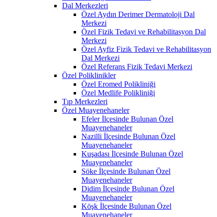
Dal Merkezleri
Özel Aydın Derimer Dermatoloji Dal
Merkezi
Özel Fizik Tedavi ve Rehabilitasyon Dal
Merkezi
Özel Ayfiz Fizik Tedavi ve Rehabilitasyon
Dal Merkezi
Özel Referans Fizik Tedavi Merkezi
Özel Poliklinikler
Özel Eromed Polikliniği
Özel Medlife Polikliniği
Tıp Merkezleri
Özel Muayenehaneler
Efeler İlçesinde Bulunan Özel
Muayenehaneler
Nazilli İlçesinde Bulunan Özel
Muayenehaneler
Kuşadası İlçesinde Bulunan Özel
Muayenehaneler
Söke İlçesinde Bulunan Özel
Muayenehaneler
Didim İlçesinde Bulunan Özel
Muayenehaneler
Köşk İlçesinde Bulunan Özel
Muayenehaneler