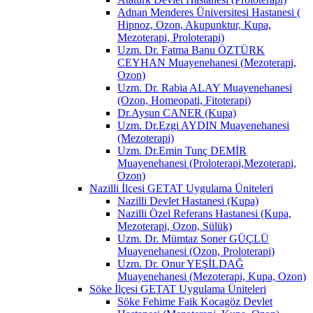
Adnan Menderes Üniversitesi Hastanesi (
Hipnoz, Ozon, Akupunktur, Kupa,
Mezoterapi, Proloterapi)
Uzm. Dr. Fatma Banu ÖZTÜRK
CEYHAN Muayenehanesi (Mezoterapi,
Ozon)
Uzm. Dr. Rabia ALAY Muayenehanesi
(Ozon, Homeopati, Fitoterapi)
Dr.Aysun CANER (Kupa)
Uzm. Dr.Ezgi AYDIN Muayenehanesi
(Mezoterapi)
Uzm. Dr.Emin Tunç DEMİR
Muayenehanesi (Proloterapi,Mezoterapi,
Ozon)
Nazilli İlçesi GETAT Uygulama Üniteleri
Nazilli Devlet Hastanesi (Kupa)
Nazilli Özel Referans Hastanesi (Kupa,
Mezoterapi, Ozon, Sülük)
Uzm. Dr. Mümtaz Soner GÜÇLÜ
Muayenehanesi (Ozon, Proloterapi)
Uzm. Dr. Onur YEŞİLDAĞ
Muayenehanesi (Mezoterapi, Kupa, Ozon)
Söke İlçesi GETAT Uygulama Üniteleri
Söke Fehime Faik Kocagöz Devlet