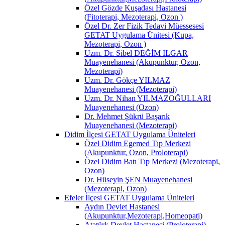
Özel Gözde Kuşadası Hastanesi
(Fitoterapi, Mezoterapi, Ozon )
Özel Dr. Zer Fizik Tedavi Müessesesi
GETAT Uygulama Ünitesi (Kupa,
Mezoterapi, Ozon )
Uzm. Dr. Sibel DEĞİM ILGAR
Muayenehanesi (Akupunktur, Ozon,
Mezoterapi)
Uzm. Dr. Gökçe YILMAZ
Muayenehanesi (Mezoterapi)
Uzm. Dr. Nihan YILMAZOĞULLARI
Muayenehanesi (Ozon)
Dr. Mehmet Şükrü Başarık
Muayenehanesi (Mezoterapi)
Didim İlçesi GETAT Uygulama Üniteleri
Özel Didim Egemed Tıp Merkezi
(Akupunktur, Ozon, Proloterapi)
Özel Didim Batı Tıp Merkezi (Mezoterapi,
Ozon)
Dr. Hüseyin ŞEN Muayenehanesi
(Mezoterapi, Ozon)
Efeler İlçesi GETAT Uygulama Üniteleri
Aydın Devlet Hastanesi
(Akupunktur,Mezoterapi,Homeopati)
Atatürk Devlet Hastanesi (Proloterapi)