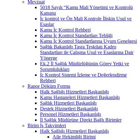
Mevzuat
5018 Sayılı “Kamu Mali Yönetimi ve Kontrolü
Kanunu
İç kontrol ve Ön Mali Kontrole İlişkin Usul ve
Esaslar
Kamu İç Kontrol Rehberi
Kamu İç Kontrol Standartları Tebliği
Kamu İç Kontrol Standartlarına Uyum Genelgesi
Sağlık Bakanlığı Taşra Teşkilatı Kadro
Standartları ile Çalışma Usul ve Esaslarına Dair
Yönerge
Ek.2 İl Sağlık Müdürlüğünün Görev Yetki ve
Sorumlulukları
İç Kontrol Sistemi İzleme ve Değerlendirme
Rehberi
Rapor Döküm Formu
Halk Sağlığı Hizmetleri Başkanlığı
Kamu Hastaneleri Hizmetleri Başkanlığı
Sağlık Hizmetleri Başkanlığı
Destek Hizmetleri Başkanlığı
Personel Hizmetleri Başkanlığı
İl Sağlık Müdürüne Direkt Bağlı Birimler
Birim İş Takvimleri
Halk Sağlığı Hizmetleri Başkanlığı
Aile Hekimliği Birimi