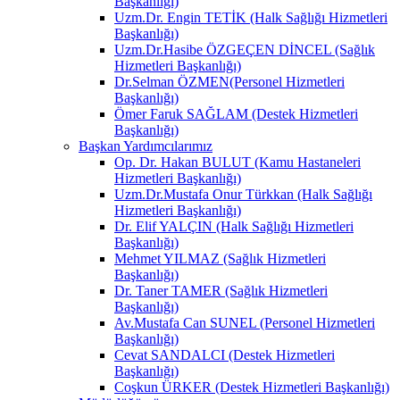
Başkanlığı)
Uzm.Dr. Engin TETİK (Halk Sağlığı Hizmetleri
Başkanlığı)
Uzm.Dr.Hasibe ÖZGEÇEN DİNCEL (Sağlık
Hizmetleri Başkanlığı)
Dr.Selman ÖZMEN(Personel Hizmetleri
Başkanlığı)
Ömer Faruk SAĞLAM (Destek Hizmetleri
Başkanlığı)
Başkan Yardımcılarımız
Op. Dr. Hakan BULUT (Kamu Hastaneleri
Hizmetleri Başkanlığı)
Uzm.Dr.Mustafa Onur Türkkan (Halk Sağlığı
Hizmetleri Başkanlığı)
Dr. Elif YALÇIN (Halk Sağlığı Hizmetleri
Başkanlığı)
Mehmet YILMAZ (Sağlık Hizmetleri
Başkanlığı)
Dr. Taner TAMER (Sağlık Hizmetleri
Başkanlığı)
Av.Mustafa Can SUNEL (Personel Hizmetleri
Başkanlığı)
Cevat SANDALCI (Destek Hizmetleri
Başkanlığı)
Coşkun ÜRKER (Destek Hizmetleri Başkanlığı)