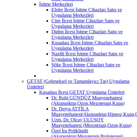
İşitme Merkezleri
Efeler İlçesi İşitme Cihazları Satış ve
Uygulama Merkezleri
Çine İlçesi İşitme Cihazları Satış ve
Uygulama Merkezleri
Didim İlçesi İşitme Cihazları Satış ve
Uygulama Merkezleri
Kuşadası İlçesi İşitme Cihazları Satış ve
Uygulama Merkezleri
Nazilli İlçesi İşitme Cihazları Satış ve
Uygulama Merkezleri
Söke İlçesi İşitme Cihazları Satış ve
Uygulama Merkezleri
GETAT (Geleneksel ve Tamamlayıcı Tıp) Uygulama
Üniteleri
Kuşadası İlçesi GETAT Uygulama Üniteleri
Dr. Ruhi GÜNDÜZ Muayenehanesi
(Akupunktur,Ozon,Mezoterapi,Kupa)
Dr. Derya ATTİLA
Muayenehanesi(Akupunktur,Hipnoz,Kupa,O
Uzm. Dr. Olcay ULUSOY
Muayenehanesi (Mezoterapi,Ozon,Kupa)
Özel İra Polikliniği
(Akupunktur,Mezoterapi,Proloterapi)