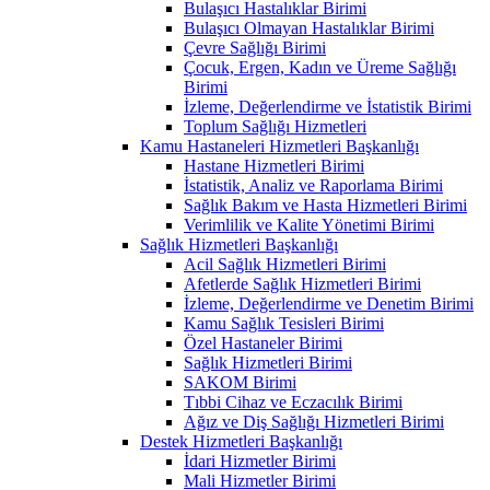
Bulaşıcı Hastalıklar Birimi
Bulaşıcı Olmayan Hastalıklar Birimi
Çevre Sağlığı Birimi
Çocuk, Ergen, Kadın ve Üreme Sağlığı
Birimi
İzleme, Değerlendirme ve İstatistik Birimi
Toplum Sağlığı Hizmetleri
Kamu Hastaneleri Hizmetleri Başkanlığı
Hastane Hizmetleri Birimi
İstatistik, Analiz ve Raporlama Birimi
Sağlık Bakım ve Hasta Hizmetleri Birimi
Verimlilik ve Kalite Yönetimi Birimi
Sağlık Hizmetleri Başkanlığı
Acil Sağlık Hizmetleri Birimi
Afetlerde Sağlık Hizmetleri Birimi
İzleme, Değerlendirme ve Denetim Birimi
Kamu Sağlık Tesisleri Birimi
Özel Hastaneler Birimi
Sağlık Hizmetleri Birimi
SAKOM Birimi
Tıbbi Cihaz ve Eczacılık Birimi
Ağız ve Diş Sağlığı Hizmetleri Birimi
Destek Hizmetleri Başkanlığı
İdari Hizmetler Birimi
Mali Hizmetler Birimi