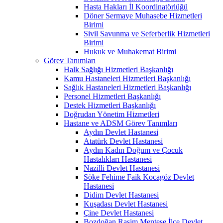
Hasta Hakları İl Koordinatörlüğü
Döner Sermaye Muhasebe Hizmetleri
Birimi
Sivil Savunma ve Seferberlik Hizmetleri
Birimi
Hukuk ve Muhakemat Birimi
Görev Tanımları
Halk Sağlığı Hizmetleri Başkanlığı
Kamu Hastaneleri Hizmetleri Başkanlığı
Sağlık Hastaneleri Hizmetleri Başkanlığı
Personel Hizmetleri Başkanlığı
Destek Hizmetleri Başkanlığı
Doğrudan Yönetim Hizmetleri
Hastane ve ADSM Görev Tanımları
Aydın Devlet Hastanesi
Atatürk Devlet Hastanesi
Aydın Kadın Doğum ve Çocuk
Hastalıkları Hastanesi
Nazilli Devlet Hastanesi
Söke Fehime Faik Kocagöz Devlet
Hastanesi
Didim Devlet Hastanesi
Kuşadası Devlet Hastanesi
Çine Devlet Hastanesi
Bozdoğan Rasim Menteşe İlçe Devlet