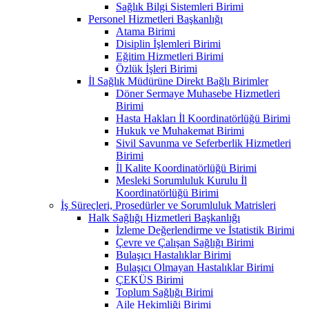
Sağlık Bilgi Sistemleri Birimi
Personel Hizmetleri Başkanlığı
Atama Birimi
Disiplin İşlemleri Birimi
Eğitim Hizmetleri Birimi
Özlük İşleri Birimi
İl Sağlık Müdürüne Direkt Bağlı Birimler
Döner Sermaye Muhasebe Hizmetleri
Birimi
Hasta Hakları İl Koordinatörlüğü Birimi
Hukuk ve Muhakemat Birimi
Sivil Savunma ve Seferberlik Hizmetleri
Birimi
İl Kalite Koordinatörlüğü Birimi
Mesleki Sorumluluk Kurulu İl
Koordinatörlüğü Birimi
İş Süreçleri, Prosedürler ve Sorumluluk Matrisleri
Halk Sağlığı Hizmetleri Başkanlığı
İzleme Değerlendirme ve İstatistik Birimi
Çevre ve Çalışan Sağlığı Birimi
Bulaşıcı Hastalıklar Birimi
Bulaşıcı Olmayan Hastalıklar Birimi
ÇEKÜS Birimi
Toplum Sağlığı Birimi
Aile Hekimliği Birimi