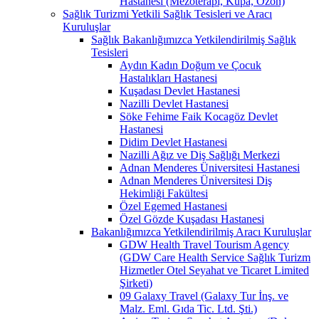
Hastanesi (Mezoterapi, Kupa, Ozon)
Sağlık Turizmi Yetkili Sağlık Tesisleri ve Aracı
Kuruluşlar
Sağlık Bakanlığımızca Yetkilendirilmiş Sağlık
Tesisleri
Aydın Kadın Doğum ve Çocuk
Hastalıkları Hastanesi
Kuşadası Devlet Hastanesi
Nazilli Devlet Hastanesi
Söke Fehime Faik Kocagöz Devlet
Hastanesi
Didim Devlet Hastanesi
Nazilli Ağız ve Diş Sağlığı Merkezi
Adnan Menderes Üniversitesi Hastanesi
Adnan Menderes Üniversitesi Diş
Hekimliği Fakültesi
Özel Egemed Hastanesi
Özel Gözde Kuşadası Hastanesi
Bakanlığımızca Yetkilendirilmiş Aracı Kuruluşlar
GDW Health Travel Tourism Agency
(GDW Care Health Service Sağlık Turizm
Hizmetler Otel Seyahat ve Ticaret Limited
Şirketi)
09 Galaxy Travel (Galaxy Tur İnş. ve
Malz. Eml. Gıda Tic. Ltd. Şti.)