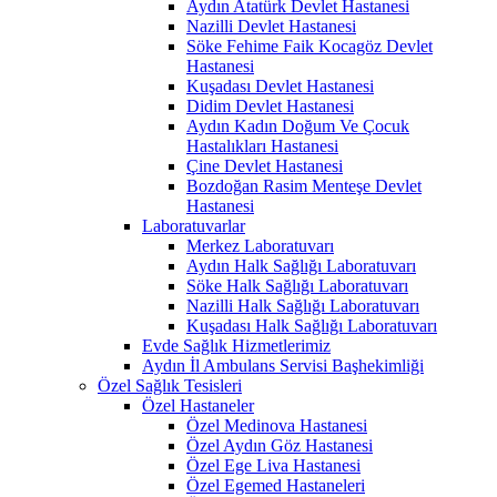
Aydın Atatürk Devlet Hastanesi
Nazilli Devlet Hastanesi
Söke Fehime Faik Kocagöz Devlet
Hastanesi
Kuşadası Devlet Hastanesi
Didim Devlet Hastanesi
Aydın Kadın Doğum Ve Çocuk
Hastalıkları Hastanesi
Çine Devlet Hastanesi
Bozdoğan Rasim Menteşe Devlet
Hastanesi
Laboratuvarlar
Merkez Laboratuvarı
Aydın Halk Sağlığı Laboratuvarı
Söke Halk Sağlığı Laboratuvarı
Nazilli Halk Sağlığı Laboratuvarı
Kuşadası Halk Sağlığı Laboratuvarı
Evde Sağlık Hizmetlerimiz
Aydın İl Ambulans Servisi Başhekimliği
Özel Sağlık Tesisleri
Özel Hastaneler
Özel Medinova Hastanesi
Özel Aydın Göz Hastanesi
Özel Ege Liva Hastanesi
Özel Egemed Hastaneleri