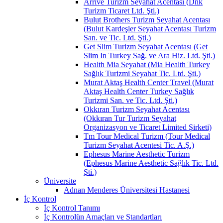
Arrive Turizm Seyahat Acentası (Dnk
Turizm Ticaret Ltd. Şti.)
Bulut Brothers Turizm Seyahat Acentası
(Bulut Kardeşler Seyahat Acentası Turizm
San. ve Tic. Ltd. Şti.)
Get Slim Turizm Seyahat Acentası (Get
Slim In Turkey Sağ. ve Ara Hiz. Ltd. Şti.)
Health Mia Seyahat (Mia Health Turkey
Sağlık Turizmi Seyahat Tic. Ltd. Şti.)
Murat Aktaş Health Center Travel (Murat
Aktaş Health Center Turkey Sağlık
Turizmi San. ve Tic. Ltd. Şti.)
Okkıran Turizm Seyahat Acentası
(Okkıran Tur Turizm Seyahat
Organizasyon ve Ticaret Limited Şirketi)
Tm Tour Medical Turizm (Tour Medical
Turizm Seyahat Acentesi Tic. A.Ş.)
Ephesus Marine Aesthetic Turizm
(Ephesus Marine Aesthetic Sağlık Tic. Ltd.
Şti.)
Üniversite
Adnan Menderes Üniversitesi Hastanesi
İç Kontrol
İç Kontrol Tanımı
İç Kontrolün Amaçları ve Standartları