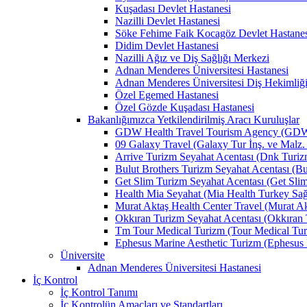
Kuşadası Devlet Hastanesi
Nazilli Devlet Hastanesi
Söke Fehime Faik Kocagöz Devlet Hastanes
Didim Devlet Hastanesi
Nazilli Ağız ve Diş Sağlığı Merkezi
Adnan Menderes Üniversitesi Hastanesi
Adnan Menderes Üniversitesi Diş Hekimliği
Özel Egemed Hastanesi
Özel Gözde Kuşadası Hastanesi
Bakanlığımızca Yetkilendirilmiş Aracı Kuruluşlar
GDW Health Travel Tourism Agency (GDW Car
09 Galaxy Travel (Galaxy Tur İnş. ve Malz. 
Arrive Turizm Seyahat Acentası (Dnk Turizm 
Bulut Brothers Turizm Seyahat Acentası (Bul
Get Slim Turizm Seyahat Acentası (Get Slim 
Health Mia Seyahat (Mia Health Turkey Sağlı
Murat Aktaş Health Center Travel (Murat Akt
Okkıran Turizm Seyahat Acentası (Okkıran T
Tm Tour Medical Turizm (Tour Medical Turi
Ephesus Marine Aesthetic Turizm (Ephesus Ma
Üniversite
Adnan Menderes Üniversitesi Hastanesi
İç Kontrol
İç Kontrol Tanımı
İç Kontrolün Amaçları ve Standartları