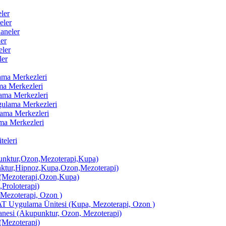
ler
eler
aneler
er
ler
ler
lama Merkezleri
ama Merkezleri
lama Merkezleri
ygulama Merkezleri
ulama Merkezleri
ama Merkezleri
eleri
ktur,Ozon,Mezoterapi,Kupa)
tur,Hipnoz,Kupa,Ozon,Mezoterapi)
Mezoterapi,Ozon,Kupa)
,Proloterapi)
 Mezoterapi, Ozon )
AT Uygulama Ünitesi (Kupa, Mezoterapi, Ozon )
si (Akupunktur, Ozon, Mezoterapi)
Mezoterapi)