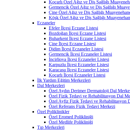
Koçarlı Özel Ağız ve Diş Sağlığı Muayeneh
Germencik Özel Ağız ve Diş Sağlığı Muaye
Çine Özel Ağız ve Diş Sağlığı Muayenehane
Köşk Özel Ağız ve Diş Sağlığı Muayenehan
Eczaneler
Efeler İlçesi Eczane Listesi
Bozdoğan İlçesi Eczane Listesi
Buharkent İlçesi Eczane Listesi
Çine İlçesi Eczane Listesi
Didim İlçesi Eczaneler Listesi
Germencik İlçesi Eczaneler Listesi
İncirliova İlçesi Eczaneler Listesi
Karpuzlu İlçesi Eczaneler Listesi
Karacasu İlçesi Eczaneler Listesi
Koçarlı İlçesi Eczaneler Listesi
İlk Yardım Eğitim Merkezleri
Dal Merkezleri
Özel Aydın Derimer Dermatoloji Dal Merke
Özel Fizik Tedavi ve Rehabilitasyon Dal Me
Özel Ayfiz Fizik Tedavi ve Rehabilitasyon 
Özel Referans Fizik Tedavi Merkezi
Özel Poliklinikler
Özel Eromed Polikliniği
Özel Medlife Polikliniği
Tıp Merkezleri