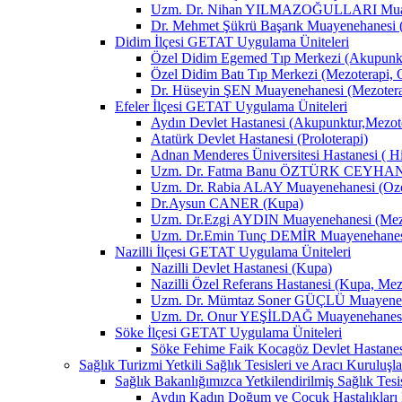
Uzm. Dr. Nihan YILMAZOĞULLARI Muay
Dr. Mehmet Şükrü Başarık Muayenehanesi 
Didim İlçesi GETAT Uygulama Üniteleri
Özel Didim Egemed Tıp Merkezi (Akupunktu
Özel Didim Batı Tıp Merkezi (Mezoterapi, 
Dr. Hüseyin ŞEN Muayenehanesi (Mezotera
Efeler İlçesi GETAT Uygulama Üniteleri
Aydın Devlet Hastanesi (Akupunktur,Mezot
Atatürk Devlet Hastanesi (Proloterapi)
Adnan Menderes Üniversitesi Hastanesi ( H
Uzm. Dr. Fatma Banu ÖZTÜRK CEYHAN M
Uzm. Dr. Rabia ALAY Muayenehanesi (Ozon
Dr.Aysun CANER (Kupa)
Uzm. Dr.Ezgi AYDIN Muayenehanesi (Mezo
Uzm. Dr.Emin Tunç DEMİR Muayenehanesi 
Nazilli İlçesi GETAT Uygulama Üniteleri
Nazilli Devlet Hastanesi (Kupa)
Nazilli Özel Referans Hastanesi (Kupa, Mez
Uzm. Dr. Mümtaz Soner GÜÇLÜ Muayenehan
Uzm. Dr. Onur YEŞİLDAĞ Muayenehanesi 
Söke İlçesi GETAT Uygulama Üniteleri
Söke Fehime Faik Kocagöz Devlet Hastanes
Sağlık Turizmi Yetkili Sağlık Tesisleri ve Aracı Kuruluşla
Sağlık Bakanlığımızca Yetkilendirilmiş Sağlık Tesis
Aydın Kadın Doğum ve Çocuk Hastalıkları 