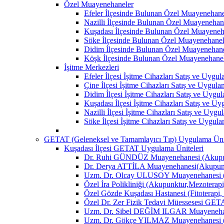
Özel Muayenehaneler
Efeler İlçesinde Bulunan Özel Muayenehane
Nazilli İlçesinde Bulunan Özel Muayenehan
Kuşadası İlçesinde Bulunan Özel Muayeneh
Söke İlçesinde Bulunan Özel Muayenehanel
Didim İlçesinde Bulunan Özel Muayenehane
Köşk İlçesinde Bulunan Özel Muayenehane
İşitme Merkezleri
Efeler İlçesi İşitme Cihazları Satış ve Uygu
Çine İlçesi İşitme Cihazları Satış ve Uygul
Didim İlçesi İşitme Cihazları Satış ve Uygu
Kuşadası İlçesi İşitme Cihazları Satış ve U
Nazilli İlçesi İşitme Cihazları Satış ve Uyg
Söke İlçesi İşitme Cihazları Satış ve Uygul
GETAT (Geleneksel ve Tamamlayıcı Tıp) Uygulama Ünit
Kuşadası İlçesi GETAT Uygulama Üniteleri
Dr. Ruhi GÜNDÜZ Muayenehanesi (Akupun
Dr. Derya ATTİLA Muayenehanesi(Akupunk
Uzm. Dr. Olcay ULUSOY Muayenehanesi (
Özel İra Polikliniği (Akupunktur,Mezoterapi
Özel Gözde Kuşadası Hastanesi (Fitoterapi,
Özel Dr. Zer Fizik Tedavi Müessesesi GET
Uzm. Dr. Sibel DEĞİM ILGAR Muayenehane
Uzm. Dr. Gökçe YILMAZ Muayenehanesi (