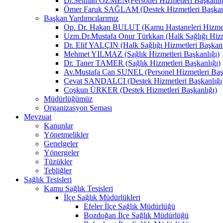
Dr.Selman ÖZMEN(Personel Hizmetleri Başkanlığ
Ömer Faruk SAĞLAM (Destek Hizmetleri Başkanl
Başkan Yardımcılarımız
Op. Dr. Hakan BULUT (Kamu Hastaneleri Hizmetl
Uzm.Dr.Mustafa Onur Türkkan (Halk Sağlığı Hizme
Dr. Elif YALÇIN (Halk Sağlığı Hizmetleri Başkanl
Mehmet YILMAZ (Sağlık Hizmetleri Başkanlığı)
Dr. Taner TAMER (Sağlık Hizmetleri Başkanlığı)
Av.Mustafa Can SUNEL (Personel Hizmetleri Başk
Cevat SANDALCI (Destek Hizmetleri Başkanlığı
Coşkun ÜRKER (Destek Hizmetleri Başkanlığı)
Müdürlüğümüz
Organizasyon Şeması
Mevzuat
Kanunlar
Yönetmelikler
Genelgeler
Yönergeler
Tüzükler
Tebliğler
Sağlık Tesisleri
Kamu Sağlık Tesisleri
İlçe Sağlık Müdürlükleri
Efeler İlçe Sağlık Müdürlüğü
Bozdoğan İlçe Sağlık Müdürlüğü