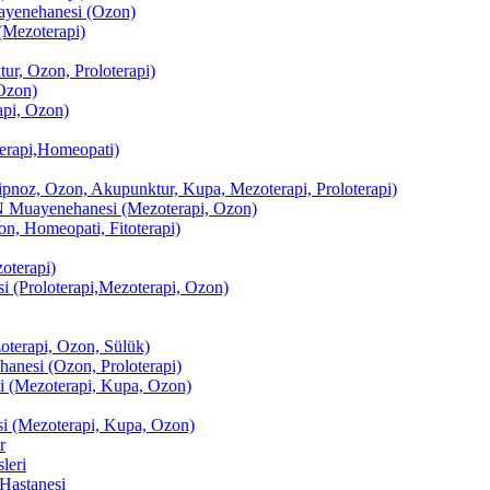
enehanesi (Ozon)
(Mezoterapi)
r, Ozon, Proloterapi)
Ozon)
pi, Ozon)
erapi,Homeopati)
ipnoz, Ozon, Akupunktur, Kupa, Mezoterapi, Proloterapi)
uayenehanesi (Mezoterapi, Ozon)
, Homeopati, Fitoterapi)
terapi)
(Proloterapi,Mezoterapi, Ozon)
oterapi, Ozon, Sülük)
esi (Ozon, Proloterapi)
(Mezoterapi, Kupa, Ozon)
i (Mezoterapi, Kupa, Ozon)
r
leri
Hastanesi