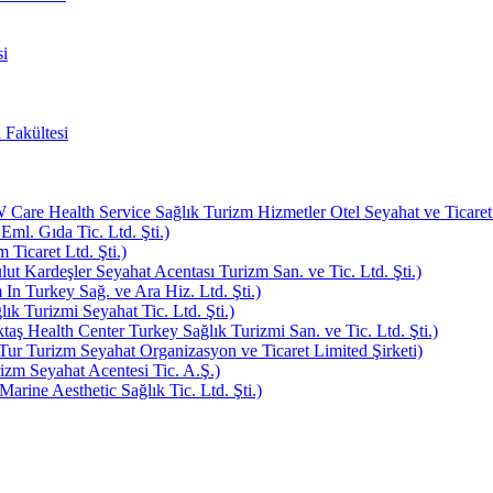
i
 Fakültesi
e Health Service Sağlık Turizm Hizmetler Otel Seyahat ve Ticaret L
Eml. Gıda Tic. Ltd. Şti.)
Ticaret Ltd. Şti.)
ut Kardeşler Seyahat Acentası Turizm San. ve Tic. Ltd. Şti.)
In Turkey Sağ. ve Ara Hiz. Ltd. Şti.)
k Turizmi Seyahat Tic. Ltd. Şti.)
aş Health Center Turkey Sağlık Turizmi San. ve Tic. Ltd. Şti.)
ur Turizm Seyahat Organizasyon ve Ticaret Limited Şirketi)
zm Seyahat Acentesi Tic. A.Ş.)
rine Aesthetic Sağlık Tic. Ltd. Şti.)