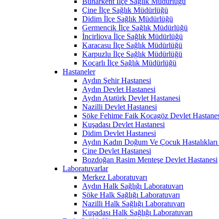
Buharkent İlçe Sağlık Müdürlüğü
Çine İlçe Sağlık Müdürlüğü
Didim İlçe Sağlık Müdürlüğü
Germencik İlçe Sağlık Müdürlüğü
İncirliova İlçe Sağlık Müdürlüğü
Karacasu İlçe Sağlık Müdürlüğü
Karpuzlu İlçe Sağlık Müdürlüğü
Koçarlı İlçe Sağlık Müdürlüğü
Hastaneler
Aydın Şehir Hastanesi
Aydın Devlet Hastanesi
Aydın Atatürk Devlet Hastanesi
Nazilli Devlet Hastanesi
Söke Fehime Faik Kocagöz Devlet Hastanes
Kuşadası Devlet Hastanesi
Didim Devlet Hastanesi
Aydın Kadın Doğum Ve Çocuk Hastalıkları 
Çine Devlet Hastanesi
Bozdoğan Rasim Menteşe Devlet Hastanesi
Laboratuvarlar
Merkez Laboratuvarı
Aydın Halk Sağlığı Laboratuvarı
Söke Halk Sağlığı Laboratuvarı
Nazilli Halk Sağlığı Laboratuvarı
Kuşadası Halk Sağlığı Laboratuvarı