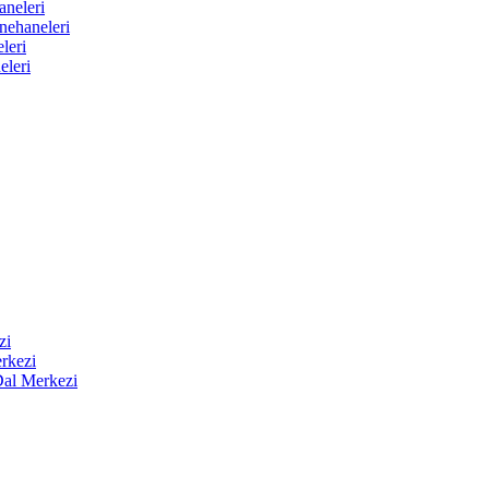
aneleri
nehaneleri
leri
eleri
zi
rkezi
Dal Merkezi