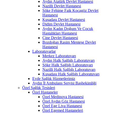
Aydın Atatürk Devlet Hastanesi
Nazilli Devlet Hastanesi
Söke Fehime Faik Kocagöz Devlet
Hastanesi
Kuşadası Devlet Hastanesi
Didim Devlet Hastanesi
Aydın Kadın Doğum Ve Çocuk
Hastalıkları Hastanesi
Çine Devlet Hastanesi
Bozdoğan Rasim Menteşe Devlet
Hastanesi
Laboratuvarlar
Merkez Laboratuvarı
Aydın Halk Sağlığı Laboratuvarı
Söke Halk Sağlığı Laboratuvarı
Nazilli Halk Sağlığı Laboratuvarı
Kuşadası Halk Sağlığı Laboratuvarı
Evde Sağlık Hizmetlerimiz
Aydın İl Ambulans Servisi Başhekimliği
Özel Sağlık Tesisleri
Özel Hastaneler
Özel Medinova Hastanesi
Özel Aydın Göz Hastanesi
Özel Ege Liva Hastanesi
Özel Egemed Hastaneleri