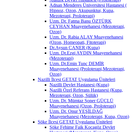
Adnan Menderes Üniversitesi Hastanesi (
Hipnoz, Ozon, Akupunktur, Kupa,
Mezoterapi, Proloterapi)
Uzm. Dr. Fatma Banu ÖZTÜRK
CEYHAN Muayenehanesi (Mezoterapi,
Ozon)
Uzm. Dr. Rabia ALAY Muayenehanesi
(Ozon, Homeopati, Fitoterapi)
Dr.Aysun CANER (Kupa)
Uzm. Dr.Ezgi AYDIN Muayenehanesi
(Mezoterapi)
Uzm. Dr.Emin Tunç DEMİR
Muayenehanesi (Proloterapi,Mezoterapi,
Ozon)
Nazilli İlçesi GETAT Uygulama Üniteleri
Nazilli Devlet Hastanesi (Kupa)
Nazilli Özel Referans Hastanesi (Kupa,
Mezoterapi, Ozon, Sülük)
Uzm. Dr. Mümtaz Soner GÜÇLÜ
Muayenehanesi (Ozon, Proloterapi)
Uzm. Dr. Onur YEŞİLDAĞ
Muayenehanesi (Mezoterapi, Kupa, Ozon)
Söke İlçesi GETAT Uygulama Üniteleri
Söke Fehime Faik Kocagöz Devlet