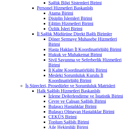
Sağlık Bilgi Sistemleri Birimi
Personel Hizmetleri Başkanlığı
Atama Birimi
Disiplin İşlemleri Birimi
Eğitim Hizmetleri Birimi
Özlük İşleri Birimi
İl Sağlık Müdürüne Direkt Bağlı Birimler
Döner Sermaye Muhasebe Hizmetleri
Birimi
Hasta Hakları İl Koordinatörlüğü Birimi
Hukuk ve Muhakemat Birimi
Sivil Savunma ve Seferberlik Hizmetleri
Birimi
İl Kalite Koordinatörlüğü Birimi
Mesleki Sorumluluk Kurulu İl
Koordinatörlüğü Birimi
İş Süreçleri, Prosedürler ve Sorumluluk Matrisleri
Halk Sağlığı Hizmetleri Başkanlığı
İzleme Değerlendirme ve İstatistik Birimi
Çevre ve Çalışan Sağlığı Birimi
Bulaşıcı Hastalıklar Birimi
Bulaşıcı Olmayan Hastalıklar Birimi
ÇEKÜS Birimi
Toplum Sağlığı Birimi
Aile Hekimliği Birimi