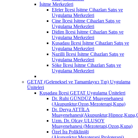
İşitme Merkezleri
Efeler İlçesi İşitme Cihazları Satış ve
Uygulama Merkezleri
Çine İlçesi İşitme Cihazları Satış ve
Uygulama Merkezleri
Didim İlçesi İşitme Cihazları Satış ve
Uygulama Merkezleri
Kuşadası İlçesi İşitme Cihazları Satış ve
Uygulama Merkezleri
Nazilli İlçesi İşitme Cihazları Satış ve
Uygulama Merkezleri
Söke İlçesi İşitme Cihazları Satış ve
Uygulama Merkezleri
GETAT (Geleneksel ve Tamamlayıcı Tıp) Uygulama
Üniteleri
Kuşadası İlçesi GETAT Uygulama Üniteleri
Dr. Ruhi GÜNDÜZ Muayenehanesi
(Akupunktur,Ozon,Mezoterapi,Kupa)
Dr. Derya ATTİLA
Muayenehanesi(Akupunktur,Hipnoz,Kupa,O
Uzm. Dr. Olcay ULUSOY
Muayenehanesi (Mezoterapi,Ozon,Kupa)
Özel İra Polikliniği
(Akupunktur,Mezoterapi,Proloterapi)