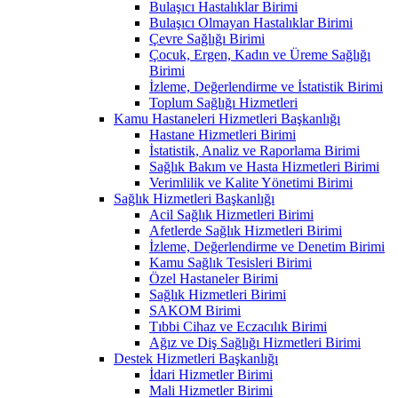
Bulaşıcı Hastalıklar Birimi
Bulaşıcı Olmayan Hastalıklar Birimi
Çevre Sağlığı Birimi
Çocuk, Ergen, Kadın ve Üreme Sağlığı
Birimi
İzleme, Değerlendirme ve İstatistik Birimi
Toplum Sağlığı Hizmetleri
Kamu Hastaneleri Hizmetleri Başkanlığı
Hastane Hizmetleri Birimi
İstatistik, Analiz ve Raporlama Birimi
Sağlık Bakım ve Hasta Hizmetleri Birimi
Verimlilik ve Kalite Yönetimi Birimi
Sağlık Hizmetleri Başkanlığı
Acil Sağlık Hizmetleri Birimi
Afetlerde Sağlık Hizmetleri Birimi
İzleme, Değerlendirme ve Denetim Birimi
Kamu Sağlık Tesisleri Birimi
Özel Hastaneler Birimi
Sağlık Hizmetleri Birimi
SAKOM Birimi
Tıbbi Cihaz ve Eczacılık Birimi
Ağız ve Diş Sağlığı Hizmetleri Birimi
Destek Hizmetleri Başkanlığı
İdari Hizmetler Birimi
Mali Hizmetler Birimi