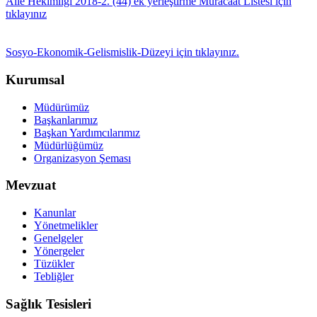
Aile Hekimliği 2018-2. (44) ek yerleştirme Müracaat Listesi için
tıklayınız
Sosyo-Ekonomik-Gelismislik-Düzeyi için tıklayınız.
Kurumsal
Müdürümüz
Başkanlarımız
Başkan Yardımcılarımız
Müdürlüğümüz
Organizasyon Şeması
Mevzuat
Kanunlar
Yönetmelikler
Genelgeler
Yönergeler
Tüzükler
Tebliğler
Sağlık Tesisleri