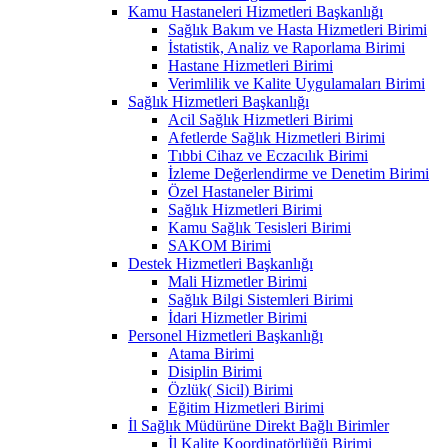
Kamu Hastaneleri Hizmetleri Başkanlığı
Sağlık Bakım ve Hasta Hizmetleri Birimi
İstatistik, Analiz ve Raporlama Birimi
Hastane Hizmetleri Birimi
Verimlilik ve Kalite Uygulamaları Birimi
Sağlık Hizmetleri Başkanlığı
Acil Sağlık Hizmetleri Birimi
Afetlerde Sağlık Hizmetleri Birimi
Tıbbi Cihaz ve Eczacılık Birimi
İzleme Değerlendirme ve Denetim Birimi
Özel Hastaneler Birimi
Sağlık Hizmetleri Birimi
Kamu Sağlık Tesisleri Birimi
SAKOM Birimi
Destek Hizmetleri Başkanlığı
Mali Hizmetler Birimi
Sağlık Bilgi Sistemleri Birimi
İdari Hizmetler Birimi
Personel Hizmetleri Başkanlığı
Atama Birimi
Disiplin Birimi
Özlük( Sicil) Birimi
Eğitim Hizmetleri Birimi
İl Sağlık Müdürüne Direkt Bağlı Birimler
İl Kalite Koordinatörlüğü Birimi