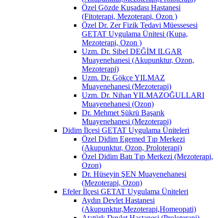
Özel Gözde Kuşadası Hastanesi
(Fitoterapi, Mezoterapi, Ozon )
Özel Dr. Zer Fizik Tedavi Müessesesi
GETAT Uygulama Ünitesi (Kupa,
Mezoterapi, Ozon )
Uzm. Dr. Sibel DEĞİM ILGAR
Muayenehanesi (Akupunktur, Ozon,
Mezoterapi)
Uzm. Dr. Gökçe YILMAZ
Muayenehanesi (Mezoterapi)
Uzm. Dr. Nihan YILMAZOĞULLARI
Muayenehanesi (Ozon)
Dr. Mehmet Şükrü Başarık
Muayenehanesi (Mezoterapi)
Didim İlçesi GETAT Uygulama Üniteleri
Özel Didim Egemed Tıp Merkezi
(Akupunktur, Ozon, Proloterapi)
Özel Didim Batı Tıp Merkezi (Mezoterapi,
Ozon)
Dr. Hüseyin ŞEN Muayenehanesi
(Mezoterapi, Ozon)
Efeler İlçesi GETAT Uygulama Üniteleri
Aydın Devlet Hastanesi
(Akupunktur,Mezoterapi,Homeopati)
Atatürk Devlet Hastanesi (Proloterapi)