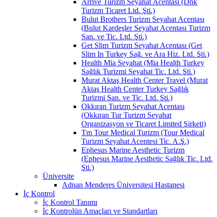
Arrive Turizm Seyahat Acentası (Dnk
Turizm Ticaret Ltd. Şti.)
Bulut Brothers Turizm Seyahat Acentası
(Bulut Kardeşler Seyahat Acentası Turizm
San. ve Tic. Ltd. Şti.)
Get Slim Turizm Seyahat Acentası (Get
Slim In Turkey Sağ. ve Ara Hiz. Ltd. Şti.)
Health Mia Seyahat (Mia Health Turkey
Sağlık Turizmi Seyahat Tic. Ltd. Şti.)
Murat Aktaş Health Center Travel (Murat
Aktaş Health Center Turkey Sağlık
Turizmi San. ve Tic. Ltd. Şti.)
Okkıran Turizm Seyahat Acentası
(Okkıran Tur Turizm Seyahat
Organizasyon ve Ticaret Limited Şirketi)
Tm Tour Medical Turizm (Tour Medical
Turizm Seyahat Acentesi Tic. A.Ş.)
Ephesus Marine Aesthetic Turizm
(Ephesus Marine Aesthetic Sağlık Tic. Ltd.
Şti.)
Üniversite
Adnan Menderes Üniversitesi Hastanesi
İç Kontrol
İç Kontrol Tanımı
İç Kontrolün Amaçları ve Standartları