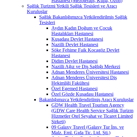
Hastanesi (Mezoterapi, Kupa, Ozon)
Sağlık Turizmi Yetkili Sağlık Tesisleri ve Aracı
Kuruluşlar
Sağlık Bakanlığımızca Yetkilendirilmiş Sağlık
Tesisleri
Aydın Kadın Doğum ve Çocuk
Hastalıkları Hastanesi
Kuşadası Devlet Hastanesi
Nazilli Devlet Hastanesi
Söke Fehime Faik Kocagöz Devlet
Hastanesi
Didim Devlet Hastanesi
Nazilli Ağız ve Diş Sağlığı Merkezi
Adnan Menderes Üniversitesi Hastanesi
Adnan Menderes Üniversitesi Diş
Hekimliği Fakültesi
Özel Egemed Hastanesi
Özel Gözde Kuşadası Hastanesi
Bakanlığımızca Yetkilendirilmiş Aracı Kuruluşlar
GDW Health Travel Tourism Agency
(GDW Care Health Service Sağlık Turizm
Hizmetler Otel Seyahat ve Ticaret Limited
Şirketi)
09 Galaxy Travel (Galaxy Tur İnş. ve
Malz. Eml. Gıda Tic. Ltd. Şti.)