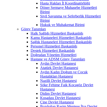
Hasta Hakları İl Koordinatörlüğü
Döner Sermaye Muhasebe Hizmetleri
Birimi
Sivil Savunma ve Seferberlik Hizmetleri
Birimi
Hukuk ve Muhakemat Birimi
Görev Tanımları
Halk Sağlığı Hizmetleri Başkanlığı
Kamu Hastaneleri Hizmetleri Başkanlığı
Sağlık Hastaneleri Hizmetleri Başkanlığı
Personel Hizmetleri Başkanlığı
Destek Hizmetleri Başkanlığı
Doğrudan Yönetim Hizmetleri
Hastane ve ADSM Görev Tanımları
Aydın Devlet Hastanesi
Atatürk Devlet Hastanesi
Aydın Kadın Doğum ve Çocuk
Hastalıkları Hastanesi
Nazilli Devlet Hastanesi
Söke Fehime Faik Kocagöz Devlet
Hastanesi
Didim Devlet Hastanesi
Kuşadası Devlet Hastanesi
Çine Devlet Hastanesi
Bozdoğan Rasim Menteşe İlçe Devlet