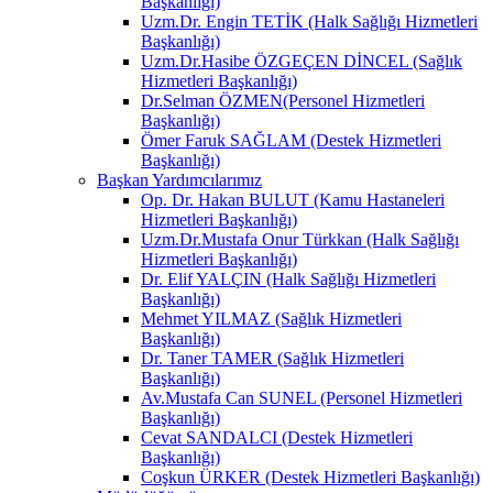
Başkanlığı)
Uzm.Dr. Engin TETİK (Halk Sağlığı Hizmetleri
Başkanlığı)
Uzm.Dr.Hasibe ÖZGEÇEN DİNCEL (Sağlık
Hizmetleri Başkanlığı)
Dr.Selman ÖZMEN(Personel Hizmetleri
Başkanlığı)
Ömer Faruk SAĞLAM (Destek Hizmetleri
Başkanlığı)
Başkan Yardımcılarımız
Op. Dr. Hakan BULUT (Kamu Hastaneleri
Hizmetleri Başkanlığı)
Uzm.Dr.Mustafa Onur Türkkan (Halk Sağlığı
Hizmetleri Başkanlığı)
Dr. Elif YALÇIN (Halk Sağlığı Hizmetleri
Başkanlığı)
Mehmet YILMAZ (Sağlık Hizmetleri
Başkanlığı)
Dr. Taner TAMER (Sağlık Hizmetleri
Başkanlığı)
Av.Mustafa Can SUNEL (Personel Hizmetleri
Başkanlığı)
Cevat SANDALCI (Destek Hizmetleri
Başkanlığı)
Coşkun ÜRKER (Destek Hizmetleri Başkanlığı)