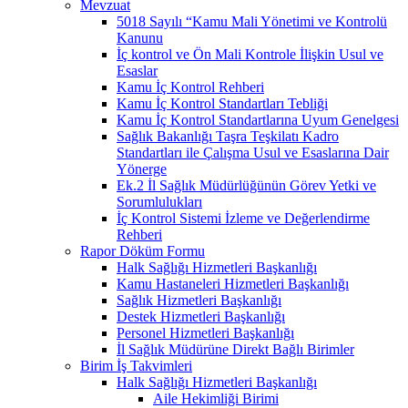
Mevzuat
5018 Sayılı “Kamu Mali Yönetimi ve Kontrolü
Kanunu
İç kontrol ve Ön Mali Kontrole İlişkin Usul ve
Esaslar
Kamu İç Kontrol Rehberi
Kamu İç Kontrol Standartları Tebliği
Kamu İç Kontrol Standartlarına Uyum Genelgesi
Sağlık Bakanlığı Taşra Teşkilatı Kadro
Standartları ile Çalışma Usul ve Esaslarına Dair
Yönerge
Ek.2 İl Sağlık Müdürlüğünün Görev Yetki ve
Sorumlulukları
İç Kontrol Sistemi İzleme ve Değerlendirme
Rehberi
Rapor Döküm Formu
Halk Sağlığı Hizmetleri Başkanlığı
Kamu Hastaneleri Hizmetleri Başkanlığı
Sağlık Hizmetleri Başkanlığı
Destek Hizmetleri Başkanlığı
Personel Hizmetleri Başkanlığı
İl Sağlık Müdürüne Direkt Bağlı Birimler
Birim İş Takvimleri
Halk Sağlığı Hizmetleri Başkanlığı
Aile Hekimliği Birimi