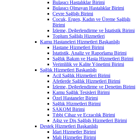
Bulaşıcı Hastalıklar Birimi
Bulaşıcı Olmayan Hastalıklar Birimi
Çevre Sağlığı Birimi
Çocuk, Ergen, Kadın ve Üreme Sağlığı
Birimi
İzleme, Değerlendirme ve İstatistik Birimi
Toplum Sağlığı Hizmetleri
Kamu Hastaneleri Hizmetleri Başkanlığı
Hastane Hizmetleri Birimi
İstatistik, Analiz ve Raporlama Birimi
Sağlık Bakım ve Hasta Hizmetleri Birimi
Verimlilik ve Kalite Yönetimi Birimi
Sağlık Hizmetleri Başkanlığı
Acil Sağlık Hizmetleri Birimi
Afetlerde Sağlık Hizmetleri Birimi
İzleme, Değerlendirme ve Denetim Birimi
Kamu Sağlık Tesisleri Birimi
Özel Hastaneler Birimi
Sağlık Hizmetleri Birimi
SAKOM Birimi
Tıbbi Cihaz ve Eczacılık Birimi
Ağız ve Diş Sağlığı Hizmetleri Birimi
Destek Hizmetleri Başkanlığı
İdari Hizmetler Birimi
Mali Hizmetler Birimi