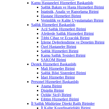
Kamu Hastaneleri Hizmetleri Başkanlığı
Sağlık Bakım ve Hasta Hizmetleri Birimi
İstatistik, Analiz ve Raporlama Birimi
Hastane Hizmetleri Birimi
Verimlilik ve Kalite Uygulamaları Birimi
Sağlık Hizmetleri Başkanlığı
Acil Sağlık Hizmetleri Birimi
Afetlerde Sağlık Hizmetleri Birimi
Tıbbi Cihaz ve Eczacılık Birimi
İzleme Değerlendirme ve Denetim Birimi
Özel Hastaneler Birimi
Sağlık Hizmetleri Birimi
Kamu Sağlık Tesisleri Birimi
SAKOM Birimi
Destek Hizmetleri Başkanlığı
Mali Hizmetler Birimi
Sağlık Bilgi Sistemleri Birimi
İdari Hizmetler Birimi
Personel Hizmetleri Başkanlığı
Atama Birimi
Disiplin Birimi
Özlük( Sicil) Birimi
Eğitim Hizmetleri Birimi
İl Sağlık Müdürüne Direkt Bağlı Birimler
İl Kalite Koordinatörlüğü Birimi