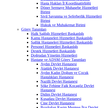
Hasta Hakları İl Koordinatörlüğü
Döner Sermaye Muhasebe Hizmetleri
Birimi
Sivil Savunma ve Seferberlik Hizmetleri
Birimi
Hukuk ve Muhakemat Birimi
Görev Tanımları
Halk Sağlığı Hizmetleri Başkanlığı
Kamu Hastaneleri Hizmetleri Başkanlığı
Sağlık Hastaneleri Hizmetleri Başkanlığı
Personel Hizmetleri Başkanlığı
Destek Hizmetleri Başkanlığı
Doğrudan Yönetim Hizmetleri
Hastane ve ADSM Görev Tanımları
Aydın Devlet Hastanesi
Atatürk Devlet Hastanesi
Aydın Kadın Doğum ve Çocuk
Hastalıkları Hastanesi
Nazilli Devlet Hastanesi
Söke Fehime Faik Kocagöz Devlet
Hastanesi
Didim Devlet Hastanesi
Kuşadası Devlet Hastanesi
Çine Devlet Hastanesi
Bozdoğan Rasim Menteşe İlçe Devlet