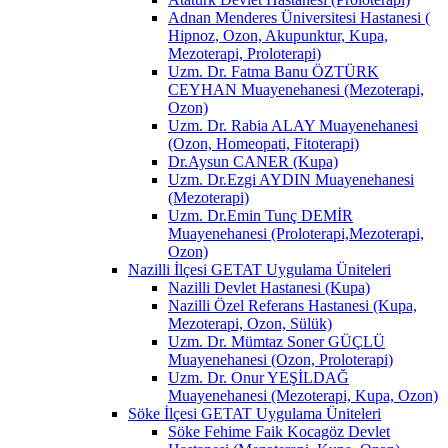
Adnan Menderes Üniversitesi Hastanesi (
Hipnoz, Ozon, Akupunktur, Kupa,
Mezoterapi, Proloterapi)
Uzm. Dr. Fatma Banu ÖZTÜRK
CEYHAN Muayenehanesi (Mezoterapi,
Ozon)
Uzm. Dr. Rabia ALAY Muayenehanesi
(Ozon, Homeopati, Fitoterapi)
Dr.Aysun CANER (Kupa)
Uzm. Dr.Ezgi AYDIN Muayenehanesi
(Mezoterapi)
Uzm. Dr.Emin Tunç DEMİR
Muayenehanesi (Proloterapi,Mezoterapi,
Ozon)
Nazilli İlçesi GETAT Uygulama Üniteleri
Nazilli Devlet Hastanesi (Kupa)
Nazilli Özel Referans Hastanesi (Kupa,
Mezoterapi, Ozon, Sülük)
Uzm. Dr. Mümtaz Soner GÜÇLÜ
Muayenehanesi (Ozon, Proloterapi)
Uzm. Dr. Onur YEŞİLDAĞ
Muayenehanesi (Mezoterapi, Kupa, Ozon)
Söke İlçesi GETAT Uygulama Üniteleri
Söke Fehime Faik Kocagöz Devlet