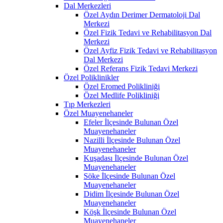
Dal Merkezleri
Özel Aydın Derimer Dermatoloji Dal
Merkezi
Özel Fizik Tedavi ve Rehabilitasyon Dal
Merkezi
Özel Ayfiz Fizik Tedavi ve Rehabilitasyon
Dal Merkezi
Özel Referans Fizik Tedavi Merkezi
Özel Poliklinikler
Özel Eromed Polikliniği
Özel Medlife Polikliniği
Tıp Merkezleri
Özel Muayenehaneler
Efeler İlçesinde Bulunan Özel
Muayenehaneler
Nazilli İlçesinde Bulunan Özel
Muayenehaneler
Kuşadası İlçesinde Bulunan Özel
Muayenehaneler
Söke İlçesinde Bulunan Özel
Muayenehaneler
Didim İlçesinde Bulunan Özel
Muayenehaneler
Köşk İlçesinde Bulunan Özel
Muayenehaneler