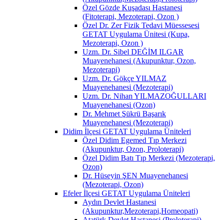
Özel Gözde Kuşadası Hastanesi
(Fitoterapi, Mezoterapi, Ozon )
Özel Dr. Zer Fizik Tedavi Müessesesi
GETAT Uygulama Ünitesi (Kupa,
Mezoterapi, Ozon )
Uzm. Dr. Sibel DEĞİM ILGAR
Muayenehanesi (Akupunktur, Ozon,
Mezoterapi)
Uzm. Dr. Gökçe YILMAZ
Muayenehanesi (Mezoterapi)
Uzm. Dr. Nihan YILMAZOĞULLARI
Muayenehanesi (Ozon)
Dr. Mehmet Şükrü Başarık
Muayenehanesi (Mezoterapi)
Didim İlçesi GETAT Uygulama Üniteleri
Özel Didim Egemed Tıp Merkezi
(Akupunktur, Ozon, Proloterapi)
Özel Didim Batı Tıp Merkezi (Mezoterapi,
Ozon)
Dr. Hüseyin ŞEN Muayenehanesi
(Mezoterapi, Ozon)
Efeler İlçesi GETAT Uygulama Üniteleri
Aydın Devlet Hastanesi
(Akupunktur,Mezoterapi,Homeopati)
Atatürk Devlet Hastanesi (Proloterapi)