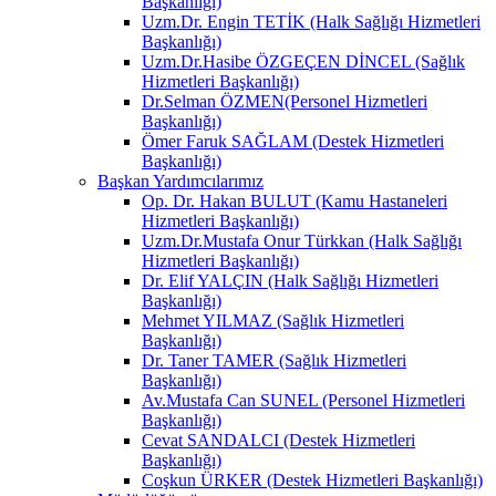
Başkanlığı)
Uzm.Dr. Engin TETİK (Halk Sağlığı Hizmetleri
Başkanlığı)
Uzm.Dr.Hasibe ÖZGEÇEN DİNCEL (Sağlık
Hizmetleri Başkanlığı)
Dr.Selman ÖZMEN(Personel Hizmetleri
Başkanlığı)
Ömer Faruk SAĞLAM (Destek Hizmetleri
Başkanlığı)
Başkan Yardımcılarımız
Op. Dr. Hakan BULUT (Kamu Hastaneleri
Hizmetleri Başkanlığı)
Uzm.Dr.Mustafa Onur Türkkan (Halk Sağlığı
Hizmetleri Başkanlığı)
Dr. Elif YALÇIN (Halk Sağlığı Hizmetleri
Başkanlığı)
Mehmet YILMAZ (Sağlık Hizmetleri
Başkanlığı)
Dr. Taner TAMER (Sağlık Hizmetleri
Başkanlığı)
Av.Mustafa Can SUNEL (Personel Hizmetleri
Başkanlığı)
Cevat SANDALCI (Destek Hizmetleri
Başkanlığı)
Coşkun ÜRKER (Destek Hizmetleri Başkanlığı)