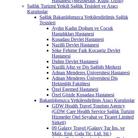
Hastanesi (Mezoterapi, Kupa, Ozon)
Sağlık Turizmi Yetkili Sağlık Tesisleri ve Aracı
Kuruluşlar
Sağlık Bakanlığımızca Yetkilendirilmiş Sağlık
Tesisleri
Aydın Kadın Doğum ve Çocuk
Hastalıkları Hastanesi
Kuşadası Devlet Hastanesi
Nazilli Devlet Hastanesi
Söke Fehime Faik Kocagöz Devlet
Hastanesi
Didim Devlet Hastanesi
Nazilli Ağız ve Diş Sağlığı Merkezi
Adnan Menderes Üniversitesi Hastanesi
Adnan Menderes Üniversitesi Diş
Hekimliği Fakültesi
Özel Egemed Hastanesi
Özel Gözde Kuşadası Hastanesi
Bakanlığımızca Yetkilendirilmiş Aracı Kuruluşlar
GDW Health Travel Tourism Agency
(GDW Care Health Service Sağlık Turizm
Hizmetler Otel Seyahat ve Ticaret Limited
Şirketi)
09 Galaxy Travel (Galaxy Tur İnş. ve
Malz. Eml. Gıda Tic. Ltd. Şti.)