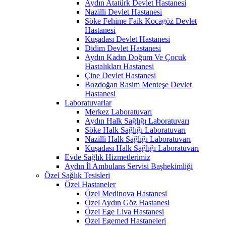
Aydın Atatürk Devlet Hastanesi
Nazilli Devlet Hastanesi
Söke Fehime Faik Kocagöz Devlet
Hastanesi
Kuşadası Devlet Hastanesi
Didim Devlet Hastanesi
Aydın Kadın Doğum Ve Çocuk
Hastalıkları Hastanesi
Çine Devlet Hastanesi
Bozdoğan Rasim Menteşe Devlet
Hastanesi
Laboratuvarlar
Merkez Laboratuvarı
Aydın Halk Sağlığı Laboratuvarı
Söke Halk Sağlığı Laboratuvarı
Nazilli Halk Sağlığı Laboratuvarı
Kuşadası Halk Sağlığı Laboratuvarı
Evde Sağlık Hizmetlerimiz
Aydın İl Ambulans Servisi Başhekimliği
Özel Sağlık Tesisleri
Özel Hastaneler
Özel Medinova Hastanesi
Özel Aydın Göz Hastanesi
Özel Ege Liva Hastanesi
Özel Egemed Hastaneleri