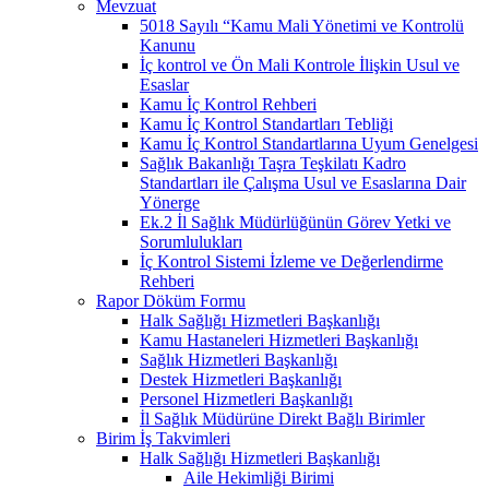
Mevzuat
5018 Sayılı “Kamu Mali Yönetimi ve Kontrolü
Kanunu
İç kontrol ve Ön Mali Kontrole İlişkin Usul ve
Esaslar
Kamu İç Kontrol Rehberi
Kamu İç Kontrol Standartları Tebliği
Kamu İç Kontrol Standartlarına Uyum Genelgesi
Sağlık Bakanlığı Taşra Teşkilatı Kadro
Standartları ile Çalışma Usul ve Esaslarına Dair
Yönerge
Ek.2 İl Sağlık Müdürlüğünün Görev Yetki ve
Sorumlulukları
İç Kontrol Sistemi İzleme ve Değerlendirme
Rehberi
Rapor Döküm Formu
Halk Sağlığı Hizmetleri Başkanlığı
Kamu Hastaneleri Hizmetleri Başkanlığı
Sağlık Hizmetleri Başkanlığı
Destek Hizmetleri Başkanlığı
Personel Hizmetleri Başkanlığı
İl Sağlık Müdürüne Direkt Bağlı Birimler
Birim İş Takvimleri
Halk Sağlığı Hizmetleri Başkanlığı
Aile Hekimliği Birimi