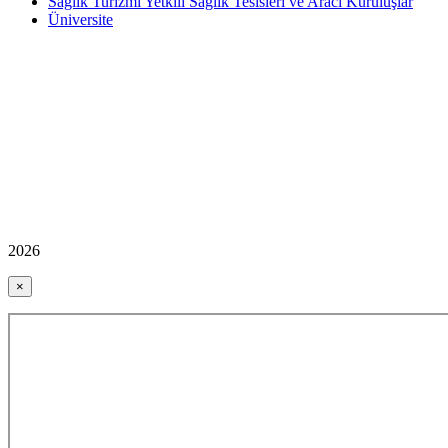
Sağlık Turizmi Yetkili Sağlık Tesisleri ve Aracı Kuruluşlar
Üniversite
2026
×