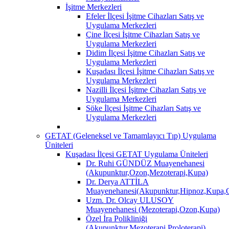
İşitme Merkezleri
Efeler İlçesi İşitme Cihazları Satış ve
Uygulama Merkezleri
Çine İlçesi İşitme Cihazları Satış ve
Uygulama Merkezleri
Didim İlçesi İşitme Cihazları Satış ve
Uygulama Merkezleri
Kuşadası İlçesi İşitme Cihazları Satış ve
Uygulama Merkezleri
Nazilli İlçesi İşitme Cihazları Satış ve
Uygulama Merkezleri
Söke İlçesi İşitme Cihazları Satış ve
Uygulama Merkezleri
GETAT (Geleneksel ve Tamamlayıcı Tıp) Uygulama
Üniteleri
Kuşadası İlçesi GETAT Uygulama Üniteleri
Dr. Ruhi GÜNDÜZ Muayenehanesi
(Akupunktur,Ozon,Mezoterapi,Kupa)
Dr. Derya ATTİLA
Muayenehanesi(Akupunktur,Hipnoz,Kupa,O
Uzm. Dr. Olcay ULUSOY
Muayenehanesi (Mezoterapi,Ozon,Kupa)
Özel İra Polikliniği
(Akupunktur,Mezoterapi,Proloterapi)