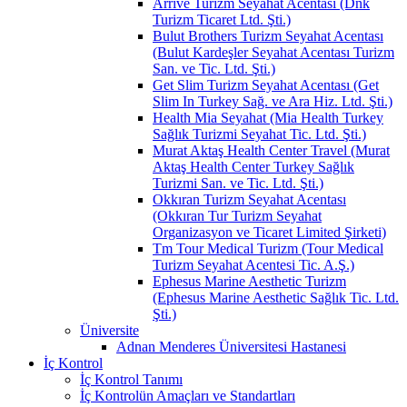
Arrive Turizm Seyahat Acentası (Dnk
Turizm Ticaret Ltd. Şti.)
Bulut Brothers Turizm Seyahat Acentası
(Bulut Kardeşler Seyahat Acentası Turizm
San. ve Tic. Ltd. Şti.)
Get Slim Turizm Seyahat Acentası (Get
Slim In Turkey Sağ. ve Ara Hiz. Ltd. Şti.)
Health Mia Seyahat (Mia Health Turkey
Sağlık Turizmi Seyahat Tic. Ltd. Şti.)
Murat Aktaş Health Center Travel (Murat
Aktaş Health Center Turkey Sağlık
Turizmi San. ve Tic. Ltd. Şti.)
Okkıran Turizm Seyahat Acentası
(Okkıran Tur Turizm Seyahat
Organizasyon ve Ticaret Limited Şirketi)
Tm Tour Medical Turizm (Tour Medical
Turizm Seyahat Acentesi Tic. A.Ş.)
Ephesus Marine Aesthetic Turizm
(Ephesus Marine Aesthetic Sağlık Tic. Ltd.
Şti.)
Üniversite
Adnan Menderes Üniversitesi Hastanesi
İç Kontrol
İç Kontrol Tanımı
İç Kontrolün Amaçları ve Standartları