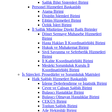
Sağlık Bilgi Sistemleri Birimi
Personel Hizmetleri Başkanlığı
Atama Birimi
Disiplin İşlemleri Birimi
Eğitim Hizmetleri Birimi
Özlük İşleri Birimi
İl Sağlık Müdürüne Direkt Bağlı Birimler
Döner Sermaye Muhasebe Hizmetleri
Birimi
Hasta Hakları İl Koordinatörlüğü Birimi
Hukuk ve Muhakemat Birimi
Sivil Savunma ve Seferberlik Hizmetleri
Birimi
İl Kalite Koordinatörlüğü Birimi
Mesleki Sorumluluk Kurulu İl
Koordinatörlüğü Birimi
İş Süreçleri, Prosedürler ve Sorumluluk Matrisleri
Halk Sağlığı Hizmetleri Başkanlığı
İzleme Değerlendirme ve İstatistik Birimi
Çevre ve Çalışan Sağlığı Birimi
Bulaşıcı Hastalıklar Birimi
Bulaşıcı Olmayan Hastalıklar Birimi
ÇEKÜS Birimi
Toplum Sağlığı Birimi
Aile Hekimliği Birimi