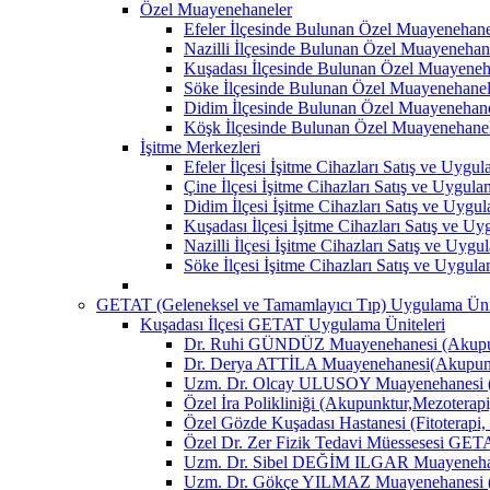
Özel Muayenehaneler
Efeler İlçesinde Bulunan Özel Muayenehane
Nazilli İlçesinde Bulunan Özel Muayenehan
Kuşadası İlçesinde Bulunan Özel Muayeneh
Söke İlçesinde Bulunan Özel Muayenehanel
Didim İlçesinde Bulunan Özel Muayenehane
Köşk İlçesinde Bulunan Özel Muayenehane
İşitme Merkezleri
Efeler İlçesi İşitme Cihazları Satış ve Uygu
Çine İlçesi İşitme Cihazları Satış ve Uygul
Didim İlçesi İşitme Cihazları Satış ve Uygu
Kuşadası İlçesi İşitme Cihazları Satış ve U
Nazilli İlçesi İşitme Cihazları Satış ve Uyg
Söke İlçesi İşitme Cihazları Satış ve Uygul
GETAT (Geleneksel ve Tamamlayıcı Tıp) Uygulama Ünit
Kuşadası İlçesi GETAT Uygulama Üniteleri
Dr. Ruhi GÜNDÜZ Muayenehanesi (Akupun
Dr. Derya ATTİLA Muayenehanesi(Akupunk
Uzm. Dr. Olcay ULUSOY Muayenehanesi (
Özel İra Polikliniği (Akupunktur,Mezoterapi
Özel Gözde Kuşadası Hastanesi (Fitoterapi,
Özel Dr. Zer Fizik Tedavi Müessesesi GET
Uzm. Dr. Sibel DEĞİM ILGAR Muayenehane
Uzm. Dr. Gökçe YILMAZ Muayenehanesi (