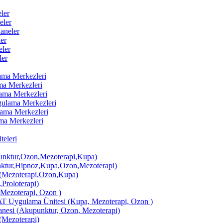
ler
eler
aneler
er
ler
ler
lama Merkezleri
ama Merkezleri
lama Merkezleri
ygulama Merkezleri
ulama Merkezleri
ama Merkezleri
eleri
ktur,Ozon,Mezoterapi,Kupa)
tur,Hipnoz,Kupa,Ozon,Mezoterapi)
Mezoterapi,Ozon,Kupa)
,Proloterapi)
 Mezoterapi, Ozon )
AT Uygulama Ünitesi (Kupa, Mezoterapi, Ozon )
si (Akupunktur, Ozon, Mezoterapi)
Mezoterapi)