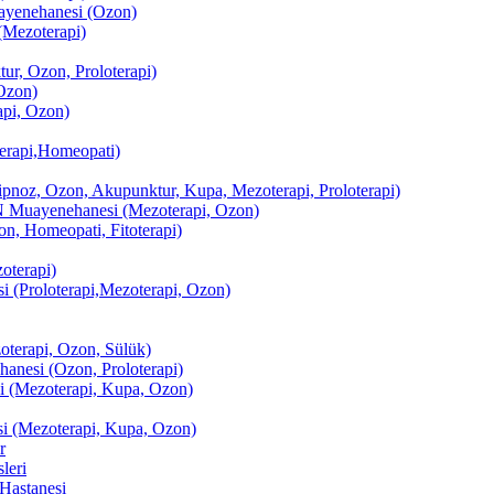
enehanesi (Ozon)
(Mezoterapi)
r, Ozon, Proloterapi)
Ozon)
pi, Ozon)
erapi,Homeopati)
ipnoz, Ozon, Akupunktur, Kupa, Mezoterapi, Proloterapi)
uayenehanesi (Mezoterapi, Ozon)
, Homeopati, Fitoterapi)
terapi)
(Proloterapi,Mezoterapi, Ozon)
oterapi, Ozon, Sülük)
esi (Ozon, Proloterapi)
(Mezoterapi, Kupa, Ozon)
i (Mezoterapi, Kupa, Ozon)
r
leri
Hastanesi