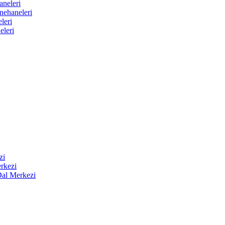
aneleri
nehaneleri
leri
eleri
zi
rkezi
Dal Merkezi