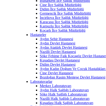
Buharkent İlçe Sağlık Müdürlüğü
Çine İlçe Sağlık Müdürlüğü
Didim İlçe Sağlık Müdürlüğü
Germencik İlçe Sağlık Müdürlüğü
İncirliova İlçe Sağlık Müdürlüğü
Karacasu İlçe Sağlık Müdürlüğü
Karpuzlu İlçe Sağlık Müdürlüğü
Koçarlı İlçe Sağlık Müdürlüğü
Hastaneler
Aydın Şehir Hastanesi
Aydın Devlet Hastanesi
Aydın Atatürk Devlet Hastanesi
Nazilli Devlet Hastanesi
Söke Fehime Faik Kocagöz Devlet Hastanes
Kuşadası Devlet Hastanesi
Didim Devlet Hastanesi
Aydın Kadın Doğum Ve Çocuk Hastalıkları 
Çine Devlet Hastanesi
Bozdoğan Rasim Menteşe Devlet Hastanesi
Laboratuvarlar
Merkez Laboratuvarı
Aydın Halk Sağlığı Laboratuvarı
Söke Halk Sağlığı Laboratuvarı
Nazilli Halk Sağlığı Laboratuvarı
Kuşadası Halk Sağlığı Laboratuvarı