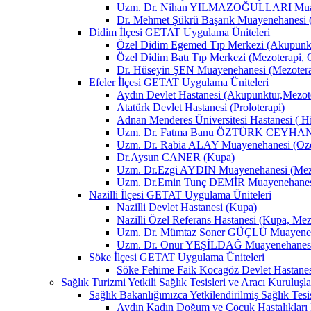
Uzm. Dr. Nihan YILMAZOĞULLARI Muay
Dr. Mehmet Şükrü Başarık Muayenehanesi 
Didim İlçesi GETAT Uygulama Üniteleri
Özel Didim Egemed Tıp Merkezi (Akupunktu
Özel Didim Batı Tıp Merkezi (Mezoterapi, 
Dr. Hüseyin ŞEN Muayenehanesi (Mezotera
Efeler İlçesi GETAT Uygulama Üniteleri
Aydın Devlet Hastanesi (Akupunktur,Mezot
Atatürk Devlet Hastanesi (Proloterapi)
Adnan Menderes Üniversitesi Hastanesi ( H
Uzm. Dr. Fatma Banu ÖZTÜRK CEYHAN M
Uzm. Dr. Rabia ALAY Muayenehanesi (Ozon
Dr.Aysun CANER (Kupa)
Uzm. Dr.Ezgi AYDIN Muayenehanesi (Mezo
Uzm. Dr.Emin Tunç DEMİR Muayenehanesi 
Nazilli İlçesi GETAT Uygulama Üniteleri
Nazilli Devlet Hastanesi (Kupa)
Nazilli Özel Referans Hastanesi (Kupa, Mez
Uzm. Dr. Mümtaz Soner GÜÇLÜ Muayenehan
Uzm. Dr. Onur YEŞİLDAĞ Muayenehanesi 
Söke İlçesi GETAT Uygulama Üniteleri
Söke Fehime Faik Kocagöz Devlet Hastanes
Sağlık Turizmi Yetkili Sağlık Tesisleri ve Aracı Kuruluşla
Sağlık Bakanlığımızca Yetkilendirilmiş Sağlık Tesis
Aydın Kadın Doğum ve Çocuk Hastalıkları 