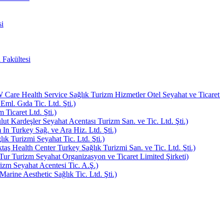
i
 Fakültesi
e Health Service Sağlık Turizm Hizmetler Otel Seyahat ve Ticaret L
Eml. Gıda Tic. Ltd. Şti.)
Ticaret Ltd. Şti.)
ut Kardeşler Seyahat Acentası Turizm San. ve Tic. Ltd. Şti.)
In Turkey Sağ. ve Ara Hiz. Ltd. Şti.)
k Turizmi Seyahat Tic. Ltd. Şti.)
aş Health Center Turkey Sağlık Turizmi San. ve Tic. Ltd. Şti.)
ur Turizm Seyahat Organizasyon ve Ticaret Limited Şirketi)
zm Seyahat Acentesi Tic. A.Ş.)
rine Aesthetic Sağlık Tic. Ltd. Şti.)