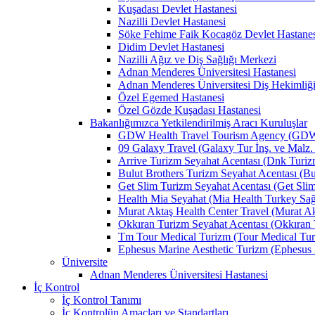
Kuşadası Devlet Hastanesi
Nazilli Devlet Hastanesi
Söke Fehime Faik Kocagöz Devlet Hastanes
Didim Devlet Hastanesi
Nazilli Ağız ve Diş Sağlığı Merkezi
Adnan Menderes Üniversitesi Hastanesi
Adnan Menderes Üniversitesi Diş Hekimliği
Özel Egemed Hastanesi
Özel Gözde Kuşadası Hastanesi
Bakanlığımızca Yetkilendirilmiş Aracı Kuruluşlar
GDW Health Travel Tourism Agency (GDW Car
09 Galaxy Travel (Galaxy Tur İnş. ve Malz. 
Arrive Turizm Seyahat Acentası (Dnk Turizm 
Bulut Brothers Turizm Seyahat Acentası (Bul
Get Slim Turizm Seyahat Acentası (Get Slim 
Health Mia Seyahat (Mia Health Turkey Sağlı
Murat Aktaş Health Center Travel (Murat Akt
Okkıran Turizm Seyahat Acentası (Okkıran T
Tm Tour Medical Turizm (Tour Medical Turi
Ephesus Marine Aesthetic Turizm (Ephesus Ma
Üniversite
Adnan Menderes Üniversitesi Hastanesi
İç Kontrol
İç Kontrol Tanımı
İç Kontrolün Amaçları ve Standartları