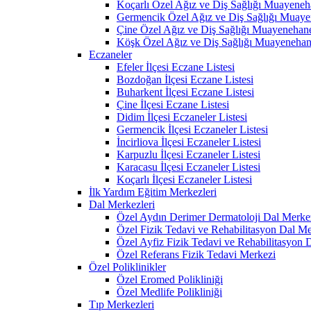
Koçarlı Özel Ağız ve Diş Sağlığı Muayeneh
Germencik Özel Ağız ve Diş Sağlığı Muaye
Çine Özel Ağız ve Diş Sağlığı Muayenehane
Köşk Özel Ağız ve Diş Sağlığı Muayenehan
Eczaneler
Efeler İlçesi Eczane Listesi
Bozdoğan İlçesi Eczane Listesi
Buharkent İlçesi Eczane Listesi
Çine İlçesi Eczane Listesi
Didim İlçesi Eczaneler Listesi
Germencik İlçesi Eczaneler Listesi
İncirliova İlçesi Eczaneler Listesi
Karpuzlu İlçesi Eczaneler Listesi
Karacasu İlçesi Eczaneler Listesi
Koçarlı İlçesi Eczaneler Listesi
İlk Yardım Eğitim Merkezleri
Dal Merkezleri
Özel Aydın Derimer Dermatoloji Dal Merke
Özel Fizik Tedavi ve Rehabilitasyon Dal Me
Özel Ayfiz Fizik Tedavi ve Rehabilitasyon 
Özel Referans Fizik Tedavi Merkezi
Özel Poliklinikler
Özel Eromed Polikliniği
Özel Medlife Polikliniği
Tıp Merkezleri