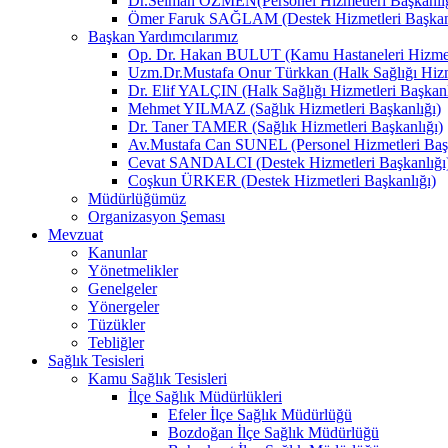
Dr.Selman ÖZMEN(Personel Hizmetleri Başkanlığ
Ömer Faruk SAĞLAM (Destek Hizmetleri Başkanl
Başkan Yardımcılarımız
Op. Dr. Hakan BULUT (Kamu Hastaneleri Hizmetl
Uzm.Dr.Mustafa Onur Türkkan (Halk Sağlığı Hizme
Dr. Elif YALÇIN (Halk Sağlığı Hizmetleri Başkanl
Mehmet YILMAZ (Sağlık Hizmetleri Başkanlığı)
Dr. Taner TAMER (Sağlık Hizmetleri Başkanlığı)
Av.Mustafa Can SUNEL (Personel Hizmetleri Başk
Cevat SANDALCI (Destek Hizmetleri Başkanlığı
Coşkun ÜRKER (Destek Hizmetleri Başkanlığı)
Müdürlüğümüz
Organizasyon Şeması
Mevzuat
Kanunlar
Yönetmelikler
Genelgeler
Yönergeler
Tüzükler
Tebliğler
Sağlık Tesisleri
Kamu Sağlık Tesisleri
İlçe Sağlık Müdürlükleri
Efeler İlçe Sağlık Müdürlüğü
Bozdoğan İlçe Sağlık Müdürlüğü