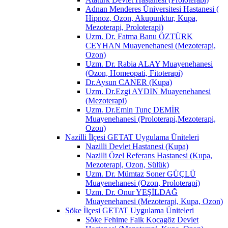
Adnan Menderes Üniversitesi Hastanesi (
Hipnoz, Ozon, Akupunktur, Kupa,
Mezoterapi, Proloterapi)
Uzm. Dr. Fatma Banu ÖZTÜRK
CEYHAN Muayenehanesi (Mezoterapi,
Ozon)
Uzm. Dr. Rabia ALAY Muayenehanesi
(Ozon, Homeopati, Fitoterapi)
Dr.Aysun CANER (Kupa)
Uzm. Dr.Ezgi AYDIN Muayenehanesi
(Mezoterapi)
Uzm. Dr.Emin Tunç DEMİR
Muayenehanesi (Proloterapi,Mezoterapi,
Ozon)
Nazilli İlçesi GETAT Uygulama Üniteleri
Nazilli Devlet Hastanesi (Kupa)
Nazilli Özel Referans Hastanesi (Kupa,
Mezoterapi, Ozon, Sülük)
Uzm. Dr. Mümtaz Soner GÜÇLÜ
Muayenehanesi (Ozon, Proloterapi)
Uzm. Dr. Onur YEŞİLDAĞ
Muayenehanesi (Mezoterapi, Kupa, Ozon)
Söke İlçesi GETAT Uygulama Üniteleri
Söke Fehime Faik Kocagöz Devlet