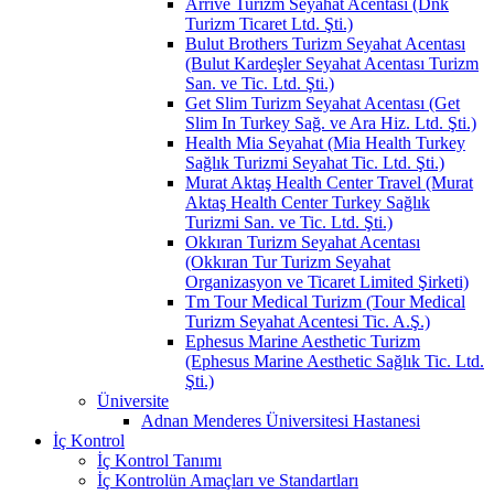
Arrive Turizm Seyahat Acentası (Dnk
Turizm Ticaret Ltd. Şti.)
Bulut Brothers Turizm Seyahat Acentası
(Bulut Kardeşler Seyahat Acentası Turizm
San. ve Tic. Ltd. Şti.)
Get Slim Turizm Seyahat Acentası (Get
Slim In Turkey Sağ. ve Ara Hiz. Ltd. Şti.)
Health Mia Seyahat (Mia Health Turkey
Sağlık Turizmi Seyahat Tic. Ltd. Şti.)
Murat Aktaş Health Center Travel (Murat
Aktaş Health Center Turkey Sağlık
Turizmi San. ve Tic. Ltd. Şti.)
Okkıran Turizm Seyahat Acentası
(Okkıran Tur Turizm Seyahat
Organizasyon ve Ticaret Limited Şirketi)
Tm Tour Medical Turizm (Tour Medical
Turizm Seyahat Acentesi Tic. A.Ş.)
Ephesus Marine Aesthetic Turizm
(Ephesus Marine Aesthetic Sağlık Tic. Ltd.
Şti.)
Üniversite
Adnan Menderes Üniversitesi Hastanesi
İç Kontrol
İç Kontrol Tanımı
İç Kontrolün Amaçları ve Standartları