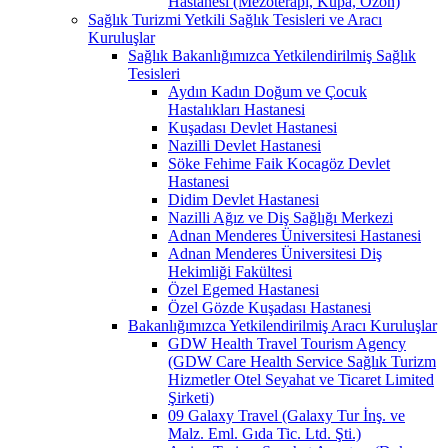
Hastanesi (Mezoterapi, Kupa, Ozon)
Sağlık Turizmi Yetkili Sağlık Tesisleri ve Aracı
Kuruluşlar
Sağlık Bakanlığımızca Yetkilendirilmiş Sağlık
Tesisleri
Aydın Kadın Doğum ve Çocuk
Hastalıkları Hastanesi
Kuşadası Devlet Hastanesi
Nazilli Devlet Hastanesi
Söke Fehime Faik Kocagöz Devlet
Hastanesi
Didim Devlet Hastanesi
Nazilli Ağız ve Diş Sağlığı Merkezi
Adnan Menderes Üniversitesi Hastanesi
Adnan Menderes Üniversitesi Diş
Hekimliği Fakültesi
Özel Egemed Hastanesi
Özel Gözde Kuşadası Hastanesi
Bakanlığımızca Yetkilendirilmiş Aracı Kuruluşlar
GDW Health Travel Tourism Agency
(GDW Care Health Service Sağlık Turizm
Hizmetler Otel Seyahat ve Ticaret Limited
Şirketi)
09 Galaxy Travel (Galaxy Tur İnş. ve
Malz. Eml. Gıda Tic. Ltd. Şti.)