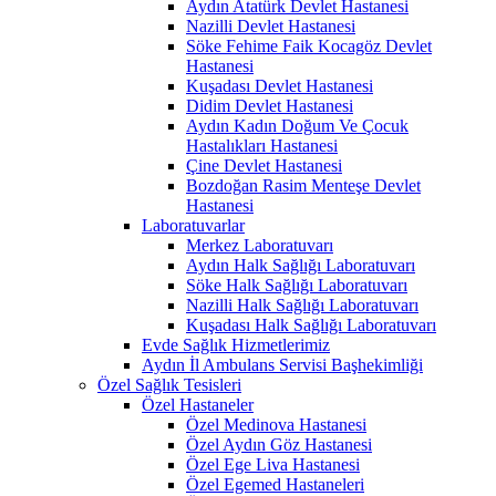
Aydın Atatürk Devlet Hastanesi
Nazilli Devlet Hastanesi
Söke Fehime Faik Kocagöz Devlet
Hastanesi
Kuşadası Devlet Hastanesi
Didim Devlet Hastanesi
Aydın Kadın Doğum Ve Çocuk
Hastalıkları Hastanesi
Çine Devlet Hastanesi
Bozdoğan Rasim Menteşe Devlet
Hastanesi
Laboratuvarlar
Merkez Laboratuvarı
Aydın Halk Sağlığı Laboratuvarı
Söke Halk Sağlığı Laboratuvarı
Nazilli Halk Sağlığı Laboratuvarı
Kuşadası Halk Sağlığı Laboratuvarı
Evde Sağlık Hizmetlerimiz
Aydın İl Ambulans Servisi Başhekimliği
Özel Sağlık Tesisleri
Özel Hastaneler
Özel Medinova Hastanesi
Özel Aydın Göz Hastanesi
Özel Ege Liva Hastanesi
Özel Egemed Hastaneleri