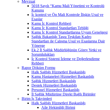
Mevzuat
5018 Sayılı “Kamu Mali Yönetimi ve Kontrolü
Kanunu
İç kontrol ve Ön Mali Kontrole İlişkin Usul ve
Esaslar
Kamu İç Kontrol Rehberi
Kamu İç Kontrol Standartları Tebliği
Kamu İç Kontrol Standartlarına Uyum Genelgesi
Sağlık Bakanlığı Taşra Teşkilatı Kadro
Standartları ile Çalışma Usul ve Esaslarına Dair
Yönerge
Ek.2 İl Sağlık Müdürlüğünün Görev Yetki ve
Sorumlulukları
İç Kontrol Sistemi İzleme ve Değerlendirme
Rehberi
Rapor Döküm Formu
Halk Sağlığı Hizmetleri Başkanlığı
Kamu Hastaneleri Hizmetleri Başkanlığı
Sağlık Hizmetleri Başkanlığı
Destek Hizmetleri Başkanlığı
Personel Hizmetleri Başkanlığı
İl Sağlık Müdürüne Direkt Bağlı Birimler
Birim İş Takvimleri
Halk Sağlığı Hizmetleri Başkanlığı
Aile Hekimliği Birimi