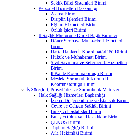
Sağlık Bilgi Sistemleri Birimi
Personel Hizmetleri Başkanlığı
Atama Birimi
Disiplin İşlemleri Birimi
Eğitim Hizmetleri Birimi
Özlük İşleri Birimi
İl Sağlık Müdürüne Direkt Bağlı Birimler
Döner Sermaye Muhasebe Hizmetleri
Birimi
Hasta Hakları İl Koordinatörlüğü Birimi
Hukuk ve Muhakemat Birimi
Sivil Savunma ve Seferberlik Hizmetleri
Birimi
İl Kalite Koordinatörlüğü Birimi
Mesleki Sorumluluk Kurulu İl
Koordinatörlüğü Birimi
İş Süreçleri, Prosedürler ve Sorumluluk Matrisleri
Halk Sağlığı Hizmetleri Başkanlığı
İzleme Değerlendirme ve İstatistik Birimi
Çevre ve Çalışan Sağlığı Birimi
Bulaşıcı Hastalıklar Birimi
Bulaşıcı Olmayan Hastalıklar Birimi
ÇEKÜS Birimi
Toplum Sağlığı Birimi
Aile Hekimliği Birimi