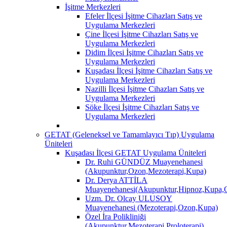
İşitme Merkezleri
Efeler İlçesi İşitme Cihazları Satış ve
Uygulama Merkezleri
Çine İlçesi İşitme Cihazları Satış ve
Uygulama Merkezleri
Didim İlçesi İşitme Cihazları Satış ve
Uygulama Merkezleri
Kuşadası İlçesi İşitme Cihazları Satış ve
Uygulama Merkezleri
Nazilli İlçesi İşitme Cihazları Satış ve
Uygulama Merkezleri
Söke İlçesi İşitme Cihazları Satış ve
Uygulama Merkezleri
GETAT (Geleneksel ve Tamamlayıcı Tıp) Uygulama
Üniteleri
Kuşadası İlçesi GETAT Uygulama Üniteleri
Dr. Ruhi GÜNDÜZ Muayenehanesi
(Akupunktur,Ozon,Mezoterapi,Kupa)
Dr. Derya ATTİLA
Muayenehanesi(Akupunktur,Hipnoz,Kupa,O
Uzm. Dr. Olcay ULUSOY
Muayenehanesi (Mezoterapi,Ozon,Kupa)
Özel İra Polikliniği
(Akupunktur,Mezoterapi,Proloterapi)