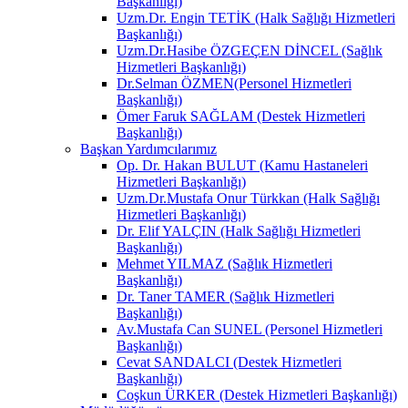
Başkanlığı)
Uzm.Dr. Engin TETİK (Halk Sağlığı Hizmetleri
Başkanlığı)
Uzm.Dr.Hasibe ÖZGEÇEN DİNCEL (Sağlık
Hizmetleri Başkanlığı)
Dr.Selman ÖZMEN(Personel Hizmetleri
Başkanlığı)
Ömer Faruk SAĞLAM (Destek Hizmetleri
Başkanlığı)
Başkan Yardımcılarımız
Op. Dr. Hakan BULUT (Kamu Hastaneleri
Hizmetleri Başkanlığı)
Uzm.Dr.Mustafa Onur Türkkan (Halk Sağlığı
Hizmetleri Başkanlığı)
Dr. Elif YALÇIN (Halk Sağlığı Hizmetleri
Başkanlığı)
Mehmet YILMAZ (Sağlık Hizmetleri
Başkanlığı)
Dr. Taner TAMER (Sağlık Hizmetleri
Başkanlığı)
Av.Mustafa Can SUNEL (Personel Hizmetleri
Başkanlığı)
Cevat SANDALCI (Destek Hizmetleri
Başkanlığı)
Coşkun ÜRKER (Destek Hizmetleri Başkanlığı)