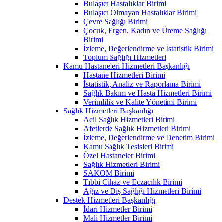
Bulaşıcı Hastalıklar Birimi
Bulaşıcı Olmayan Hastalıklar Birimi
Çevre Sağlığı Birimi
Çocuk, Ergen, Kadın ve Üreme Sağlığı
Birimi
İzleme, Değerlendirme ve İstatistik Birimi
Toplum Sağlığı Hizmetleri
Kamu Hastaneleri Hizmetleri Başkanlığı
Hastane Hizmetleri Birimi
İstatistik, Analiz ve Raporlama Birimi
Sağlık Bakım ve Hasta Hizmetleri Birimi
Verimlilik ve Kalite Yönetimi Birimi
Sağlık Hizmetleri Başkanlığı
Acil Sağlık Hizmetleri Birimi
Afetlerde Sağlık Hizmetleri Birimi
İzleme, Değerlendirme ve Denetim Birimi
Kamu Sağlık Tesisleri Birimi
Özel Hastaneler Birimi
Sağlık Hizmetleri Birimi
SAKOM Birimi
Tıbbi Cihaz ve Eczacılık Birimi
Ağız ve Diş Sağlığı Hizmetleri Birimi
Destek Hizmetleri Başkanlığı
İdari Hizmetler Birimi
Mali Hizmetler Birimi