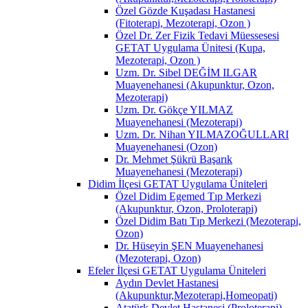
Özel Gözde Kuşadası Hastanesi
(Fitoterapi, Mezoterapi, Ozon )
Özel Dr. Zer Fizik Tedavi Müessesesi
GETAT Uygulama Ünitesi (Kupa,
Mezoterapi, Ozon )
Uzm. Dr. Sibel DEĞİM ILGAR
Muayenehanesi (Akupunktur, Ozon,
Mezoterapi)
Uzm. Dr. Gökçe YILMAZ
Muayenehanesi (Mezoterapi)
Uzm. Dr. Nihan YILMAZOĞULLARI
Muayenehanesi (Ozon)
Dr. Mehmet Şükrü Başarık
Muayenehanesi (Mezoterapi)
Didim İlçesi GETAT Uygulama Üniteleri
Özel Didim Egemed Tıp Merkezi
(Akupunktur, Ozon, Proloterapi)
Özel Didim Batı Tıp Merkezi (Mezoterapi,
Ozon)
Dr. Hüseyin ŞEN Muayenehanesi
(Mezoterapi, Ozon)
Efeler İlçesi GETAT Uygulama Üniteleri
Aydın Devlet Hastanesi
(Akupunktur,Mezoterapi,Homeopati)
Atatürk Devlet Hastanesi (Proloterapi)