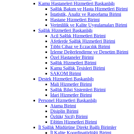
Kamu Hastaneleri Hizmetleri Başkanlığı
Sağlık Bakım ve Hasta Hizmetleri Birimi
İstatistik, Analiz ve Raporlama Birimi
Hastane Hizmetleri Birimi
Verimlilik ve Kalite Uygulamaları Birimi
Sağlık Hizmetleri Başkanlığı
Acil Sağlık Hizmetleri Birimi
Afetlerde Sağlık Hizmetleri Birimi
Tıbbi Cihaz ve Eczacılık Birimi
İzleme Değerlendirme ve Denetim Birimi
Özel Hastaneler Birimi
Sağlık Hizmetleri Birimi
Kamu Sağlık Tesisleri Birimi
SAKOM Birimi
Destek Hizmetleri Başkanlığı
Mali Hizmetler Birimi
Sağlık Bilgi Sistemleri Birimi
İdari Hizmetler Birimi
Personel Hizmetleri Başkanlığı
Atama Birimi
Disiplin Birimi
Özlük( Sicil) Birimi
Eğitim Hizmetleri Birimi
İl Sağlık Müdürüne Direkt Bağlı Birimler
İl Kalite Koordinatörlüğü Birimi