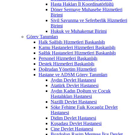
Hasta Hakları İl Koordinatörlüğü
Döner Sermaye Muhasebe Hizmetleri
Birimi
Sivil Savunma ve Seferberlik Hizmetleri
Birimi
Hukuk ve Muhakemat Birimi
Görev Tanımları
Halk Sağlığı Hizmetleri Başkanlığı
Kamu Hastaneleri Hizmetleri Başkanlığı
Sağlık Hastaneleri Hizmetleri Başkanlığı
Personel Hizmetleri Başkanlığı
Destek Hizmetleri Başkanlığı
Doğrudan Yönetim Hizmetleri
Hastane ve ADSM Görev Tanımları
Aydın Devlet Hastanesi
Atatürk Devlet Hastanesi
Aydın Kadın Doğum ve Çocuk
Hastalıkları Hastanesi
Nazilli Devlet Hastanesi
Söke Fehime Faik Kocagöz Devlet
Hastanesi
Didim Devlet Hastanesi
Kuşadası Devlet Hastanesi
Çine Devlet Hastanesi
Bozdoğan Rasim Menteşe İlçe Devlet