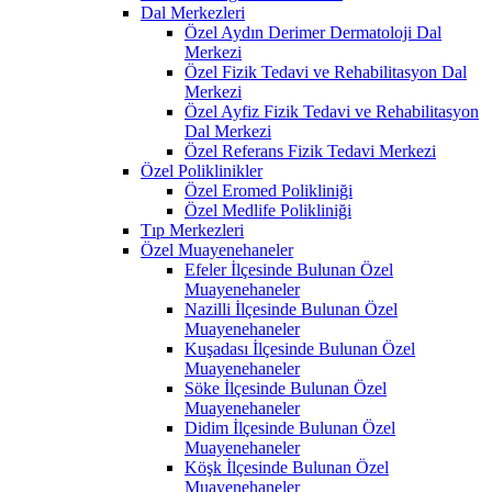
Dal Merkezleri
Özel Aydın Derimer Dermatoloji Dal
Merkezi
Özel Fizik Tedavi ve Rehabilitasyon Dal
Merkezi
Özel Ayfiz Fizik Tedavi ve Rehabilitasyon
Dal Merkezi
Özel Referans Fizik Tedavi Merkezi
Özel Poliklinikler
Özel Eromed Polikliniği
Özel Medlife Polikliniği
Tıp Merkezleri
Özel Muayenehaneler
Efeler İlçesinde Bulunan Özel
Muayenehaneler
Nazilli İlçesinde Bulunan Özel
Muayenehaneler
Kuşadası İlçesinde Bulunan Özel
Muayenehaneler
Söke İlçesinde Bulunan Özel
Muayenehaneler
Didim İlçesinde Bulunan Özel
Muayenehaneler
Köşk İlçesinde Bulunan Özel
Muayenehaneler