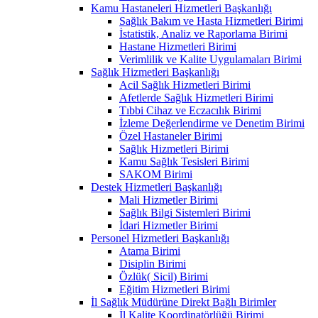
Kamu Hastaneleri Hizmetleri Başkanlığı
Sağlık Bakım ve Hasta Hizmetleri Birimi
İstatistik, Analiz ve Raporlama Birimi
Hastane Hizmetleri Birimi
Verimlilik ve Kalite Uygulamaları Birimi
Sağlık Hizmetleri Başkanlığı
Acil Sağlık Hizmetleri Birimi
Afetlerde Sağlık Hizmetleri Birimi
Tıbbi Cihaz ve Eczacılık Birimi
İzleme Değerlendirme ve Denetim Birimi
Özel Hastaneler Birimi
Sağlık Hizmetleri Birimi
Kamu Sağlık Tesisleri Birimi
SAKOM Birimi
Destek Hizmetleri Başkanlığı
Mali Hizmetler Birimi
Sağlık Bilgi Sistemleri Birimi
İdari Hizmetler Birimi
Personel Hizmetleri Başkanlığı
Atama Birimi
Disiplin Birimi
Özlük( Sicil) Birimi
Eğitim Hizmetleri Birimi
İl Sağlık Müdürüne Direkt Bağlı Birimler
İl Kalite Koordinatörlüğü Birimi