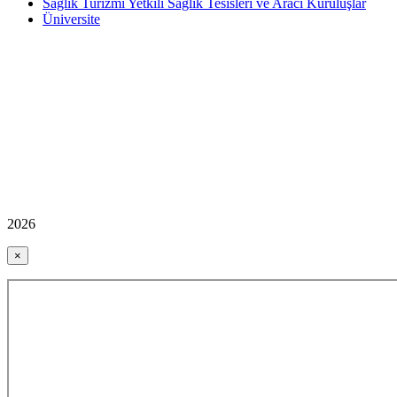
Sağlık Turizmi Yetkili Sağlık Tesisleri ve Aracı Kuruluşlar
Üniversite
2026
×