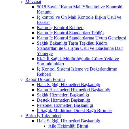
Mevzuat
5018 Sayılı “Kamu Mali Yönetimi ve Kontrolü
Kanunu
İç kontrol ve Ön Mali Kontrole İlişkin Usul ve
Esaslar
Kamu İç Kontrol Rehberi
Kamu İç Kontrol Standartları Tebliği
Kamu İç Kontrol Standartlarına Uyum Genelgesi
Sağlık Bakanlığı Taşra Teşkilatı Kadro
Standartları ile Çalışma Usul ve Esaslarına Dair
Yönerge
Ek.2 İl Sağlık Müdürlüğünün Görev Yetki ve
Sorumlulukları
İç Kontrol Sistemi İzleme ve Değerlendirme
Rehberi
Rapor Döküm Formu
Halk Sağlığı Hizmetleri Başkanlığı
Kamu Hastaneleri Hizmetleri Başkanlığı
Sağlık Hizmetleri Başkanlığı
Destek Hizmetleri Başkanlığı
Personel Hizmetleri Başkanlığı
İl Sağlık Müdürüne Direkt Bağlı Birimler
Birim İş Takvimleri
Halk Sağlığı Hizmetleri Başkanlığı
Aile Hekimliği Birimi