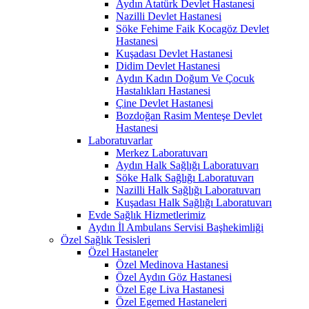
Aydın Atatürk Devlet Hastanesi
Nazilli Devlet Hastanesi
Söke Fehime Faik Kocagöz Devlet
Hastanesi
Kuşadası Devlet Hastanesi
Didim Devlet Hastanesi
Aydın Kadın Doğum Ve Çocuk
Hastalıkları Hastanesi
Çine Devlet Hastanesi
Bozdoğan Rasim Menteşe Devlet
Hastanesi
Laboratuvarlar
Merkez Laboratuvarı
Aydın Halk Sağlığı Laboratuvarı
Söke Halk Sağlığı Laboratuvarı
Nazilli Halk Sağlığı Laboratuvarı
Kuşadası Halk Sağlığı Laboratuvarı
Evde Sağlık Hizmetlerimiz
Aydın İl Ambulans Servisi Başhekimliği
Özel Sağlık Tesisleri
Özel Hastaneler
Özel Medinova Hastanesi
Özel Aydın Göz Hastanesi
Özel Ege Liva Hastanesi
Özel Egemed Hastaneleri