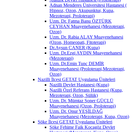
Adnan Menderes Üniversitesi Hastanesi (
Hipnoz, Ozon, Akupunktur, Kupa,
Mezoterapi, Proloterapi)
Uzm. Dr. Fatma Banu ÖZTÜRK
CEYHAN Muayenehanesi (Mezoterapi,
Ozon)
Uzm. Dr. Rabia ALAY Muayenehanesi
(Ozon, Homeopati, Fitoterapi)
Dr.Aysun CANER (Kupa)
Uzm. Dr.Ezgi AYDIN Muayenehanesi
(Mezoterapi)
Uzm. Dr.Emin Tunç DEMİR
Muayenehanesi (Proloterapi,Mezoterapi,
Ozon)
Nazilli İlçesi GETAT Uygulama Üniteleri
Nazilli Devlet Hastanesi (Kupa)
Nazilli Özel Referans Hastanesi (Kupa,
Mezoterapi, Ozon, Sülük)
Uzm. Dr. Mümtaz Soner GÜÇLÜ
Muayenehanesi (Ozon, Proloterapi)
Uzm. Dr. Onur YEŞİLDAĞ
Muayenehanesi (Mezoterapi, Kupa, Ozon)
Söke İlçesi GETAT Uygulama Üniteleri
Söke Fehime Faik Kocagöz Devlet