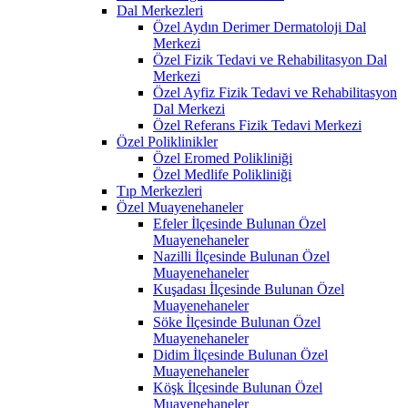
Dal Merkezleri
Özel Aydın Derimer Dermatoloji Dal
Merkezi
Özel Fizik Tedavi ve Rehabilitasyon Dal
Merkezi
Özel Ayfiz Fizik Tedavi ve Rehabilitasyon
Dal Merkezi
Özel Referans Fizik Tedavi Merkezi
Özel Poliklinikler
Özel Eromed Polikliniği
Özel Medlife Polikliniği
Tıp Merkezleri
Özel Muayenehaneler
Efeler İlçesinde Bulunan Özel
Muayenehaneler
Nazilli İlçesinde Bulunan Özel
Muayenehaneler
Kuşadası İlçesinde Bulunan Özel
Muayenehaneler
Söke İlçesinde Bulunan Özel
Muayenehaneler
Didim İlçesinde Bulunan Özel
Muayenehaneler
Köşk İlçesinde Bulunan Özel
Muayenehaneler