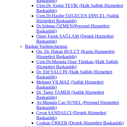
Başkanlığı)
Uzm.Dr. Engin TETİK (Halk Sağlığı Hizmetleri
Başkanlığı)
Uzm.Dr.Hasibe ÖZGEÇEN DİNCEL (Sağlık
Hizmetleri Başkanlığı)
Dr.Selman ÖZMEN(Personel Hizmetleri
Başkanlığı)
Ömer Faruk SAĞLAM (Destek Hizmetleri
Başkanlığı)
Başkan Yardımcılarımız
Op. Dr. Hakan BULUT (Kamu Hastaneleri
Hizmetleri Başkanlığı)
Uzm.Dr.Mustafa Onur Türkkan (Halk Sağlığı
Hizmetleri Başkanlığı)
Dr. Elif YALÇIN (Halk Sağlığı Hizmetleri
Başkanlığı)
Mehmet YILMAZ (Sağlık Hizmetleri
Başkanlığı)
Dr. Taner TAMER (Sağlık Hizmetleri
Başkanlığı)
Av.Mustafa Can SUNEL (Personel Hizmetleri
Başkanlığı)
Cevat SANDALCI (Destek Hizmetleri
Başkanlığı)
Coşkun ÜRKER (Destek Hizmetleri Başkanlığı)