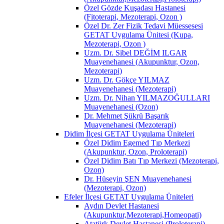
Özel Gözde Kuşadası Hastanesi
(Fitoterapi, Mezoterapi, Ozon )
Özel Dr. Zer Fizik Tedavi Müessesesi
GETAT Uygulama Ünitesi (Kupa,
Mezoterapi, Ozon )
Uzm. Dr. Sibel DEĞİM ILGAR
Muayenehanesi (Akupunktur, Ozon,
Mezoterapi)
Uzm. Dr. Gökçe YILMAZ
Muayenehanesi (Mezoterapi)
Uzm. Dr. Nihan YILMAZOĞULLARI
Muayenehanesi (Ozon)
Dr. Mehmet Şükrü Başarık
Muayenehanesi (Mezoterapi)
Didim İlçesi GETAT Uygulama Üniteleri
Özel Didim Egemed Tıp Merkezi
(Akupunktur, Ozon, Proloterapi)
Özel Didim Batı Tıp Merkezi (Mezoterapi,
Ozon)
Dr. Hüseyin ŞEN Muayenehanesi
(Mezoterapi, Ozon)
Efeler İlçesi GETAT Uygulama Üniteleri
Aydın Devlet Hastanesi
(Akupunktur,Mezoterapi,Homeopati)
Atatürk Devlet Hastanesi (Proloterapi)