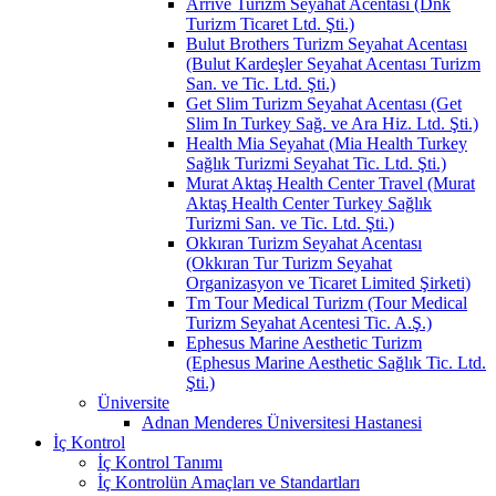
Arrive Turizm Seyahat Acentası (Dnk
Turizm Ticaret Ltd. Şti.)
Bulut Brothers Turizm Seyahat Acentası
(Bulut Kardeşler Seyahat Acentası Turizm
San. ve Tic. Ltd. Şti.)
Get Slim Turizm Seyahat Acentası (Get
Slim In Turkey Sağ. ve Ara Hiz. Ltd. Şti.)
Health Mia Seyahat (Mia Health Turkey
Sağlık Turizmi Seyahat Tic. Ltd. Şti.)
Murat Aktaş Health Center Travel (Murat
Aktaş Health Center Turkey Sağlık
Turizmi San. ve Tic. Ltd. Şti.)
Okkıran Turizm Seyahat Acentası
(Okkıran Tur Turizm Seyahat
Organizasyon ve Ticaret Limited Şirketi)
Tm Tour Medical Turizm (Tour Medical
Turizm Seyahat Acentesi Tic. A.Ş.)
Ephesus Marine Aesthetic Turizm
(Ephesus Marine Aesthetic Sağlık Tic. Ltd.
Şti.)
Üniversite
Adnan Menderes Üniversitesi Hastanesi
İç Kontrol
İç Kontrol Tanımı
İç Kontrolün Amaçları ve Standartları