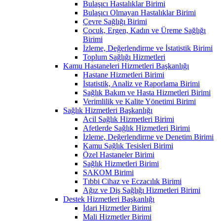
Bulaşıcı Hastalıklar Birimi
Bulaşıcı Olmayan Hastalıklar Birimi
Çevre Sağlığı Birimi
Çocuk, Ergen, Kadın ve Üreme Sağlığı
Birimi
İzleme, Değerlendirme ve İstatistik Birimi
Toplum Sağlığı Hizmetleri
Kamu Hastaneleri Hizmetleri Başkanlığı
Hastane Hizmetleri Birimi
İstatistik, Analiz ve Raporlama Birimi
Sağlık Bakım ve Hasta Hizmetleri Birimi
Verimlilik ve Kalite Yönetimi Birimi
Sağlık Hizmetleri Başkanlığı
Acil Sağlık Hizmetleri Birimi
Afetlerde Sağlık Hizmetleri Birimi
İzleme, Değerlendirme ve Denetim Birimi
Kamu Sağlık Tesisleri Birimi
Özel Hastaneler Birimi
Sağlık Hizmetleri Birimi
SAKOM Birimi
Tıbbi Cihaz ve Eczacılık Birimi
Ağız ve Diş Sağlığı Hizmetleri Birimi
Destek Hizmetleri Başkanlığı
İdari Hizmetler Birimi
Mali Hizmetler Birimi