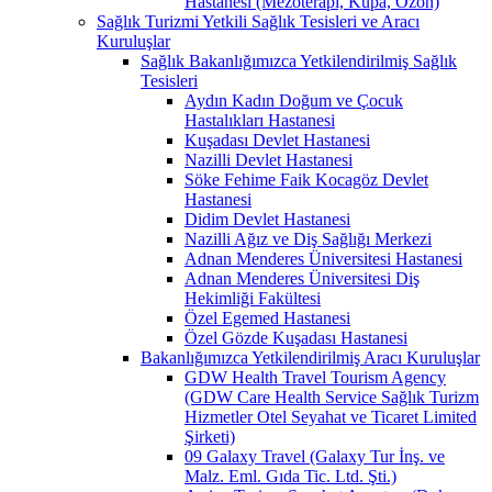
Hastanesi (Mezoterapi, Kupa, Ozon)
Sağlık Turizmi Yetkili Sağlık Tesisleri ve Aracı
Kuruluşlar
Sağlık Bakanlığımızca Yetkilendirilmiş Sağlık
Tesisleri
Aydın Kadın Doğum ve Çocuk
Hastalıkları Hastanesi
Kuşadası Devlet Hastanesi
Nazilli Devlet Hastanesi
Söke Fehime Faik Kocagöz Devlet
Hastanesi
Didim Devlet Hastanesi
Nazilli Ağız ve Diş Sağlığı Merkezi
Adnan Menderes Üniversitesi Hastanesi
Adnan Menderes Üniversitesi Diş
Hekimliği Fakültesi
Özel Egemed Hastanesi
Özel Gözde Kuşadası Hastanesi
Bakanlığımızca Yetkilendirilmiş Aracı Kuruluşlar
GDW Health Travel Tourism Agency
(GDW Care Health Service Sağlık Turizm
Hizmetler Otel Seyahat ve Ticaret Limited
Şirketi)
09 Galaxy Travel (Galaxy Tur İnş. ve
Malz. Eml. Gıda Tic. Ltd. Şti.)