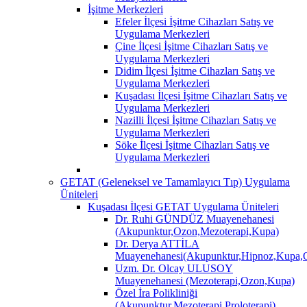
İşitme Merkezleri
Efeler İlçesi İşitme Cihazları Satış ve
Uygulama Merkezleri
Çine İlçesi İşitme Cihazları Satış ve
Uygulama Merkezleri
Didim İlçesi İşitme Cihazları Satış ve
Uygulama Merkezleri
Kuşadası İlçesi İşitme Cihazları Satış ve
Uygulama Merkezleri
Nazilli İlçesi İşitme Cihazları Satış ve
Uygulama Merkezleri
Söke İlçesi İşitme Cihazları Satış ve
Uygulama Merkezleri
GETAT (Geleneksel ve Tamamlayıcı Tıp) Uygulama
Üniteleri
Kuşadası İlçesi GETAT Uygulama Üniteleri
Dr. Ruhi GÜNDÜZ Muayenehanesi
(Akupunktur,Ozon,Mezoterapi,Kupa)
Dr. Derya ATTİLA
Muayenehanesi(Akupunktur,Hipnoz,Kupa,O
Uzm. Dr. Olcay ULUSOY
Muayenehanesi (Mezoterapi,Ozon,Kupa)
Özel İra Polikliniği
(Akupunktur,Mezoterapi,Proloterapi)