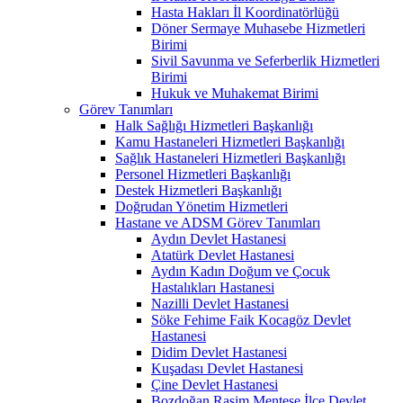
Hasta Hakları İl Koordinatörlüğü
Döner Sermaye Muhasebe Hizmetleri
Birimi
Sivil Savunma ve Seferberlik Hizmetleri
Birimi
Hukuk ve Muhakemat Birimi
Görev Tanımları
Halk Sağlığı Hizmetleri Başkanlığı
Kamu Hastaneleri Hizmetleri Başkanlığı
Sağlık Hastaneleri Hizmetleri Başkanlığı
Personel Hizmetleri Başkanlığı
Destek Hizmetleri Başkanlığı
Doğrudan Yönetim Hizmetleri
Hastane ve ADSM Görev Tanımları
Aydın Devlet Hastanesi
Atatürk Devlet Hastanesi
Aydın Kadın Doğum ve Çocuk
Hastalıkları Hastanesi
Nazilli Devlet Hastanesi
Söke Fehime Faik Kocagöz Devlet
Hastanesi
Didim Devlet Hastanesi
Kuşadası Devlet Hastanesi
Çine Devlet Hastanesi
Bozdoğan Rasim Menteşe İlçe Devlet