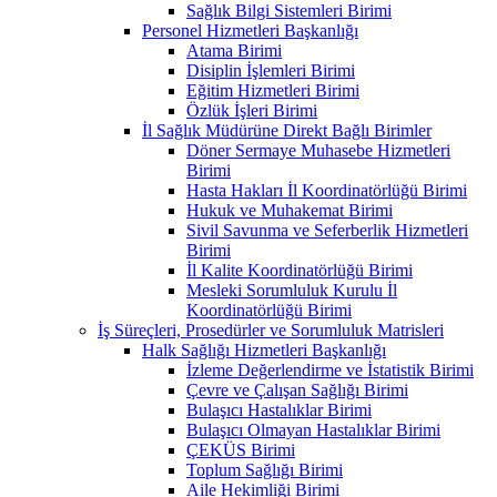
Sağlık Bilgi Sistemleri Birimi
Personel Hizmetleri Başkanlığı
Atama Birimi
Disiplin İşlemleri Birimi
Eğitim Hizmetleri Birimi
Özlük İşleri Birimi
İl Sağlık Müdürüne Direkt Bağlı Birimler
Döner Sermaye Muhasebe Hizmetleri
Birimi
Hasta Hakları İl Koordinatörlüğü Birimi
Hukuk ve Muhakemat Birimi
Sivil Savunma ve Seferberlik Hizmetleri
Birimi
İl Kalite Koordinatörlüğü Birimi
Mesleki Sorumluluk Kurulu İl
Koordinatörlüğü Birimi
İş Süreçleri, Prosedürler ve Sorumluluk Matrisleri
Halk Sağlığı Hizmetleri Başkanlığı
İzleme Değerlendirme ve İstatistik Birimi
Çevre ve Çalışan Sağlığı Birimi
Bulaşıcı Hastalıklar Birimi
Bulaşıcı Olmayan Hastalıklar Birimi
ÇEKÜS Birimi
Toplum Sağlığı Birimi
Aile Hekimliği Birimi