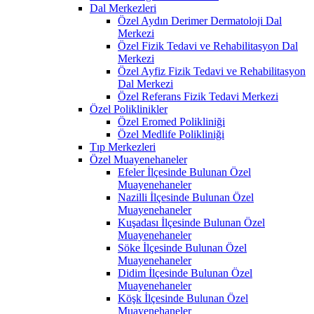
Dal Merkezleri
Özel Aydın Derimer Dermatoloji Dal
Merkezi
Özel Fizik Tedavi ve Rehabilitasyon Dal
Merkezi
Özel Ayfiz Fizik Tedavi ve Rehabilitasyon
Dal Merkezi
Özel Referans Fizik Tedavi Merkezi
Özel Poliklinikler
Özel Eromed Polikliniği
Özel Medlife Polikliniği
Tıp Merkezleri
Özel Muayenehaneler
Efeler İlçesinde Bulunan Özel
Muayenehaneler
Nazilli İlçesinde Bulunan Özel
Muayenehaneler
Kuşadası İlçesinde Bulunan Özel
Muayenehaneler
Söke İlçesinde Bulunan Özel
Muayenehaneler
Didim İlçesinde Bulunan Özel
Muayenehaneler
Köşk İlçesinde Bulunan Özel
Muayenehaneler