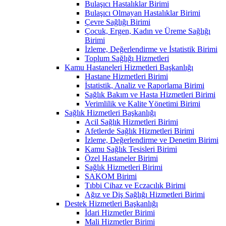
Bulaşıcı Hastalıklar Birimi
Bulaşıcı Olmayan Hastalıklar Birimi
Çevre Sağlığı Birimi
Çocuk, Ergen, Kadın ve Üreme Sağlığı
Birimi
İzleme, Değerlendirme ve İstatistik Birimi
Toplum Sağlığı Hizmetleri
Kamu Hastaneleri Hizmetleri Başkanlığı
Hastane Hizmetleri Birimi
İstatistik, Analiz ve Raporlama Birimi
Sağlık Bakım ve Hasta Hizmetleri Birimi
Verimlilik ve Kalite Yönetimi Birimi
Sağlık Hizmetleri Başkanlığı
Acil Sağlık Hizmetleri Birimi
Afetlerde Sağlık Hizmetleri Birimi
İzleme, Değerlendirme ve Denetim Birimi
Kamu Sağlık Tesisleri Birimi
Özel Hastaneler Birimi
Sağlık Hizmetleri Birimi
SAKOM Birimi
Tıbbi Cihaz ve Eczacılık Birimi
Ağız ve Diş Sağlığı Hizmetleri Birimi
Destek Hizmetleri Başkanlığı
İdari Hizmetler Birimi
Mali Hizmetler Birimi