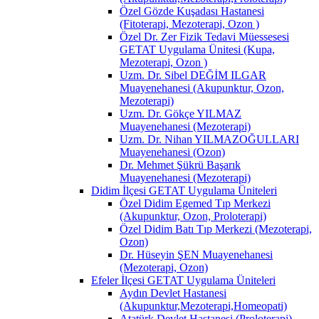
Özel Gözde Kuşadası Hastanesi
(Fitoterapi, Mezoterapi, Ozon )
Özel Dr. Zer Fizik Tedavi Müessesesi
GETAT Uygulama Ünitesi (Kupa,
Mezoterapi, Ozon )
Uzm. Dr. Sibel DEĞİM ILGAR
Muayenehanesi (Akupunktur, Ozon,
Mezoterapi)
Uzm. Dr. Gökçe YILMAZ
Muayenehanesi (Mezoterapi)
Uzm. Dr. Nihan YILMAZOĞULLARI
Muayenehanesi (Ozon)
Dr. Mehmet Şükrü Başarık
Muayenehanesi (Mezoterapi)
Didim İlçesi GETAT Uygulama Üniteleri
Özel Didim Egemed Tıp Merkezi
(Akupunktur, Ozon, Proloterapi)
Özel Didim Batı Tıp Merkezi (Mezoterapi,
Ozon)
Dr. Hüseyin ŞEN Muayenehanesi
(Mezoterapi, Ozon)
Efeler İlçesi GETAT Uygulama Üniteleri
Aydın Devlet Hastanesi
(Akupunktur,Mezoterapi,Homeopati)
Atatürk Devlet Hastanesi (Proloterapi)