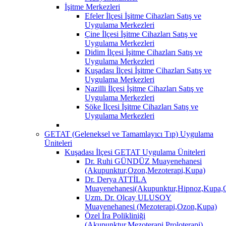
İşitme Merkezleri
Efeler İlçesi İşitme Cihazları Satış ve
Uygulama Merkezleri
Çine İlçesi İşitme Cihazları Satış ve
Uygulama Merkezleri
Didim İlçesi İşitme Cihazları Satış ve
Uygulama Merkezleri
Kuşadası İlçesi İşitme Cihazları Satış ve
Uygulama Merkezleri
Nazilli İlçesi İşitme Cihazları Satış ve
Uygulama Merkezleri
Söke İlçesi İşitme Cihazları Satış ve
Uygulama Merkezleri
GETAT (Geleneksel ve Tamamlayıcı Tıp) Uygulama
Üniteleri
Kuşadası İlçesi GETAT Uygulama Üniteleri
Dr. Ruhi GÜNDÜZ Muayenehanesi
(Akupunktur,Ozon,Mezoterapi,Kupa)
Dr. Derya ATTİLA
Muayenehanesi(Akupunktur,Hipnoz,Kupa,O
Uzm. Dr. Olcay ULUSOY
Muayenehanesi (Mezoterapi,Ozon,Kupa)
Özel İra Polikliniği
(Akupunktur,Mezoterapi,Proloterapi)