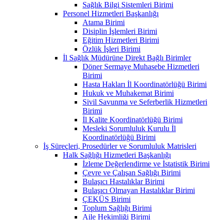
Sağlık Bilgi Sistemleri Birimi
Personel Hizmetleri Başkanlığı
Atama Birimi
Disiplin İşlemleri Birimi
Eğitim Hizmetleri Birimi
Özlük İşleri Birimi
İl Sağlık Müdürüne Direkt Bağlı Birimler
Döner Sermaye Muhasebe Hizmetleri
Birimi
Hasta Hakları İl Koordinatörlüğü Birimi
Hukuk ve Muhakemat Birimi
Sivil Savunma ve Seferberlik Hizmetleri
Birimi
İl Kalite Koordinatörlüğü Birimi
Mesleki Sorumluluk Kurulu İl
Koordinatörlüğü Birimi
İş Süreçleri, Prosedürler ve Sorumluluk Matrisleri
Halk Sağlığı Hizmetleri Başkanlığı
İzleme Değerlendirme ve İstatistik Birimi
Çevre ve Çalışan Sağlığı Birimi
Bulaşıcı Hastalıklar Birimi
Bulaşıcı Olmayan Hastalıklar Birimi
ÇEKÜS Birimi
Toplum Sağlığı Birimi
Aile Hekimliği Birimi