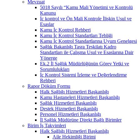
Mevzuat
5018 Sayılı “Kamu Mali Yönetimi ve Kontrolü
Kanunu
İç kontrol ve Ön Mali Kontrole İlişkin Usul ve
Esaslar
Kamu İç Kontrol Rehberi
Kamu İç Kontrol Standartları Tebliği
Kamu İç Kontrol Standartlarına Uyum Genelgesi
Sağlık Bakanlığı Taşra Teşkilatı Kadro
Standartları ile Çalışma Usul ve Esaslarına Dair
Yönerge
Ek.2 İl Sağlık Müdürlüğünün Görev Yetki ve
Sorumlulukları
İç Kontrol Sistemi İzleme ve Değerlendirme
Rehberi
Rapor Döküm Formu
Halk Sağlığı Hizmetleri Başkanlığı
Kamu Hastaneleri Hizmetleri Başkanlığı
Sağlık Hizmetleri Başkanlığı
Destek Hizmetleri Başkanlığı
Personel Hizmetleri Başkanlığı
İl Sağlık Müdürüne Direkt Bağlı Birimler
Birim İş Takvimleri
Halk Sağlığı Hizmetleri Başkanlığı
Aile Hekimliği Birimi