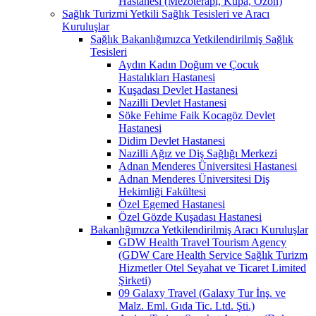
Hastanesi (Mezoterapi, Kupa, Ozon)
Sağlık Turizmi Yetkili Sağlık Tesisleri ve Aracı
Kuruluşlar
Sağlık Bakanlığımızca Yetkilendirilmiş Sağlık
Tesisleri
Aydın Kadın Doğum ve Çocuk
Hastalıkları Hastanesi
Kuşadası Devlet Hastanesi
Nazilli Devlet Hastanesi
Söke Fehime Faik Kocagöz Devlet
Hastanesi
Didim Devlet Hastanesi
Nazilli Ağız ve Diş Sağlığı Merkezi
Adnan Menderes Üniversitesi Hastanesi
Adnan Menderes Üniversitesi Diş
Hekimliği Fakültesi
Özel Egemed Hastanesi
Özel Gözde Kuşadası Hastanesi
Bakanlığımızca Yetkilendirilmiş Aracı Kuruluşlar
GDW Health Travel Tourism Agency
(GDW Care Health Service Sağlık Turizm
Hizmetler Otel Seyahat ve Ticaret Limited
Şirketi)
09 Galaxy Travel (Galaxy Tur İnş. ve
Malz. Eml. Gıda Tic. Ltd. Şti.)