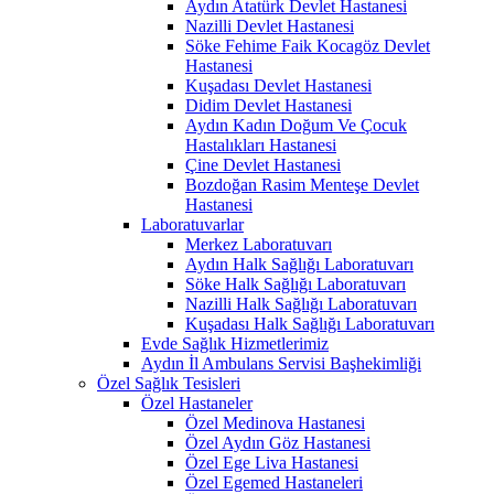
Aydın Atatürk Devlet Hastanesi
Nazilli Devlet Hastanesi
Söke Fehime Faik Kocagöz Devlet
Hastanesi
Kuşadası Devlet Hastanesi
Didim Devlet Hastanesi
Aydın Kadın Doğum Ve Çocuk
Hastalıkları Hastanesi
Çine Devlet Hastanesi
Bozdoğan Rasim Menteşe Devlet
Hastanesi
Laboratuvarlar
Merkez Laboratuvarı
Aydın Halk Sağlığı Laboratuvarı
Söke Halk Sağlığı Laboratuvarı
Nazilli Halk Sağlığı Laboratuvarı
Kuşadası Halk Sağlığı Laboratuvarı
Evde Sağlık Hizmetlerimiz
Aydın İl Ambulans Servisi Başhekimliği
Özel Sağlık Tesisleri
Özel Hastaneler
Özel Medinova Hastanesi
Özel Aydın Göz Hastanesi
Özel Ege Liva Hastanesi
Özel Egemed Hastaneleri