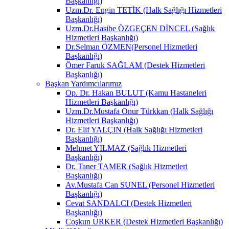
Başkanlığı)
Uzm.Dr. Engin TETİK (Halk Sağlığı Hizmetleri
Başkanlığı)
Uzm.Dr.Hasibe ÖZGEÇEN DİNCEL (Sağlık
Hizmetleri Başkanlığı)
Dr.Selman ÖZMEN(Personel Hizmetleri
Başkanlığı)
Ömer Faruk SAĞLAM (Destek Hizmetleri
Başkanlığı)
Başkan Yardımcılarımız
Op. Dr. Hakan BULUT (Kamu Hastaneleri
Hizmetleri Başkanlığı)
Uzm.Dr.Mustafa Onur Türkkan (Halk Sağlığı
Hizmetleri Başkanlığı)
Dr. Elif YALÇIN (Halk Sağlığı Hizmetleri
Başkanlığı)
Mehmet YILMAZ (Sağlık Hizmetleri
Başkanlığı)
Dr. Taner TAMER (Sağlık Hizmetleri
Başkanlığı)
Av.Mustafa Can SUNEL (Personel Hizmetleri
Başkanlığı)
Cevat SANDALCI (Destek Hizmetleri
Başkanlığı)
Coşkun ÜRKER (Destek Hizmetleri Başkanlığı)