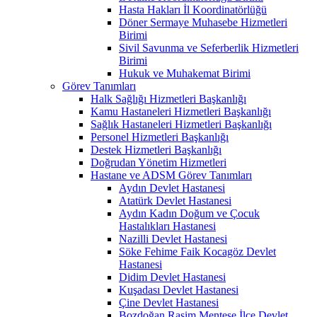
Hasta Hakları İl Koordinatörlüğü
Döner Sermaye Muhasebe Hizmetleri
Birimi
Sivil Savunma ve Seferberlik Hizmetleri
Birimi
Hukuk ve Muhakemat Birimi
Görev Tanımları
Halk Sağlığı Hizmetleri Başkanlığı
Kamu Hastaneleri Hizmetleri Başkanlığı
Sağlık Hastaneleri Hizmetleri Başkanlığı
Personel Hizmetleri Başkanlığı
Destek Hizmetleri Başkanlığı
Doğrudan Yönetim Hizmetleri
Hastane ve ADSM Görev Tanımları
Aydın Devlet Hastanesi
Atatürk Devlet Hastanesi
Aydın Kadın Doğum ve Çocuk
Hastalıkları Hastanesi
Nazilli Devlet Hastanesi
Söke Fehime Faik Kocagöz Devlet
Hastanesi
Didim Devlet Hastanesi
Kuşadası Devlet Hastanesi
Çine Devlet Hastanesi
Bozdoğan Rasim Menteşe İlçe Devlet