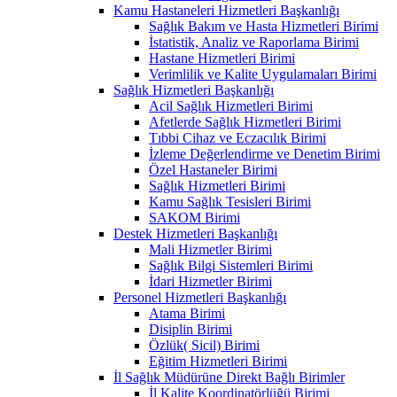
Kamu Hastaneleri Hizmetleri Başkanlığı
Sağlık Bakım ve Hasta Hizmetleri Birimi
İstatistik, Analiz ve Raporlama Birimi
Hastane Hizmetleri Birimi
Verimlilik ve Kalite Uygulamaları Birimi
Sağlık Hizmetleri Başkanlığı
Acil Sağlık Hizmetleri Birimi
Afetlerde Sağlık Hizmetleri Birimi
Tıbbi Cihaz ve Eczacılık Birimi
İzleme Değerlendirme ve Denetim Birimi
Özel Hastaneler Birimi
Sağlık Hizmetleri Birimi
Kamu Sağlık Tesisleri Birimi
SAKOM Birimi
Destek Hizmetleri Başkanlığı
Mali Hizmetler Birimi
Sağlık Bilgi Sistemleri Birimi
İdari Hizmetler Birimi
Personel Hizmetleri Başkanlığı
Atama Birimi
Disiplin Birimi
Özlük( Sicil) Birimi
Eğitim Hizmetleri Birimi
İl Sağlık Müdürüne Direkt Bağlı Birimler
İl Kalite Koordinatörlüğü Birimi