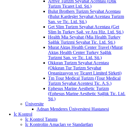
Arrive Turizm Seyahat Acentası (Dnk
Turizm Ticaret Ltd. Şti.)
Bulut Brothers Turizm Seyahat Acentası
(Bulut Kardeşler Seyahat Acentası Turizm
San. ve Tic. Ltd. Şti.)
Get Slim Turizm Seyahat Acentası (Get
Slim In Turkey Sağ. ve Ara Hiz. Ltd. Şti.)
Health Mia Seyahat (Mia Health Turkey
Sağlık Turizmi Seyahat Tic. Ltd. Şti.)
Murat Aktaş Health Center Travel (Murat
Aktaş Health Center Turkey Sağlık
Turizmi San. ve Tic. Ltd. Şti.)
Okkıran Turizm Seyahat Acentası
(Okkıran Tur Turizm Seyahat
Organizasyon ve Ticaret Limited Şirketi)
Tm Tour Medical Turizm (Tour Medical
Turizm Seyahat Acentesi Tic. A.Ş.)
Ephesus Marine Aesthetic Turizm
(Ephesus Marine Aesthetic Sağlık Tic. Ltd.
Şti.)
Üniversite
Adnan Menderes Üniversitesi Hastanesi
İç Kontrol
İç Kontrol Tanımı
İç Kontrolün Amaçları ve Standartları