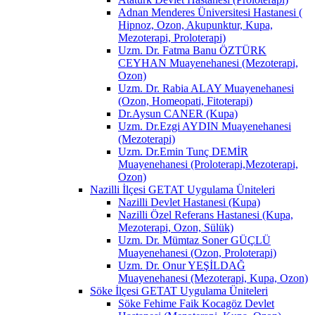
Adnan Menderes Üniversitesi Hastanesi (
Hipnoz, Ozon, Akupunktur, Kupa,
Mezoterapi, Proloterapi)
Uzm. Dr. Fatma Banu ÖZTÜRK
CEYHAN Muayenehanesi (Mezoterapi,
Ozon)
Uzm. Dr. Rabia ALAY Muayenehanesi
(Ozon, Homeopati, Fitoterapi)
Dr.Aysun CANER (Kupa)
Uzm. Dr.Ezgi AYDIN Muayenehanesi
(Mezoterapi)
Uzm. Dr.Emin Tunç DEMİR
Muayenehanesi (Proloterapi,Mezoterapi,
Ozon)
Nazilli İlçesi GETAT Uygulama Üniteleri
Nazilli Devlet Hastanesi (Kupa)
Nazilli Özel Referans Hastanesi (Kupa,
Mezoterapi, Ozon, Sülük)
Uzm. Dr. Mümtaz Soner GÜÇLÜ
Muayenehanesi (Ozon, Proloterapi)
Uzm. Dr. Onur YEŞİLDAĞ
Muayenehanesi (Mezoterapi, Kupa, Ozon)
Söke İlçesi GETAT Uygulama Üniteleri
Söke Fehime Faik Kocagöz Devlet