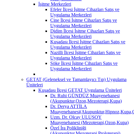
İşitme Merkezleri
Efeler İlçesi İşitme Cihazları Satış ve
Uygulama Merkezleri
Çine İlçesi İşitme Cihazları Satış ve
Uygulama Merkezleri
Didim İlçesi İşitme Cihazları Satış ve
Uygulama Merkezleri
Kuşadası İlçesi İşitme Cihazları Satış ve
Uygulama Merkezleri
Nazilli İlçesi İşitme Cihazları Satış ve
Uygulama Merkezleri
Söke İlçesi İşitme Cihazları Satış ve
Uygulama Merkezleri
GETAT (Geleneksel ve Tamamlayıcı Tıp) Uygulama
Üniteleri
Kuşadası İlçesi GETAT Uygulama Üniteleri
Dr. Ruhi GÜNDÜZ Muayenehanesi
(Akupunktur,Ozon,Mezoterapi,Kupa)
Dr. Derya ATTİLA
Muayenehanesi(Akupunktur,Hipnoz,Kupa,O
Uzm. Dr. Olcay ULUSOY
Muayenehanesi (Mezoterapi,Ozon,Kupa)
Özel İra Polikliniği
(Akupunktur,Mezoterapi,Proloterapi)