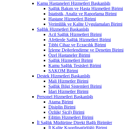
Kamu Hastaneleri Hizmetleri Başkanlığı
Sağlık Bakım ve Hasta Hizmetleri Birimi
İstatistik, Analiz ve Raporlama Birimi
Hastane Hizmetleri Birimi
Verimlilik ve Kalite Uygulamaları Birimi
Sağlık Hizmetleri Başkanlığı
Acil Sağlık Hizmetleri Birimi
Afetlerde Sağlık Hizmetleri Birimi
Tıbbi Cihaz ve Eczacılık Birimi
İzleme Değerlendirme ve Denetim Birimi
Özel Hastaneler Birimi
Sağlık Hizmetleri Birimi
Kamu Sağlık Tesisleri Birimi
SAKOM Birimi
Destek Hizmetleri Başkanlığı
Mali Hizmetler Birimi
Sağlık Bilgi Sistemleri Birimi
İdari Hizmetler Birimi
Personel Hizmetleri Başkanlığı
Atama Birimi
Disiplin Birimi
Özlük( Sicil) Birimi
Eğitim Hizmetleri Birimi
İl Sağlık Müdürüne Direkt Bağlı Birimler
İl Kalite Koordinatörlüğü Birimi