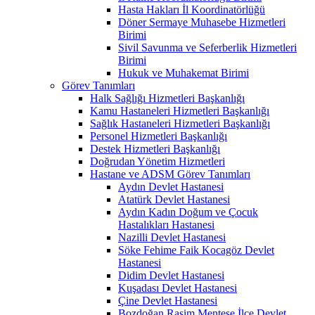
Hasta Hakları İl Koordinatörlüğü
Döner Sermaye Muhasebe Hizmetleri
Birimi
Sivil Savunma ve Seferberlik Hizmetleri
Birimi
Hukuk ve Muhakemat Birimi
Görev Tanımları
Halk Sağlığı Hizmetleri Başkanlığı
Kamu Hastaneleri Hizmetleri Başkanlığı
Sağlık Hastaneleri Hizmetleri Başkanlığı
Personel Hizmetleri Başkanlığı
Destek Hizmetleri Başkanlığı
Doğrudan Yönetim Hizmetleri
Hastane ve ADSM Görev Tanımları
Aydın Devlet Hastanesi
Atatürk Devlet Hastanesi
Aydın Kadın Doğum ve Çocuk
Hastalıkları Hastanesi
Nazilli Devlet Hastanesi
Söke Fehime Faik Kocagöz Devlet
Hastanesi
Didim Devlet Hastanesi
Kuşadası Devlet Hastanesi
Çine Devlet Hastanesi
Bozdoğan Rasim Menteşe İlçe Devlet