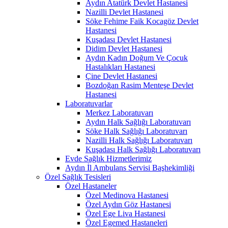
Aydın Atatürk Devlet Hastanesi
Nazilli Devlet Hastanesi
Söke Fehime Faik Kocagöz Devlet
Hastanesi
Kuşadası Devlet Hastanesi
Didim Devlet Hastanesi
Aydın Kadın Doğum Ve Çocuk
Hastalıkları Hastanesi
Çine Devlet Hastanesi
Bozdoğan Rasim Menteşe Devlet
Hastanesi
Laboratuvarlar
Merkez Laboratuvarı
Aydın Halk Sağlığı Laboratuvarı
Söke Halk Sağlığı Laboratuvarı
Nazilli Halk Sağlığı Laboratuvarı
Kuşadası Halk Sağlığı Laboratuvarı
Evde Sağlık Hizmetlerimiz
Aydın İl Ambulans Servisi Başhekimliği
Özel Sağlık Tesisleri
Özel Hastaneler
Özel Medinova Hastanesi
Özel Aydın Göz Hastanesi
Özel Ege Liva Hastanesi
Özel Egemed Hastaneleri