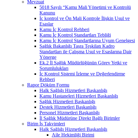
Mevzuat
5018 Sayılı “Kamu Mali Yönetimi ve Kontrolü
Kanunu
İç kontrol ve Ön Mali Kontrole İlişkin Usul ve
Esaslar
Kamu İç Kontrol Rehberi
Kamu İç Kontrol Standartları Tebliği
Kamu İç Kontrol Standartlarına Uyum Genelgesi
Sağlık Bakanlığı Taşra Teşkilatı Kadro
Standartları ile Çalışma Usul ve Esaslarına Dair
Yönerge
Ek.2 İl Sağlık Müdürlüğünün Görev Yetki ve
Sorumlulukları
İç Kontrol Sistemi İzleme ve Değerlendirme
Rehberi
Rapor Döküm Formu
Halk Sağlığı Hizmetleri Başkanlığı
Kamu Hastaneleri Hizmetleri Başkanlığı
Sağlık Hizmetleri Başkanlığı
Destek Hizmetleri Başkanlığı
Personel Hizmetleri Başkanlığı
İl Sağlık Müdürüne Direkt Bağlı Birimler
Birim İş Takvimleri
Halk Sağlığı Hizmetleri Başkanlığı
Aile Hekimliği Birimi