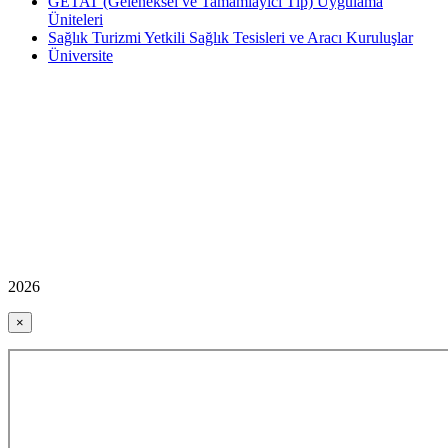
GETAT (Geleneksel ve Tamamlayıcı Tıp) Uygulama
Üniteleri
Sağlık Turizmi Yetkili Sağlık Tesisleri ve Aracı Kuruluşlar
Üniversite
2026
×