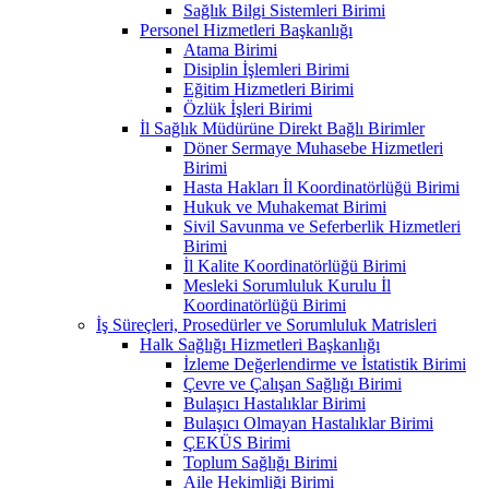
Sağlık Bilgi Sistemleri Birimi
Personel Hizmetleri Başkanlığı
Atama Birimi
Disiplin İşlemleri Birimi
Eğitim Hizmetleri Birimi
Özlük İşleri Birimi
İl Sağlık Müdürüne Direkt Bağlı Birimler
Döner Sermaye Muhasebe Hizmetleri
Birimi
Hasta Hakları İl Koordinatörlüğü Birimi
Hukuk ve Muhakemat Birimi
Sivil Savunma ve Seferberlik Hizmetleri
Birimi
İl Kalite Koordinatörlüğü Birimi
Mesleki Sorumluluk Kurulu İl
Koordinatörlüğü Birimi
İş Süreçleri, Prosedürler ve Sorumluluk Matrisleri
Halk Sağlığı Hizmetleri Başkanlığı
İzleme Değerlendirme ve İstatistik Birimi
Çevre ve Çalışan Sağlığı Birimi
Bulaşıcı Hastalıklar Birimi
Bulaşıcı Olmayan Hastalıklar Birimi
ÇEKÜS Birimi
Toplum Sağlığı Birimi
Aile Hekimliği Birimi