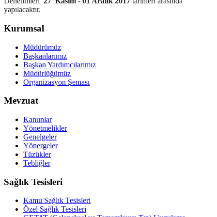
Denetimleri
27 Kasım - 01 Aralık 2017
tarihleri arasında
yapılacaktır.
Kurumsal
Müdürümüz
Başkanlarımız
Başkan Yardımcılarımız
Müdürlüğümüz
Organizasyon Şeması
Mevzuat
Kanunlar
Yönetmelikler
Genelgeler
Yönergeler
Tüzükler
Tebliğler
Sağlık Tesisleri
Kamu Sağlık Tesisleri
Özel Sağlık Tesisleri