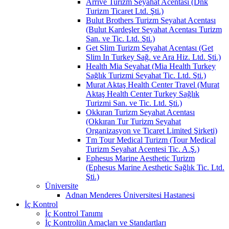
Arrive Turizm Seyahat Acentası (Dnk
Turizm Ticaret Ltd. Şti.)
Bulut Brothers Turizm Seyahat Acentası
(Bulut Kardeşler Seyahat Acentası Turizm
San. ve Tic. Ltd. Şti.)
Get Slim Turizm Seyahat Acentası (Get
Slim In Turkey Sağ. ve Ara Hiz. Ltd. Şti.)
Health Mia Seyahat (Mia Health Turkey
Sağlık Turizmi Seyahat Tic. Ltd. Şti.)
Murat Aktaş Health Center Travel (Murat
Aktaş Health Center Turkey Sağlık
Turizmi San. ve Tic. Ltd. Şti.)
Okkıran Turizm Seyahat Acentası
(Okkıran Tur Turizm Seyahat
Organizasyon ve Ticaret Limited Şirketi)
Tm Tour Medical Turizm (Tour Medical
Turizm Seyahat Acentesi Tic. A.Ş.)
Ephesus Marine Aesthetic Turizm
(Ephesus Marine Aesthetic Sağlık Tic. Ltd.
Şti.)
Üniversite
Adnan Menderes Üniversitesi Hastanesi
İç Kontrol
İç Kontrol Tanımı
İç Kontrolün Amaçları ve Standartları