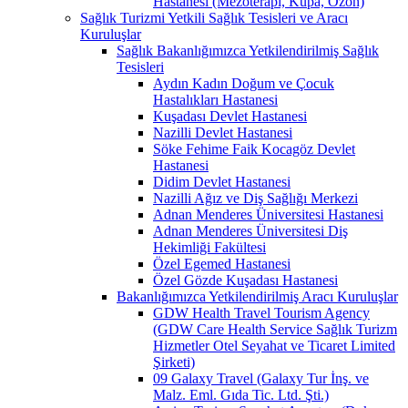
Hastanesi (Mezoterapi, Kupa, Ozon)
Sağlık Turizmi Yetkili Sağlık Tesisleri ve Aracı
Kuruluşlar
Sağlık Bakanlığımızca Yetkilendirilmiş Sağlık
Tesisleri
Aydın Kadın Doğum ve Çocuk
Hastalıkları Hastanesi
Kuşadası Devlet Hastanesi
Nazilli Devlet Hastanesi
Söke Fehime Faik Kocagöz Devlet
Hastanesi
Didim Devlet Hastanesi
Nazilli Ağız ve Diş Sağlığı Merkezi
Adnan Menderes Üniversitesi Hastanesi
Adnan Menderes Üniversitesi Diş
Hekimliği Fakültesi
Özel Egemed Hastanesi
Özel Gözde Kuşadası Hastanesi
Bakanlığımızca Yetkilendirilmiş Aracı Kuruluşlar
GDW Health Travel Tourism Agency
(GDW Care Health Service Sağlık Turizm
Hizmetler Otel Seyahat ve Ticaret Limited
Şirketi)
09 Galaxy Travel (Galaxy Tur İnş. ve
Malz. Eml. Gıda Tic. Ltd. Şti.)