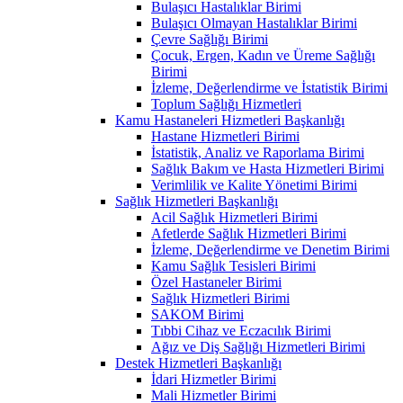
Bulaşıcı Hastalıklar Birimi
Bulaşıcı Olmayan Hastalıklar Birimi
Çevre Sağlığı Birimi
Çocuk, Ergen, Kadın ve Üreme Sağlığı
Birimi
İzleme, Değerlendirme ve İstatistik Birimi
Toplum Sağlığı Hizmetleri
Kamu Hastaneleri Hizmetleri Başkanlığı
Hastane Hizmetleri Birimi
İstatistik, Analiz ve Raporlama Birimi
Sağlık Bakım ve Hasta Hizmetleri Birimi
Verimlilik ve Kalite Yönetimi Birimi
Sağlık Hizmetleri Başkanlığı
Acil Sağlık Hizmetleri Birimi
Afetlerde Sağlık Hizmetleri Birimi
İzleme, Değerlendirme ve Denetim Birimi
Kamu Sağlık Tesisleri Birimi
Özel Hastaneler Birimi
Sağlık Hizmetleri Birimi
SAKOM Birimi
Tıbbi Cihaz ve Eczacılık Birimi
Ağız ve Diş Sağlığı Hizmetleri Birimi
Destek Hizmetleri Başkanlığı
İdari Hizmetler Birimi
Mali Hizmetler Birimi