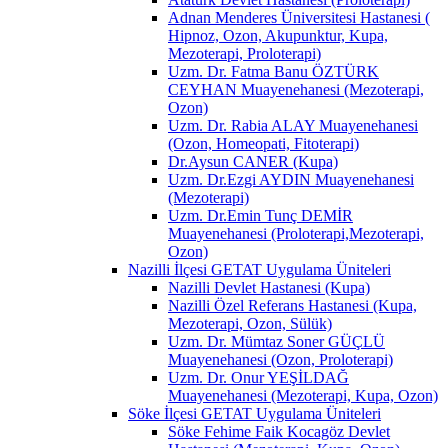
Adnan Menderes Üniversitesi Hastanesi (
Hipnoz, Ozon, Akupunktur, Kupa,
Mezoterapi, Proloterapi)
Uzm. Dr. Fatma Banu ÖZTÜRK
CEYHAN Muayenehanesi (Mezoterapi,
Ozon)
Uzm. Dr. Rabia ALAY Muayenehanesi
(Ozon, Homeopati, Fitoterapi)
Dr.Aysun CANER (Kupa)
Uzm. Dr.Ezgi AYDIN Muayenehanesi
(Mezoterapi)
Uzm. Dr.Emin Tunç DEMİR
Muayenehanesi (Proloterapi,Mezoterapi,
Ozon)
Nazilli İlçesi GETAT Uygulama Üniteleri
Nazilli Devlet Hastanesi (Kupa)
Nazilli Özel Referans Hastanesi (Kupa,
Mezoterapi, Ozon, Sülük)
Uzm. Dr. Mümtaz Soner GÜÇLÜ
Muayenehanesi (Ozon, Proloterapi)
Uzm. Dr. Onur YEŞİLDAĞ
Muayenehanesi (Mezoterapi, Kupa, Ozon)
Söke İlçesi GETAT Uygulama Üniteleri
Söke Fehime Faik Kocagöz Devlet