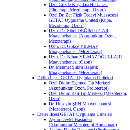
Özel Gözde Kuşadası Hastanesi
(Fitoterapi, Mezoterapi, Ozon )
Özel Dr. Zer Fizik Tedavi Müessesesi
GETAT Uygulama Ünitesi (Kupa,
Mezoterapi, Ozon )
Uzm. Dr. Sibel DEĞİM ILGAR
Muayenehanesi (Akupunktur, Ozon,
Mezoterapi)
Uzm. Dr. Gökçe YILMAZ
Muayenehanesi (Mezoterapi)
Uzm. Dr. Nihan YILMAZOĞULLARI
Muayenehanesi (Ozon)
Dr. Mehmet Şükrü Başarık
Muayenehanesi (Mezoterapi)
Didim İlçesi GETAT Uygulama Üniteleri
Özel Didim Egemed Tıp Merkezi
(Akupunktur, Ozon, Proloterapi)
Özel Didim Batı Tıp Merkezi (Mezoterapi,
Ozon)
Dr. Hüseyin ŞEN Muayenehanesi
(Mezoterapi, Ozon)
Efeler İlçesi GETAT Uygulama Üniteleri
Aydın Devlet Hastanesi
(Akupunktur,Mezoterapi,Homeopati)
Atatürk Devlet Hastanesi (Proloterapi)