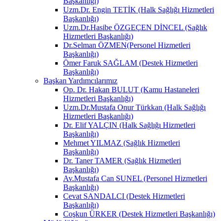
Başkanlığı)
Uzm.Dr. Engin TETİK (Halk Sağlığı Hizmetleri
Başkanlığı)
Uzm.Dr.Hasibe ÖZGEÇEN DİNCEL (Sağlık
Hizmetleri Başkanlığı)
Dr.Selman ÖZMEN(Personel Hizmetleri
Başkanlığı)
Ömer Faruk SAĞLAM (Destek Hizmetleri
Başkanlığı)
Başkan Yardımcılarımız
Op. Dr. Hakan BULUT (Kamu Hastaneleri
Hizmetleri Başkanlığı)
Uzm.Dr.Mustafa Onur Türkkan (Halk Sağlığı
Hizmetleri Başkanlığı)
Dr. Elif YALÇIN (Halk Sağlığı Hizmetleri
Başkanlığı)
Mehmet YILMAZ (Sağlık Hizmetleri
Başkanlığı)
Dr. Taner TAMER (Sağlık Hizmetleri
Başkanlığı)
Av.Mustafa Can SUNEL (Personel Hizmetleri
Başkanlığı)
Cevat SANDALCI (Destek Hizmetleri
Başkanlığı)
Coşkun ÜRKER (Destek Hizmetleri Başkanlığı)