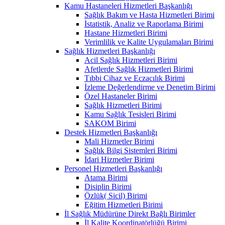
Kamu Hastaneleri Hizmetleri Başkanlığı
Sağlık Bakım ve Hasta Hizmetleri Birimi
İstatistik, Analiz ve Raporlama Birimi
Hastane Hizmetleri Birimi
Verimlilik ve Kalite Uygulamaları Birimi
Sağlık Hizmetleri Başkanlığı
Acil Sağlık Hizmetleri Birimi
Afetlerde Sağlık Hizmetleri Birimi
Tıbbi Cihaz ve Eczacılık Birimi
İzleme Değerlendirme ve Denetim Birimi
Özel Hastaneler Birimi
Sağlık Hizmetleri Birimi
Kamu Sağlık Tesisleri Birimi
SAKOM Birimi
Destek Hizmetleri Başkanlığı
Mali Hizmetler Birimi
Sağlık Bilgi Sistemleri Birimi
İdari Hizmetler Birimi
Personel Hizmetleri Başkanlığı
Atama Birimi
Disiplin Birimi
Özlük( Sicil) Birimi
Eğitim Hizmetleri Birimi
İl Sağlık Müdürüne Direkt Bağlı Birimler
İl Kalite Koordinatörlüğü Birimi