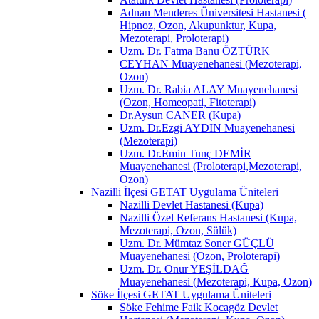
Adnan Menderes Üniversitesi Hastanesi (
Hipnoz, Ozon, Akupunktur, Kupa,
Mezoterapi, Proloterapi)
Uzm. Dr. Fatma Banu ÖZTÜRK
CEYHAN Muayenehanesi (Mezoterapi,
Ozon)
Uzm. Dr. Rabia ALAY Muayenehanesi
(Ozon, Homeopati, Fitoterapi)
Dr.Aysun CANER (Kupa)
Uzm. Dr.Ezgi AYDIN Muayenehanesi
(Mezoterapi)
Uzm. Dr.Emin Tunç DEMİR
Muayenehanesi (Proloterapi,Mezoterapi,
Ozon)
Nazilli İlçesi GETAT Uygulama Üniteleri
Nazilli Devlet Hastanesi (Kupa)
Nazilli Özel Referans Hastanesi (Kupa,
Mezoterapi, Ozon, Sülük)
Uzm. Dr. Mümtaz Soner GÜÇLÜ
Muayenehanesi (Ozon, Proloterapi)
Uzm. Dr. Onur YEŞİLDAĞ
Muayenehanesi (Mezoterapi, Kupa, Ozon)
Söke İlçesi GETAT Uygulama Üniteleri
Söke Fehime Faik Kocagöz Devlet