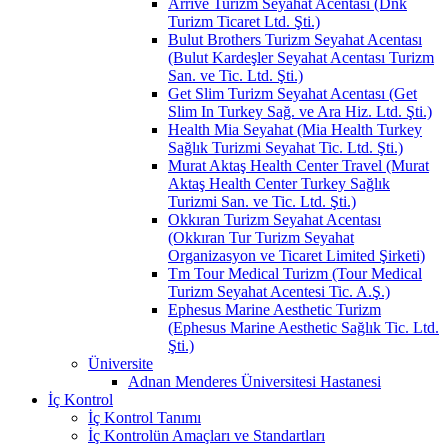
Arrive Turizm Seyahat Acentası (Dnk
Turizm Ticaret Ltd. Şti.)
Bulut Brothers Turizm Seyahat Acentası
(Bulut Kardeşler Seyahat Acentası Turizm
San. ve Tic. Ltd. Şti.)
Get Slim Turizm Seyahat Acentası (Get
Slim In Turkey Sağ. ve Ara Hiz. Ltd. Şti.)
Health Mia Seyahat (Mia Health Turkey
Sağlık Turizmi Seyahat Tic. Ltd. Şti.)
Murat Aktaş Health Center Travel (Murat
Aktaş Health Center Turkey Sağlık
Turizmi San. ve Tic. Ltd. Şti.)
Okkıran Turizm Seyahat Acentası
(Okkıran Tur Turizm Seyahat
Organizasyon ve Ticaret Limited Şirketi)
Tm Tour Medical Turizm (Tour Medical
Turizm Seyahat Acentesi Tic. A.Ş.)
Ephesus Marine Aesthetic Turizm
(Ephesus Marine Aesthetic Sağlık Tic. Ltd.
Şti.)
Üniversite
Adnan Menderes Üniversitesi Hastanesi
İç Kontrol
İç Kontrol Tanımı
İç Kontrolün Amaçları ve Standartları