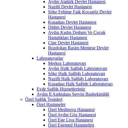
Aydın Atatürk Devlet Hastanesi
Nazilli Devlet Hastanesi
Söke Fehime Faik Kocagöz Devlet
Hastanesi
Kuşadası Devlet Hastanesi
Didim Devlet Hastanesi
Aydın Kadın Doğum Ve Çocuk
Hastalıkları Hastanesi
Çine Devlet Hastanesi
Bozdoğan Rasim Menteşe Devlet
Hastanesi
Laboratuvarlar
Merkez Laboratuvarı
Aydın Halk Sağlığı Laboratuvarı
Söke Halk Sağlığı Laboratuvarı
Nazilli Halk Sağlığı Laboratuvarı
Kuşadası Halk Sağlığı Laboratuvarı
Evde Sağlık Hizmetlerimiz
Aydın İl Ambulans Servisi Başhekimliği
Özel Sağlık Tesisleri
Özel Hastaneler
Özel Medinova Hastanesi
Özel Aydın Göz Hastanesi
Özel Ege Liva Hastanesi
Özel Egemed Hastaneleri