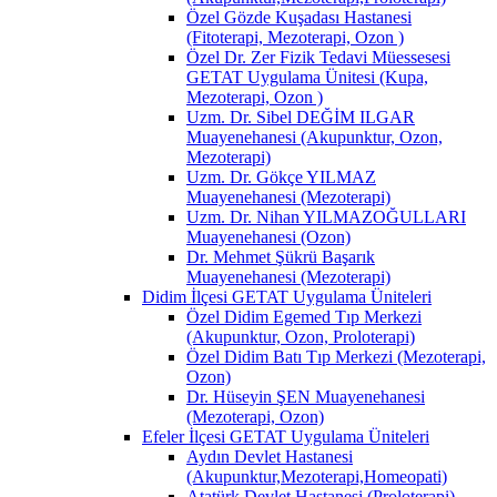
Özel Gözde Kuşadası Hastanesi
(Fitoterapi, Mezoterapi, Ozon )
Özel Dr. Zer Fizik Tedavi Müessesesi
GETAT Uygulama Ünitesi (Kupa,
Mezoterapi, Ozon )
Uzm. Dr. Sibel DEĞİM ILGAR
Muayenehanesi (Akupunktur, Ozon,
Mezoterapi)
Uzm. Dr. Gökçe YILMAZ
Muayenehanesi (Mezoterapi)
Uzm. Dr. Nihan YILMAZOĞULLARI
Muayenehanesi (Ozon)
Dr. Mehmet Şükrü Başarık
Muayenehanesi (Mezoterapi)
Didim İlçesi GETAT Uygulama Üniteleri
Özel Didim Egemed Tıp Merkezi
(Akupunktur, Ozon, Proloterapi)
Özel Didim Batı Tıp Merkezi (Mezoterapi,
Ozon)
Dr. Hüseyin ŞEN Muayenehanesi
(Mezoterapi, Ozon)
Efeler İlçesi GETAT Uygulama Üniteleri
Aydın Devlet Hastanesi
(Akupunktur,Mezoterapi,Homeopati)
Atatürk Devlet Hastanesi (Proloterapi)