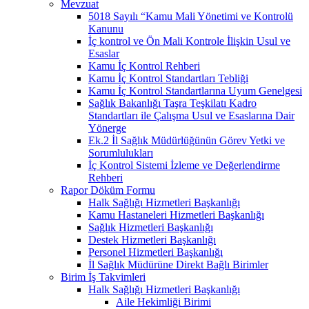
Mevzuat
5018 Sayılı “Kamu Mali Yönetimi ve Kontrolü
Kanunu
İç kontrol ve Ön Mali Kontrole İlişkin Usul ve
Esaslar
Kamu İç Kontrol Rehberi
Kamu İç Kontrol Standartları Tebliği
Kamu İç Kontrol Standartlarına Uyum Genelgesi
Sağlık Bakanlığı Taşra Teşkilatı Kadro
Standartları ile Çalışma Usul ve Esaslarına Dair
Yönerge
Ek.2 İl Sağlık Müdürlüğünün Görev Yetki ve
Sorumlulukları
İç Kontrol Sistemi İzleme ve Değerlendirme
Rehberi
Rapor Döküm Formu
Halk Sağlığı Hizmetleri Başkanlığı
Kamu Hastaneleri Hizmetleri Başkanlığı
Sağlık Hizmetleri Başkanlığı
Destek Hizmetleri Başkanlığı
Personel Hizmetleri Başkanlığı
İl Sağlık Müdürüne Direkt Bağlı Birimler
Birim İş Takvimleri
Halk Sağlığı Hizmetleri Başkanlığı
Aile Hekimliği Birimi