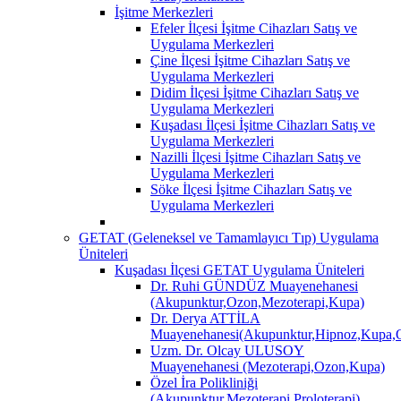
İşitme Merkezleri
Efeler İlçesi İşitme Cihazları Satış ve
Uygulama Merkezleri
Çine İlçesi İşitme Cihazları Satış ve
Uygulama Merkezleri
Didim İlçesi İşitme Cihazları Satış ve
Uygulama Merkezleri
Kuşadası İlçesi İşitme Cihazları Satış ve
Uygulama Merkezleri
Nazilli İlçesi İşitme Cihazları Satış ve
Uygulama Merkezleri
Söke İlçesi İşitme Cihazları Satış ve
Uygulama Merkezleri
GETAT (Geleneksel ve Tamamlayıcı Tıp) Uygulama
Üniteleri
Kuşadası İlçesi GETAT Uygulama Üniteleri
Dr. Ruhi GÜNDÜZ Muayenehanesi
(Akupunktur,Ozon,Mezoterapi,Kupa)
Dr. Derya ATTİLA
Muayenehanesi(Akupunktur,Hipnoz,Kupa,O
Uzm. Dr. Olcay ULUSOY
Muayenehanesi (Mezoterapi,Ozon,Kupa)
Özel İra Polikliniği
(Akupunktur,Mezoterapi,Proloterapi)