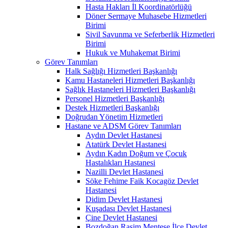
Hasta Hakları İl Koordinatörlüğü
Döner Sermaye Muhasebe Hizmetleri
Birimi
Sivil Savunma ve Seferberlik Hizmetleri
Birimi
Hukuk ve Muhakemat Birimi
Görev Tanımları
Halk Sağlığı Hizmetleri Başkanlığı
Kamu Hastaneleri Hizmetleri Başkanlığı
Sağlık Hastaneleri Hizmetleri Başkanlığı
Personel Hizmetleri Başkanlığı
Destek Hizmetleri Başkanlığı
Doğrudan Yönetim Hizmetleri
Hastane ve ADSM Görev Tanımları
Aydın Devlet Hastanesi
Atatürk Devlet Hastanesi
Aydın Kadın Doğum ve Çocuk
Hastalıkları Hastanesi
Nazilli Devlet Hastanesi
Söke Fehime Faik Kocagöz Devlet
Hastanesi
Didim Devlet Hastanesi
Kuşadası Devlet Hastanesi
Çine Devlet Hastanesi
Bozdoğan Rasim Menteşe İlçe Devlet