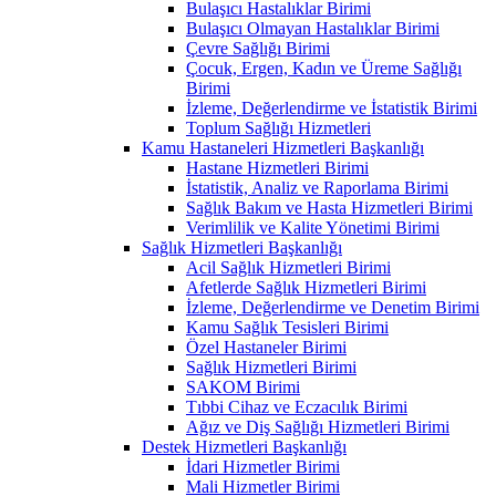
Bulaşıcı Hastalıklar Birimi
Bulaşıcı Olmayan Hastalıklar Birimi
Çevre Sağlığı Birimi
Çocuk, Ergen, Kadın ve Üreme Sağlığı
Birimi
İzleme, Değerlendirme ve İstatistik Birimi
Toplum Sağlığı Hizmetleri
Kamu Hastaneleri Hizmetleri Başkanlığı
Hastane Hizmetleri Birimi
İstatistik, Analiz ve Raporlama Birimi
Sağlık Bakım ve Hasta Hizmetleri Birimi
Verimlilik ve Kalite Yönetimi Birimi
Sağlık Hizmetleri Başkanlığı
Acil Sağlık Hizmetleri Birimi
Afetlerde Sağlık Hizmetleri Birimi
İzleme, Değerlendirme ve Denetim Birimi
Kamu Sağlık Tesisleri Birimi
Özel Hastaneler Birimi
Sağlık Hizmetleri Birimi
SAKOM Birimi
Tıbbi Cihaz ve Eczacılık Birimi
Ağız ve Diş Sağlığı Hizmetleri Birimi
Destek Hizmetleri Başkanlığı
İdari Hizmetler Birimi
Mali Hizmetler Birimi