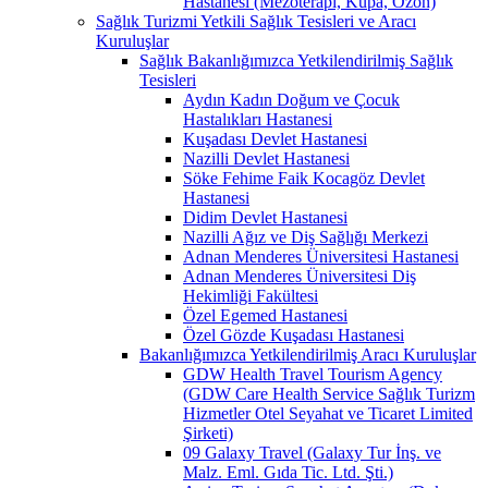
Hastanesi (Mezoterapi, Kupa, Ozon)
Sağlık Turizmi Yetkili Sağlık Tesisleri ve Aracı
Kuruluşlar
Sağlık Bakanlığımızca Yetkilendirilmiş Sağlık
Tesisleri
Aydın Kadın Doğum ve Çocuk
Hastalıkları Hastanesi
Kuşadası Devlet Hastanesi
Nazilli Devlet Hastanesi
Söke Fehime Faik Kocagöz Devlet
Hastanesi
Didim Devlet Hastanesi
Nazilli Ağız ve Diş Sağlığı Merkezi
Adnan Menderes Üniversitesi Hastanesi
Adnan Menderes Üniversitesi Diş
Hekimliği Fakültesi
Özel Egemed Hastanesi
Özel Gözde Kuşadası Hastanesi
Bakanlığımızca Yetkilendirilmiş Aracı Kuruluşlar
GDW Health Travel Tourism Agency
(GDW Care Health Service Sağlık Turizm
Hizmetler Otel Seyahat ve Ticaret Limited
Şirketi)
09 Galaxy Travel (Galaxy Tur İnş. ve
Malz. Eml. Gıda Tic. Ltd. Şti.)