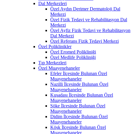
Dal Merkezleri
Özel Aydın Derimer Dermatoloji Dal
Merkezi
Özel Fizik Tedavi ve Rehabilitasyon Dal
Merkezi
Özel Ayfiz Fizik Tedavi ve Rehabilitasyon
Dal Merkezi
Özel Referans Fizik Tedavi Merkezi
Özel Poliklinikler
Özel Eromed Polikliniği
Özel Medlife Polikliniği
Tıp Merkezleri
Özel Muayenehaneler
Efeler İlçesinde Bulunan Özel
Muayenehaneler
Nazilli İlçesinde Bulunan Özel
Muayenehaneler
Kuşadası İlçesinde Bulunan Özel
Muayenehaneler
Söke İlçesinde Bulunan Özel
Muayenehaneler
Didim İlçesinde Bulunan Özel
Muayenehaneler
Köşk İlçesinde Bulunan Özel
Muayenehaneler