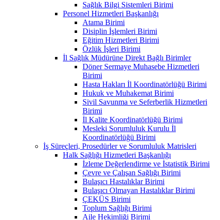
Sağlık Bilgi Sistemleri Birimi
Personel Hizmetleri Başkanlığı
Atama Birimi
Disiplin İşlemleri Birimi
Eğitim Hizmetleri Birimi
Özlük İşleri Birimi
İl Sağlık Müdürüne Direkt Bağlı Birimler
Döner Sermaye Muhasebe Hizmetleri
Birimi
Hasta Hakları İl Koordinatörlüğü Birimi
Hukuk ve Muhakemat Birimi
Sivil Savunma ve Seferberlik Hizmetleri
Birimi
İl Kalite Koordinatörlüğü Birimi
Mesleki Sorumluluk Kurulu İl
Koordinatörlüğü Birimi
İş Süreçleri, Prosedürler ve Sorumluluk Matrisleri
Halk Sağlığı Hizmetleri Başkanlığı
İzleme Değerlendirme ve İstatistik Birimi
Çevre ve Çalışan Sağlığı Birimi
Bulaşıcı Hastalıklar Birimi
Bulaşıcı Olmayan Hastalıklar Birimi
ÇEKÜS Birimi
Toplum Sağlığı Birimi
Aile Hekimliği Birimi