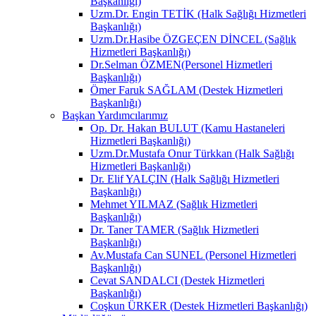
Başkanlığı)
Uzm.Dr. Engin TETİK (Halk Sağlığı Hizmetleri
Başkanlığı)
Uzm.Dr.Hasibe ÖZGEÇEN DİNCEL (Sağlık
Hizmetleri Başkanlığı)
Dr.Selman ÖZMEN(Personel Hizmetleri
Başkanlığı)
Ömer Faruk SAĞLAM (Destek Hizmetleri
Başkanlığı)
Başkan Yardımcılarımız
Op. Dr. Hakan BULUT (Kamu Hastaneleri
Hizmetleri Başkanlığı)
Uzm.Dr.Mustafa Onur Türkkan (Halk Sağlığı
Hizmetleri Başkanlığı)
Dr. Elif YALÇIN (Halk Sağlığı Hizmetleri
Başkanlığı)
Mehmet YILMAZ (Sağlık Hizmetleri
Başkanlığı)
Dr. Taner TAMER (Sağlık Hizmetleri
Başkanlığı)
Av.Mustafa Can SUNEL (Personel Hizmetleri
Başkanlığı)
Cevat SANDALCI (Destek Hizmetleri
Başkanlığı)
Coşkun ÜRKER (Destek Hizmetleri Başkanlığı)