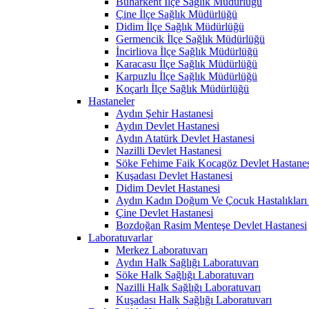
Buharkent İlçe Sağlık Müdürlüğü
Çine İlçe Sağlık Müdürlüğü
Didim İlçe Sağlık Müdürlüğü
Germencik İlçe Sağlık Müdürlüğü
İncirliova İlçe Sağlık Müdürlüğü
Karacasu İlçe Sağlık Müdürlüğü
Karpuzlu İlçe Sağlık Müdürlüğü
Koçarlı İlçe Sağlık Müdürlüğü
Hastaneler
Aydın Şehir Hastanesi
Aydın Devlet Hastanesi
Aydın Atatürk Devlet Hastanesi
Nazilli Devlet Hastanesi
Söke Fehime Faik Kocagöz Devlet Hastanes
Kuşadası Devlet Hastanesi
Didim Devlet Hastanesi
Aydın Kadın Doğum Ve Çocuk Hastalıkları 
Çine Devlet Hastanesi
Bozdoğan Rasim Menteşe Devlet Hastanesi
Laboratuvarlar
Merkez Laboratuvarı
Aydın Halk Sağlığı Laboratuvarı
Söke Halk Sağlığı Laboratuvarı
Nazilli Halk Sağlığı Laboratuvarı
Kuşadası Halk Sağlığı Laboratuvarı