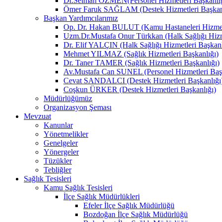
Dr.Selman ÖZMEN(Personel Hizmetleri Başkanlığ
Ömer Faruk SAĞLAM (Destek Hizmetleri Başkanl
Başkan Yardımcılarımız
Op. Dr. Hakan BULUT (Kamu Hastaneleri Hizmetl
Uzm.Dr.Mustafa Onur Türkkan (Halk Sağlığı Hizme
Dr. Elif YALÇIN (Halk Sağlığı Hizmetleri Başkanl
Mehmet YILMAZ (Sağlık Hizmetleri Başkanlığı)
Dr. Taner TAMER (Sağlık Hizmetleri Başkanlığı)
Av.Mustafa Can SUNEL (Personel Hizmetleri Başk
Cevat SANDALCI (Destek Hizmetleri Başkanlığı
Coşkun ÜRKER (Destek Hizmetleri Başkanlığı)
Müdürlüğümüz
Organizasyon Şeması
Mevzuat
Kanunlar
Yönetmelikler
Genelgeler
Yönergeler
Tüzükler
Tebliğler
Sağlık Tesisleri
Kamu Sağlık Tesisleri
İlçe Sağlık Müdürlükleri
Efeler İlçe Sağlık Müdürlüğü
Bozdoğan İlçe Sağlık Müdürlüğü