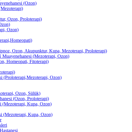
enehanesi (Ozon)
(Mezoterapi)
r, Ozon, Proloterapi)
Ozon)
pi, Ozon)
erapi,Homeopati)
ipnoz, Ozon, Akupunktur, Kupa, Mezoterapi, Proloterapi)
uayenehanesi (Mezoterapi, Ozon)
, Homeopati, Fitoterapi)
terapi)
(Proloterapi,Mezoterapi, Ozon)
oterapi, Ozon, Sülük)
esi (Ozon, Proloterapi)
(Mezoterapi, Kupa, Ozon)
i (Mezoterapi, Kupa, Ozon)
r
leri
Hastanesi