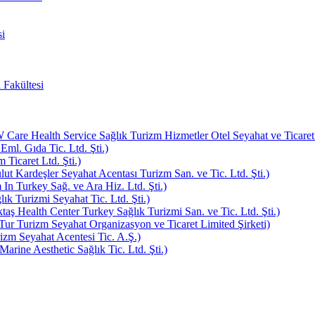
i
 Fakültesi
e Health Service Sağlık Turizm Hizmetler Otel Seyahat ve Ticaret L
Eml. Gıda Tic. Ltd. Şti.)
Ticaret Ltd. Şti.)
ut Kardeşler Seyahat Acentası Turizm San. ve Tic. Ltd. Şti.)
In Turkey Sağ. ve Ara Hiz. Ltd. Şti.)
k Turizmi Seyahat Tic. Ltd. Şti.)
aş Health Center Turkey Sağlık Turizmi San. ve Tic. Ltd. Şti.)
ur Turizm Seyahat Organizasyon ve Ticaret Limited Şirketi)
zm Seyahat Acentesi Tic. A.Ş.)
rine Aesthetic Sağlık Tic. Ltd. Şti.)