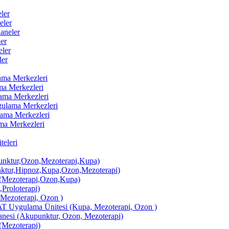
ler
eler
aneler
er
ler
ler
lama Merkezleri
ama Merkezleri
lama Merkezleri
ygulama Merkezleri
ulama Merkezleri
ama Merkezleri
eleri
ktur,Ozon,Mezoterapi,Kupa)
tur,Hipnoz,Kupa,Ozon,Mezoterapi)
Mezoterapi,Ozon,Kupa)
,Proloterapi)
 Mezoterapi, Ozon )
AT Uygulama Ünitesi (Kupa, Mezoterapi, Ozon )
si (Akupunktur, Ozon, Mezoterapi)
Mezoterapi)