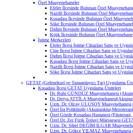
Özel Muayenehaneler
Efeler İlçesinde Bulunan Özel Muayenehane
Nazilli İlçesinde Bulunan Özel Muayenehan
Kuşadası İlçesinde Bulunan Özel Muayeneh
Söke İlçesinde Bulunan Özel Muayenehanel
Didim İlçesinde Bulunan Özel Muayenehane
Köşk İlçesinde Bulunan Özel Muayenehane
İşitme Merkezleri
Efeler İlçesi İşitme Cihazları Satış ve Uygu
Çine İlçesi İşitme Cihazları Satış ve Uygul
Didim İlçesi İşitme Cihazları Satış ve Uygu
Kuşadası İlçesi İşitme Cihazları Satış ve U
Nazilli İlçesi İşitme Cihazları Satış ve Uyg
Söke İlçesi İşitme Cihazları Satış ve Uygul
GETAT (Geleneksel ve Tamamlayıcı Tıp) Uygulama Ünit
Kuşadası İlçesi GETAT Uygulama Üniteleri
Dr. Ruhi GÜNDÜZ Muayenehanesi (Akupun
Dr. Derya ATTİLA Muayenehanesi(Akupunk
Uzm. Dr. Olcay ULUSOY Muayenehanesi (
Özel İra Polikliniği (Akupunktur,Mezoterapi
Özel Gözde Kuşadası Hastanesi (Fitoterapi,
Özel Dr. Zer Fizik Tedavi Müessesesi GET
Uzm. Dr. Sibel DEĞİM ILGAR Muayenehane
Uzm. Dr. Gökçe YILMAZ Muayenehanesi (