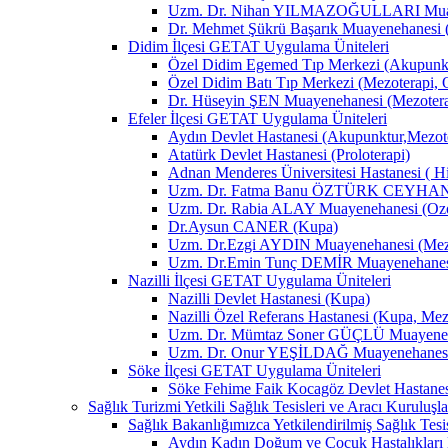
Uzm. Dr. Nihan YILMAZOĞULLARI Muay
Dr. Mehmet Şükrü Başarık Muayenehanesi 
Didim İlçesi GETAT Uygulama Üniteleri
Özel Didim Egemed Tıp Merkezi (Akupunktu
Özel Didim Batı Tıp Merkezi (Mezoterapi, 
Dr. Hüseyin ŞEN Muayenehanesi (Mezotera
Efeler İlçesi GETAT Uygulama Üniteleri
Aydın Devlet Hastanesi (Akupunktur,Mezot
Atatürk Devlet Hastanesi (Proloterapi)
Adnan Menderes Üniversitesi Hastanesi ( H
Uzm. Dr. Fatma Banu ÖZTÜRK CEYHAN M
Uzm. Dr. Rabia ALAY Muayenehanesi (Ozon
Dr.Aysun CANER (Kupa)
Uzm. Dr.Ezgi AYDIN Muayenehanesi (Mezo
Uzm. Dr.Emin Tunç DEMİR Muayenehanesi 
Nazilli İlçesi GETAT Uygulama Üniteleri
Nazilli Devlet Hastanesi (Kupa)
Nazilli Özel Referans Hastanesi (Kupa, Mez
Uzm. Dr. Mümtaz Soner GÜÇLÜ Muayenehan
Uzm. Dr. Onur YEŞİLDAĞ Muayenehanesi 
Söke İlçesi GETAT Uygulama Üniteleri
Söke Fehime Faik Kocagöz Devlet Hastanes
Sağlık Turizmi Yetkili Sağlık Tesisleri ve Aracı Kuruluşla
Sağlık Bakanlığımızca Yetkilendirilmiş Sağlık Tesis
Aydın Kadın Doğum ve Çocuk Hastalıkları 