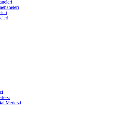
aneleri
nehaneleri
leri
eleri
zi
rkezi
Dal Merkezi