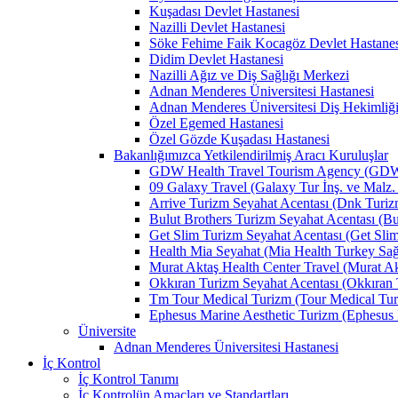
Kuşadası Devlet Hastanesi
Nazilli Devlet Hastanesi
Söke Fehime Faik Kocagöz Devlet Hastanes
Didim Devlet Hastanesi
Nazilli Ağız ve Diş Sağlığı Merkezi
Adnan Menderes Üniversitesi Hastanesi
Adnan Menderes Üniversitesi Diş Hekimliği
Özel Egemed Hastanesi
Özel Gözde Kuşadası Hastanesi
Bakanlığımızca Yetkilendirilmiş Aracı Kuruluşlar
GDW Health Travel Tourism Agency (GDW Car
09 Galaxy Travel (Galaxy Tur İnş. ve Malz. 
Arrive Turizm Seyahat Acentası (Dnk Turizm 
Bulut Brothers Turizm Seyahat Acentası (Bul
Get Slim Turizm Seyahat Acentası (Get Slim 
Health Mia Seyahat (Mia Health Turkey Sağlı
Murat Aktaş Health Center Travel (Murat Akt
Okkıran Turizm Seyahat Acentası (Okkıran T
Tm Tour Medical Turizm (Tour Medical Turi
Ephesus Marine Aesthetic Turizm (Ephesus Ma
Üniversite
Adnan Menderes Üniversitesi Hastanesi
İç Kontrol
İç Kontrol Tanımı
İç Kontrolün Amaçları ve Standartları