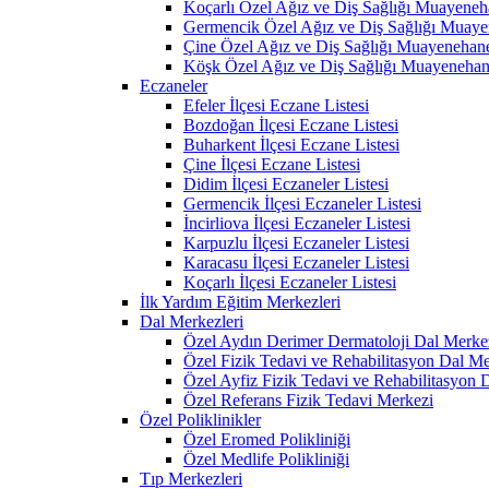
Koçarlı Özel Ağız ve Diş Sağlığı Muayeneh
Germencik Özel Ağız ve Diş Sağlığı Muaye
Çine Özel Ağız ve Diş Sağlığı Muayenehane
Köşk Özel Ağız ve Diş Sağlığı Muayenehan
Eczaneler
Efeler İlçesi Eczane Listesi
Bozdoğan İlçesi Eczane Listesi
Buharkent İlçesi Eczane Listesi
Çine İlçesi Eczane Listesi
Didim İlçesi Eczaneler Listesi
Germencik İlçesi Eczaneler Listesi
İncirliova İlçesi Eczaneler Listesi
Karpuzlu İlçesi Eczaneler Listesi
Karacasu İlçesi Eczaneler Listesi
Koçarlı İlçesi Eczaneler Listesi
İlk Yardım Eğitim Merkezleri
Dal Merkezleri
Özel Aydın Derimer Dermatoloji Dal Merke
Özel Fizik Tedavi ve Rehabilitasyon Dal Me
Özel Ayfiz Fizik Tedavi ve Rehabilitasyon 
Özel Referans Fizik Tedavi Merkezi
Özel Poliklinikler
Özel Eromed Polikliniği
Özel Medlife Polikliniği
Tıp Merkezleri