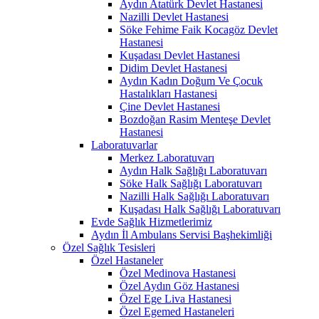
Aydın Atatürk Devlet Hastanesi
Nazilli Devlet Hastanesi
Söke Fehime Faik Kocagöz Devlet
Hastanesi
Kuşadası Devlet Hastanesi
Didim Devlet Hastanesi
Aydın Kadın Doğum Ve Çocuk
Hastalıkları Hastanesi
Çine Devlet Hastanesi
Bozdoğan Rasim Menteşe Devlet
Hastanesi
Laboratuvarlar
Merkez Laboratuvarı
Aydın Halk Sağlığı Laboratuvarı
Söke Halk Sağlığı Laboratuvarı
Nazilli Halk Sağlığı Laboratuvarı
Kuşadası Halk Sağlığı Laboratuvarı
Evde Sağlık Hizmetlerimiz
Aydın İl Ambulans Servisi Başhekimliği
Özel Sağlık Tesisleri
Özel Hastaneler
Özel Medinova Hastanesi
Özel Aydın Göz Hastanesi
Özel Ege Liva Hastanesi
Özel Egemed Hastaneleri