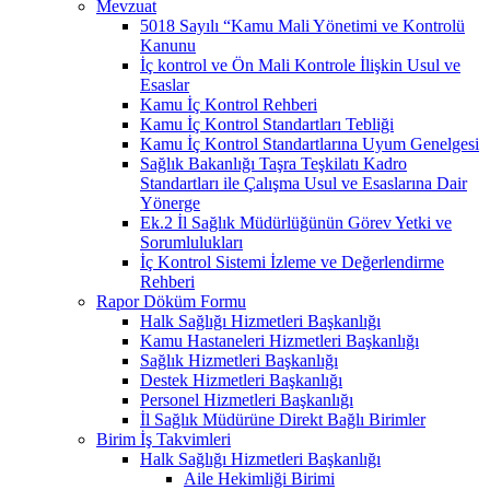
Mevzuat
5018 Sayılı “Kamu Mali Yönetimi ve Kontrolü
Kanunu
İç kontrol ve Ön Mali Kontrole İlişkin Usul ve
Esaslar
Kamu İç Kontrol Rehberi
Kamu İç Kontrol Standartları Tebliği
Kamu İç Kontrol Standartlarına Uyum Genelgesi
Sağlık Bakanlığı Taşra Teşkilatı Kadro
Standartları ile Çalışma Usul ve Esaslarına Dair
Yönerge
Ek.2 İl Sağlık Müdürlüğünün Görev Yetki ve
Sorumlulukları
İç Kontrol Sistemi İzleme ve Değerlendirme
Rehberi
Rapor Döküm Formu
Halk Sağlığı Hizmetleri Başkanlığı
Kamu Hastaneleri Hizmetleri Başkanlığı
Sağlık Hizmetleri Başkanlığı
Destek Hizmetleri Başkanlığı
Personel Hizmetleri Başkanlığı
İl Sağlık Müdürüne Direkt Bağlı Birimler
Birim İş Takvimleri
Halk Sağlığı Hizmetleri Başkanlığı
Aile Hekimliği Birimi