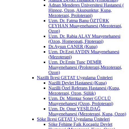
Adnan Menderes Üniversitesi Hastanesi (
Hipnoz, Ozon, Akupunktur, Kupa,
Mezoterapi, Proloterapi)
Uzm. Dr. Fatma Banu ÖZTÜRK
CEYHAN Muayenehanesi (Mezoterapi,
Ozon)
Uzm. Dr. Rabia ALAY Muayenehanesi
(Ozon, Homeopati, Fitoterapi)
Dr.Aysun CANER (Kupa)
Uzm. Dr.Ezgi AYDIN Muayenehanesi
(Mezoterapi)
Uzm. Dr.Emin Tunç DEMİR
Muayenehanesi (Proloterapi,Mezoterapi,
Ozon)
Nazilli İlçesi GETAT Uygulama Üniteleri
Nazilli Devlet Hastanesi (Kupa)
Nazilli Özel Referans Hastanesi (Kupa,
Mezoterapi, Ozon, Sülük)
Uzm. Dr. Mümtaz Soner GÜÇLÜ
Muayenehanesi (Ozon, Proloterapi)
Uzm. Dr. Onur YEŞİLDAĞ
Muayenehanesi (Mezoterapi, Kupa, Ozon)
Söke İlçesi GETAT Uygulama Üniteleri
Söke Fehime Faik Kocagöz Devlet