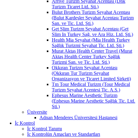
Arrive Turizm Seyahat Acentası (Dnk
Turizm Ticaret Ltd. Şti.)
Bulut Brothers Turizm Seyahat Acentası
(Bulut Kardeşler Seyahat Acentası Turizm
San. ve Tic. Ltd. Şti.)
Get Slim Turizm Seyahat Acentası (Get
Slim In Turkey Sağ. ve Ara Hiz. Ltd. Şti.)
Health Mia Seyahat (Mia Health Turkey
Sağlık Turizmi Seyahat Tic. Ltd. Şti.)
Murat Aktaş Health Center Travel (Murat
Aktaş Health Center Turkey Sağlık
Turizmi San. ve Tic. Ltd. Şti.)
Okkıran Turizm Seyahat Acentası
(Okkıran Tur Turizm Seyahat
Organizasyon ve Ticaret Limited Şirketi)
Tm Tour Medical Turizm (Tour Medical
Turizm Seyahat Acentesi Tic. A.Ş.)
Ephesus Marine Aesthetic Turizm
(Ephesus Marine Aesthetic Sağlık Tic. Ltd.
Şti.)
Üniversite
Adnan Menderes Üniversitesi Hastanesi
İç Kontrol
İç Kontrol Tanımı
İç Kontrolün Amaçları ve Standartları