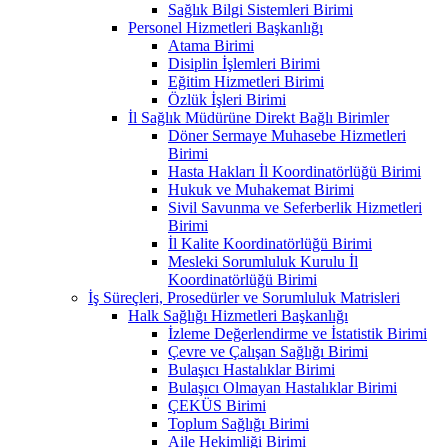
Sağlık Bilgi Sistemleri Birimi
Personel Hizmetleri Başkanlığı
Atama Birimi
Disiplin İşlemleri Birimi
Eğitim Hizmetleri Birimi
Özlük İşleri Birimi
İl Sağlık Müdürüne Direkt Bağlı Birimler
Döner Sermaye Muhasebe Hizmetleri
Birimi
Hasta Hakları İl Koordinatörlüğü Birimi
Hukuk ve Muhakemat Birimi
Sivil Savunma ve Seferberlik Hizmetleri
Birimi
İl Kalite Koordinatörlüğü Birimi
Mesleki Sorumluluk Kurulu İl
Koordinatörlüğü Birimi
İş Süreçleri, Prosedürler ve Sorumluluk Matrisleri
Halk Sağlığı Hizmetleri Başkanlığı
İzleme Değerlendirme ve İstatistik Birimi
Çevre ve Çalışan Sağlığı Birimi
Bulaşıcı Hastalıklar Birimi
Bulaşıcı Olmayan Hastalıklar Birimi
ÇEKÜS Birimi
Toplum Sağlığı Birimi
Aile Hekimliği Birimi