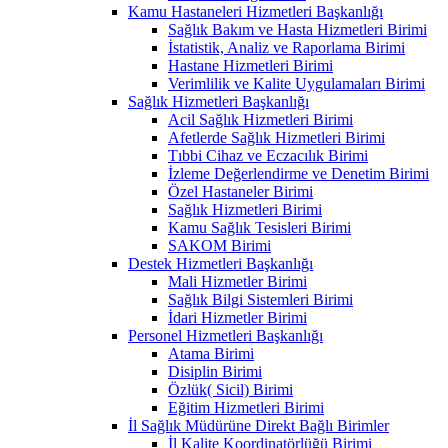
Kamu Hastaneleri Hizmetleri Başkanlığı
Sağlık Bakım ve Hasta Hizmetleri Birimi
İstatistik, Analiz ve Raporlama Birimi
Hastane Hizmetleri Birimi
Verimlilik ve Kalite Uygulamaları Birimi
Sağlık Hizmetleri Başkanlığı
Acil Sağlık Hizmetleri Birimi
Afetlerde Sağlık Hizmetleri Birimi
Tıbbi Cihaz ve Eczacılık Birimi
İzleme Değerlendirme ve Denetim Birimi
Özel Hastaneler Birimi
Sağlık Hizmetleri Birimi
Kamu Sağlık Tesisleri Birimi
SAKOM Birimi
Destek Hizmetleri Başkanlığı
Mali Hizmetler Birimi
Sağlık Bilgi Sistemleri Birimi
İdari Hizmetler Birimi
Personel Hizmetleri Başkanlığı
Atama Birimi
Disiplin Birimi
Özlük( Sicil) Birimi
Eğitim Hizmetleri Birimi
İl Sağlık Müdürüne Direkt Bağlı Birimler
İl Kalite Koordinatörlüğü Birimi