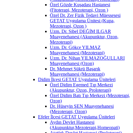
Özel Gözde Kuşadası Hastanesi
(Fitoterapi, Mezoterapi, Ozon )
Özel Dr. Zer Fizik Tedavi Müessesesi
GETAT Uygulama Ünitesi (Kupa,
Mezoterapi, Ozon )
Uzm. Dr. Sibel DEĞİM ILGAR
Muayenehanesi (Akupunktur, Ozon,
Mezoterapi)
Uzm. Dr. Gökçe YILMAZ
Muayenehanesi (Mezoterapi)
Uzm. Dr. Nihan YILMAZOĞULLARI
Muayenehanesi (Ozon)
Dr. Mehmet Şükrü Başarık
Muayenehanesi (Mezoterapi)
Didim İlçesi GETAT Uygulama Üniteleri
Özel Didim Egemed Tıp Merkezi
(Akupunktur, Ozon, Proloterapi)
Özel Didim Batı Tıp Merkezi (Mezoterapi,
Ozon)
Dr. Hüseyin ŞEN Muayenehanesi
(Mezoterapi, Ozon)
Efeler İlçesi GETAT Uygulama Üniteleri
Aydın Devlet Hastanesi
(Akupunktur,Mezoterapi,Homeopati)
Atatürk Devlet Hastanesi (Proloterapi)