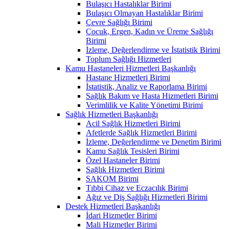
Bulaşıcı Hastalıklar Birimi
Bulaşıcı Olmayan Hastalıklar Birimi
Çevre Sağlığı Birimi
Çocuk, Ergen, Kadın ve Üreme Sağlığı
Birimi
İzleme, Değerlendirme ve İstatistik Birimi
Toplum Sağlığı Hizmetleri
Kamu Hastaneleri Hizmetleri Başkanlığı
Hastane Hizmetleri Birimi
İstatistik, Analiz ve Raporlama Birimi
Sağlık Bakım ve Hasta Hizmetleri Birimi
Verimlilik ve Kalite Yönetimi Birimi
Sağlık Hizmetleri Başkanlığı
Acil Sağlık Hizmetleri Birimi
Afetlerde Sağlık Hizmetleri Birimi
İzleme, Değerlendirme ve Denetim Birimi
Kamu Sağlık Tesisleri Birimi
Özel Hastaneler Birimi
Sağlık Hizmetleri Birimi
SAKOM Birimi
Tıbbi Cihaz ve Eczacılık Birimi
Ağız ve Diş Sağlığı Hizmetleri Birimi
Destek Hizmetleri Başkanlığı
İdari Hizmetler Birimi
Mali Hizmetler Birimi