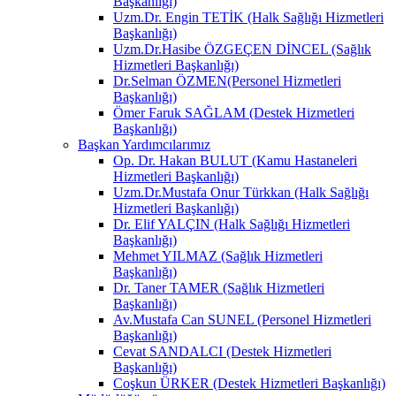
Başkanlığı)
Uzm.Dr. Engin TETİK (Halk Sağlığı Hizmetleri
Başkanlığı)
Uzm.Dr.Hasibe ÖZGEÇEN DİNCEL (Sağlık
Hizmetleri Başkanlığı)
Dr.Selman ÖZMEN(Personel Hizmetleri
Başkanlığı)
Ömer Faruk SAĞLAM (Destek Hizmetleri
Başkanlığı)
Başkan Yardımcılarımız
Op. Dr. Hakan BULUT (Kamu Hastaneleri
Hizmetleri Başkanlığı)
Uzm.Dr.Mustafa Onur Türkkan (Halk Sağlığı
Hizmetleri Başkanlığı)
Dr. Elif YALÇIN (Halk Sağlığı Hizmetleri
Başkanlığı)
Mehmet YILMAZ (Sağlık Hizmetleri
Başkanlığı)
Dr. Taner TAMER (Sağlık Hizmetleri
Başkanlığı)
Av.Mustafa Can SUNEL (Personel Hizmetleri
Başkanlığı)
Cevat SANDALCI (Destek Hizmetleri
Başkanlığı)
Coşkun ÜRKER (Destek Hizmetleri Başkanlığı)