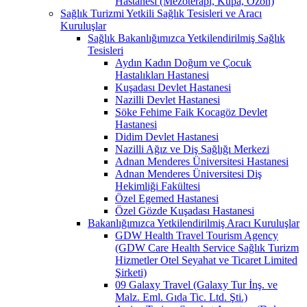
Hastanesi (Mezoterapi, Kupa, Ozon)
Sağlık Turizmi Yetkili Sağlık Tesisleri ve Aracı
Kuruluşlar
Sağlık Bakanlığımızca Yetkilendirilmiş Sağlık
Tesisleri
Aydın Kadın Doğum ve Çocuk
Hastalıkları Hastanesi
Kuşadası Devlet Hastanesi
Nazilli Devlet Hastanesi
Söke Fehime Faik Kocagöz Devlet
Hastanesi
Didim Devlet Hastanesi
Nazilli Ağız ve Diş Sağlığı Merkezi
Adnan Menderes Üniversitesi Hastanesi
Adnan Menderes Üniversitesi Diş
Hekimliği Fakültesi
Özel Egemed Hastanesi
Özel Gözde Kuşadası Hastanesi
Bakanlığımızca Yetkilendirilmiş Aracı Kuruluşlar
GDW Health Travel Tourism Agency
(GDW Care Health Service Sağlık Turizm
Hizmetler Otel Seyahat ve Ticaret Limited
Şirketi)
09 Galaxy Travel (Galaxy Tur İnş. ve
Malz. Eml. Gıda Tic. Ltd. Şti.)