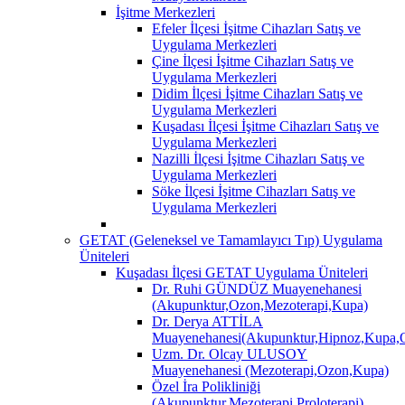
İşitme Merkezleri
Efeler İlçesi İşitme Cihazları Satış ve
Uygulama Merkezleri
Çine İlçesi İşitme Cihazları Satış ve
Uygulama Merkezleri
Didim İlçesi İşitme Cihazları Satış ve
Uygulama Merkezleri
Kuşadası İlçesi İşitme Cihazları Satış ve
Uygulama Merkezleri
Nazilli İlçesi İşitme Cihazları Satış ve
Uygulama Merkezleri
Söke İlçesi İşitme Cihazları Satış ve
Uygulama Merkezleri
GETAT (Geleneksel ve Tamamlayıcı Tıp) Uygulama
Üniteleri
Kuşadası İlçesi GETAT Uygulama Üniteleri
Dr. Ruhi GÜNDÜZ Muayenehanesi
(Akupunktur,Ozon,Mezoterapi,Kupa)
Dr. Derya ATTİLA
Muayenehanesi(Akupunktur,Hipnoz,Kupa,O
Uzm. Dr. Olcay ULUSOY
Muayenehanesi (Mezoterapi,Ozon,Kupa)
Özel İra Polikliniği
(Akupunktur,Mezoterapi,Proloterapi)