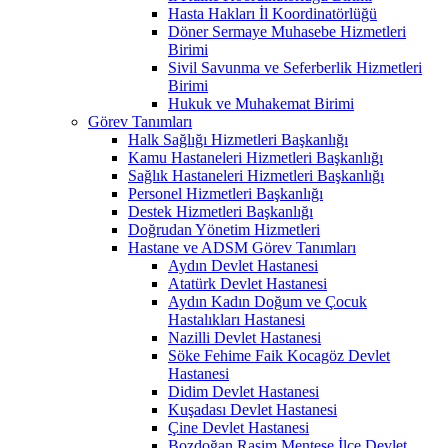
Hasta Hakları İl Koordinatörlüğü
Döner Sermaye Muhasebe Hizmetleri
Birimi
Sivil Savunma ve Seferberlik Hizmetleri
Birimi
Hukuk ve Muhakemat Birimi
Görev Tanımları
Halk Sağlığı Hizmetleri Başkanlığı
Kamu Hastaneleri Hizmetleri Başkanlığı
Sağlık Hastaneleri Hizmetleri Başkanlığı
Personel Hizmetleri Başkanlığı
Destek Hizmetleri Başkanlığı
Doğrudan Yönetim Hizmetleri
Hastane ve ADSM Görev Tanımları
Aydın Devlet Hastanesi
Atatürk Devlet Hastanesi
Aydın Kadın Doğum ve Çocuk
Hastalıkları Hastanesi
Nazilli Devlet Hastanesi
Söke Fehime Faik Kocagöz Devlet
Hastanesi
Didim Devlet Hastanesi
Kuşadası Devlet Hastanesi
Çine Devlet Hastanesi
Bozdoğan Rasim Menteşe İlçe Devlet