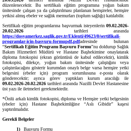
düzenlenecektir. Bu sertifikalı eğitim programına yoğun bakım
ünitesinde çalışan ya da çalıştırılması planlanan hemşireler, hemşire
yetkisi almış ebeler ve sağlık memurları (toplum sağlığı) katılabilir.
Sertifikalı eğitim programlarına başvurmak isteyenlerin
09.02.2026-
20.02.2026
tarihleri arasında
https://dosyamerkez.saglik.gov.tr/Eklenti/49623/0/sertifikali-
programlar-icin-basvuru-formupdf.pdf
adresinde bulunan
“
Sertifikalı Eğitim Programı Başvuru Formu
”nu doldurup Sağlık
Bakım Hizmetleri Müdürü ve Hastane Başhekimine onaylatarak
diploma fotokopisi (ekran görüntüsü de kabul edilecektir), kimlik
fotokopisi, dilekçe, yoğun bakım ünitesinde çalıştığını veya
çalıştırılacağını gösterir kurumdan onaylı belge varsa hemşire yetki
belgesini (ebeler için) program sorumlusuna e-posta olarak
gönderecektir; ayrıca görev yaptıkları kurum aracılığı ile
09.02.2026-20.02.2026
tarihleri arasında Nazilli Devlet Hastanesine
üst yazı ile iletmeleri gerekmektedir.
*Önlü arkalı kimlik fotokopisi, diploma ve Hemşire yetki belgesinin
(ebeler için) Hastane Başhekimliğine “Aslı Gibidir” kaşesi
yaptırılmalıdır.
Gerekli Belgeler
1)
Başvuru Formu