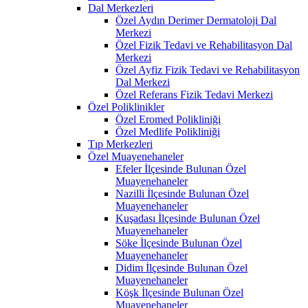
Dal Merkezleri
Özel Aydın Derimer Dermatoloji Dal
Merkezi
Özel Fizik Tedavi ve Rehabilitasyon Dal
Merkezi
Özel Ayfiz Fizik Tedavi ve Rehabilitasyon
Dal Merkezi
Özel Referans Fizik Tedavi Merkezi
Özel Poliklinikler
Özel Eromed Polikliniği
Özel Medlife Polikliniği
Tıp Merkezleri
Özel Muayenehaneler
Efeler İlçesinde Bulunan Özel
Muayenehaneler
Nazilli İlçesinde Bulunan Özel
Muayenehaneler
Kuşadası İlçesinde Bulunan Özel
Muayenehaneler
Söke İlçesinde Bulunan Özel
Muayenehaneler
Didim İlçesinde Bulunan Özel
Muayenehaneler
Köşk İlçesinde Bulunan Özel
Muayenehaneler