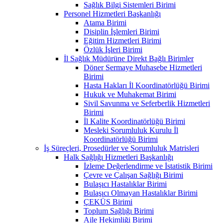
Sağlık Bilgi Sistemleri Birimi
Personel Hizmetleri Başkanlığı
Atama Birimi
Disiplin İşlemleri Birimi
Eğitim Hizmetleri Birimi
Özlük İşleri Birimi
İl Sağlık Müdürüne Direkt Bağlı Birimler
Döner Sermaye Muhasebe Hizmetleri
Birimi
Hasta Hakları İl Koordinatörlüğü Birimi
Hukuk ve Muhakemat Birimi
Sivil Savunma ve Seferberlik Hizmetleri
Birimi
İl Kalite Koordinatörlüğü Birimi
Mesleki Sorumluluk Kurulu İl
Koordinatörlüğü Birimi
İş Süreçleri, Prosedürler ve Sorumluluk Matrisleri
Halk Sağlığı Hizmetleri Başkanlığı
İzleme Değerlendirme ve İstatistik Birimi
Çevre ve Çalışan Sağlığı Birimi
Bulaşıcı Hastalıklar Birimi
Bulaşıcı Olmayan Hastalıklar Birimi
ÇEKÜS Birimi
Toplum Sağlığı Birimi
Aile Hekimliği Birimi