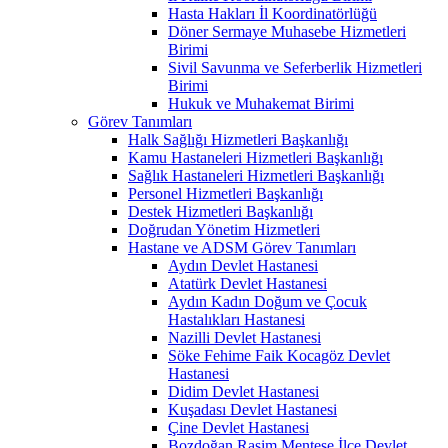
Hasta Hakları İl Koordinatörlüğü
Döner Sermaye Muhasebe Hizmetleri
Birimi
Sivil Savunma ve Seferberlik Hizmetleri
Birimi
Hukuk ve Muhakemat Birimi
Görev Tanımları
Halk Sağlığı Hizmetleri Başkanlığı
Kamu Hastaneleri Hizmetleri Başkanlığı
Sağlık Hastaneleri Hizmetleri Başkanlığı
Personel Hizmetleri Başkanlığı
Destek Hizmetleri Başkanlığı
Doğrudan Yönetim Hizmetleri
Hastane ve ADSM Görev Tanımları
Aydın Devlet Hastanesi
Atatürk Devlet Hastanesi
Aydın Kadın Doğum ve Çocuk
Hastalıkları Hastanesi
Nazilli Devlet Hastanesi
Söke Fehime Faik Kocagöz Devlet
Hastanesi
Didim Devlet Hastanesi
Kuşadası Devlet Hastanesi
Çine Devlet Hastanesi
Bozdoğan Rasim Menteşe İlçe Devlet