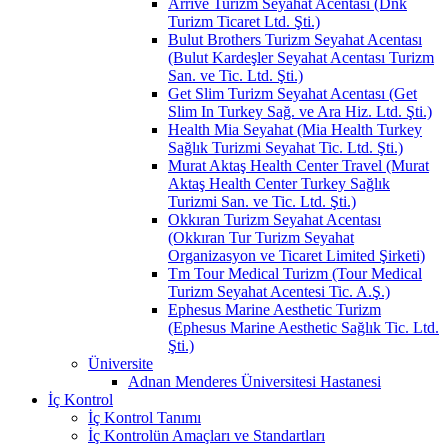
Arrive Turizm Seyahat Acentası (Dnk
Turizm Ticaret Ltd. Şti.)
Bulut Brothers Turizm Seyahat Acentası
(Bulut Kardeşler Seyahat Acentası Turizm
San. ve Tic. Ltd. Şti.)
Get Slim Turizm Seyahat Acentası (Get
Slim In Turkey Sağ. ve Ara Hiz. Ltd. Şti.)
Health Mia Seyahat (Mia Health Turkey
Sağlık Turizmi Seyahat Tic. Ltd. Şti.)
Murat Aktaş Health Center Travel (Murat
Aktaş Health Center Turkey Sağlık
Turizmi San. ve Tic. Ltd. Şti.)
Okkıran Turizm Seyahat Acentası
(Okkıran Tur Turizm Seyahat
Organizasyon ve Ticaret Limited Şirketi)
Tm Tour Medical Turizm (Tour Medical
Turizm Seyahat Acentesi Tic. A.Ş.)
Ephesus Marine Aesthetic Turizm
(Ephesus Marine Aesthetic Sağlık Tic. Ltd.
Şti.)
Üniversite
Adnan Menderes Üniversitesi Hastanesi
İç Kontrol
İç Kontrol Tanımı
İç Kontrolün Amaçları ve Standartları