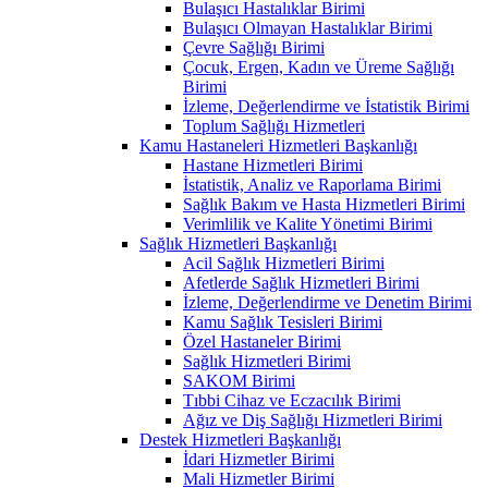
Bulaşıcı Hastalıklar Birimi
Bulaşıcı Olmayan Hastalıklar Birimi
Çevre Sağlığı Birimi
Çocuk, Ergen, Kadın ve Üreme Sağlığı
Birimi
İzleme, Değerlendirme ve İstatistik Birimi
Toplum Sağlığı Hizmetleri
Kamu Hastaneleri Hizmetleri Başkanlığı
Hastane Hizmetleri Birimi
İstatistik, Analiz ve Raporlama Birimi
Sağlık Bakım ve Hasta Hizmetleri Birimi
Verimlilik ve Kalite Yönetimi Birimi
Sağlık Hizmetleri Başkanlığı
Acil Sağlık Hizmetleri Birimi
Afetlerde Sağlık Hizmetleri Birimi
İzleme, Değerlendirme ve Denetim Birimi
Kamu Sağlık Tesisleri Birimi
Özel Hastaneler Birimi
Sağlık Hizmetleri Birimi
SAKOM Birimi
Tıbbi Cihaz ve Eczacılık Birimi
Ağız ve Diş Sağlığı Hizmetleri Birimi
Destek Hizmetleri Başkanlığı
İdari Hizmetler Birimi
Mali Hizmetler Birimi