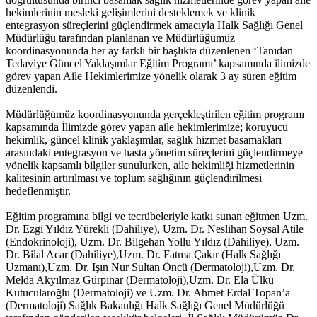
hekimlerinin mesleki gelişimlerini desteklemek ve klinik
entegrasyon süreçlerini güçlendirmek amacıyla Halk Sağlığı Genel
Müdürlüğü tarafından planlanan ve Müdürlüğümüz
koordinasyonunda her ay farklı bir başlıkta düzenlenen ‘Tanıdan
Tedaviye Güncel Yaklaşımlar Eğitim Programı’ kapsamında ilimizde
görev yapan Aile Hekimlerimize yönelik olarak 3 ay süren eğitim
düzenlendi.
Müdürlüğümüz koordinasyonunda gerçekleştirilen eğitim programı
kapsamında İlimizde görev yapan aile hekimlerimize; koruyucu
hekimlik, güncel klinik yaklaşımlar, sağlık hizmet basamakları
arasındaki entegrasyon ve hasta yönetim süreçlerini güçlendirmeye
yönelik kapsamlı bilgiler sunulurken, aile hekimliği hizmetlerinin
kalitesinin artırılması ve toplum sağlığının güçlendirilmesi
hedeflenmiştir.
Eğitim programına bilgi ve tecrübeleriyle katkı sunan eğitmen Uzm.
Dr. Ezgi Yıldız Yürekli (Dahiliye), Uzm. Dr. Neslihan Soysal Atile
(Endokrinoloji), Uzm. Dr. Bilgehan Yollu Yıldız (Dahiliye), Uzm.
Dr. Bilal Acar (Dahiliye),Uzm. Dr. Fatma Çakır (Halk Sağlığı
Uzmanı),
Uzm. Dr. Işın Nur Sultan Öncü (Dermatoloji),Uzm. Dr.
Melda Akyılmaz Gürpınar (Dermatoloji),Uzm. Dr. Ela Ülkü
Kutucularoğlu (Dermatoloji) ve Uzm. Dr. Ahmet Erdal Topan’a
(Dermatoloji) Sağlık Bakanlığı Halk Sağlığı Genel Müdürlüğü