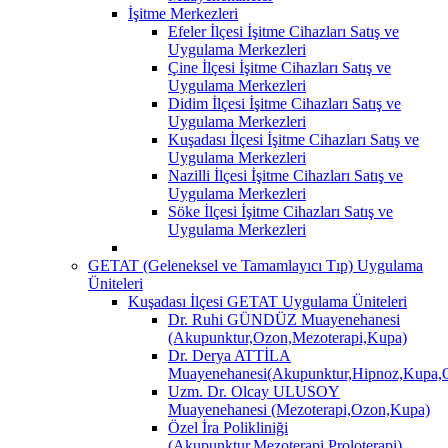
İşitme Merkezleri
Efeler İlçesi İşitme Cihazları Satış ve
Uygulama Merkezleri
Çine İlçesi İşitme Cihazları Satış ve
Uygulama Merkezleri
Didim İlçesi İşitme Cihazları Satış ve
Uygulama Merkezleri
Kuşadası İlçesi İşitme Cihazları Satış ve
Uygulama Merkezleri
Nazilli İlçesi İşitme Cihazları Satış ve
Uygulama Merkezleri
Söke İlçesi İşitme Cihazları Satış ve
Uygulama Merkezleri
GETAT (Geleneksel ve Tamamlayıcı Tıp) Uygulama
Üniteleri
Kuşadası İlçesi GETAT Uygulama Üniteleri
Dr. Ruhi GÜNDÜZ Muayenehanesi
(Akupunktur,Ozon,Mezoterapi,Kupa)
Dr. Derya ATTİLA
Muayenehanesi(Akupunktur,Hipnoz,Kupa,O
Uzm. Dr. Olcay ULUSOY
Muayenehanesi (Mezoterapi,Ozon,Kupa)
Özel İra Polikliniği
(Akupunktur,Mezoterapi,Proloterapi)