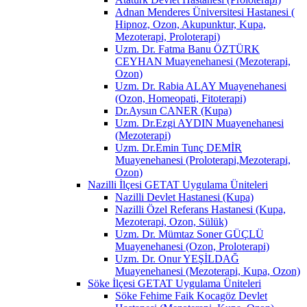
Adnan Menderes Üniversitesi Hastanesi (
Hipnoz, Ozon, Akupunktur, Kupa,
Mezoterapi, Proloterapi)
Uzm. Dr. Fatma Banu ÖZTÜRK
CEYHAN Muayenehanesi (Mezoterapi,
Ozon)
Uzm. Dr. Rabia ALAY Muayenehanesi
(Ozon, Homeopati, Fitoterapi)
Dr.Aysun CANER (Kupa)
Uzm. Dr.Ezgi AYDIN Muayenehanesi
(Mezoterapi)
Uzm. Dr.Emin Tunç DEMİR
Muayenehanesi (Proloterapi,Mezoterapi,
Ozon)
Nazilli İlçesi GETAT Uygulama Üniteleri
Nazilli Devlet Hastanesi (Kupa)
Nazilli Özel Referans Hastanesi (Kupa,
Mezoterapi, Ozon, Sülük)
Uzm. Dr. Mümtaz Soner GÜÇLÜ
Muayenehanesi (Ozon, Proloterapi)
Uzm. Dr. Onur YEŞİLDAĞ
Muayenehanesi (Mezoterapi, Kupa, Ozon)
Söke İlçesi GETAT Uygulama Üniteleri
Söke Fehime Faik Kocagöz Devlet