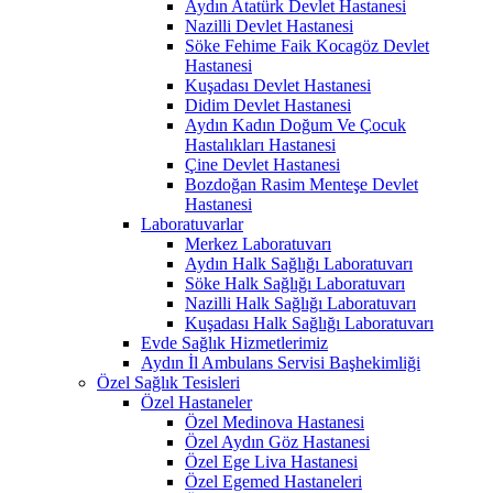
Aydın Atatürk Devlet Hastanesi
Nazilli Devlet Hastanesi
Söke Fehime Faik Kocagöz Devlet
Hastanesi
Kuşadası Devlet Hastanesi
Didim Devlet Hastanesi
Aydın Kadın Doğum Ve Çocuk
Hastalıkları Hastanesi
Çine Devlet Hastanesi
Bozdoğan Rasim Menteşe Devlet
Hastanesi
Laboratuvarlar
Merkez Laboratuvarı
Aydın Halk Sağlığı Laboratuvarı
Söke Halk Sağlığı Laboratuvarı
Nazilli Halk Sağlığı Laboratuvarı
Kuşadası Halk Sağlığı Laboratuvarı
Evde Sağlık Hizmetlerimiz
Aydın İl Ambulans Servisi Başhekimliği
Özel Sağlık Tesisleri
Özel Hastaneler
Özel Medinova Hastanesi
Özel Aydın Göz Hastanesi
Özel Ege Liva Hastanesi
Özel Egemed Hastaneleri