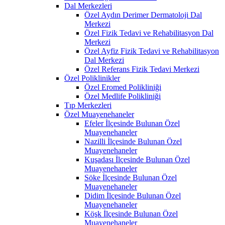
Dal Merkezleri
Özel Aydın Derimer Dermatoloji Dal
Merkezi
Özel Fizik Tedavi ve Rehabilitasyon Dal
Merkezi
Özel Ayfiz Fizik Tedavi ve Rehabilitasyon
Dal Merkezi
Özel Referans Fizik Tedavi Merkezi
Özel Poliklinikler
Özel Eromed Polikliniği
Özel Medlife Polikliniği
Tıp Merkezleri
Özel Muayenehaneler
Efeler İlçesinde Bulunan Özel
Muayenehaneler
Nazilli İlçesinde Bulunan Özel
Muayenehaneler
Kuşadası İlçesinde Bulunan Özel
Muayenehaneler
Söke İlçesinde Bulunan Özel
Muayenehaneler
Didim İlçesinde Bulunan Özel
Muayenehaneler
Köşk İlçesinde Bulunan Özel
Muayenehaneler