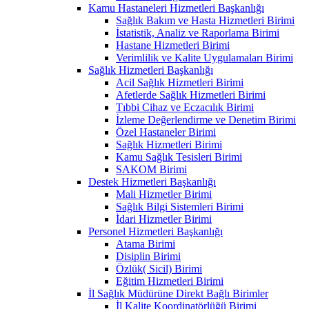
Kamu Hastaneleri Hizmetleri Başkanlığı
Sağlık Bakım ve Hasta Hizmetleri Birimi
İstatistik, Analiz ve Raporlama Birimi
Hastane Hizmetleri Birimi
Verimlilik ve Kalite Uygulamaları Birimi
Sağlık Hizmetleri Başkanlığı
Acil Sağlık Hizmetleri Birimi
Afetlerde Sağlık Hizmetleri Birimi
Tıbbi Cihaz ve Eczacılık Birimi
İzleme Değerlendirme ve Denetim Birimi
Özel Hastaneler Birimi
Sağlık Hizmetleri Birimi
Kamu Sağlık Tesisleri Birimi
SAKOM Birimi
Destek Hizmetleri Başkanlığı
Mali Hizmetler Birimi
Sağlık Bilgi Sistemleri Birimi
İdari Hizmetler Birimi
Personel Hizmetleri Başkanlığı
Atama Birimi
Disiplin Birimi
Özlük( Sicil) Birimi
Eğitim Hizmetleri Birimi
İl Sağlık Müdürüne Direkt Bağlı Birimler
İl Kalite Koordinatörlüğü Birimi