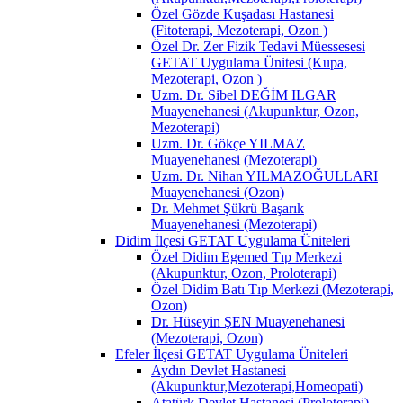
Özel Gözde Kuşadası Hastanesi
(Fitoterapi, Mezoterapi, Ozon )
Özel Dr. Zer Fizik Tedavi Müessesesi
GETAT Uygulama Ünitesi (Kupa,
Mezoterapi, Ozon )
Uzm. Dr. Sibel DEĞİM ILGAR
Muayenehanesi (Akupunktur, Ozon,
Mezoterapi)
Uzm. Dr. Gökçe YILMAZ
Muayenehanesi (Mezoterapi)
Uzm. Dr. Nihan YILMAZOĞULLARI
Muayenehanesi (Ozon)
Dr. Mehmet Şükrü Başarık
Muayenehanesi (Mezoterapi)
Didim İlçesi GETAT Uygulama Üniteleri
Özel Didim Egemed Tıp Merkezi
(Akupunktur, Ozon, Proloterapi)
Özel Didim Batı Tıp Merkezi (Mezoterapi,
Ozon)
Dr. Hüseyin ŞEN Muayenehanesi
(Mezoterapi, Ozon)
Efeler İlçesi GETAT Uygulama Üniteleri
Aydın Devlet Hastanesi
(Akupunktur,Mezoterapi,Homeopati)
Atatürk Devlet Hastanesi (Proloterapi)