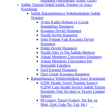
Hastanesi (Mezoterapi, Kupa, Ozon)
Sağlık Turizmi Yetkili Sağlık Tesisleri ve Aracı
Kuruluşlar
Sağlık Bakanlığımızca Yetkilendirilmiş Sağlık
Tesisleri
Aydın Kadın Doğum ve Çocuk
Hastalıkları Hastanesi
Kuşadası Devlet Hastanesi
Nazilli Devlet Hastanesi
Söke Fehime Faik Kocagöz Devlet
Hastanesi
Didim Devlet Hastanesi
Nazilli Ağız ve Diş Sağlığı Merkezi
Adnan Menderes Üniversitesi Hastanesi
Adnan Menderes Üniversitesi Diş
Hekimliği Fakültesi
Özel Egemed Hastanesi
Özel Gözde Kuşadası Hastanesi
Bakanlığımızca Yetkilendirilmiş Aracı Kuruluşlar
GDW Health Travel Tourism Agency
(GDW Care Health Service Sağlık Turizm
Hizmetler Otel Seyahat ve Ticaret Limited
Şirketi)
09 Galaxy Travel (Galaxy Tur İnş. ve
Malz. Eml. Gıda Tic. Ltd. Şti.)