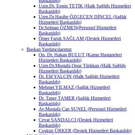
Başkanlığı)
Uzm.Dr. Engin TETİK (Halk Sağlığı Hizmetleri
Başkanlığı)
Uzm.Dr.Hasibe ÖZGEÇEN DİNCEL (Sağlık
Hizmetleri Başkanlığı)
Dr.Selman ÖZMEN(Personel Hizmetleri
Başkanlığı)
Ömer Faruk SAĞLAM (Destek Hizmetleri
Başkanlığı)
Başkan Yardımcılarımız
Op. Dr. Hakan BULUT (Kamu Hastaneleri
Hizmetleri Başkanlığı)
Uzm.Dr.Mustafa Onur Türkkan (Halk Sağlığı
Hizmetleri Başkanlığı)
Dr. Elif YALÇIN (Halk Sağlığı Hizmetleri
Başkanlığı)
Mehmet YILMAZ (Sağlık Hizmetleri
Başkanlığı)
Dr. Taner TAMER (Sağlık Hizmetleri
Başkanlığı)
Av.Mustafa Can SUNEL (Personel Hizmetleri
Başkanlığı)
Cevat SANDALCI (Destek Hizmetleri
Başkanlığı)
Coşkun ÜRKER (Destek Hizmetleri Başkanlığı)