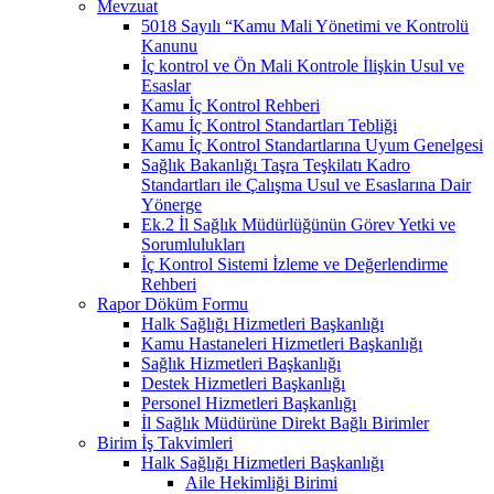
Mevzuat
5018 Sayılı “Kamu Mali Yönetimi ve Kontrolü
Kanunu
İç kontrol ve Ön Mali Kontrole İlişkin Usul ve
Esaslar
Kamu İç Kontrol Rehberi
Kamu İç Kontrol Standartları Tebliği
Kamu İç Kontrol Standartlarına Uyum Genelgesi
Sağlık Bakanlığı Taşra Teşkilatı Kadro
Standartları ile Çalışma Usul ve Esaslarına Dair
Yönerge
Ek.2 İl Sağlık Müdürlüğünün Görev Yetki ve
Sorumlulukları
İç Kontrol Sistemi İzleme ve Değerlendirme
Rehberi
Rapor Döküm Formu
Halk Sağlığı Hizmetleri Başkanlığı
Kamu Hastaneleri Hizmetleri Başkanlığı
Sağlık Hizmetleri Başkanlığı
Destek Hizmetleri Başkanlığı
Personel Hizmetleri Başkanlığı
İl Sağlık Müdürüne Direkt Bağlı Birimler
Birim İş Takvimleri
Halk Sağlığı Hizmetleri Başkanlığı
Aile Hekimliği Birimi