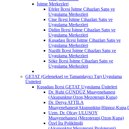
İşitme Merkezleri
Efeler İlçesi İşitme Cihazları Satış ve
Uygulama Merkezleri
Çine İlçesi İşitme Cihazları Satış ve
Uygulama Merkezleri
Didim İlçesi İşitme Cihazları Satış ve
Uygulama Merkezleri
Kuşadası İlçesi İşitme Cihazları Satış ve
Uygulama Merkezleri
Nazilli İlçesi İşitme Cihazları Satış ve
Uygulama Merkezleri
Söke İlçesi İşitme Cihazları Satış ve
Uygulama Merkezleri
GETAT (Geleneksel ve Tamamlayıcı Tıp) Uygulama
Üniteleri
Kuşadası İlçesi GETAT Uygulama Üniteleri
Dr. Ruhi GÜNDÜZ Muayenehanesi
(Akupunktur,Ozon,Mezoterapi,Kupa)
Dr. Derya ATTİLA
Muayenehanesi(Akupunktur,Hipnoz,Kupa,O
Uzm. Dr. Olcay ULUSOY
Muayenehanesi (Mezoterapi,Ozon,Kupa)
Özel İra Polikliniği
(Akupunktur,Mezoterapi,Proloterapi)