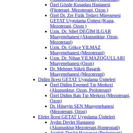
Özel Gözde Kuşadası Hastanesi
(Fitoterapi, Mezoterapi, Ozon )
Özel Dr. Zer Fizik Tedavi Müessesesi
GETAT Uygulama Ünitesi (Kupa,
Mezoterapi, Ozon )
Uzm. Dr. Sibel DEĞİM ILGAR
Muayenehanesi (Akupunktur, Ozon,
Mezoterapi)
Uzm. Dr. Gökçe YILMAZ
Muayenehanesi (Mezoterapi)
Uzm. Dr. Nihan YILMAZOĞULLARI
Muayenehanesi (Ozon)
Dr. Mehmet Şükrü Başarık
Muayenehanesi (Mezoterapi)
Didim İlçesi GETAT Uygulama Üniteleri
Özel Didim Egemed Tıp Merkezi
(Akupunktur, Ozon, Proloterapi)
Özel Didim Batı Tıp Merkezi (Mezoterapi,
Ozon)
Dr. Hüseyin ŞEN Muayenehanesi
(Mezoterapi, Ozon)
Efeler İlçesi GETAT Uygulama Üniteleri
Aydın Devlet Hastanesi
(Akupunktur,Mezoterapi,Homeopati)
Atatürk Devlet Hastanesi (Proloterapi)