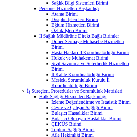
Sağlık Bilgi Sistemleri Birimi
Personel Hizmetleri Başkanlığı
Atama Birimi
Disiplin İşlemleri Birimi
Eğitim Hizmetleri Birimi
Özlük İşleri Birimi
İl Sağlık Müdürüne Direkt Bağlı Birimler
Döner Sermaye Muhasebe Hizmetleri
Birimi
Hasta Hakları İl Koordinatörlüğü Birimi
Hukuk ve Muhakemat Birimi
Sivil Savunma ve Seferberlik Hizmetleri
Birimi
İl Kalite Koordinatörlüğü Birimi
Mesleki Sorumluluk Kurulu İl
Koordinatörlüğü Birimi
İş Süreçleri, Prosedürler ve Sorumluluk Matrisleri
Halk Sağlığı Hizmetleri Başkanlığı
İzleme Değerlendirme ve İstatistik Birimi
Çevre ve Çalışan Sağlığı Birimi
Bulaşıcı Hastalıklar Birimi
Bulaşıcı Olmayan Hastalıklar Birimi
ÇEKÜS Birimi
Toplum Sağlığı Birimi
Aile Hekimliği Birimi