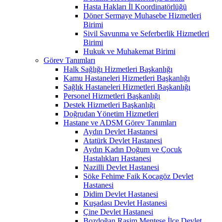
Hasta Hakları İl Koordinatörlüğü
Döner Sermaye Muhasebe Hizmetleri
Birimi
Sivil Savunma ve Seferberlik Hizmetleri
Birimi
Hukuk ve Muhakemat Birimi
Görev Tanımları
Halk Sağlığı Hizmetleri Başkanlığı
Kamu Hastaneleri Hizmetleri Başkanlığı
Sağlık Hastaneleri Hizmetleri Başkanlığı
Personel Hizmetleri Başkanlığı
Destek Hizmetleri Başkanlığı
Doğrudan Yönetim Hizmetleri
Hastane ve ADSM Görev Tanımları
Aydın Devlet Hastanesi
Atatürk Devlet Hastanesi
Aydın Kadın Doğum ve Çocuk
Hastalıkları Hastanesi
Nazilli Devlet Hastanesi
Söke Fehime Faik Kocagöz Devlet
Hastanesi
Didim Devlet Hastanesi
Kuşadası Devlet Hastanesi
Çine Devlet Hastanesi
Bozdoğan Rasim Menteşe İlçe Devlet