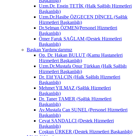
Başkanlığı)
Uzm.Dr. Engin TETİK (Halk Sağlığı Hizmetleri
Başkanlığı)
Uzm.Dr.Hasibe ÖZGEÇEN DİNCEL (Sağlık
Hizmetleri Başkanlığı)
Dr.Selman ÖZMEN(Personel Hizmetleri
Başkanlığı)
Ömer Faruk SAĞLAM (Destek Hizmetleri
Başkanlığı)
Başkan Yardımcılarımız
Op. Dr. Hakan BULUT (Kamu Hastaneleri
Hizmetleri Başkanlığı)
Uzm.Dr.Mustafa Onur Türkkan (Halk Sağlığı
Hizmetleri Başkanlığı)
Dr. Elif YALÇIN (Halk Sağlığı Hizmetleri
Başkanlığı)
Mehmet YILMAZ (Sağlık Hizmetleri
Başkanlığı)
Dr. Taner TAMER (Sağlık Hizmetleri
Başkanlığı)
Av.Mustafa Can SUNEL (Personel Hizmetleri
Başkanlığı)
Cevat SANDALCI (Destek Hizmetleri
Başkanlığı)
Coşkun ÜRKER (Destek Hizmetleri Başkanlığı)