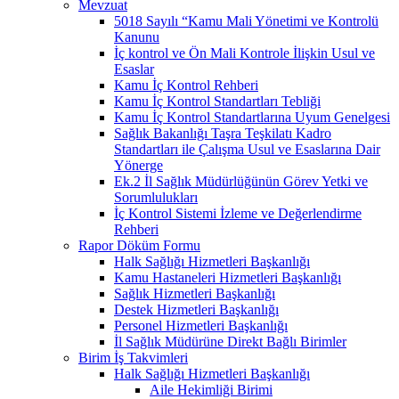
Mevzuat
5018 Sayılı “Kamu Mali Yönetimi ve Kontrolü
Kanunu
İç kontrol ve Ön Mali Kontrole İlişkin Usul ve
Esaslar
Kamu İç Kontrol Rehberi
Kamu İç Kontrol Standartları Tebliği
Kamu İç Kontrol Standartlarına Uyum Genelgesi
Sağlık Bakanlığı Taşra Teşkilatı Kadro
Standartları ile Çalışma Usul ve Esaslarına Dair
Yönerge
Ek.2 İl Sağlık Müdürlüğünün Görev Yetki ve
Sorumlulukları
İç Kontrol Sistemi İzleme ve Değerlendirme
Rehberi
Rapor Döküm Formu
Halk Sağlığı Hizmetleri Başkanlığı
Kamu Hastaneleri Hizmetleri Başkanlığı
Sağlık Hizmetleri Başkanlığı
Destek Hizmetleri Başkanlığı
Personel Hizmetleri Başkanlığı
İl Sağlık Müdürüne Direkt Bağlı Birimler
Birim İş Takvimleri
Halk Sağlığı Hizmetleri Başkanlığı
Aile Hekimliği Birimi