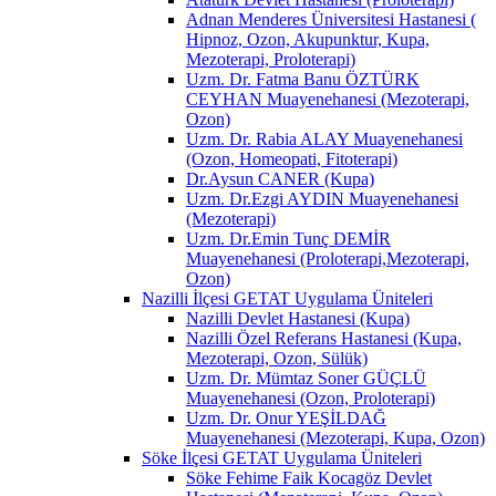
Adnan Menderes Üniversitesi Hastanesi (
Hipnoz, Ozon, Akupunktur, Kupa,
Mezoterapi, Proloterapi)
Uzm. Dr. Fatma Banu ÖZTÜRK
CEYHAN Muayenehanesi (Mezoterapi,
Ozon)
Uzm. Dr. Rabia ALAY Muayenehanesi
(Ozon, Homeopati, Fitoterapi)
Dr.Aysun CANER (Kupa)
Uzm. Dr.Ezgi AYDIN Muayenehanesi
(Mezoterapi)
Uzm. Dr.Emin Tunç DEMİR
Muayenehanesi (Proloterapi,Mezoterapi,
Ozon)
Nazilli İlçesi GETAT Uygulama Üniteleri
Nazilli Devlet Hastanesi (Kupa)
Nazilli Özel Referans Hastanesi (Kupa,
Mezoterapi, Ozon, Sülük)
Uzm. Dr. Mümtaz Soner GÜÇLÜ
Muayenehanesi (Ozon, Proloterapi)
Uzm. Dr. Onur YEŞİLDAĞ
Muayenehanesi (Mezoterapi, Kupa, Ozon)
Söke İlçesi GETAT Uygulama Üniteleri
Söke Fehime Faik Kocagöz Devlet