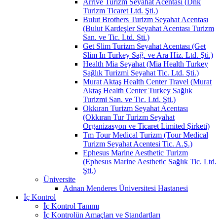
Arrive Turizm Seyahat Acentası (Dnk
Turizm Ticaret Ltd. Şti.)
Bulut Brothers Turizm Seyahat Acentası
(Bulut Kardeşler Seyahat Acentası Turizm
San. ve Tic. Ltd. Şti.)
Get Slim Turizm Seyahat Acentası (Get
Slim In Turkey Sağ. ve Ara Hiz. Ltd. Şti.)
Health Mia Seyahat (Mia Health Turkey
Sağlık Turizmi Seyahat Tic. Ltd. Şti.)
Murat Aktaş Health Center Travel (Murat
Aktaş Health Center Turkey Sağlık
Turizmi San. ve Tic. Ltd. Şti.)
Okkıran Turizm Seyahat Acentası
(Okkıran Tur Turizm Seyahat
Organizasyon ve Ticaret Limited Şirketi)
Tm Tour Medical Turizm (Tour Medical
Turizm Seyahat Acentesi Tic. A.Ş.)
Ephesus Marine Aesthetic Turizm
(Ephesus Marine Aesthetic Sağlık Tic. Ltd.
Şti.)
Üniversite
Adnan Menderes Üniversitesi Hastanesi
İç Kontrol
İç Kontrol Tanımı
İç Kontrolün Amaçları ve Standartları