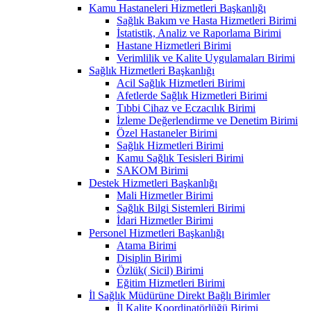
Kamu Hastaneleri Hizmetleri Başkanlığı
Sağlık Bakım ve Hasta Hizmetleri Birimi
İstatistik, Analiz ve Raporlama Birimi
Hastane Hizmetleri Birimi
Verimlilik ve Kalite Uygulamaları Birimi
Sağlık Hizmetleri Başkanlığı
Acil Sağlık Hizmetleri Birimi
Afetlerde Sağlık Hizmetleri Birimi
Tıbbi Cihaz ve Eczacılık Birimi
İzleme Değerlendirme ve Denetim Birimi
Özel Hastaneler Birimi
Sağlık Hizmetleri Birimi
Kamu Sağlık Tesisleri Birimi
SAKOM Birimi
Destek Hizmetleri Başkanlığı
Mali Hizmetler Birimi
Sağlık Bilgi Sistemleri Birimi
İdari Hizmetler Birimi
Personel Hizmetleri Başkanlığı
Atama Birimi
Disiplin Birimi
Özlük( Sicil) Birimi
Eğitim Hizmetleri Birimi
İl Sağlık Müdürüne Direkt Bağlı Birimler
İl Kalite Koordinatörlüğü Birimi