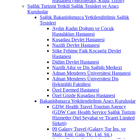
Hastanesi (Mezoterapi, Kupa, Ozon)
Sağlık Turizmi Yetkili Sağlık Tesisleri ve Aracı
Kuruluşlar
Sağlık Bakanlığımızca Yetkilendirilmiş Sağlık
Tesisleri
Aydın Kadın Doğum ve Çocuk
Hastalıkları Hastanesi
Kuşadası Devlet Hastanesi
Nazilli Devlet Hastanesi
Söke Fehime Faik Kocagöz Devlet
Hastanesi
Didim Devlet Hastanesi
Nazilli Ağız ve Diş Sağlığı Merkezi
Adnan Menderes Üniversitesi Hastanesi
Adnan Menderes Üniversitesi Diş
Hekimliği Fakültesi
Özel Egemed Hastanesi
Özel Gözde Kuşadası Hastanesi
Bakanlığımızca Yetkilendirilmiş Aracı Kuruluşlar
GDW Health Travel Tourism Agency
(GDW Care Health Service Sağlık Turizm
Hizmetler Otel Seyahat ve Ticaret Limited
Şirketi)
09 Galaxy Travel (Galaxy Tur İnş. ve
Malz. Eml. Gıda Tic. Ltd. Şti.)