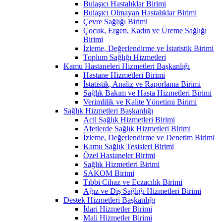
Bulaşıcı Hastalıklar Birimi
Bulaşıcı Olmayan Hastalıklar Birimi
Çevre Sağlığı Birimi
Çocuk, Ergen, Kadın ve Üreme Sağlığı
Birimi
İzleme, Değerlendirme ve İstatistik Birimi
Toplum Sağlığı Hizmetleri
Kamu Hastaneleri Hizmetleri Başkanlığı
Hastane Hizmetleri Birimi
İstatistik, Analiz ve Raporlama Birimi
Sağlık Bakım ve Hasta Hizmetleri Birimi
Verimlilik ve Kalite Yönetimi Birimi
Sağlık Hizmetleri Başkanlığı
Acil Sağlık Hizmetleri Birimi
Afetlerde Sağlık Hizmetleri Birimi
İzleme, Değerlendirme ve Denetim Birimi
Kamu Sağlık Tesisleri Birimi
Özel Hastaneler Birimi
Sağlık Hizmetleri Birimi
SAKOM Birimi
Tıbbi Cihaz ve Eczacılık Birimi
Ağız ve Diş Sağlığı Hizmetleri Birimi
Destek Hizmetleri Başkanlığı
İdari Hizmetler Birimi
Mali Hizmetler Birimi