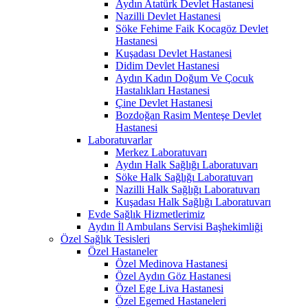
Aydın Atatürk Devlet Hastanesi
Nazilli Devlet Hastanesi
Söke Fehime Faik Kocagöz Devlet
Hastanesi
Kuşadası Devlet Hastanesi
Didim Devlet Hastanesi
Aydın Kadın Doğum Ve Çocuk
Hastalıkları Hastanesi
Çine Devlet Hastanesi
Bozdoğan Rasim Menteşe Devlet
Hastanesi
Laboratuvarlar
Merkez Laboratuvarı
Aydın Halk Sağlığı Laboratuvarı
Söke Halk Sağlığı Laboratuvarı
Nazilli Halk Sağlığı Laboratuvarı
Kuşadası Halk Sağlığı Laboratuvarı
Evde Sağlık Hizmetlerimiz
Aydın İl Ambulans Servisi Başhekimliği
Özel Sağlık Tesisleri
Özel Hastaneler
Özel Medinova Hastanesi
Özel Aydın Göz Hastanesi
Özel Ege Liva Hastanesi
Özel Egemed Hastaneleri