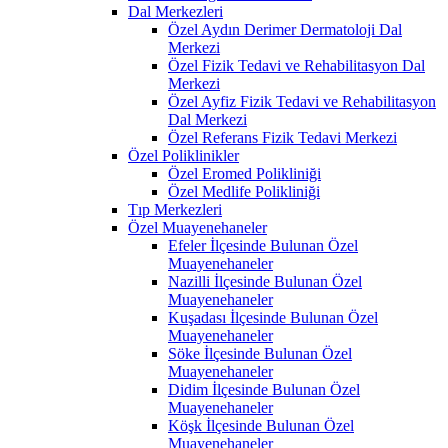
Dal Merkezleri
Özel Aydın Derimer Dermatoloji Dal
Merkezi
Özel Fizik Tedavi ve Rehabilitasyon Dal
Merkezi
Özel Ayfiz Fizik Tedavi ve Rehabilitasyon
Dal Merkezi
Özel Referans Fizik Tedavi Merkezi
Özel Poliklinikler
Özel Eromed Polikliniği
Özel Medlife Polikliniği
Tıp Merkezleri
Özel Muayenehaneler
Efeler İlçesinde Bulunan Özel
Muayenehaneler
Nazilli İlçesinde Bulunan Özel
Muayenehaneler
Kuşadası İlçesinde Bulunan Özel
Muayenehaneler
Söke İlçesinde Bulunan Özel
Muayenehaneler
Didim İlçesinde Bulunan Özel
Muayenehaneler
Köşk İlçesinde Bulunan Özel
Muayenehaneler