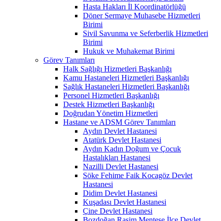
Hasta Hakları İl Koordinatörlüğü
Döner Sermaye Muhasebe Hizmetleri
Birimi
Sivil Savunma ve Seferberlik Hizmetleri
Birimi
Hukuk ve Muhakemat Birimi
Görev Tanımları
Halk Sağlığı Hizmetleri Başkanlığı
Kamu Hastaneleri Hizmetleri Başkanlığı
Sağlık Hastaneleri Hizmetleri Başkanlığı
Personel Hizmetleri Başkanlığı
Destek Hizmetleri Başkanlığı
Doğrudan Yönetim Hizmetleri
Hastane ve ADSM Görev Tanımları
Aydın Devlet Hastanesi
Atatürk Devlet Hastanesi
Aydın Kadın Doğum ve Çocuk
Hastalıkları Hastanesi
Nazilli Devlet Hastanesi
Söke Fehime Faik Kocagöz Devlet
Hastanesi
Didim Devlet Hastanesi
Kuşadası Devlet Hastanesi
Çine Devlet Hastanesi
Bozdoğan Rasim Menteşe İlçe Devlet