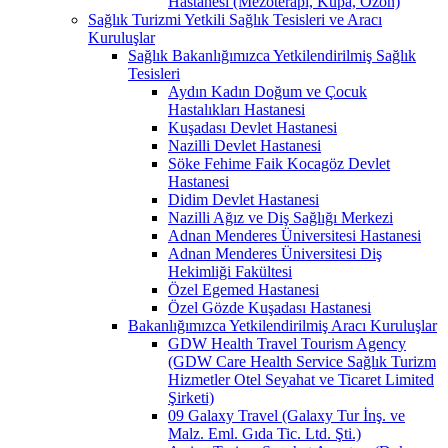
Hastanesi (Mezoterapi, Kupa, Ozon)
Sağlık Turizmi Yetkili Sağlık Tesisleri ve Aracı
Kuruluşlar
Sağlık Bakanlığımızca Yetkilendirilmiş Sağlık
Tesisleri
Aydın Kadın Doğum ve Çocuk
Hastalıkları Hastanesi
Kuşadası Devlet Hastanesi
Nazilli Devlet Hastanesi
Söke Fehime Faik Kocagöz Devlet
Hastanesi
Didim Devlet Hastanesi
Nazilli Ağız ve Diş Sağlığı Merkezi
Adnan Menderes Üniversitesi Hastanesi
Adnan Menderes Üniversitesi Diş
Hekimliği Fakültesi
Özel Egemed Hastanesi
Özel Gözde Kuşadası Hastanesi
Bakanlığımızca Yetkilendirilmiş Aracı Kuruluşlar
GDW Health Travel Tourism Agency
(GDW Care Health Service Sağlık Turizm
Hizmetler Otel Seyahat ve Ticaret Limited
Şirketi)
09 Galaxy Travel (Galaxy Tur İnş. ve
Malz. Eml. Gıda Tic. Ltd. Şti.)