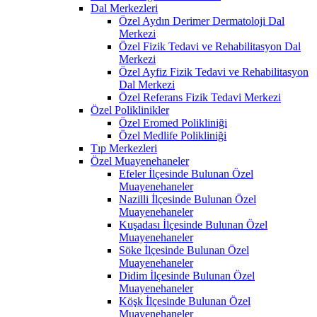
Dal Merkezleri
Özel Aydın Derimer Dermatoloji Dal
Merkezi
Özel Fizik Tedavi ve Rehabilitasyon Dal
Merkezi
Özel Ayfiz Fizik Tedavi ve Rehabilitasyon
Dal Merkezi
Özel Referans Fizik Tedavi Merkezi
Özel Poliklinikler
Özel Eromed Polikliniği
Özel Medlife Polikliniği
Tıp Merkezleri
Özel Muayenehaneler
Efeler İlçesinde Bulunan Özel
Muayenehaneler
Nazilli İlçesinde Bulunan Özel
Muayenehaneler
Kuşadası İlçesinde Bulunan Özel
Muayenehaneler
Söke İlçesinde Bulunan Özel
Muayenehaneler
Didim İlçesinde Bulunan Özel
Muayenehaneler
Köşk İlçesinde Bulunan Özel
Muayenehaneler