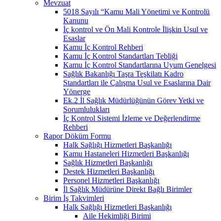
Mevzuat
5018 Sayılı “Kamu Mali Yönetimi ve Kontrolü
Kanunu
İç kontrol ve Ön Mali Kontrole İlişkin Usul ve
Esaslar
Kamu İç Kontrol Rehberi
Kamu İç Kontrol Standartları Tebliği
Kamu İç Kontrol Standartlarına Uyum Genelgesi
Sağlık Bakanlığı Taşra Teşkilatı Kadro
Standartları ile Çalışma Usul ve Esaslarına Dair
Yönerge
Ek.2 İl Sağlık Müdürlüğünün Görev Yetki ve
Sorumlulukları
İç Kontrol Sistemi İzleme ve Değerlendirme
Rehberi
Rapor Döküm Formu
Halk Sağlığı Hizmetleri Başkanlığı
Kamu Hastaneleri Hizmetleri Başkanlığı
Sağlık Hizmetleri Başkanlığı
Destek Hizmetleri Başkanlığı
Personel Hizmetleri Başkanlığı
İl Sağlık Müdürüne Direkt Bağlı Birimler
Birim İş Takvimleri
Halk Sağlığı Hizmetleri Başkanlığı
Aile Hekimliği Birimi