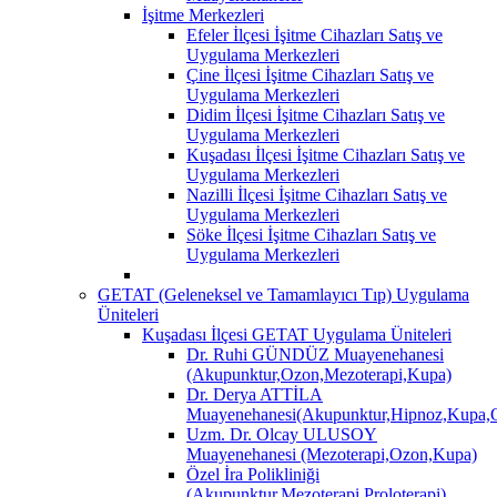
İşitme Merkezleri
Efeler İlçesi İşitme Cihazları Satış ve
Uygulama Merkezleri
Çine İlçesi İşitme Cihazları Satış ve
Uygulama Merkezleri
Didim İlçesi İşitme Cihazları Satış ve
Uygulama Merkezleri
Kuşadası İlçesi İşitme Cihazları Satış ve
Uygulama Merkezleri
Nazilli İlçesi İşitme Cihazları Satış ve
Uygulama Merkezleri
Söke İlçesi İşitme Cihazları Satış ve
Uygulama Merkezleri
GETAT (Geleneksel ve Tamamlayıcı Tıp) Uygulama
Üniteleri
Kuşadası İlçesi GETAT Uygulama Üniteleri
Dr. Ruhi GÜNDÜZ Muayenehanesi
(Akupunktur,Ozon,Mezoterapi,Kupa)
Dr. Derya ATTİLA
Muayenehanesi(Akupunktur,Hipnoz,Kupa,O
Uzm. Dr. Olcay ULUSOY
Muayenehanesi (Mezoterapi,Ozon,Kupa)
Özel İra Polikliniği
(Akupunktur,Mezoterapi,Proloterapi)