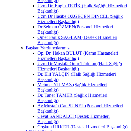
Başkanlığı)
Uzm.Dr. Engin TETİK (Halk Sağlığı Hizmetleri
Başkanlığı)
Uzm.Dr.Hasibe ÖZGEÇEN DİNCEL (Sağlık
Hizmetleri Başkanlığı)
Dr.Selman ÖZMEN(Personel Hizmetleri
Başkanlığı)
Ömer Faruk SAĞLAM (Destek Hizmetleri
Başkanlığı)
Başkan Yardımcılarımız
Op. Dr. Hakan BULUT (Kamu Hastaneleri
Hizmetleri Başkanlığı)
Uzm.Dr.Mustafa Onur Türkkan (Halk Sağlığı
Hizmetleri Başkanlığı)
Dr. Elif YALÇIN (Halk Sağlığı Hizmetleri
Başkanlığı)
Mehmet YILMAZ (Sağlık Hizmetleri
Başkanlığı)
Dr. Taner TAMER (Sağlık Hizmetleri
Başkanlığı)
Av.Mustafa Can SUNEL (Personel Hizmetleri
Başkanlığı)
Cevat SANDALCI (Destek Hizmetleri
Başkanlığı)
Coşkun ÜRKER (Destek Hizmetleri Başkanlığı)