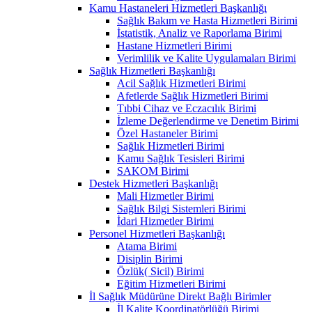
Kamu Hastaneleri Hizmetleri Başkanlığı
Sağlık Bakım ve Hasta Hizmetleri Birimi
İstatistik, Analiz ve Raporlama Birimi
Hastane Hizmetleri Birimi
Verimlilik ve Kalite Uygulamaları Birimi
Sağlık Hizmetleri Başkanlığı
Acil Sağlık Hizmetleri Birimi
Afetlerde Sağlık Hizmetleri Birimi
Tıbbi Cihaz ve Eczacılık Birimi
İzleme Değerlendirme ve Denetim Birimi
Özel Hastaneler Birimi
Sağlık Hizmetleri Birimi
Kamu Sağlık Tesisleri Birimi
SAKOM Birimi
Destek Hizmetleri Başkanlığı
Mali Hizmetler Birimi
Sağlık Bilgi Sistemleri Birimi
İdari Hizmetler Birimi
Personel Hizmetleri Başkanlığı
Atama Birimi
Disiplin Birimi
Özlük( Sicil) Birimi
Eğitim Hizmetleri Birimi
İl Sağlık Müdürüne Direkt Bağlı Birimler
İl Kalite Koordinatörlüğü Birimi