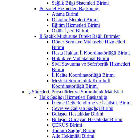
Sağlık Bilgi Sistemleri Birimi
Personel Hizmetleri Başkanlığı
Atama Birimi
Disiplin İşlemleri Birimi
Eğitim Hizmetleri Birimi
Özlük İşleri Birimi
İl Sağlık Müdürüne Direkt Bağlı Birimler
Döner Sermaye Muhasebe Hizmetleri
Birimi
Hasta Hakları İl Koordinatörlüğü Birimi
Hukuk ve Muhakemat Birimi
Sivil Savunma ve Seferberlik Hizmetleri
Birimi
İl Kalite Koordinatörlüğü Birimi
Mesleki Sorumluluk Kurulu İl
Koordinatörlüğü Birimi
İş Süreçleri, Prosedürler ve Sorumluluk Matrisleri
Halk Sağlığı Hizmetleri Başkanlığı
İzleme Değerlendirme ve İstatistik Birimi
Çevre ve Çalışan Sağlığı Birimi
Bulaşıcı Hastalıklar Birimi
Bulaşıcı Olmayan Hastalıklar Birimi
ÇEKÜS Birimi
Toplum Sağlığı Birimi
Aile Hekimliği Birimi