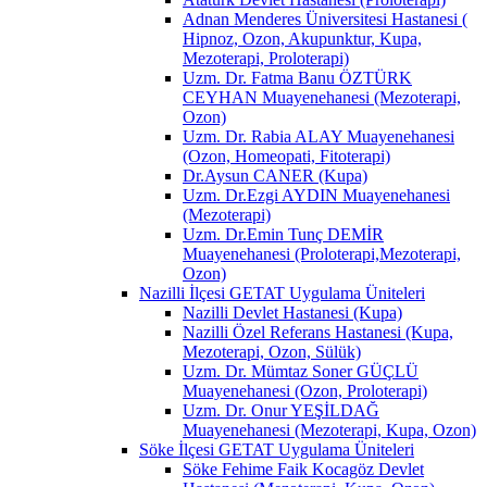
Adnan Menderes Üniversitesi Hastanesi (
Hipnoz, Ozon, Akupunktur, Kupa,
Mezoterapi, Proloterapi)
Uzm. Dr. Fatma Banu ÖZTÜRK
CEYHAN Muayenehanesi (Mezoterapi,
Ozon)
Uzm. Dr. Rabia ALAY Muayenehanesi
(Ozon, Homeopati, Fitoterapi)
Dr.Aysun CANER (Kupa)
Uzm. Dr.Ezgi AYDIN Muayenehanesi
(Mezoterapi)
Uzm. Dr.Emin Tunç DEMİR
Muayenehanesi (Proloterapi,Mezoterapi,
Ozon)
Nazilli İlçesi GETAT Uygulama Üniteleri
Nazilli Devlet Hastanesi (Kupa)
Nazilli Özel Referans Hastanesi (Kupa,
Mezoterapi, Ozon, Sülük)
Uzm. Dr. Mümtaz Soner GÜÇLÜ
Muayenehanesi (Ozon, Proloterapi)
Uzm. Dr. Onur YEŞİLDAĞ
Muayenehanesi (Mezoterapi, Kupa, Ozon)
Söke İlçesi GETAT Uygulama Üniteleri
Söke Fehime Faik Kocagöz Devlet