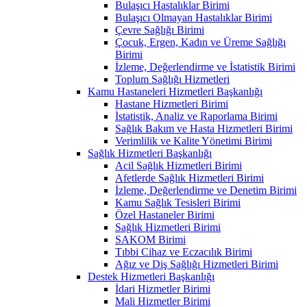
Bulaşıcı Hastalıklar Birimi
Bulaşıcı Olmayan Hastalıklar Birimi
Çevre Sağlığı Birimi
Çocuk, Ergen, Kadın ve Üreme Sağlığı
Birimi
İzleme, Değerlendirme ve İstatistik Birimi
Toplum Sağlığı Hizmetleri
Kamu Hastaneleri Hizmetleri Başkanlığı
Hastane Hizmetleri Birimi
İstatistik, Analiz ve Raporlama Birimi
Sağlık Bakım ve Hasta Hizmetleri Birimi
Verimlilik ve Kalite Yönetimi Birimi
Sağlık Hizmetleri Başkanlığı
Acil Sağlık Hizmetleri Birimi
Afetlerde Sağlık Hizmetleri Birimi
İzleme, Değerlendirme ve Denetim Birimi
Kamu Sağlık Tesisleri Birimi
Özel Hastaneler Birimi
Sağlık Hizmetleri Birimi
SAKOM Birimi
Tıbbi Cihaz ve Eczacılık Birimi
Ağız ve Diş Sağlığı Hizmetleri Birimi
Destek Hizmetleri Başkanlığı
İdari Hizmetler Birimi
Mali Hizmetler Birimi