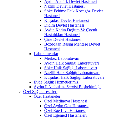
Aydın Atatürk Devlet Hastanesi
Nazilli Devlet Hastanesi
Söke Fehime Faik Kocagöz Devlet
Hastanesi
Kuşadası Devlet Hastanesi
Didim Devlet Hastanesi
Aydın Kadın Doğum Ve Çocuk
Hastalıkları Hastanesi
Çine Devlet Hastanesi
Bozdoğan Rasim Menteşe Devlet
Hastanesi
Laboratuvarlar
Merkez Laboratuvarı
Aydın Halk Sağlığı Laboratuvarı
Söke Halk Sağlığı Laboratuvarı
Nazilli Halk Sağlığı Laboratuvarı
Kuşadası Halk Sağlığı Laboratuvarı
Evde Sağlık Hizmetlerimiz
Aydın İl Ambulans Servisi Başhekimliği
Özel Sağlık Tesisleri
Özel Hastaneler
Özel Medinova Hastanesi
Özel Aydın Göz Hastanesi
Özel Ege Liva Hastanesi
Özel Egemed Hastaneleri