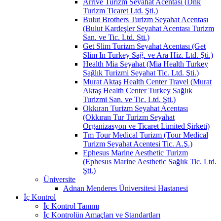
Arrive Turizm Seyahat Acentası (Dnk
Turizm Ticaret Ltd. Şti.)
Bulut Brothers Turizm Seyahat Acentası
(Bulut Kardeşler Seyahat Acentası Turizm
San. ve Tic. Ltd. Şti.)
Get Slim Turizm Seyahat Acentası (Get
Slim In Turkey Sağ. ve Ara Hiz. Ltd. Şti.)
Health Mia Seyahat (Mia Health Turkey
Sağlık Turizmi Seyahat Tic. Ltd. Şti.)
Murat Aktaş Health Center Travel (Murat
Aktaş Health Center Turkey Sağlık
Turizmi San. ve Tic. Ltd. Şti.)
Okkıran Turizm Seyahat Acentası
(Okkıran Tur Turizm Seyahat
Organizasyon ve Ticaret Limited Şirketi)
Tm Tour Medical Turizm (Tour Medical
Turizm Seyahat Acentesi Tic. A.Ş.)
Ephesus Marine Aesthetic Turizm
(Ephesus Marine Aesthetic Sağlık Tic. Ltd.
Şti.)
Üniversite
Adnan Menderes Üniversitesi Hastanesi
İç Kontrol
İç Kontrol Tanımı
İç Kontrolün Amaçları ve Standartları