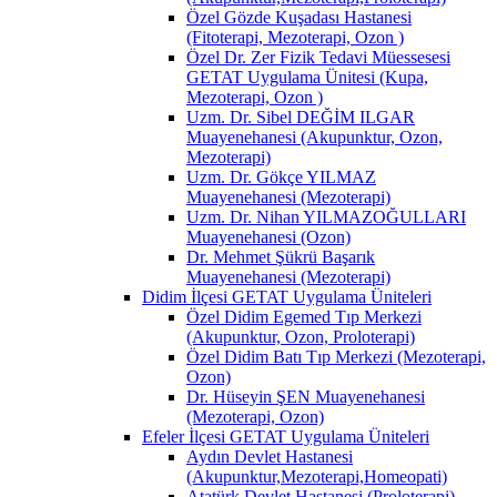
Özel Gözde Kuşadası Hastanesi
(Fitoterapi, Mezoterapi, Ozon )
Özel Dr. Zer Fizik Tedavi Müessesesi
GETAT Uygulama Ünitesi (Kupa,
Mezoterapi, Ozon )
Uzm. Dr. Sibel DEĞİM ILGAR
Muayenehanesi (Akupunktur, Ozon,
Mezoterapi)
Uzm. Dr. Gökçe YILMAZ
Muayenehanesi (Mezoterapi)
Uzm. Dr. Nihan YILMAZOĞULLARI
Muayenehanesi (Ozon)
Dr. Mehmet Şükrü Başarık
Muayenehanesi (Mezoterapi)
Didim İlçesi GETAT Uygulama Üniteleri
Özel Didim Egemed Tıp Merkezi
(Akupunktur, Ozon, Proloterapi)
Özel Didim Batı Tıp Merkezi (Mezoterapi,
Ozon)
Dr. Hüseyin ŞEN Muayenehanesi
(Mezoterapi, Ozon)
Efeler İlçesi GETAT Uygulama Üniteleri
Aydın Devlet Hastanesi
(Akupunktur,Mezoterapi,Homeopati)
Atatürk Devlet Hastanesi (Proloterapi)