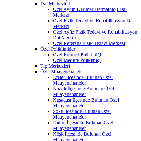
Dal Merkezleri
Özel Aydın Derimer Dermatoloji Dal
Merkezi
Özel Fizik Tedavi ve Rehabilitasyon Dal
Merkezi
Özel Ayfiz Fizik Tedavi ve Rehabilitasyon
Dal Merkezi
Özel Referans Fizik Tedavi Merkezi
Özel Poliklinikler
Özel Eromed Polikliniği
Özel Medlife Polikliniği
Tıp Merkezleri
Özel Muayenehaneler
Efeler İlçesinde Bulunan Özel
Muayenehaneler
Nazilli İlçesinde Bulunan Özel
Muayenehaneler
Kuşadası İlçesinde Bulunan Özel
Muayenehaneler
Söke İlçesinde Bulunan Özel
Muayenehaneler
Didim İlçesinde Bulunan Özel
Muayenehaneler
Köşk İlçesinde Bulunan Özel
Muayenehaneler