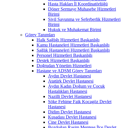
Hasta Hakları İl Koordinatörlüğü
Döner Sermaye Muhasebe Hizmetleri
Birimi
Sivil Savunma ve Seferberlik Hizmetleri
Birimi
Hukuk ve Muhakemat Birimi
Görev Tanımları
Halk Sağlığı Hizmetleri Başkanlığı
Kamu Hastaneleri Hizmetleri Başkanlığı
Sağlık Hastaneleri Hizmetleri Başkanlığı
Personel Hizmetleri Başkanlığı
Destek Hizmetleri Başkanlığı
Doğrudan Yönetim Hizmetleri
Hastane ve ADSM Görev Tanımları
Aydın Devlet Hastanesi
Atatürk Devlet Hastanesi
Aydın Kadın Doğum ve Çocuk
Hastalıkları Hastanesi
Nazilli Devlet Hastanesi
Söke Fehime Faik Kocagöz Devlet
Hastanesi
Didim Devlet Hastanesi
Kuşadası Devlet Hastanesi
Çine Devlet Hastanesi
Bozdoğan Rasim Menteşe İlçe Devlet