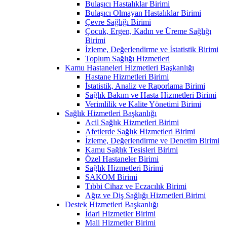
Bulaşıcı Hastalıklar Birimi
Bulaşıcı Olmayan Hastalıklar Birimi
Çevre Sağlığı Birimi
Çocuk, Ergen, Kadın ve Üreme Sağlığı
Birimi
İzleme, Değerlendirme ve İstatistik Birimi
Toplum Sağlığı Hizmetleri
Kamu Hastaneleri Hizmetleri Başkanlığı
Hastane Hizmetleri Birimi
İstatistik, Analiz ve Raporlama Birimi
Sağlık Bakım ve Hasta Hizmetleri Birimi
Verimlilik ve Kalite Yönetimi Birimi
Sağlık Hizmetleri Başkanlığı
Acil Sağlık Hizmetleri Birimi
Afetlerde Sağlık Hizmetleri Birimi
İzleme, Değerlendirme ve Denetim Birimi
Kamu Sağlık Tesisleri Birimi
Özel Hastaneler Birimi
Sağlık Hizmetleri Birimi
SAKOM Birimi
Tıbbi Cihaz ve Eczacılık Birimi
Ağız ve Diş Sağlığı Hizmetleri Birimi
Destek Hizmetleri Başkanlığı
İdari Hizmetler Birimi
Mali Hizmetler Birimi