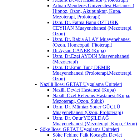
Adnan Menderes Üniversitesi Hastanesi (
Hipnoz, Ozon, Akupunktur, Kupa,
Mezoterapi, Proloterapi)
Uzm. Dr. Fatma Banu ÖZTÜRK
CEYHAN Muayenehanesi (Mezoterapi,
Ozon)
Uzm. Dr. Rabia ALAY Muayenehanesi
(Ozon, Homeopati, Fitoterapi)
Dr.Aysun CANER (Kupa)
Uzm. Dr.Ezgi AYDIN Muayenehanesi
(Mezoterapi)
Uzm. Dr.Emin Tunç DEMİR
Muayenehanesi (Proloterapi,Mezoterapi,
Ozon)
Nazilli İlçesi GETAT Uygulama Üniteleri
Nazilli Devlet Hastanesi (Kupa)
Nazilli Özel Referans Hastanesi (Kupa,
Mezoterapi, Ozon, Sülük)
Uzm. Dr. Mümtaz Soner GÜÇLÜ
Muayenehanesi (Ozon, Proloterapi)
Uzm. Dr. Onur YEŞİLDAĞ
Muayenehanesi (Mezoterapi, Kupa, Ozon)
Söke İlçesi GETAT Uygulama Üniteleri
Söke Fehime Faik Kocagöz Devlet