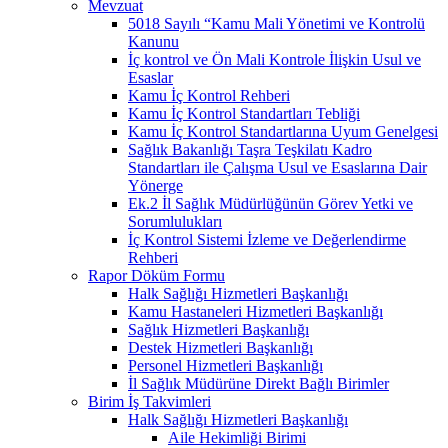
Mevzuat
5018 Sayılı “Kamu Mali Yönetimi ve Kontrolü
Kanunu
İç kontrol ve Ön Mali Kontrole İlişkin Usul ve
Esaslar
Kamu İç Kontrol Rehberi
Kamu İç Kontrol Standartları Tebliği
Kamu İç Kontrol Standartlarına Uyum Genelgesi
Sağlık Bakanlığı Taşra Teşkilatı Kadro
Standartları ile Çalışma Usul ve Esaslarına Dair
Yönerge
Ek.2 İl Sağlık Müdürlüğünün Görev Yetki ve
Sorumlulukları
İç Kontrol Sistemi İzleme ve Değerlendirme
Rehberi
Rapor Döküm Formu
Halk Sağlığı Hizmetleri Başkanlığı
Kamu Hastaneleri Hizmetleri Başkanlığı
Sağlık Hizmetleri Başkanlığı
Destek Hizmetleri Başkanlığı
Personel Hizmetleri Başkanlığı
İl Sağlık Müdürüne Direkt Bağlı Birimler
Birim İş Takvimleri
Halk Sağlığı Hizmetleri Başkanlığı
Aile Hekimliği Birimi