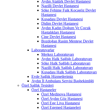
Aydın Atatürk Devlet Hastanesi
Nazilli Devlet Hastanesi
Söke Fehime Faik Kocagöz Devlet
Hastanesi
Kuşadası Devlet Hastanesi
Didim Devlet Hastanesi
Aydın Kadın Doğum Ve Çocuk
Hastalıkları Hastanesi
Çine Devlet Hastanesi
Bozdoğan Rasim Menteşe Devlet
Hastanesi
Laboratuvarlar
Merkez Laboratuvarı
Aydın Halk Sağlığı Laboratuvarı
Söke Halk Sağlığı Laboratuvarı
Nazilli Halk Sağlığı Laboratuvarı
Kuşadası Halk Sağlığı Laboratuvarı
Evde Sağlık Hizmetlerimiz
Aydın İl Ambulans Servisi Başhekimliği
Özel Sağlık Tesisleri
Özel Hastaneler
Özel Medinova Hastanesi
Özel Aydın Göz Hastanesi
Özel Ege Liva Hastanesi
Özel Egemed Hastaneleri