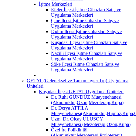
İşitme Merkezleri
Efeler İlçesi İşitme Cihazları Satış ve
Uygulama Merkezleri
Çine İlçesi İşitme Cihazları Satış ve
Uygulama Merkezleri
Didim İlçesi İşitme Cihazları Satış ve
Uygulama Merkezleri
Kuşadası İlçesi İşitme Cihazları Satış ve
Uygulama Merkezleri
Nazilli İlçesi İşitme Cihazları Satış ve
Uygulama Merkezleri
Söke İlçesi İşitme Cihazları Satış ve
Uygulama Merkezleri
GETAT (Geleneksel ve Tamamlayıcı Tıp) Uygulama
Üniteleri
Kuşadası İlçesi GETAT Uygulama Üniteleri
Dr. Ruhi GÜNDÜZ Muayenehanesi
(Akupunktur,Ozon,Mezoterapi,Kupa)
Dr. Derya ATTİLA
Muayenehanesi(Akupunktur,Hipnoz,Kupa,O
Uzm. Dr. Olcay ULUSOY
Muayenehanesi (Mezoterapi,Ozon,Kupa)
Özel İra Polikliniği
(Akupunktur,Mezoterapi,Proloterapi)