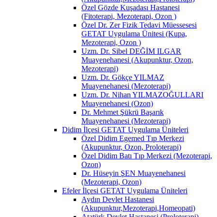
Özel Gözde Kuşadası Hastanesi
(Fitoterapi, Mezoterapi, Ozon )
Özel Dr. Zer Fizik Tedavi Müessesesi
GETAT Uygulama Ünitesi (Kupa,
Mezoterapi, Ozon )
Uzm. Dr. Sibel DEĞİM ILGAR
Muayenehanesi (Akupunktur, Ozon,
Mezoterapi)
Uzm. Dr. Gökçe YILMAZ
Muayenehanesi (Mezoterapi)
Uzm. Dr. Nihan YILMAZOĞULLARI
Muayenehanesi (Ozon)
Dr. Mehmet Şükrü Başarık
Muayenehanesi (Mezoterapi)
Didim İlçesi GETAT Uygulama Üniteleri
Özel Didim Egemed Tıp Merkezi
(Akupunktur, Ozon, Proloterapi)
Özel Didim Batı Tıp Merkezi (Mezoterapi,
Ozon)
Dr. Hüseyin ŞEN Muayenehanesi
(Mezoterapi, Ozon)
Efeler İlçesi GETAT Uygulama Üniteleri
Aydın Devlet Hastanesi
(Akupunktur,Mezoterapi,Homeopati)
Atatürk Devlet Hastanesi (Proloterapi)