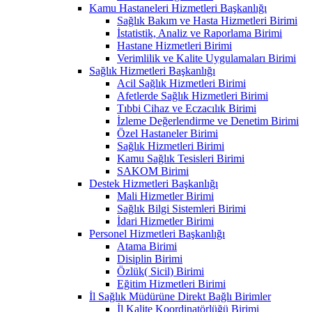
Kamu Hastaneleri Hizmetleri Başkanlığı
Sağlık Bakım ve Hasta Hizmetleri Birimi
İstatistik, Analiz ve Raporlama Birimi
Hastane Hizmetleri Birimi
Verimlilik ve Kalite Uygulamaları Birimi
Sağlık Hizmetleri Başkanlığı
Acil Sağlık Hizmetleri Birimi
Afetlerde Sağlık Hizmetleri Birimi
Tıbbi Cihaz ve Eczacılık Birimi
İzleme Değerlendirme ve Denetim Birimi
Özel Hastaneler Birimi
Sağlık Hizmetleri Birimi
Kamu Sağlık Tesisleri Birimi
SAKOM Birimi
Destek Hizmetleri Başkanlığı
Mali Hizmetler Birimi
Sağlık Bilgi Sistemleri Birimi
İdari Hizmetler Birimi
Personel Hizmetleri Başkanlığı
Atama Birimi
Disiplin Birimi
Özlük( Sicil) Birimi
Eğitim Hizmetleri Birimi
İl Sağlık Müdürüne Direkt Bağlı Birimler
İl Kalite Koordinatörlüğü Birimi