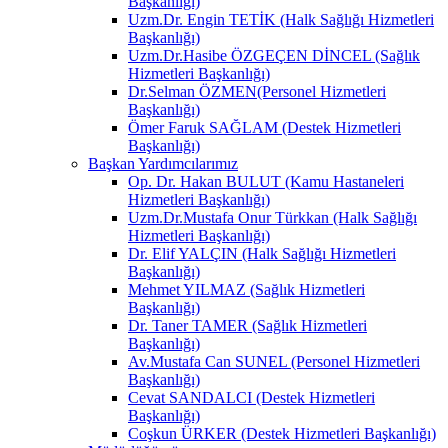
Başkanlığı)
Uzm.Dr. Engin TETİK (Halk Sağlığı Hizmetleri
Başkanlığı)
Uzm.Dr.Hasibe ÖZGEÇEN DİNCEL (Sağlık
Hizmetleri Başkanlığı)
Dr.Selman ÖZMEN(Personel Hizmetleri
Başkanlığı)
Ömer Faruk SAĞLAM (Destek Hizmetleri
Başkanlığı)
Başkan Yardımcılarımız
Op. Dr. Hakan BULUT (Kamu Hastaneleri
Hizmetleri Başkanlığı)
Uzm.Dr.Mustafa Onur Türkkan (Halk Sağlığı
Hizmetleri Başkanlığı)
Dr. Elif YALÇIN (Halk Sağlığı Hizmetleri
Başkanlığı)
Mehmet YILMAZ (Sağlık Hizmetleri
Başkanlığı)
Dr. Taner TAMER (Sağlık Hizmetleri
Başkanlığı)
Av.Mustafa Can SUNEL (Personel Hizmetleri
Başkanlığı)
Cevat SANDALCI (Destek Hizmetleri
Başkanlığı)
Coşkun ÜRKER (Destek Hizmetleri Başkanlığı)