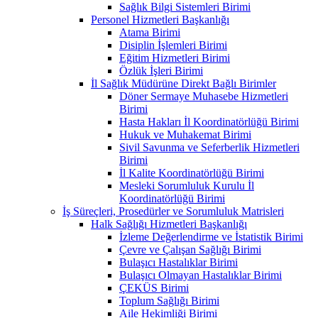
Sağlık Bilgi Sistemleri Birimi
Personel Hizmetleri Başkanlığı
Atama Birimi
Disiplin İşlemleri Birimi
Eğitim Hizmetleri Birimi
Özlük İşleri Birimi
İl Sağlık Müdürüne Direkt Bağlı Birimler
Döner Sermaye Muhasebe Hizmetleri
Birimi
Hasta Hakları İl Koordinatörlüğü Birimi
Hukuk ve Muhakemat Birimi
Sivil Savunma ve Seferberlik Hizmetleri
Birimi
İl Kalite Koordinatörlüğü Birimi
Mesleki Sorumluluk Kurulu İl
Koordinatörlüğü Birimi
İş Süreçleri, Prosedürler ve Sorumluluk Matrisleri
Halk Sağlığı Hizmetleri Başkanlığı
İzleme Değerlendirme ve İstatistik Birimi
Çevre ve Çalışan Sağlığı Birimi
Bulaşıcı Hastalıklar Birimi
Bulaşıcı Olmayan Hastalıklar Birimi
ÇEKÜS Birimi
Toplum Sağlığı Birimi
Aile Hekimliği Birimi