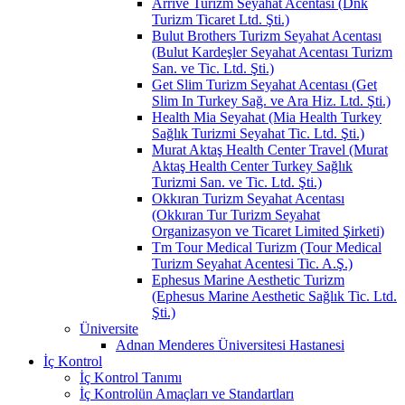
Arrive Turizm Seyahat Acentası (Dnk
Turizm Ticaret Ltd. Şti.)
Bulut Brothers Turizm Seyahat Acentası
(Bulut Kardeşler Seyahat Acentası Turizm
San. ve Tic. Ltd. Şti.)
Get Slim Turizm Seyahat Acentası (Get
Slim In Turkey Sağ. ve Ara Hiz. Ltd. Şti.)
Health Mia Seyahat (Mia Health Turkey
Sağlık Turizmi Seyahat Tic. Ltd. Şti.)
Murat Aktaş Health Center Travel (Murat
Aktaş Health Center Turkey Sağlık
Turizmi San. ve Tic. Ltd. Şti.)
Okkıran Turizm Seyahat Acentası
(Okkıran Tur Turizm Seyahat
Organizasyon ve Ticaret Limited Şirketi)
Tm Tour Medical Turizm (Tour Medical
Turizm Seyahat Acentesi Tic. A.Ş.)
Ephesus Marine Aesthetic Turizm
(Ephesus Marine Aesthetic Sağlık Tic. Ltd.
Şti.)
Üniversite
Adnan Menderes Üniversitesi Hastanesi
İç Kontrol
İç Kontrol Tanımı
İç Kontrolün Amaçları ve Standartları