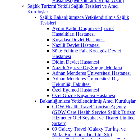
Hastanesi (Mezoterapi, Kupa, Ozon)
Sağlık Turizmi Yetkili Sağlık Tesisleri ve Aracı
Kuruluşlar
Sağlık Bakanlığımızca Yetkilendirilmiş Sağlık
Tesisleri
Aydın Kadın Doğum ve Çocuk
Hastalıkları Hastanesi
Kuşadası Devlet Hastanesi
Nazilli Devlet Hastanesi
Söke Fehime Faik Kocagöz Devlet
Hastanesi
Didim Devlet Hastanesi
Nazilli Ağız ve Diş Sağlığı Merkezi
Adnan Menderes Üniversitesi Hastanesi
Adnan Menderes Üniversitesi Diş
Hekimliği Fakültesi
Özel Egemed Hastanesi
Özel Gözde Kuşadası Hastanesi
Bakanlığımızca Yetkilendirilmiş Aracı Kuruluşlar
GDW Health Travel Tourism Agency
(GDW Care Health Service Sağlık Turizm
Hizmetler Otel Seyahat ve Ticaret Limited
Şirketi)
09 Galaxy Travel (Galaxy Tur İnş. ve
Malz. Eml. Gıda Tic. Ltd. Şti.)