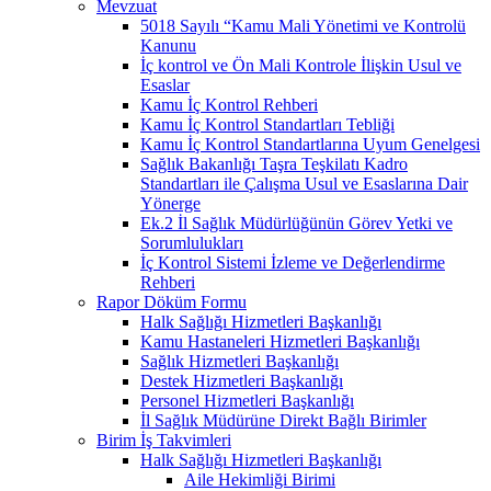
Mevzuat
5018 Sayılı “Kamu Mali Yönetimi ve Kontrolü
Kanunu
İç kontrol ve Ön Mali Kontrole İlişkin Usul ve
Esaslar
Kamu İç Kontrol Rehberi
Kamu İç Kontrol Standartları Tebliği
Kamu İç Kontrol Standartlarına Uyum Genelgesi
Sağlık Bakanlığı Taşra Teşkilatı Kadro
Standartları ile Çalışma Usul ve Esaslarına Dair
Yönerge
Ek.2 İl Sağlık Müdürlüğünün Görev Yetki ve
Sorumlulukları
İç Kontrol Sistemi İzleme ve Değerlendirme
Rehberi
Rapor Döküm Formu
Halk Sağlığı Hizmetleri Başkanlığı
Kamu Hastaneleri Hizmetleri Başkanlığı
Sağlık Hizmetleri Başkanlığı
Destek Hizmetleri Başkanlığı
Personel Hizmetleri Başkanlığı
İl Sağlık Müdürüne Direkt Bağlı Birimler
Birim İş Takvimleri
Halk Sağlığı Hizmetleri Başkanlığı
Aile Hekimliği Birimi