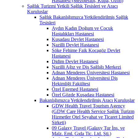
Hastanesi (Mezoterapi, Kupa, Ozon)
Sağlık Turizmi Yetkili Sağlık Tesisleri ve Aracı
Kuruluşlar
Sağlık Bakanlığımızca Yetkilendirilmiş Sağlık
Tesisleri
Aydın Kadın Doğum ve Çocuk
Hastalıkları Hastanesi
Kuşadası Devlet Hastanesi
Nazilli Devlet Hastanesi
Söke Fehime Faik Kocagöz Devlet
Hastanesi
Didim Devlet Hastanesi
Nazilli Ağız ve Diş Sağlığı Merkezi
Adnan Menderes Üniversitesi Hastanesi
Adnan Menderes Üniversitesi Diş
Hekimliği Fakültesi
Özel Egemed Hastanesi
Özel Gözde Kuşadası Hastanesi
Bakanlığımızca Yetkilendirilmiş Aracı Kuruluşlar
GDW Health Travel Tourism Agency
(GDW Care Health Service Sağlık Turizm
Hizmetler Otel Seyahat ve Ticaret Limited
Şirketi)
09 Galaxy Travel (Galaxy Tur İnş. ve
Malz. Eml. Gıda Tic. Ltd. Şti.)