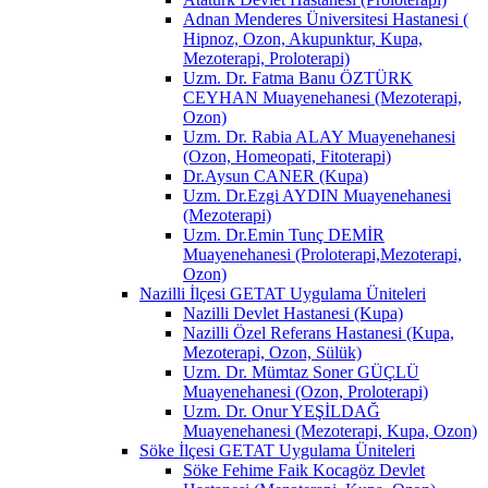
Adnan Menderes Üniversitesi Hastanesi (
Hipnoz, Ozon, Akupunktur, Kupa,
Mezoterapi, Proloterapi)
Uzm. Dr. Fatma Banu ÖZTÜRK
CEYHAN Muayenehanesi (Mezoterapi,
Ozon)
Uzm. Dr. Rabia ALAY Muayenehanesi
(Ozon, Homeopati, Fitoterapi)
Dr.Aysun CANER (Kupa)
Uzm. Dr.Ezgi AYDIN Muayenehanesi
(Mezoterapi)
Uzm. Dr.Emin Tunç DEMİR
Muayenehanesi (Proloterapi,Mezoterapi,
Ozon)
Nazilli İlçesi GETAT Uygulama Üniteleri
Nazilli Devlet Hastanesi (Kupa)
Nazilli Özel Referans Hastanesi (Kupa,
Mezoterapi, Ozon, Sülük)
Uzm. Dr. Mümtaz Soner GÜÇLÜ
Muayenehanesi (Ozon, Proloterapi)
Uzm. Dr. Onur YEŞİLDAĞ
Muayenehanesi (Mezoterapi, Kupa, Ozon)
Söke İlçesi GETAT Uygulama Üniteleri
Söke Fehime Faik Kocagöz Devlet