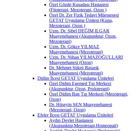
Özel Gözde Kuşadası Hastanesi
(Fitoterapi, Mezoterapi, Ozon )
Özel Dr. Zer Fizik Tedavi Müessesesi
GETAT Uygulama Ünitesi (Kupa,
Mezoterapi, Ozon )
Uzm. Dr. Sibel DEĞİM ILGAR
Muayenehanesi (Akupunktur, Ozon,
Mezoterapi)
Uzm. Dr. Gökçe YILMAZ
Muayenehanesi (Mezoterapi)
Uzm. Dr. Nihan YILMAZOĞULLARI
Muayenehanesi (Ozon)
Dr. Mehmet Şükrü Başarık
Muayenehanesi (Mezoterapi)
Didim İlçesi GETAT Uygulama Üniteleri
Özel Didim Egemed Tıp Merkezi
(Akupunktur, Ozon, Proloterapi)
Özel Didim Batı Tıp Merkezi (Mezoterapi,
Ozon)
Dr. Hüseyin ŞEN Muayenehanesi
(Mezoterapi, Ozon)
Efeler İlçesi GETAT Uygulama Üniteleri
Aydın Devlet Hastanesi
(Akupunktur,Mezoterapi,Homeopati)
Atatürk Devlet Hastanesi (Proloterapi)