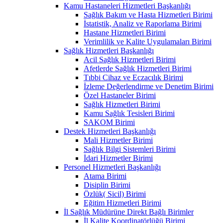
Kamu Hastaneleri Hizmetleri Başkanlığı
Sağlık Bakım ve Hasta Hizmetleri Birimi
İstatistik, Analiz ve Raporlama Birimi
Hastane Hizmetleri Birimi
Verimlilik ve Kalite Uygulamaları Birimi
Sağlık Hizmetleri Başkanlığı
Acil Sağlık Hizmetleri Birimi
Afetlerde Sağlık Hizmetleri Birimi
Tıbbi Cihaz ve Eczacılık Birimi
İzleme Değerlendirme ve Denetim Birimi
Özel Hastaneler Birimi
Sağlık Hizmetleri Birimi
Kamu Sağlık Tesisleri Birimi
SAKOM Birimi
Destek Hizmetleri Başkanlığı
Mali Hizmetler Birimi
Sağlık Bilgi Sistemleri Birimi
İdari Hizmetler Birimi
Personel Hizmetleri Başkanlığı
Atama Birimi
Disiplin Birimi
Özlük( Sicil) Birimi
Eğitim Hizmetleri Birimi
İl Sağlık Müdürüne Direkt Bağlı Birimler
İl Kalite Koordinatörlüğü Birimi