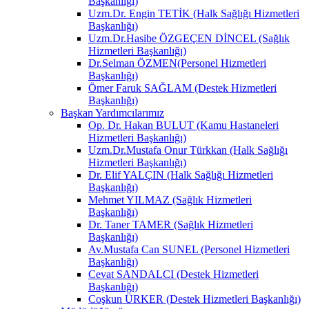
Başkanlığı)
Uzm.Dr. Engin TETİK (Halk Sağlığı Hizmetleri
Başkanlığı)
Uzm.Dr.Hasibe ÖZGEÇEN DİNCEL (Sağlık
Hizmetleri Başkanlığı)
Dr.Selman ÖZMEN(Personel Hizmetleri
Başkanlığı)
Ömer Faruk SAĞLAM (Destek Hizmetleri
Başkanlığı)
Başkan Yardımcılarımız
Op. Dr. Hakan BULUT (Kamu Hastaneleri
Hizmetleri Başkanlığı)
Uzm.Dr.Mustafa Onur Türkkan (Halk Sağlığı
Hizmetleri Başkanlığı)
Dr. Elif YALÇIN (Halk Sağlığı Hizmetleri
Başkanlığı)
Mehmet YILMAZ (Sağlık Hizmetleri
Başkanlığı)
Dr. Taner TAMER (Sağlık Hizmetleri
Başkanlığı)
Av.Mustafa Can SUNEL (Personel Hizmetleri
Başkanlığı)
Cevat SANDALCI (Destek Hizmetleri
Başkanlığı)
Coşkun ÜRKER (Destek Hizmetleri Başkanlığı)