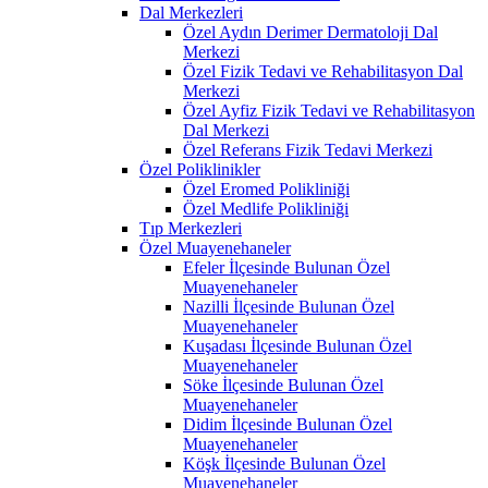
Dal Merkezleri
Özel Aydın Derimer Dermatoloji Dal
Merkezi
Özel Fizik Tedavi ve Rehabilitasyon Dal
Merkezi
Özel Ayfiz Fizik Tedavi ve Rehabilitasyon
Dal Merkezi
Özel Referans Fizik Tedavi Merkezi
Özel Poliklinikler
Özel Eromed Polikliniği
Özel Medlife Polikliniği
Tıp Merkezleri
Özel Muayenehaneler
Efeler İlçesinde Bulunan Özel
Muayenehaneler
Nazilli İlçesinde Bulunan Özel
Muayenehaneler
Kuşadası İlçesinde Bulunan Özel
Muayenehaneler
Söke İlçesinde Bulunan Özel
Muayenehaneler
Didim İlçesinde Bulunan Özel
Muayenehaneler
Köşk İlçesinde Bulunan Özel
Muayenehaneler