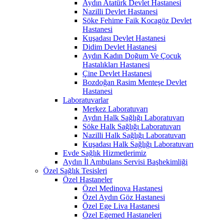
Aydın Atatürk Devlet Hastanesi
Nazilli Devlet Hastanesi
Söke Fehime Faik Kocagöz Devlet
Hastanesi
Kuşadası Devlet Hastanesi
Didim Devlet Hastanesi
Aydın Kadın Doğum Ve Çocuk
Hastalıkları Hastanesi
Çine Devlet Hastanesi
Bozdoğan Rasim Menteşe Devlet
Hastanesi
Laboratuvarlar
Merkez Laboratuvarı
Aydın Halk Sağlığı Laboratuvarı
Söke Halk Sağlığı Laboratuvarı
Nazilli Halk Sağlığı Laboratuvarı
Kuşadası Halk Sağlığı Laboratuvarı
Evde Sağlık Hizmetlerimiz
Aydın İl Ambulans Servisi Başhekimliği
Özel Sağlık Tesisleri
Özel Hastaneler
Özel Medinova Hastanesi
Özel Aydın Göz Hastanesi
Özel Ege Liva Hastanesi
Özel Egemed Hastaneleri