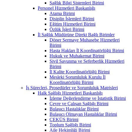
Sağlık Bilgi Sistemleri Birimi
Personel Hizmetleri Başkanlığı
Atama Birimi
Disiplin İşlemleri Birimi
Eğitim Hizmetleri Birimi
Özlük İşleri Birimi
İl Sağlık Müdürüne Direkt Bağlı Birimler
Döner Sermaye Muhasebe Hizmetleri
Birimi
Hasta Hakları İl Koordinatörlüğü Birimi
Hukuk ve Muhakemat Birimi
Sivil Savunma ve Seferberlik Hizmetleri
Birimi
İl Kalite Koordinatörlüğü Birimi
Mesleki Sorumluluk Kurulu İl
Koordinatörlüğü Birimi
İş Süreçleri, Prosedürler ve Sorumluluk Matrisleri
Halk Sağlığı Hizmetleri Başkanlığı
İzleme Değerlendirme ve İstatistik Birimi
Çevre ve Çalışan Sağlığı Birimi
Bulaşıcı Hastalıklar Birimi
Bulaşıcı Olmayan Hastalıklar Birimi
ÇEKÜS Birimi
Toplum Sağlığı Birimi
Aile Hekimliği Birimi