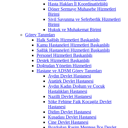
Hasta Hakları İl Koordinatörlüğü
Döner Sermaye Muhasebe Hizmetleri
Birimi
Sivil Savunma ve Seferberlik Hizmetleri
Birimi
Hukuk ve Muhakemat Birimi
Görev Tanımları
Halk Sağlığı Hizmetleri Başkanlığı
Kamu Hastaneleri Hizmetleri Başkanlığı
Sağlık Hastaneleri Hizmetleri Başkanlığı
Personel Hizmetleri Başkanlığı
Destek Hizmetleri Başkanlığı
Doğrudan Yönetim Hizmetleri
Hastane ve ADSM Görev Tanımları
Aydın Devlet Hastanesi
Atatürk Devlet Hastanesi
Aydın Kadın Doğum ve Çocuk
Hastalıkları Hastanesi
Nazilli Devlet Hastanesi
Söke Fehime Faik Kocagöz Devlet
Hastanesi
Didim Devlet Hastanesi
Kuşadası Devlet Hastanesi
Çine Devlet Hastanesi
Bozdoğan Rasim Menteşe İlçe Devlet