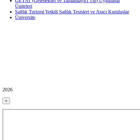
GETAT (Geleneksel ve Tamamlayıcı Tıp) Uygulama
Üniteleri
Sağlık Turizmi Yetkili Sağlık Tesisleri ve Aracı Kuruluşlar
Üniversite
2026
×