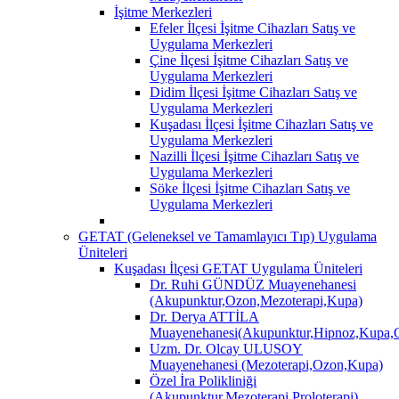
İşitme Merkezleri
Efeler İlçesi İşitme Cihazları Satış ve
Uygulama Merkezleri
Çine İlçesi İşitme Cihazları Satış ve
Uygulama Merkezleri
Didim İlçesi İşitme Cihazları Satış ve
Uygulama Merkezleri
Kuşadası İlçesi İşitme Cihazları Satış ve
Uygulama Merkezleri
Nazilli İlçesi İşitme Cihazları Satış ve
Uygulama Merkezleri
Söke İlçesi İşitme Cihazları Satış ve
Uygulama Merkezleri
GETAT (Geleneksel ve Tamamlayıcı Tıp) Uygulama
Üniteleri
Kuşadası İlçesi GETAT Uygulama Üniteleri
Dr. Ruhi GÜNDÜZ Muayenehanesi
(Akupunktur,Ozon,Mezoterapi,Kupa)
Dr. Derya ATTİLA
Muayenehanesi(Akupunktur,Hipnoz,Kupa,O
Uzm. Dr. Olcay ULUSOY
Muayenehanesi (Mezoterapi,Ozon,Kupa)
Özel İra Polikliniği
(Akupunktur,Mezoterapi,Proloterapi)