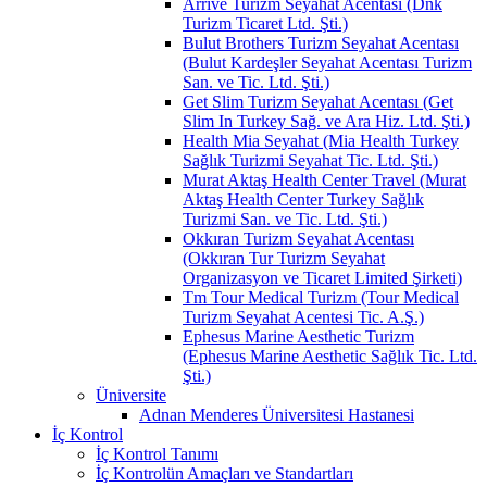
Arrive Turizm Seyahat Acentası (Dnk
Turizm Ticaret Ltd. Şti.)
Bulut Brothers Turizm Seyahat Acentası
(Bulut Kardeşler Seyahat Acentası Turizm
San. ve Tic. Ltd. Şti.)
Get Slim Turizm Seyahat Acentası (Get
Slim In Turkey Sağ. ve Ara Hiz. Ltd. Şti.)
Health Mia Seyahat (Mia Health Turkey
Sağlık Turizmi Seyahat Tic. Ltd. Şti.)
Murat Aktaş Health Center Travel (Murat
Aktaş Health Center Turkey Sağlık
Turizmi San. ve Tic. Ltd. Şti.)
Okkıran Turizm Seyahat Acentası
(Okkıran Tur Turizm Seyahat
Organizasyon ve Ticaret Limited Şirketi)
Tm Tour Medical Turizm (Tour Medical
Turizm Seyahat Acentesi Tic. A.Ş.)
Ephesus Marine Aesthetic Turizm
(Ephesus Marine Aesthetic Sağlık Tic. Ltd.
Şti.)
Üniversite
Adnan Menderes Üniversitesi Hastanesi
İç Kontrol
İç Kontrol Tanımı
İç Kontrolün Amaçları ve Standartları