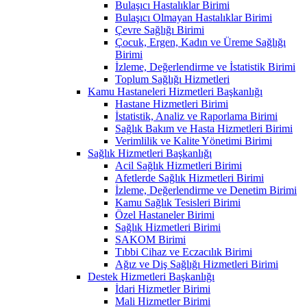
Bulaşıcı Hastalıklar Birimi
Bulaşıcı Olmayan Hastalıklar Birimi
Çevre Sağlığı Birimi
Çocuk, Ergen, Kadın ve Üreme Sağlığı
Birimi
İzleme, Değerlendirme ve İstatistik Birimi
Toplum Sağlığı Hizmetleri
Kamu Hastaneleri Hizmetleri Başkanlığı
Hastane Hizmetleri Birimi
İstatistik, Analiz ve Raporlama Birimi
Sağlık Bakım ve Hasta Hizmetleri Birimi
Verimlilik ve Kalite Yönetimi Birimi
Sağlık Hizmetleri Başkanlığı
Acil Sağlık Hizmetleri Birimi
Afetlerde Sağlık Hizmetleri Birimi
İzleme, Değerlendirme ve Denetim Birimi
Kamu Sağlık Tesisleri Birimi
Özel Hastaneler Birimi
Sağlık Hizmetleri Birimi
SAKOM Birimi
Tıbbi Cihaz ve Eczacılık Birimi
Ağız ve Diş Sağlığı Hizmetleri Birimi
Destek Hizmetleri Başkanlığı
İdari Hizmetler Birimi
Mali Hizmetler Birimi