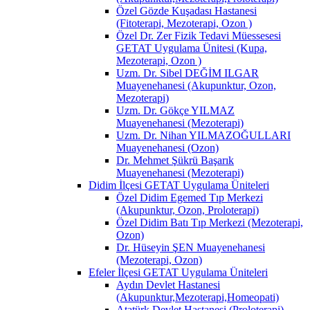
Özel Gözde Kuşadası Hastanesi
(Fitoterapi, Mezoterapi, Ozon )
Özel Dr. Zer Fizik Tedavi Müessesesi
GETAT Uygulama Ünitesi (Kupa,
Mezoterapi, Ozon )
Uzm. Dr. Sibel DEĞİM ILGAR
Muayenehanesi (Akupunktur, Ozon,
Mezoterapi)
Uzm. Dr. Gökçe YILMAZ
Muayenehanesi (Mezoterapi)
Uzm. Dr. Nihan YILMAZOĞULLARI
Muayenehanesi (Ozon)
Dr. Mehmet Şükrü Başarık
Muayenehanesi (Mezoterapi)
Didim İlçesi GETAT Uygulama Üniteleri
Özel Didim Egemed Tıp Merkezi
(Akupunktur, Ozon, Proloterapi)
Özel Didim Batı Tıp Merkezi (Mezoterapi,
Ozon)
Dr. Hüseyin ŞEN Muayenehanesi
(Mezoterapi, Ozon)
Efeler İlçesi GETAT Uygulama Üniteleri
Aydın Devlet Hastanesi
(Akupunktur,Mezoterapi,Homeopati)
Atatürk Devlet Hastanesi (Proloterapi)