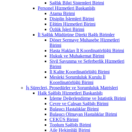
Sağlık Bilgi Sistemleri Birimi
Personel Hizmetleri Başkanlığı
Atama Birimi
Disiplin İşlemleri Birimi
Eğitim Hizmetleri Birimi
Özlük İşleri Birimi
İl Sağlık Müdürüne Direkt Bağlı Birimler
Döner Sermaye Muhasebe Hizmetleri
Birimi
Hasta Hakları İl Koordinatörlüğü Birimi
Hukuk ve Muhakemat Birimi
Sivil Savunma ve Seferberlik Hizmetleri
Birimi
İl Kalite Koordinatörlüğü Birimi
Mesleki Sorumluluk Kurulu İl
Koordinatörlüğü Birimi
İş Süreçleri, Prosedürler ve Sorumluluk Matrisleri
Halk Sağlığı Hizmetleri Başkanlığı
İzleme Değerlendirme ve İstatistik Birimi
Çevre ve Çalışan Sağlığı Birimi
Bulaşıcı Hastalıklar Birimi
Bulaşıcı Olmayan Hastalıklar Birimi
ÇEKÜS Birimi
Toplum Sağlığı Birimi
Aile Hekimliği Birimi