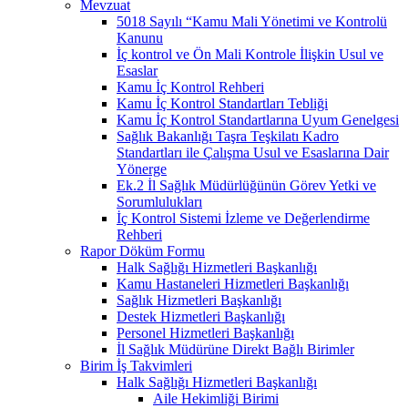
Mevzuat
5018 Sayılı “Kamu Mali Yönetimi ve Kontrolü
Kanunu
İç kontrol ve Ön Mali Kontrole İlişkin Usul ve
Esaslar
Kamu İç Kontrol Rehberi
Kamu İç Kontrol Standartları Tebliği
Kamu İç Kontrol Standartlarına Uyum Genelgesi
Sağlık Bakanlığı Taşra Teşkilatı Kadro
Standartları ile Çalışma Usul ve Esaslarına Dair
Yönerge
Ek.2 İl Sağlık Müdürlüğünün Görev Yetki ve
Sorumlulukları
İç Kontrol Sistemi İzleme ve Değerlendirme
Rehberi
Rapor Döküm Formu
Halk Sağlığı Hizmetleri Başkanlığı
Kamu Hastaneleri Hizmetleri Başkanlığı
Sağlık Hizmetleri Başkanlığı
Destek Hizmetleri Başkanlığı
Personel Hizmetleri Başkanlığı
İl Sağlık Müdürüne Direkt Bağlı Birimler
Birim İş Takvimleri
Halk Sağlığı Hizmetleri Başkanlığı
Aile Hekimliği Birimi