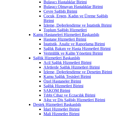
Bulaşıcı Hastalıklar Birimi
Bulaşıcı Olmayan Hastalıklar Birimi
Çevre Sağlığı Birimi
Çocuk, Ergen, Kadın ve Üreme Sağlığı
Birimi
İzleme, Değerlendirme ve İstatistik Birimi
Toplum Sağlığı Hizmetleri
Kamu Hastaneleri Hizmetleri Başkanlığı
Hastane Hizmetleri Birimi
İstatistik, Analiz ve Raporlama Birimi
Sağlık Bakım ve Hasta Hizmetleri Birimi
Verimlilik ve Kalite Yönetimi Birimi
Sağlık Hizmetleri Başkanlığı
Acil Sağlık Hizmetleri Birimi
Afetlerde Sağlık Hizmetleri Birimi
İzleme, Değerlendirme ve Denetim Birimi
Kamu Sağlık Tesisleri Birimi
Özel Hastaneler Birimi
Sağlık Hizmetleri Birimi
SAKOM Birimi
Tıbbi Cihaz ve Eczacılık Birimi
Ağız ve Diş Sağlığı Hizmetleri Birimi
Destek Hizmetleri Başkanlığı
İdari Hizmetler Birimi
Mali Hizmetler Birimi