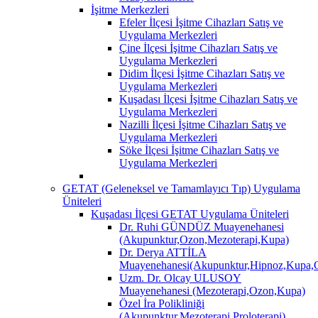
İşitme Merkezleri
Efeler İlçesi İşitme Cihazları Satış ve
Uygulama Merkezleri
Çine İlçesi İşitme Cihazları Satış ve
Uygulama Merkezleri
Didim İlçesi İşitme Cihazları Satış ve
Uygulama Merkezleri
Kuşadası İlçesi İşitme Cihazları Satış ve
Uygulama Merkezleri
Nazilli İlçesi İşitme Cihazları Satış ve
Uygulama Merkezleri
Söke İlçesi İşitme Cihazları Satış ve
Uygulama Merkezleri
GETAT (Geleneksel ve Tamamlayıcı Tıp) Uygulama
Üniteleri
Kuşadası İlçesi GETAT Uygulama Üniteleri
Dr. Ruhi GÜNDÜZ Muayenehanesi
(Akupunktur,Ozon,Mezoterapi,Kupa)
Dr. Derya ATTİLA
Muayenehanesi(Akupunktur,Hipnoz,Kupa,O
Uzm. Dr. Olcay ULUSOY
Muayenehanesi (Mezoterapi,Ozon,Kupa)
Özel İra Polikliniği
(Akupunktur,Mezoterapi,Proloterapi)