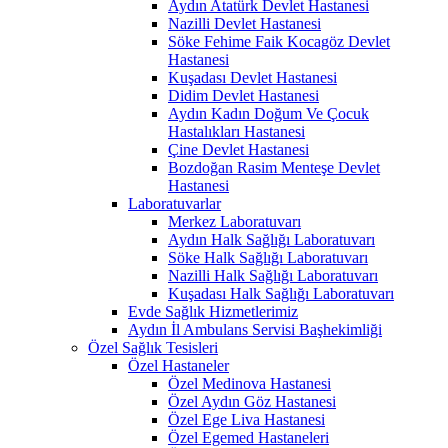
Aydın Atatürk Devlet Hastanesi
Nazilli Devlet Hastanesi
Söke Fehime Faik Kocagöz Devlet
Hastanesi
Kuşadası Devlet Hastanesi
Didim Devlet Hastanesi
Aydın Kadın Doğum Ve Çocuk
Hastalıkları Hastanesi
Çine Devlet Hastanesi
Bozdoğan Rasim Menteşe Devlet
Hastanesi
Laboratuvarlar
Merkez Laboratuvarı
Aydın Halk Sağlığı Laboratuvarı
Söke Halk Sağlığı Laboratuvarı
Nazilli Halk Sağlığı Laboratuvarı
Kuşadası Halk Sağlığı Laboratuvarı
Evde Sağlık Hizmetlerimiz
Aydın İl Ambulans Servisi Başhekimliği
Özel Sağlık Tesisleri
Özel Hastaneler
Özel Medinova Hastanesi
Özel Aydın Göz Hastanesi
Özel Ege Liva Hastanesi
Özel Egemed Hastaneleri