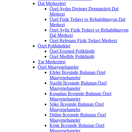
Dal Merkezleri
Özel Aydın Derimer Dermatoloji Dal
Merkezi
Özel Fizik Tedavi ve Rehabilitasyon Dal
Merkezi
Özel Ayfiz Fizik Tedavi ve Rehabilitasyon
Dal Merkezi
Özel Referans Fizik Tedavi Merkezi
Özel Poliklinikler
Özel Eromed Polikliniği
Özel Medlife Polikliniği
Tıp Merkezleri
Özel Muayenehaneler
Efeler İlçesinde Bulunan Özel
Muayenehaneler
Nazilli İlçesinde Bulunan Özel
Muayenehaneler
Kuşadası İlçesinde Bulunan Özel
Muayenehaneler
Söke İlçesinde Bulunan Özel
Muayenehaneler
Didim İlçesinde Bulunan Özel
Muayenehaneler
Köşk İlçesinde Bulunan Özel
Muayenehaneler