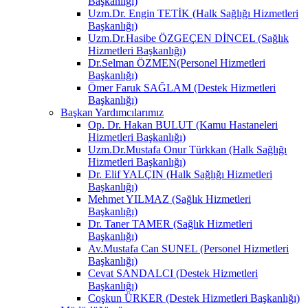
Başkanlığı)
Uzm.Dr. Engin TETİK (Halk Sağlığı Hizmetleri
Başkanlığı)
Uzm.Dr.Hasibe ÖZGEÇEN DİNCEL (Sağlık
Hizmetleri Başkanlığı)
Dr.Selman ÖZMEN(Personel Hizmetleri
Başkanlığı)
Ömer Faruk SAĞLAM (Destek Hizmetleri
Başkanlığı)
Başkan Yardımcılarımız
Op. Dr. Hakan BULUT (Kamu Hastaneleri
Hizmetleri Başkanlığı)
Uzm.Dr.Mustafa Onur Türkkan (Halk Sağlığı
Hizmetleri Başkanlığı)
Dr. Elif YALÇIN (Halk Sağlığı Hizmetleri
Başkanlığı)
Mehmet YILMAZ (Sağlık Hizmetleri
Başkanlığı)
Dr. Taner TAMER (Sağlık Hizmetleri
Başkanlığı)
Av.Mustafa Can SUNEL (Personel Hizmetleri
Başkanlığı)
Cevat SANDALCI (Destek Hizmetleri
Başkanlığı)
Coşkun ÜRKER (Destek Hizmetleri Başkanlığı)