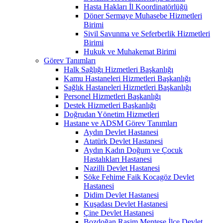
Hasta Hakları İl Koordinatörlüğü
Döner Sermaye Muhasebe Hizmetleri
Birimi
Sivil Savunma ve Seferberlik Hizmetleri
Birimi
Hukuk ve Muhakemat Birimi
Görev Tanımları
Halk Sağlığı Hizmetleri Başkanlığı
Kamu Hastaneleri Hizmetleri Başkanlığı
Sağlık Hastaneleri Hizmetleri Başkanlığı
Personel Hizmetleri Başkanlığı
Destek Hizmetleri Başkanlığı
Doğrudan Yönetim Hizmetleri
Hastane ve ADSM Görev Tanımları
Aydın Devlet Hastanesi
Atatürk Devlet Hastanesi
Aydın Kadın Doğum ve Çocuk
Hastalıkları Hastanesi
Nazilli Devlet Hastanesi
Söke Fehime Faik Kocagöz Devlet
Hastanesi
Didim Devlet Hastanesi
Kuşadası Devlet Hastanesi
Çine Devlet Hastanesi
Bozdoğan Rasim Menteşe İlçe Devlet