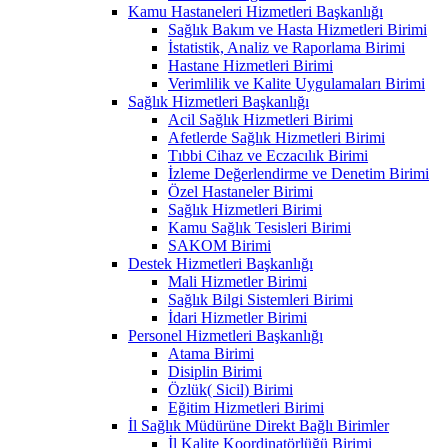
Kamu Hastaneleri Hizmetleri Başkanlığı
Sağlık Bakım ve Hasta Hizmetleri Birimi
İstatistik, Analiz ve Raporlama Birimi
Hastane Hizmetleri Birimi
Verimlilik ve Kalite Uygulamaları Birimi
Sağlık Hizmetleri Başkanlığı
Acil Sağlık Hizmetleri Birimi
Afetlerde Sağlık Hizmetleri Birimi
Tıbbi Cihaz ve Eczacılık Birimi
İzleme Değerlendirme ve Denetim Birimi
Özel Hastaneler Birimi
Sağlık Hizmetleri Birimi
Kamu Sağlık Tesisleri Birimi
SAKOM Birimi
Destek Hizmetleri Başkanlığı
Mali Hizmetler Birimi
Sağlık Bilgi Sistemleri Birimi
İdari Hizmetler Birimi
Personel Hizmetleri Başkanlığı
Atama Birimi
Disiplin Birimi
Özlük( Sicil) Birimi
Eğitim Hizmetleri Birimi
İl Sağlık Müdürüne Direkt Bağlı Birimler
İl Kalite Koordinatörlüğü Birimi