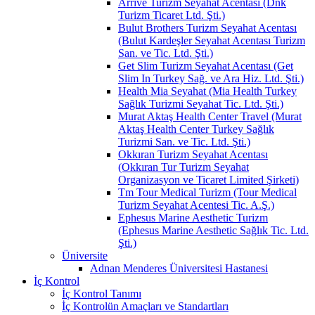
Arrive Turizm Seyahat Acentası (Dnk
Turizm Ticaret Ltd. Şti.)
Bulut Brothers Turizm Seyahat Acentası
(Bulut Kardeşler Seyahat Acentası Turizm
San. ve Tic. Ltd. Şti.)
Get Slim Turizm Seyahat Acentası (Get
Slim In Turkey Sağ. ve Ara Hiz. Ltd. Şti.)
Health Mia Seyahat (Mia Health Turkey
Sağlık Turizmi Seyahat Tic. Ltd. Şti.)
Murat Aktaş Health Center Travel (Murat
Aktaş Health Center Turkey Sağlık
Turizmi San. ve Tic. Ltd. Şti.)
Okkıran Turizm Seyahat Acentası
(Okkıran Tur Turizm Seyahat
Organizasyon ve Ticaret Limited Şirketi)
Tm Tour Medical Turizm (Tour Medical
Turizm Seyahat Acentesi Tic. A.Ş.)
Ephesus Marine Aesthetic Turizm
(Ephesus Marine Aesthetic Sağlık Tic. Ltd.
Şti.)
Üniversite
Adnan Menderes Üniversitesi Hastanesi
İç Kontrol
İç Kontrol Tanımı
İç Kontrolün Amaçları ve Standartları