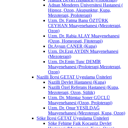
Adnan Menderes Üniversitesi Hastanesi (
Hipnoz, Ozon, Akupunktur, Kupa,
Mezoterapi, Proloterapi)
Uzm. Dr. Fatma Banu ÖZTÜRK
CEYHAN Muayenehanesi (Mezoterapi,
Ozon)
Uzm. Dr. Rabia ALAY Muayenehanesi
(Ozon, Homeopati, Fitoterapi)
Dr.Aysun CANER (Kupa)
Uzm. Dr.Ezgi AYDIN Muayenehanesi
(Mezoterapi)
Uzm. Dr.Emin Tunç DEMİR
Muayenehanesi (Proloterapi,Mezoterapi,
Ozon)
Nazilli İlçesi GETAT Uygulama Üniteleri
Nazilli Devlet Hastanesi (Kupa)
Nazilli Özel Referans Hastanesi (Kupa,
Mezoterapi, Ozon, Sülük)
Uzm. Dr. Mümtaz Soner GÜÇLÜ
Muayenehanesi (Ozon, Proloterapi)
Uzm. Dr. Onur YEŞİLDAĞ
Muayenehanesi (Mezoterapi, Kupa, Ozon)
Söke İlçesi GETAT Uygulama Üniteleri
Söke Fehime Faik Kocagöz Devlet