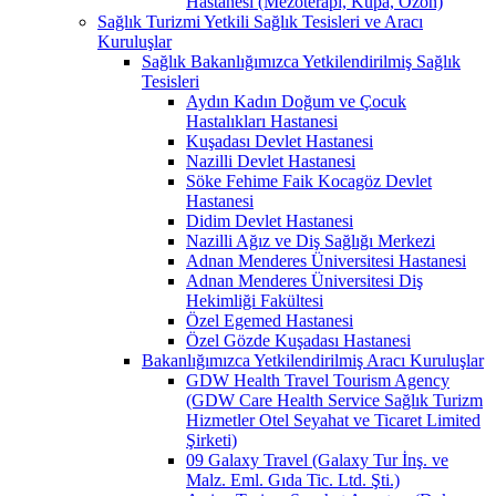
Hastanesi (Mezoterapi, Kupa, Ozon)
Sağlık Turizmi Yetkili Sağlık Tesisleri ve Aracı
Kuruluşlar
Sağlık Bakanlığımızca Yetkilendirilmiş Sağlık
Tesisleri
Aydın Kadın Doğum ve Çocuk
Hastalıkları Hastanesi
Kuşadası Devlet Hastanesi
Nazilli Devlet Hastanesi
Söke Fehime Faik Kocagöz Devlet
Hastanesi
Didim Devlet Hastanesi
Nazilli Ağız ve Diş Sağlığı Merkezi
Adnan Menderes Üniversitesi Hastanesi
Adnan Menderes Üniversitesi Diş
Hekimliği Fakültesi
Özel Egemed Hastanesi
Özel Gözde Kuşadası Hastanesi
Bakanlığımızca Yetkilendirilmiş Aracı Kuruluşlar
GDW Health Travel Tourism Agency
(GDW Care Health Service Sağlık Turizm
Hizmetler Otel Seyahat ve Ticaret Limited
Şirketi)
09 Galaxy Travel (Galaxy Tur İnş. ve
Malz. Eml. Gıda Tic. Ltd. Şti.)