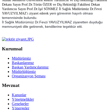
Adnan Menderes Üniversitesi Rektör Yardımcısı ve Diş Hekimliği Fakültesi
Dekanı Sayın Prof.Dr.Törün ÖZER ve Diş Hekimliği Fakültesi Dekan
Yardımcısı Sayın Prof.Dr.Işıl SÖNMEZ İl Sağlık Müdürümüz Dr.Fevzi
yeni görevinin hayırlı olması
YAVUZYILMAZ'ı ziyaret ederek
temennisinde bulundu.
İl Sağlık Müdürümüz Dr.Fevzi YAVUZYILMAZ ziyaretten duyduğu
memnuniyeti dile getirerek, kendilerine teşekkür etti.
Kurumsal
Müdürümüz
Başkanlarımız
Başkan Yardımcılarımız
Müdürlüğümüz
Organizasyon Şeması
Mevzuat
Kanunlar
Yönetmelikler
Genelgeler
Yönergeler