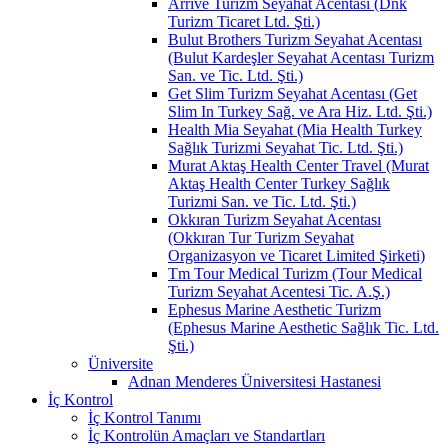
Arrive Turizm Seyahat Acentası (Dnk
Turizm Ticaret Ltd. Şti.)
Bulut Brothers Turizm Seyahat Acentası
(Bulut Kardeşler Seyahat Acentası Turizm
San. ve Tic. Ltd. Şti.)
Get Slim Turizm Seyahat Acentası (Get
Slim In Turkey Sağ. ve Ara Hiz. Ltd. Şti.)
Health Mia Seyahat (Mia Health Turkey
Sağlık Turizmi Seyahat Tic. Ltd. Şti.)
Murat Aktaş Health Center Travel (Murat
Aktaş Health Center Turkey Sağlık
Turizmi San. ve Tic. Ltd. Şti.)
Okkıran Turizm Seyahat Acentası
(Okkıran Tur Turizm Seyahat
Organizasyon ve Ticaret Limited Şirketi)
Tm Tour Medical Turizm (Tour Medical
Turizm Seyahat Acentesi Tic. A.Ş.)
Ephesus Marine Aesthetic Turizm
(Ephesus Marine Aesthetic Sağlık Tic. Ltd.
Şti.)
Üniversite
Adnan Menderes Üniversitesi Hastanesi
İç Kontrol
İç Kontrol Tanımı
İç Kontrolün Amaçları ve Standartları