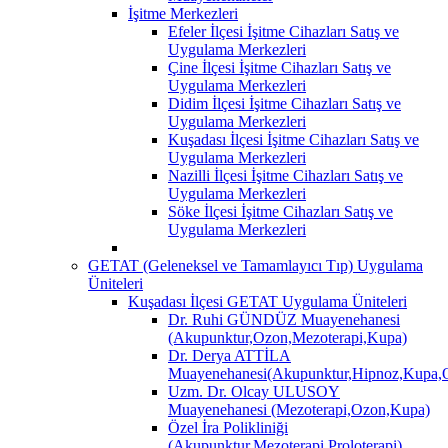
İşitme Merkezleri
Efeler İlçesi İşitme Cihazları Satış ve
Uygulama Merkezleri
Çine İlçesi İşitme Cihazları Satış ve
Uygulama Merkezleri
Didim İlçesi İşitme Cihazları Satış ve
Uygulama Merkezleri
Kuşadası İlçesi İşitme Cihazları Satış ve
Uygulama Merkezleri
Nazilli İlçesi İşitme Cihazları Satış ve
Uygulama Merkezleri
Söke İlçesi İşitme Cihazları Satış ve
Uygulama Merkezleri
GETAT (Geleneksel ve Tamamlayıcı Tıp) Uygulama
Üniteleri
Kuşadası İlçesi GETAT Uygulama Üniteleri
Dr. Ruhi GÜNDÜZ Muayenehanesi
(Akupunktur,Ozon,Mezoterapi,Kupa)
Dr. Derya ATTİLA
Muayenehanesi(Akupunktur,Hipnoz,Kupa,O
Uzm. Dr. Olcay ULUSOY
Muayenehanesi (Mezoterapi,Ozon,Kupa)
Özel İra Polikliniği
(Akupunktur,Mezoterapi,Proloterapi)