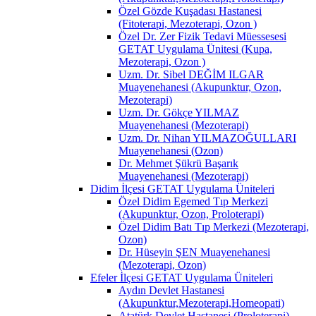
Özel Gözde Kuşadası Hastanesi
(Fitoterapi, Mezoterapi, Ozon )
Özel Dr. Zer Fizik Tedavi Müessesesi
GETAT Uygulama Ünitesi (Kupa,
Mezoterapi, Ozon )
Uzm. Dr. Sibel DEĞİM ILGAR
Muayenehanesi (Akupunktur, Ozon,
Mezoterapi)
Uzm. Dr. Gökçe YILMAZ
Muayenehanesi (Mezoterapi)
Uzm. Dr. Nihan YILMAZOĞULLARI
Muayenehanesi (Ozon)
Dr. Mehmet Şükrü Başarık
Muayenehanesi (Mezoterapi)
Didim İlçesi GETAT Uygulama Üniteleri
Özel Didim Egemed Tıp Merkezi
(Akupunktur, Ozon, Proloterapi)
Özel Didim Batı Tıp Merkezi (Mezoterapi,
Ozon)
Dr. Hüseyin ŞEN Muayenehanesi
(Mezoterapi, Ozon)
Efeler İlçesi GETAT Uygulama Üniteleri
Aydın Devlet Hastanesi
(Akupunktur,Mezoterapi,Homeopati)
Atatürk Devlet Hastanesi (Proloterapi)