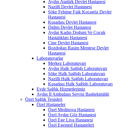
Aydın Atatürk Devlet Hastanesi
Nazilli Devlet Hastanesi
Söke Fehime Faik Kocagöz Devlet
Hastanesi
Kuşadası Devlet Hastanesi
Didim Devlet Hastanesi
Aydın Kadın Doğum Ve Çocuk
Hastalıkları Hastanesi
Çine Devlet Hastanesi
Bozdoğan Rasim Menteşe Devlet
Hastanesi
Laboratuvarlar
Merkez Laboratuvarı
Aydın Halk Sağlığı Laboratuvarı
Söke Halk Sağlığı Laboratuvarı
Nazilli Halk Sağlığı Laboratuvarı
Kuşadası Halk Sağlığı Laboratuvarı
Evde Sağlık Hizmetlerimiz
Aydın İl Ambulans Servisi Başhekimliği
Özel Sağlık Tesisleri
Özel Hastaneler
Özel Medinova Hastanesi
Özel Aydın Göz Hastanesi
Özel Ege Liva Hastanesi
Özel Egemed Hastaneleri