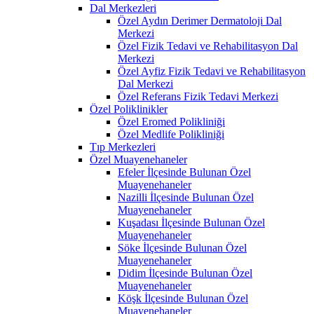
Dal Merkezleri
Özel Aydın Derimer Dermatoloji Dal
Merkezi
Özel Fizik Tedavi ve Rehabilitasyon Dal
Merkezi
Özel Ayfiz Fizik Tedavi ve Rehabilitasyon
Dal Merkezi
Özel Referans Fizik Tedavi Merkezi
Özel Poliklinikler
Özel Eromed Polikliniği
Özel Medlife Polikliniği
Tıp Merkezleri
Özel Muayenehaneler
Efeler İlçesinde Bulunan Özel
Muayenehaneler
Nazilli İlçesinde Bulunan Özel
Muayenehaneler
Kuşadası İlçesinde Bulunan Özel
Muayenehaneler
Söke İlçesinde Bulunan Özel
Muayenehaneler
Didim İlçesinde Bulunan Özel
Muayenehaneler
Köşk İlçesinde Bulunan Özel
Muayenehaneler