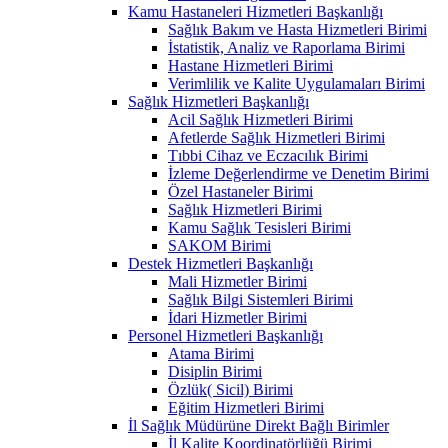
Kamu Hastaneleri Hizmetleri Başkanlığı
Sağlık Bakım ve Hasta Hizmetleri Birimi
İstatistik, Analiz ve Raporlama Birimi
Hastane Hizmetleri Birimi
Verimlilik ve Kalite Uygulamaları Birimi
Sağlık Hizmetleri Başkanlığı
Acil Sağlık Hizmetleri Birimi
Afetlerde Sağlık Hizmetleri Birimi
Tıbbi Cihaz ve Eczacılık Birimi
İzleme Değerlendirme ve Denetim Birimi
Özel Hastaneler Birimi
Sağlık Hizmetleri Birimi
Kamu Sağlık Tesisleri Birimi
SAKOM Birimi
Destek Hizmetleri Başkanlığı
Mali Hizmetler Birimi
Sağlık Bilgi Sistemleri Birimi
İdari Hizmetler Birimi
Personel Hizmetleri Başkanlığı
Atama Birimi
Disiplin Birimi
Özlük( Sicil) Birimi
Eğitim Hizmetleri Birimi
İl Sağlık Müdürüne Direkt Bağlı Birimler
İl Kalite Koordinatörlüğü Birimi