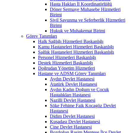
Hasta Hakları İl Koordinatörlüğü
Döner Sermaye Muhasebe Hizmetleri
Birimi
Sivil Savunma ve Seferberlik Hizmetleri
Birimi
Hukuk ve Muhakemat Birimi
Görev Tanımları
Halk Sağlığı Hizmetleri Başkanlığı
Kamu Hastaneleri Hizmetleri Başkanlığı
Sağlık Hastaneleri Hizmetleri Başkanlığı
Personel Hizmetleri Başkanlığı
Destek Hizmetleri Başkanlığı
Doğrudan Yönetim Hizmetleri
Hastane ve ADSM Görev Tanımları
Aydın Devlet Hastanesi
Atatürk Devlet Hastanesi
Aydın Kadın Doğum ve Çocuk
Hastalıkları Hastanesi
Nazilli Devlet Hastanesi
Söke Fehime Faik Kocagöz Devlet
Hastanesi
Didim Devlet Hastanesi
Kuşadası Devlet Hastanesi
Çine Devlet Hastanesi
Bozdoğan Rasim Menteşe İlçe Devlet