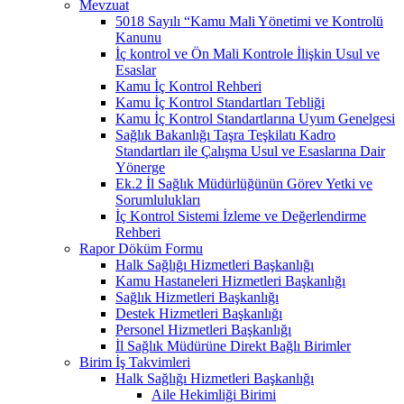
Mevzuat
5018 Sayılı “Kamu Mali Yönetimi ve Kontrolü
Kanunu
İç kontrol ve Ön Mali Kontrole İlişkin Usul ve
Esaslar
Kamu İç Kontrol Rehberi
Kamu İç Kontrol Standartları Tebliği
Kamu İç Kontrol Standartlarına Uyum Genelgesi
Sağlık Bakanlığı Taşra Teşkilatı Kadro
Standartları ile Çalışma Usul ve Esaslarına Dair
Yönerge
Ek.2 İl Sağlık Müdürlüğünün Görev Yetki ve
Sorumlulukları
İç Kontrol Sistemi İzleme ve Değerlendirme
Rehberi
Rapor Döküm Formu
Halk Sağlığı Hizmetleri Başkanlığı
Kamu Hastaneleri Hizmetleri Başkanlığı
Sağlık Hizmetleri Başkanlığı
Destek Hizmetleri Başkanlığı
Personel Hizmetleri Başkanlığı
İl Sağlık Müdürüne Direkt Bağlı Birimler
Birim İş Takvimleri
Halk Sağlığı Hizmetleri Başkanlığı
Aile Hekimliği Birimi