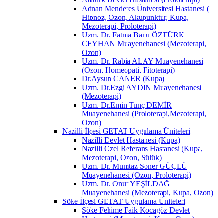
Adnan Menderes Üniversitesi Hastanesi (
Hipnoz, Ozon, Akupunktur, Kupa,
Mezoterapi, Proloterapi)
Uzm. Dr. Fatma Banu ÖZTÜRK
CEYHAN Muayenehanesi (Mezoterapi,
Ozon)
Uzm. Dr. Rabia ALAY Muayenehanesi
(Ozon, Homeopati, Fitoterapi)
Dr.Aysun CANER (Kupa)
Uzm. Dr.Ezgi AYDIN Muayenehanesi
(Mezoterapi)
Uzm. Dr.Emin Tunç DEMİR
Muayenehanesi (Proloterapi,Mezoterapi,
Ozon)
Nazilli İlçesi GETAT Uygulama Üniteleri
Nazilli Devlet Hastanesi (Kupa)
Nazilli Özel Referans Hastanesi (Kupa,
Mezoterapi, Ozon, Sülük)
Uzm. Dr. Mümtaz Soner GÜÇLÜ
Muayenehanesi (Ozon, Proloterapi)
Uzm. Dr. Onur YEŞİLDAĞ
Muayenehanesi (Mezoterapi, Kupa, Ozon)
Söke İlçesi GETAT Uygulama Üniteleri
Söke Fehime Faik Kocagöz Devlet