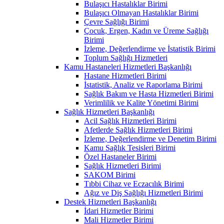
Bulaşıcı Hastalıklar Birimi
Bulaşıcı Olmayan Hastalıklar Birimi
Çevre Sağlığı Birimi
Çocuk, Ergen, Kadın ve Üreme Sağlığı
Birimi
İzleme, Değerlendirme ve İstatistik Birimi
Toplum Sağlığı Hizmetleri
Kamu Hastaneleri Hizmetleri Başkanlığı
Hastane Hizmetleri Birimi
İstatistik, Analiz ve Raporlama Birimi
Sağlık Bakım ve Hasta Hizmetleri Birimi
Verimlilik ve Kalite Yönetimi Birimi
Sağlık Hizmetleri Başkanlığı
Acil Sağlık Hizmetleri Birimi
Afetlerde Sağlık Hizmetleri Birimi
İzleme, Değerlendirme ve Denetim Birimi
Kamu Sağlık Tesisleri Birimi
Özel Hastaneler Birimi
Sağlık Hizmetleri Birimi
SAKOM Birimi
Tıbbi Cihaz ve Eczacılık Birimi
Ağız ve Diş Sağlığı Hizmetleri Birimi
Destek Hizmetleri Başkanlığı
İdari Hizmetler Birimi
Mali Hizmetler Birimi