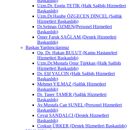
Başkanlığı)
Uzm.Dr. Engin TETİK (Halk Sağlığı Hizmetleri
Başkanlığı)
Uzm.Dr.Hasibe ÖZGEÇEN DİNCEL (Sağlık
Hizmetleri Başkanlığı)
Dr.Selman ÖZMEN(Personel Hizmetleri
Başkanlığı)
Ömer Faruk SAĞLAM (Destek Hizmetleri
Başkanlığı)
Başkan Yardımcılarımız
Op. Dr. Hakan BULUT (Kamu Hastaneleri
Hizmetleri Başkanlığı)
Uzm.Dr.Mustafa Onur Türkkan (Halk Sağlığı
Hizmetleri Başkanlığı)
Dr. Elif YALÇIN (Halk Sağlığı Hizmetleri
Başkanlığı)
Mehmet YILMAZ (Sağlık Hizmetleri
Başkanlığı)
Dr. Taner TAMER (Sağlık Hizmetleri
Başkanlığı)
Av.Mustafa Can SUNEL (Personel Hizmetleri
Başkanlığı)
Cevat SANDALCI (Destek Hizmetleri
Başkanlığı)
Coşkun ÜRKER (Destek Hizmetleri Başkanlığı)