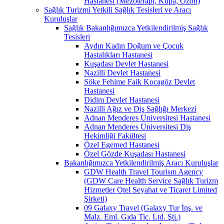
Hastanesi (Mezoterapi, Kupa, Ozon)
Sağlık Turizmi Yetkili Sağlık Tesisleri ve Aracı
Kuruluşlar
Sağlık Bakanlığımızca Yetkilendirilmiş Sağlık
Tesisleri
Aydın Kadın Doğum ve Çocuk
Hastalıkları Hastanesi
Kuşadası Devlet Hastanesi
Nazilli Devlet Hastanesi
Söke Fehime Faik Kocagöz Devlet
Hastanesi
Didim Devlet Hastanesi
Nazilli Ağız ve Diş Sağlığı Merkezi
Adnan Menderes Üniversitesi Hastanesi
Adnan Menderes Üniversitesi Diş
Hekimliği Fakültesi
Özel Egemed Hastanesi
Özel Gözde Kuşadası Hastanesi
Bakanlığımızca Yetkilendirilmiş Aracı Kuruluşlar
GDW Health Travel Tourism Agency
(GDW Care Health Service Sağlık Turizm
Hizmetler Otel Seyahat ve Ticaret Limited
Şirketi)
09 Galaxy Travel (Galaxy Tur İnş. ve
Malz. Eml. Gıda Tic. Ltd. Şti.)