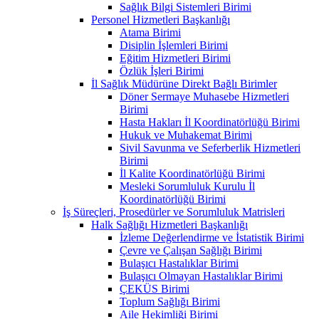
Sağlık Bilgi Sistemleri Birimi
Personel Hizmetleri Başkanlığı
Atama Birimi
Disiplin İşlemleri Birimi
Eğitim Hizmetleri Birimi
Özlük İşleri Birimi
İl Sağlık Müdürüne Direkt Bağlı Birimler
Döner Sermaye Muhasebe Hizmetleri
Birimi
Hasta Hakları İl Koordinatörlüğü Birimi
Hukuk ve Muhakemat Birimi
Sivil Savunma ve Seferberlik Hizmetleri
Birimi
İl Kalite Koordinatörlüğü Birimi
Mesleki Sorumluluk Kurulu İl
Koordinatörlüğü Birimi
İş Süreçleri, Prosedürler ve Sorumluluk Matrisleri
Halk Sağlığı Hizmetleri Başkanlığı
İzleme Değerlendirme ve İstatistik Birimi
Çevre ve Çalışan Sağlığı Birimi
Bulaşıcı Hastalıklar Birimi
Bulaşıcı Olmayan Hastalıklar Birimi
ÇEKÜS Birimi
Toplum Sağlığı Birimi
Aile Hekimliği Birimi