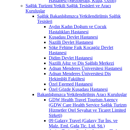
Hastanesi (Mezoterapi, Kupa, Ozon)
Sağlık Turizmi Yetkili Sağlık Tesisleri ve Aracı
Kuruluşlar
Sağlık Bakanlığımızca Yetkilendirilmiş Sağlık
Tesisleri
Aydın Kadın Doğum ve Çocuk
Hastalıkları Hastanesi
Kuşadası Devlet Hastanesi
Nazilli Devlet Hastanesi
Söke Fehime Faik Kocagöz Devlet
Hastanesi
Didim Devlet Hastanesi
Nazilli Ağız ve Diş Sağlığı Merkezi
Adnan Menderes Üniversitesi Hastanesi
Adnan Menderes Üniversitesi Diş
Hekimliği Fakültesi
Özel Egemed Hastanesi
Özel Gözde Kuşadası Hastanesi
Bakanlığımızca Yetkilendirilmiş Aracı Kuruluşlar
GDW Health Travel Tourism Agency
(GDW Care Health Service Sağlık Turizm
Hizmetler Otel Seyahat ve Ticaret Limited
Şirketi)
09 Galaxy Travel (Galaxy Tur İnş. ve
Malz. Eml. Gıda Tic. Ltd. Şti.)