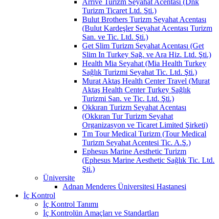
Arrive Turizm Seyahat Acentası (Dnk
Turizm Ticaret Ltd. Şti.)
Bulut Brothers Turizm Seyahat Acentası
(Bulut Kardeşler Seyahat Acentası Turizm
San. ve Tic. Ltd. Şti.)
Get Slim Turizm Seyahat Acentası (Get
Slim In Turkey Sağ. ve Ara Hiz. Ltd. Şti.)
Health Mia Seyahat (Mia Health Turkey
Sağlık Turizmi Seyahat Tic. Ltd. Şti.)
Murat Aktaş Health Center Travel (Murat
Aktaş Health Center Turkey Sağlık
Turizmi San. ve Tic. Ltd. Şti.)
Okkıran Turizm Seyahat Acentası
(Okkıran Tur Turizm Seyahat
Organizasyon ve Ticaret Limited Şirketi)
Tm Tour Medical Turizm (Tour Medical
Turizm Seyahat Acentesi Tic. A.Ş.)
Ephesus Marine Aesthetic Turizm
(Ephesus Marine Aesthetic Sağlık Tic. Ltd.
Şti.)
Üniversite
Adnan Menderes Üniversitesi Hastanesi
İç Kontrol
İç Kontrol Tanımı
İç Kontrolün Amaçları ve Standartları