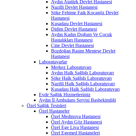
Aydın Atatürk Devlet Hastanesi
Nazilli Devlet Hastanesi
Söke Fehime Faik Kocagöz Devlet
Hastanesi
Kuşadası Devlet Hastanesi
Didim Devlet Hastanesi
Aydın Kadın Doğum Ve Çocuk
Hastalıkları Hastanesi
Çine Devlet Hastanesi
Bozdoğan Rasim Menteşe Devlet
Hastanesi
Laboratuvarlar
Merkez Laboratuvarı
Aydın Halk Sağlığı Laboratuvarı
Söke Halk Sağlığı Laboratuvarı
Nazilli Halk Sağlığı Laboratuvarı
Kuşadası Halk Sağlığı Laboratuvarı
Evde Sağlık Hizmetlerimiz
Aydın İl Ambulans Servisi Başhekimliği
Özel Sağlık Tesisleri
Özel Hastaneler
Özel Medinova Hastanesi
Özel Aydın Göz Hastanesi
Özel Ege Liva Hastanesi
Özel Egemed Hastaneleri