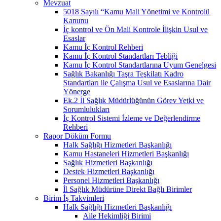
Mevzuat
5018 Sayılı “Kamu Mali Yönetimi ve Kontrolü
Kanunu
İç kontrol ve Ön Mali Kontrole İlişkin Usul ve
Esaslar
Kamu İç Kontrol Rehberi
Kamu İç Kontrol Standartları Tebliği
Kamu İç Kontrol Standartlarına Uyum Genelgesi
Sağlık Bakanlığı Taşra Teşkilatı Kadro
Standartları ile Çalışma Usul ve Esaslarına Dair
Yönerge
Ek.2 İl Sağlık Müdürlüğünün Görev Yetki ve
Sorumlulukları
İç Kontrol Sistemi İzleme ve Değerlendirme
Rehberi
Rapor Döküm Formu
Halk Sağlığı Hizmetleri Başkanlığı
Kamu Hastaneleri Hizmetleri Başkanlığı
Sağlık Hizmetleri Başkanlığı
Destek Hizmetleri Başkanlığı
Personel Hizmetleri Başkanlığı
İl Sağlık Müdürüne Direkt Bağlı Birimler
Birim İş Takvimleri
Halk Sağlığı Hizmetleri Başkanlığı
Aile Hekimliği Birimi