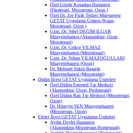
Özel Gözde Kuşadası Hastanesi
(Fitoterapi, Mezoterapi, Ozon )
Özel Dr. Zer Fizik Tedavi Müessesesi
GETAT Uygulama Ünitesi (Kupa,
Mezoterapi, Ozon )
Uzm. Dr. Sibel DEĞİM ILGAR
Muayenehanesi (Akupunktur, Ozon,
Mezoterapi)
Uzm. Dr. Gökçe YILMAZ
Muayenehanesi (Mezoterapi)
Uzm. Dr. Nihan YILMAZOĞULLARI
Muayenehanesi (Ozon)
Dr. Mehmet Şükrü Başarık
Muayenehanesi (Mezoterapi)
Didim İlçesi GETAT Uygulama Üniteleri
Özel Didim Egemed Tıp Merkezi
(Akupunktur, Ozon, Proloterapi)
Özel Didim Batı Tıp Merkezi (Mezoterapi,
Ozon)
Dr. Hüseyin ŞEN Muayenehanesi
(Mezoterapi, Ozon)
Efeler İlçesi GETAT Uygulama Üniteleri
Aydın Devlet Hastanesi
(Akupunktur,Mezoterapi,Homeopati)
Atatürk Devlet Hastanesi (Proloterapi)