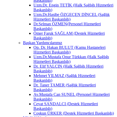
Başkanlığı)
Uzm.Dr. Engin TETİK (Halk Sağlığı Hizmetleri
Başkanlığı)
Uzm.Dr.Hasibe ÖZGEÇEN DİNCEL (Sağlık
Hizmetleri Başkanlığı)
Dr.Selman ÖZMEN(Personel Hizmetleri
Başkanlığı)
Ömer Faruk SAĞLAM (Destek Hizmetleri
Başkanlığı)
Başkan Yardımcılarımız
Op. Dr. Hakan BULUT (Kamu Hastaneleri
Hizmetleri Başkanlığı)
Uzm.Dr.Mustafa Onur Türkkan (Halk Sağlığı
Hizmetleri Başkanlığı)
Dr. Elif YALÇIN (Halk Sağlığı Hizmetleri
Başkanlığı)
Mehmet YILMAZ (Sağlık Hizmetleri
Başkanlığı)
Dr. Taner TAMER (Sağlık Hizmetleri
Başkanlığı)
Av.Mustafa Can SUNEL (Personel Hizmetleri
Başkanlığı)
Cevat SANDALCI (Destek Hizmetleri
Başkanlığı)
Coşkun ÜRKER (Destek Hizmetleri Başkanlığı)