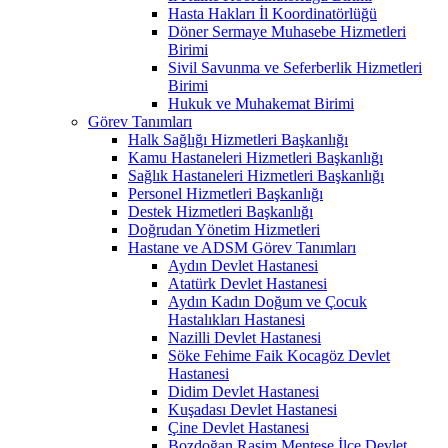
Hasta Hakları İl Koordinatörlüğü
Döner Sermaye Muhasebe Hizmetleri
Birimi
Sivil Savunma ve Seferberlik Hizmetleri
Birimi
Hukuk ve Muhakemat Birimi
Görev Tanımları
Halk Sağlığı Hizmetleri Başkanlığı
Kamu Hastaneleri Hizmetleri Başkanlığı
Sağlık Hastaneleri Hizmetleri Başkanlığı
Personel Hizmetleri Başkanlığı
Destek Hizmetleri Başkanlığı
Doğrudan Yönetim Hizmetleri
Hastane ve ADSM Görev Tanımları
Aydın Devlet Hastanesi
Atatürk Devlet Hastanesi
Aydın Kadın Doğum ve Çocuk
Hastalıkları Hastanesi
Nazilli Devlet Hastanesi
Söke Fehime Faik Kocagöz Devlet
Hastanesi
Didim Devlet Hastanesi
Kuşadası Devlet Hastanesi
Çine Devlet Hastanesi
Bozdoğan Rasim Menteşe İlçe Devlet