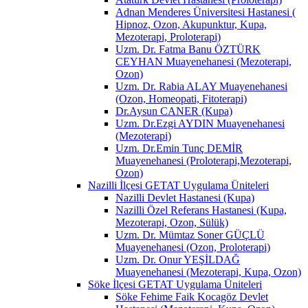
Adnan Menderes Üniversitesi Hastanesi (
Hipnoz, Ozon, Akupunktur, Kupa,
Mezoterapi, Proloterapi)
Uzm. Dr. Fatma Banu ÖZTÜRK
CEYHAN Muayenehanesi (Mezoterapi,
Ozon)
Uzm. Dr. Rabia ALAY Muayenehanesi
(Ozon, Homeopati, Fitoterapi)
Dr.Aysun CANER (Kupa)
Uzm. Dr.Ezgi AYDIN Muayenehanesi
(Mezoterapi)
Uzm. Dr.Emin Tunç DEMİR
Muayenehanesi (Proloterapi,Mezoterapi,
Ozon)
Nazilli İlçesi GETAT Uygulama Üniteleri
Nazilli Devlet Hastanesi (Kupa)
Nazilli Özel Referans Hastanesi (Kupa,
Mezoterapi, Ozon, Sülük)
Uzm. Dr. Mümtaz Soner GÜÇLÜ
Muayenehanesi (Ozon, Proloterapi)
Uzm. Dr. Onur YEŞİLDAĞ
Muayenehanesi (Mezoterapi, Kupa, Ozon)
Söke İlçesi GETAT Uygulama Üniteleri
Söke Fehime Faik Kocagöz Devlet