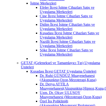
İşitme Merkezleri
Efeler İlçesi İşitme Cihazları Satış ve
Uygulama Merkezleri
Çine İlçesi İşitme Cihazları Satış ve
Uygulama Merkezleri
Didim İlçesi İşitme Cihazları Satış ve
Uygulama Merkezleri
Kuşadası İlçesi İşitme Cihazları Satış ve
Uygulama Merkezleri
Nazilli İlçesi İşitme Cihazları Satış ve
Uygulama Merkezleri
Söke İlçesi İşitme Cihazları Satış ve
Uygulama Merkezleri
GETAT (Geleneksel ve Tamamlayıcı Tıp) Uygulama
Üniteleri
Kuşadası İlçesi GETAT Uygulama Üniteleri
Dr. Ruhi GÜNDÜZ Muayenehanesi
(Akupunktur,Ozon,Mezoterapi,Kupa)
Dr. Derya ATTİLA
Muayenehanesi(Akupunktur,Hipnoz,Kupa,O
Uzm. Dr. Olcay ULUSOY
Muayenehanesi (Mezoterapi,Ozon,Kupa)
Özel İra Polikliniği
(Akupunktur,Mezoterapi,Proloterapi)