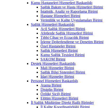
Kamu Hastaneleri Hizmetleri Başkanlığı
Sağlık Bakım ve Hasta Hizmetleri Birimi
İstatistik, Analiz ve Raporlama Birimi
Hastane Hizmetleri Birimi
Verimlilik ve Kalite Uygulamaları Birimi
Sağlık Hizmetleri Başkanlığı
Acil Sağlık Hizmetleri Birimi
Afetlerde Sağlık Hizmetleri Birimi
Tıbbi Cihaz ve Eczacılık Birimi
İzleme Değerlendirme ve Denetim Birimi
Özel Hastaneler Birimi
Sağlık Hizmetleri Birimi
Kamu Sağlık Tesisleri Birimi
SAKOM Birimi
Destek Hizmetleri Başkanlığı
Mali Hizmetler Birimi
Sağlık Bilgi Sistemleri Birimi
İdari Hizmetler Birimi
Personel Hizmetleri Başkanlığı
Atama Birimi
Disiplin Birimi
Özlük( Sicil) Birimi
Eğitim Hizmetleri Birimi
İl Sağlık Müdürüne Direkt Bağlı Birimler
İl Kalite Koordinatörlüğü Birimi