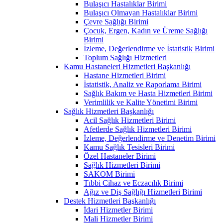
Bulaşıcı Hastalıklar Birimi
Bulaşıcı Olmayan Hastalıklar Birimi
Çevre Sağlığı Birimi
Çocuk, Ergen, Kadın ve Üreme Sağlığı
Birimi
İzleme, Değerlendirme ve İstatistik Birimi
Toplum Sağlığı Hizmetleri
Kamu Hastaneleri Hizmetleri Başkanlığı
Hastane Hizmetleri Birimi
İstatistik, Analiz ve Raporlama Birimi
Sağlık Bakım ve Hasta Hizmetleri Birimi
Verimlilik ve Kalite Yönetimi Birimi
Sağlık Hizmetleri Başkanlığı
Acil Sağlık Hizmetleri Birimi
Afetlerde Sağlık Hizmetleri Birimi
İzleme, Değerlendirme ve Denetim Birimi
Kamu Sağlık Tesisleri Birimi
Özel Hastaneler Birimi
Sağlık Hizmetleri Birimi
SAKOM Birimi
Tıbbi Cihaz ve Eczacılık Birimi
Ağız ve Diş Sağlığı Hizmetleri Birimi
Destek Hizmetleri Başkanlığı
İdari Hizmetler Birimi
Mali Hizmetler Birimi