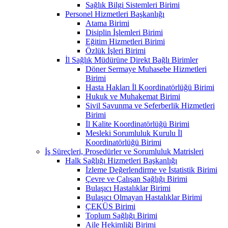
Sağlık Bilgi Sistemleri Birimi
Personel Hizmetleri Başkanlığı
Atama Birimi
Disiplin İşlemleri Birimi
Eğitim Hizmetleri Birimi
Özlük İşleri Birimi
İl Sağlık Müdürüne Direkt Bağlı Birimler
Döner Sermaye Muhasebe Hizmetleri
Birimi
Hasta Hakları İl Koordinatörlüğü Birimi
Hukuk ve Muhakemat Birimi
Sivil Savunma ve Seferberlik Hizmetleri
Birimi
İl Kalite Koordinatörlüğü Birimi
Mesleki Sorumluluk Kurulu İl
Koordinatörlüğü Birimi
İş Süreçleri, Prosedürler ve Sorumluluk Matrisleri
Halk Sağlığı Hizmetleri Başkanlığı
İzleme Değerlendirme ve İstatistik Birimi
Çevre ve Çalışan Sağlığı Birimi
Bulaşıcı Hastalıklar Birimi
Bulaşıcı Olmayan Hastalıklar Birimi
ÇEKÜS Birimi
Toplum Sağlığı Birimi
Aile Hekimliği Birimi