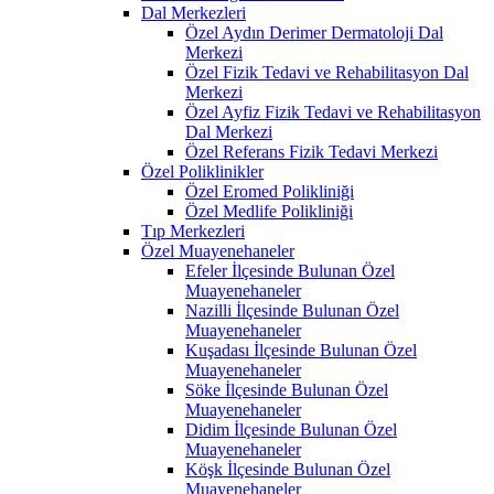
Dal Merkezleri
Özel Aydın Derimer Dermatoloji Dal
Merkezi
Özel Fizik Tedavi ve Rehabilitasyon Dal
Merkezi
Özel Ayfiz Fizik Tedavi ve Rehabilitasyon
Dal Merkezi
Özel Referans Fizik Tedavi Merkezi
Özel Poliklinikler
Özel Eromed Polikliniği
Özel Medlife Polikliniği
Tıp Merkezleri
Özel Muayenehaneler
Efeler İlçesinde Bulunan Özel
Muayenehaneler
Nazilli İlçesinde Bulunan Özel
Muayenehaneler
Kuşadası İlçesinde Bulunan Özel
Muayenehaneler
Söke İlçesinde Bulunan Özel
Muayenehaneler
Didim İlçesinde Bulunan Özel
Muayenehaneler
Köşk İlçesinde Bulunan Özel
Muayenehaneler