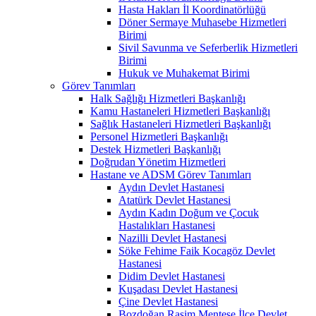
Hasta Hakları İl Koordinatörlüğü
Döner Sermaye Muhasebe Hizmetleri
Birimi
Sivil Savunma ve Seferberlik Hizmetleri
Birimi
Hukuk ve Muhakemat Birimi
Görev Tanımları
Halk Sağlığı Hizmetleri Başkanlığı
Kamu Hastaneleri Hizmetleri Başkanlığı
Sağlık Hastaneleri Hizmetleri Başkanlığı
Personel Hizmetleri Başkanlığı
Destek Hizmetleri Başkanlığı
Doğrudan Yönetim Hizmetleri
Hastane ve ADSM Görev Tanımları
Aydın Devlet Hastanesi
Atatürk Devlet Hastanesi
Aydın Kadın Doğum ve Çocuk
Hastalıkları Hastanesi
Nazilli Devlet Hastanesi
Söke Fehime Faik Kocagöz Devlet
Hastanesi
Didim Devlet Hastanesi
Kuşadası Devlet Hastanesi
Çine Devlet Hastanesi
Bozdoğan Rasim Menteşe İlçe Devlet