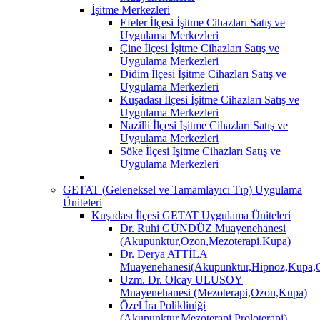
İşitme Merkezleri
Efeler İlçesi İşitme Cihazları Satış ve
Uygulama Merkezleri
Çine İlçesi İşitme Cihazları Satış ve
Uygulama Merkezleri
Didim İlçesi İşitme Cihazları Satış ve
Uygulama Merkezleri
Kuşadası İlçesi İşitme Cihazları Satış ve
Uygulama Merkezleri
Nazilli İlçesi İşitme Cihazları Satış ve
Uygulama Merkezleri
Söke İlçesi İşitme Cihazları Satış ve
Uygulama Merkezleri
GETAT (Geleneksel ve Tamamlayıcı Tıp) Uygulama
Üniteleri
Kuşadası İlçesi GETAT Uygulama Üniteleri
Dr. Ruhi GÜNDÜZ Muayenehanesi
(Akupunktur,Ozon,Mezoterapi,Kupa)
Dr. Derya ATTİLA
Muayenehanesi(Akupunktur,Hipnoz,Kupa,O
Uzm. Dr. Olcay ULUSOY
Muayenehanesi (Mezoterapi,Ozon,Kupa)
Özel İra Polikliniği
(Akupunktur,Mezoterapi,Proloterapi)