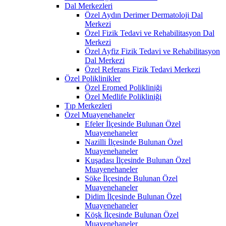
Dal Merkezleri
Özel Aydın Derimer Dermatoloji Dal
Merkezi
Özel Fizik Tedavi ve Rehabilitasyon Dal
Merkezi
Özel Ayfiz Fizik Tedavi ve Rehabilitasyon
Dal Merkezi
Özel Referans Fizik Tedavi Merkezi
Özel Poliklinikler
Özel Eromed Polikliniği
Özel Medlife Polikliniği
Tıp Merkezleri
Özel Muayenehaneler
Efeler İlçesinde Bulunan Özel
Muayenehaneler
Nazilli İlçesinde Bulunan Özel
Muayenehaneler
Kuşadası İlçesinde Bulunan Özel
Muayenehaneler
Söke İlçesinde Bulunan Özel
Muayenehaneler
Didim İlçesinde Bulunan Özel
Muayenehaneler
Köşk İlçesinde Bulunan Özel
Muayenehaneler