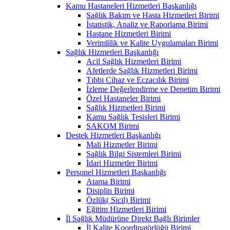
Kamu Hastaneleri Hizmetleri Başkanlığı
Sağlık Bakım ve Hasta Hizmetleri Birimi
İstatistik, Analiz ve Raporlama Birimi
Hastane Hizmetleri Birimi
Verimlilik ve Kalite Uygulamaları Birimi
Sağlık Hizmetleri Başkanlığı
Acil Sağlık Hizmetleri Birimi
Afetlerde Sağlık Hizmetleri Birimi
Tıbbi Cihaz ve Eczacılık Birimi
İzleme Değerlendirme ve Denetim Birimi
Özel Hastaneler Birimi
Sağlık Hizmetleri Birimi
Kamu Sağlık Tesisleri Birimi
SAKOM Birimi
Destek Hizmetleri Başkanlığı
Mali Hizmetler Birimi
Sağlık Bilgi Sistemleri Birimi
İdari Hizmetler Birimi
Personel Hizmetleri Başkanlığı
Atama Birimi
Disiplin Birimi
Özlük( Sicil) Birimi
Eğitim Hizmetleri Birimi
İl Sağlık Müdürüne Direkt Bağlı Birimler
İl Kalite Koordinatörlüğü Birimi