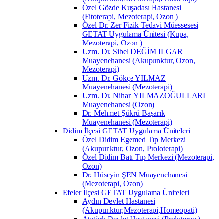
Özel Gözde Kuşadası Hastanesi
(Fitoterapi, Mezoterapi, Ozon )
Özel Dr. Zer Fizik Tedavi Müessesesi
GETAT Uygulama Ünitesi (Kupa,
Mezoterapi, Ozon )
Uzm. Dr. Sibel DEĞİM ILGAR
Muayenehanesi (Akupunktur, Ozon,
Mezoterapi)
Uzm. Dr. Gökçe YILMAZ
Muayenehanesi (Mezoterapi)
Uzm. Dr. Nihan YILMAZOĞULLARI
Muayenehanesi (Ozon)
Dr. Mehmet Şükrü Başarık
Muayenehanesi (Mezoterapi)
Didim İlçesi GETAT Uygulama Üniteleri
Özel Didim Egemed Tıp Merkezi
(Akupunktur, Ozon, Proloterapi)
Özel Didim Batı Tıp Merkezi (Mezoterapi,
Ozon)
Dr. Hüseyin ŞEN Muayenehanesi
(Mezoterapi, Ozon)
Efeler İlçesi GETAT Uygulama Üniteleri
Aydın Devlet Hastanesi
(Akupunktur,Mezoterapi,Homeopati)
Atatürk Devlet Hastanesi (Proloterapi)