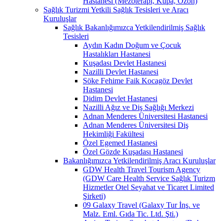
Hastanesi (Mezoterapi, Kupa, Ozon)
Sağlık Turizmi Yetkili Sağlık Tesisleri ve Aracı
Kuruluşlar
Sağlık Bakanlığımızca Yetkilendirilmiş Sağlık
Tesisleri
Aydın Kadın Doğum ve Çocuk
Hastalıkları Hastanesi
Kuşadası Devlet Hastanesi
Nazilli Devlet Hastanesi
Söke Fehime Faik Kocagöz Devlet
Hastanesi
Didim Devlet Hastanesi
Nazilli Ağız ve Diş Sağlığı Merkezi
Adnan Menderes Üniversitesi Hastanesi
Adnan Menderes Üniversitesi Diş
Hekimliği Fakültesi
Özel Egemed Hastanesi
Özel Gözde Kuşadası Hastanesi
Bakanlığımızca Yetkilendirilmiş Aracı Kuruluşlar
GDW Health Travel Tourism Agency
(GDW Care Health Service Sağlık Turizm
Hizmetler Otel Seyahat ve Ticaret Limited
Şirketi)
09 Galaxy Travel (Galaxy Tur İnş. ve
Malz. Eml. Gıda Tic. Ltd. Şti.)