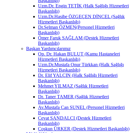
Başkanlığı)
Uzm.Dr. Engin TETİK (Halk Sağlığı Hizmetleri
Başkanlığı)
Uzm.Dr.Hasibe ÖZGEÇEN DİNCEL (Sağlık
Hizmetleri Başkanlığı)
Dr.Selman ÖZMEN(Personel Hizmetleri
Başkanlığı)
Ömer Faruk SAĞLAM (Destek Hizmetleri
Başkanlığı)
Başkan Yardımcılarımız
Op. Dr. Hakan BULUT (Kamu Hastaneleri
Hizmetleri Başkanlığı)
Uzm.Dr.Mustafa Onur Türkkan (Halk Sağlığı
Hizmetleri Başkanlığı)
Dr. Elif YALÇIN (Halk Sağlığı Hizmetleri
Başkanlığı)
Mehmet YILMAZ (Sağlık Hizmetleri
Başkanlığı)
Dr. Taner TAMER (Sağlık Hizmetleri
Başkanlığı)
Av.Mustafa Can SUNEL (Personel Hizmetleri
Başkanlığı)
Cevat SANDALCI (Destek Hizmetleri
Başkanlığı)
Coşkun ÜRKER (Destek Hizmetleri Başkanlığı)