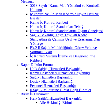
Mevzuat
5018 Sayılı “Kamu Mali Yönetimi ve Kontrolü
Kanunu
İç kontrol ve Ön Mali Kontrole İlişkin Usul ve
Esaslar
Kamu İç Kontrol Rehberi
Kamu İç Kontrol Standartları Tebliği
Kamu İç Kontrol Standartlarına Uyum Genelgesi
Sağlık Bakanlığı Taşra Teşkilatı Kadro
Standartları ile Çalışma Usul ve Esaslarına Dair
Yönerge
Ek.2 İl Sağlık Müdürlüğünün Görev Yetki ve
Sorumlulukları
İç Kontrol Sistemi İzleme ve Değerlendirme
Rehberi
Rapor Döküm Formu
Halk Sağlığı Hizmetleri Başkanlığı
Kamu Hastaneleri Hizmetleri Başkanlığı
Sağlık Hizmetleri Başkanlığı
Destek Hizmetleri Başkanlığı
Personel Hizmetleri Başkanlığı
İl Sağlık Müdürüne Direkt Bağlı Birimler
Birim İş Takvimleri
Halk Sağlığı Hizmetleri Başkanlığı
Aile Hekimliği Birimi