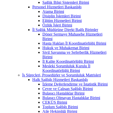
Sağlık Bilgi Sistemleri Birimi
Personel Hizmetleri Başkanlığı
Atama Birimi
Disiplin İşlemleri Birimi
Eğitim Hizmetleri Birimi
Özlük İşleri Birimi
İl Sağlık Müdürüne Direkt Bağlı Birimler
Döner Sermaye Muhasebe Hizmetleri
Birimi
Hasta Hakları İl Koordinatörlüğü Birimi
Hukuk ve Muhakemat Birimi
Sivil Savunma ve Seferberlik Hizmetleri
Birimi
İl Kalite Koordinatörlüğü Birimi
Mesleki Sorumluluk Kurulu İl
Koordinatörlüğü Birimi
İş Süreçleri, Prosedürler ve Sorumluluk Matrisleri
Halk Sağlığı Hizmetleri Başkanlığı
İzleme Değerlendirme ve İstatistik Birimi
Çevre ve Çalışan Sağlığı Birimi
Bulaşıcı Hastalıklar Birimi
Bulaşıcı Olmayan Hastalıklar Birimi
ÇEKÜS Birimi
Toplum Sağlığı Birimi
Aile Hekimliği Birimi