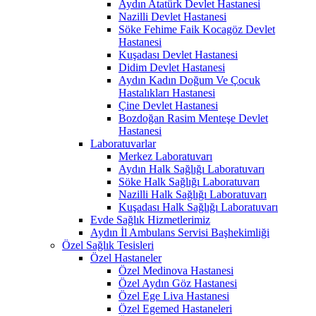
Aydın Atatürk Devlet Hastanesi
Nazilli Devlet Hastanesi
Söke Fehime Faik Kocagöz Devlet
Hastanesi
Kuşadası Devlet Hastanesi
Didim Devlet Hastanesi
Aydın Kadın Doğum Ve Çocuk
Hastalıkları Hastanesi
Çine Devlet Hastanesi
Bozdoğan Rasim Menteşe Devlet
Hastanesi
Laboratuvarlar
Merkez Laboratuvarı
Aydın Halk Sağlığı Laboratuvarı
Söke Halk Sağlığı Laboratuvarı
Nazilli Halk Sağlığı Laboratuvarı
Kuşadası Halk Sağlığı Laboratuvarı
Evde Sağlık Hizmetlerimiz
Aydın İl Ambulans Servisi Başhekimliği
Özel Sağlık Tesisleri
Özel Hastaneler
Özel Medinova Hastanesi
Özel Aydın Göz Hastanesi
Özel Ege Liva Hastanesi
Özel Egemed Hastaneleri