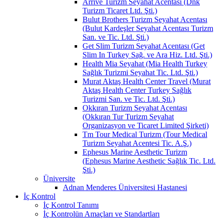
Arrive Turizm Seyahat Acentası (Dnk
Turizm Ticaret Ltd. Şti.)
Bulut Brothers Turizm Seyahat Acentası
(Bulut Kardeşler Seyahat Acentası Turizm
San. ve Tic. Ltd. Şti.)
Get Slim Turizm Seyahat Acentası (Get
Slim In Turkey Sağ. ve Ara Hiz. Ltd. Şti.)
Health Mia Seyahat (Mia Health Turkey
Sağlık Turizmi Seyahat Tic. Ltd. Şti.)
Murat Aktaş Health Center Travel (Murat
Aktaş Health Center Turkey Sağlık
Turizmi San. ve Tic. Ltd. Şti.)
Okkıran Turizm Seyahat Acentası
(Okkıran Tur Turizm Seyahat
Organizasyon ve Ticaret Limited Şirketi)
Tm Tour Medical Turizm (Tour Medical
Turizm Seyahat Acentesi Tic. A.Ş.)
Ephesus Marine Aesthetic Turizm
(Ephesus Marine Aesthetic Sağlık Tic. Ltd.
Şti.)
Üniversite
Adnan Menderes Üniversitesi Hastanesi
İç Kontrol
İç Kontrol Tanımı
İç Kontrolün Amaçları ve Standartları