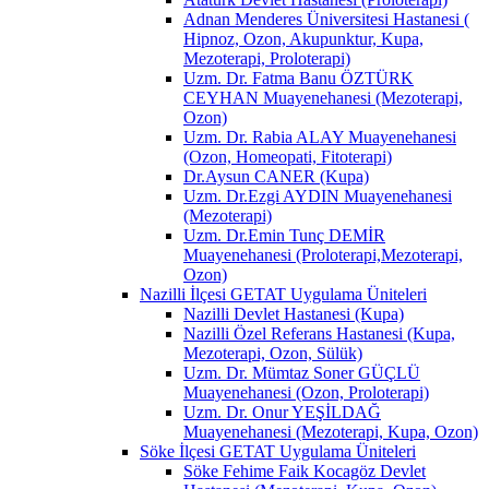
Adnan Menderes Üniversitesi Hastanesi (
Hipnoz, Ozon, Akupunktur, Kupa,
Mezoterapi, Proloterapi)
Uzm. Dr. Fatma Banu ÖZTÜRK
CEYHAN Muayenehanesi (Mezoterapi,
Ozon)
Uzm. Dr. Rabia ALAY Muayenehanesi
(Ozon, Homeopati, Fitoterapi)
Dr.Aysun CANER (Kupa)
Uzm. Dr.Ezgi AYDIN Muayenehanesi
(Mezoterapi)
Uzm. Dr.Emin Tunç DEMİR
Muayenehanesi (Proloterapi,Mezoterapi,
Ozon)
Nazilli İlçesi GETAT Uygulama Üniteleri
Nazilli Devlet Hastanesi (Kupa)
Nazilli Özel Referans Hastanesi (Kupa,
Mezoterapi, Ozon, Sülük)
Uzm. Dr. Mümtaz Soner GÜÇLÜ
Muayenehanesi (Ozon, Proloterapi)
Uzm. Dr. Onur YEŞİLDAĞ
Muayenehanesi (Mezoterapi, Kupa, Ozon)
Söke İlçesi GETAT Uygulama Üniteleri
Söke Fehime Faik Kocagöz Devlet