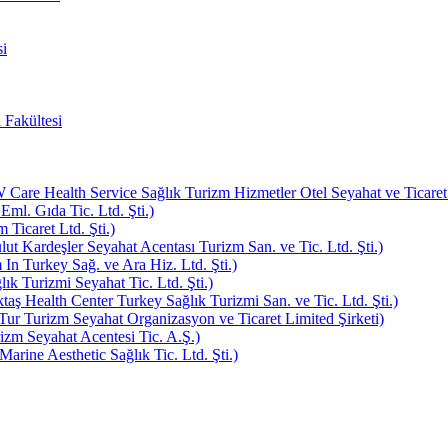
i
 Fakültesi
e Health Service Sağlık Turizm Hizmetler Otel Seyahat ve Ticaret L
Eml. Gıda Tic. Ltd. Şti.)
Ticaret Ltd. Şti.)
ut Kardeşler Seyahat Acentası Turizm San. ve Tic. Ltd. Şti.)
In Turkey Sağ. ve Ara Hiz. Ltd. Şti.)
k Turizmi Seyahat Tic. Ltd. Şti.)
aş Health Center Turkey Sağlık Turizmi San. ve Tic. Ltd. Şti.)
ur Turizm Seyahat Organizasyon ve Ticaret Limited Şirketi)
zm Seyahat Acentesi Tic. A.Ş.)
rine Aesthetic Sağlık Tic. Ltd. Şti.)