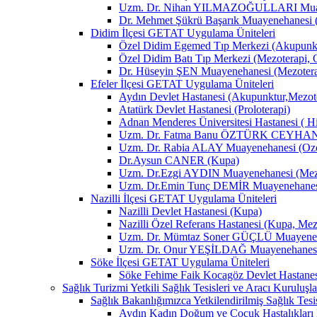
Uzm. Dr. Nihan YILMAZOĞULLARI Muay
Dr. Mehmet Şükrü Başarık Muayenehanesi 
Didim İlçesi GETAT Uygulama Üniteleri
Özel Didim Egemed Tıp Merkezi (Akupunktu
Özel Didim Batı Tıp Merkezi (Mezoterapi, 
Dr. Hüseyin ŞEN Muayenehanesi (Mezotera
Efeler İlçesi GETAT Uygulama Üniteleri
Aydın Devlet Hastanesi (Akupunktur,Mezot
Atatürk Devlet Hastanesi (Proloterapi)
Adnan Menderes Üniversitesi Hastanesi ( H
Uzm. Dr. Fatma Banu ÖZTÜRK CEYHAN M
Uzm. Dr. Rabia ALAY Muayenehanesi (Ozon
Dr.Aysun CANER (Kupa)
Uzm. Dr.Ezgi AYDIN Muayenehanesi (Mezo
Uzm. Dr.Emin Tunç DEMİR Muayenehanesi 
Nazilli İlçesi GETAT Uygulama Üniteleri
Nazilli Devlet Hastanesi (Kupa)
Nazilli Özel Referans Hastanesi (Kupa, Mez
Uzm. Dr. Mümtaz Soner GÜÇLÜ Muayenehan
Uzm. Dr. Onur YEŞİLDAĞ Muayenehanesi 
Söke İlçesi GETAT Uygulama Üniteleri
Söke Fehime Faik Kocagöz Devlet Hastanes
Sağlık Turizmi Yetkili Sağlık Tesisleri ve Aracı Kuruluşla
Sağlık Bakanlığımızca Yetkilendirilmiş Sağlık Tesis
Aydın Kadın Doğum ve Çocuk Hastalıkları 