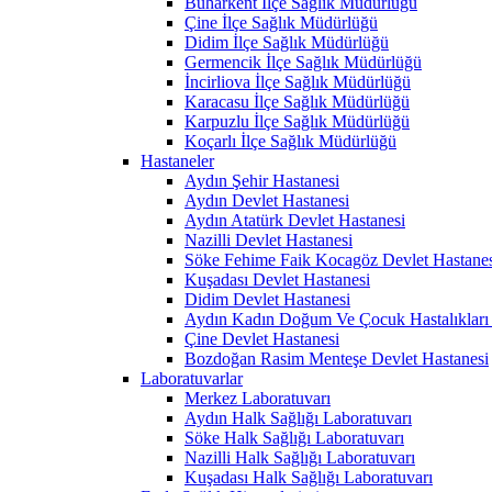
Buharkent İlçe Sağlık Müdürlüğü
Çine İlçe Sağlık Müdürlüğü
Didim İlçe Sağlık Müdürlüğü
Germencik İlçe Sağlık Müdürlüğü
İncirliova İlçe Sağlık Müdürlüğü
Karacasu İlçe Sağlık Müdürlüğü
Karpuzlu İlçe Sağlık Müdürlüğü
Koçarlı İlçe Sağlık Müdürlüğü
Hastaneler
Aydın Şehir Hastanesi
Aydın Devlet Hastanesi
Aydın Atatürk Devlet Hastanesi
Nazilli Devlet Hastanesi
Söke Fehime Faik Kocagöz Devlet Hastanes
Kuşadası Devlet Hastanesi
Didim Devlet Hastanesi
Aydın Kadın Doğum Ve Çocuk Hastalıkları 
Çine Devlet Hastanesi
Bozdoğan Rasim Menteşe Devlet Hastanesi
Laboratuvarlar
Merkez Laboratuvarı
Aydın Halk Sağlığı Laboratuvarı
Söke Halk Sağlığı Laboratuvarı
Nazilli Halk Sağlığı Laboratuvarı
Kuşadası Halk Sağlığı Laboratuvarı