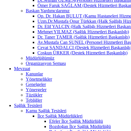
Dr.Selman ÖZMEN(Personel Hizmetleri Başkanlığ
Ömer Faruk SAĞLAM (Destek Hizmetleri Başkanl
Başkan Yardımcılarımız
Op. Dr. Hakan BULUT (Kamu Hastaneleri Hizmetl
Uzm.Dr.Mustafa Onur Türkkan (Halk Sağlığı Hizme
Dr. Elif YALÇIN (Halk Sağlığı Hizmetleri Başkanl
Mehmet YILMAZ (Sağlık Hizmetleri Başkanlığı)
Dr. Taner TAMER (Sağlık Hizmetleri Başkanlığı)
Av.Mustafa Can SUNEL (Personel Hizmetleri Başk
Cevat SANDALCI (Destek Hizmetleri Başkanlığı
Coşkun ÜRKER (Destek Hizmetleri Başkanlığı)
Müdürlüğümüz
Organizasyon Şeması
Mevzuat
Kanunlar
Yönetmelikler
Genelgeler
Yönergeler
Tüzükler
Tebliğler
Sağlık Tesisleri
Kamu Sağlık Tesisleri
İlçe Sağlık Müdürlükleri
Efeler İlçe Sağlık Müdürlüğü
Bozdoğan İlçe Sağlık Müdürlüğü