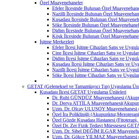
Özel Muayenehaneler
Efeler İlçesinde Bulunan Özel Muayenehane
Nazilli İlçesinde Bulunan Özel Muayenehan
Kuşadası İlçesinde Bulunan Özel Muayeneh
Söke İlçesinde Bulunan Özel Muayenehanel
Didim İlçesinde Bulunan Özel Muayenehane
Köşk İlçesinde Bulunan Özel Muayenehane
İşitme Merkezleri
Efeler İlçesi İşitme Cihazları Satış ve Uygu
Çine İlçesi İşitme Cihazları Satış ve Uygul
Didim İlçesi İşitme Cihazları Satış ve Uygu
Kuşadası İlçesi İşitme Cihazları Satış ve U
Nazilli İlçesi İşitme Cihazları Satış ve Uyg
Söke İlçesi İşitme Cihazları Satış ve Uygul
GETAT (Geleneksel ve Tamamlayıcı Tıp) Uygulama Ünit
Kuşadası İlçesi GETAT Uygulama Üniteleri
Dr. Ruhi GÜNDÜZ Muayenehanesi (Akupun
Dr. Derya ATTİLA Muayenehanesi(Akupunk
Uzm. Dr. Olcay ULUSOY Muayenehanesi (
Özel İra Polikliniği (Akupunktur,Mezoterapi
Özel Gözde Kuşadası Hastanesi (Fitoterapi,
Özel Dr. Zer Fizik Tedavi Müessesesi GET
Uzm. Dr. Sibel DEĞİM ILGAR Muayenehane
Uzm. Dr. Gökçe YILMAZ Muayenehanesi (