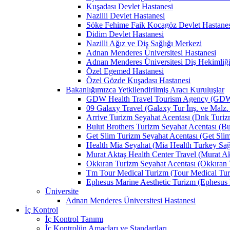
Kuşadası Devlet Hastanesi
Nazilli Devlet Hastanesi
Söke Fehime Faik Kocagöz Devlet Hastanes
Didim Devlet Hastanesi
Nazilli Ağız ve Diş Sağlığı Merkezi
Adnan Menderes Üniversitesi Hastanesi
Adnan Menderes Üniversitesi Diş Hekimliği
Özel Egemed Hastanesi
Özel Gözde Kuşadası Hastanesi
Bakanlığımızca Yetkilendirilmiş Aracı Kuruluşlar
GDW Health Travel Tourism Agency (GDW Car
09 Galaxy Travel (Galaxy Tur İnş. ve Malz. 
Arrive Turizm Seyahat Acentası (Dnk Turizm 
Bulut Brothers Turizm Seyahat Acentası (Bul
Get Slim Turizm Seyahat Acentası (Get Slim 
Health Mia Seyahat (Mia Health Turkey Sağlı
Murat Aktaş Health Center Travel (Murat Akt
Okkıran Turizm Seyahat Acentası (Okkıran T
Tm Tour Medical Turizm (Tour Medical Turi
Ephesus Marine Aesthetic Turizm (Ephesus Ma
Üniversite
Adnan Menderes Üniversitesi Hastanesi
İç Kontrol
İç Kontrol Tanımı
İç Kontrolün Amaçları ve Standartları