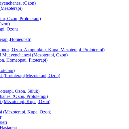
enehanesi (Ozon)
(Mezoterapi)
r, Ozon, Proloterapi)
Ozon)
pi, Ozon)
erapi,Homeopati)
ipnoz, Ozon, Akupunktur, Kupa, Mezoterapi, Proloterapi)
uayenehanesi (Mezoterapi, Ozon)
, Homeopati, Fitoterapi)
terapi)
(Proloterapi,Mezoterapi, Ozon)
oterapi, Ozon, Sülük)
esi (Ozon, Proloterapi)
(Mezoterapi, Kupa, Ozon)
i (Mezoterapi, Kupa, Ozon)
r
leri
Hastanesi