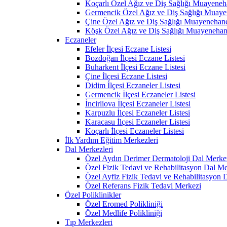
Koçarlı Özel Ağız ve Diş Sağlığı Muayeneh
Germencik Özel Ağız ve Diş Sağlığı Muaye
Çine Özel Ağız ve Diş Sağlığı Muayenehane
Köşk Özel Ağız ve Diş Sağlığı Muayenehan
Eczaneler
Efeler İlçesi Eczane Listesi
Bozdoğan İlçesi Eczane Listesi
Buharkent İlçesi Eczane Listesi
Çine İlçesi Eczane Listesi
Didim İlçesi Eczaneler Listesi
Germencik İlçesi Eczaneler Listesi
İncirliova İlçesi Eczaneler Listesi
Karpuzlu İlçesi Eczaneler Listesi
Karacasu İlçesi Eczaneler Listesi
Koçarlı İlçesi Eczaneler Listesi
İlk Yardım Eğitim Merkezleri
Dal Merkezleri
Özel Aydın Derimer Dermatoloji Dal Merke
Özel Fizik Tedavi ve Rehabilitasyon Dal Me
Özel Ayfiz Fizik Tedavi ve Rehabilitasyon 
Özel Referans Fizik Tedavi Merkezi
Özel Poliklinikler
Özel Eromed Polikliniği
Özel Medlife Polikliniği
Tıp Merkezleri