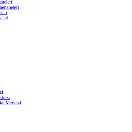
aneleri
nehaneleri
leri
eleri
zi
rkezi
Dal Merkezi