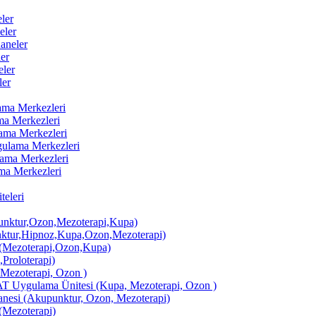
ler
eler
aneler
er
ler
ler
lama Merkezleri
ama Merkezleri
lama Merkezleri
ygulama Merkezleri
ulama Merkezleri
ama Merkezleri
eleri
ktur,Ozon,Mezoterapi,Kupa)
tur,Hipnoz,Kupa,Ozon,Mezoterapi)
Mezoterapi,Ozon,Kupa)
,Proloterapi)
 Mezoterapi, Ozon )
AT Uygulama Ünitesi (Kupa, Mezoterapi, Ozon )
si (Akupunktur, Ozon, Mezoterapi)
Mezoterapi)