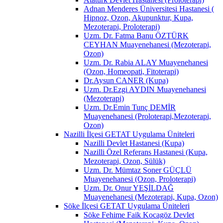
Adnan Menderes Üniversitesi Hastanesi (
Hipnoz, Ozon, Akupunktur, Kupa,
Mezoterapi, Proloterapi)
Uzm. Dr. Fatma Banu ÖZTÜRK
CEYHAN Muayenehanesi (Mezoterapi,
Ozon)
Uzm. Dr. Rabia ALAY Muayenehanesi
(Ozon, Homeopati, Fitoterapi)
Dr.Aysun CANER (Kupa)
Uzm. Dr.Ezgi AYDIN Muayenehanesi
(Mezoterapi)
Uzm. Dr.Emin Tunç DEMİR
Muayenehanesi (Proloterapi,Mezoterapi,
Ozon)
Nazilli İlçesi GETAT Uygulama Üniteleri
Nazilli Devlet Hastanesi (Kupa)
Nazilli Özel Referans Hastanesi (Kupa,
Mezoterapi, Ozon, Sülük)
Uzm. Dr. Mümtaz Soner GÜÇLÜ
Muayenehanesi (Ozon, Proloterapi)
Uzm. Dr. Onur YEŞİLDAĞ
Muayenehanesi (Mezoterapi, Kupa, Ozon)
Söke İlçesi GETAT Uygulama Üniteleri
Söke Fehime Faik Kocagöz Devlet