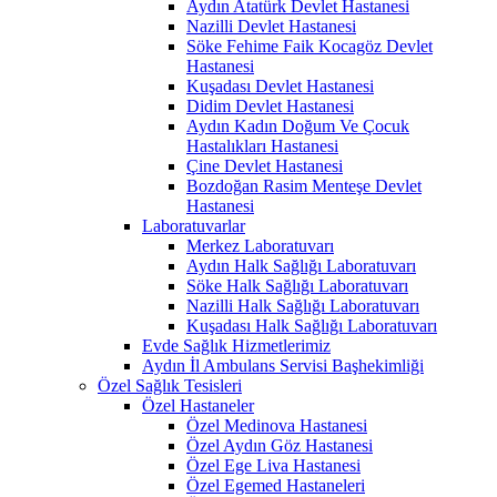
Aydın Atatürk Devlet Hastanesi
Nazilli Devlet Hastanesi
Söke Fehime Faik Kocagöz Devlet
Hastanesi
Kuşadası Devlet Hastanesi
Didim Devlet Hastanesi
Aydın Kadın Doğum Ve Çocuk
Hastalıkları Hastanesi
Çine Devlet Hastanesi
Bozdoğan Rasim Menteşe Devlet
Hastanesi
Laboratuvarlar
Merkez Laboratuvarı
Aydın Halk Sağlığı Laboratuvarı
Söke Halk Sağlığı Laboratuvarı
Nazilli Halk Sağlığı Laboratuvarı
Kuşadası Halk Sağlığı Laboratuvarı
Evde Sağlık Hizmetlerimiz
Aydın İl Ambulans Servisi Başhekimliği
Özel Sağlık Tesisleri
Özel Hastaneler
Özel Medinova Hastanesi
Özel Aydın Göz Hastanesi
Özel Ege Liva Hastanesi
Özel Egemed Hastaneleri