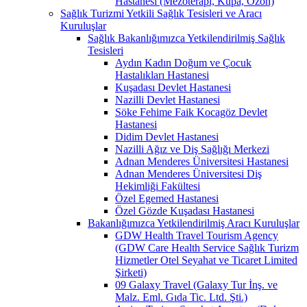
Hastanesi (Mezoterapi, Kupa, Ozon)
Sağlık Turizmi Yetkili Sağlık Tesisleri ve Aracı
Kuruluşlar
Sağlık Bakanlığımızca Yetkilendirilmiş Sağlık
Tesisleri
Aydın Kadın Doğum ve Çocuk
Hastalıkları Hastanesi
Kuşadası Devlet Hastanesi
Nazilli Devlet Hastanesi
Söke Fehime Faik Kocagöz Devlet
Hastanesi
Didim Devlet Hastanesi
Nazilli Ağız ve Diş Sağlığı Merkezi
Adnan Menderes Üniversitesi Hastanesi
Adnan Menderes Üniversitesi Diş
Hekimliği Fakültesi
Özel Egemed Hastanesi
Özel Gözde Kuşadası Hastanesi
Bakanlığımızca Yetkilendirilmiş Aracı Kuruluşlar
GDW Health Travel Tourism Agency
(GDW Care Health Service Sağlık Turizm
Hizmetler Otel Seyahat ve Ticaret Limited
Şirketi)
09 Galaxy Travel (Galaxy Tur İnş. ve
Malz. Eml. Gıda Tic. Ltd. Şti.)