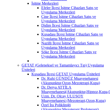
İşitme Merkezleri
Efeler İlçesi İşitme Cihazları Satış ve
Uygulama Merkezleri
Çine İlçesi İşitme Cihazları Satış ve
Uygulama Merkezleri
Didim İlçesi İşitme Cihazları Satış ve
Uygulama Merkezleri
Kuşadası İlçesi İşitme Cihazları Satış ve
Uygulama Merkezleri
Nazilli İlçesi İşitme Cihazları Satış ve
Uygulama Merkezleri
Söke İlçesi İşitme Cihazları Satış ve
Uygulama Merkezleri
GETAT (Geleneksel ve Tamamlayıcı Tıp) Uygulama
Üniteleri
Kuşadası İlçesi GETAT Uygulama Üniteleri
Dr. Ruhi GÜNDÜZ Muayenehanesi
(Akupunktur,Ozon,Mezoterapi,Kupa)
Dr. Derya ATTİLA
Muayenehanesi(Akupunktur,Hipnoz,Kupa,O
Uzm. Dr. Olcay ULUSOY
Muayenehanesi (Mezoterapi,Ozon,Kupa)
Özel İra Polikliniği
(Akupunktur,Mezoterapi,Proloterapi)