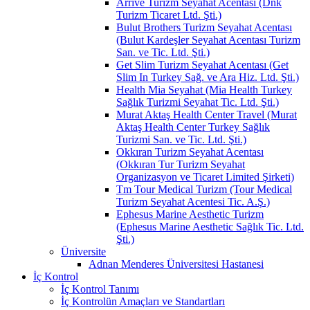
Arrive Turizm Seyahat Acentası (Dnk
Turizm Ticaret Ltd. Şti.)
Bulut Brothers Turizm Seyahat Acentası
(Bulut Kardeşler Seyahat Acentası Turizm
San. ve Tic. Ltd. Şti.)
Get Slim Turizm Seyahat Acentası (Get
Slim In Turkey Sağ. ve Ara Hiz. Ltd. Şti.)
Health Mia Seyahat (Mia Health Turkey
Sağlık Turizmi Seyahat Tic. Ltd. Şti.)
Murat Aktaş Health Center Travel (Murat
Aktaş Health Center Turkey Sağlık
Turizmi San. ve Tic. Ltd. Şti.)
Okkıran Turizm Seyahat Acentası
(Okkıran Tur Turizm Seyahat
Organizasyon ve Ticaret Limited Şirketi)
Tm Tour Medical Turizm (Tour Medical
Turizm Seyahat Acentesi Tic. A.Ş.)
Ephesus Marine Aesthetic Turizm
(Ephesus Marine Aesthetic Sağlık Tic. Ltd.
Şti.)
Üniversite
Adnan Menderes Üniversitesi Hastanesi
İç Kontrol
İç Kontrol Tanımı
İç Kontrolün Amaçları ve Standartları