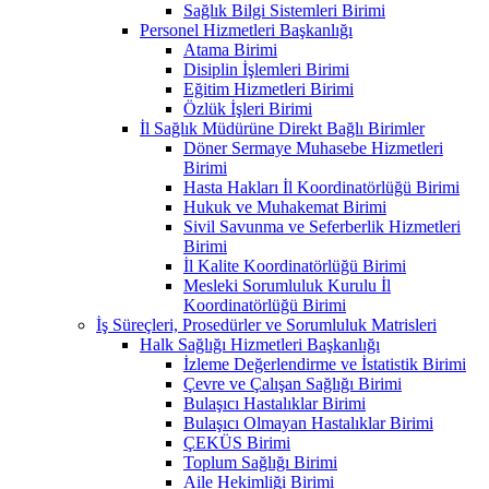
Sağlık Bilgi Sistemleri Birimi
Personel Hizmetleri Başkanlığı
Atama Birimi
Disiplin İşlemleri Birimi
Eğitim Hizmetleri Birimi
Özlük İşleri Birimi
İl Sağlık Müdürüne Direkt Bağlı Birimler
Döner Sermaye Muhasebe Hizmetleri
Birimi
Hasta Hakları İl Koordinatörlüğü Birimi
Hukuk ve Muhakemat Birimi
Sivil Savunma ve Seferberlik Hizmetleri
Birimi
İl Kalite Koordinatörlüğü Birimi
Mesleki Sorumluluk Kurulu İl
Koordinatörlüğü Birimi
İş Süreçleri, Prosedürler ve Sorumluluk Matrisleri
Halk Sağlığı Hizmetleri Başkanlığı
İzleme Değerlendirme ve İstatistik Birimi
Çevre ve Çalışan Sağlığı Birimi
Bulaşıcı Hastalıklar Birimi
Bulaşıcı Olmayan Hastalıklar Birimi
ÇEKÜS Birimi
Toplum Sağlığı Birimi
Aile Hekimliği Birimi