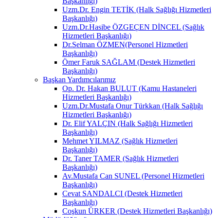
Başkanlığı)
Uzm.Dr. Engin TETİK (Halk Sağlığı Hizmetleri
Başkanlığı)
Uzm.Dr.Hasibe ÖZGEÇEN DİNCEL (Sağlık
Hizmetleri Başkanlığı)
Dr.Selman ÖZMEN(Personel Hizmetleri
Başkanlığı)
Ömer Faruk SAĞLAM (Destek Hizmetleri
Başkanlığı)
Başkan Yardımcılarımız
Op. Dr. Hakan BULUT (Kamu Hastaneleri
Hizmetleri Başkanlığı)
Uzm.Dr.Mustafa Onur Türkkan (Halk Sağlığı
Hizmetleri Başkanlığı)
Dr. Elif YALÇIN (Halk Sağlığı Hizmetleri
Başkanlığı)
Mehmet YILMAZ (Sağlık Hizmetleri
Başkanlığı)
Dr. Taner TAMER (Sağlık Hizmetleri
Başkanlığı)
Av.Mustafa Can SUNEL (Personel Hizmetleri
Başkanlığı)
Cevat SANDALCI (Destek Hizmetleri
Başkanlığı)
Coşkun ÜRKER (Destek Hizmetleri Başkanlığı)