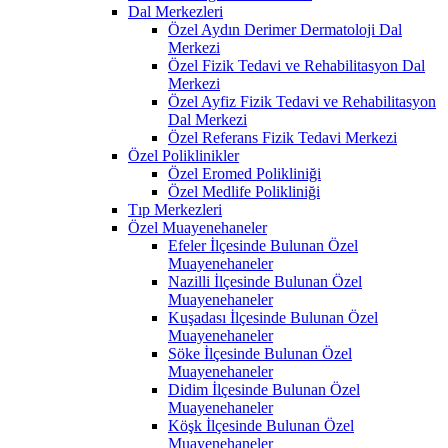
Dal Merkezleri
Özel Aydın Derimer Dermatoloji Dal
Merkezi
Özel Fizik Tedavi ve Rehabilitasyon Dal
Merkezi
Özel Ayfiz Fizik Tedavi ve Rehabilitasyon
Dal Merkezi
Özel Referans Fizik Tedavi Merkezi
Özel Poliklinikler
Özel Eromed Polikliniği
Özel Medlife Polikliniği
Tıp Merkezleri
Özel Muayenehaneler
Efeler İlçesinde Bulunan Özel
Muayenehaneler
Nazilli İlçesinde Bulunan Özel
Muayenehaneler
Kuşadası İlçesinde Bulunan Özel
Muayenehaneler
Söke İlçesinde Bulunan Özel
Muayenehaneler
Didim İlçesinde Bulunan Özel
Muayenehaneler
Köşk İlçesinde Bulunan Özel
Muayenehaneler