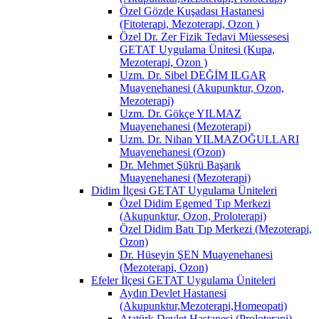
Özel Gözde Kuşadası Hastanesi
(Fitoterapi, Mezoterapi, Ozon )
Özel Dr. Zer Fizik Tedavi Müessesesi
GETAT Uygulama Ünitesi (Kupa,
Mezoterapi, Ozon )
Uzm. Dr. Sibel DEĞİM ILGAR
Muayenehanesi (Akupunktur, Ozon,
Mezoterapi)
Uzm. Dr. Gökçe YILMAZ
Muayenehanesi (Mezoterapi)
Uzm. Dr. Nihan YILMAZOĞULLARI
Muayenehanesi (Ozon)
Dr. Mehmet Şükrü Başarık
Muayenehanesi (Mezoterapi)
Didim İlçesi GETAT Uygulama Üniteleri
Özel Didim Egemed Tıp Merkezi
(Akupunktur, Ozon, Proloterapi)
Özel Didim Batı Tıp Merkezi (Mezoterapi,
Ozon)
Dr. Hüseyin ŞEN Muayenehanesi
(Mezoterapi, Ozon)
Efeler İlçesi GETAT Uygulama Üniteleri
Aydın Devlet Hastanesi
(Akupunktur,Mezoterapi,Homeopati)
Atatürk Devlet Hastanesi (Proloterapi)