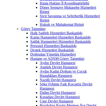
Hasta Hakları İl Koordinatörlüğü
Döner Sermaye Muhasebe Hizmetleri
Birimi
Sivil Savunma ve Seferberlik Hizmetleri
Birimi
Hukuk ve Muhakemat Birimi
Görev Tanımları
Halk Sağlığı Hizmetleri Başkanlığı
Kamu Hastaneleri Hizmetleri Başkanlığı
Sağlık Hastaneleri Hizmetleri Başkanlığı
Personel Hizmetleri Başkanlığı
Destek Hizmetleri Başkanlığı
Doğrudan Yönetim Hizmetleri
Hastane ve ADSM Görev Tanımları
Aydın Devlet Hastanesi
Atatürk Devlet Hastanesi
Aydın Kadın Doğum ve Çocuk
Hastalıkları Hastanesi
Nazilli Devlet Hastanesi
Söke Fehime Faik Kocagöz Devlet
Hastanesi
Didim Devlet Hastanesi
Kuşadası Devlet Hastanesi
Çine Devlet Hastanesi
Bozdoğan Rasim Menteşe İlçe Devlet