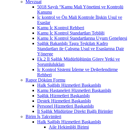
Mevzuat
5018 Sayılı “Kamu Mali Yönetimi ve Kontrolü
Kanunu
İç kontrol ve Ön Mali Kontrole İlişkin Usul ve
Esaslar
Kamu İç Kontrol Rehberi
Kamu İç Kontrol Standartları Tebliği
Kamu İç Kontrol Standartlarına Uyum Genelgesi
Sağlık Bakanlığı Taşra Teşkilatı Kadro
Standartları ile Çalışma Usul ve Esaslarına Dair
Yönerge
Ek.2 İl Sağlık Müdürlüğünün Görev Yetki ve
Sorumlulukları
İç Kontrol Sistemi İzleme ve Değerlendirme
Rehberi
Rapor Döküm Formu
Halk Sağlığı Hizmetleri Başkanlığı
Kamu Hastaneleri Hizmetleri Başkanlığı
Sağlık Hizmetleri Başkanlığı
Destek Hizmetleri Başkanlığı
Personel Hizmetleri Başkanlığı
İl Sağlık Müdürüne Direkt Bağlı Birimler
Birim İş Takvimleri
Halk Sağlığı Hizmetleri Başkanlığı
Aile Hekimliği Birimi