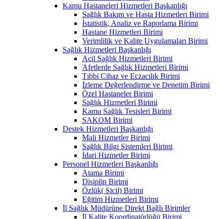
Kamu Hastaneleri Hizmetleri Başkanlığı
Sağlık Bakım ve Hasta Hizmetleri Birimi
İstatistik, Analiz ve Raporlama Birimi
Hastane Hizmetleri Birimi
Verimlilik ve Kalite Uygulamaları Birimi
Sağlık Hizmetleri Başkanlığı
Acil Sağlık Hizmetleri Birimi
Afetlerde Sağlık Hizmetleri Birimi
Tıbbi Cihaz ve Eczacılık Birimi
İzleme Değerlendirme ve Denetim Birimi
Özel Hastaneler Birimi
Sağlık Hizmetleri Birimi
Kamu Sağlık Tesisleri Birimi
SAKOM Birimi
Destek Hizmetleri Başkanlığı
Mali Hizmetler Birimi
Sağlık Bilgi Sistemleri Birimi
İdari Hizmetler Birimi
Personel Hizmetleri Başkanlığı
Atama Birimi
Disiplin Birimi
Özlük( Sicil) Birimi
Eğitim Hizmetleri Birimi
İl Sağlık Müdürüne Direkt Bağlı Birimler
İl Kalite Koordinatörlüğü Birimi