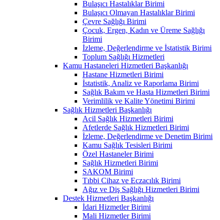
Bulaşıcı Hastalıklar Birimi
Bulaşıcı Olmayan Hastalıklar Birimi
Çevre Sağlığı Birimi
Çocuk, Ergen, Kadın ve Üreme Sağlığı
Birimi
İzleme, Değerlendirme ve İstatistik Birimi
Toplum Sağlığı Hizmetleri
Kamu Hastaneleri Hizmetleri Başkanlığı
Hastane Hizmetleri Birimi
İstatistik, Analiz ve Raporlama Birimi
Sağlık Bakım ve Hasta Hizmetleri Birimi
Verimlilik ve Kalite Yönetimi Birimi
Sağlık Hizmetleri Başkanlığı
Acil Sağlık Hizmetleri Birimi
Afetlerde Sağlık Hizmetleri Birimi
İzleme, Değerlendirme ve Denetim Birimi
Kamu Sağlık Tesisleri Birimi
Özel Hastaneler Birimi
Sağlık Hizmetleri Birimi
SAKOM Birimi
Tıbbi Cihaz ve Eczacılık Birimi
Ağız ve Diş Sağlığı Hizmetleri Birimi
Destek Hizmetleri Başkanlığı
İdari Hizmetler Birimi
Mali Hizmetler Birimi