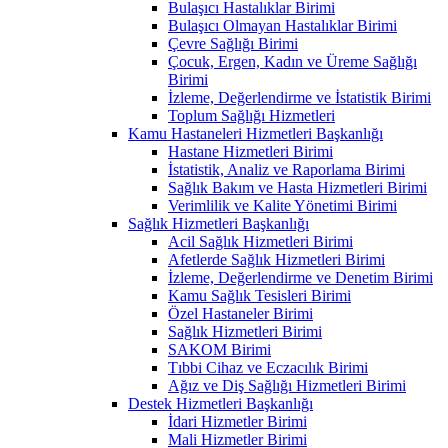
Bulaşıcı Hastalıklar Birimi
Bulaşıcı Olmayan Hastalıklar Birimi
Çevre Sağlığı Birimi
Çocuk, Ergen, Kadın ve Üreme Sağlığı
Birimi
İzleme, Değerlendirme ve İstatistik Birimi
Toplum Sağlığı Hizmetleri
Kamu Hastaneleri Hizmetleri Başkanlığı
Hastane Hizmetleri Birimi
İstatistik, Analiz ve Raporlama Birimi
Sağlık Bakım ve Hasta Hizmetleri Birimi
Verimlilik ve Kalite Yönetimi Birimi
Sağlık Hizmetleri Başkanlığı
Acil Sağlık Hizmetleri Birimi
Afetlerde Sağlık Hizmetleri Birimi
İzleme, Değerlendirme ve Denetim Birimi
Kamu Sağlık Tesisleri Birimi
Özel Hastaneler Birimi
Sağlık Hizmetleri Birimi
SAKOM Birimi
Tıbbi Cihaz ve Eczacılık Birimi
Ağız ve Diş Sağlığı Hizmetleri Birimi
Destek Hizmetleri Başkanlığı
İdari Hizmetler Birimi
Mali Hizmetler Birimi