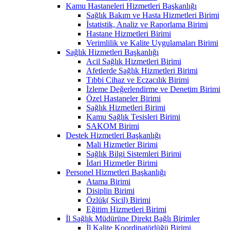
Kamu Hastaneleri Hizmetleri Başkanlığı
Sağlık Bakım ve Hasta Hizmetleri Birimi
İstatistik, Analiz ve Raporlama Birimi
Hastane Hizmetleri Birimi
Verimlilik ve Kalite Uygulamaları Birimi
Sağlık Hizmetleri Başkanlığı
Acil Sağlık Hizmetleri Birimi
Afetlerde Sağlık Hizmetleri Birimi
Tıbbi Cihaz ve Eczacılık Birimi
İzleme Değerlendirme ve Denetim Birimi
Özel Hastaneler Birimi
Sağlık Hizmetleri Birimi
Kamu Sağlık Tesisleri Birimi
SAKOM Birimi
Destek Hizmetleri Başkanlığı
Mali Hizmetler Birimi
Sağlık Bilgi Sistemleri Birimi
İdari Hizmetler Birimi
Personel Hizmetleri Başkanlığı
Atama Birimi
Disiplin Birimi
Özlük( Sicil) Birimi
Eğitim Hizmetleri Birimi
İl Sağlık Müdürüne Direkt Bağlı Birimler
İl Kalite Koordinatörlüğü Birimi