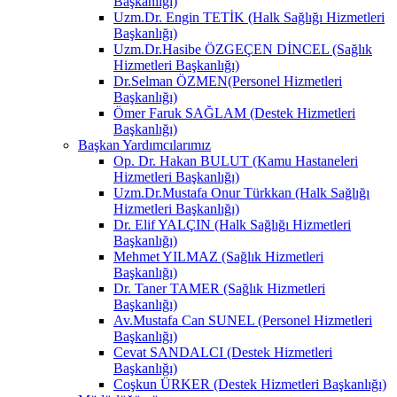
Başkanlığı)
Uzm.Dr. Engin TETİK (Halk Sağlığı Hizmetleri
Başkanlığı)
Uzm.Dr.Hasibe ÖZGEÇEN DİNCEL (Sağlık
Hizmetleri Başkanlığı)
Dr.Selman ÖZMEN(Personel Hizmetleri
Başkanlığı)
Ömer Faruk SAĞLAM (Destek Hizmetleri
Başkanlığı)
Başkan Yardımcılarımız
Op. Dr. Hakan BULUT (Kamu Hastaneleri
Hizmetleri Başkanlığı)
Uzm.Dr.Mustafa Onur Türkkan (Halk Sağlığı
Hizmetleri Başkanlığı)
Dr. Elif YALÇIN (Halk Sağlığı Hizmetleri
Başkanlığı)
Mehmet YILMAZ (Sağlık Hizmetleri
Başkanlığı)
Dr. Taner TAMER (Sağlık Hizmetleri
Başkanlığı)
Av.Mustafa Can SUNEL (Personel Hizmetleri
Başkanlığı)
Cevat SANDALCI (Destek Hizmetleri
Başkanlığı)
Coşkun ÜRKER (Destek Hizmetleri Başkanlığı)