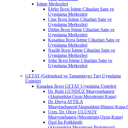
İşitme Merkezleri
Efeler İlçesi İşitme Cihazları Satış ve
Uygulama Merkezleri
Çine İlçesi İşitme Cihazları Satış ve
Uygulama Merkezleri
Didim İlçesi İşitme Cihazları Satış ve
Uygulama Merkezleri
Kuşadası İlçesi İşitme Cihazları Satış ve
Uygulama Merkezleri
Nazilli İlçesi İşitme Cihazları Satış ve
Uygulama Merkezleri
Söke İlçesi İşitme Cihazları Satış ve
Uygulama Merkezleri
GETAT (Geleneksel ve Tamamlayıcı Tıp) Uygulama
Üniteleri
Kuşadası İlçesi GETAT Uygulama Üniteleri
Dr. Ruhi GÜNDÜZ Muayenehanesi
(Akupunktur,Ozon,Mezoterapi,Kupa)
Dr. Derya ATTİLA
Muayenehanesi(Akupunktur,Hipnoz,Kupa,O
Uzm. Dr. Olcay ULUSOY
Muayenehanesi (Mezoterapi,Ozon,Kupa)
Özel İra Polikliniği
(Akupunktur,Mezoterapi,Proloterapi)