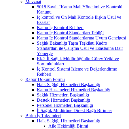
Mevzuat
5018 Sayılı “Kamu Mali Yönetimi ve Kontrolü
Kanunu
İç kontrol ve Ön Mali Kontrole İlişkin Usul ve
Esaslar
Kamu İç Kontrol Rehberi
Kamu İç Kontrol Standartları Tebliği
Kamu İç Kontrol Standartlarına Uyum Genelgesi
Sağlık Bakanlığı Taşra Teşkilatı Kadro
Standartları ile Çalışma Usul ve Esaslarına Dair
Yönerge
Ek.2 İl Sağlık Müdürlüğünün Görev Yetki ve
Sorumlulukları
İç Kontrol Sistemi İzleme ve Değerlendirme
Rehberi
Rapor Döküm Formu
Halk Sağlığı Hizmetleri Başkanlığı
Kamu Hastaneleri Hizmetleri Başkanlığı
Sağlık Hizmetleri Başkanlığı
Destek Hizmetleri Başkanlığı
Personel Hizmetleri Başkanlığı
İl Sağlık Müdürüne Direkt Bağlı Birimler
Birim İş Takvimleri
Halk Sağlığı Hizmetleri Başkanlığı
Aile Hekimliği Birimi