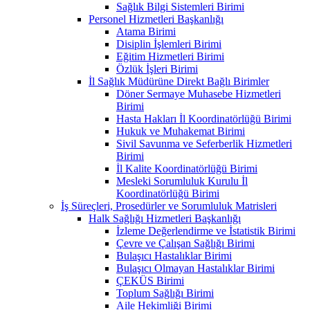
Sağlık Bilgi Sistemleri Birimi
Personel Hizmetleri Başkanlığı
Atama Birimi
Disiplin İşlemleri Birimi
Eğitim Hizmetleri Birimi
Özlük İşleri Birimi
İl Sağlık Müdürüne Direkt Bağlı Birimler
Döner Sermaye Muhasebe Hizmetleri
Birimi
Hasta Hakları İl Koordinatörlüğü Birimi
Hukuk ve Muhakemat Birimi
Sivil Savunma ve Seferberlik Hizmetleri
Birimi
İl Kalite Koordinatörlüğü Birimi
Mesleki Sorumluluk Kurulu İl
Koordinatörlüğü Birimi
İş Süreçleri, Prosedürler ve Sorumluluk Matrisleri
Halk Sağlığı Hizmetleri Başkanlığı
İzleme Değerlendirme ve İstatistik Birimi
Çevre ve Çalışan Sağlığı Birimi
Bulaşıcı Hastalıklar Birimi
Bulaşıcı Olmayan Hastalıklar Birimi
ÇEKÜS Birimi
Toplum Sağlığı Birimi
Aile Hekimliği Birimi