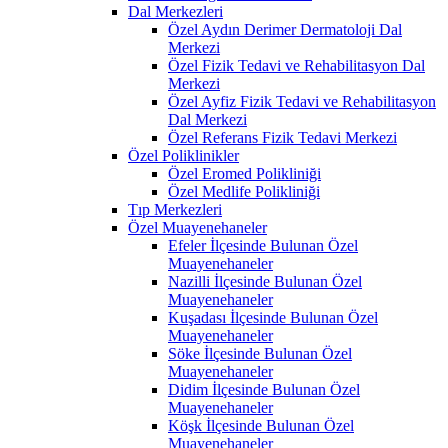
Dal Merkezleri
Özel Aydın Derimer Dermatoloji Dal
Merkezi
Özel Fizik Tedavi ve Rehabilitasyon Dal
Merkezi
Özel Ayfiz Fizik Tedavi ve Rehabilitasyon
Dal Merkezi
Özel Referans Fizik Tedavi Merkezi
Özel Poliklinikler
Özel Eromed Polikliniği
Özel Medlife Polikliniği
Tıp Merkezleri
Özel Muayenehaneler
Efeler İlçesinde Bulunan Özel
Muayenehaneler
Nazilli İlçesinde Bulunan Özel
Muayenehaneler
Kuşadası İlçesinde Bulunan Özel
Muayenehaneler
Söke İlçesinde Bulunan Özel
Muayenehaneler
Didim İlçesinde Bulunan Özel
Muayenehaneler
Köşk İlçesinde Bulunan Özel
Muayenehaneler