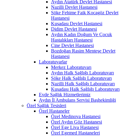
Aydın Atatürk Devlet Hastanesi
Nazilli Devlet Hastanesi
Söke Fehime Faik Kocagöz Devlet
Hastanesi
Kuşadası Devlet Hastanesi
Didim Devlet Hastanesi
Aydın Kadın Doğum Ve Çocuk
Hastalıkları Hastanesi
Çine Devlet Hastanesi
Bozdoğan Rasim Menteşe Devlet
Hastanesi
Laboratuvarlar
Merkez Laboratuvarı
Aydın Halk Sağlığı Laboratuvarı
Söke Halk Sağlığı Laboratuvarı
Nazilli Halk Sağlığı Laboratuvarı
Kuşadası Halk Sağlığı Laboratuvarı
Evde Sağlık Hizmetlerimiz
Aydın İl Ambulans Servisi Başhekimliği
Özel Sağlık Tesisleri
Özel Hastaneler
Özel Medinova Hastanesi
Özel Aydın Göz Hastanesi
Özel Ege Liva Hastanesi
Özel Egemed Hastaneleri