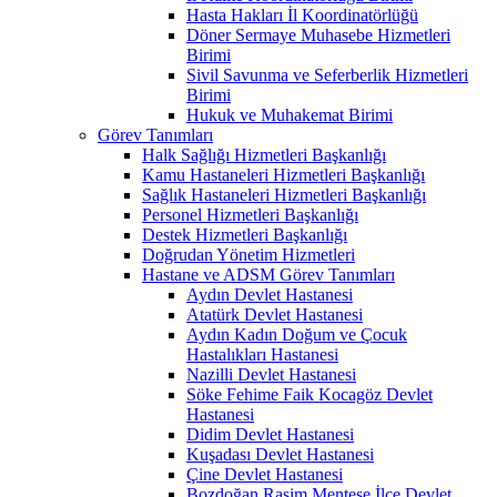
Hasta Hakları İl Koordinatörlüğü
Döner Sermaye Muhasebe Hizmetleri
Birimi
Sivil Savunma ve Seferberlik Hizmetleri
Birimi
Hukuk ve Muhakemat Birimi
Görev Tanımları
Halk Sağlığı Hizmetleri Başkanlığı
Kamu Hastaneleri Hizmetleri Başkanlığı
Sağlık Hastaneleri Hizmetleri Başkanlığı
Personel Hizmetleri Başkanlığı
Destek Hizmetleri Başkanlığı
Doğrudan Yönetim Hizmetleri
Hastane ve ADSM Görev Tanımları
Aydın Devlet Hastanesi
Atatürk Devlet Hastanesi
Aydın Kadın Doğum ve Çocuk
Hastalıkları Hastanesi
Nazilli Devlet Hastanesi
Söke Fehime Faik Kocagöz Devlet
Hastanesi
Didim Devlet Hastanesi
Kuşadası Devlet Hastanesi
Çine Devlet Hastanesi
Bozdoğan Rasim Menteşe İlçe Devlet