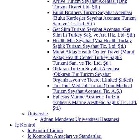
Arrive Turizm Seyahat Acentası (Dnk
Turizm Ticaret Ltd. Şti.)
Bulut Brothers Turizm Seyahat Acentası
(Bulut Kardeşler Seyahat Acentası Turizm
San. ve Tic. Ltd. Şti.)
Get Slim Turizm Seyahat Acentası (Get
Slim In Turkey Sağ. ve Ara Hiz. Ltd. Şti.)
Health Mia Seyahat (Mia Health Turkey
Sağlık Turizmi Seyahat Tic. Ltd. Şti.)
Murat Aktaş Health Center Travel (Murat
Aktaş Health Center Turkey Sağlık
Turizmi San. ve Tic. Ltd. Şti.)
Okkıran Turizm Seyahat Acentası
(Okkıran Tur Turizm Seyahat
Organizasyon ve Ticaret Limited Şirketi)
Tm Tour Medical Turizm (Tour Medical
Turizm Seyahat Acentesi Tic. A.Ş.)
Ephesus Marine Aesthetic Turizm
(Ephesus Marine Aesthetic Sağlık Tic. Ltd.
Şti.)
Üniversite
Adnan Menderes Üniversitesi Hastanesi
İç Kontrol
İç Kontrol Tanımı
İç Kontrolün Amaçları ve Standartları