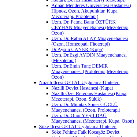
Adnan Menderes Üniversitesi Hastanesi (
Hipnoz, Ozon, Akupunktur, Kupa,
Mezoterapi, Proloterapi)
Uzm. Dr. Fatma Banu ÖZTÜRK
CEYHAN Muayenehanesi (Mezoterapi,
Ozon)
Uzm. Dr. Rabia ALAY Muayenehanesi
(Ozon, Homeopati, Fitoterapi)
Dr.Aysun CANER (Kupa)
Uzm. Dr.Ezgi AYDIN Muayenehanesi
(Mezoterapi)
Uzm. Dr.Emin Tunç DEMİR
Muayenehanesi (Proloterapi,Mezoterapi,
Ozon)
Nazilli İlçesi GETAT Uygulama Üniteleri
Nazilli Devlet Hastanesi (Kupa)
Nazilli Özel Referans Hastanesi (Kupa,
Mezoterapi, Ozon, Sülük)
Uzm. Dr. Mümtaz Soner GÜÇLÜ
Muayenehanesi (Ozon, Proloterapi)
Uzm. Dr. Onur YEŞİLDAĞ
Muayenehanesi (Mezoterapi, Kupa, Ozon)
Söke İlçesi GETAT Uygulama Üniteleri
Söke Fehime Faik Kocagöz Devlet