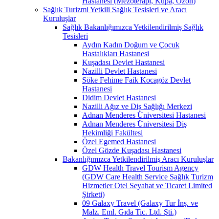
Hastanesi (Mezoterapi, Kupa, Ozon)
Sağlık Turizmi Yetkili Sağlık Tesisleri ve Aracı
Kuruluşlar
Sağlık Bakanlığımızca Yetkilendirilmiş Sağlık
Tesisleri
Aydın Kadın Doğum ve Çocuk
Hastalıkları Hastanesi
Kuşadası Devlet Hastanesi
Nazilli Devlet Hastanesi
Söke Fehime Faik Kocagöz Devlet
Hastanesi
Didim Devlet Hastanesi
Nazilli Ağız ve Diş Sağlığı Merkezi
Adnan Menderes Üniversitesi Hastanesi
Adnan Menderes Üniversitesi Diş
Hekimliği Fakültesi
Özel Egemed Hastanesi
Özel Gözde Kuşadası Hastanesi
Bakanlığımızca Yetkilendirilmiş Aracı Kuruluşlar
GDW Health Travel Tourism Agency
(GDW Care Health Service Sağlık Turizm
Hizmetler Otel Seyahat ve Ticaret Limited
Şirketi)
09 Galaxy Travel (Galaxy Tur İnş. ve
Malz. Eml. Gıda Tic. Ltd. Şti.)