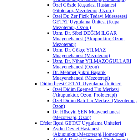
Özel Gözde Kuşadası Hastanesi
(Fitoterapi, Mezoterapi, Ozon )
Özel Dr. Zer Fizik Tedavi Müessesesi
GETAT Uygulama Ünitesi (Kupa,
Mezoterapi, Ozon )
Uzm. Dr. Sibel DEĞİM ILGAR
Muayenehanesi (Akupunktur, Ozon,
Mezoterapi)
Uzm. Dr. Gökçe YILMAZ
Muayenehanesi (Mezoterapi)
Uzm. Dr. Nihan YILMAZOĞULLARI
Muayenehanesi (Ozon)
Dr. Mehmet Şükrü Başarık
Muayenehanesi (Mezoterapi)
Didim İlçesi GETAT Uygulama Üniteleri
Özel Didim Egemed Tıp Merkezi
(Akupunktur, Ozon, Proloterapi)
Özel Didim Batı Tıp Merkezi (Mezoterapi,
Ozon)
Dr. Hüseyin ŞEN Muayenehanesi
(Mezoterapi, Ozon)
Efeler İlçesi GETAT Uygulama Üniteleri
Aydın Devlet Hastanesi
(Akupunktur,Mezoterapi,Homeopati)
Atatürk Devlet Hastanesi (Proloterapi)