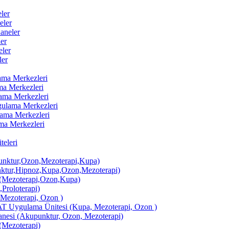
ler
eler
aneler
er
ler
ler
lama Merkezleri
ama Merkezleri
lama Merkezleri
ygulama Merkezleri
ulama Merkezleri
ama Merkezleri
eleri
ktur,Ozon,Mezoterapi,Kupa)
tur,Hipnoz,Kupa,Ozon,Mezoterapi)
Mezoterapi,Ozon,Kupa)
,Proloterapi)
 Mezoterapi, Ozon )
AT Uygulama Ünitesi (Kupa, Mezoterapi, Ozon )
si (Akupunktur, Ozon, Mezoterapi)
Mezoterapi)