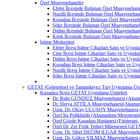
Özel Muayenehaneler
Efeler İlçesinde Bulunan Özel Muayenehane
Nazilli İlçesinde Bulunan Özel Muayenehan
Kuşadası İlçesinde Bulunan Özel Muayeneh
Söke İlçesinde Bulunan Özel Muayenehanel
Didim İlçesinde Bulunan Özel Muayenehane
Köşk İlçesinde Bulunan Özel Muayenehane
İşitme Merkezleri
Efeler İlçesi İşitme Cihazları Satış ve Uygu
Çine İlçesi İşitme Cihazları Satış ve Uygul
Didim İlçesi İşitme Cihazları Satış ve Uygu
Kuşadası İlçesi İşitme Cihazları Satış ve U
Nazilli İlçesi İşitme Cihazları Satış ve Uyg
Söke İlçesi İşitme Cihazları Satış ve Uygul
GETAT (Geleneksel ve Tamamlayıcı Tıp) Uygulama Ünit
Kuşadası İlçesi GETAT Uygulama Üniteleri
Dr. Ruhi GÜNDÜZ Muayenehanesi (Akupun
Dr. Derya ATTİLA Muayenehanesi(Akupunk
Uzm. Dr. Olcay ULUSOY Muayenehanesi (
Özel İra Polikliniği (Akupunktur,Mezoterapi
Özel Gözde Kuşadası Hastanesi (Fitoterapi,
Özel Dr. Zer Fizik Tedavi Müessesesi GET
Uzm. Dr. Sibel DEĞİM ILGAR Muayenehane
Uzm. Dr. Gökçe YILMAZ Muayenehanesi (