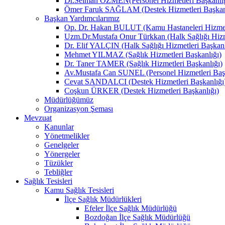
Dr.Selman ÖZMEN(Personel Hizmetleri Başkanlığ
Ömer Faruk SAĞLAM (Destek Hizmetleri Başkanl
Başkan Yardımcılarımız
Op. Dr. Hakan BULUT (Kamu Hastaneleri Hizmetl
Uzm.Dr.Mustafa Onur Türkkan (Halk Sağlığı Hizme
Dr. Elif YALÇIN (Halk Sağlığı Hizmetleri Başkanl
Mehmet YILMAZ (Sağlık Hizmetleri Başkanlığı)
Dr. Taner TAMER (Sağlık Hizmetleri Başkanlığı)
Av.Mustafa Can SUNEL (Personel Hizmetleri Başk
Cevat SANDALCI (Destek Hizmetleri Başkanlığı
Coşkun ÜRKER (Destek Hizmetleri Başkanlığı)
Müdürlüğümüz
Organizasyon Şeması
Mevzuat
Kanunlar
Yönetmelikler
Genelgeler
Yönergeler
Tüzükler
Tebliğler
Sağlık Tesisleri
Kamu Sağlık Tesisleri
İlçe Sağlık Müdürlükleri
Efeler İlçe Sağlık Müdürlüğü
Bozdoğan İlçe Sağlık Müdürlüğü