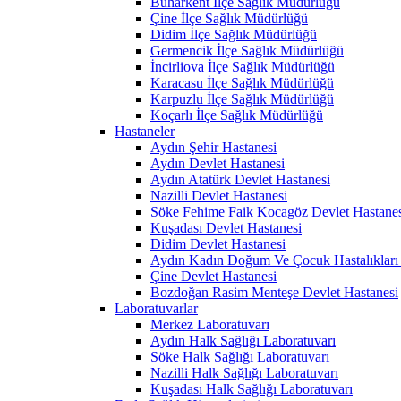
Buharkent İlçe Sağlık Müdürlüğü
Çine İlçe Sağlık Müdürlüğü
Didim İlçe Sağlık Müdürlüğü
Germencik İlçe Sağlık Müdürlüğü
İncirliova İlçe Sağlık Müdürlüğü
Karacasu İlçe Sağlık Müdürlüğü
Karpuzlu İlçe Sağlık Müdürlüğü
Koçarlı İlçe Sağlık Müdürlüğü
Hastaneler
Aydın Şehir Hastanesi
Aydın Devlet Hastanesi
Aydın Atatürk Devlet Hastanesi
Nazilli Devlet Hastanesi
Söke Fehime Faik Kocagöz Devlet Hastanes
Kuşadası Devlet Hastanesi
Didim Devlet Hastanesi
Aydın Kadın Doğum Ve Çocuk Hastalıkları 
Çine Devlet Hastanesi
Bozdoğan Rasim Menteşe Devlet Hastanesi
Laboratuvarlar
Merkez Laboratuvarı
Aydın Halk Sağlığı Laboratuvarı
Söke Halk Sağlığı Laboratuvarı
Nazilli Halk Sağlığı Laboratuvarı
Kuşadası Halk Sağlığı Laboratuvarı