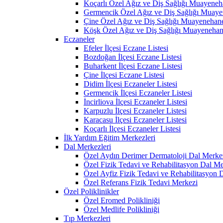
Koçarlı Özel Ağız ve Diş Sağlığı Muayeneh
Germencik Özel Ağız ve Diş Sağlığı Muaye
Çine Özel Ağız ve Diş Sağlığı Muayenehane
Köşk Özel Ağız ve Diş Sağlığı Muayenehan
Eczaneler
Efeler İlçesi Eczane Listesi
Bozdoğan İlçesi Eczane Listesi
Buharkent İlçesi Eczane Listesi
Çine İlçesi Eczane Listesi
Didim İlçesi Eczaneler Listesi
Germencik İlçesi Eczaneler Listesi
İncirliova İlçesi Eczaneler Listesi
Karpuzlu İlçesi Eczaneler Listesi
Karacasu İlçesi Eczaneler Listesi
Koçarlı İlçesi Eczaneler Listesi
İlk Yardım Eğitim Merkezleri
Dal Merkezleri
Özel Aydın Derimer Dermatoloji Dal Merke
Özel Fizik Tedavi ve Rehabilitasyon Dal Me
Özel Ayfiz Fizik Tedavi ve Rehabilitasyon 
Özel Referans Fizik Tedavi Merkezi
Özel Poliklinikler
Özel Eromed Polikliniği
Özel Medlife Polikliniği
Tıp Merkezleri