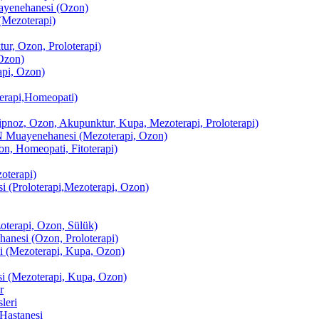
enehanesi (Ozon)
(Mezoterapi)
r, Ozon, Proloterapi)
Ozon)
pi, Ozon)
erapi,Homeopati)
ipnoz, Ozon, Akupunktur, Kupa, Mezoterapi, Proloterapi)
uayenehanesi (Mezoterapi, Ozon)
, Homeopati, Fitoterapi)
terapi)
(Proloterapi,Mezoterapi, Ozon)
oterapi, Ozon, Sülük)
esi (Ozon, Proloterapi)
(Mezoterapi, Kupa, Ozon)
i (Mezoterapi, Kupa, Ozon)
r
leri
Hastanesi