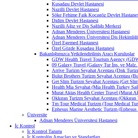
Kuşadası Devlet Hastanesi
Nazilli Devlet Hastanesi
Söke Fehime Faik Kocagöz Devlet Hastanes
Didim Devlet Hastanesi
Nazilli Ağız ve Diş Sağlığı Merkezi
Adnan Menderes Üniversitesi Hastanesi
Adnan Menderes Üniversitesi Diş Hekimliği
Özel Egemed Hastanesi
Özel Gözde Kuşadası Hastanesi
Bakanlığımızca Yetkilendirilmiş Aracı Kuruluşlar
GDW Health Travel Tourism Agency (GDW Car
09 Galaxy Travel (Galaxy Tur İnş. ve Malz. 
Arrive Turizm Seyahat Acentası (Dnk Turizm 
Bulut Brothers Turizm Seyahat Acentası (Bul
Get Slim Turizm Seyahat Acentası (Get Slim 
Health Mia Seyahat (Mia Health Turkey Sağlı
Murat Aktaş Health Center Travel (Murat Akt
Okkıran Turizm Seyahat Acentası (Okkıran T
Tm Tour Medical Turizm (Tour Medical Turi
Ephesus Marine Aesthetic Turizm (Ephesus Ma
Üniversite
Adnan Menderes Üniversitesi Hastanesi
İç Kontrol
İç Kontrol Tanımı
İç Kontrolün Amaçları ve Standartları