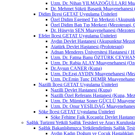
Uzm. Dr. Nihan YILMAZOĞULLARI Muay
Dr. Mehmet Şükrü Başarık Muayenehanesi 
Didim İlçesi GETAT Uygulama Üniteleri
Özel Didim Egemed Tıp Merkezi (Akupunktu
Özel Didim Batı Tıp Merkezi (Mezoterapi, 
Dr. Hüseyin ŞEN Muayenehanesi (Mezotera
Efeler İlçesi GETAT Uygulama Üniteleri
Aydın Devlet Hastanesi (Akupunktur,Mezot
Atatürk Devlet Hastanesi (Proloterapi)
Adnan Menderes Üniversitesi Hastanesi ( H
Uzm. Dr. Fatma Banu ÖZTÜRK CEYHAN M
Uzm. Dr. Rabia ALAY Muayenehanesi (Ozon
Dr.Aysun CANER (Kupa)
Uzm. Dr.Ezgi AYDIN Muayenehanesi (Mezo
Uzm. Dr.Emin Tunç DEMİR Muayenehanesi 
Nazilli İlçesi GETAT Uygulama Üniteleri
Nazilli Devlet Hastanesi (Kupa)
Nazilli Özel Referans Hastanesi (Kupa, Mez
Uzm. Dr. Mümtaz Soner GÜÇLÜ Muayenehan
Uzm. Dr. Onur YEŞİLDAĞ Muayenehanesi 
Söke İlçesi GETAT Uygulama Üniteleri
Söke Fehime Faik Kocagöz Devlet Hastanes
Sağlık Turizmi Yetkili Sağlık Tesisleri ve Aracı Kuruluşla
Sağlık Bakanlığımızca Yetkilendirilmiş Sağlık Tesis
Aydın Kadın Doğum ve Çocuk Hastalıkları 