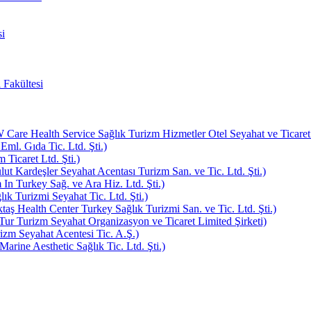
i
 Fakültesi
e Health Service Sağlık Turizm Hizmetler Otel Seyahat ve Ticaret L
Eml. Gıda Tic. Ltd. Şti.)
Ticaret Ltd. Şti.)
ut Kardeşler Seyahat Acentası Turizm San. ve Tic. Ltd. Şti.)
In Turkey Sağ. ve Ara Hiz. Ltd. Şti.)
k Turizmi Seyahat Tic. Ltd. Şti.)
aş Health Center Turkey Sağlık Turizmi San. ve Tic. Ltd. Şti.)
ur Turizm Seyahat Organizasyon ve Ticaret Limited Şirketi)
zm Seyahat Acentesi Tic. A.Ş.)
rine Aesthetic Sağlık Tic. Ltd. Şti.)