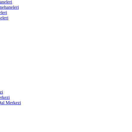
aneleri
nehaneleri
leri
eleri
zi
rkezi
Dal Merkezi