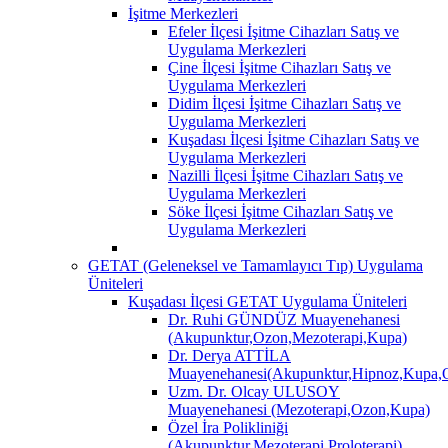
İşitme Merkezleri
Efeler İlçesi İşitme Cihazları Satış ve
Uygulama Merkezleri
Çine İlçesi İşitme Cihazları Satış ve
Uygulama Merkezleri
Didim İlçesi İşitme Cihazları Satış ve
Uygulama Merkezleri
Kuşadası İlçesi İşitme Cihazları Satış ve
Uygulama Merkezleri
Nazilli İlçesi İşitme Cihazları Satış ve
Uygulama Merkezleri
Söke İlçesi İşitme Cihazları Satış ve
Uygulama Merkezleri
GETAT (Geleneksel ve Tamamlayıcı Tıp) Uygulama
Üniteleri
Kuşadası İlçesi GETAT Uygulama Üniteleri
Dr. Ruhi GÜNDÜZ Muayenehanesi
(Akupunktur,Ozon,Mezoterapi,Kupa)
Dr. Derya ATTİLA
Muayenehanesi(Akupunktur,Hipnoz,Kupa,O
Uzm. Dr. Olcay ULUSOY
Muayenehanesi (Mezoterapi,Ozon,Kupa)
Özel İra Polikliniği
(Akupunktur,Mezoterapi,Proloterapi)