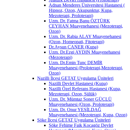
Adnan Menderes Üniversitesi Hastanesi (
Hipnoz, Ozon, Akupunktur, Kupa,
Mezoterapi, Proloterapi)
Uzm. Dr. Fatma Banu ÖZTÜRK
CEYHAN Muayenehanesi (Mezoterapi,
Ozon)
Uzm. Dr. Rabia ALAY Muayenehanesi
(Ozon, Homeopati, Fitoterapi)
Dr.Aysun CANER (Kupa)
Uzm. Dr.Ezgi AYDIN Muayenehanesi
(Mezoterapi)
Uzm. Dr.Emin Tunç DEMİR
Muayenehanesi (Proloterapi,Mezoterapi,
Ozon)
Nazilli İlçesi GETAT Uygulama Üniteleri
Nazilli Devlet Hastanesi (Kupa)
Nazilli Özel Referans Hastanesi (Kupa,
Mezoterapi, Ozon, Sülük)
Uzm. Dr. Mümtaz Soner GÜÇLÜ
Muayenehanesi (Ozon, Proloterapi)
Uzm. Dr. Onur YEŞİLDAĞ
Muayenehanesi (Mezoterapi, Kupa, Ozon)
Söke İlçesi GETAT Uygulama Üniteleri
Söke Fehime Faik Kocagöz Devlet