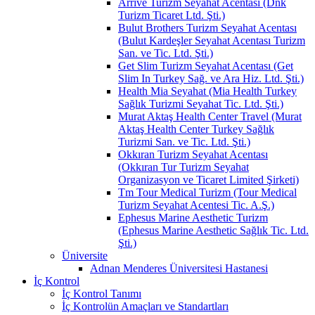
Arrive Turizm Seyahat Acentası (Dnk
Turizm Ticaret Ltd. Şti.)
Bulut Brothers Turizm Seyahat Acentası
(Bulut Kardeşler Seyahat Acentası Turizm
San. ve Tic. Ltd. Şti.)
Get Slim Turizm Seyahat Acentası (Get
Slim In Turkey Sağ. ve Ara Hiz. Ltd. Şti.)
Health Mia Seyahat (Mia Health Turkey
Sağlık Turizmi Seyahat Tic. Ltd. Şti.)
Murat Aktaş Health Center Travel (Murat
Aktaş Health Center Turkey Sağlık
Turizmi San. ve Tic. Ltd. Şti.)
Okkıran Turizm Seyahat Acentası
(Okkıran Tur Turizm Seyahat
Organizasyon ve Ticaret Limited Şirketi)
Tm Tour Medical Turizm (Tour Medical
Turizm Seyahat Acentesi Tic. A.Ş.)
Ephesus Marine Aesthetic Turizm
(Ephesus Marine Aesthetic Sağlık Tic. Ltd.
Şti.)
Üniversite
Adnan Menderes Üniversitesi Hastanesi
İç Kontrol
İç Kontrol Tanımı
İç Kontrolün Amaçları ve Standartları