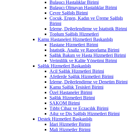
Bulaşıcı Hastalıklar Birimi
Bulaşıcı Olmayan Hastalıklar Birimi
Çevre Sağlığı Birimi
Çocuk, Ergen, Kadın ve Üreme Sağlığı
Birimi
İzleme, Değerlendirme ve İstatistik Birimi
Toplum Sağlığı Hizmetleri
Kamu Hastaneleri Hizmetleri Başkanlığı
Hastane Hizmetleri Birimi
İstatistik, Analiz ve Raporlama Birimi
Sağlık Bakım ve Hasta Hizmetleri Birimi
Verimlilik ve Kalite Yönetimi Birimi
Sağlık Hizmetleri Başkanlığı
Acil Sağlık Hizmetleri Birimi
Afetlerde Sağlık Hizmetleri Birimi
İzleme, Değerlendirme ve Denetim Birimi
Kamu Sağlık Tesisleri Birimi
Özel Hastaneler Birimi
Sağlık Hizmetleri Birimi
SAKOM Birimi
Tıbbi Cihaz ve Eczacılık Birimi
Ağız ve Diş Sağlığı Hizmetleri Birimi
Destek Hizmetleri Başkanlığı
İdari Hizmetler Birimi
Mali Hizmetler Birimi