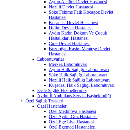
Aydın Atatürk Devlet Hastanesi
Nazilli Devlet Hastanesi
Söke Fehime Faik Kocagöz Devlet
Hastanesi
Kuşadası Devlet Hastanesi
Didim Devlet Hastanesi
Aydın Kadın Doğum Ve Çocuk
Hastalıkları Hastanesi
Çine Devlet Hastanesi
Bozdoğan Rasim Menteşe Devlet
Hastanesi
Laboratuvarlar
Merkez Laboratuvarı
Aydın Halk Sağlığı Laboratuvarı
Söke Halk Sağlığı Laboratuvarı
Nazilli Halk Sağlığı Laboratuvarı
Kuşadası Halk Sağlığı Laboratuvarı
Evde Sağlık Hizmetlerimiz
Aydın İl Ambulans Servisi Başhekimliği
Özel Sağlık Tesisleri
Özel Hastaneler
Özel Medinova Hastanesi
Özel Aydın Göz Hastanesi
Özel Ege Liva Hastanesi
Özel Egemed Hastaneleri