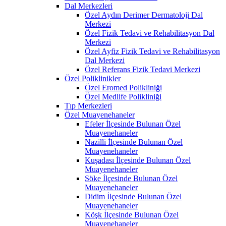
Dal Merkezleri
Özel Aydın Derimer Dermatoloji Dal
Merkezi
Özel Fizik Tedavi ve Rehabilitasyon Dal
Merkezi
Özel Ayfiz Fizik Tedavi ve Rehabilitasyon
Dal Merkezi
Özel Referans Fizik Tedavi Merkezi
Özel Poliklinikler
Özel Eromed Polikliniği
Özel Medlife Polikliniği
Tıp Merkezleri
Özel Muayenehaneler
Efeler İlçesinde Bulunan Özel
Muayenehaneler
Nazilli İlçesinde Bulunan Özel
Muayenehaneler
Kuşadası İlçesinde Bulunan Özel
Muayenehaneler
Söke İlçesinde Bulunan Özel
Muayenehaneler
Didim İlçesinde Bulunan Özel
Muayenehaneler
Köşk İlçesinde Bulunan Özel
Muayenehaneler