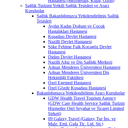
Hastanesi (Mezoterapi, Kupa, Ozon)
Sağlık Turizmi Yetkili Sağlık Tesisleri ve Aracı
Kuruluşlar
Sağlık Bakanlığımızca Yetkilendirilmiş Sağlık
Tesisleri
Aydın Kadın Doğum ve Çocuk
Hastalıkları Hastanesi
Kuşadası Devlet Hastanesi
Nazilli Devlet Hastanesi
Söke Fehime Faik Kocagöz Devlet
Hastanesi
Didim Devlet Hastanesi
Nazilli Ağız ve Diş Sağlığı Merkezi
Adnan Menderes Üniversitesi Hastanesi
Adnan Menderes Üniversitesi Diş
Hekimliği Fakültesi
Özel Egemed Hastanesi
Özel Gözde Kuşadası Hastanesi
Bakanlığımızca Yetkilendirilmiş Aracı Kuruluşlar
GDW Health Travel Tourism Agency
(GDW Care Health Service Sağlık Turizm
Hizmetler Otel Seyahat ve Ticaret Limited
Şirketi)
09 Galaxy Travel (Galaxy Tur İnş. ve
Malz. Eml. Gıda Tic. Ltd. Şti.)