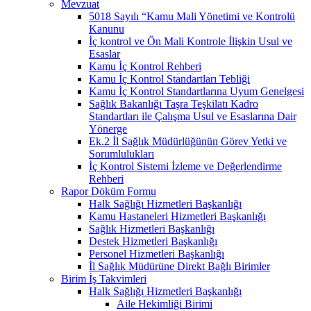
Mevzuat
5018 Sayılı “Kamu Mali Yönetimi ve Kontrolü
Kanunu
İç kontrol ve Ön Mali Kontrole İlişkin Usul ve
Esaslar
Kamu İç Kontrol Rehberi
Kamu İç Kontrol Standartları Tebliği
Kamu İç Kontrol Standartlarına Uyum Genelgesi
Sağlık Bakanlığı Taşra Teşkilatı Kadro
Standartları ile Çalışma Usul ve Esaslarına Dair
Yönerge
Ek.2 İl Sağlık Müdürlüğünün Görev Yetki ve
Sorumlulukları
İç Kontrol Sistemi İzleme ve Değerlendirme
Rehberi
Rapor Döküm Formu
Halk Sağlığı Hizmetleri Başkanlığı
Kamu Hastaneleri Hizmetleri Başkanlığı
Sağlık Hizmetleri Başkanlığı
Destek Hizmetleri Başkanlığı
Personel Hizmetleri Başkanlığı
İl Sağlık Müdürüne Direkt Bağlı Birimler
Birim İş Takvimleri
Halk Sağlığı Hizmetleri Başkanlığı
Aile Hekimliği Birimi