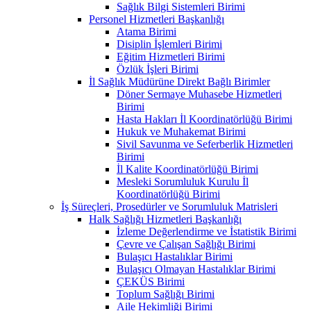
Sağlık Bilgi Sistemleri Birimi
Personel Hizmetleri Başkanlığı
Atama Birimi
Disiplin İşlemleri Birimi
Eğitim Hizmetleri Birimi
Özlük İşleri Birimi
İl Sağlık Müdürüne Direkt Bağlı Birimler
Döner Sermaye Muhasebe Hizmetleri
Birimi
Hasta Hakları İl Koordinatörlüğü Birimi
Hukuk ve Muhakemat Birimi
Sivil Savunma ve Seferberlik Hizmetleri
Birimi
İl Kalite Koordinatörlüğü Birimi
Mesleki Sorumluluk Kurulu İl
Koordinatörlüğü Birimi
İş Süreçleri, Prosedürler ve Sorumluluk Matrisleri
Halk Sağlığı Hizmetleri Başkanlığı
İzleme Değerlendirme ve İstatistik Birimi
Çevre ve Çalışan Sağlığı Birimi
Bulaşıcı Hastalıklar Birimi
Bulaşıcı Olmayan Hastalıklar Birimi
ÇEKÜS Birimi
Toplum Sağlığı Birimi
Aile Hekimliği Birimi