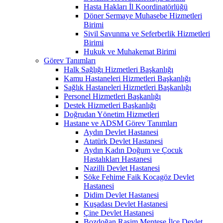
Hasta Hakları İl Koordinatörlüğü
Döner Sermaye Muhasebe Hizmetleri
Birimi
Sivil Savunma ve Seferberlik Hizmetleri
Birimi
Hukuk ve Muhakemat Birimi
Görev Tanımları
Halk Sağlığı Hizmetleri Başkanlığı
Kamu Hastaneleri Hizmetleri Başkanlığı
Sağlık Hastaneleri Hizmetleri Başkanlığı
Personel Hizmetleri Başkanlığı
Destek Hizmetleri Başkanlığı
Doğrudan Yönetim Hizmetleri
Hastane ve ADSM Görev Tanımları
Aydın Devlet Hastanesi
Atatürk Devlet Hastanesi
Aydın Kadın Doğum ve Çocuk
Hastalıkları Hastanesi
Nazilli Devlet Hastanesi
Söke Fehime Faik Kocagöz Devlet
Hastanesi
Didim Devlet Hastanesi
Kuşadası Devlet Hastanesi
Çine Devlet Hastanesi
Bozdoğan Rasim Menteşe İlçe Devlet