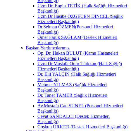
Başkanlığı)
Uzm.Dr. Engin TETİK (Halk Sağlığı Hizmetleri
Başkanlığı)
Uzm.Dr.Hasibe ÖZGEÇEN DİNCEL (Sağlık
Hizmetleri Başkanlığı)
Dr.Selman ÖZMEN(Personel Hizmetleri
Başkanlığı)
Ömer Faruk SAĞLAM (Destek Hizmetleri
Başkanlığı)
Başkan Yardımcılarımız
Op. Dr. Hakan BULUT (Kamu Hastaneleri
Hizmetleri Başkanlığı)
Uzm.Dr.Mustafa Onur Türkkan (Halk Sağlığı
Hizmetleri Başkanlığı)
Dr. Elif YALÇIN (Halk Sağlığı Hizmetleri
Başkanlığı)
Mehmet YILMAZ (Sağlık Hizmetleri
Başkanlığı)
Dr. Taner TAMER (Sağlık Hizmetleri
Başkanlığı)
Av.Mustafa Can SUNEL (Personel Hizmetleri
Başkanlığı)
Cevat SANDALCI (Destek Hizmetleri
Başkanlığı)
Coşkun ÜRKER (Destek Hizmetleri Başkanlığı)