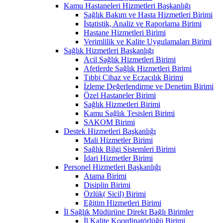
Kamu Hastaneleri Hizmetleri Başkanlığı
Sağlık Bakım ve Hasta Hizmetleri Birimi
İstatistik, Analiz ve Raporlama Birimi
Hastane Hizmetleri Birimi
Verimlilik ve Kalite Uygulamaları Birimi
Sağlık Hizmetleri Başkanlığı
Acil Sağlık Hizmetleri Birimi
Afetlerde Sağlık Hizmetleri Birimi
Tıbbi Cihaz ve Eczacılık Birimi
İzleme Değerlendirme ve Denetim Birimi
Özel Hastaneler Birimi
Sağlık Hizmetleri Birimi
Kamu Sağlık Tesisleri Birimi
SAKOM Birimi
Destek Hizmetleri Başkanlığı
Mali Hizmetler Birimi
Sağlık Bilgi Sistemleri Birimi
İdari Hizmetler Birimi
Personel Hizmetleri Başkanlığı
Atama Birimi
Disiplin Birimi
Özlük( Sicil) Birimi
Eğitim Hizmetleri Birimi
İl Sağlık Müdürüne Direkt Bağlı Birimler
İl Kalite Koordinatörlüğü Birimi