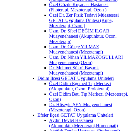
Özel Gözde Kuşadası Hastanesi
(Fitoterapi, Mezoterapi, Ozon )
Özel Dr. Zer Fizik Tedavi Müessesesi
GETAT Uygulama Ünitesi (Kupa,
Mezoterapi, Ozon )
Uzm. Dr. Sibel DEĞİM ILGAR
Muayenehanesi (Akupunktur, Ozon,
Mezoterapi)
Uzm. Dr. Gökçe YILMAZ
Muayenehanesi (Mezoterapi)
Uzm. Dr. Nihan YILMAZOĞULLARI
Muayenehanesi (Ozon)
Dr. Mehmet Şükrü Başarık
Muayenehanesi (Mezoterapi)
Didim İlçesi GETAT Uygulama Üniteleri
Özel Didim Egemed Tıp Merkezi
(Akupunktur, Ozon, Proloterapi)
Özel Didim Batı Tıp Merkezi (Mezoterapi,
Ozon)
Dr. Hüseyin ŞEN Muayenehanesi
(Mezoterapi, Ozon)
Efeler İlçesi GETAT Uygulama Üniteleri
Aydın Devlet Hastanesi
(Akupunktur,Mezoterapi,Homeopati)
Atatürk Devlet Hastanesi (Proloterapi)