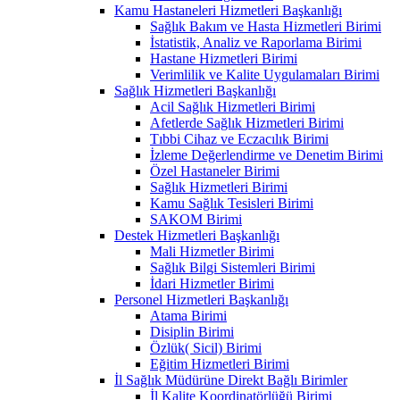
Kamu Hastaneleri Hizmetleri Başkanlığı
Sağlık Bakım ve Hasta Hizmetleri Birimi
İstatistik, Analiz ve Raporlama Birimi
Hastane Hizmetleri Birimi
Verimlilik ve Kalite Uygulamaları Birimi
Sağlık Hizmetleri Başkanlığı
Acil Sağlık Hizmetleri Birimi
Afetlerde Sağlık Hizmetleri Birimi
Tıbbi Cihaz ve Eczacılık Birimi
İzleme Değerlendirme ve Denetim Birimi
Özel Hastaneler Birimi
Sağlık Hizmetleri Birimi
Kamu Sağlık Tesisleri Birimi
SAKOM Birimi
Destek Hizmetleri Başkanlığı
Mali Hizmetler Birimi
Sağlık Bilgi Sistemleri Birimi
İdari Hizmetler Birimi
Personel Hizmetleri Başkanlığı
Atama Birimi
Disiplin Birimi
Özlük( Sicil) Birimi
Eğitim Hizmetleri Birimi
İl Sağlık Müdürüne Direkt Bağlı Birimler
İl Kalite Koordinatörlüğü Birimi