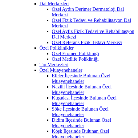
Dal Merkezleri
Özel Aydın Derimer Dermatoloji Dal
Merkezi
Özel Fizik Tedavi ve Rehabilitasyon Dal
Merkezi
Özel Ayfiz Fizik Tedavi ve Rehabilitasyon
Dal Merkezi
Özel Referans Fizik Tedavi Merkezi
Özel Poliklinikler
Özel Eromed Polikliniği
Özel Medlife Polikliniği
Tıp Merkezleri
Özel Muayenehaneler
Efeler İlçesinde Bulunan Özel
Muayenehaneler
Nazilli İlçesinde Bulunan Özel
Muayenehaneler
Kuşadası İlçesinde Bulunan Özel
Muayenehaneler
Söke İlçesinde Bulunan Özel
Muayenehaneler
Didim İlçesinde Bulunan Özel
Muayenehaneler
Köşk İlçesinde Bulunan Özel
Muayenehaneler