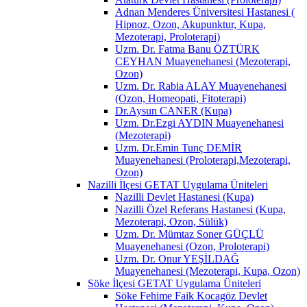
Adnan Menderes Üniversitesi Hastanesi (
Hipnoz, Ozon, Akupunktur, Kupa,
Mezoterapi, Proloterapi)
Uzm. Dr. Fatma Banu ÖZTÜRK
CEYHAN Muayenehanesi (Mezoterapi,
Ozon)
Uzm. Dr. Rabia ALAY Muayenehanesi
(Ozon, Homeopati, Fitoterapi)
Dr.Aysun CANER (Kupa)
Uzm. Dr.Ezgi AYDIN Muayenehanesi
(Mezoterapi)
Uzm. Dr.Emin Tunç DEMİR
Muayenehanesi (Proloterapi,Mezoterapi,
Ozon)
Nazilli İlçesi GETAT Uygulama Üniteleri
Nazilli Devlet Hastanesi (Kupa)
Nazilli Özel Referans Hastanesi (Kupa,
Mezoterapi, Ozon, Sülük)
Uzm. Dr. Mümtaz Soner GÜÇLÜ
Muayenehanesi (Ozon, Proloterapi)
Uzm. Dr. Onur YEŞİLDAĞ
Muayenehanesi (Mezoterapi, Kupa, Ozon)
Söke İlçesi GETAT Uygulama Üniteleri
Söke Fehime Faik Kocagöz Devlet