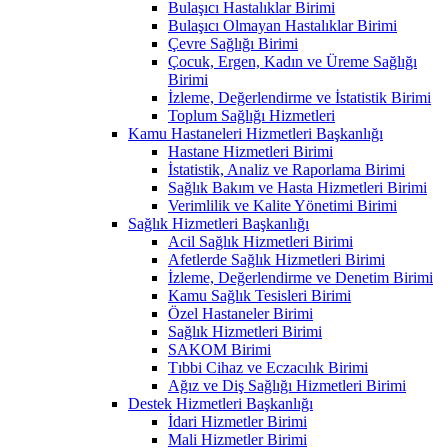
Bulaşıcı Hastalıklar Birimi
Bulaşıcı Olmayan Hastalıklar Birimi
Çevre Sağlığı Birimi
Çocuk, Ergen, Kadın ve Üreme Sağlığı
Birimi
İzleme, Değerlendirme ve İstatistik Birimi
Toplum Sağlığı Hizmetleri
Kamu Hastaneleri Hizmetleri Başkanlığı
Hastane Hizmetleri Birimi
İstatistik, Analiz ve Raporlama Birimi
Sağlık Bakım ve Hasta Hizmetleri Birimi
Verimlilik ve Kalite Yönetimi Birimi
Sağlık Hizmetleri Başkanlığı
Acil Sağlık Hizmetleri Birimi
Afetlerde Sağlık Hizmetleri Birimi
İzleme, Değerlendirme ve Denetim Birimi
Kamu Sağlık Tesisleri Birimi
Özel Hastaneler Birimi
Sağlık Hizmetleri Birimi
SAKOM Birimi
Tıbbi Cihaz ve Eczacılık Birimi
Ağız ve Diş Sağlığı Hizmetleri Birimi
Destek Hizmetleri Başkanlığı
İdari Hizmetler Birimi
Mali Hizmetler Birimi