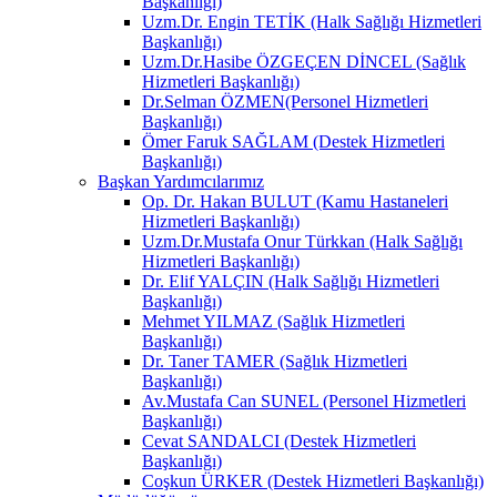
Başkanlığı)
Uzm.Dr. Engin TETİK (Halk Sağlığı Hizmetleri
Başkanlığı)
Uzm.Dr.Hasibe ÖZGEÇEN DİNCEL (Sağlık
Hizmetleri Başkanlığı)
Dr.Selman ÖZMEN(Personel Hizmetleri
Başkanlığı)
Ömer Faruk SAĞLAM (Destek Hizmetleri
Başkanlığı)
Başkan Yardımcılarımız
Op. Dr. Hakan BULUT (Kamu Hastaneleri
Hizmetleri Başkanlığı)
Uzm.Dr.Mustafa Onur Türkkan (Halk Sağlığı
Hizmetleri Başkanlığı)
Dr. Elif YALÇIN (Halk Sağlığı Hizmetleri
Başkanlığı)
Mehmet YILMAZ (Sağlık Hizmetleri
Başkanlığı)
Dr. Taner TAMER (Sağlık Hizmetleri
Başkanlığı)
Av.Mustafa Can SUNEL (Personel Hizmetleri
Başkanlığı)
Cevat SANDALCI (Destek Hizmetleri
Başkanlığı)
Coşkun ÜRKER (Destek Hizmetleri Başkanlığı)