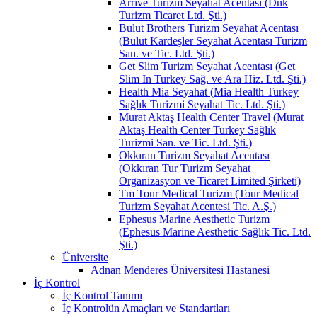
Arrive Turizm Seyahat Acentası (Dnk
Turizm Ticaret Ltd. Şti.)
Bulut Brothers Turizm Seyahat Acentası
(Bulut Kardeşler Seyahat Acentası Turizm
San. ve Tic. Ltd. Şti.)
Get Slim Turizm Seyahat Acentası (Get
Slim In Turkey Sağ. ve Ara Hiz. Ltd. Şti.)
Health Mia Seyahat (Mia Health Turkey
Sağlık Turizmi Seyahat Tic. Ltd. Şti.)
Murat Aktaş Health Center Travel (Murat
Aktaş Health Center Turkey Sağlık
Turizmi San. ve Tic. Ltd. Şti.)
Okkıran Turizm Seyahat Acentası
(Okkıran Tur Turizm Seyahat
Organizasyon ve Ticaret Limited Şirketi)
Tm Tour Medical Turizm (Tour Medical
Turizm Seyahat Acentesi Tic. A.Ş.)
Ephesus Marine Aesthetic Turizm
(Ephesus Marine Aesthetic Sağlık Tic. Ltd.
Şti.)
Üniversite
Adnan Menderes Üniversitesi Hastanesi
İç Kontrol
İç Kontrol Tanımı
İç Kontrolün Amaçları ve Standartları