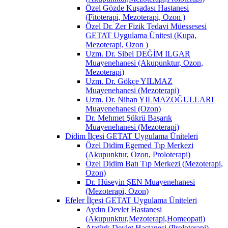
Özel Gözde Kuşadası Hastanesi
(Fitoterapi, Mezoterapi, Ozon )
Özel Dr. Zer Fizik Tedavi Müessesesi
GETAT Uygulama Ünitesi (Kupa,
Mezoterapi, Ozon )
Uzm. Dr. Sibel DEĞİM ILGAR
Muayenehanesi (Akupunktur, Ozon,
Mezoterapi)
Uzm. Dr. Gökçe YILMAZ
Muayenehanesi (Mezoterapi)
Uzm. Dr. Nihan YILMAZOĞULLARI
Muayenehanesi (Ozon)
Dr. Mehmet Şükrü Başarık
Muayenehanesi (Mezoterapi)
Didim İlçesi GETAT Uygulama Üniteleri
Özel Didim Egemed Tıp Merkezi
(Akupunktur, Ozon, Proloterapi)
Özel Didim Batı Tıp Merkezi (Mezoterapi,
Ozon)
Dr. Hüseyin ŞEN Muayenehanesi
(Mezoterapi, Ozon)
Efeler İlçesi GETAT Uygulama Üniteleri
Aydın Devlet Hastanesi
(Akupunktur,Mezoterapi,Homeopati)
Atatürk Devlet Hastanesi (Proloterapi)