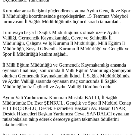
Kurumlar arası iletişimi güçlendirmek adına Aydın Gençlik ve Spor
İl Müdürlüğü koordinesinde gerçekleştirilen 15 Temmuz Voleybol
turnuvasını İl Sağlık Müdürlüğümüz üçüncü sırada tamamladı.
Turnuvaya başta İl Sağlık Müdürlüğümüz olmak üzere Aydın
Valiliği, Germencik Kaymakamlığı, Çevre ve Şehircilik İl
Müdürlüğü, Çalışma ve İş Kurumu İl Müdürlüğü, Milli Eğitim İl
Müdürlüğü, Sosyal Güvenlik Kurumu İl Müdürlüğü ve Gençlik ve
Spor İl Müdürlüğü katılım sağladı.
İl Milli Eğitim Müdürlüğü ve Germencik Kaymakamlığı arasında
oynanan final maçı sonucunda İl Milli Eğitim Müdürlüğü Şampiyon
olurken Germencik Kaymakamlığı İkinci, İl Sağlık Müdürlüğümüz
ve Aydın Valiliği arasında oynanan maç sonucunda İl Sağlık
Müdürlüğümüz Üçüncü ve Aydın Valiliği Dördüncü oldu.
Aydın Vali Yardımcımız Kamuran Mustafa BALLI, İl Sağlık
Müdürümüz Dr. Eser ŞENKUL, Gençlik ve Spor İl Müdürü Cenap
FİLLİKÇİOĞLU, Destek Hizmetleri Başkanı Av. Hasan UYAR,
Destek Hizmetleri Başkan Yardımcısı Cevat SANDALCI oynanan
müsabakaları takip ederek dereceye giren takımlara ödüllerini
takdim ettiler.