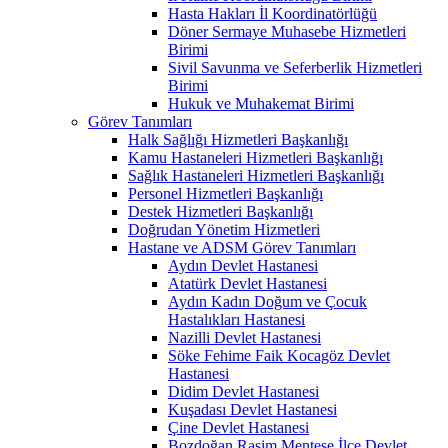
Hasta Hakları İl Koordinatörlüğü
Döner Sermaye Muhasebe Hizmetleri
Birimi
Sivil Savunma ve Seferberlik Hizmetleri
Birimi
Hukuk ve Muhakemat Birimi
Görev Tanımları
Halk Sağlığı Hizmetleri Başkanlığı
Kamu Hastaneleri Hizmetleri Başkanlığı
Sağlık Hastaneleri Hizmetleri Başkanlığı
Personel Hizmetleri Başkanlığı
Destek Hizmetleri Başkanlığı
Doğrudan Yönetim Hizmetleri
Hastane ve ADSM Görev Tanımları
Aydın Devlet Hastanesi
Atatürk Devlet Hastanesi
Aydın Kadın Doğum ve Çocuk
Hastalıkları Hastanesi
Nazilli Devlet Hastanesi
Söke Fehime Faik Kocagöz Devlet
Hastanesi
Didim Devlet Hastanesi
Kuşadası Devlet Hastanesi
Çine Devlet Hastanesi
Bozdoğan Rasim Menteşe İlçe Devlet