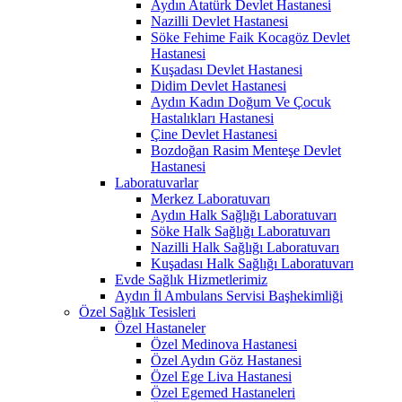
Aydın Atatürk Devlet Hastanesi
Nazilli Devlet Hastanesi
Söke Fehime Faik Kocagöz Devlet
Hastanesi
Kuşadası Devlet Hastanesi
Didim Devlet Hastanesi
Aydın Kadın Doğum Ve Çocuk
Hastalıkları Hastanesi
Çine Devlet Hastanesi
Bozdoğan Rasim Menteşe Devlet
Hastanesi
Laboratuvarlar
Merkez Laboratuvarı
Aydın Halk Sağlığı Laboratuvarı
Söke Halk Sağlığı Laboratuvarı
Nazilli Halk Sağlığı Laboratuvarı
Kuşadası Halk Sağlığı Laboratuvarı
Evde Sağlık Hizmetlerimiz
Aydın İl Ambulans Servisi Başhekimliği
Özel Sağlık Tesisleri
Özel Hastaneler
Özel Medinova Hastanesi
Özel Aydın Göz Hastanesi
Özel Ege Liva Hastanesi
Özel Egemed Hastaneleri