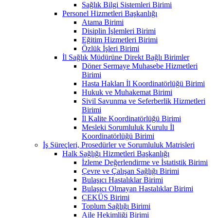
Sağlık Bilgi Sistemleri Birimi
Personel Hizmetleri Başkanlığı
Atama Birimi
Disiplin İşlemleri Birimi
Eğitim Hizmetleri Birimi
Özlük İşleri Birimi
İl Sağlık Müdürüne Direkt Bağlı Birimler
Döner Sermaye Muhasebe Hizmetleri
Birimi
Hasta Hakları İl Koordinatörlüğü Birimi
Hukuk ve Muhakemat Birimi
Sivil Savunma ve Seferberlik Hizmetleri
Birimi
İl Kalite Koordinatörlüğü Birimi
Mesleki Sorumluluk Kurulu İl
Koordinatörlüğü Birimi
İş Süreçleri, Prosedürler ve Sorumluluk Matrisleri
Halk Sağlığı Hizmetleri Başkanlığı
İzleme Değerlendirme ve İstatistik Birimi
Çevre ve Çalışan Sağlığı Birimi
Bulaşıcı Hastalıklar Birimi
Bulaşıcı Olmayan Hastalıklar Birimi
ÇEKÜS Birimi
Toplum Sağlığı Birimi
Aile Hekimliği Birimi