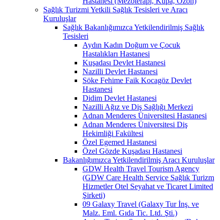
Hastanesi (Mezoterapi, Kupa, Ozon)
Sağlık Turizmi Yetkili Sağlık Tesisleri ve Aracı
Kuruluşlar
Sağlık Bakanlığımızca Yetkilendirilmiş Sağlık
Tesisleri
Aydın Kadın Doğum ve Çocuk
Hastalıkları Hastanesi
Kuşadası Devlet Hastanesi
Nazilli Devlet Hastanesi
Söke Fehime Faik Kocagöz Devlet
Hastanesi
Didim Devlet Hastanesi
Nazilli Ağız ve Diş Sağlığı Merkezi
Adnan Menderes Üniversitesi Hastanesi
Adnan Menderes Üniversitesi Diş
Hekimliği Fakültesi
Özel Egemed Hastanesi
Özel Gözde Kuşadası Hastanesi
Bakanlığımızca Yetkilendirilmiş Aracı Kuruluşlar
GDW Health Travel Tourism Agency
(GDW Care Health Service Sağlık Turizm
Hizmetler Otel Seyahat ve Ticaret Limited
Şirketi)
09 Galaxy Travel (Galaxy Tur İnş. ve
Malz. Eml. Gıda Tic. Ltd. Şti.)