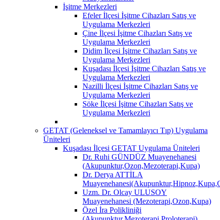
İşitme Merkezleri
Efeler İlçesi İşitme Cihazları Satış ve
Uygulama Merkezleri
Çine İlçesi İşitme Cihazları Satış ve
Uygulama Merkezleri
Didim İlçesi İşitme Cihazları Satış ve
Uygulama Merkezleri
Kuşadası İlçesi İşitme Cihazları Satış ve
Uygulama Merkezleri
Nazilli İlçesi İşitme Cihazları Satış ve
Uygulama Merkezleri
Söke İlçesi İşitme Cihazları Satış ve
Uygulama Merkezleri
GETAT (Geleneksel ve Tamamlayıcı Tıp) Uygulama
Üniteleri
Kuşadası İlçesi GETAT Uygulama Üniteleri
Dr. Ruhi GÜNDÜZ Muayenehanesi
(Akupunktur,Ozon,Mezoterapi,Kupa)
Dr. Derya ATTİLA
Muayenehanesi(Akupunktur,Hipnoz,Kupa,O
Uzm. Dr. Olcay ULUSOY
Muayenehanesi (Mezoterapi,Ozon,Kupa)
Özel İra Polikliniği
(Akupunktur,Mezoterapi,Proloterapi)