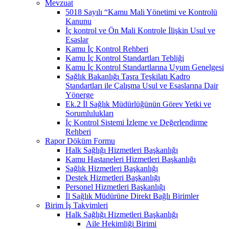
Mevzuat
5018 Sayılı “Kamu Mali Yönetimi ve Kontrolü
Kanunu
İç kontrol ve Ön Mali Kontrole İlişkin Usul ve
Esaslar
Kamu İç Kontrol Rehberi
Kamu İç Kontrol Standartları Tebliği
Kamu İç Kontrol Standartlarına Uyum Genelgesi
Sağlık Bakanlığı Taşra Teşkilatı Kadro
Standartları ile Çalışma Usul ve Esaslarına Dair
Yönerge
Ek.2 İl Sağlık Müdürlüğünün Görev Yetki ve
Sorumlulukları
İç Kontrol Sistemi İzleme ve Değerlendirme
Rehberi
Rapor Döküm Formu
Halk Sağlığı Hizmetleri Başkanlığı
Kamu Hastaneleri Hizmetleri Başkanlığı
Sağlık Hizmetleri Başkanlığı
Destek Hizmetleri Başkanlığı
Personel Hizmetleri Başkanlığı
İl Sağlık Müdürüne Direkt Bağlı Birimler
Birim İş Takvimleri
Halk Sağlığı Hizmetleri Başkanlığı
Aile Hekimliği Birimi