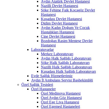
Aydın Atatürk Devlet Hastanesi
Nazilli Devlet Hastanesi
Söke Fehime Faik Kocagöz Devlet
Hastanesi
Kuşadası Devlet Hastanesi
Didim Devlet Hastanesi
Aydın Kadın Doğum Ve Çocuk
Hastalıkları Hastanesi
Çine Devlet Hastanesi
Bozdoğan Rasim Menteşe Devlet
Hastanesi
Laboratuvarlar
Merkez Laboratuvarı
Aydın Halk Sağlığı Laboratuvarı
Söke Halk Sağlığı Laboratuvarı
Nazilli Halk Sağlığı Laboratuvarı
Kuşadası Halk Sağlığı Laboratuvarı
Evde Sağlık Hizmetlerimiz
Aydın İl Ambulans Servisi Başhekimliği
Özel Sağlık Tesisleri
Özel Hastaneler
Özel Medinova Hastanesi
Özel Aydın Göz Hastanesi
Özel Ege Liva Hastanesi
Özel Egemed Hastaneleri