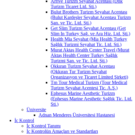
Arrive Turizm Seyahat Acentası (Dnk
Turizm Ticaret Ltd. Şti.)
Bulut Brothers Turizm Seyahat Acentası
(Bulut Kardeşler Seyahat Acentası Turizm
San. ve Tic. Ltd. Şti.)
Get Slim Turizm Seyahat Acentası (Get
Slim In Turkey Sağ. ve Ara Hiz. Ltd. Şti.)
Health Mia Seyahat (Mia Health Turkey
Sağlık Turizmi Seyahat Tic. Ltd. Şti.)
Murat Aktaş Health Center Travel (Murat
Aktaş Health Center Turkey Sağlık
Turizmi San. ve Tic. Ltd. Şti.)
Okkıran Turizm Seyahat Acentası
(Okkıran Tur Turizm Seyahat
Organizasyon ve Ticaret Limited Şirketi)
Tm Tour Medical Turizm (Tour Medical
Turizm Seyahat Acentesi Tic. A.Ş.)
Ephesus Marine Aesthetic Turizm
(Ephesus Marine Aesthetic Sağlık Tic. Ltd.
Şti.)
Üniversite
Adnan Menderes Üniversitesi Hastanesi
İç Kontrol
İç Kontrol Tanımı
İç Kontrolün Amaçları ve Standartları