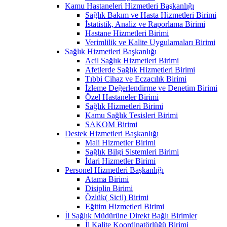
Kamu Hastaneleri Hizmetleri Başkanlığı
Sağlık Bakım ve Hasta Hizmetleri Birimi
İstatistik, Analiz ve Raporlama Birimi
Hastane Hizmetleri Birimi
Verimlilik ve Kalite Uygulamaları Birimi
Sağlık Hizmetleri Başkanlığı
Acil Sağlık Hizmetleri Birimi
Afetlerde Sağlık Hizmetleri Birimi
Tıbbi Cihaz ve Eczacılık Birimi
İzleme Değerlendirme ve Denetim Birimi
Özel Hastaneler Birimi
Sağlık Hizmetleri Birimi
Kamu Sağlık Tesisleri Birimi
SAKOM Birimi
Destek Hizmetleri Başkanlığı
Mali Hizmetler Birimi
Sağlık Bilgi Sistemleri Birimi
İdari Hizmetler Birimi
Personel Hizmetleri Başkanlığı
Atama Birimi
Disiplin Birimi
Özlük( Sicil) Birimi
Eğitim Hizmetleri Birimi
İl Sağlık Müdürüne Direkt Bağlı Birimler
İl Kalite Koordinatörlüğü Birimi