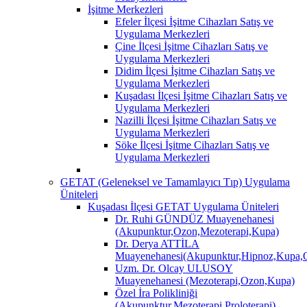
İşitme Merkezleri
Efeler İlçesi İşitme Cihazları Satış ve
Uygulama Merkezleri
Çine İlçesi İşitme Cihazları Satış ve
Uygulama Merkezleri
Didim İlçesi İşitme Cihazları Satış ve
Uygulama Merkezleri
Kuşadası İlçesi İşitme Cihazları Satış ve
Uygulama Merkezleri
Nazilli İlçesi İşitme Cihazları Satış ve
Uygulama Merkezleri
Söke İlçesi İşitme Cihazları Satış ve
Uygulama Merkezleri
GETAT (Geleneksel ve Tamamlayıcı Tıp) Uygulama
Üniteleri
Kuşadası İlçesi GETAT Uygulama Üniteleri
Dr. Ruhi GÜNDÜZ Muayenehanesi
(Akupunktur,Ozon,Mezoterapi,Kupa)
Dr. Derya ATTİLA
Muayenehanesi(Akupunktur,Hipnoz,Kupa,O
Uzm. Dr. Olcay ULUSOY
Muayenehanesi (Mezoterapi,Ozon,Kupa)
Özel İra Polikliniği
(Akupunktur,Mezoterapi,Proloterapi)