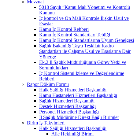
Mevzuat
5018 Sayılı “Kamu Mali Yönetimi ve Kontrolü
Kanunu
İç kontrol ve Ön Mali Kontrole İlişkin Usul ve
Esaslar
Kamu İç Kontrol Rehberi
Kamu İç Kontrol Standartları Tebliği
Kamu İç Kontrol Standartlarına Uyum Genelgesi
Sağlık Bakanlığı Taşra Teşkilatı Kadro
Standartları ile Çalışma Usul ve Esaslarına Dair
Yönerge
Ek.2 İl Sağlık Müdürlüğünün Görev Yetki ve
Sorumlulukları
İç Kontrol Sistemi İzleme ve Değerlendirme
Rehberi
Rapor Döküm Formu
Halk Sağlığı Hizmetleri Başkanlığı
Kamu Hastaneleri Hizmetleri Başkanlığı
Sağlık Hizmetleri Başkanlığı
Destek Hizmetleri Başkanlığı
Personel Hizmetleri Başkanlığı
İl Sağlık Müdürüne Direkt Bağlı Birimler
Birim İş Takvimleri
Halk Sağlığı Hizmetleri Başkanlığı
Aile Hekimliği Birimi