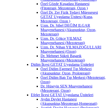
Özel Gözde Kuşadası Hastanesi
(Fitoterapi, Mezoterapi, Ozon )
Özel Dr. Zer Fizik Tedavi Müessesesi
GETAT Uygulama Ünitesi (Kupa,
Mezoterapi, Ozon )
Uzm. Dr. Sibel DEĞİM ILGAR
Muayenehanesi (Akupunktur, Ozon,
Mezoterapi)
Uzm. Dr. Gökçe YILMAZ
Muayenehanesi (Mezoterapi)
Uzm. Dr. Nihan YILMAZOĞULLARI
Muayenehanesi (Ozon)
Dr. Mehmet Şükrü Başarık
Muayenehanesi (Mezoterapi)
Didim İlçesi GETAT Uygulama Üniteleri
Özel Didim Egemed Tıp Merkezi
(Akupunktur, Ozon, Proloterapi)
Özel Didim Batı Tıp Merkezi (Mezoterapi,
Ozon)
Dr. Hüseyin ŞEN Muayenehanesi
(Mezoterapi, Ozon)
Efeler İlçesi GETAT Uygulama Üniteleri
Aydın Devlet Hastanesi
(Akupunktur,Mezoterapi,Homeopati)
Atatürk Devlet Hastanesi (Proloterapi)