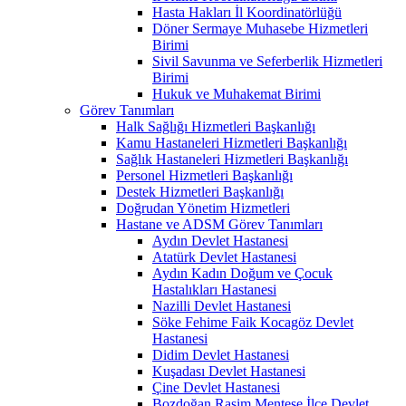
Hasta Hakları İl Koordinatörlüğü
Döner Sermaye Muhasebe Hizmetleri
Birimi
Sivil Savunma ve Seferberlik Hizmetleri
Birimi
Hukuk ve Muhakemat Birimi
Görev Tanımları
Halk Sağlığı Hizmetleri Başkanlığı
Kamu Hastaneleri Hizmetleri Başkanlığı
Sağlık Hastaneleri Hizmetleri Başkanlığı
Personel Hizmetleri Başkanlığı
Destek Hizmetleri Başkanlığı
Doğrudan Yönetim Hizmetleri
Hastane ve ADSM Görev Tanımları
Aydın Devlet Hastanesi
Atatürk Devlet Hastanesi
Aydın Kadın Doğum ve Çocuk
Hastalıkları Hastanesi
Nazilli Devlet Hastanesi
Söke Fehime Faik Kocagöz Devlet
Hastanesi
Didim Devlet Hastanesi
Kuşadası Devlet Hastanesi
Çine Devlet Hastanesi
Bozdoğan Rasim Menteşe İlçe Devlet