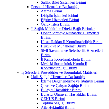
Sağlık Bilgi Sistemleri Birimi
Personel Hizmetleri Başkanlığı
Atama Birimi
Disiplin İşlemleri Birimi
Eğitim Hizmetleri Birimi
Özlük İşleri Birimi
İl Sağlık Müdürüne Direkt Bağlı Birimler
Döner Sermaye Muhasebe Hizmetleri
Birimi
Hasta Hakları İl Koordinatörlüğü Birimi
Hukuk ve Muhakemat Birimi
Sivil Savunma ve Seferberlik Hizmetleri
Birimi
İl Kalite Koordinatörlüğü Birimi
Mesleki Sorumluluk Kurulu İl
Koordinatörlüğü Birimi
İş Süreçleri, Prosedürler ve Sorumluluk Matrisleri
Halk Sağlığı Hizmetleri Başkanlığı
İzleme Değerlendirme ve İstatistik Birimi
Çevre ve Çalışan Sağlığı Birimi
Bulaşıcı Hastalıklar Birimi
Bulaşıcı Olmayan Hastalıklar Birimi
ÇEKÜS Birimi
Toplum Sağlığı Birimi
Aile Hekimliği Birimi