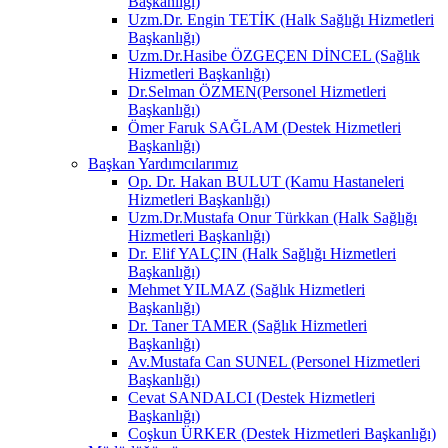
Başkanlığı)
Uzm.Dr. Engin TETİK (Halk Sağlığı Hizmetleri
Başkanlığı)
Uzm.Dr.Hasibe ÖZGEÇEN DİNCEL (Sağlık
Hizmetleri Başkanlığı)
Dr.Selman ÖZMEN(Personel Hizmetleri
Başkanlığı)
Ömer Faruk SAĞLAM (Destek Hizmetleri
Başkanlığı)
Başkan Yardımcılarımız
Op. Dr. Hakan BULUT (Kamu Hastaneleri
Hizmetleri Başkanlığı)
Uzm.Dr.Mustafa Onur Türkkan (Halk Sağlığı
Hizmetleri Başkanlığı)
Dr. Elif YALÇIN (Halk Sağlığı Hizmetleri
Başkanlığı)
Mehmet YILMAZ (Sağlık Hizmetleri
Başkanlığı)
Dr. Taner TAMER (Sağlık Hizmetleri
Başkanlığı)
Av.Mustafa Can SUNEL (Personel Hizmetleri
Başkanlığı)
Cevat SANDALCI (Destek Hizmetleri
Başkanlığı)
Coşkun ÜRKER (Destek Hizmetleri Başkanlığı)