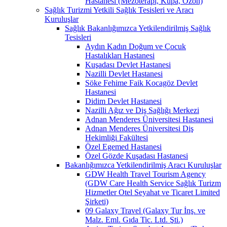
Hastanesi (Mezoterapi, Kupa, Ozon)
Sağlık Turizmi Yetkili Sağlık Tesisleri ve Aracı
Kuruluşlar
Sağlık Bakanlığımızca Yetkilendirilmiş Sağlık
Tesisleri
Aydın Kadın Doğum ve Çocuk
Hastalıkları Hastanesi
Kuşadası Devlet Hastanesi
Nazilli Devlet Hastanesi
Söke Fehime Faik Kocagöz Devlet
Hastanesi
Didim Devlet Hastanesi
Nazilli Ağız ve Diş Sağlığı Merkezi
Adnan Menderes Üniversitesi Hastanesi
Adnan Menderes Üniversitesi Diş
Hekimliği Fakültesi
Özel Egemed Hastanesi
Özel Gözde Kuşadası Hastanesi
Bakanlığımızca Yetkilendirilmiş Aracı Kuruluşlar
GDW Health Travel Tourism Agency
(GDW Care Health Service Sağlık Turizm
Hizmetler Otel Seyahat ve Ticaret Limited
Şirketi)
09 Galaxy Travel (Galaxy Tur İnş. ve
Malz. Eml. Gıda Tic. Ltd. Şti.)