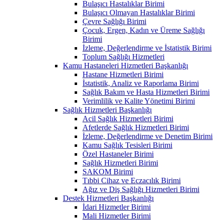
Bulaşıcı Hastalıklar Birimi
Bulaşıcı Olmayan Hastalıklar Birimi
Çevre Sağlığı Birimi
Çocuk, Ergen, Kadın ve Üreme Sağlığı
Birimi
İzleme, Değerlendirme ve İstatistik Birimi
Toplum Sağlığı Hizmetleri
Kamu Hastaneleri Hizmetleri Başkanlığı
Hastane Hizmetleri Birimi
İstatistik, Analiz ve Raporlama Birimi
Sağlık Bakım ve Hasta Hizmetleri Birimi
Verimlilik ve Kalite Yönetimi Birimi
Sağlık Hizmetleri Başkanlığı
Acil Sağlık Hizmetleri Birimi
Afetlerde Sağlık Hizmetleri Birimi
İzleme, Değerlendirme ve Denetim Birimi
Kamu Sağlık Tesisleri Birimi
Özel Hastaneler Birimi
Sağlık Hizmetleri Birimi
SAKOM Birimi
Tıbbi Cihaz ve Eczacılık Birimi
Ağız ve Diş Sağlığı Hizmetleri Birimi
Destek Hizmetleri Başkanlığı
İdari Hizmetler Birimi
Mali Hizmetler Birimi