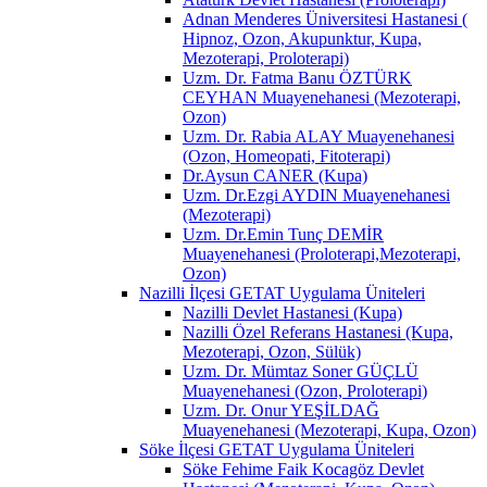
Adnan Menderes Üniversitesi Hastanesi (
Hipnoz, Ozon, Akupunktur, Kupa,
Mezoterapi, Proloterapi)
Uzm. Dr. Fatma Banu ÖZTÜRK
CEYHAN Muayenehanesi (Mezoterapi,
Ozon)
Uzm. Dr. Rabia ALAY Muayenehanesi
(Ozon, Homeopati, Fitoterapi)
Dr.Aysun CANER (Kupa)
Uzm. Dr.Ezgi AYDIN Muayenehanesi
(Mezoterapi)
Uzm. Dr.Emin Tunç DEMİR
Muayenehanesi (Proloterapi,Mezoterapi,
Ozon)
Nazilli İlçesi GETAT Uygulama Üniteleri
Nazilli Devlet Hastanesi (Kupa)
Nazilli Özel Referans Hastanesi (Kupa,
Mezoterapi, Ozon, Sülük)
Uzm. Dr. Mümtaz Soner GÜÇLÜ
Muayenehanesi (Ozon, Proloterapi)
Uzm. Dr. Onur YEŞİLDAĞ
Muayenehanesi (Mezoterapi, Kupa, Ozon)
Söke İlçesi GETAT Uygulama Üniteleri
Söke Fehime Faik Kocagöz Devlet