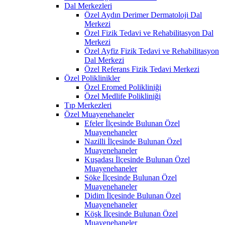
Dal Merkezleri
Özel Aydın Derimer Dermatoloji Dal
Merkezi
Özel Fizik Tedavi ve Rehabilitasyon Dal
Merkezi
Özel Ayfiz Fizik Tedavi ve Rehabilitasyon
Dal Merkezi
Özel Referans Fizik Tedavi Merkezi
Özel Poliklinikler
Özel Eromed Polikliniği
Özel Medlife Polikliniği
Tıp Merkezleri
Özel Muayenehaneler
Efeler İlçesinde Bulunan Özel
Muayenehaneler
Nazilli İlçesinde Bulunan Özel
Muayenehaneler
Kuşadası İlçesinde Bulunan Özel
Muayenehaneler
Söke İlçesinde Bulunan Özel
Muayenehaneler
Didim İlçesinde Bulunan Özel
Muayenehaneler
Köşk İlçesinde Bulunan Özel
Muayenehaneler