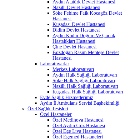
Aydın Atatürk Devlet Hastanesi
Nazilli Devlet Hastanesi
Söke Fehime Faik Kocagöz Devlet
Hastanesi
Kuşadası Devlet Hastanesi
Didim Devlet Hastanesi
Aydın Kadın Doğum Ve Çocuk
Hastalıkları Hastanesi
Çine Devlet Hastanesi
Bozdoğan Rasim Menteşe Devlet
Hastanesi
Laboratuvarlar
Merkez Laboratuvarı
Aydın Halk Sağlığı Laboratuvarı
Söke Halk Sağlığı Laboratuvarı
Nazilli Halk Sağlığı Laboratuvarı
Kuşadası Halk Sağlığı Laboratuvarı
Evde Sağlık Hizmetlerimiz
Aydın İl Ambulans Servisi Başhekimliği
Özel Sağlık Tesisleri
Özel Hastaneler
Özel Medinova Hastanesi
Özel Aydın Göz Hastanesi
Özel Ege Liva Hastanesi
Özel Egemed Hastaneleri