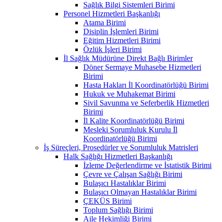
Sağlık Bilgi Sistemleri Birimi
Personel Hizmetleri Başkanlığı
Atama Birimi
Disiplin İşlemleri Birimi
Eğitim Hizmetleri Birimi
Özlük İşleri Birimi
İl Sağlık Müdürüne Direkt Bağlı Birimler
Döner Sermaye Muhasebe Hizmetleri
Birimi
Hasta Hakları İl Koordinatörlüğü Birimi
Hukuk ve Muhakemat Birimi
Sivil Savunma ve Seferberlik Hizmetleri
Birimi
İl Kalite Koordinatörlüğü Birimi
Mesleki Sorumluluk Kurulu İl
Koordinatörlüğü Birimi
İş Süreçleri, Prosedürler ve Sorumluluk Matrisleri
Halk Sağlığı Hizmetleri Başkanlığı
İzleme Değerlendirme ve İstatistik Birimi
Çevre ve Çalışan Sağlığı Birimi
Bulaşıcı Hastalıklar Birimi
Bulaşıcı Olmayan Hastalıklar Birimi
ÇEKÜS Birimi
Toplum Sağlığı Birimi
Aile Hekimliği Birimi