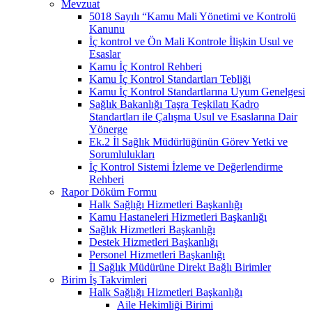
Mevzuat
5018 Sayılı “Kamu Mali Yönetimi ve Kontrolü
Kanunu
İç kontrol ve Ön Mali Kontrole İlişkin Usul ve
Esaslar
Kamu İç Kontrol Rehberi
Kamu İç Kontrol Standartları Tebliği
Kamu İç Kontrol Standartlarına Uyum Genelgesi
Sağlık Bakanlığı Taşra Teşkilatı Kadro
Standartları ile Çalışma Usul ve Esaslarına Dair
Yönerge
Ek.2 İl Sağlık Müdürlüğünün Görev Yetki ve
Sorumlulukları
İç Kontrol Sistemi İzleme ve Değerlendirme
Rehberi
Rapor Döküm Formu
Halk Sağlığı Hizmetleri Başkanlığı
Kamu Hastaneleri Hizmetleri Başkanlığı
Sağlık Hizmetleri Başkanlığı
Destek Hizmetleri Başkanlığı
Personel Hizmetleri Başkanlığı
İl Sağlık Müdürüne Direkt Bağlı Birimler
Birim İş Takvimleri
Halk Sağlığı Hizmetleri Başkanlığı
Aile Hekimliği Birimi