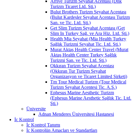
Arrive Turizm Seyahat Acentası (Dnk
Turizm Ticaret Ltd. Şti.)
Bulut Brothers Turizm Seyahat Acentası
(Bulut Kardeşler Seyahat Acentası Turizm
San. ve Tic. Ltd. Şti.)
Get Slim Turizm Seyahat Acentası (Get
Slim In Turkey Sağ. ve Ara Hiz. Ltd. Şti.)
Health Mia Seyahat (Mia Health Turkey
Sağlık Turizmi Seyahat Tic. Ltd. Şti.)
Murat Aktaş Health Center Travel (Murat
Aktaş Health Center Turkey Sağlık
Turizmi San. ve Tic. Ltd. Şti.)
Okkıran Turizm Seyahat Acentası
(Okkıran Tur Turizm Seyahat
Organizasyon ve Ticaret Limited Şirketi)
Tm Tour Medical Turizm (Tour Medical
Turizm Seyahat Acentesi Tic. A.Ş.)
Ephesus Marine Aesthetic Turizm
(Ephesus Marine Aesthetic Sağlık Tic. Ltd.
Şti.)
Üniversite
Adnan Menderes Üniversitesi Hastanesi
İç Kontrol
İç Kontrol Tanımı
İç Kontrolün Amaçları ve Standartları