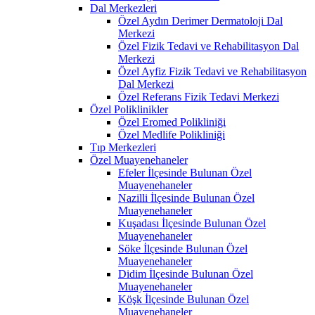
Dal Merkezleri
Özel Aydın Derimer Dermatoloji Dal
Merkezi
Özel Fizik Tedavi ve Rehabilitasyon Dal
Merkezi
Özel Ayfiz Fizik Tedavi ve Rehabilitasyon
Dal Merkezi
Özel Referans Fizik Tedavi Merkezi
Özel Poliklinikler
Özel Eromed Polikliniği
Özel Medlife Polikliniği
Tıp Merkezleri
Özel Muayenehaneler
Efeler İlçesinde Bulunan Özel
Muayenehaneler
Nazilli İlçesinde Bulunan Özel
Muayenehaneler
Kuşadası İlçesinde Bulunan Özel
Muayenehaneler
Söke İlçesinde Bulunan Özel
Muayenehaneler
Didim İlçesinde Bulunan Özel
Muayenehaneler
Köşk İlçesinde Bulunan Özel
Muayenehaneler