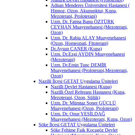
Adnan Menderes Üniversitesi Hastanesi (
Hipnoz, Ozon, Akupunktur, Kupa,
Mezoterapi, Proloterapi)
Uzm. Dr. Fatma Banu ÖZTÜRK
CEYHAN Muayenehanesi (Mezoterapi,
Ozon)
Uzm. Dr. Rabia ALAY Muayenehanesi
(Ozon, Homeopati, Fitoterapi)
Dr.Aysun CANER (Kupa)
Uzm. Dr.Ezgi AYDIN Muayenehanesi
(Mezoterapi)
Uzm. Dr.Emin Tunç DEMİR
Muayenehanesi (Proloterapi,Mezoterapi,
Ozon)
Nazilli İlçesi GETAT Uygulama Üniteleri
Nazilli Devlet Hastanesi (Kupa)
Nazilli Özel Referans Hastanesi (Kupa,
Mezoterapi, Ozon, Sülük)
Uzm. Dr. Mümtaz Soner GÜÇLÜ
Muayenehanesi (Ozon, Proloterapi)
Uzm. Dr. Onur YEŞİLDAĞ
Muayenehanesi (Mezoterapi, Kupa, Ozon)
Söke İlçesi GETAT Uygulama Üniteleri
Söke Fehime Faik Kocagöz Devlet