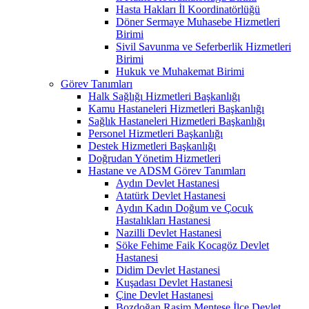
Hasta Hakları İl Koordinatörlüğü
Döner Sermaye Muhasebe Hizmetleri
Birimi
Sivil Savunma ve Seferberlik Hizmetleri
Birimi
Hukuk ve Muhakemat Birimi
Görev Tanımları
Halk Sağlığı Hizmetleri Başkanlığı
Kamu Hastaneleri Hizmetleri Başkanlığı
Sağlık Hastaneleri Hizmetleri Başkanlığı
Personel Hizmetleri Başkanlığı
Destek Hizmetleri Başkanlığı
Doğrudan Yönetim Hizmetleri
Hastane ve ADSM Görev Tanımları
Aydın Devlet Hastanesi
Atatürk Devlet Hastanesi
Aydın Kadın Doğum ve Çocuk
Hastalıkları Hastanesi
Nazilli Devlet Hastanesi
Söke Fehime Faik Kocagöz Devlet
Hastanesi
Didim Devlet Hastanesi
Kuşadası Devlet Hastanesi
Çine Devlet Hastanesi
Bozdoğan Rasim Menteşe İlçe Devlet