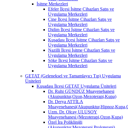
İşitme Merkezleri
Efeler İlçesi İşitme Cihazları Satış ve
Uygulama Merkezleri
Çine İlçesi İşitme Cihazları Satış ve
Uygulama Merkezleri
Didim İlçesi İşitme Cihazları Satış ve
Uygulama Merkezleri
Kuşadası İlçesi İşitme Cihazları Satış ve
Uygulama Merkezleri
Nazilli İlçesi İşitme Cihazları Satış ve
Uygulama Merkezleri
Söke İlçesi İşitme Cihazları Satış ve
Uygulama Merkezleri
GETAT (Geleneksel ve Tamamlayıcı Tıp) Uygulama
Üniteleri
Kuşadası İlçesi GETAT Uygulama Üniteleri
Dr. Ruhi GÜNDÜZ Muayenehanesi
(Akupunktur,Ozon,Mezoterapi,Kupa)
Dr. Derya ATTİLA
Muayenehanesi(Akupunktur,Hipnoz,Kupa,O
Uzm. Dr. Olcay ULUSOY
Muayenehanesi (Mezoterapi,Ozon,Kupa)
Özel İra Polikliniği
(Akupunktur,Mezoterapi,Proloterapi)