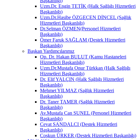
Başkanlığı)
Uzm.Dr. Engin TETİK (Halk Sağlığı Hizmetleri
Başkanlığı)
Uzm.Dr.Hasibe ÖZGEÇEN DİNCEL (Sağlık
Hizmetleri Başkanlığı)
Dr.Selman ÖZMEN(Personel Hizmetleri
Başkanlığı)
Ömer Faruk SAĞLAM (Destek Hizmetleri
Başkanlığı)
Başkan Yardımcılarımız
Op. Dr. Hakan BULUT (Kamu Hastaneleri
Hizmetleri Başkanlığı)
Uzm.Dr.Mustafa Onur Türkkan (Halk Sağlığı
Hizmetleri Başkanlığı)
Dr. Elif YALÇIN (Halk Sağlığı Hizmetleri
Başkanlığı)
Mehmet YILMAZ (Sağlık Hizmetleri
Başkanlığı)
Dr. Taner TAMER (Sağlık Hizmetleri
Başkanlığı)
Av.Mustafa Can SUNEL (Personel Hizmetleri
Başkanlığı)
Cevat SANDALCI (Destek Hizmetleri
Başkanlığı)
Coşkun ÜRKER (Destek Hizmetleri Başkanlığı)