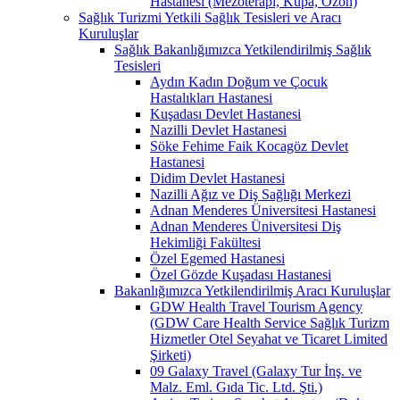
Hastanesi (Mezoterapi, Kupa, Ozon)
Sağlık Turizmi Yetkili Sağlık Tesisleri ve Aracı
Kuruluşlar
Sağlık Bakanlığımızca Yetkilendirilmiş Sağlık
Tesisleri
Aydın Kadın Doğum ve Çocuk
Hastalıkları Hastanesi
Kuşadası Devlet Hastanesi
Nazilli Devlet Hastanesi
Söke Fehime Faik Kocagöz Devlet
Hastanesi
Didim Devlet Hastanesi
Nazilli Ağız ve Diş Sağlığı Merkezi
Adnan Menderes Üniversitesi Hastanesi
Adnan Menderes Üniversitesi Diş
Hekimliği Fakültesi
Özel Egemed Hastanesi
Özel Gözde Kuşadası Hastanesi
Bakanlığımızca Yetkilendirilmiş Aracı Kuruluşlar
GDW Health Travel Tourism Agency
(GDW Care Health Service Sağlık Turizm
Hizmetler Otel Seyahat ve Ticaret Limited
Şirketi)
09 Galaxy Travel (Galaxy Tur İnş. ve
Malz. Eml. Gıda Tic. Ltd. Şti.)