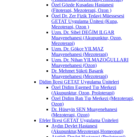
Özel Gözde Kuşadası Hastanesi
(Fitoterapi, Mezoterapi, Ozon )
Özel Dr. Zer Fizik Tedavi Müessesesi
GETAT Uygulama Ünitesi (Kupa,
Mezoterapi, Ozon )
Uzm. Dr. Sibel DEĞİM ILGAR
Muayenehanesi (Akupunktur, Ozon,
Mezoterapi)
Uzm. Dr. Gökçe YILMAZ
Muayenehanesi (Mezoterapi)
Uzm. Dr. Nihan YILMAZOĞULLARI
Muayenehanesi (Ozon)
Dr. Mehmet Şükrü Başarık
Muayenehanesi (Mezoterapi)
Didim İlçesi GETAT Uygulama Üniteleri
Özel Didim Egemed Tıp Merkezi
(Akupunktur, Ozon, Proloterapi)
Özel Didim Batı Tıp Merkezi (Mezoterapi,
Ozon)
Dr. Hüseyin ŞEN Muayenehanesi
(Mezoterapi, Ozon)
Efeler İlçesi GETAT Uygulama Üniteleri
Aydın Devlet Hastanesi
(Akupunktur,Mezoterapi,Homeopati)
Atatürk Devlet Hastanesi (Proloterapi)