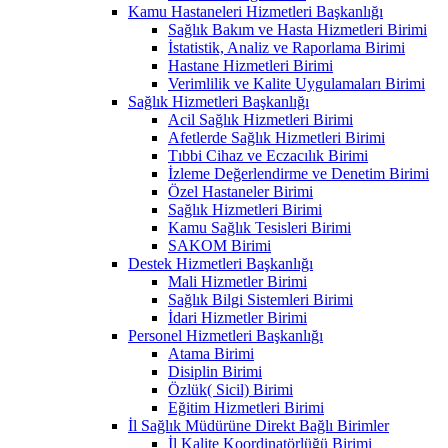
Kamu Hastaneleri Hizmetleri Başkanlığı
Sağlık Bakım ve Hasta Hizmetleri Birimi
İstatistik, Analiz ve Raporlama Birimi
Hastane Hizmetleri Birimi
Verimlilik ve Kalite Uygulamaları Birimi
Sağlık Hizmetleri Başkanlığı
Acil Sağlık Hizmetleri Birimi
Afetlerde Sağlık Hizmetleri Birimi
Tıbbi Cihaz ve Eczacılık Birimi
İzleme Değerlendirme ve Denetim Birimi
Özel Hastaneler Birimi
Sağlık Hizmetleri Birimi
Kamu Sağlık Tesisleri Birimi
SAKOM Birimi
Destek Hizmetleri Başkanlığı
Mali Hizmetler Birimi
Sağlık Bilgi Sistemleri Birimi
İdari Hizmetler Birimi
Personel Hizmetleri Başkanlığı
Atama Birimi
Disiplin Birimi
Özlük( Sicil) Birimi
Eğitim Hizmetleri Birimi
İl Sağlık Müdürüne Direkt Bağlı Birimler
İl Kalite Koordinatörlüğü Birimi