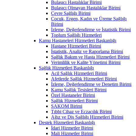
Bulaşıcı Hastalıklar Birimi
Bulaşıcı Olmayan Hastalıklar Birimi
Çevre Sağlığı Birimi
Çocuk, Ergen, Kadın ve Üreme Sağlığı
Birimi
İzleme, Değerlendirme ve İstatistik Birimi
Toplum Sağlığı Hizmetleri
Kamu Hastaneleri Hizmetleri Başkanlığı
Hastane Hizmetleri Birimi
İstatistik, Analiz ve Raporlama Birimi
Sağlık Bakım ve Hasta Hizmetleri Birimi
Verimlilik ve Kalite Yönetimi Birimi
Sağlık Hizmetleri Başkanlığı
Acil Sağlık Hizmetleri Birimi
Afetlerde Sağlık Hizmetleri Birimi
İzleme, Değerlendirme ve Denetim Birimi
Kamu Sağlık Tesisleri Birimi
Özel Hastaneler Birimi
Sağlık Hizmetleri Birimi
SAKOM Birimi
Tıbbi Cihaz ve Eczacılık Birimi
Ağız ve Diş Sağlığı Hizmetleri Birimi
Destek Hizmetleri Başkanlığı
İdari Hizmetler Birimi
Mali Hizmetler Birimi