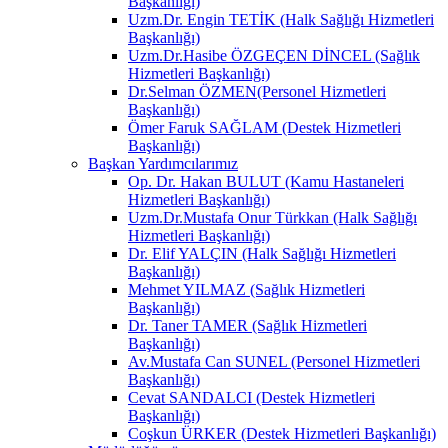
Başkanlığı)
Uzm.Dr. Engin TETİK (Halk Sağlığı Hizmetleri
Başkanlığı)
Uzm.Dr.Hasibe ÖZGEÇEN DİNCEL (Sağlık
Hizmetleri Başkanlığı)
Dr.Selman ÖZMEN(Personel Hizmetleri
Başkanlığı)
Ömer Faruk SAĞLAM (Destek Hizmetleri
Başkanlığı)
Başkan Yardımcılarımız
Op. Dr. Hakan BULUT (Kamu Hastaneleri
Hizmetleri Başkanlığı)
Uzm.Dr.Mustafa Onur Türkkan (Halk Sağlığı
Hizmetleri Başkanlığı)
Dr. Elif YALÇIN (Halk Sağlığı Hizmetleri
Başkanlığı)
Mehmet YILMAZ (Sağlık Hizmetleri
Başkanlığı)
Dr. Taner TAMER (Sağlık Hizmetleri
Başkanlığı)
Av.Mustafa Can SUNEL (Personel Hizmetleri
Başkanlığı)
Cevat SANDALCI (Destek Hizmetleri
Başkanlığı)
Coşkun ÜRKER (Destek Hizmetleri Başkanlığı)