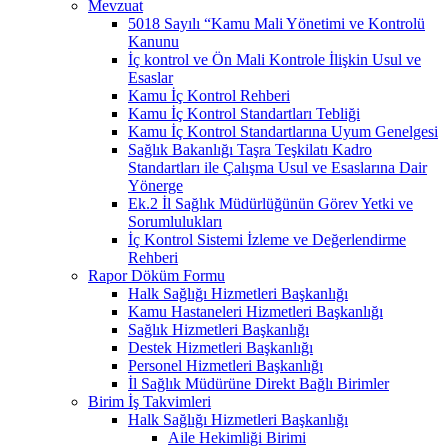
Mevzuat
5018 Sayılı “Kamu Mali Yönetimi ve Kontrolü
Kanunu
İç kontrol ve Ön Mali Kontrole İlişkin Usul ve
Esaslar
Kamu İç Kontrol Rehberi
Kamu İç Kontrol Standartları Tebliği
Kamu İç Kontrol Standartlarına Uyum Genelgesi
Sağlık Bakanlığı Taşra Teşkilatı Kadro
Standartları ile Çalışma Usul ve Esaslarına Dair
Yönerge
Ek.2 İl Sağlık Müdürlüğünün Görev Yetki ve
Sorumlulukları
İç Kontrol Sistemi İzleme ve Değerlendirme
Rehberi
Rapor Döküm Formu
Halk Sağlığı Hizmetleri Başkanlığı
Kamu Hastaneleri Hizmetleri Başkanlığı
Sağlık Hizmetleri Başkanlığı
Destek Hizmetleri Başkanlığı
Personel Hizmetleri Başkanlığı
İl Sağlık Müdürüne Direkt Bağlı Birimler
Birim İş Takvimleri
Halk Sağlığı Hizmetleri Başkanlığı
Aile Hekimliği Birimi