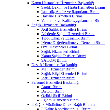
Kamu Hastaneleri Hizmetleri Başkanlığı
Sağlık Bakım ve Hasta Hizmetleri Birimi
İstatistik, Analiz ve Raporlama Birimi
Hastane Hizmetleri Birimi
Verimlilik ve Kalite Uygulamaları Birimi
Sağlık Hizmetleri Başkanlığı
Acil Sağlık Hizmetleri Birimi
Afetlerde Sağlık Hizmetleri Birimi
Tıbbi Cihaz ve Eczacılık Birimi
İzleme Değerlendirme ve Denetim Birimi
Özel Hastaneler Birimi
Sağlık Hizmetleri Birimi
Kamu Sağlık Tesisleri Birimi
SAKOM Birimi
Destek Hizmetleri Başkanlığı
Mali Hizmetler Birimi
Sağlık Bilgi Sistemleri Birimi
İdari Hizmetler Birimi
Personel Hizmetleri Başkanlığı
Atama Birimi
Disiplin Birimi
Özlük( Sicil) Birimi
Eğitim Hizmetleri Birimi
İl Sağlık Müdürüne Direkt Bağlı Birimler
İl Kalite Koordinatörlüğü Birimi