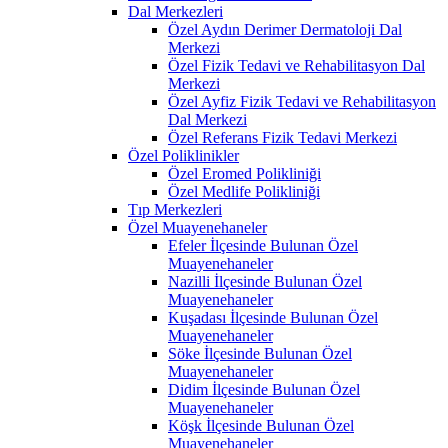
Dal Merkezleri
Özel Aydın Derimer Dermatoloji Dal
Merkezi
Özel Fizik Tedavi ve Rehabilitasyon Dal
Merkezi
Özel Ayfiz Fizik Tedavi ve Rehabilitasyon
Dal Merkezi
Özel Referans Fizik Tedavi Merkezi
Özel Poliklinikler
Özel Eromed Polikliniği
Özel Medlife Polikliniği
Tıp Merkezleri
Özel Muayenehaneler
Efeler İlçesinde Bulunan Özel
Muayenehaneler
Nazilli İlçesinde Bulunan Özel
Muayenehaneler
Kuşadası İlçesinde Bulunan Özel
Muayenehaneler
Söke İlçesinde Bulunan Özel
Muayenehaneler
Didim İlçesinde Bulunan Özel
Muayenehaneler
Köşk İlçesinde Bulunan Özel
Muayenehaneler