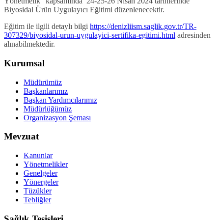
Yönetmelik" kapsamında 24-25-26 Nisan 2024 tarihlerinde
Biyosidal Ürün Uygulayıcı Eğitimi düzenlenecektir.
Eğitim ile ilgili detaylı bilgi
https://denizliism.saglik.gov.tr/TR-
307329/biyosidal-urun-uygulayici-sertifika-egitimi.html
adresinden
alınabilmektedir.
Kurumsal
Müdürümüz
Başkanlarımız
Başkan Yardımcılarımız
Müdürlüğümüz
Organizasyon Şeması
Mevzuat
Kanunlar
Yönetmelikler
Genelgeler
Yönergeler
Tüzükler
Tebliğler
Sağlık Tesisleri