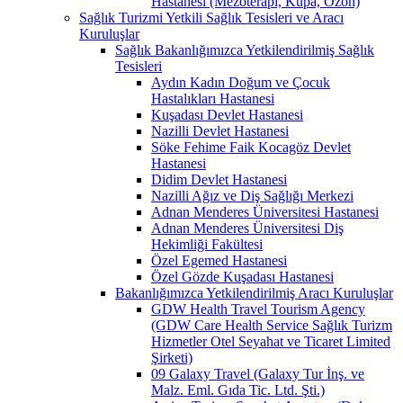
Hastanesi (Mezoterapi, Kupa, Ozon)
Sağlık Turizmi Yetkili Sağlık Tesisleri ve Aracı
Kuruluşlar
Sağlık Bakanlığımızca Yetkilendirilmiş Sağlık
Tesisleri
Aydın Kadın Doğum ve Çocuk
Hastalıkları Hastanesi
Kuşadası Devlet Hastanesi
Nazilli Devlet Hastanesi
Söke Fehime Faik Kocagöz Devlet
Hastanesi
Didim Devlet Hastanesi
Nazilli Ağız ve Diş Sağlığı Merkezi
Adnan Menderes Üniversitesi Hastanesi
Adnan Menderes Üniversitesi Diş
Hekimliği Fakültesi
Özel Egemed Hastanesi
Özel Gözde Kuşadası Hastanesi
Bakanlığımızca Yetkilendirilmiş Aracı Kuruluşlar
GDW Health Travel Tourism Agency
(GDW Care Health Service Sağlık Turizm
Hizmetler Otel Seyahat ve Ticaret Limited
Şirketi)
09 Galaxy Travel (Galaxy Tur İnş. ve
Malz. Eml. Gıda Tic. Ltd. Şti.)