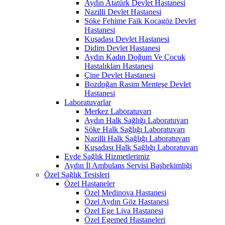
Aydın Atatürk Devlet Hastanesi
Nazilli Devlet Hastanesi
Söke Fehime Faik Kocagöz Devlet
Hastanesi
Kuşadası Devlet Hastanesi
Didim Devlet Hastanesi
Aydın Kadın Doğum Ve Çocuk
Hastalıkları Hastanesi
Çine Devlet Hastanesi
Bozdoğan Rasim Menteşe Devlet
Hastanesi
Laboratuvarlar
Merkez Laboratuvarı
Aydın Halk Sağlığı Laboratuvarı
Söke Halk Sağlığı Laboratuvarı
Nazilli Halk Sağlığı Laboratuvarı
Kuşadası Halk Sağlığı Laboratuvarı
Evde Sağlık Hizmetlerimiz
Aydın İl Ambulans Servisi Başhekimliği
Özel Sağlık Tesisleri
Özel Hastaneler
Özel Medinova Hastanesi
Özel Aydın Göz Hastanesi
Özel Ege Liva Hastanesi
Özel Egemed Hastaneleri