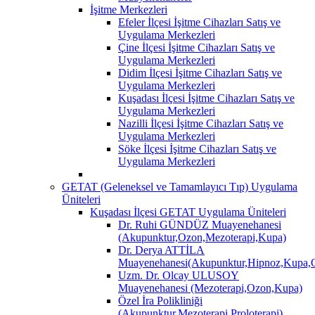
İşitme Merkezleri
Efeler İlçesi İşitme Cihazları Satış ve
Uygulama Merkezleri
Çine İlçesi İşitme Cihazları Satış ve
Uygulama Merkezleri
Didim İlçesi İşitme Cihazları Satış ve
Uygulama Merkezleri
Kuşadası İlçesi İşitme Cihazları Satış ve
Uygulama Merkezleri
Nazilli İlçesi İşitme Cihazları Satış ve
Uygulama Merkezleri
Söke İlçesi İşitme Cihazları Satış ve
Uygulama Merkezleri
GETAT (Geleneksel ve Tamamlayıcı Tıp) Uygulama
Üniteleri
Kuşadası İlçesi GETAT Uygulama Üniteleri
Dr. Ruhi GÜNDÜZ Muayenehanesi
(Akupunktur,Ozon,Mezoterapi,Kupa)
Dr. Derya ATTİLA
Muayenehanesi(Akupunktur,Hipnoz,Kupa,O
Uzm. Dr. Olcay ULUSOY
Muayenehanesi (Mezoterapi,Ozon,Kupa)
Özel İra Polikliniği
(Akupunktur,Mezoterapi,Proloterapi)