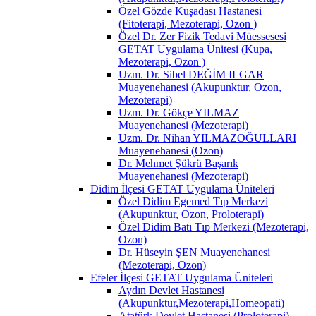
Özel Gözde Kuşadası Hastanesi
(Fitoterapi, Mezoterapi, Ozon )
Özel Dr. Zer Fizik Tedavi Müessesesi
GETAT Uygulama Ünitesi (Kupa,
Mezoterapi, Ozon )
Uzm. Dr. Sibel DEĞİM ILGAR
Muayenehanesi (Akupunktur, Ozon,
Mezoterapi)
Uzm. Dr. Gökçe YILMAZ
Muayenehanesi (Mezoterapi)
Uzm. Dr. Nihan YILMAZOĞULLARI
Muayenehanesi (Ozon)
Dr. Mehmet Şükrü Başarık
Muayenehanesi (Mezoterapi)
Didim İlçesi GETAT Uygulama Üniteleri
Özel Didim Egemed Tıp Merkezi
(Akupunktur, Ozon, Proloterapi)
Özel Didim Batı Tıp Merkezi (Mezoterapi,
Ozon)
Dr. Hüseyin ŞEN Muayenehanesi
(Mezoterapi, Ozon)
Efeler İlçesi GETAT Uygulama Üniteleri
Aydın Devlet Hastanesi
(Akupunktur,Mezoterapi,Homeopati)
Atatürk Devlet Hastanesi (Proloterapi)