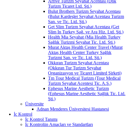
Arrive Turizm Seyahat Acentası (Dnk
Turizm Ticaret Ltd. Şti.)
Bulut Brothers Turizm Seyahat Acentası
(Bulut Kardeşler Seyahat Acentası Turizm
San. ve Tic. Ltd. Şti.)
Get Slim Turizm Seyahat Acentası (Get
Slim In Turkey Sağ. ve Ara Hiz. Ltd. Şti.)
Health Mia Seyahat (Mia Health Turkey
Sağlık Turizmi Seyahat Tic. Ltd. Şti.)
Murat Aktaş Health Center Travel (Murat
Aktaş Health Center Turkey Sağlık
Turizmi San. ve Tic. Ltd. Şti.)
Okkıran Turizm Seyahat Acentası
(Okkıran Tur Turizm Seyahat
Organizasyon ve Ticaret Limited Şirketi)
Tm Tour Medical Turizm (Tour Medical
Turizm Seyahat Acentesi Tic. A.Ş.)
Ephesus Marine Aesthetic Turizm
(Ephesus Marine Aesthetic Sağlık Tic. Ltd.
Şti.)
Üniversite
Adnan Menderes Üniversitesi Hastanesi
İç Kontrol
İç Kontrol Tanımı
İç Kontrolün Amaçları ve Standartları