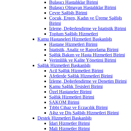
Bulaşıcı Hastalıklar Birimi
Bulaşıcı Olmayan Hastalıklar Birimi
Çevre Sağlığı Birimi
Çocuk, Ergen, Kadın ve Üreme Sağlığı
Birimi
İzleme, Değerlendirme ve İstatistik Birimi
Toplum Sağlığı Hizmetleri
Kamu Hastaneleri Hizmetleri Başkanlığı
Hastane Hizmetleri Birimi
İstatistik, Analiz ve Raporlama Birimi
Sağlık Bakım ve Hasta Hizmetleri Birimi
Verimlilik ve Kalite Yönetimi Birimi
Sağlık Hizmetleri Başkanlığı
Acil Sağlık Hizmetleri Birimi
Afetlerde Sağlık Hizmetleri Birimi
İzleme, Değerlendirme ve Denetim Birimi
Kamu Sağlık Tesisleri Birimi
Özel Hastaneler Birimi
Sağlık Hizmetleri Birimi
SAKOM Birimi
Tıbbi Cihaz ve Eczacılık Birimi
Ağız ve Diş Sağlığı Hizmetleri Birimi
Destek Hizmetleri Başkanlığı
İdari Hizmetler Birimi
Mali Hizmetler Birimi