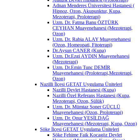
Adnan Menderes Üniversitesi Hastanesi (
Hipnoz, Ozon, Akupunktur, Kupa,
Mezoterapi, Proloterapi)
Uzm. Dr. Fatma Banu ÖZTÜRK
CEYHAN Muayenehanesi (Mezoterapi,
Ozon)
Uzm. Dr. Rabia ALAY Muayenehanesi
(Ozon, Homeopati, Fitoterapi)
Dr.Aysun CANER (Kupa)
Uzm. Dr.Ezgi AYDIN Muayenehanesi
(Mezoterapi)
Uzm. Dr.Emin Tunç DEMİR
Muayenehanesi (Proloterapi,Mezoterapi,
Ozon)
Nazilli İlçesi GETAT Uygulama Üniteleri
Nazilli Devlet Hastanesi (Kupa)
Nazilli Özel Referans Hastanesi (Kupa,
Mezoterapi, Ozon, Sülük)
Uzm. Dr. Mümtaz Soner GÜÇLÜ
Muayenehanesi (Ozon, Proloterapi)
Uzm. Dr. Onur YEŞİLDAĞ
Muayenehanesi (Mezoterapi, Kupa, Ozon)
Söke İlçesi GETAT Uygulama Üniteleri
Söke Fehime Faik Kocagöz Devlet