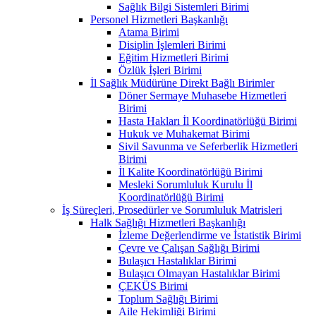
Sağlık Bilgi Sistemleri Birimi
Personel Hizmetleri Başkanlığı
Atama Birimi
Disiplin İşlemleri Birimi
Eğitim Hizmetleri Birimi
Özlük İşleri Birimi
İl Sağlık Müdürüne Direkt Bağlı Birimler
Döner Sermaye Muhasebe Hizmetleri
Birimi
Hasta Hakları İl Koordinatörlüğü Birimi
Hukuk ve Muhakemat Birimi
Sivil Savunma ve Seferberlik Hizmetleri
Birimi
İl Kalite Koordinatörlüğü Birimi
Mesleki Sorumluluk Kurulu İl
Koordinatörlüğü Birimi
İş Süreçleri, Prosedürler ve Sorumluluk Matrisleri
Halk Sağlığı Hizmetleri Başkanlığı
İzleme Değerlendirme ve İstatistik Birimi
Çevre ve Çalışan Sağlığı Birimi
Bulaşıcı Hastalıklar Birimi
Bulaşıcı Olmayan Hastalıklar Birimi
ÇEKÜS Birimi
Toplum Sağlığı Birimi
Aile Hekimliği Birimi