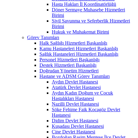
Hasta Hakları İl Koordinatörlüğü
Döner Sermaye Muhasebe Hizmetleri
Birimi
Sivil Savunma ve Seferberlik Hizmetleri
Birimi
Hukuk ve Muhakemat Birimi
Görev Tanımları
Halk Sağlığı Hizmetleri Başkanlığı
Kamu Hastaneleri Hizmetleri Başkanlığı
Sağlık Hastaneleri Hizmetleri Başkanlığı
Personel Hizmetleri Başkanlığı
Destek Hizmetleri Başkanlığı
Doğrudan Yönetim Hizmetleri
Hastane ve ADSM Görev Tanımları
Aydın Devlet Hastanesi
Atatürk Devlet Hastanesi
Aydın Kadın Doğum ve Çocuk
Hastalıkları Hastanesi
Nazilli Devlet Hastanesi
Söke Fehime Faik Kocagöz Devlet
Hastanesi
Didim Devlet Hastanesi
Kuşadası Devlet Hastanesi
Çine Devlet Hastanesi
Bozdoğan Rasim Menteşe İlçe Devlet